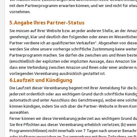
mit dem Partnerprogramm erwarten können, und wir sind nicht für etwa
vornehmen.
5.Angabe Ihres Partner-Status
Sie müssen auf Ihrer Website bzw. an jeder anderen Stelle, an der Am
genehmigt, klar und deutlich den folgenden oder einen im Wesentlichen
Partner verdiene ich an qualifizierten Verkäufen“. Abgesehen von die
werden Sie ohne unsere vorherige schriftliche Zustimmung keine weite
Partnerprogramm machen. Sie dürfen die zwischen uns und Ihnen best
(einschließlich der expliziten oder impliziten Aussage, dass Amazon Si
dass eine Verbindung zwischen Amazon und Ihnen oder einer anderen natü
vorliegenden Vereinbarung ausdrücklich gestattet ist.
6.Laufzeit und Kündigung
Die Laufzeit dieser Vereinbarung beginnt mit Ihrer Anmeldung für die 
jederzeit ordentlich oder aus wichtigem Grund durch schriftliche Kündi
automatisch und unter Ausschluss des Gerichtswegs), wobei eine solch
können kündigen, indem Sie sich über die Partner-Website in Ihrem Ko
auswählen.
Ferner können wir diese Vereinbarung jederzeit aus wichtigem Grund dur
Sie Ihre Pflichten aus dieser Vereinbarung erheblich verletzen; (b) wen
Programmrichtlinien) nicht innerhalb von 7 Tagen nach unserer Benachr
oder Haftungsansprüchen im Zusammenhang mit Ihrer Teilnahme am Pa