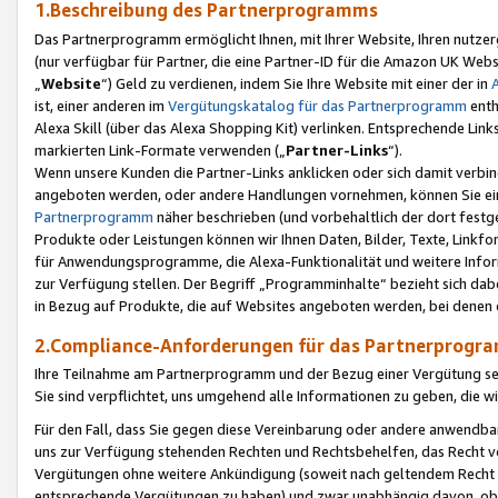
1.Beschreibung des Partnerprogramms
Das Partnerprogramm ermöglicht Ihnen, mit Ihrer Website, Ihren nutzer
(nur verfügbar für Partner, die eine Partner-ID für die Amazon UK We
„
Website
“) Geld zu verdienen, indem Sie Ihre Website mit einer der in
ist, einer anderen im
Vergütungskatalog für das Partnerprogramm
enth
Alexa Skill (über das Alexa Shopping Kit) verlinken. Entsprechende Lin
markierten Link-Formate verwenden („
Partner-Links
“).
Wenn unsere Kunden die Partner-Links anklicken oder sich damit verbi
angeboten werden, oder andere Handlungen vornehmen, können Sie eine
Partnerprogramm
näher beschrieben (und vorbehaltlich der dort festg
Produkte oder Leistungen können wir Ihnen Daten, Bilder, Texte, Linkfo
für Anwendungsprogramme, die Alexa-Funktionalität und weitere Inf
zur Verfügung stellen. Der Begriff „Programminhalte“ bezieht sich dabe
in Bezug auf Produkte, die auf Websites angeboten werden, bei denen 
2.Compliance-Anforderungen für das Partnerprog
Ihre Teilnahme am Partnerprogramm und der Bezug einer Vergütung setz
Sie sind verpflichtet, uns umgehend alle Informationen zu geben, die w
Für den Fall, dass Sie gegen diese Vereinbarung oder andere anwendba
uns zur Verfügung stehenden Rechten und Rechtsbehelfen, das Recht vo
Vergütungen ohne weitere Ankündigung (soweit nach geltendem Recht z
entsprechende Vergütungen zu haben) und zwar unabhängig davon, ob 