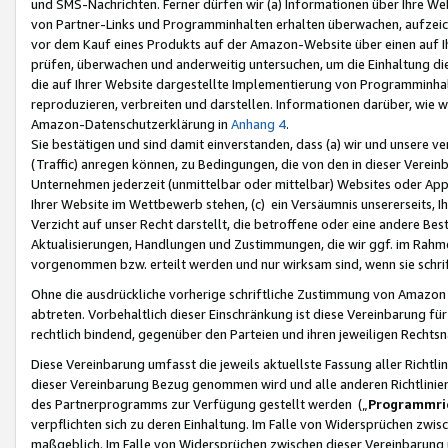
und SMS-Nachrichten. Ferner dürfen wir (a) Informationen über Ihre We
von Partner-Links und Programminhalten erhalten überwachen, aufzei
vor dem Kauf eines Produkts auf der Amazon-Website über einen auf Ih
prüfen, überwachen und anderweitig untersuchen, um die Einhaltung dies
die auf Ihrer Website dargestellte Implementierung von Programminhalt
reproduzieren, verbreiten und darstellen. Informationen darüber, wie w
Amazon-Datenschutzerklärung in
Anhang 4
.
Sie bestätigen und sind damit einverstanden, dass (a) wir und unsere 
(Traffic) anregen können, zu Bedingungen, die von den in dieser Vere
Unternehmen jederzeit (unmittelbar oder mittelbar) Websites oder Appl
Ihrer Website im Wettbewerb stehen, (c) ein Versäumnis unsererseits, I
Verzicht auf unser Recht darstellt, die betroffene oder eine andere B
Aktualisierungen, Handlungen und Zustimmungen, die wir ggf. im Rahme
vorgenommen bzw. erteilt werden und nur wirksam sind, wenn sie schri
Ohne die ausdrückliche vorherige schriftliche Zustimmung von Amazon
abtreten. Vorbehaltlich dieser Einschränkung ist diese Vereinbarung f
rechtlich bindend, gegenüber den Parteien und ihren jeweiligen Rech
Diese Vereinbarung umfasst die jeweils aktuellste Fassung aller Richtli
dieser Vereinbarung Bezug genommen wird und alle anderen Richtlinie
des Partnerprogramms zur Verfügung gestellt werden („
Programmric
verpflichten sich zu deren Einhaltung. Im Falle von Widersprüchen zwi
maßgeblich. Im Falle von Widersprüchen zwischen dieser Vereinbarun