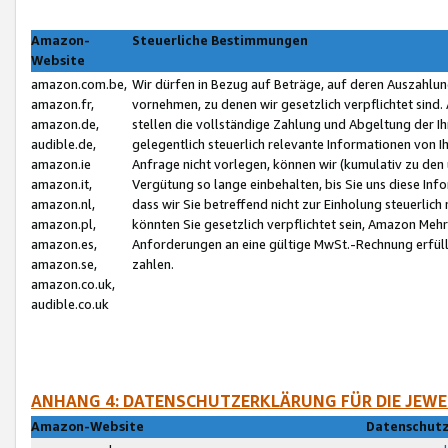
Amazon-
Steuerliche Bestimmungen
Website
amazon.com.be,
Wir dürfen in Bezug auf Beträge, auf deren Auszahlun
amazon.fr,
vornehmen, zu denen wir gesetzlich verpflichtet sind
amazon.de,
stellen die vollständige Zahlung und Abgeltung der 
audible.de,
gelegentlich steuerlich relevante Informationen von I
amazon.ie
Anfrage nicht vorlegen, können wir (kumulativ zu de
amazon.it,
Vergütung so lange einbehalten, bis Sie uns diese Inf
amazon.nl,
dass wir Sie betreffend nicht zur Einholung steuerlich 
amazon.pl,
könnten Sie gesetzlich verpflichtet sein, Amazon Meh
amazon.es,
Anforderungen an eine gültige MwSt.-Rechnung erfüllt
amazon.se,
zahlen.
amazon.co.uk,
audible.co.uk
ANHANG 4: DATENSCHUTZERKLÄRUNG FÜR DIE JEWE
Amazon-Website
Datenschutz