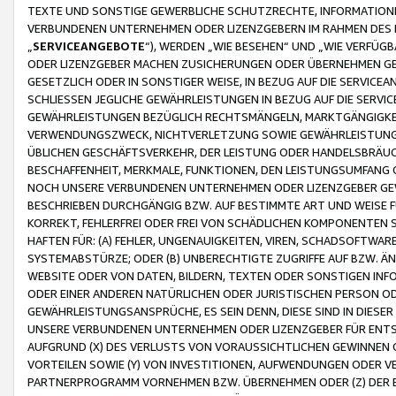
TEXTE UND SONSTIGE GEWERBLICHE SCHUTZRECHTE, INFORMATIONE
VERBUNDENEN UNTERNEHMEN ODER LIZENZGEBERN IM RAHMEN DES
„
SERVICEANGEBOTE
“), WERDEN „WIE BESEHEN“ UND „WIE VERFÜ
ODER LIZENZGEBER MACHEN ZUSICHERUNGEN ODER ÜBERNEHMEN GEW
GESETZLICH ODER IN SONSTIGER WEISE, IN BEZUG AUF DIE SERVI
SCHLIESSEN JEGLICHE GEWÄHRLEISTUNGEN IN BEZUG AUF DIE SERVI
GEWÄHRLEISTUNGEN BEZÜGLICH RECHTSMÄNGELN, MARKTGÄNGIGKEIT
VERWENDUNGSZWECK, NICHTVERLETZUNG SOWIE GEWÄHRLEISTUNGEN 
ÜBLICHEN GESCHÄFTSVERKEHR, DER LEISTUNG ODER HANDELSBRÄUCH
BESCHAFFENHEIT, MERKMALE, FUNKTIONEN, DEN LEISTUNGSUMFANG 
NOCH UNSERE VERBUNDENEN UNTERNEHMEN ODER LIZENZGEBER GEWÄ
BESCHRIEBEN DURCHGÄNGIG BZW. AUF BESTIMMTE ART UND WEISE
KORREKT, FEHLERFREI ODER FREI VON SCHÄDLICHEN KOMPONENTEN
HAFTEN FÜR: (A) FEHLER, UNGENAUIGKEITEN, VIREN, SCHADSOFTW
SYSTEMABSTÜRZE; ODER (B) UNBERECHTIGTE ZUGRIFFE AUF BZW. 
WEBSITE ODER VON DATEN, BILDERN, TEXTEN ODER SONSTIGEN INF
ODER EINER ANDEREN NATÜRLICHEN ODER JURISTISCHEN PERSON OD
GEWÄHRLEISTUNGSANSPRÜCHE, ES SEIN DENN, DIESE SIND IN DIES
UNSERE VERBUNDENEN UNTERNEHMEN ODER LIZENZGEBER FÜR EN
AUFGRUND (X) DES VERLUSTS VON VORAUSSICHTLICHEN GEWINNEN
VORTEILEN SOWIE (Y) VON INVESTITIONEN, AUFWENDUNGEN ODER VE
PARTNERPROGRAMM VORNEHMEN BZW. ÜBERNEHMEN ODER (Z) DER 