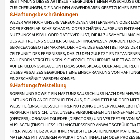
BESTIMMUNG DIESES ARTIKELS 7 BEGRÜNDET EINEN AUSSCHLUSS 
ZUSICHERUNGEN, DIE NACH DEN ANWENDBAREN GESETZLICHEN BE
8.Haftungsbeschränkungen
WEDER WIR NOCH UNSERE VERBUNDENEN UNTERNEHMEN ODER LIZEN
ODER EXEMPLARISCHE SCHÄDEN ODER SCHÄDEN AUFGRUND ENTGANG
NUTZUNGSAUSFALL ODER DATENVERLUST, DIE IM ZUSAMMENHANG MI
DES AUFTRETENS SOLCHER SCHÄDEN HINGEWIESEN WURDEN. FERN
SERVICEANGEBOTEN MAXIMAL DER HÖHE DES GESAMTBETRAGS DER 
ZEITPUNKT DES EREIGNISSES, DAS ZU DEM ZULETZT ENTSTANDENE
ZAHLENDEN VERGÜTUNGEN. SIE VERZICHTEN HIERMIT AUF ETWAIGE 
AUF ERFÜLLUNGSKLAGE, UNTERLASSUNGSKLAGE ODER ANDERE RECHT
DIESES ABSATZES BEGRÜNDET EINE EINSCHRÄNKUNG VON HAFTUNG
EINGESCHRÄNKT WERDEN KÖNNEN.
9.Haftungsfreistellung
SOFERN UND SOWEIT EIN HAFTUNGSAUSSCHLUSS NACH DEN ANWENDB
HAFTUNG FÜR ANGELEGENHEITEN AUS, DIE UNMITTELBAR ODER MITT
WEBSITE (EINSCHLIESSLICH IHRER NUTZUNG DER SERVICEANGEBOTE)
VERPFLICHTEN SICH, UNS, UNSERE VERBUNDENEN UNTERNEHMEN UN
(OFFICERS), ORGANMITGLIEDER (DIRECTORS) UND VERTRETER VON 
AUSLAGEN (EINSCHLIESSLICH ANGEMESSENER ANWALTSGEBÜHREN) FR
IHRER WEBSITE BZW. AUF IHRER WEBSITE ERSCHEINENDEM MATERIAL
MATERIALS MIT ANDEREN APPLIKATIONEN, INHALTEN ODER PROZESSE