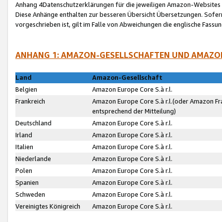
Anhang 4Datenschutzerklärungen für die jeweiligen Amazon-Websites
Diese Anhänge enthalten zur besseren Übersicht Übersetzungen. Sofe
vorgeschrieben ist, gilt im Falle von Abweichungen die englische Fass
ANHANG 1: AMAZON-GESELLSCHAFTEN UND AMAZO
Land
Amazon-Gesellschaft
Belgien
Amazon Europe Core S.à r.l.
Frankreich
Amazon Europe Core S.à r.l.(oder Amazon Fr
entsprechend der Mitteilung)
Deutschland
Amazon Europe Core S.à r.l.
Irland
Amazon Europe Core S.à r.l.
Italien
Amazon Europe Core S.à r.l.
Niederlande
Amazon Europe Core S.à r.l.
Polen
Amazon Europe Core S.à r.l.
Spanien
Amazon Europe Core S.à r.l.
Schweden
Amazon Europe Core S.à r.l.
Vereinigtes Königreich
Amazon Europe Core S.à r.l.