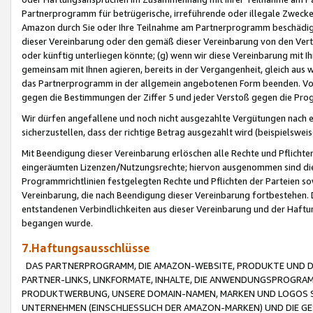
Partnerprogramm für betrügerische, irreführende oder illegale Zwecke
Amazon durch Sie oder Ihre Teilnahme am Partnerprogramm beschädig
dieser Vereinbarung oder den gemäß dieser Vereinbarung von den Vertr
oder künftig unterliegen könnte; (g) wenn wir diese Vereinbarung mit I
gemeinsam mit Ihnen agieren, bereits in der Vergangenheit, gleich aus
das Partnerprogramm in der allgemein angebotenen Form beenden. Vors
gegen die Bestimmungen der Ziffer 5 und jeder Verstoß gegen die Prog
Wir dürfen angefallene und noch nicht ausgezahlte Vergütungen nach 
sicherzustellen, dass der richtige Betrag ausgezahlt wird (beispielsw
Mit Beendigung dieser Vereinbarung erlöschen alle Rechte und Pflichte
eingeräumten Lizenzen/Nutzungsrechte; hiervon ausgenommen sind die in 
Programmrichtlinien festgelegten Rechte und Pflichten der Parteien sow
Vereinbarung, die nach Beendigung dieser Vereinbarung fortbestehen. D
entstandenen Verbindlichkeiten aus dieser Vereinbarung und der Haft
begangen wurde.
7.Haftungsausschlüsse
DAS PARTNERPROGRAMM, DIE AMAZON-WEBSITE, PRODUKTE UND DI
PARTNER-LINKS, LINKFORMATE, INHALTE, DIE ANWENDUNGSPROGR
PRODUKTWERBUNG, UNSERE DOMAIN-NAMEN, MARKEN UND LOGOS S
UNTERNEHMEN (EINSCHLIESSLICH DER AMAZON-MARKEN) UND DIE GE