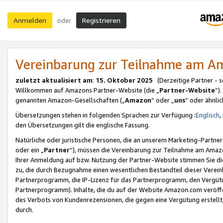
Anmelden
Registrieren
oder
Vereinbarung zur Teilnahme am 
zuletzt aktualisiert am
:
15. Oktober 2025
(Derzeitige Partner - 
Willkommen auf Amazons Partner-Website (die „
Partner-Website
“)
genannten Amazon-Gesellschaften („
Amazon
“ oder „
uns
“ oder ähnli
Übersetzungen stehen in folgenden Sprachen zur Verfügung :
Englisch
,
den Übersetzungen gilt die englische Fassung.
Natürliche oder juristische Personen, die an unserem Marketing-Partn
oder ein „
Partner
“), müssen die Vereinbarung zur Teilnahme am Ama
Ihrer Anmeldung auf bzw. Nutzung der Partner-Website stimmen Sie die
zu, die durch Bezugnahme einen wesentlichen Bestandteil dieser Verei
Partnerprogramm, die IP-Lizenz für das Partnerprogramm, den Vergütu
Partnerprogramm). Inhalte, die du auf der Website Amazon.com veröffe
des Verbots von Kundenrezensionen, die gegen eine Vergütung erstellt, 
durch.