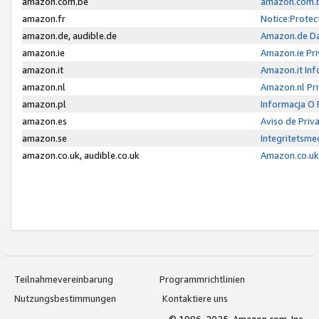
amazon.com.be
amazon.com.b
amazon.fr
Notice:Protec
amazon.de, audible.de
Amazon.de Da
amazon.ie
Amazon.ie Pri
amazon.it
Amazon.it Inf
amazon.nl
Amazon.nl Pri
amazon.pl
Informacja O
amazon.es
Aviso de Priv
amazon.se
Integritetsm
amazon.co.uk, audible.co.uk
Amazon.co.uk 
Teilnahmevereinbarung
Programmrichtlinien
Nutzungsbestimmungen
Kontaktiere uns