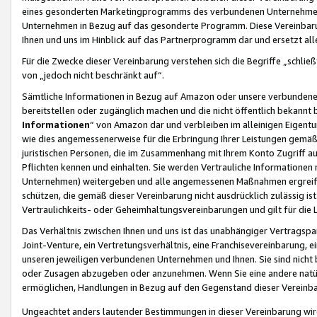
eines gesonderten Marketingprogramms des verbundenen Unternehmens
Unternehmen in Bezug auf das gesonderte Programm. Diese Vereinbarung
Ihnen und uns im Hinblick auf das Partnerprogramm dar und ersetzt al
Für die Zwecke dieser Vereinbarung verstehen sich die Begriffe „schließ
von „jedoch nicht beschränkt auf“.
Sämtliche Informationen in Bezug auf Amazon oder unsere verbunde
bereitstellen oder zugänglich machen und die nicht öffentlich bekannt bz
Informationen
“ von Amazon dar und verbleiben im alleinigen Eigent
wie dies angemessenerweise für die Erbringung Ihrer Leistungen gemäß d
juristischen Personen, die im Zusammenhang mit Ihrem Konto Zugriff au
Pflichten kennen und einhalten. Sie werden Vertrauliche Informationen 
Unternehmen) weitergeben und alle angemessenen Maßnahmen ergreifen
schützen, die gemäß dieser Vereinbarung nicht ausdrücklich zulässig is
Vertraulichkeits- oder Geheimhaltungsvereinbarungen und gilt für die
Das Verhältnis zwischen Ihnen und uns ist das unabhängiger Vertragspa
Joint-Venture, ein Vertretungsverhältnis, eine Franchisevereinbarung, 
unseren jeweiligen verbundenen Unternehmen und Ihnen. Sie sind ni
oder Zusagen abzugeben oder anzunehmen. Wenn Sie eine andere natürli
ermöglichen, Handlungen in Bezug auf den Gegenstand dieser Vereinbar
Ungeachtet anders lautender Bestimmungen in dieser Vereinbarung wird