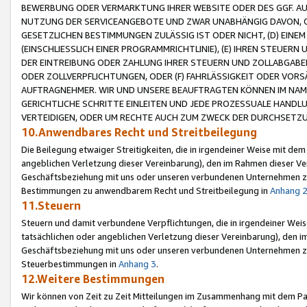
BEWERBUNG ODER VERMARKTUNG IHRER WEBSITE ODER DES GGF. AUF 
NUTZUNG DER SERVICEANGEBOTE UND ZWAR UNABHÄNGIG DAVON, O
GESETZLICHEN BESTIMMUNGEN ZULÄSSIG IST ODER NICHT, (D) EINE
(EINSCHLIESSLICH EINER PROGRAMMRICHTLINIE), (E) IHREN STEUER
DER EINTREIBUNG ODER ZAHLUNG IHRER STEUERN UND ZOLLABGAB
ODER ZOLLVERPFLICHTUNGEN, ODER (F) FAHRLÄSSIGKEIT ODER VORS
AUFTRAGNEHMER. WIR UND UNSERE BEAUFTRAGTEN KÖNNEN IM NAME
GERICHTLICHE SCHRITTE EINLEITEN UND JEDE PROZESSUALE HAND
VERTEIDIGEN, ODER UM RECHTE AUCH ZUM ZWECK DER DURCHSETZU
10.Anwendbares Recht und Streitbeilegung
Die Beilegung etwaiger Streitigkeiten, die in irgendeiner Weise mit de
angeblichen Verletzung dieser Vereinbarung), den im Rahmen dieser Ve
Geschäftsbeziehung mit uns oder unseren verbundenen Unternehmen zu
Bestimmungen zu anwendbarem Recht und Streitbeilegung in
Anhang 
11.Steuern
Steuern und damit verbundene Verpflichtungen, die in irgendeiner Wei
tatsächlichen oder angeblichen Verletzung dieser Vereinbarung), den 
Geschäftsbeziehung mit uns oder unseren verbundenen Unternehmen z
Steuerbestimmungen in
Anhang 3
.
12.Weitere Bestimmungen
Wir können von Zeit zu Zeit Mitteilungen im Zusammenhang mit dem Par