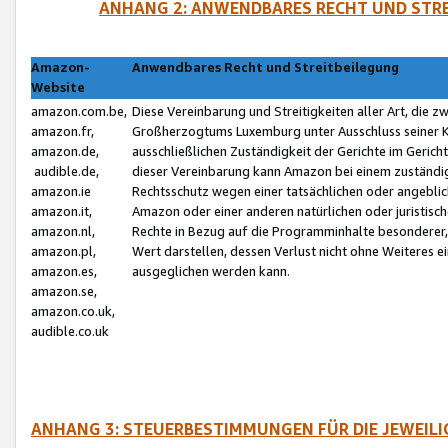
ANHANG 2: ANWENDBARES RECHT UND STRE
Amazon-
Anwendbares Recht und Streitbeilegung
Website
amazon.com.be,
Diese Vereinbarung und Streitigkeiten aller Art, die 
amazon.fr,
Großherzogtums Luxemburg unter Ausschluss seiner Kol
amazon.de,
ausschließlichen Zuständigkeit der Gerichte im Geri
audible.de,
dieser Vereinbarung kann Amazon bei einem zuständig
amazon.ie
Rechtsschutz wegen einer tatsächlichen oder angebli
amazon.it,
Amazon oder einer anderen natürlichen oder juristisc
amazon.nl,
Rechte in Bezug auf die Programminhalte besonderer,
amazon.pl,
Wert darstellen, dessen Verlust nicht ohne Weiteres e
amazon.es,
ausgeglichen werden kann.
amazon.se,
amazon.co.uk,
audible.co.uk
ANHANG 3: STEUERBESTIMMUNGEN FÜR DIE JEWEIL