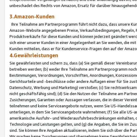
unbeschadet des Rechts von Amazon, Ersatz für darüber hinausgehen
3.Amazon-Kunden
Ihre Teilnahme am Partnerprogramm führt nicht dazu, dass unsere Kun
Amazon-Website angegebenen Preise, Verkaufsbedingungen, Regeln, Ri
Produktverkäufe für diese Kunden und können jederzeit geändert werde
sich einer unserer Kunden in einer Angelegenheit an Sie wenden, die 
Kunden mitteilen, dass er für Kundenservice-Fragen den auf der Ama
4.Gewährleistungen
Sie gewährleisten und sichern zu, dass (a) Sie gemäß dieser Vereinba
betreiben werden; (b) weder Ihre Teilnahme am Partnerprogramm noch d
Bestimmungen, Verordnungen, Vorschriften, Anordnungen, Konzessionen,
Gerichtsurteile und -beschlüsse oder andere Auflagen einer für Sie zu
Datenschutz, Werbung und Marketing) verstoßen; (c) Sie rechtswirksam 
nicht geschäftsfähig sind); (d) Sie den Nutzen der Teilnahme am Partne
Zusicherungen, Garantien oder Aussagen verlassen, die in dieser Verein
teilnehmen und keine Serviceangebote nutzen, wenn Sie US-Handelssa
unterliegen, in dem Sie Serviceangebote wahrnehmen; (f) Sie alle US
amerikanische Ausfuhr- und Wiederausfuhrbeschränkungen einhalten, 
Technologie und Leistungen gelten, und (g) die Angaben, die Sie im 
sind. Sie können Ihre Angaben aktualisieren, indem Sie sich über die 
Wir machen keine Zusicherungen und übernehmen keine Gewährleistun