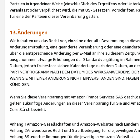
Parteien in irgendeiner Weise (einschließlich des Ergreifens oder Unt
veranlasst oder verpflichtet wird, die mit US-Gesetzen, Vorschriften,
für eine der Parteien dieser Vereinbarung gelten.
13.Änderungen
Wir behalten uns das Recht vor, einzelne oder alle Bestimmungen diese
Änderungsmitteilung, eine geänderte Vereinbarung oder eine geänderte 
über die entsprechende Änderung per E-Mail an Ihre zu diesem Zeitpun
ausgenommen etwaige Erhöhungen der Standardvergütung im Rahmen
Datum, jedoch frühestens sieben Kalendertage nach dem Datum, an de
PARTNERPROGRAMM NACH DEM DATUM DES WIRKSAMWERDENS DER Ä
WENN SIE MIT EINER ÄNDERUNG NICHT EINVERSTANDEN SIND, HABEN S
KÜNDIGEN.
Wenn Sie diese Vereinbarung mit Amazon France Services SAS geschlo
gelten zukünftige Änderungen an dieser Vereinbarung für Sie und Ama
Core S.à r.l. bezieht.
Anhang 1Amazon-Gesellschaften und Amazon-Websites nach Ländern
Anhang 2Anwendbares Recht und Streitbeilegung für die jeweiligen 
Anhang 3Steuerbestimmungen für die jeweiligen Amazon-Websites