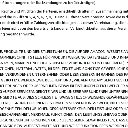
ge Stornierungen oder Rücksendungen zu berücksichtigen).
 Rechte und Pflichten der Parteien, einschließlich aller im Zusammenhang m
 die in Ziffern 3, 4, 5, 6, 7, 8, 10 und 11 dieser Vereinbarung sowie die in
er noch nicht erfüllte Zahlungsverpflichtungen aus dieser Vereinbarung, die
arteien nicht von den bereits entstandenen Verbindlichkeiten aus dieser Ver
gung begangen wurde.
 PRODUKTE UND DIENSTLEISTUNGEN, DIE AUF DER AMAZON-WEBSITE AN
GRAMMIERSCHNITTSTELLE FÜR PRODUKTWERBUNG, DATENFEEDS UND INH
-NAMEN, MARKEN UND LOGOS UNSERER VERBUNDENEN UNTERNEHMEN (EIN
IONEN, MATERIAL, DATEN, BILDER, TEXTE UND SONSTIGE GEWERBLICHE 
EREN VERBUNDENEN UNTERNEHMEN ODER LIZENZGEBERN IM RAHMEN DES 
NGEBOTE
“), WERDEN „WIE BESEHEN“ UND „WIE VERFÜGBAR“ BEREITGEST
CHERUNGEN ODER ÜBERNEHMEN GEWÄHRLEISTUNGEN GLEICH WELCHER AR
ZUG AUF DIE SERVICEANGEBOTE. WIR UND UNSERE VERBUNDENEN UNTERNEH
ANGEBOTE AUS; DIES SCHLIESST ETWAIGE STILLSCHWEIGENDE GEWÄHRLE
LITÄT, EIGNUNG FÜR EINEN BESTIMMTEN VERWENDUNGSZWECK, NICHTVER
OGENHEITEN, DEM ÜBLICHEN GESCHÄFTSVERKEHR, DER LEISTUNG ODER H
 BESCHAFFENHEIT, MERKMALE, FUNKTIONEN, DEN LEISTUNGSUMFANG ODER
VERBUNDENEN UNTERNEHMEN ODER LIZENZGEBER GEWÄHRLEISTEN, DASS D
HGÄNGIG BZW. AUF BESTIMMTE ART UND WEISE FUNKTIONIEREN WERDEN 