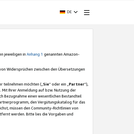
DE
en jeweiligen in
Anhang 1
genannten Amazon-
e von Widersprüchen zwischen den Übersetzungen
er teilnehmen möchten („
Sie
“ oder ein „
Partner
“),
. Mit Ihrer Anmeldung auf bzw. Nutzung der
durch Bezugnahme einen wesentlichen Bestandteil
 Partnerprogramm, den Vergütungskatalog für das
ichst, müssen den Community-Richtlinien von
fernt werden. Bitte lies die Vorgaben und