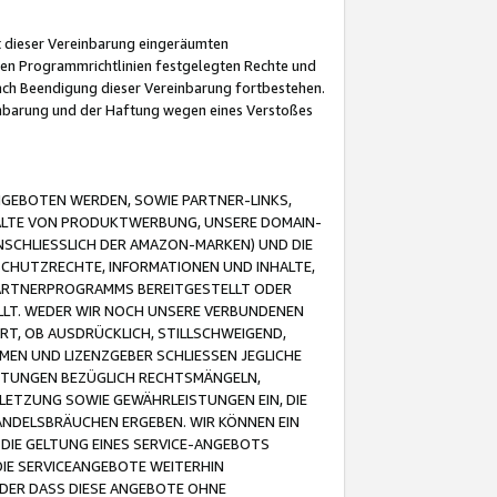
it dieser Vereinbarung eingeräumten
 den Programmrichtlinien festgelegten Rechte und
 nach Beendigung dieser Vereinbarung fortbestehen.
einbarung und der Haftung wegen eines Verstoßes
GEBOTEN WERDEN, SOWIE PARTNER-LINKS,
ALTE VON PRODUKTWERBUNG, UNSERE DOMAIN-
SCHLIESSLICH DER AMAZON-MARKEN) UND DIE
SCHUTZRECHTE, INFORMATIONEN UND INHALTE,
PARTNERPROGRAMMS BEREITGESTELLT ODER
ELLT. WEDER WIR NOCH UNSERE VERBUNDENEN
T, OB AUSDRÜCKLICH, STILLSCHWEIGEND,
MEN UND LIZENZGEBER SCHLIESSEN JEGLICHE
ISTUNGEN BEZÜGLICH RECHTSMÄNGELN,
LETZUNG SOWIE GEWÄHRLEISTUNGEN EIN, DIE
ANDELSBRÄUCHEN ERGEBEN. WIR KÖNNEN EIN
 DIE GELTUNG EINES SERVICE-ANGEBOTS
IE SERVICEANGEBOTE WEITERHIN
ODER DASS DIESE ANGEBOTE OHNE