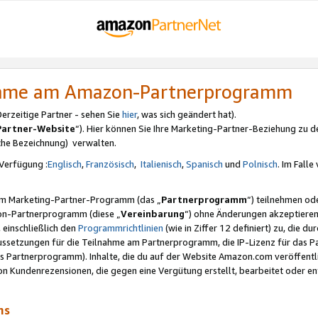
nahme am Amazon-Partnerprogramm
rzeitige Partner - sehen Sie
hier
, was sich geändert hat).
Partner-Website
“). Hier können Sie Ihre Marketing-Partner-Beziehung zu d
iche Bezeichnung) verwalten.
Verfügung :
Englisch
,
Französisch
,
Italienisch
,
Spanisch
und
Polnisch
. Im Fall
erem Marketing-Partner-Programm (das „
Partnerprogramm
“) teilnehmen od
on-Partnerprogramm (diese „
Vereinbarung
“) ohne Änderungen akzeptieren
 einschließlich den
Programmrichtlinien
(wie in Ziffer 12 definiert) zu, die 
raussetzungen für die Teilnahme am Partnerprogramm, die IP-Lizenz für das
s Partnerprogramm). Inhalte, die du auf der Website Amazon.com veröffentl
n Kundenrezensionen, die gegen eine Vergütung erstellt, bearbeitet oder ent
mms