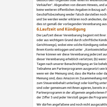
Verkäufen“. Abgesehen von diesem Hinweis, und a
keine weiteren öffentlichen Angaben in Bezug au
Geschäftsbeziehung weder falsch darstellen noch a
und Sie werden weder erklären noch andeuten, dass
dies ist gemäß der vorliegenden Vereinbarung ausd
6.Laufzeit und Kündigung
Die Laufzeit dieser Vereinbarung beginnt mit Ihre
oder aus wichtigem Grund durch schriftliche Kündi
Gerichtswegs), wobei eine solche Kündigung siebe
Ihrem Konto einloggen und unter „Kontoeinstellu
Ferner können wir diese Vereinbarung jederzeit aus
dieser Vereinbarung erheblich verletzen; (b) wenn
Tagen nach unserer Benachrichtigung an Sie behe
Teilnahme am Partnerprogramm ausgesetzt sein kö
wenn wir der Meinung sind, dass die Marke oder 
Meinung sind, dass Amazon im Zusammenhang mit d
zum Steuereinbehalt unterliegt oder künftig unter
sind oder gemeinsam mit Ihnen agieren, bereits in
Partnerprogramm in der allgemein angebotenen Fo
der Ziffer 5 und jeder Verstoß gegen die Programm
Wir dürfen angefallene und noch nicht ausgezahlt