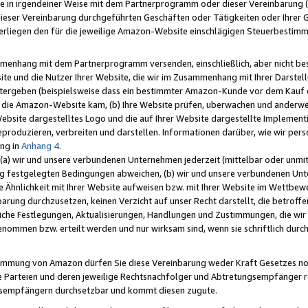
e in irgendeiner Weise mit dem Partnerprogramm oder dieser Vereinbarung (ei
ieser Vereinbarung durchgeführten Geschäften oder Tätigkeiten oder Ihrer 
liegen den für die jeweilige Amazon-Website einschlägigen Steuerbestim
mmenhang mit dem Partnerprogramm versenden, einschließlich, aber nicht be
site und die Nutzer Ihrer Website, die wir im Zusammenhang mit Ihrer Darst
itergeben (beispielsweise dass ein bestimmter Amazon-Kunde vor dem Kauf
uf die Amazon-Website kam, (b) Ihre Website prüfen, überwachen und anderwei
r Website dargestelltes Logo und die auf Ihrer Website dargestellte Impleme
reproduzieren, verbreiten und darstellen. Informationen darüber, wie wir per
ng in
Anhang 4
.
 (a) wir und unsere verbundenen Unternehmen jederzeit (mittelbar oder unmit
ng festgelegten Bedingungen abweichen, (b) wir und unsere verbundenen Unte
 Ähnlichkeit mit Ihrer Website aufweisen bzw. mit Ihrer Website im Wettbewer
barung durchzusetzen, keinen Verzicht auf unser Recht darstellt, die betrof
liche Festlegungen, Aktualisierungen, Handlungen und Zustimmungen, die wi
enommen bzw. erteilt werden und nur wirksam sind, wenn sie schriftlich dur
stimmung von Amazon dürfen Sie diese Vereinbarung weder Kraft Gesetzes no
die Parteien und deren jeweilige Rechtsnachfolger und Abtretungsempfänger 
ngsempfängern durchsetzbar und kommt diesen zugute.