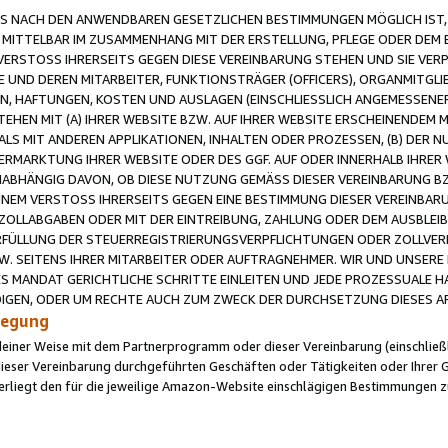
 NACH DEN ANWENDBAREN GESETZLICHEN BESTIMMUNGEN MÖGLICH IST, S
MITTELBAR IM ZUSAMMENHANG MIT DER ERSTELLUNG, PFLEGE ODER DEM BE
ERSTOSS IHRERSEITS GEGEN DIESE VEREINBARUNG STEHEN UND SIE VERP
UND DEREN MITARBEITER, FUNKTIONSTRÄGER (OFFICERS), ORGANMITGLI
N, HAFTUNGEN, KOSTEN UND AUSLAGEN (EINSCHLIESSLICH ANGEMESSENE
HEN MIT (A) IHRER WEBSITE BZW. AUF IHRER WEBSITE ERSCHEINENDEM M
LS MIT ANDEREN APPLIKATIONEN, INHALTEN ODER PROZESSEN, (B) DER 
RMARKTUNG IHRER WEBSITE ODER DES GGF. AUF ODER INNERHALB IHRER W
ABHÄNGIG DAVON, OB DIESE NUTZUNG GEMÄSS DIESER VEREINBARUNG B
EINEM VERSTOSS IHRERSEITS GEGEN EINE BESTIMMUNG DIESER VEREINBARU
D ZOLLABGABEN ODER MIT DER EINTREIBUNG, ZAHLUNG ODER DEM AUSBLEI
FÜLLUNG DER STEUERREGISTRIERUNGSVERPFLICHTUNGEN ODER ZOLLVERPF
W. SEITENS IHRER MITARBEITER ODER AUFTRAGNEHMER. WIR UND UNSERE
ES MANDAT GERICHTLICHE SCHRITTE EINLEITEN UND JEDE PROZESSUALE 
GEN, ODER UM RECHTE AUCH ZUM ZWECK DER DURCHSETZUNG DIESES AR
ilegung
endeiner Weise mit dem Partnerprogramm oder dieser Vereinbarung (einschließl
ieser Vereinbarung durchgeführten Geschäften oder Tätigkeiten oder Ihrer 
iegt den für die jeweilige Amazon-Website einschlägigen Bestimmungen z