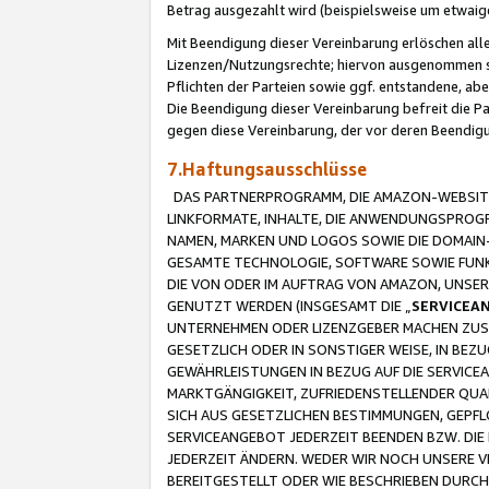
Betrag ausgezahlt wird (beispielsweise um etwai
Mit Beendigung dieser Vereinbarung erlöschen alle
Lizenzen/Nutzungsrechte; hiervon ausgenommen sind
Pflichten der Parteien sowie ggf. entstandene, ab
Die Beendigung dieser Vereinbarung befreit die P
gegen diese Vereinbarung, der vor deren Beendi
7.Haftungsausschlüsse
DAS PARTNERPROGRAMM, DIE AMAZON-WEBSITE,
LINKFORMATE, INHALTE, DIE ANWENDUNGSPRO
NAMEN, MARKEN UND LOGOS SOWIE DIE DOMAIN
GESAMTE TECHNOLOGIE, SOFTWARE SOWIE FUNKT
DIE VON ODER IM AUFTRAG VON AMAZON, UNS
GENUTZT WERDEN (INSGESAMT DIE „
SERVICEA
UNTERNEHMEN ODER LIZENZGEBER MACHEN ZUSI
GESETZLICH ODER IN SONSTIGER WEISE, IN BE
GEWÄHRLEISTUNGEN IN BEZUG AUF DIE SERVICE
MARKTGÄNGIGKEIT, ZUFRIEDENSTELLENDER QUA
SICH AUS GESETZLICHEN BESTIMMUNGEN, GEPFL
SERVICEANGEBOT JEDERZEIT BEENDEN BZW. DIE
JEDERZEIT ÄNDERN. WEDER WIR NOCH UNSERE 
BEREITGESTELLT ODER WIE BESCHRIEBEN DURC