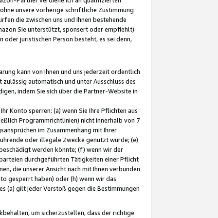
ohne unsere vorherige schriftliche Zustimmung
ürfen die zwischen uns und Ihnen bestehende
mazon Sie unterstützt, sponsert oder empfiehlt)
oder juristischen Person besteht, es sei denn,
arung kann von Ihnen und uns jederzeit ordentlich
t zulässig automatisch und unter Ausschluss des
gen, indem Sie sich über die Partner-Website in
hr Konto sperren: (a) wenn Sie Ihre Pflichten aus
eßlich Programmrichtlinien) nicht innerhalb von 7
ngsansprüchen im Zusammenhang mit Ihrer
ührende oder illegale Zwecke genutzt wurde; (e)
eschädigt werden könnte; (f) wenn wir der
rteien durchgeführten Tätigkeiten einer Pflicht
nen, die unserer Ansicht nach mit Ihnen verbunden
nto gesperrt haben) oder (h) wenn wir das
 (a) gilt jeder Verstoß gegen die Bestimmungen
ehalten, um sicherzustellen, dass der richtige