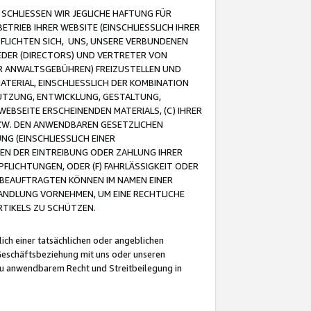
CHLIESSEN WIR JEGLICHE HAFTUNG FÜR
TRIEB IHRER WEBSITE (EINSCHLIESSLICH IHRER
FLICHTEN SICH, UNS, UNSERE VERBUNDENEN
EDER (DIRECTORS) UND VERTRETER VON
R ANWALTSGEBÜHREN) FREIZUSTELLEN UND
ATERIAL, EINSCHLIESSLICH DER KOMBINATION
NUTZUNG, ENTWICKLUNG, GESTALTUNG,
EBSEITE ERSCHEINENDEN MATERIALS, (C) IHRER
ZW. DEN ANWENDBAREN GESETZLICHEN
NG (EINSCHLIESSLICH EINER
BEN DER EINTREIBUNG ODER ZAHLUNG IHRER
LICHTUNGEN, ODER (F) FAHRLÄSSIGKEIT ODER
 BEAUFTRAGTEN KÖNNEN IM NAMEN EINER
HANDLUNG VORNEHMEN, UM EINE RECHTLICHE
TIKELS ZU SCHÜTZEN.
ich einer tatsächlichen oder angeblichen
Geschäftsbeziehung mit uns oder unseren
u anwendbarem Recht und Streitbeilegung in