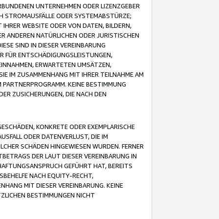
VERBUNDENEN UNTERNEHMEN ODER LIZENZGEBER
ICH STROMAUSFÄLLE ODER SYSTEMABSTÜRZE;
IHRER WEBSITE ODER VON DATEN, BILDERN,
ER ANDEREN NATÜRLICHEN ODER JURISTISCHEN
ESE SIND IN DIESER VEREINBARUNG
R FÜR ENTSCHÄDIGUNGSLEISTUNGEN,
EINNAHMEN, ERWARTETEN UMSÄTZEN,
SIE IM ZUSAMMENHANG MIT IHRER TEILNAHME AM
M PARTNERPROGRAMM. KEINE BESTIMMUNG
DER ZUSICHERUNGEN, DIE NACH DEN
GESCHÄDEN, KONKRETE ODER EXEMPLARISCHE
SFALL ODER DATENVERLUST, DIE IM
OLCHER SCHÄDEN HINGEWIESEN WURDEN. FERNER
BETRAGS DER LAUT DIESER VEREINBARUNG IN
HAFTUNGSANSPRUCH GEFÜHRT HAT, BEREITS
SBEHELFE NACH EQUITY-RECHT,
NHANG MIT DIESER VEREINBARUNG. KEINE
TZLICHEN BESTIMMUNGEN NICHT