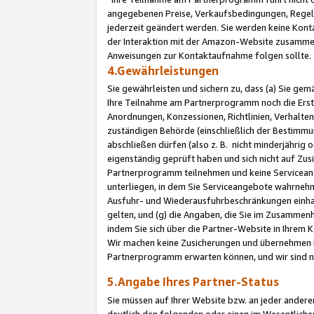
angegebenen Preise, Verkaufsbedingungen, Regeln
jederzeit geändert werden. Sie werden keine Konta
der Interaktion mit der Amazon-Website zusamme
Anweisungen zur Kontaktaufnahme folgen sollte.
4.Gewährleistungen
Sie gewährleisten und sichern zu, dass (a) Sie g
Ihre Teilnahme am Partnerprogramm noch die Erst
Anordnungen, Konzessionen, Richtlinien, Verhalten
zuständigen Behörde (einschließlich der Bestimmu
abschließen dürfen (also z. B. nicht minderjährig
eigenständig geprüft haben und sich nicht auf Zusi
Partnerprogramm teilnehmen und keine Servicean
unterliegen, in dem Sie Serviceangebote wahrneh
Ausfuhr- und Wiederausfuhrbeschränkungen einhal
gelten, und (g) die Angaben, die Sie im Zusammen
indem Sie sich über die Partner-Website in Ihrem
Wir machen keine Zusicherungen und übernehmen 
Partnerprogramm erwarten können, und wir sind n
5.Angabe Ihres Partner-Status
Sie müssen auf Ihrer Website bzw. an jeder ander
deutlich den folgenden oder einen im Wesentlichen