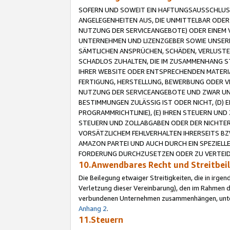
SOFERN UND SOWEIT EIN HAFTUNGSAUSSCHLUSS
ANGELEGENHEITEN AUS, DIE UNMITTELBAR ODER 
NUTZUNG DER SERVICEANGEBOTE) ODER EINEM V
UNTERNEHMEN UND LIZENZGEBER SOWIE UNSERE 
SÄMTLICHEN ANSPRÜCHEN, SCHÄDEN, VERLUSTE
SCHADLOS ZUHALTEN, DIE IM ZUSAMMENHANG STE
IHRER WEBSITE ODER ENTSPRECHENDEN MATERIA
FERTIGUNG, HERSTELLUNG, BEWERBUNG ODER VE
NUTZUNG DER SERVICEANGEBOTE UND ZWAR UN
BESTIMMUNGEN ZULÄSSIG IST ODER NICHT, (D) 
PROGRAMMRICHTLINIE), (E) IHREN STEUERN UN
STEUERN UND ZOLLABGABEN ODER DER NICHTER
VORSÄTZLICHEM FEHLVERHALTEN IHRERSEITS BZ
AMAZON PARTEI UND AUCH DURCH EIN SPEZIELL
FORDERUNG DURCHZUSETZEN ODER ZU VERTEIDI
10.Anwendbares Recht und Streitbe
Die Beilegung etwaiger Streitigkeiten, die in irg
Verletzung dieser Vereinbarung), den im Rahmen d
verbundenen Unternehmen zusammenhängen, unterl
Anhang 2
.
11.Steuern