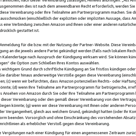
usgenommen dies ist nach dem anwendbaren Recht erforderlich, werden Sie 
f diese Vereinbarung oder Ihre Teilnahme am Partnerprogramm machen. Sie d
usschmücken (einschließlich der expliziten oder impliziten Aussage, dass A
 eine Verbindung zwischen Amazon und Ihnen oder einer anderen natürlichen 
rücklich gestattet ist.
r Anmeldung für die bzw. mit der Nutzung der Partner-Website. Diese Vereinb
gung an die jeweils andere Partei gekündigt werden (falls nach lokalem Rech
n Kalendertage nach Ausspruch der Kündigung wirksam wird. Sie können kündi
ngen“ die Option zum Schließen Ihres Kontos auswählen.
 wichtigem Grund durch schriftliche Kündigung an Sie fristlos kündigen oder I
 Sie darüber hinaus anderweitige Verstöße gegen diese Vereinbarung (einschli
ben; (c) wenn wir befürchten, dass Amazon potenziellen Rechts- oder Haftu
nnte; (d) wenn Ihre Teilnahme am Partnerprogramm für betrügerische, irref
das Ansehen von Amazon durch Sie oder Ihre Teilnahme am Partnerprogramm b
ieser Vereinbarung oder den gemäß dieser Vereinbarung von den Vertragspa
liegen könnte; (g) wenn wir diese Vereinbarung mit Ihnen oder anderen Perso
 der Vergangenheit, gleich aus welchem Grund, gekündigt hatten (oder Ihr Ko
rm beenden. Vorsorglich und ohne Einschränkung des vorstehenden Absatzes
richtlinien als erheblicher Verstoß gegen diese Vereinbarung.
e Vergütungen nach einer Kündigung für einen angemessenen Zeitraum zurückb