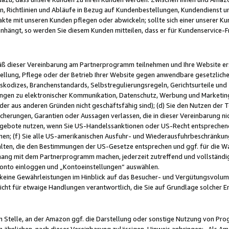
, Richtlinien und Abläufe in Bezug auf Kundenbestellungen, Kundendienst 
kte mit unseren Kunden pflegen oder abwickeln; sollte sich einer unserer Ku
nhängt, so werden Sie diesem Kunden mitteilen, dass er für Kundenservic
emäß dieser Vereinbarung am Partnerprogramm teilnehmen und Ihre Website er
ellung, Pflege oder der Betrieb Ihrer Website gegen anwendbare gesetzlich
skodizes, Branchenstandards, Selbstregulierungsregeln, Gerichtsurteile und 
ngen zu elektronischer Kommunikation, Datenschutz, Werbung und Marketing)
 oder aus anderen Gründen nicht geschäftsfähig sind); (d) Sie den Nutzen de
cherungen, Garantien oder Aussagen verlassen, die in dieser Vereinbarung nich
gebote nutzen, wenn Sie US-Handelssanktionen oder US-Recht entsprechen
men; (f) Sie alle US-amerikanischen Ausfuhr- und Wiederausfuhrbeschränkun
ten, die den Bestimmungen der US-Gesetze entsprechen und ggf. für die Wa
hang mit dem Partnerprogramm machen, jederzeit zutreffend und vollständig 
 Konto einloggen und „Kontoeinstellungen“ auswählen.
keine Gewährleistungen im Hinblick auf das Besucher- und Vergütungsvolu
icht für etwaige Handlungen verantwortlich, die Sie auf Grundlage solcher
en Stelle, an der Amazon ggf. die Darstellung oder sonstige Nutzung von Pr
 ähnlichen, nach dieser Vereinbarung zulässigen, Hinweis anbringen: „Als Ama