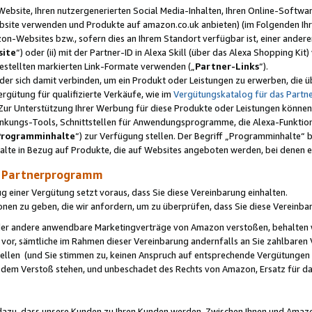
ebsite, Ihren nutzergenerierten Social Media-Inhalten, Ihren Online-Softwar
ebsite verwenden und Produkte auf amazon.co.uk anbieten) (im Folgenden Ihr
-Websites bzw., sofern dies an Ihrem Standort verfügbar ist, einer ander
ite
“) oder (ii) mit der Partner-ID in Alexa Skill (über das Alexa Shopping Ki
estellten markierten Link-Formate verwenden („
Partner-Links
“).
oder sich damit verbinden, um ein Produkt oder Leistungen zu erwerben, di
gütung für qualifizierte Verkäufe, wie im
Vergütungskatalog für das Part
Zur Unterstützung Ihrer Werbung für diese Produkte oder Leistungen können w
linkungs-Tools, Schnittstellen für Anwendungsprogramme, die Alexa-Funktion
Programminhalte
“) zur Verfügung stellen. Der Begriff „Programminhalte“ be
halte in Bezug auf Produkte, die auf Websites angeboten werden, bei denen 
as Partnerprogramm
einer Vergütung setzt voraus, dass Sie diese Vereinbarung einhalten.
ionen zu geben, die wir anfordern, um zu überprüfen, dass Sie diese Vereinba
oder andere anwendbare Marketingverträge von Amazon verstoßen, behalten w
 vor, sämtliche im Rahmen dieser Vereinbarung andernfalls an Sie zahlbare
tellen (und Sie stimmen zu, keinen Anspruch auf entsprechende Vergütungen
 dem Verstoß stehen, und unbeschadet des Rechts von Amazon, Ersatz für 
azu, dass unsere Kunden zu Ihren Kunden werden. Zwischen Ihnen und Amaz