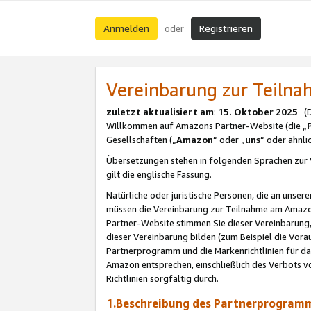
Anmelden
Registrieren
oder
Vereinbarung zur Teil
zuletzt aktualisiert am
:
15. Oktober 2025
(De
Willkommen auf Amazons Partner-Website (die „
Gesellschaften („
Amazon
“ oder „
uns
“ oder ähnl
Übersetzungen stehen in folgenden Sprachen zur 
gilt die englische Fassung.
Natürliche oder juristische Personen, die an uns
müssen die Vereinbarung zur Teilnahme am Amaz
Partner-Website stimmen Sie dieser Vereinbarung,
dieser Vereinbarung bilden (zum Beispiel die Vo
Partnerprogramm und die Markenrichtlinien für da
Amazon entsprechen, einschließlich des Verbots vo
Richtlinien sorgfältig durch.
1.Beschreibung des Partnerprogra