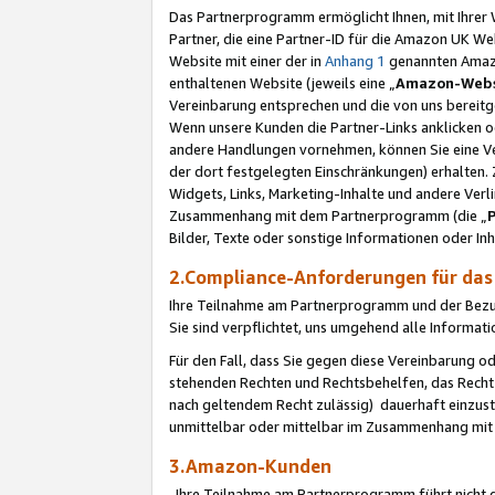
Das Partnerprogramm ermöglicht Ihnen, mit Ihrer W
Partner, die eine Partner-ID für die Amazon UK W
Website mit einer der in
Anhang 1
genannten Amazon
enthaltenen Website (jeweils eine „
Amazon-Webs
Vereinbarung entsprechen und die von uns bereitg
Wenn unsere Kunden die Partner-Links anklicken 
andere Handlungen vornehmen, können Sie eine Ver
der dort festgelegten Einschränkungen) erhalten. 
Widgets, Links, Marketing-Inhalte und andere Ver
Zusammenhang mit dem Partnerprogramm (die „
Bilder, Texte oder sonstige Informationen oder In
2.Compliance-Anforderungen für d
Ihre Teilnahme am Partnerprogramm und der Bezug 
Sie sind verpflichtet, uns umgehend alle Informat
Für den Fall, dass Sie gegen diese Vereinbarung 
stehenden Rechten und Rechtsbehelfen, das Recht
nach geltendem Recht zulässig) dauerhaft einzus
unmittelbar oder mittelbar im Zusammenhang mit
3.Amazon-Kunden
Ihre Teilnahme am Partnerprogramm führt nicht d