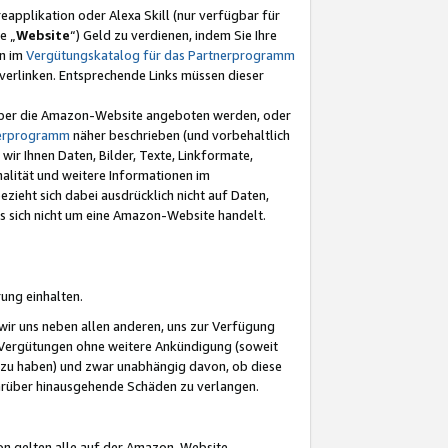
eapplikation oder Alexa Skill (nur verfügbar für
e „
Website
“) Geld zu verdienen, indem Sie Ihre
en im
Vergütungskatalog für das Partnerprogramm
t) verlinken. Entsprechende Links müssen dieser
e über die Amazon-Website angeboten werden, oder
nerprogramm
näher beschrieben (und vorbehaltlich
ir Ihnen Daten, Bilder, Texte, Linkformate,
alität und weitere Informationen im
zieht sich dabei ausdrücklich nicht auf Daten,
es sich nicht um eine Amazon-Website handelt.
rung einhalten.
ir uns neben allen anderen, uns zur Verfügung
n Vergütungen ohne weitere Ankündigung (soweit
 zu haben) und zwar unabhängig davon, ob diese
darüber hinausgehende Schäden zu verlangen.
on gelten alle auf der Amazon-Website