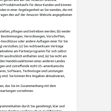
und Produktverkäufe für diese Kunden und können
nden in einer Angelegenheit an Sie wenden, die mit
e-Fragen den auf der Amazon-Website angegebenen
stellen, pflegen und betreiben werden; (b) weder
e Bestimmungen, Verordnungen, Vorschriften,
-beschlüsse oder andere Auflagen einer für Sie
 verstoßen; (c) Sie rechtswirksam Verträge
r Teilnahme am Partnerprogramm für sich selbst
t ausdrücklich enthalten sind; (e) Sie nicht am
den Handelssanktionen eines anderen Landes
gen und zutreffende nicht US-amerikanische
ren, Software, Technologie und Leistungen
sind. Sie können Ihre Angaben aktualisieren,
men, das Sie im Zusammenhang mit dem
 Erwartungen vornehmen.
ogramminhalten durch Sie genehmigt, klar und
zon-Partner verdiene ich an qualifizierten