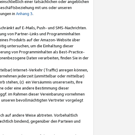
nschließlich einer tatsächlichen oder angeblichen
Geschäftsbeziehung mit uns oder unseren
mungen in
Anhang 3
.
schränkt auf E-Mails, Push- und SMS-Nachrichten.
ellung von Partner-Links und Programminhalten
 eines Produkts auf der Amazon-Website über
tig untersuchen, um die Einhaltung dieser
ntierung von Programminhalten als Best-Practice-
sonenbezogene Daten verarbeiten, finden Sie in der
telbar) Internet-Verkehr (Traffic) anregen können,
rnehmen jederzeit (unmittelbar oder mittelbar)
b stehen, (c) ein Versäumnis unsererseits, Ihre
fene oder eine andere Bestimmung dieser
r ggf. im Rahmen dieser Vereinbarung vornehmen
ch unseren bevollmächtigten Vertreter vorgelegt
ch auf andere Weise abtreten. Vorbehaltlich
rechtlich bindend, gegenüber den Parteien und