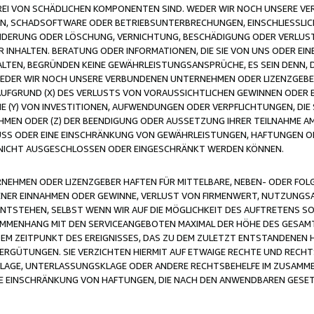
FREI VON SCHÄDLICHEN KOMPONENTEN SIND. WEDER WIR NOCH UNSERE 
VIREN, SCHADSOFTWARE ODER BETRIEBSUNTERBRECHUNGEN, EINSCHLIESSL
ÄNDERUNG ODER LÖSCHUNG, VERNICHTUNG, BESCHÄDIGUNG ODER VERLUST 
INHALTEN. BERATUNG ODER INFORMATIONEN, DIE SIE VON UNS ODER EIN
LTEN, BEGRÜNDEN KEINE GEWÄHRLEISTUNGSANSPRÜCHE, ES SEIN DENN, DI
WEDER WIR NOCH UNSERE VERBUNDENEN UNTERNEHMEN ODER LIZENZGEBE
FGRUND (X) DES VERLUSTS VON VORAUSSICHTLICHEN GEWINNEN ODER 
 (Y) VON INVESTITIONEN, AUFWENDUNGEN ODER VERPFLICHTUNGEN, DIE 
EN ODER (Z) DER BEENDIGUNG ODER AUSSETZUNG IHRER TEILNAHME A
LUSS ODER EINE EINSCHRÄNKUNG VON GEWÄHRLEISTUNGEN, HAFTUNGEN O
NICHT AUSGESCHLOSSEN ODER EINGESCHRÄNKT WERDEN KÖNNEN.
EHMEN ODER LIZENZGEBER HAFTEN FÜR MITTELBARE, NEBEN- ODER FOL
R EINNAHMEN ODER GEWINNE, VERLUST VON FIRMENWERT, NUTZUNGSAU
TSTEHEN, SELBST WENN WIR AUF DIE MÖGLICHKEIT DES AUFTRETENS S
MENHANG MIT DEN SERVICEANGEBOTEN MAXIMAL DER HÖHE DES GESAMT
M ZEITPUNKT DES EREIGNISSES, DAS ZU DEM ZULETZT ENTSTANDENEN 
ERGÜTUNGEN. SIE VERZICHTEN HIERMIT AUF ETWAIGE RECHTE UND RECHT
KLAGE, UNTERLASSUNGSKLAGE ODER ANDERE RECHTSBEHELFE IM ZUSAMME
NE EINSCHRÄNKUNG VON HAFTUNGEN, DIE NACH DEN ANWENDBAREN GESE