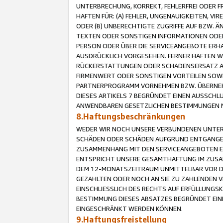
UNTERBRECHUNG, KORREKT, FEHLERFREI ODER 
HAFTEN FÜR: (A) FEHLER, UNGENAUIGKEITEN, 
ODER (B) UNBERECHTIGTE ZUGRIFFE AUF BZW. 
TEXTEN ODER SONSTIGEN INFORMATIONEN ODER 
PERSON ODER ÜBER DIE SERVICEANGEBOTE ERHA
AUSDRÜCKLICH VORGESEHEN. FERNER HAFTEN 
RÜCKERSTATTUNGEN ODER SCHADENSERSATZ AU
FIRMENWERT ODER SONSTIGEN VORTEILEN SOWIE
PARTNERPROGRAMM VORNEHMEN BZW. ÜBERNEHM
DIESES ARTIKELS 7 BEGRÜNDET EINEN AUSSCH
ANWENDBAREN GESETZLICHEN BESTIMMUNGEN 
8.Haftungsbeschränkungen
WEDER WIR NOCH UNSERE VERBUNDENEN UNTERN
SCHÄDEN ODER SCHÄDEN AUFGRUND ENTGANGENE
ZUSAMMENHANG MIT DEN SERVICEANGEBOTEN EN
ENTSPRICHT UNSERE GESAMTHAFTUNG IM ZUSAM
DEM 12-MONATSZEITRAUM UNMITTELBAR VOR DE
GEZAHLTEN ODER NOCH AN SIE ZU ZAHLENDEN V
EINSCHLIESSLICH DES RECHTS AUF ERFÜLLUNGS
BESTIMMUNG DIESES ABSATZES BEGRÜNDET EI
EINGESCHRÄNKT WERDEN KÖNNEN.
9.Haftungsfreistellung