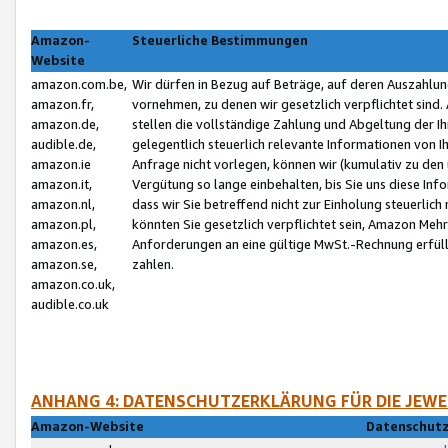
Amazon-
Steuerliche Bestimmungen
Website
amazon.com.be,
Wir dürfen in Bezug auf Beträge, auf deren Auszahlun
amazon.fr,
vornehmen, zu denen wir gesetzlich verpflichtet sind
amazon.de,
stellen die vollständige Zahlung und Abgeltung der 
audible.de,
gelegentlich steuerlich relevante Informationen von I
amazon.ie
Anfrage nicht vorlegen, können wir (kumulativ zu de
amazon.it,
Vergütung so lange einbehalten, bis Sie uns diese Inf
amazon.nl,
dass wir Sie betreffend nicht zur Einholung steuerlich 
amazon.pl,
könnten Sie gesetzlich verpflichtet sein, Amazon Meh
amazon.es,
Anforderungen an eine gültige MwSt.-Rechnung erfüllt
amazon.se,
zahlen.
amazon.co.uk,
audible.co.uk
ANHANG 4: DATENSCHUTZERKLÄRUNG FÜR DIE JEWE
Amazon-Website
Datenschutz