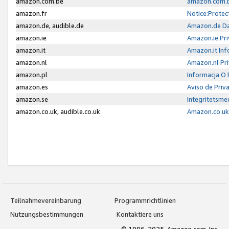
amazon.com.be
amazon.com.b
amazon.fr
Notice:Protec
amazon.de, audible.de
Amazon.de Da
amazon.ie
Amazon.ie Pri
amazon.it
Amazon.it Inf
amazon.nl
Amazon.nl Pri
amazon.pl
Informacja O
amazon.es
Aviso de Priv
amazon.se
Integritetsm
amazon.co.uk, audible.co.uk
Amazon.co.uk 
Teilnahmevereinbarung
Programmrichtlinien
Nutzungsbestimmungen
Kontaktiere uns