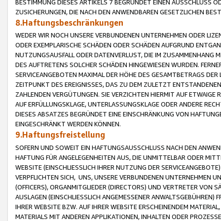
BESTIMMUNG DIESES ARTIKELS 7 BEGRÜNDET EINEN AUSSCHLUSS 
ZUSICHERUNGEN, DIE NACH DEN ANWENDBAREN GESETZLICHEN BE
8.Haftungsbeschränkungen
WEDER WIR NOCH UNSERE VERBUNDENEN UNTERNEHMEN ODER LIZEN
ODER EXEMPLARISCHE SCHÄDEN ODER SCHÄDEN AUFGRUND ENTGANG
NUTZUNGSAUSFALL ODER DATENVERLUST, DIE IM ZUSAMMENHANG MI
DES AUFTRETENS SOLCHER SCHÄDEN HINGEWIESEN WURDEN. FERN
SERVICEANGEBOTEN MAXIMAL DER HÖHE DES GESAMTBETRAGS DER 
ZEITPUNKT DES EREIGNISSES, DAS ZU DEM ZULETZT ENTSTANDENE
ZAHLENDEN VERGÜTUNGEN. SIE VERZICHTEN HIERMIT AUF ETWAIGE 
AUF ERFÜLLUNGSKLAGE, UNTERLASSUNGSKLAGE ODER ANDERE RECHT
DIESES ABSATZES BEGRÜNDET EINE EINSCHRÄNKUNG VON HAFTUNG
EINGESCHRÄNKT WERDEN KÖNNEN.
9.Haftungsfreistellung
SOFERN UND SOWEIT EIN HAFTUNGSAUSSCHLUSS NACH DEN ANWENDB
HAFTUNG FÜR ANGELEGENHEITEN AUS, DIE UNMITTELBAR ODER MITT
WEBSITE (EINSCHLIESSLICH IHRER NUTZUNG DER SERVICEANGEBOTE)
VERPFLICHTEN SICH, UNS, UNSERE VERBUNDENEN UNTERNEHMEN UN
(OFFICERS), ORGANMITGLIEDER (DIRECTORS) UND VERTRETER VON 
AUSLAGEN (EINSCHLIESSLICH ANGEMESSENER ANWALTSGEBÜHREN) FR
IHRER WEBSITE BZW. AUF IHRER WEBSITE ERSCHEINENDEM MATERIAL
MATERIALS MIT ANDEREN APPLIKATIONEN, INHALTEN ODER PROZESSE