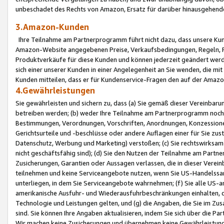
unbeschadet des Rechts von Amazon, Ersatz für darüber hinausgehen
3.Amazon-Kunden
Ihre Teilnahme am Partnerprogramm führt nicht dazu, dass unsere Kun
Amazon-Website angegebenen Preise, Verkaufsbedingungen, Regeln, Ri
Produktverkäufe für diese Kunden und können jederzeit geändert werde
sich einer unserer Kunden in einer Angelegenheit an Sie wenden, die 
Kunden mitteilen, dass er für Kundenservice-Fragen den auf der Ama
4.Gewährleistungen
Sie gewährleisten und sichern zu, dass (a) Sie gemäß dieser Vereinba
betreiben werden; (b) weder Ihre Teilnahme am Partnerprogramm noch d
Bestimmungen, Verordnungen, Vorschriften, Anordnungen, Konzessionen,
Gerichtsurteile und -beschlüsse oder andere Auflagen einer für Sie zu
Datenschutz, Werbung und Marketing) verstoßen; (c) Sie rechtswirksam 
nicht geschäftsfähig sind); (d) Sie den Nutzen der Teilnahme am Partne
Zusicherungen, Garantien oder Aussagen verlassen, die in dieser Verein
teilnehmen und keine Serviceangebote nutzen, wenn Sie US-Handelssa
unterliegen, in dem Sie Serviceangebote wahrnehmen; (f) Sie alle US
amerikanische Ausfuhr- und Wiederausfuhrbeschränkungen einhalten, 
Technologie und Leistungen gelten, und (g) die Angaben, die Sie im 
sind. Sie können Ihre Angaben aktualisieren, indem Sie sich über die 
Wir machen keine Zusicherungen und übernehmen keine Gewährleistun