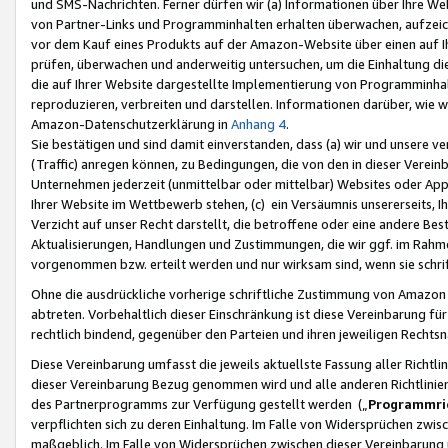
und SMS-Nachrichten. Ferner dürfen wir (a) Informationen über Ihre We
von Partner-Links und Programminhalten erhalten überwachen, aufzei
vor dem Kauf eines Produkts auf der Amazon-Website über einen auf Ih
prüfen, überwachen und anderweitig untersuchen, um die Einhaltung dies
die auf Ihrer Website dargestellte Implementierung von Programminhalt
reproduzieren, verbreiten und darstellen. Informationen darüber, wie w
Amazon-Datenschutzerklärung in
Anhang 4
.
Sie bestätigen und sind damit einverstanden, dass (a) wir und unsere 
(Traffic) anregen können, zu Bedingungen, die von den in dieser Vere
Unternehmen jederzeit (unmittelbar oder mittelbar) Websites oder Appl
Ihrer Website im Wettbewerb stehen, (c) ein Versäumnis unsererseits, I
Verzicht auf unser Recht darstellt, die betroffene oder eine andere B
Aktualisierungen, Handlungen und Zustimmungen, die wir ggf. im Rahme
vorgenommen bzw. erteilt werden und nur wirksam sind, wenn sie schri
Ohne die ausdrückliche vorherige schriftliche Zustimmung von Amazon
abtreten. Vorbehaltlich dieser Einschränkung ist diese Vereinbarung f
rechtlich bindend, gegenüber den Parteien und ihren jeweiligen Rech
Diese Vereinbarung umfasst die jeweils aktuellste Fassung aller Richtli
dieser Vereinbarung Bezug genommen wird und alle anderen Richtlinie
des Partnerprogramms zur Verfügung gestellt werden („
Programmric
verpflichten sich zu deren Einhaltung. Im Falle von Widersprüchen zwi
maßgeblich. Im Falle von Widersprüchen zwischen dieser Vereinbarun