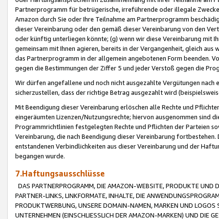
Partnerprogramm für betrügerische, irreführende oder illegale Zwecke
Amazon durch Sie oder Ihre Teilnahme am Partnerprogramm beschädig
dieser Vereinbarung oder den gemäß dieser Vereinbarung von den Vertr
oder künftig unterliegen könnte; (g) wenn wir diese Vereinbarung mit I
gemeinsam mit Ihnen agieren, bereits in der Vergangenheit, gleich aus
das Partnerprogramm in der allgemein angebotenen Form beenden. Vors
gegen die Bestimmungen der Ziffer 5 und jeder Verstoß gegen die Prog
Wir dürfen angefallene und noch nicht ausgezahlte Vergütungen nach 
sicherzustellen, dass der richtige Betrag ausgezahlt wird (beispielsw
Mit Beendigung dieser Vereinbarung erlöschen alle Rechte und Pflichte
eingeräumten Lizenzen/Nutzungsrechte; hiervon ausgenommen sind die in 
Programmrichtlinien festgelegten Rechte und Pflichten der Parteien sow
Vereinbarung, die nach Beendigung dieser Vereinbarung fortbestehen. D
entstandenen Verbindlichkeiten aus dieser Vereinbarung und der Haft
begangen wurde.
7.Haftungsausschlüsse
DAS PARTNERPROGRAMM, DIE AMAZON-WEBSITE, PRODUKTE UND DI
PARTNER-LINKS, LINKFORMATE, INHALTE, DIE ANWENDUNGSPROGR
PRODUKTWERBUNG, UNSERE DOMAIN-NAMEN, MARKEN UND LOGOS S
UNTERNEHMEN (EINSCHLIESSLICH DER AMAZON-MARKEN) UND DIE GE