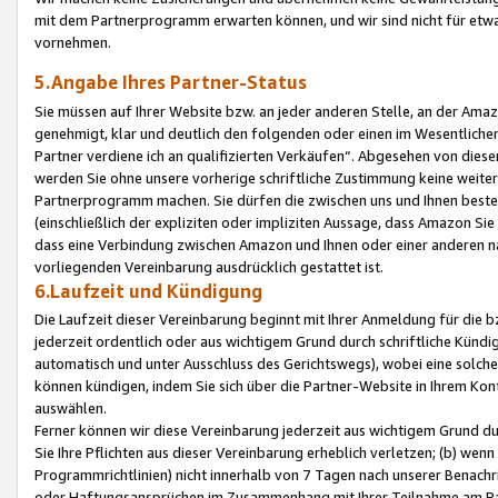
mit dem Partnerprogramm erwarten können, und wir sind nicht für etwa
vornehmen.
5.Angabe Ihres Partner-Status
Sie müssen auf Ihrer Website bzw. an jeder anderen Stelle, an der Am
genehmigt, klar und deutlich den folgenden oder einen im Wesentlichen
Partner verdiene ich an qualifizierten Verkäufen“. Abgesehen von die
werden Sie ohne unsere vorherige schriftliche Zustimmung keine weite
Partnerprogramm machen. Sie dürfen die zwischen uns und Ihnen best
(einschließlich der expliziten oder impliziten Aussage, dass Amazon Si
dass eine Verbindung zwischen Amazon und Ihnen oder einer anderen natü
vorliegenden Vereinbarung ausdrücklich gestattet ist.
6.Laufzeit und Kündigung
Die Laufzeit dieser Vereinbarung beginnt mit Ihrer Anmeldung für die 
jederzeit ordentlich oder aus wichtigem Grund durch schriftliche Kündi
automatisch und unter Ausschluss des Gerichtswegs), wobei eine solch
können kündigen, indem Sie sich über die Partner-Website in Ihrem Ko
auswählen.
Ferner können wir diese Vereinbarung jederzeit aus wichtigem Grund dur
Sie Ihre Pflichten aus dieser Vereinbarung erheblich verletzen; (b) wen
Programmrichtlinien) nicht innerhalb von 7 Tagen nach unserer Benachr
oder Haftungsansprüchen im Zusammenhang mit Ihrer Teilnahme am Pa