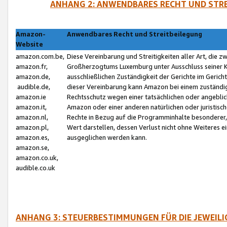
ANHANG 2: ANWENDBARES RECHT UND STRE
Amazon-
Anwendbares Recht und Streitbeilegung
Website
amazon.com.be,
Diese Vereinbarung und Streitigkeiten aller Art, die 
amazon.fr,
Großherzogtums Luxemburg unter Ausschluss seiner Kol
amazon.de,
ausschließlichen Zuständigkeit der Gerichte im Geri
audible.de,
dieser Vereinbarung kann Amazon bei einem zuständig
amazon.ie
Rechtsschutz wegen einer tatsächlichen oder angebli
amazon.it,
Amazon oder einer anderen natürlichen oder juristisc
amazon.nl,
Rechte in Bezug auf die Programminhalte besonderer,
amazon.pl,
Wert darstellen, dessen Verlust nicht ohne Weiteres e
amazon.es,
ausgeglichen werden kann.
amazon.se,
amazon.co.uk,
audible.co.uk
ANHANG 3: STEUERBESTIMMUNGEN FÜR DIE JEWEIL