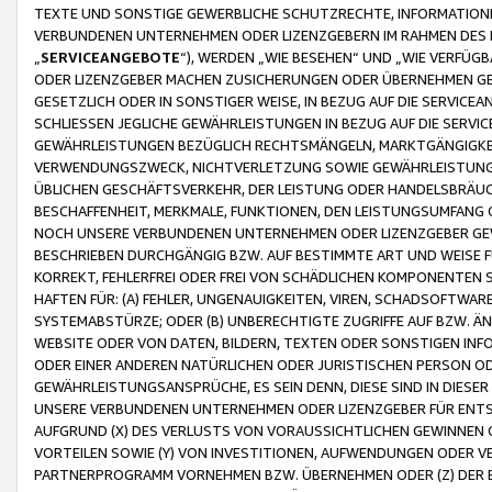
TEXTE UND SONSTIGE GEWERBLICHE SCHUTZRECHTE, INFORMATIONE
VERBUNDENEN UNTERNEHMEN ODER LIZENZGEBERN IM RAHMEN DES
„
SERVICEANGEBOTE
“), WERDEN „WIE BESEHEN“ UND „WIE VERFÜ
ODER LIZENZGEBER MACHEN ZUSICHERUNGEN ODER ÜBERNEHMEN GEW
GESETZLICH ODER IN SONSTIGER WEISE, IN BEZUG AUF DIE SERVI
SCHLIESSEN JEGLICHE GEWÄHRLEISTUNGEN IN BEZUG AUF DIE SERVI
GEWÄHRLEISTUNGEN BEZÜGLICH RECHTSMÄNGELN, MARKTGÄNGIGKEIT
VERWENDUNGSZWECK, NICHTVERLETZUNG SOWIE GEWÄHRLEISTUNGEN 
ÜBLICHEN GESCHÄFTSVERKEHR, DER LEISTUNG ODER HANDELSBRÄUCH
BESCHAFFENHEIT, MERKMALE, FUNKTIONEN, DEN LEISTUNGSUMFANG 
NOCH UNSERE VERBUNDENEN UNTERNEHMEN ODER LIZENZGEBER GEWÄ
BESCHRIEBEN DURCHGÄNGIG BZW. AUF BESTIMMTE ART UND WEISE
KORREKT, FEHLERFREI ODER FREI VON SCHÄDLICHEN KOMPONENTEN
HAFTEN FÜR: (A) FEHLER, UNGENAUIGKEITEN, VIREN, SCHADSOFTW
SYSTEMABSTÜRZE; ODER (B) UNBERECHTIGTE ZUGRIFFE AUF BZW. 
WEBSITE ODER VON DATEN, BILDERN, TEXTEN ODER SONSTIGEN INF
ODER EINER ANDEREN NATÜRLICHEN ODER JURISTISCHEN PERSON OD
GEWÄHRLEISTUNGSANSPRÜCHE, ES SEIN DENN, DIESE SIND IN DIES
UNSERE VERBUNDENEN UNTERNEHMEN ODER LIZENZGEBER FÜR EN
AUFGRUND (X) DES VERLUSTS VON VORAUSSICHTLICHEN GEWINNEN
VORTEILEN SOWIE (Y) VON INVESTITIONEN, AUFWENDUNGEN ODER VE
PARTNERPROGRAMM VORNEHMEN BZW. ÜBERNEHMEN ODER (Z) DER 