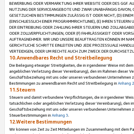
BEWERBUNG ODER VERMARKTUNG IHRER WEBSITE ODER DES GGF. AUF 
NUTZUNG DER SERVICEANGEBOTE UND ZWAR UNABHÄNGIG DAVON, O
GESETZLICHEN BESTIMMUNGEN ZULÄSSIG IST ODER NICHT, (D) EINE
(EINSCHLIESSLICH EINER PROGRAMMRICHTLINIE), (E) IHREN STEUER
DER EINTREIBUNG ODER ZAHLUNG IHRER STEUERN UND ZOLLABGAB
ODER ZOLLVERPFLICHTUNGEN, ODER (F) FAHRLÄSSIGKEIT ODER VORS
AUFTRAGNEHMER. WIR UND UNSERE BEAUFTRAGTEN KÖNNEN IM NAME
GERICHTLICHE SCHRITTE EINLEITEN UND JEDE PROZESSUALE HAND
VERTEIDIGEN, ODER UM RECHTE AUCH ZUM ZWECK DER DURCHSETZU
10.Anwendbares Recht und Streitbeilegung
Die Beilegung etwaiger Streitigkeiten, die in irgendeiner Weise mit de
angeblichen Verletzung dieser Vereinbarung), den im Rahmen dieser Ve
Geschäftsbeziehung mit uns oder unseren verbundenen Unternehmen zu
Bestimmungen zu anwendbarem Recht und Streitbeilegung in
Anhang 
11.Steuern
Steuern und damit verbundene Verpflichtungen, die in irgendeiner Wei
tatsächlichen oder angeblichen Verletzung dieser Vereinbarung), den 
Geschäftsbeziehung mit uns oder unseren verbundenen Unternehmen z
Steuerbestimmungen in
Anhang 3
.
12.Weitere Bestimmungen
Wir können von Zeit zu Zeit Mitteilungen im Zusammenhang mit dem Par