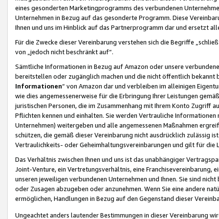
eines gesonderten Marketingprogramms des verbundenen Unternehmens
Unternehmen in Bezug auf das gesonderte Programm. Diese Vereinbarung
Ihnen und uns im Hinblick auf das Partnerprogramm dar und ersetzt al
Für die Zwecke dieser Vereinbarung verstehen sich die Begriffe „schließ
von „jedoch nicht beschränkt auf“.
Sämtliche Informationen in Bezug auf Amazon oder unsere verbunde
bereitstellen oder zugänglich machen und die nicht öffentlich bekannt bz
Informationen
“ von Amazon dar und verbleiben im alleinigen Eigent
wie dies angemessenerweise für die Erbringung Ihrer Leistungen gemäß d
juristischen Personen, die im Zusammenhang mit Ihrem Konto Zugriff au
Pflichten kennen und einhalten. Sie werden Vertrauliche Informationen 
Unternehmen) weitergeben und alle angemessenen Maßnahmen ergreifen
schützen, die gemäß dieser Vereinbarung nicht ausdrücklich zulässig is
Vertraulichkeits- oder Geheimhaltungsvereinbarungen und gilt für die
Das Verhältnis zwischen Ihnen und uns ist das unabhängiger Vertragspa
Joint-Venture, ein Vertretungsverhältnis, eine Franchisevereinbarung, 
unseren jeweiligen verbundenen Unternehmen und Ihnen. Sie sind ni
oder Zusagen abzugeben oder anzunehmen. Wenn Sie eine andere natürli
ermöglichen, Handlungen in Bezug auf den Gegenstand dieser Vereinbar
Ungeachtet anders lautender Bestimmungen in dieser Vereinbarung wird