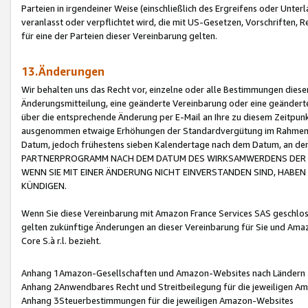
Parteien in irgendeiner Weise (einschließlich des Ergreifens oder Unt
veranlasst oder verpflichtet wird, die mit US-Gesetzen, Vorschriften,
für eine der Parteien dieser Vereinbarung gelten.
13.Änderungen
Wir behalten uns das Recht vor, einzelne oder alle Bestimmungen diese
Änderungsmitteilung, eine geänderte Vereinbarung oder eine geänderte 
über die entsprechende Änderung per E-Mail an Ihre zu diesem Zeitpun
ausgenommen etwaige Erhöhungen der Standardvergütung im Rahmen
Datum, jedoch frühestens sieben Kalendertage nach dem Datum, an de
PARTNERPROGRAMM NACH DEM DATUM DES WIRKSAMWERDENS DER Ä
WENN SIE MIT EINER ÄNDERUNG NICHT EINVERSTANDEN SIND, HABEN S
KÜNDIGEN.
Wenn Sie diese Vereinbarung mit Amazon France Services SAS geschlo
gelten zukünftige Änderungen an dieser Vereinbarung für Sie und Ama
Core S.à r.l. bezieht.
Anhang 1Amazon-Gesellschaften und Amazon-Websites nach Ländern
Anhang 2Anwendbares Recht und Streitbeilegung für die jeweiligen 
Anhang 3Steuerbestimmungen für die jeweiligen Amazon-Websites