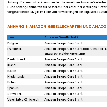
Anhang 4Datenschutzerklärungen für die jeweiligen Amazon-Websites
Diese Anhänge enthalten zur besseren Übersicht Übersetzungen. Sofe
vorgeschrieben ist, gilt im Falle von Abweichungen die englische Fass
ANHANG 1: AMAZON-GESELLSCHAFTEN UND AMAZO
Land
Amazon-Gesellschaft
Belgien
Amazon Europe Core S.à r.l.
Frankreich
Amazon Europe Core S.à r.l.(oder Amazon Fr
entsprechend der Mitteilung)
Deutschland
Amazon Europe Core S.à r.l.
Irland
Amazon Europe Core S.à r.l.
Italien
Amazon Europe Core S.à r.l.
Niederlande
Amazon Europe Core S.à r.l.
Polen
Amazon Europe Core S.à r.l.
Spanien
Amazon Europe Core S.à r.l.
Schweden
Amazon Europe Core S.à r.l.
Vereinigtes Königreich
Amazon Europe Core S.à r.l.