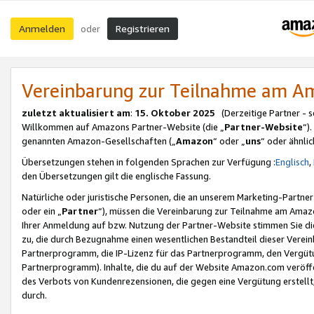
Anmelden
Registrieren
oder
Vereinbarung zur Teilnahme am 
zuletzt aktualisiert am
:
15. Oktober 2025
(Derzeitige Partner - 
Willkommen auf Amazons Partner-Website (die „
Partner-Website
“)
genannten Amazon-Gesellschaften („
Amazon
“ oder „
uns
“ oder ähnli
Übersetzungen stehen in folgenden Sprachen zur Verfügung :
Englisch
,
den Übersetzungen gilt die englische Fassung.
Natürliche oder juristische Personen, die an unserem Marketing-Partn
oder ein „
Partner
“), müssen die Vereinbarung zur Teilnahme am Ama
Ihrer Anmeldung auf bzw. Nutzung der Partner-Website stimmen Sie die
zu, die durch Bezugnahme einen wesentlichen Bestandteil dieser Verei
Partnerprogramm, die IP-Lizenz für das Partnerprogramm, den Vergütu
Partnerprogramm). Inhalte, die du auf der Website Amazon.com veröffe
des Verbots von Kundenrezensionen, die gegen eine Vergütung erstellt, 
durch.