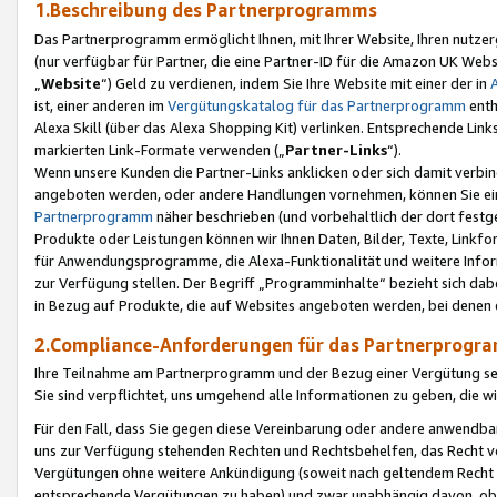
1.Beschreibung des Partnerprogramms
Das Partnerprogramm ermöglicht Ihnen, mit Ihrer Website, Ihren nutzer
(nur verfügbar für Partner, die eine Partner-ID für die Amazon UK We
„
Website
“) Geld zu verdienen, indem Sie Ihre Website mit einer der in
ist, einer anderen im
Vergütungskatalog für das Partnerprogramm
enth
Alexa Skill (über das Alexa Shopping Kit) verlinken. Entsprechende Lin
markierten Link-Formate verwenden („
Partner-Links
“).
Wenn unsere Kunden die Partner-Links anklicken oder sich damit verbi
angeboten werden, oder andere Handlungen vornehmen, können Sie eine
Partnerprogramm
näher beschrieben (und vorbehaltlich der dort festg
Produkte oder Leistungen können wir Ihnen Daten, Bilder, Texte, Linkfo
für Anwendungsprogramme, die Alexa-Funktionalität und weitere Inf
zur Verfügung stellen. Der Begriff „Programminhalte“ bezieht sich dabe
in Bezug auf Produkte, die auf Websites angeboten werden, bei denen 
2.Compliance-Anforderungen für das Partnerprog
Ihre Teilnahme am Partnerprogramm und der Bezug einer Vergütung setz
Sie sind verpflichtet, uns umgehend alle Informationen zu geben, die w
Für den Fall, dass Sie gegen diese Vereinbarung oder andere anwendba
uns zur Verfügung stehenden Rechten und Rechtsbehelfen, das Recht vo
Vergütungen ohne weitere Ankündigung (soweit nach geltendem Recht z
entsprechende Vergütungen zu haben) und zwar unabhängig davon, ob 