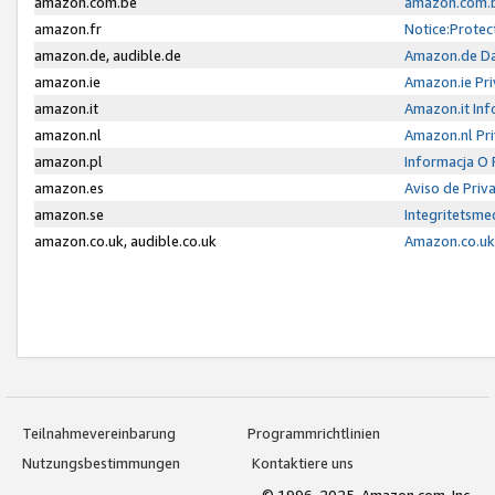
amazon.com.be
amazon.com.b
amazon.fr
Notice:Protec
amazon.de, audible.de
Amazon.de Da
amazon.ie
Amazon.ie Pri
amazon.it
Amazon.it Inf
amazon.nl
Amazon.nl Pri
amazon.pl
Informacja O
amazon.es
Aviso de Priv
amazon.se
Integritetsm
amazon.co.uk, audible.co.uk
Amazon.co.uk 
Teilnahmevereinbarung
Programmrichtlinien
Nutzungsbestimmungen
Kontaktiere uns