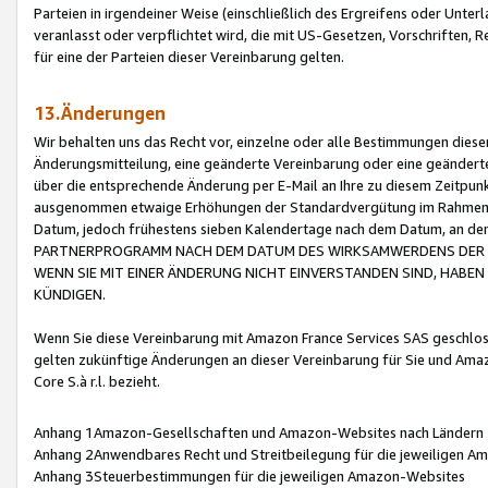
Parteien in irgendeiner Weise (einschließlich des Ergreifens oder Unt
veranlasst oder verpflichtet wird, die mit US-Gesetzen, Vorschriften,
für eine der Parteien dieser Vereinbarung gelten.
13.Änderungen
Wir behalten uns das Recht vor, einzelne oder alle Bestimmungen diese
Änderungsmitteilung, eine geänderte Vereinbarung oder eine geänderte 
über die entsprechende Änderung per E-Mail an Ihre zu diesem Zeitpun
ausgenommen etwaige Erhöhungen der Standardvergütung im Rahmen
Datum, jedoch frühestens sieben Kalendertage nach dem Datum, an de
PARTNERPROGRAMM NACH DEM DATUM DES WIRKSAMWERDENS DER Ä
WENN SIE MIT EINER ÄNDERUNG NICHT EINVERSTANDEN SIND, HABEN S
KÜNDIGEN.
Wenn Sie diese Vereinbarung mit Amazon France Services SAS geschlo
gelten zukünftige Änderungen an dieser Vereinbarung für Sie und Ama
Core S.à r.l. bezieht.
Anhang 1Amazon-Gesellschaften und Amazon-Websites nach Ländern
Anhang 2Anwendbares Recht und Streitbeilegung für die jeweiligen 
Anhang 3Steuerbestimmungen für die jeweiligen Amazon-Websites