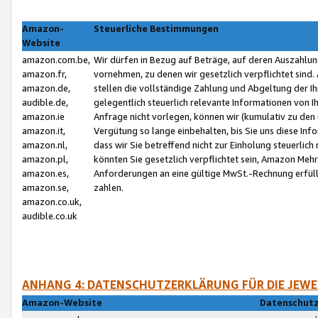
Amazon-
Steuerliche Bestimmungen
Website
amazon.com.be,
Wir dürfen in Bezug auf Beträge, auf deren Auszahlun
amazon.fr,
vornehmen, zu denen wir gesetzlich verpflichtet sind
amazon.de,
stellen die vollständige Zahlung und Abgeltung der 
audible.de,
gelegentlich steuerlich relevante Informationen von I
amazon.ie
Anfrage nicht vorlegen, können wir (kumulativ zu de
amazon.it,
Vergütung so lange einbehalten, bis Sie uns diese Inf
amazon.nl,
dass wir Sie betreffend nicht zur Einholung steuerlich 
amazon.pl,
könnten Sie gesetzlich verpflichtet sein, Amazon Meh
amazon.es,
Anforderungen an eine gültige MwSt.-Rechnung erfüllt
amazon.se,
zahlen.
amazon.co.uk,
audible.co.uk
ANHANG 4: DATENSCHUTZERKLÄRUNG FÜR DIE JEWE
Amazon-Website
Datenschutz