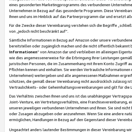
eines gesonderten Marketingprogramms des verbundenen Unternehmens
Unternehmen in Bezug auf das gesonderte Programm. Diese Vereinbarung
Ihnen und uns im Hinblick auf das Partnerprogramm dar und ersetzt al
Für die Zwecke dieser Vereinbarung verstehen sich die Begriffe „schließ
von „jedoch nicht beschränkt auf“.
Sämtliche Informationen in Bezug auf Amazon oder unsere verbunde
bereitstellen oder zugänglich machen und die nicht öffentlich bekannt bz
Informationen
“ von Amazon dar und verbleiben im alleinigen Eigent
wie dies angemessenerweise für die Erbringung Ihrer Leistungen gemäß d
juristischen Personen, die im Zusammenhang mit Ihrem Konto Zugriff au
Pflichten kennen und einhalten. Sie werden Vertrauliche Informationen 
Unternehmen) weitergeben und alle angemessenen Maßnahmen ergreifen
schützen, die gemäß dieser Vereinbarung nicht ausdrücklich zulässig is
Vertraulichkeits- oder Geheimhaltungsvereinbarungen und gilt für die
Das Verhältnis zwischen Ihnen und uns ist das unabhängiger Vertragspa
Joint-Venture, ein Vertretungsverhältnis, eine Franchisevereinbarung, 
unseren jeweiligen verbundenen Unternehmen und Ihnen. Sie sind ni
oder Zusagen abzugeben oder anzunehmen. Wenn Sie eine andere natürli
ermöglichen, Handlungen in Bezug auf den Gegenstand dieser Vereinbar
Ungeachtet anders lautender Bestimmungen in dieser Vereinbarung wird