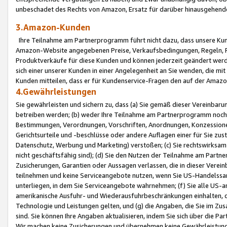
unbeschadet des Rechts von Amazon, Ersatz für darüber hinausgehen
3.Amazon-Kunden
Ihre Teilnahme am Partnerprogramm führt nicht dazu, dass unsere Kun
Amazon-Website angegebenen Preise, Verkaufsbedingungen, Regeln, Ri
Produktverkäufe für diese Kunden und können jederzeit geändert werde
sich einer unserer Kunden in einer Angelegenheit an Sie wenden, die 
Kunden mitteilen, dass er für Kundenservice-Fragen den auf der Ama
4.Gewährleistungen
Sie gewährleisten und sichern zu, dass (a) Sie gemäß dieser Vereinba
betreiben werden; (b) weder Ihre Teilnahme am Partnerprogramm noch d
Bestimmungen, Verordnungen, Vorschriften, Anordnungen, Konzessionen,
Gerichtsurteile und -beschlüsse oder andere Auflagen einer für Sie zu
Datenschutz, Werbung und Marketing) verstoßen; (c) Sie rechtswirksam 
nicht geschäftsfähig sind); (d) Sie den Nutzen der Teilnahme am Partne
Zusicherungen, Garantien oder Aussagen verlassen, die in dieser Verein
teilnehmen und keine Serviceangebote nutzen, wenn Sie US-Handelssa
unterliegen, in dem Sie Serviceangebote wahrnehmen; (f) Sie alle US
amerikanische Ausfuhr- und Wiederausfuhrbeschränkungen einhalten, 
Technologie und Leistungen gelten, und (g) die Angaben, die Sie im 
sind. Sie können Ihre Angaben aktualisieren, indem Sie sich über die 
Wir machen keine Zusicherungen und übernehmen keine Gewährleistun