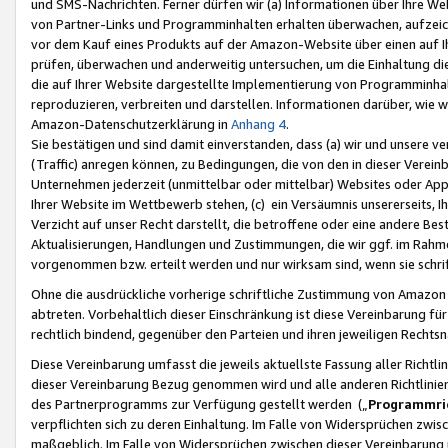
und SMS-Nachrichten. Ferner dürfen wir (a) Informationen über Ihre We
von Partner-Links und Programminhalten erhalten überwachen, aufzei
vor dem Kauf eines Produkts auf der Amazon-Website über einen auf Ih
prüfen, überwachen und anderweitig untersuchen, um die Einhaltung dies
die auf Ihrer Website dargestellte Implementierung von Programminhalt
reproduzieren, verbreiten und darstellen. Informationen darüber, wie w
Amazon-Datenschutzerklärung in
Anhang 4
.
Sie bestätigen und sind damit einverstanden, dass (a) wir und unsere 
(Traffic) anregen können, zu Bedingungen, die von den in dieser Vere
Unternehmen jederzeit (unmittelbar oder mittelbar) Websites oder Appl
Ihrer Website im Wettbewerb stehen, (c) ein Versäumnis unsererseits, I
Verzicht auf unser Recht darstellt, die betroffene oder eine andere B
Aktualisierungen, Handlungen und Zustimmungen, die wir ggf. im Rahme
vorgenommen bzw. erteilt werden und nur wirksam sind, wenn sie schri
Ohne die ausdrückliche vorherige schriftliche Zustimmung von Amazon
abtreten. Vorbehaltlich dieser Einschränkung ist diese Vereinbarung f
rechtlich bindend, gegenüber den Parteien und ihren jeweiligen Rech
Diese Vereinbarung umfasst die jeweils aktuellste Fassung aller Richtli
dieser Vereinbarung Bezug genommen wird und alle anderen Richtlinie
des Partnerprogramms zur Verfügung gestellt werden („
Programmric
verpflichten sich zu deren Einhaltung. Im Falle von Widersprüchen zwi
maßgeblich. Im Falle von Widersprüchen zwischen dieser Vereinbarun