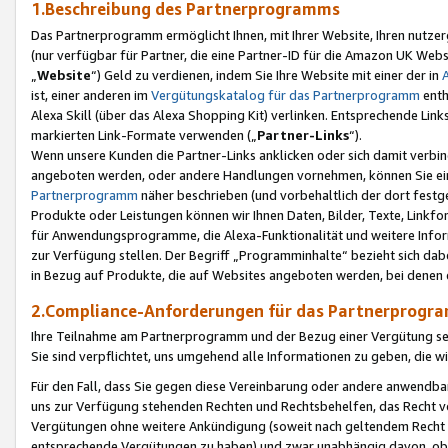
1.Beschreibung des Partnerprogramms
Das Partnerprogramm ermöglicht Ihnen, mit Ihrer Website, Ihren nutzer
(nur verfügbar für Partner, die eine Partner-ID für die Amazon UK We
„
Website
“) Geld zu verdienen, indem Sie Ihre Website mit einer der in
ist, einer anderen im
Vergütungskatalog für das Partnerprogramm
enth
Alexa Skill (über das Alexa Shopping Kit) verlinken. Entsprechende Lin
markierten Link-Formate verwenden („
Partner-Links
“).
Wenn unsere Kunden die Partner-Links anklicken oder sich damit verbi
angeboten werden, oder andere Handlungen vornehmen, können Sie eine
Partnerprogramm
näher beschrieben (und vorbehaltlich der dort festg
Produkte oder Leistungen können wir Ihnen Daten, Bilder, Texte, Linkfo
für Anwendungsprogramme, die Alexa-Funktionalität und weitere Inf
zur Verfügung stellen. Der Begriff „Programminhalte“ bezieht sich dabe
in Bezug auf Produkte, die auf Websites angeboten werden, bei denen 
2.Compliance-Anforderungen für das Partnerprog
Ihre Teilnahme am Partnerprogramm und der Bezug einer Vergütung setz
Sie sind verpflichtet, uns umgehend alle Informationen zu geben, die w
Für den Fall, dass Sie gegen diese Vereinbarung oder andere anwendba
uns zur Verfügung stehenden Rechten und Rechtsbehelfen, das Recht vo
Vergütungen ohne weitere Ankündigung (soweit nach geltendem Recht z
entsprechende Vergütungen zu haben) und zwar unabhängig davon, ob 