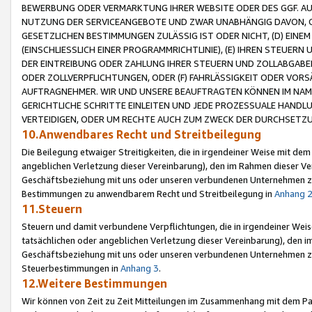
BEWERBUNG ODER VERMARKTUNG IHRER WEBSITE ODER DES GGF. AUF 
NUTZUNG DER SERVICEANGEBOTE UND ZWAR UNABHÄNGIG DAVON, O
GESETZLICHEN BESTIMMUNGEN ZULÄSSIG IST ODER NICHT, (D) EINE
(EINSCHLIESSLICH EINER PROGRAMMRICHTLINIE), (E) IHREN STEUER
DER EINTREIBUNG ODER ZAHLUNG IHRER STEUERN UND ZOLLABGAB
ODER ZOLLVERPFLICHTUNGEN, ODER (F) FAHRLÄSSIGKEIT ODER VORS
AUFTRAGNEHMER. WIR UND UNSERE BEAUFTRAGTEN KÖNNEN IM NAME
GERICHTLICHE SCHRITTE EINLEITEN UND JEDE PROZESSUALE HAND
VERTEIDIGEN, ODER UM RECHTE AUCH ZUM ZWECK DER DURCHSETZU
10.Anwendbares Recht und Streitbeilegung
Die Beilegung etwaiger Streitigkeiten, die in irgendeiner Weise mit de
angeblichen Verletzung dieser Vereinbarung), den im Rahmen dieser Ve
Geschäftsbeziehung mit uns oder unseren verbundenen Unternehmen zu
Bestimmungen zu anwendbarem Recht und Streitbeilegung in
Anhang 
11.Steuern
Steuern und damit verbundene Verpflichtungen, die in irgendeiner Wei
tatsächlichen oder angeblichen Verletzung dieser Vereinbarung), den 
Geschäftsbeziehung mit uns oder unseren verbundenen Unternehmen z
Steuerbestimmungen in
Anhang 3
.
12.Weitere Bestimmungen
Wir können von Zeit zu Zeit Mitteilungen im Zusammenhang mit dem Par