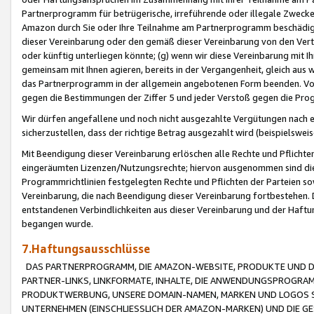
Partnerprogramm für betrügerische, irreführende oder illegale Zwecke
Amazon durch Sie oder Ihre Teilnahme am Partnerprogramm beschädig
dieser Vereinbarung oder den gemäß dieser Vereinbarung von den Vertr
oder künftig unterliegen könnte; (g) wenn wir diese Vereinbarung mit I
gemeinsam mit Ihnen agieren, bereits in der Vergangenheit, gleich aus
das Partnerprogramm in der allgemein angebotenen Form beenden. Vors
gegen die Bestimmungen der Ziffer 5 und jeder Verstoß gegen die Prog
Wir dürfen angefallene und noch nicht ausgezahlte Vergütungen nach 
sicherzustellen, dass der richtige Betrag ausgezahlt wird (beispielsw
Mit Beendigung dieser Vereinbarung erlöschen alle Rechte und Pflichte
eingeräumten Lizenzen/Nutzungsrechte; hiervon ausgenommen sind die in 
Programmrichtlinien festgelegten Rechte und Pflichten der Parteien sow
Vereinbarung, die nach Beendigung dieser Vereinbarung fortbestehen. D
entstandenen Verbindlichkeiten aus dieser Vereinbarung und der Haft
begangen wurde.
7.Haftungsausschlüsse
DAS PARTNERPROGRAMM, DIE AMAZON-WEBSITE, PRODUKTE UND DI
PARTNER-LINKS, LINKFORMATE, INHALTE, DIE ANWENDUNGSPROGR
PRODUKTWERBUNG, UNSERE DOMAIN-NAMEN, MARKEN UND LOGOS S
UNTERNEHMEN (EINSCHLIESSLICH DER AMAZON-MARKEN) UND DIE GE