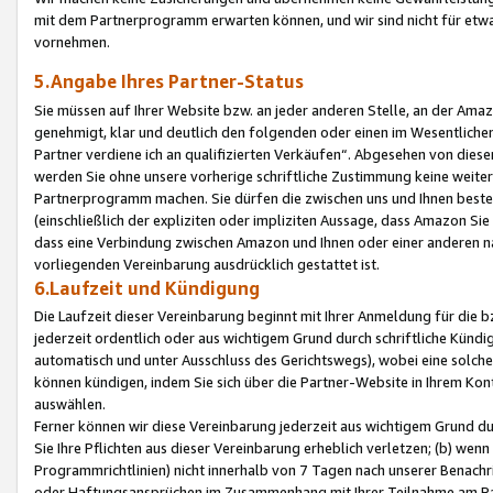
mit dem Partnerprogramm erwarten können, und wir sind nicht für etwa
vornehmen.
5.Angabe Ihres Partner-Status
Sie müssen auf Ihrer Website bzw. an jeder anderen Stelle, an der Am
genehmigt, klar und deutlich den folgenden oder einen im Wesentlichen
Partner verdiene ich an qualifizierten Verkäufen“. Abgesehen von die
werden Sie ohne unsere vorherige schriftliche Zustimmung keine weite
Partnerprogramm machen. Sie dürfen die zwischen uns und Ihnen best
(einschließlich der expliziten oder impliziten Aussage, dass Amazon Si
dass eine Verbindung zwischen Amazon und Ihnen oder einer anderen natü
vorliegenden Vereinbarung ausdrücklich gestattet ist.
6.Laufzeit und Kündigung
Die Laufzeit dieser Vereinbarung beginnt mit Ihrer Anmeldung für die 
jederzeit ordentlich oder aus wichtigem Grund durch schriftliche Kündi
automatisch und unter Ausschluss des Gerichtswegs), wobei eine solch
können kündigen, indem Sie sich über die Partner-Website in Ihrem Ko
auswählen.
Ferner können wir diese Vereinbarung jederzeit aus wichtigem Grund dur
Sie Ihre Pflichten aus dieser Vereinbarung erheblich verletzen; (b) wen
Programmrichtlinien) nicht innerhalb von 7 Tagen nach unserer Benachr
oder Haftungsansprüchen im Zusammenhang mit Ihrer Teilnahme am Pa