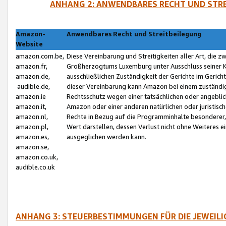
ANHANG 2: ANWENDBARES RECHT UND STRE
Amazon-
Anwendbares Recht und Streitbeilegung
Website
amazon.com.be,
Diese Vereinbarung und Streitigkeiten aller Art, die 
amazon.fr,
Großherzogtums Luxemburg unter Ausschluss seiner Kol
amazon.de,
ausschließlichen Zuständigkeit der Gerichte im Geri
audible.de,
dieser Vereinbarung kann Amazon bei einem zuständig
amazon.ie
Rechtsschutz wegen einer tatsächlichen oder angebli
amazon.it,
Amazon oder einer anderen natürlichen oder juristisc
amazon.nl,
Rechte in Bezug auf die Programminhalte besonderer,
amazon.pl,
Wert darstellen, dessen Verlust nicht ohne Weiteres e
amazon.es,
ausgeglichen werden kann.
amazon.se,
amazon.co.uk,
audible.co.uk
ANHANG 3: STEUERBESTIMMUNGEN FÜR DIE JEWEIL