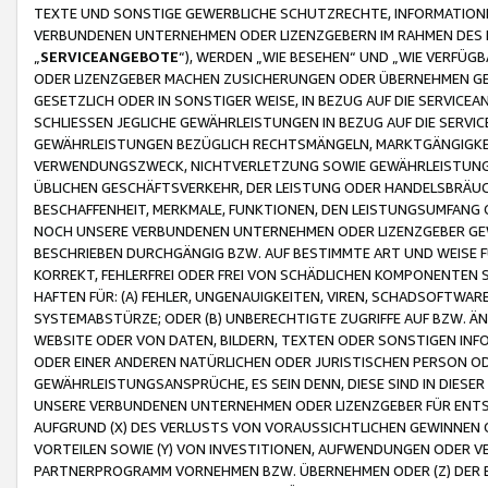
TEXTE UND SONSTIGE GEWERBLICHE SCHUTZRECHTE, INFORMATIONE
VERBUNDENEN UNTERNEHMEN ODER LIZENZGEBERN IM RAHMEN DES
„
SERVICEANGEBOTE
“), WERDEN „WIE BESEHEN“ UND „WIE VERFÜ
ODER LIZENZGEBER MACHEN ZUSICHERUNGEN ODER ÜBERNEHMEN GEW
GESETZLICH ODER IN SONSTIGER WEISE, IN BEZUG AUF DIE SERVI
SCHLIESSEN JEGLICHE GEWÄHRLEISTUNGEN IN BEZUG AUF DIE SERVI
GEWÄHRLEISTUNGEN BEZÜGLICH RECHTSMÄNGELN, MARKTGÄNGIGKEIT
VERWENDUNGSZWECK, NICHTVERLETZUNG SOWIE GEWÄHRLEISTUNGEN 
ÜBLICHEN GESCHÄFTSVERKEHR, DER LEISTUNG ODER HANDELSBRÄUCH
BESCHAFFENHEIT, MERKMALE, FUNKTIONEN, DEN LEISTUNGSUMFANG 
NOCH UNSERE VERBUNDENEN UNTERNEHMEN ODER LIZENZGEBER GEWÄ
BESCHRIEBEN DURCHGÄNGIG BZW. AUF BESTIMMTE ART UND WEISE
KORREKT, FEHLERFREI ODER FREI VON SCHÄDLICHEN KOMPONENTEN
HAFTEN FÜR: (A) FEHLER, UNGENAUIGKEITEN, VIREN, SCHADSOFTW
SYSTEMABSTÜRZE; ODER (B) UNBERECHTIGTE ZUGRIFFE AUF BZW. 
WEBSITE ODER VON DATEN, BILDERN, TEXTEN ODER SONSTIGEN INF
ODER EINER ANDEREN NATÜRLICHEN ODER JURISTISCHEN PERSON OD
GEWÄHRLEISTUNGSANSPRÜCHE, ES SEIN DENN, DIESE SIND IN DIES
UNSERE VERBUNDENEN UNTERNEHMEN ODER LIZENZGEBER FÜR EN
AUFGRUND (X) DES VERLUSTS VON VORAUSSICHTLICHEN GEWINNEN
VORTEILEN SOWIE (Y) VON INVESTITIONEN, AUFWENDUNGEN ODER VE
PARTNERPROGRAMM VORNEHMEN BZW. ÜBERNEHMEN ODER (Z) DER 