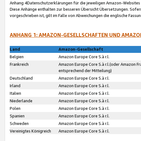
Anhang 4Datenschutzerklärungen für die jeweiligen Amazon-Websites
Diese Anhänge enthalten zur besseren Übersicht Übersetzungen. Sofe
vorgeschrieben ist, gilt im Falle von Abweichungen die englische Fass
ANHANG 1: AMAZON-GESELLSCHAFTEN UND AMAZO
Land
Amazon-Gesellschaft
Belgien
Amazon Europe Core S.à r.l.
Frankreich
Amazon Europe Core S.à r.l.(oder Amazon Fr
entsprechend der Mitteilung)
Deutschland
Amazon Europe Core S.à r.l.
Irland
Amazon Europe Core S.à r.l.
Italien
Amazon Europe Core S.à r.l.
Niederlande
Amazon Europe Core S.à r.l.
Polen
Amazon Europe Core S.à r.l.
Spanien
Amazon Europe Core S.à r.l.
Schweden
Amazon Europe Core S.à r.l.
Vereinigtes Königreich
Amazon Europe Core S.à r.l.