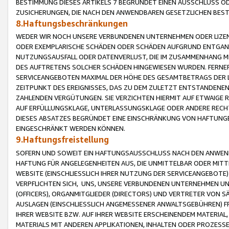
BESTIMMUNG DIESES ARTIKELS 7 BEGRÜNDET EINEN AUSSCHLUSS 
ZUSICHERUNGEN, DIE NACH DEN ANWENDBAREN GESETZLICHEN BE
8.Haftungsbeschränkungen
WEDER WIR NOCH UNSERE VERBUNDENEN UNTERNEHMEN ODER LIZEN
ODER EXEMPLARISCHE SCHÄDEN ODER SCHÄDEN AUFGRUND ENTGANG
NUTZUNGSAUSFALL ODER DATENVERLUST, DIE IM ZUSAMMENHANG MI
DES AUFTRETENS SOLCHER SCHÄDEN HINGEWIESEN WURDEN. FERN
SERVICEANGEBOTEN MAXIMAL DER HÖHE DES GESAMTBETRAGS DER 
ZEITPUNKT DES EREIGNISSES, DAS ZU DEM ZULETZT ENTSTANDENE
ZAHLENDEN VERGÜTUNGEN. SIE VERZICHTEN HIERMIT AUF ETWAIGE 
AUF ERFÜLLUNGSKLAGE, UNTERLASSUNGSKLAGE ODER ANDERE RECHT
DIESES ABSATZES BEGRÜNDET EINE EINSCHRÄNKUNG VON HAFTUNG
EINGESCHRÄNKT WERDEN KÖNNEN.
9.Haftungsfreistellung
SOFERN UND SOWEIT EIN HAFTUNGSAUSSCHLUSS NACH DEN ANWENDB
HAFTUNG FÜR ANGELEGENHEITEN AUS, DIE UNMITTELBAR ODER MITT
WEBSITE (EINSCHLIESSLICH IHRER NUTZUNG DER SERVICEANGEBOTE)
VERPFLICHTEN SICH, UNS, UNSERE VERBUNDENEN UNTERNEHMEN UN
(OFFICERS), ORGANMITGLIEDER (DIRECTORS) UND VERTRETER VON 
AUSLAGEN (EINSCHLIESSLICH ANGEMESSENER ANWALTSGEBÜHREN) FR
IHRER WEBSITE BZW. AUF IHRER WEBSITE ERSCHEINENDEM MATERIAL
MATERIALS MIT ANDEREN APPLIKATIONEN, INHALTEN ODER PROZESSE