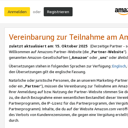
Anmelden
Registrieren
oder
Vereinbarung zur Teilnahme am 
zuletzt aktualisiert am
:
15. Oktober 2025
(Derzeitige Partner - 
Willkommen auf Amazons Partner-Website (die „
Partner-Website
“)
genannten Amazon-Gesellschaften („
Amazon
“ oder „
uns
“ oder ähnli
Übersetzungen stehen in folgenden Sprachen zur Verfügung :
Englisch
,
den Übersetzungen gilt die englische Fassung.
Natürliche oder juristische Personen, die an unserem Marketing-Partn
oder ein „
Partner
“), müssen die Vereinbarung zur Teilnahme am Ama
Ihrer Anmeldung auf bzw. Nutzung der Partner-Website stimmen Sie die
zu, die durch Bezugnahme einen wesentlichen Bestandteil dieser Verei
Partnerprogramm, die IP-Lizenz für das Partnerprogramm, den Vergütu
Partnerprogramm). Inhalte, die du auf der Website Amazon.com veröffe
des Verbots von Kundenrezensionen, die gegen eine Vergütung erstellt, 
durch.