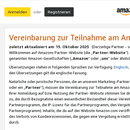
Anmelden
Registrieren
oder
Vereinbarung zur Teilnahme am 
zuletzt aktualisiert am
:
15. Oktober 2025
(Derzeitige Partner - 
Willkommen auf Amazons Partner-Website (die „
Partner-Website
“)
genannten Amazon-Gesellschaften („
Amazon
“ oder „
uns
“ oder ähnli
Übersetzungen stehen in folgenden Sprachen zur Verfügung :
Englisch
,
den Übersetzungen gilt die englische Fassung.
Natürliche oder juristische Personen, die an unserem Marketing-Partn
oder ein „
Partner
“), müssen die Vereinbarung zur Teilnahme am Ama
Ihrer Anmeldung auf bzw. Nutzung der Partner-Website stimmen Sie die
zu, die durch Bezugnahme einen wesentlichen Bestandteil dieser Verei
Partnerprogramm, die IP-Lizenz für das Partnerprogramm, den Vergütu
Partnerprogramm). Inhalte, die du auf der Website Amazon.com veröffe
des Verbots von Kundenrezensionen, die gegen eine Vergütung erstellt, 
durch.