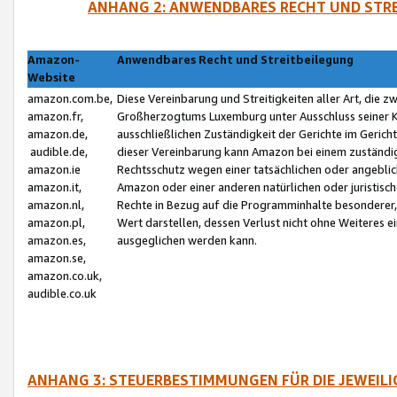
ANHANG 2: ANWENDBARES RECHT UND STRE
Amazon-
Anwendbares Recht und Streitbeilegung
Website
amazon.com.be,
Diese Vereinbarung und Streitigkeiten aller Art, die 
amazon.fr,
Großherzogtums Luxemburg unter Ausschluss seiner Kol
amazon.de,
ausschließlichen Zuständigkeit der Gerichte im Geri
audible.de,
dieser Vereinbarung kann Amazon bei einem zuständig
amazon.ie
Rechtsschutz wegen einer tatsächlichen oder angebli
amazon.it,
Amazon oder einer anderen natürlichen oder juristisc
amazon.nl,
Rechte in Bezug auf die Programminhalte besonderer,
amazon.pl,
Wert darstellen, dessen Verlust nicht ohne Weiteres e
amazon.es,
ausgeglichen werden kann.
amazon.se,
amazon.co.uk,
audible.co.uk
ANHANG 3: STEUERBESTIMMUNGEN FÜR DIE JEWEIL