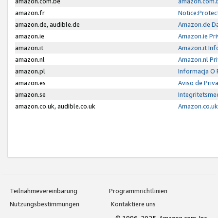
amazon.com.be
amazon.com.b
amazon.fr
Notice:Protec
amazon.de, audible.de
Amazon.de Da
amazon.ie
Amazon.ie Pri
amazon.it
Amazon.it Inf
amazon.nl
Amazon.nl Pri
amazon.pl
Informacja O
amazon.es
Aviso de Priv
amazon.se
Integritetsm
amazon.co.uk, audible.co.uk
Amazon.co.uk 
Teilnahmevereinbarung
Programmrichtlinien
Nutzungsbestimmungen
Kontaktiere uns