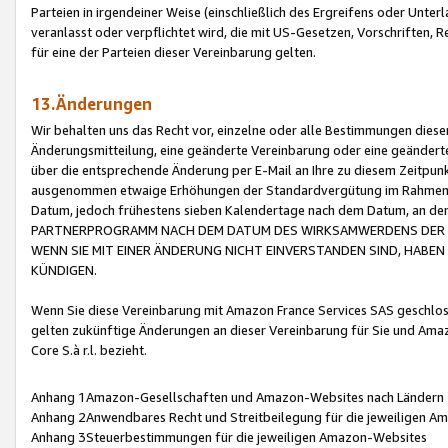
Parteien in irgendeiner Weise (einschließlich des Ergreifens oder Unt
veranlasst oder verpflichtet wird, die mit US-Gesetzen, Vorschriften,
für eine der Parteien dieser Vereinbarung gelten.
13.Änderungen
Wir behalten uns das Recht vor, einzelne oder alle Bestimmungen diese
Änderungsmitteilung, eine geänderte Vereinbarung oder eine geänderte 
über die entsprechende Änderung per E-Mail an Ihre zu diesem Zeitpun
ausgenommen etwaige Erhöhungen der Standardvergütung im Rahmen
Datum, jedoch frühestens sieben Kalendertage nach dem Datum, an de
PARTNERPROGRAMM NACH DEM DATUM DES WIRKSAMWERDENS DER Ä
WENN SIE MIT EINER ÄNDERUNG NICHT EINVERSTANDEN SIND, HABEN S
KÜNDIGEN.
Wenn Sie diese Vereinbarung mit Amazon France Services SAS geschlo
gelten zukünftige Änderungen an dieser Vereinbarung für Sie und Ama
Core S.à r.l. bezieht.
Anhang 1Amazon-Gesellschaften und Amazon-Websites nach Ländern
Anhang 2Anwendbares Recht und Streitbeilegung für die jeweiligen 
Anhang 3Steuerbestimmungen für die jeweiligen Amazon-Websites