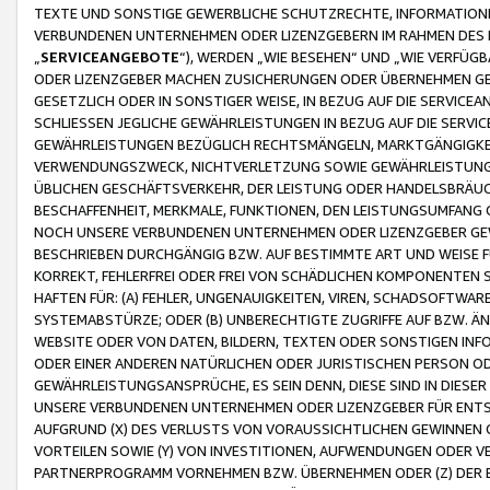
TEXTE UND SONSTIGE GEWERBLICHE SCHUTZRECHTE, INFORMATIONE
VERBUNDENEN UNTERNEHMEN ODER LIZENZGEBERN IM RAHMEN DES
„
SERVICEANGEBOTE
“), WERDEN „WIE BESEHEN“ UND „WIE VERFÜ
ODER LIZENZGEBER MACHEN ZUSICHERUNGEN ODER ÜBERNEHMEN GEW
GESETZLICH ODER IN SONSTIGER WEISE, IN BEZUG AUF DIE SERVI
SCHLIESSEN JEGLICHE GEWÄHRLEISTUNGEN IN BEZUG AUF DIE SERVI
GEWÄHRLEISTUNGEN BEZÜGLICH RECHTSMÄNGELN, MARKTGÄNGIGKEIT
VERWENDUNGSZWECK, NICHTVERLETZUNG SOWIE GEWÄHRLEISTUNGEN 
ÜBLICHEN GESCHÄFTSVERKEHR, DER LEISTUNG ODER HANDELSBRÄUCH
BESCHAFFENHEIT, MERKMALE, FUNKTIONEN, DEN LEISTUNGSUMFANG 
NOCH UNSERE VERBUNDENEN UNTERNEHMEN ODER LIZENZGEBER GEWÄ
BESCHRIEBEN DURCHGÄNGIG BZW. AUF BESTIMMTE ART UND WEISE
KORREKT, FEHLERFREI ODER FREI VON SCHÄDLICHEN KOMPONENTEN
HAFTEN FÜR: (A) FEHLER, UNGENAUIGKEITEN, VIREN, SCHADSOFTW
SYSTEMABSTÜRZE; ODER (B) UNBERECHTIGTE ZUGRIFFE AUF BZW. 
WEBSITE ODER VON DATEN, BILDERN, TEXTEN ODER SONSTIGEN INF
ODER EINER ANDEREN NATÜRLICHEN ODER JURISTISCHEN PERSON OD
GEWÄHRLEISTUNGSANSPRÜCHE, ES SEIN DENN, DIESE SIND IN DIES
UNSERE VERBUNDENEN UNTERNEHMEN ODER LIZENZGEBER FÜR EN
AUFGRUND (X) DES VERLUSTS VON VORAUSSICHTLICHEN GEWINNEN
VORTEILEN SOWIE (Y) VON INVESTITIONEN, AUFWENDUNGEN ODER VE
PARTNERPROGRAMM VORNEHMEN BZW. ÜBERNEHMEN ODER (Z) DER 