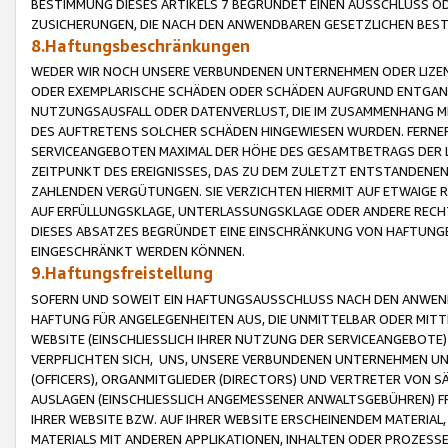
BESTIMMUNG DIESES ARTIKELS 7 BEGRÜNDET EINEN AUSSCHLUSS 
ZUSICHERUNGEN, DIE NACH DEN ANWENDBAREN GESETZLICHEN BE
8.Haftungsbeschränkungen
WEDER WIR NOCH UNSERE VERBUNDENEN UNTERNEHMEN ODER LIZEN
ODER EXEMPLARISCHE SCHÄDEN ODER SCHÄDEN AUFGRUND ENTGANG
NUTZUNGSAUSFALL ODER DATENVERLUST, DIE IM ZUSAMMENHANG MI
DES AUFTRETENS SOLCHER SCHÄDEN HINGEWIESEN WURDEN. FERN
SERVICEANGEBOTEN MAXIMAL DER HÖHE DES GESAMTBETRAGS DER 
ZEITPUNKT DES EREIGNISSES, DAS ZU DEM ZULETZT ENTSTANDENE
ZAHLENDEN VERGÜTUNGEN. SIE VERZICHTEN HIERMIT AUF ETWAIGE 
AUF ERFÜLLUNGSKLAGE, UNTERLASSUNGSKLAGE ODER ANDERE RECHT
DIESES ABSATZES BEGRÜNDET EINE EINSCHRÄNKUNG VON HAFTUNG
EINGESCHRÄNKT WERDEN KÖNNEN.
9.Haftungsfreistellung
SOFERN UND SOWEIT EIN HAFTUNGSAUSSCHLUSS NACH DEN ANWENDB
HAFTUNG FÜR ANGELEGENHEITEN AUS, DIE UNMITTELBAR ODER MITT
WEBSITE (EINSCHLIESSLICH IHRER NUTZUNG DER SERVICEANGEBOTE)
VERPFLICHTEN SICH, UNS, UNSERE VERBUNDENEN UNTERNEHMEN UN
(OFFICERS), ORGANMITGLIEDER (DIRECTORS) UND VERTRETER VON 
AUSLAGEN (EINSCHLIESSLICH ANGEMESSENER ANWALTSGEBÜHREN) FR
IHRER WEBSITE BZW. AUF IHRER WEBSITE ERSCHEINENDEM MATERIAL
MATERIALS MIT ANDEREN APPLIKATIONEN, INHALTEN ODER PROZESSE