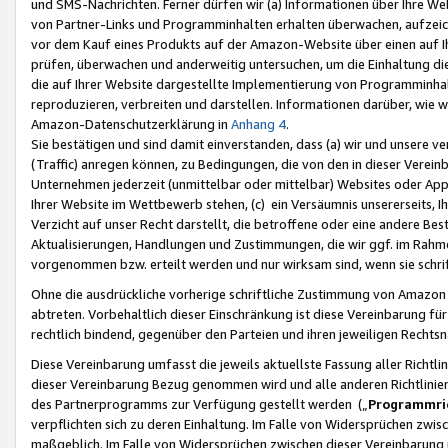
und SMS-Nachrichten. Ferner dürfen wir (a) Informationen über Ihre We
von Partner-Links und Programminhalten erhalten überwachen, aufzei
vor dem Kauf eines Produkts auf der Amazon-Website über einen auf Ih
prüfen, überwachen und anderweitig untersuchen, um die Einhaltung dies
die auf Ihrer Website dargestellte Implementierung von Programminhalt
reproduzieren, verbreiten und darstellen. Informationen darüber, wie w
Amazon-Datenschutzerklärung in
Anhang 4
.
Sie bestätigen und sind damit einverstanden, dass (a) wir und unsere 
(Traffic) anregen können, zu Bedingungen, die von den in dieser Vere
Unternehmen jederzeit (unmittelbar oder mittelbar) Websites oder Appl
Ihrer Website im Wettbewerb stehen, (c) ein Versäumnis unsererseits, I
Verzicht auf unser Recht darstellt, die betroffene oder eine andere B
Aktualisierungen, Handlungen und Zustimmungen, die wir ggf. im Rahme
vorgenommen bzw. erteilt werden und nur wirksam sind, wenn sie schri
Ohne die ausdrückliche vorherige schriftliche Zustimmung von Amazon
abtreten. Vorbehaltlich dieser Einschränkung ist diese Vereinbarung f
rechtlich bindend, gegenüber den Parteien und ihren jeweiligen Rech
Diese Vereinbarung umfasst die jeweils aktuellste Fassung aller Richtli
dieser Vereinbarung Bezug genommen wird und alle anderen Richtlinie
des Partnerprogramms zur Verfügung gestellt werden („
Programmric
verpflichten sich zu deren Einhaltung. Im Falle von Widersprüchen zwi
maßgeblich. Im Falle von Widersprüchen zwischen dieser Vereinbarun