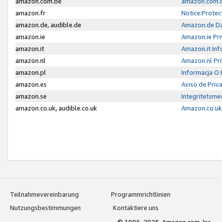
amazon.com.be
amazon.com.b
amazon.fr
Notice:Protec
amazon.de, audible.de
Amazon.de Da
amazon.ie
Amazon.ie Pri
amazon.it
Amazon.it Inf
amazon.nl
Amazon.nl Pri
amazon.pl
Informacja O
amazon.es
Aviso de Priv
amazon.se
Integritetsm
amazon.co.uk, audible.co.uk
Amazon.co.uk 
Teilnahmevereinbarung
Programmrichtlinien
Nutzungsbestimmungen
Kontaktiere uns