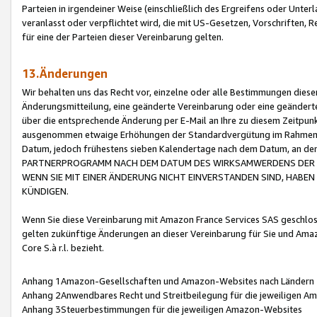
Parteien in irgendeiner Weise (einschließlich des Ergreifens oder Unt
veranlasst oder verpflichtet wird, die mit US-Gesetzen, Vorschriften,
für eine der Parteien dieser Vereinbarung gelten.
13.Änderungen
Wir behalten uns das Recht vor, einzelne oder alle Bestimmungen diese
Änderungsmitteilung, eine geänderte Vereinbarung oder eine geänderte 
über die entsprechende Änderung per E-Mail an Ihre zu diesem Zeitpun
ausgenommen etwaige Erhöhungen der Standardvergütung im Rahmen
Datum, jedoch frühestens sieben Kalendertage nach dem Datum, an de
PARTNERPROGRAMM NACH DEM DATUM DES WIRKSAMWERDENS DER Ä
WENN SIE MIT EINER ÄNDERUNG NICHT EINVERSTANDEN SIND, HABEN S
KÜNDIGEN.
Wenn Sie diese Vereinbarung mit Amazon France Services SAS geschlo
gelten zukünftige Änderungen an dieser Vereinbarung für Sie und Ama
Core S.à r.l. bezieht.
Anhang 1Amazon-Gesellschaften und Amazon-Websites nach Ländern
Anhang 2Anwendbares Recht und Streitbeilegung für die jeweiligen 
Anhang 3Steuerbestimmungen für die jeweiligen Amazon-Websites