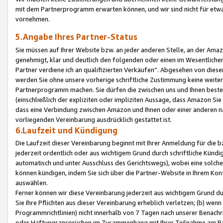
mit dem Partnerprogramm erwarten können, und wir sind nicht für etwa
vornehmen.
5.Angabe Ihres Partner-Status
Sie müssen auf Ihrer Website bzw. an jeder anderen Stelle, an der Am
genehmigt, klar und deutlich den folgenden oder einen im Wesentlichen
Partner verdiene ich an qualifizierten Verkäufen“. Abgesehen von die
werden Sie ohne unsere vorherige schriftliche Zustimmung keine weite
Partnerprogramm machen. Sie dürfen die zwischen uns und Ihnen best
(einschließlich der expliziten oder impliziten Aussage, dass Amazon Si
dass eine Verbindung zwischen Amazon und Ihnen oder einer anderen natü
vorliegenden Vereinbarung ausdrücklich gestattet ist.
6.Laufzeit und Kündigung
Die Laufzeit dieser Vereinbarung beginnt mit Ihrer Anmeldung für die 
jederzeit ordentlich oder aus wichtigem Grund durch schriftliche Kündi
automatisch und unter Ausschluss des Gerichtswegs), wobei eine solch
können kündigen, indem Sie sich über die Partner-Website in Ihrem Ko
auswählen.
Ferner können wir diese Vereinbarung jederzeit aus wichtigem Grund dur
Sie Ihre Pflichten aus dieser Vereinbarung erheblich verletzen; (b) wen
Programmrichtlinien) nicht innerhalb von 7 Tagen nach unserer Benachr
oder Haftungsansprüchen im Zusammenhang mit Ihrer Teilnahme am Pa