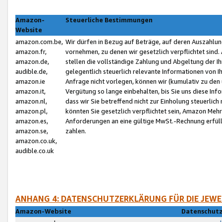
Amazon-
Steuerliche Bestimmungen
Website
amazon.com.be,
Wir dürfen in Bezug auf Beträge, auf deren Auszahlun
amazon.fr,
vornehmen, zu denen wir gesetzlich verpflichtet sind
amazon.de,
stellen die vollständige Zahlung und Abgeltung der 
audible.de,
gelegentlich steuerlich relevante Informationen von I
amazon.ie
Anfrage nicht vorlegen, können wir (kumulativ zu de
amazon.it,
Vergütung so lange einbehalten, bis Sie uns diese Inf
amazon.nl,
dass wir Sie betreffend nicht zur Einholung steuerlich 
amazon.pl,
könnten Sie gesetzlich verpflichtet sein, Amazon Meh
amazon.es,
Anforderungen an eine gültige MwSt.-Rechnung erfüllt
amazon.se,
zahlen.
amazon.co.uk,
audible.co.uk
ANHANG 4: DATENSCHUTZERKLÄRUNG FÜR DIE JEWE
Amazon-Website
Datenschutz