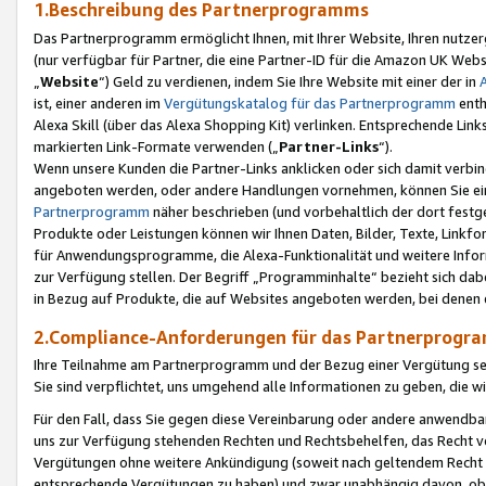
1.Beschreibung des Partnerprogramms
Das Partnerprogramm ermöglicht Ihnen, mit Ihrer Website, Ihren nutzer
(nur verfügbar für Partner, die eine Partner-ID für die Amazon UK We
„
Website
“) Geld zu verdienen, indem Sie Ihre Website mit einer der in
ist, einer anderen im
Vergütungskatalog für das Partnerprogramm
enth
Alexa Skill (über das Alexa Shopping Kit) verlinken. Entsprechende Lin
markierten Link-Formate verwenden („
Partner-Links
“).
Wenn unsere Kunden die Partner-Links anklicken oder sich damit verbi
angeboten werden, oder andere Handlungen vornehmen, können Sie eine
Partnerprogramm
näher beschrieben (und vorbehaltlich der dort festg
Produkte oder Leistungen können wir Ihnen Daten, Bilder, Texte, Linkfo
für Anwendungsprogramme, die Alexa-Funktionalität und weitere Inf
zur Verfügung stellen. Der Begriff „Programminhalte“ bezieht sich dabe
in Bezug auf Produkte, die auf Websites angeboten werden, bei denen 
2.Compliance-Anforderungen für das Partnerprog
Ihre Teilnahme am Partnerprogramm und der Bezug einer Vergütung setz
Sie sind verpflichtet, uns umgehend alle Informationen zu geben, die w
Für den Fall, dass Sie gegen diese Vereinbarung oder andere anwendba
uns zur Verfügung stehenden Rechten und Rechtsbehelfen, das Recht vo
Vergütungen ohne weitere Ankündigung (soweit nach geltendem Recht z
entsprechende Vergütungen zu haben) und zwar unabhängig davon, ob 