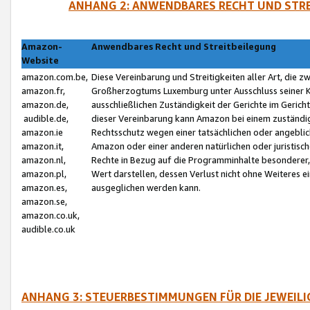
ANHANG 2: ANWENDBARES RECHT UND STRE
Amazon-
Anwendbares Recht und Streitbeilegung
Website
amazon.com.be,
Diese Vereinbarung und Streitigkeiten aller Art, die 
amazon.fr,
Großherzogtums Luxemburg unter Ausschluss seiner Kol
amazon.de,
ausschließlichen Zuständigkeit der Gerichte im Geri
audible.de,
dieser Vereinbarung kann Amazon bei einem zuständig
amazon.ie
Rechtsschutz wegen einer tatsächlichen oder angebli
amazon.it,
Amazon oder einer anderen natürlichen oder juristisc
amazon.nl,
Rechte in Bezug auf die Programminhalte besonderer,
amazon.pl,
Wert darstellen, dessen Verlust nicht ohne Weiteres e
amazon.es,
ausgeglichen werden kann.
amazon.se,
amazon.co.uk,
audible.co.uk
ANHANG 3: STEUERBESTIMMUNGEN FÜR DIE JEWEIL