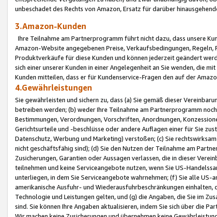
unbeschadet des Rechts von Amazon, Ersatz für darüber hinausgehen
3.Amazon-Kunden
Ihre Teilnahme am Partnerprogramm führt nicht dazu, dass unsere Kun
Amazon-Website angegebenen Preise, Verkaufsbedingungen, Regeln, Ri
Produktverkäufe für diese Kunden und können jederzeit geändert werde
sich einer unserer Kunden in einer Angelegenheit an Sie wenden, die 
Kunden mitteilen, dass er für Kundenservice-Fragen den auf der Ama
4.Gewährleistungen
Sie gewährleisten und sichern zu, dass (a) Sie gemäß dieser Vereinba
betreiben werden; (b) weder Ihre Teilnahme am Partnerprogramm noch d
Bestimmungen, Verordnungen, Vorschriften, Anordnungen, Konzessionen,
Gerichtsurteile und -beschlüsse oder andere Auflagen einer für Sie zu
Datenschutz, Werbung und Marketing) verstoßen; (c) Sie rechtswirksam 
nicht geschäftsfähig sind); (d) Sie den Nutzen der Teilnahme am Partne
Zusicherungen, Garantien oder Aussagen verlassen, die in dieser Verein
teilnehmen und keine Serviceangebote nutzen, wenn Sie US-Handelssa
unterliegen, in dem Sie Serviceangebote wahrnehmen; (f) Sie alle US
amerikanische Ausfuhr- und Wiederausfuhrbeschränkungen einhalten, 
Technologie und Leistungen gelten, und (g) die Angaben, die Sie im 
sind. Sie können Ihre Angaben aktualisieren, indem Sie sich über die 
Wir machen keine Zusicherungen und übernehmen keine Gewährleistun