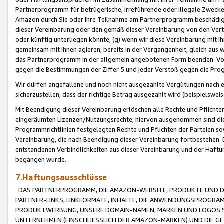
Partnerprogramm für betrügerische, irreführende oder illegale Zwecke
Amazon durch Sie oder Ihre Teilnahme am Partnerprogramm beschädig
dieser Vereinbarung oder den gemäß dieser Vereinbarung von den Vertr
oder künftig unterliegen könnte; (g) wenn wir diese Vereinbarung mit I
gemeinsam mit Ihnen agieren, bereits in der Vergangenheit, gleich aus
das Partnerprogramm in der allgemein angebotenen Form beenden. Vors
gegen die Bestimmungen der Ziffer 5 und jeder Verstoß gegen die Prog
Wir dürfen angefallene und noch nicht ausgezahlte Vergütungen nach 
sicherzustellen, dass der richtige Betrag ausgezahlt wird (beispielsw
Mit Beendigung dieser Vereinbarung erlöschen alle Rechte und Pflichte
eingeräumten Lizenzen/Nutzungsrechte; hiervon ausgenommen sind die in 
Programmrichtlinien festgelegten Rechte und Pflichten der Parteien sow
Vereinbarung, die nach Beendigung dieser Vereinbarung fortbestehen. D
entstandenen Verbindlichkeiten aus dieser Vereinbarung und der Haft
begangen wurde.
7.Haftungsausschlüsse
DAS PARTNERPROGRAMM, DIE AMAZON-WEBSITE, PRODUKTE UND DI
PARTNER-LINKS, LINKFORMATE, INHALTE, DIE ANWENDUNGSPROGR
PRODUKTWERBUNG, UNSERE DOMAIN-NAMEN, MARKEN UND LOGOS S
UNTERNEHMEN (EINSCHLIESSLICH DER AMAZON-MARKEN) UND DIE GE