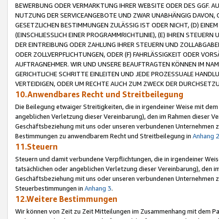
BEWERBUNG ODER VERMARKTUNG IHRER WEBSITE ODER DES GGF. AUF 
NUTZUNG DER SERVICEANGEBOTE UND ZWAR UNABHÄNGIG DAVON, O
GESETZLICHEN BESTIMMUNGEN ZULÄSSIG IST ODER NICHT, (D) EINE
(EINSCHLIESSLICH EINER PROGRAMMRICHTLINIE), (E) IHREN STEUER
DER EINTREIBUNG ODER ZAHLUNG IHRER STEUERN UND ZOLLABGAB
ODER ZOLLVERPFLICHTUNGEN, ODER (F) FAHRLÄSSIGKEIT ODER VORS
AUFTRAGNEHMER. WIR UND UNSERE BEAUFTRAGTEN KÖNNEN IM NAME
GERICHTLICHE SCHRITTE EINLEITEN UND JEDE PROZESSUALE HAND
VERTEIDIGEN, ODER UM RECHTE AUCH ZUM ZWECK DER DURCHSETZU
10.Anwendbares Recht und Streitbeilegung
Die Beilegung etwaiger Streitigkeiten, die in irgendeiner Weise mit de
angeblichen Verletzung dieser Vereinbarung), den im Rahmen dieser Ve
Geschäftsbeziehung mit uns oder unseren verbundenen Unternehmen zu
Bestimmungen zu anwendbarem Recht und Streitbeilegung in
Anhang 
11.Steuern
Steuern und damit verbundene Verpflichtungen, die in irgendeiner Wei
tatsächlichen oder angeblichen Verletzung dieser Vereinbarung), den 
Geschäftsbeziehung mit uns oder unseren verbundenen Unternehmen z
Steuerbestimmungen in
Anhang 3
.
12.Weitere Bestimmungen
Wir können von Zeit zu Zeit Mitteilungen im Zusammenhang mit dem Par