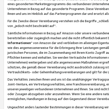
eines gesonderten Marketingprogramms des verbundenen Unternehmens
Unternehmen in Bezug auf das gesonderte Programm. Diese Vereinbarung
Ihnen und uns im Hinblick auf das Partnerprogramm dar und ersetzt al
Für die Zwecke dieser Vereinbarung verstehen sich die Begriffe „schließ
von „jedoch nicht beschränkt auf“.
Sämtliche Informationen in Bezug auf Amazon oder unsere verbunde
bereitstellen oder zugänglich machen und die nicht öffentlich bekannt bz
Informationen
“ von Amazon dar und verbleiben im alleinigen Eigent
wie dies angemessenerweise für die Erbringung Ihrer Leistungen gemäß d
juristischen Personen, die im Zusammenhang mit Ihrem Konto Zugriff au
Pflichten kennen und einhalten. Sie werden Vertrauliche Informationen 
Unternehmen) weitergeben und alle angemessenen Maßnahmen ergreifen
schützen, die gemäß dieser Vereinbarung nicht ausdrücklich zulässig is
Vertraulichkeits- oder Geheimhaltungsvereinbarungen und gilt für die
Das Verhältnis zwischen Ihnen und uns ist das unabhängiger Vertragspa
Joint-Venture, ein Vertretungsverhältnis, eine Franchisevereinbarung, 
unseren jeweiligen verbundenen Unternehmen und Ihnen. Sie sind ni
oder Zusagen abzugeben oder anzunehmen. Wenn Sie eine andere natürli
ermöglichen, Handlungen in Bezug auf den Gegenstand dieser Vereinbar
Ungeachtet anders lautender Bestimmungen in dieser Vereinbarung wird