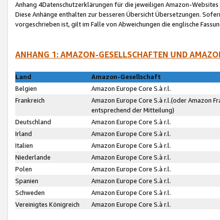
Anhang 4Datenschutzerklärungen für die jeweiligen Amazon-Websites
Diese Anhänge enthalten zur besseren Übersicht Übersetzungen. Sofe
vorgeschrieben ist, gilt im Falle von Abweichungen die englische Fass
ANHANG 1: AMAZON-GESELLSCHAFTEN UND AMAZO
Land
Amazon-Gesellschaft
Belgien
Amazon Europe Core S.à r.l.
Frankreich
Amazon Europe Core S.à r.l.(oder Amazon Fr
entsprechend der Mitteilung)
Deutschland
Amazon Europe Core S.à r.l.
Irland
Amazon Europe Core S.à r.l.
Italien
Amazon Europe Core S.à r.l.
Niederlande
Amazon Europe Core S.à r.l.
Polen
Amazon Europe Core S.à r.l.
Spanien
Amazon Europe Core S.à r.l.
Schweden
Amazon Europe Core S.à r.l.
Vereinigtes Königreich
Amazon Europe Core S.à r.l.