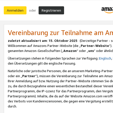
Anmelden
Registrieren
oder
Vereinbarung zur Teilnahme am 
zuletzt aktualisiert am
:
15. Oktober 2025
(Derzeitige Partner - 
Willkommen auf Amazons Partner-Website (die „
Partner-Website
“)
genannten Amazon-Gesellschaften („
Amazon
“ oder „
uns
“ oder ähnli
Übersetzungen stehen in folgenden Sprachen zur Verfügung :
Englisch
,
den Übersetzungen gilt die englische Fassung.
Natürliche oder juristische Personen, die an unserem Marketing-Partn
oder ein „
Partner
“), müssen die Vereinbarung zur Teilnahme am Ama
Ihrer Anmeldung auf bzw. Nutzung der Partner-Website stimmen Sie die
zu, die durch Bezugnahme einen wesentlichen Bestandteil dieser Verei
Partnerprogramm, die IP-Lizenz für das Partnerprogramm, den Vergütu
Partnerprogramm). Inhalte, die du auf der Website Amazon.com veröffe
des Verbots von Kundenrezensionen, die gegen eine Vergütung erstellt, 
durch.