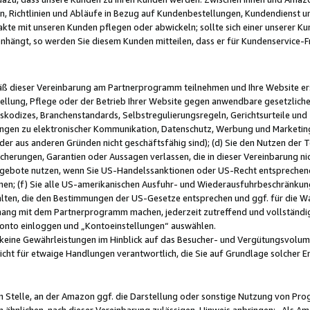
, Richtlinien und Abläufe in Bezug auf Kundenbestellungen, Kundendienst 
kte mit unseren Kunden pflegen oder abwickeln; sollte sich einer unserer Ku
nhängt, so werden Sie diesem Kunden mitteilen, dass er für Kundenservic
emäß dieser Vereinbarung am Partnerprogramm teilnehmen und Ihre Website er
ellung, Pflege oder der Betrieb Ihrer Website gegen anwendbare gesetzlich
skodizes, Branchenstandards, Selbstregulierungsregeln, Gerichtsurteile und 
ngen zu elektronischer Kommunikation, Datenschutz, Werbung und Marketing)
 oder aus anderen Gründen nicht geschäftsfähig sind); (d) Sie den Nutzen de
cherungen, Garantien oder Aussagen verlassen, die in dieser Vereinbarung nich
gebote nutzen, wenn Sie US-Handelssanktionen oder US-Recht entsprechen
men; (f) Sie alle US-amerikanischen Ausfuhr- und Wiederausfuhrbeschränkun
ten, die den Bestimmungen der US-Gesetze entsprechen und ggf. für die Wa
hang mit dem Partnerprogramm machen, jederzeit zutreffend und vollständig 
 Konto einloggen und „Kontoeinstellungen“ auswählen.
keine Gewährleistungen im Hinblick auf das Besucher- und Vergütungsvolu
icht für etwaige Handlungen verantwortlich, die Sie auf Grundlage solcher
en Stelle, an der Amazon ggf. die Darstellung oder sonstige Nutzung von Pr
 ähnlichen, nach dieser Vereinbarung zulässigen, Hinweis anbringen: „Als Ama