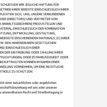
CHLIESSEN WIR JEGLICHE HAFTUNG FÜR
TRIEB IHRER WEBSITE (EINSCHLIESSLICH IHRER
FLICHTEN SICH, UNS, UNSERE VERBUNDENEN
EDER (DIRECTORS) UND VERTRETER VON
R ANWALTSGEBÜHREN) FREIZUSTELLEN UND
ATERIAL, EINSCHLIESSLICH DER KOMBINATION
NUTZUNG, ENTWICKLUNG, GESTALTUNG,
EBSEITE ERSCHEINENDEN MATERIALS, (C) IHRER
ZW. DEN ANWENDBAREN GESETZLICHEN
NG (EINSCHLIESSLICH EINER
BEN DER EINTREIBUNG ODER ZAHLUNG IHRER
LICHTUNGEN, ODER (F) FAHRLÄSSIGKEIT ODER
 BEAUFTRAGTEN KÖNNEN IM NAMEN EINER
HANDLUNG VORNEHMEN, UM EINE RECHTLICHE
TIKELS ZU SCHÜTZEN.
ich einer tatsächlichen oder angeblichen
Geschäftsbeziehung mit uns oder unseren
u anwendbarem Recht und Streitbeilegung in