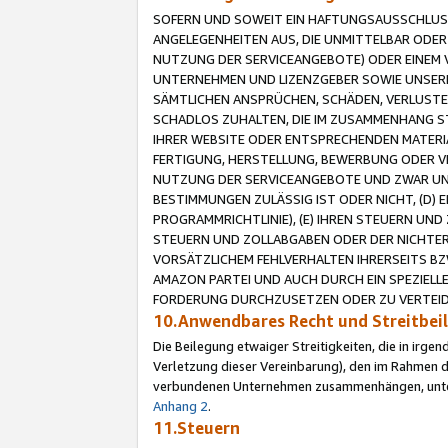
SOFERN UND SOWEIT EIN HAFTUNGSAUSSCHLUSS
ANGELEGENHEITEN AUS, DIE UNMITTELBAR ODER 
NUTZUNG DER SERVICEANGEBOTE) ODER EINEM V
UNTERNEHMEN UND LIZENZGEBER SOWIE UNSERE 
SÄMTLICHEN ANSPRÜCHEN, SCHÄDEN, VERLUSTE
SCHADLOS ZUHALTEN, DIE IM ZUSAMMENHANG STE
IHRER WEBSITE ODER ENTSPRECHENDEN MATERIA
FERTIGUNG, HERSTELLUNG, BEWERBUNG ODER VE
NUTZUNG DER SERVICEANGEBOTE UND ZWAR UN
BESTIMMUNGEN ZULÄSSIG IST ODER NICHT, (D) 
PROGRAMMRICHTLINIE), (E) IHREN STEUERN UN
STEUERN UND ZOLLABGABEN ODER DER NICHTER
VORSÄTZLICHEM FEHLVERHALTEN IHRERSEITS BZ
AMAZON PARTEI UND AUCH DURCH EIN SPEZIELL
FORDERUNG DURCHZUSETZEN ODER ZU VERTEIDI
10.Anwendbares Recht und Streitbe
Die Beilegung etwaiger Streitigkeiten, die in irg
Verletzung dieser Vereinbarung), den im Rahmen d
verbundenen Unternehmen zusammenhängen, unterl
Anhang 2
.
11.Steuern