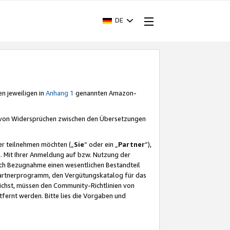
DE
en jeweiligen in
Anhang 1
genannten Amazon-
e von Widersprüchen zwischen den Übersetzungen
er teilnehmen möchten („
Sie
“ oder ein „
Partner
“),
. Mit Ihrer Anmeldung auf bzw. Nutzung der
durch Bezugnahme einen wesentlichen Bestandteil
 Partnerprogramm, den Vergütungskatalog für das
ichst, müssen den Community-Richtlinien von
fernt werden. Bitte lies die Vorgaben und