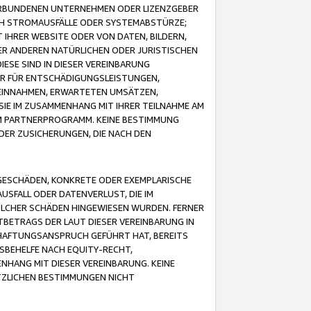
VERBUNDENEN UNTERNEHMEN ODER LIZENZGEBER
ICH STROMAUSFÄLLE ODER SYSTEMABSTÜRZE;
IHRER WEBSITE ODER VON DATEN, BILDERN,
ER ANDEREN NATÜRLICHEN ODER JURISTISCHEN
ESE SIND IN DIESER VEREINBARUNG
R FÜR ENTSCHÄDIGUNGSLEISTUNGEN,
EINNAHMEN, ERWARTETEN UMSÄTZEN,
SIE IM ZUSAMMENHANG MIT IHRER TEILNAHME AM
M PARTNERPROGRAMM. KEINE BESTIMMUNG
DER ZUSICHERUNGEN, DIE NACH DEN
GESCHÄDEN, KONKRETE ODER EXEMPLARISCHE
SFALL ODER DATENVERLUST, DIE IM
OLCHER SCHÄDEN HINGEWIESEN WURDEN. FERNER
BETRAGS DER LAUT DIESER VEREINBARUNG IN
HAFTUNGSANSPRUCH GEFÜHRT HAT, BEREITS
SBEHELFE NACH EQUITY-RECHT,
NHANG MIT DIESER VEREINBARUNG. KEINE
TZLICHEN BESTIMMUNGEN NICHT