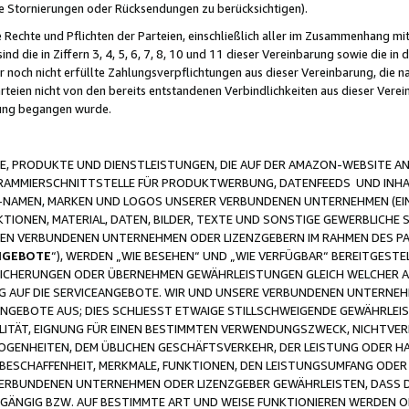
ge Stornierungen oder Rücksendungen zu berücksichtigen).
 Rechte und Pflichten der Parteien, einschließlich aller im Zusammenhang m
 die in Ziffern 3, 4, 5, 6, 7, 8, 10 und 11 dieser Vereinbarung sowie die in
er noch nicht erfüllte Zahlungsverpflichtungen aus dieser Vereinbarung, die
arteien nicht von den bereits entstandenen Verbindlichkeiten aus dieser Ver
gung begangen wurde.
 PRODUKTE UND DIENSTLEISTUNGEN, DIE AUF DER AMAZON-WEBSITE AN
GRAMMIERSCHNITTSTELLE FÜR PRODUKTWERBUNG, DATENFEEDS UND INH
-NAMEN, MARKEN UND LOGOS UNSERER VERBUNDENEN UNTERNEHMEN (EIN
IONEN, MATERIAL, DATEN, BILDER, TEXTE UND SONSTIGE GEWERBLICHE 
EREN VERBUNDENEN UNTERNEHMEN ODER LIZENZGEBERN IM RAHMEN DES 
NGEBOTE
“), WERDEN „WIE BESEHEN“ UND „WIE VERFÜGBAR“ BEREITGEST
CHERUNGEN ODER ÜBERNEHMEN GEWÄHRLEISTUNGEN GLEICH WELCHER AR
ZUG AUF DIE SERVICEANGEBOTE. WIR UND UNSERE VERBUNDENEN UNTERNEH
ANGEBOTE AUS; DIES SCHLIESST ETWAIGE STILLSCHWEIGENDE GEWÄHRLE
LITÄT, EIGNUNG FÜR EINEN BESTIMMTEN VERWENDUNGSZWECK, NICHTVER
OGENHEITEN, DEM ÜBLICHEN GESCHÄFTSVERKEHR, DER LEISTUNG ODER H
 BESCHAFFENHEIT, MERKMALE, FUNKTIONEN, DEN LEISTUNGSUMFANG ODER
VERBUNDENEN UNTERNEHMEN ODER LIZENZGEBER GEWÄHRLEISTEN, DASS D
HGÄNGIG BZW. AUF BESTIMMTE ART UND WEISE FUNKTIONIEREN WERDEN 