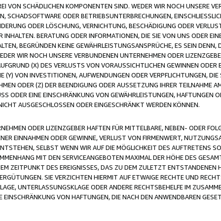
FREI VON SCHÄDLICHEN KOMPONENTEN SIND. WEDER WIR NOCH UNSERE 
VIREN, SCHADSOFTWARE ODER BETRIEBSUNTERBRECHUNGEN, EINSCHLIESSL
ÄNDERUNG ODER LÖSCHUNG, VERNICHTUNG, BESCHÄDIGUNG ODER VERLUST 
INHALTEN. BERATUNG ODER INFORMATIONEN, DIE SIE VON UNS ODER EIN
LTEN, BEGRÜNDEN KEINE GEWÄHRLEISTUNGSANSPRÜCHE, ES SEIN DENN, DI
WEDER WIR NOCH UNSERE VERBUNDENEN UNTERNEHMEN ODER LIZENZGEBE
FGRUND (X) DES VERLUSTS VON VORAUSSICHTLICHEN GEWINNEN ODER 
 (Y) VON INVESTITIONEN, AUFWENDUNGEN ODER VERPFLICHTUNGEN, DIE 
EN ODER (Z) DER BEENDIGUNG ODER AUSSETZUNG IHRER TEILNAHME A
LUSS ODER EINE EINSCHRÄNKUNG VON GEWÄHRLEISTUNGEN, HAFTUNGEN O
NICHT AUSGESCHLOSSEN ODER EINGESCHRÄNKT WERDEN KÖNNEN.
EHMEN ODER LIZENZGEBER HAFTEN FÜR MITTELBARE, NEBEN- ODER FOL
R EINNAHMEN ODER GEWINNE, VERLUST VON FIRMENWERT, NUTZUNGSAU
TSTEHEN, SELBST WENN WIR AUF DIE MÖGLICHKEIT DES AUFTRETENS S
MENHANG MIT DEN SERVICEANGEBOTEN MAXIMAL DER HÖHE DES GESAMT
M ZEITPUNKT DES EREIGNISSES, DAS ZU DEM ZULETZT ENTSTANDENEN 
ERGÜTUNGEN. SIE VERZICHTEN HIERMIT AUF ETWAIGE RECHTE UND RECHT
KLAGE, UNTERLASSUNGSKLAGE ODER ANDERE RECHTSBEHELFE IM ZUSAMME
NE EINSCHRÄNKUNG VON HAFTUNGEN, DIE NACH DEN ANWENDBAREN GESE