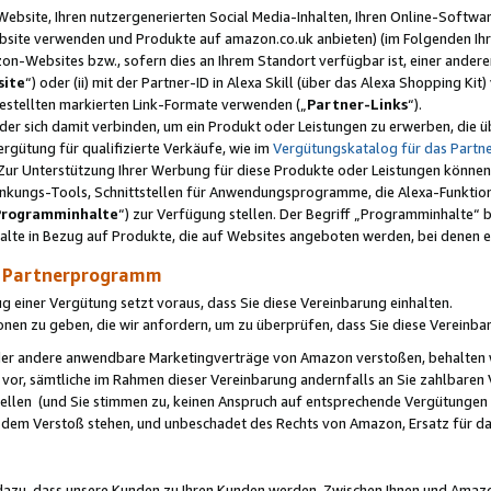
ebsite, Ihren nutzergenerierten Social Media-Inhalten, Ihren Online-Softwar
ebsite verwenden und Produkte auf amazon.co.uk anbieten) (im Folgenden Ihr
-Websites bzw., sofern dies an Ihrem Standort verfügbar ist, einer ander
ite
“) oder (ii) mit der Partner-ID in Alexa Skill (über das Alexa Shopping Ki
estellten markierten Link-Formate verwenden („
Partner-Links
“).
oder sich damit verbinden, um ein Produkt oder Leistungen zu erwerben, di
gütung für qualifizierte Verkäufe, wie im
Vergütungskatalog für das Part
Zur Unterstützung Ihrer Werbung für diese Produkte oder Leistungen können w
linkungs-Tools, Schnittstellen für Anwendungsprogramme, die Alexa-Funktion
Programminhalte
“) zur Verfügung stellen. Der Begriff „Programminhalte“ be
halte in Bezug auf Produkte, die auf Websites angeboten werden, bei denen 
as Partnerprogramm
einer Vergütung setzt voraus, dass Sie diese Vereinbarung einhalten.
ionen zu geben, die wir anfordern, um zu überprüfen, dass Sie diese Vereinba
oder andere anwendbare Marketingverträge von Amazon verstoßen, behalten w
 vor, sämtliche im Rahmen dieser Vereinbarung andernfalls an Sie zahlbare
tellen (und Sie stimmen zu, keinen Anspruch auf entsprechende Vergütungen
 dem Verstoß stehen, und unbeschadet des Rechts von Amazon, Ersatz für 
azu, dass unsere Kunden zu Ihren Kunden werden. Zwischen Ihnen und Amaz