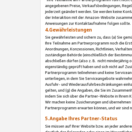
angegebenen Preise, Verkaufsbedingungen, Regeln
jederzeit geändert werden. Sie werden keine Konta
der Interaktion mit der Amazon-Website zusamme
Anweisungen zur Kontaktaufnahme folgen sollte.
4.Gewährleistungen
Sie gewährleisten und sichern zu, dass (a) Sie g
Ihre Teilnahme am Partnerprogramm noch die Erst
Anordnungen, Konzessionen, Richtlinien, Verhalten
zuständigen Behörde (einschließlich der Bestimmu
abschließen dürfen (also z. B. nicht minderjährig
eigenständig geprüft haben und sich nicht auf Zusi
Partnerprogramm teilnehmen und keine Servicean
unterliegen, in dem Sie Serviceangebote wahrneh
Ausfuhr- und Wiederausfuhrbeschränkungen einhal
gelten, und (g) die Angaben, die Sie im Zusammen
indem Sie sich über die Partner-Website in Ihrem
Wir machen keine Zusicherungen und übernehmen 
Partnerprogramm erwarten können, und wir sind n
5.Angabe Ihres Partner-Status
Sie müssen auf Ihrer Website bzw. an jeder ander
deutlich den folgenden oder einen im Wesentlichen