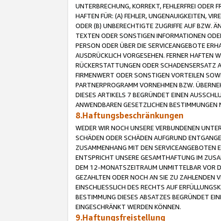
UNTERBRECHUNG, KORREKT, FEHLERFREI ODER 
HAFTEN FÜR: (A) FEHLER, UNGENAUIGKEITEN, 
ODER (B) UNBERECHTIGTE ZUGRIFFE AUF BZW. 
TEXTEN ODER SONSTIGEN INFORMATIONEN ODER 
PERSON ODER ÜBER DIE SERVICEANGEBOTE ERHA
AUSDRÜCKLICH VORGESEHEN. FERNER HAFTEN 
RÜCKERSTATTUNGEN ODER SCHADENSERSATZ AU
FIRMENWERT ODER SONSTIGEN VORTEILEN SOWIE
PARTNERPROGRAMM VORNEHMEN BZW. ÜBERNEHM
DIESES ARTIKELS 7 BEGRÜNDET EINEN AUSSCH
ANWENDBAREN GESETZLICHEN BESTIMMUNGEN 
8.Haftungsbeschränkungen
WEDER WIR NOCH UNSERE VERBUNDENEN UNTERN
SCHÄDEN ODER SCHÄDEN AUFGRUND ENTGANGENE
ZUSAMMENHANG MIT DEN SERVICEANGEBOTEN EN
ENTSPRICHT UNSERE GESAMTHAFTUNG IM ZUSAM
DEM 12-MONATSZEITRAUM UNMITTELBAR VOR DE
GEZAHLTEN ODER NOCH AN SIE ZU ZAHLENDEN V
EINSCHLIESSLICH DES RECHTS AUF ERFÜLLUNGS
BESTIMMUNG DIESES ABSATZES BEGRÜNDET EI
EINGESCHRÄNKT WERDEN KÖNNEN.
9.Haftungsfreistellung