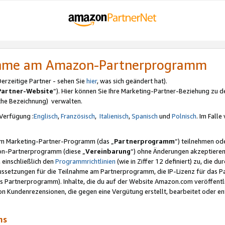
nahme am Amazon-Partnerprogramm
rzeitige Partner - sehen Sie
hier
, was sich geändert hat).
Partner-Website
“). Hier können Sie Ihre Marketing-Partner-Beziehung zu d
iche Bezeichnung) verwalten.
Verfügung :
Englisch
,
Französisch
,
Italienisch
,
Spanisch
und
Polnisch
. Im Fall
erem Marketing-Partner-Programm (das „
Partnerprogramm
“) teilnehmen od
on-Partnerprogramm (diese „
Vereinbarung
“) ohne Änderungen akzeptieren
 einschließlich den
Programmrichtlinien
(wie in Ziffer 12 definiert) zu, die 
raussetzungen für die Teilnahme am Partnerprogramm, die IP-Lizenz für das
s Partnerprogramm). Inhalte, die du auf der Website Amazon.com veröffentl
n Kundenrezensionen, die gegen eine Vergütung erstellt, bearbeitet oder ent
mms