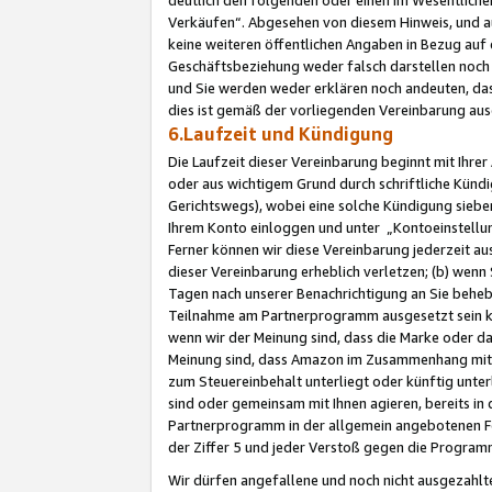
Verkäufen“. Abgesehen von diesem Hinweis, und a
keine weiteren öffentlichen Angaben in Bezug au
Geschäftsbeziehung weder falsch darstellen noch a
und Sie werden weder erklären noch andeuten, dass
dies ist gemäß der vorliegenden Vereinbarung ausd
6.Laufzeit und Kündigung
Die Laufzeit dieser Vereinbarung beginnt mit Ihre
oder aus wichtigem Grund durch schriftliche Kündi
Gerichtswegs), wobei eine solche Kündigung siebe
Ihrem Konto einloggen und unter „Kontoeinstellu
Ferner können wir diese Vereinbarung jederzeit aus
dieser Vereinbarung erheblich verletzen; (b) wenn
Tagen nach unserer Benachrichtigung an Sie behe
Teilnahme am Partnerprogramm ausgesetzt sein kö
wenn wir der Meinung sind, dass die Marke oder 
Meinung sind, dass Amazon im Zusammenhang mit d
zum Steuereinbehalt unterliegt oder künftig unter
sind oder gemeinsam mit Ihnen agieren, bereits in
Partnerprogramm in der allgemein angebotenen Fo
der Ziffer 5 und jeder Verstoß gegen die Programm
Wir dürfen angefallene und noch nicht ausgezahlt