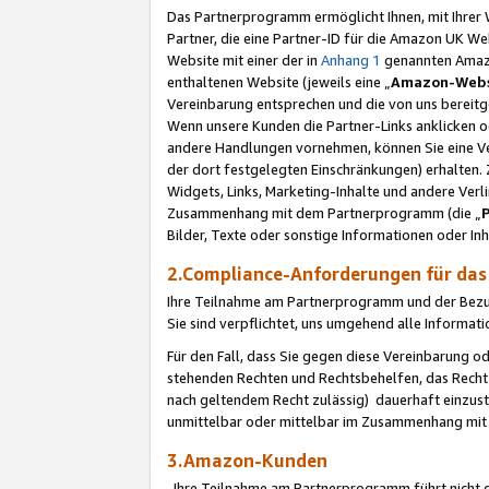
Das Partnerprogramm ermöglicht Ihnen, mit Ihrer W
Partner, die eine Partner-ID für die Amazon UK W
Website mit einer der in
Anhang 1
genannten Amazon
enthaltenen Website (jeweils eine „
Amazon-Webs
Vereinbarung entsprechen und die von uns bereitg
Wenn unsere Kunden die Partner-Links anklicken 
andere Handlungen vornehmen, können Sie eine Ver
der dort festgelegten Einschränkungen) erhalten. 
Widgets, Links, Marketing-Inhalte und andere Ver
Zusammenhang mit dem Partnerprogramm (die „
Bilder, Texte oder sonstige Informationen oder In
2.Compliance-Anforderungen für d
Ihre Teilnahme am Partnerprogramm und der Bezug 
Sie sind verpflichtet, uns umgehend alle Informat
Für den Fall, dass Sie gegen diese Vereinbarung 
stehenden Rechten und Rechtsbehelfen, das Recht
nach geltendem Recht zulässig) dauerhaft einzus
unmittelbar oder mittelbar im Zusammenhang mit
3.Amazon-Kunden
Ihre Teilnahme am Partnerprogramm führt nicht d