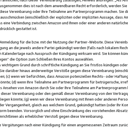
usgenommen dies ist nach dem anwendbaren Recht erforderlich, werden Sie 
f diese Vereinbarung oder Ihre Teilnahme am Partnerprogramm machen. Sie d
usschmücken (einschließlich der expliziten oder impliziten Aussage, dass A
 eine Verbindung zwischen Amazon und Ihnen oder einer anderen natürlichen 
rücklich gestattet ist.
r Anmeldung für die bzw. mit der Nutzung der Partner-Website. Diese Vereinb
gung an die jeweils andere Partei gekündigt werden (falls nach lokalem Rech
n Kalendertage nach Ausspruch der Kündigung wirksam wird. Sie können kündi
ngen“ die Option zum Schließen Ihres Kontos auswählen.
 wichtigem Grund durch schriftliche Kündigung an Sie fristlos kündigen oder I
 Sie darüber hinaus anderweitige Verstöße gegen diese Vereinbarung (einschli
ben; (c) wenn wir befürchten, dass Amazon potenziellen Rechts- oder Haftu
nnte; (d) wenn Ihre Teilnahme am Partnerprogramm für betrügerische, irref
das Ansehen von Amazon durch Sie oder Ihre Teilnahme am Partnerprogramm b
ieser Vereinbarung oder den gemäß dieser Vereinbarung von den Vertragspa
liegen könnte; (g) wenn wir diese Vereinbarung mit Ihnen oder anderen Perso
 der Vergangenheit, gleich aus welchem Grund, gekündigt hatten (oder Ihr Ko
rm beenden. Vorsorglich und ohne Einschränkung des vorstehenden Absatzes
richtlinien als erheblicher Verstoß gegen diese Vereinbarung.
e Vergütungen nach einer Kündigung für einen angemessenen Zeitraum zurückb