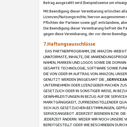
Betrag ausgezahlt wird (beispielsweise um etwai
Mit Beendigung dieser Vereinbarung erlöschen alle
Lizenzen/Nutzungsrechte; hiervon ausgenommen sind
Pflichten der Parteien sowie ggf. entstandene, ab
Die Beendigung dieser Vereinbarung befreit die P
gegen diese Vereinbarung, der vor deren Beendi
7.Haftungsausschlüsse
DAS PARTNERPROGRAMM, DIE AMAZON-WEBSITE,
LINKFORMATE, INHALTE, DIE ANWENDUNGSPRO
NAMEN, MARKEN UND LOGOS SOWIE DIE DOMAIN
GESAMTE TECHNOLOGIE, SOFTWARE SOWIE FUNKT
DIE VON ODER IM AUFTRAG VON AMAZON, UNS
GENUTZT WERDEN (INSGESAMT DIE „
SERVICEA
UNTERNEHMEN ODER LIZENZGEBER MACHEN ZUSI
GESETZLICH ODER IN SONSTIGER WEISE, IN BE
GEWÄHRLEISTUNGEN IN BEZUG AUF DIE SERVICE
MARKTGÄNGIGKEIT, ZUFRIEDENSTELLENDER QUA
SICH AUS GESETZLICHEN BESTIMMUNGEN, GEPFL
SERVICEANGEBOT JEDERZEIT BEENDEN BZW. DIE
JEDERZEIT ÄNDERN. WEDER WIR NOCH UNSERE 
BEREITGESTELLT ODER WIE BESCHRIEBEN DURC