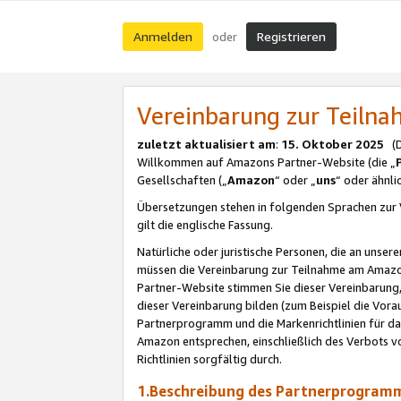
Anmelden
Registrieren
oder
Vereinbarung zur Teil
zuletzt aktualisiert am
:
15. Oktober 2025
(De
Willkommen auf Amazons Partner-Website (die „
Gesellschaften („
Amazon
“ oder „
uns
“ oder ähnl
Übersetzungen stehen in folgenden Sprachen zur 
gilt die englische Fassung.
Natürliche oder juristische Personen, die an uns
müssen die Vereinbarung zur Teilnahme am Amaz
Partner-Website stimmen Sie dieser Vereinbarung,
dieser Vereinbarung bilden (zum Beispiel die Vo
Partnerprogramm und die Markenrichtlinien für da
Amazon entsprechen, einschließlich des Verbots vo
Richtlinien sorgfältig durch.
1.Beschreibung des Partnerprogra