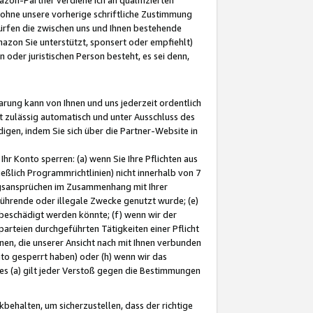
ohne unsere vorherige schriftliche Zustimmung
ürfen die zwischen uns und Ihnen bestehende
mazon Sie unterstützt, sponsert oder empfiehlt)
oder juristischen Person besteht, es sei denn,
arung kann von Ihnen und uns jederzeit ordentlich
t zulässig automatisch und unter Ausschluss des
gen, indem Sie sich über die Partner-Website in
hr Konto sperren: (a) wenn Sie Ihre Pflichten aus
eßlich Programmrichtlinien) nicht innerhalb von 7
ngsansprüchen im Zusammenhang mit Ihrer
ührende oder illegale Zwecke genutzt wurde; (e)
eschädigt werden könnte; (f) wenn wir der
rteien durchgeführten Tätigkeiten einer Pflicht
nen, die unserer Ansicht nach mit Ihnen verbunden
nto gesperrt haben) oder (h) wenn wir das
 (a) gilt jeder Verstoß gegen die Bestimmungen
ehalten, um sicherzustellen, dass der richtige