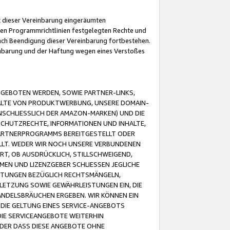
it dieser Vereinbarung eingeräumten
 den Programmrichtlinien festgelegten Rechte und
 nach Beendigung dieser Vereinbarung fortbestehen.
einbarung und der Haftung wegen eines Verstoßes
GEBOTEN WERDEN, SOWIE PARTNER-LINKS,
ALTE VON PRODUKTWERBUNG, UNSERE DOMAIN-
SCHLIESSLICH DER AMAZON-MARKEN) UND DIE
SCHUTZRECHTE, INFORMATIONEN UND INHALTE,
PARTNERPROGRAMMS BEREITGESTELLT ODER
ELLT. WEDER WIR NOCH UNSERE VERBUNDENEN
T, OB AUSDRÜCKLICH, STILLSCHWEIGEND,
MEN UND LIZENZGEBER SCHLIESSEN JEGLICHE
ISTUNGEN BEZÜGLICH RECHTSMÄNGELN,
LETZUNG SOWIE GEWÄHRLEISTUNGEN EIN, DIE
ANDELSBRÄUCHEN ERGEBEN. WIR KÖNNEN EIN
 DIE GELTUNG EINES SERVICE-ANGEBOTS
IE SERVICEANGEBOTE WEITERHIN
ODER DASS DIESE ANGEBOTE OHNE