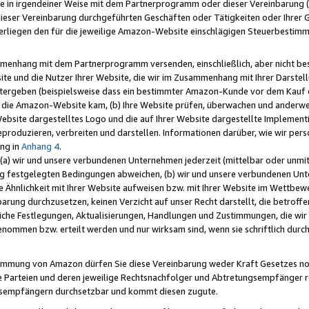
e in irgendeiner Weise mit dem Partnerprogramm oder dieser Vereinbarung (ei
ieser Vereinbarung durchgeführten Geschäften oder Tätigkeiten oder Ihrer 
liegen den für die jeweilige Amazon-Website einschlägigen Steuerbestim
mmenhang mit dem Partnerprogramm versenden, einschließlich, aber nicht be
site und die Nutzer Ihrer Website, die wir im Zusammenhang mit Ihrer Darst
itergeben (beispielsweise dass ein bestimmter Amazon-Kunde vor dem Kauf
uf die Amazon-Website kam, (b) Ihre Website prüfen, überwachen und anderwei
r Website dargestelltes Logo und die auf Ihrer Website dargestellte Impleme
reproduzieren, verbreiten und darstellen. Informationen darüber, wie wir per
ng in
Anhang 4
.
 (a) wir und unsere verbundenen Unternehmen jederzeit (mittelbar oder unmit
ng festgelegten Bedingungen abweichen, (b) wir und unsere verbundenen Unte
 Ähnlichkeit mit Ihrer Website aufweisen bzw. mit Ihrer Website im Wettbewer
barung durchzusetzen, keinen Verzicht auf unser Recht darstellt, die betrof
liche Festlegungen, Aktualisierungen, Handlungen und Zustimmungen, die wi
enommen bzw. erteilt werden und nur wirksam sind, wenn sie schriftlich dur
stimmung von Amazon dürfen Sie diese Vereinbarung weder Kraft Gesetzes no
die Parteien und deren jeweilige Rechtsnachfolger und Abtretungsempfänger 
ngsempfängern durchsetzbar und kommt diesen zugute.