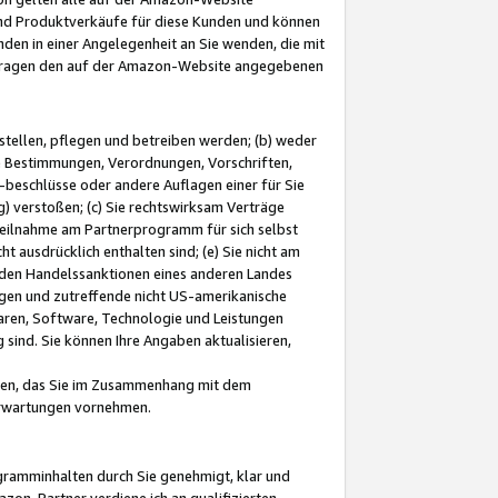
und Produktverkäufe für diese Kunden und können
nden in einer Angelegenheit an Sie wenden, die mit
e-Fragen den auf der Amazon-Website angegebenen
stellen, pflegen und betreiben werden; (b) weder
e Bestimmungen, Verordnungen, Vorschriften,
-beschlüsse oder andere Auflagen einer für Sie
 verstoßen; (c) Sie rechtswirksam Verträge
r Teilnahme am Partnerprogramm für sich selbst
t ausdrücklich enthalten sind; (e) Sie nicht am
den Handelssanktionen eines anderen Landes
gen und zutreffende nicht US-amerikanische
ren, Software, Technologie und Leistungen
sind. Sie können Ihre Angaben aktualisieren,
men, das Sie im Zusammenhang mit dem
 Erwartungen vornehmen.
ogramminhalten durch Sie genehmigt, klar und
zon-Partner verdiene ich an qualifizierten