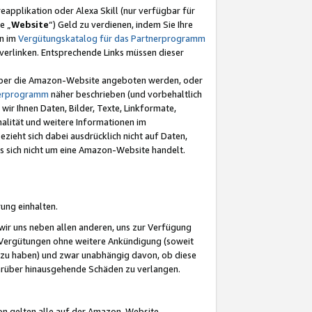
eapplikation oder Alexa Skill (nur verfügbar für
e „
Website
“) Geld zu verdienen, indem Sie Ihre
en im
Vergütungskatalog für das Partnerprogramm
t) verlinken. Entsprechende Links müssen dieser
e über die Amazon-Website angeboten werden, oder
nerprogramm
näher beschrieben (und vorbehaltlich
ir Ihnen Daten, Bilder, Texte, Linkformate,
alität und weitere Informationen im
zieht sich dabei ausdrücklich nicht auf Daten,
es sich nicht um eine Amazon-Website handelt.
rung einhalten.
ir uns neben allen anderen, uns zur Verfügung
n Vergütungen ohne weitere Ankündigung (soweit
 zu haben) und zwar unabhängig davon, ob diese
darüber hinausgehende Schäden zu verlangen.
on gelten alle auf der Amazon-Website