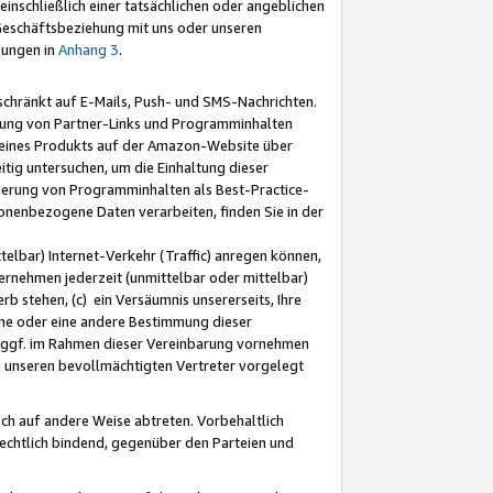
nschließlich einer tatsächlichen oder angeblichen
Geschäftsbeziehung mit uns oder unseren
mungen in
Anhang 3
.
schränkt auf E-Mails, Push- und SMS-Nachrichten.
ellung von Partner-Links und Programminhalten
 eines Produkts auf der Amazon-Website über
tig untersuchen, um die Einhaltung dieser
ntierung von Programminhalten als Best-Practice-
sonenbezogene Daten verarbeiten, finden Sie in der
telbar) Internet-Verkehr (Traffic) anregen können,
rnehmen jederzeit (unmittelbar oder mittelbar)
b stehen, (c) ein Versäumnis unsererseits, Ihre
fene oder eine andere Bestimmung dieser
r ggf. im Rahmen dieser Vereinbarung vornehmen
ch unseren bevollmächtigten Vertreter vorgelegt
ch auf andere Weise abtreten. Vorbehaltlich
rechtlich bindend, gegenüber den Parteien und