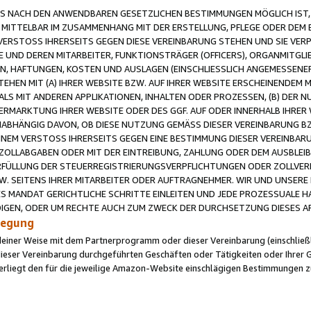
 NACH DEN ANWENDBAREN GESETZLICHEN BESTIMMUNGEN MÖGLICH IST, S
MITTELBAR IM ZUSAMMENHANG MIT DER ERSTELLUNG, PFLEGE ODER DEM BE
ERSTOSS IHRERSEITS GEGEN DIESE VEREINBARUNG STEHEN UND SIE VERP
UND DEREN MITARBEITER, FUNKTIONSTRÄGER (OFFICERS), ORGANMITGLI
N, HAFTUNGEN, KOSTEN UND AUSLAGEN (EINSCHLIESSLICH ANGEMESSENE
HEN MIT (A) IHRER WEBSITE BZW. AUF IHRER WEBSITE ERSCHEINENDEM M
LS MIT ANDEREN APPLIKATIONEN, INHALTEN ODER PROZESSEN, (B) DER 
RMARKTUNG IHRER WEBSITE ODER DES GGF. AUF ODER INNERHALB IHRER W
ABHÄNGIG DAVON, OB DIESE NUTZUNG GEMÄSS DIESER VEREINBARUNG B
EINEM VERSTOSS IHRERSEITS GEGEN EINE BESTIMMUNG DIESER VEREINBARU
D ZOLLABGABEN ODER MIT DER EINTREIBUNG, ZAHLUNG ODER DEM AUSBLEI
FÜLLUNG DER STEUERREGISTRIERUNGSVERPFLICHTUNGEN ODER ZOLLVERPF
W. SEITENS IHRER MITARBEITER ODER AUFTRAGNEHMER. WIR UND UNSERE
ES MANDAT GERICHTLICHE SCHRITTE EINLEITEN UND JEDE PROZESSUALE 
GEN, ODER UM RECHTE AUCH ZUM ZWECK DER DURCHSETZUNG DIESES AR
ilegung
endeiner Weise mit dem Partnerprogramm oder dieser Vereinbarung (einschließl
ieser Vereinbarung durchgeführten Geschäften oder Tätigkeiten oder Ihrer 
iegt den für die jeweilige Amazon-Website einschlägigen Bestimmungen z