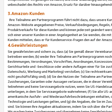
unbeschadet des Rechts von Amazon, Ersatz für darüber hinausgehen
3.Amazon-Kunden
Ihre Teilnahme am Partnerprogramm führt nicht dazu, dass unsere Kun
Amazon-Website angegebenen Preise, Verkaufsbedingungen, Regeln, Ri
Produktverkäufe für diese Kunden und können jederzeit geändert werde
sich einer unserer Kunden in einer Angelegenheit an Sie wenden, die 
Kunden mitteilen, dass er für Kundenservice-Fragen den auf der Ama
4.Gewährleistungen
Sie gewährleisten und sichern zu, dass (a) Sie gemäß dieser Vereinba
betreiben werden; (b) weder Ihre Teilnahme am Partnerprogramm noch d
Bestimmungen, Verordnungen, Vorschriften, Anordnungen, Konzessionen,
Gerichtsurteile und -beschlüsse oder andere Auflagen einer für Sie zu
Datenschutz, Werbung und Marketing) verstoßen; (c) Sie rechtswirksam 
nicht geschäftsfähig sind); (d) Sie den Nutzen der Teilnahme am Partne
Zusicherungen, Garantien oder Aussagen verlassen, die in dieser Verein
teilnehmen und keine Serviceangebote nutzen, wenn Sie US-Handelssa
unterliegen, in dem Sie Serviceangebote wahrnehmen; (f) Sie alle US
amerikanische Ausfuhr- und Wiederausfuhrbeschränkungen einhalten, 
Technologie und Leistungen gelten, und (g) die Angaben, die Sie im 
sind. Sie können Ihre Angaben aktualisieren, indem Sie sich über die 
Wir machen keine Zusicherungen und übernehmen keine Gewährleistun