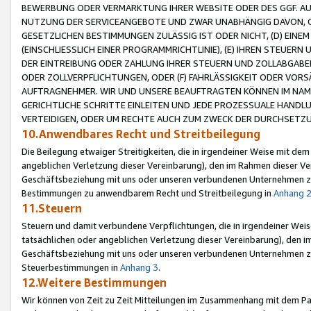
BEWERBUNG ODER VERMARKTUNG IHRER WEBSITE ODER DES GGF. AUF 
NUTZUNG DER SERVICEANGEBOTE UND ZWAR UNABHÄNGIG DAVON, O
GESETZLICHEN BESTIMMUNGEN ZULÄSSIG IST ODER NICHT, (D) EINE
(EINSCHLIESSLICH EINER PROGRAMMRICHTLINIE), (E) IHREN STEUER
DER EINTREIBUNG ODER ZAHLUNG IHRER STEUERN UND ZOLLABGAB
ODER ZOLLVERPFLICHTUNGEN, ODER (F) FAHRLÄSSIGKEIT ODER VORS
AUFTRAGNEHMER. WIR UND UNSERE BEAUFTRAGTEN KÖNNEN IM NAME
GERICHTLICHE SCHRITTE EINLEITEN UND JEDE PROZESSUALE HAND
VERTEIDIGEN, ODER UM RECHTE AUCH ZUM ZWECK DER DURCHSETZU
10.Anwendbares Recht und Streitbeilegung
Die Beilegung etwaiger Streitigkeiten, die in irgendeiner Weise mit de
angeblichen Verletzung dieser Vereinbarung), den im Rahmen dieser Ve
Geschäftsbeziehung mit uns oder unseren verbundenen Unternehmen zu
Bestimmungen zu anwendbarem Recht und Streitbeilegung in
Anhang 
11.Steuern
Steuern und damit verbundene Verpflichtungen, die in irgendeiner Wei
tatsächlichen oder angeblichen Verletzung dieser Vereinbarung), den 
Geschäftsbeziehung mit uns oder unseren verbundenen Unternehmen z
Steuerbestimmungen in
Anhang 3
.
12.Weitere Bestimmungen
Wir können von Zeit zu Zeit Mitteilungen im Zusammenhang mit dem Par