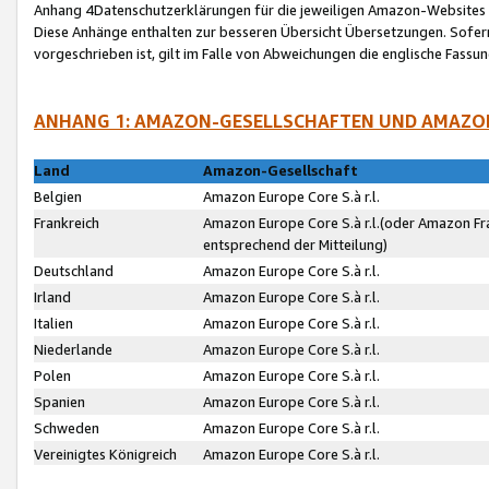
Anhang 4Datenschutzerklärungen für die jeweiligen Amazon-Websites
Diese Anhänge enthalten zur besseren Übersicht Übersetzungen. Sofe
vorgeschrieben ist, gilt im Falle von Abweichungen die englische Fass
ANHANG 1: AMAZON-GESELLSCHAFTEN UND AMAZO
Land
Amazon-Gesellschaft
Belgien
Amazon Europe Core S.à r.l.
Frankreich
Amazon Europe Core S.à r.l.(oder Amazon Fr
entsprechend der Mitteilung)
Deutschland
Amazon Europe Core S.à r.l.
Irland
Amazon Europe Core S.à r.l.
Italien
Amazon Europe Core S.à r.l.
Niederlande
Amazon Europe Core S.à r.l.
Polen
Amazon Europe Core S.à r.l.
Spanien
Amazon Europe Core S.à r.l.
Schweden
Amazon Europe Core S.à r.l.
Vereinigtes Königreich
Amazon Europe Core S.à r.l.