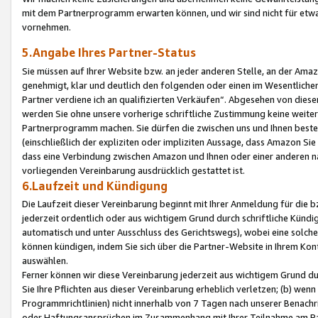
mit dem Partnerprogramm erwarten können, und wir sind nicht für etwa
vornehmen.
5.Angabe Ihres Partner-Status
Sie müssen auf Ihrer Website bzw. an jeder anderen Stelle, an der Am
genehmigt, klar und deutlich den folgenden oder einen im Wesentlichen
Partner verdiene ich an qualifizierten Verkäufen“. Abgesehen von die
werden Sie ohne unsere vorherige schriftliche Zustimmung keine weite
Partnerprogramm machen. Sie dürfen die zwischen uns und Ihnen best
(einschließlich der expliziten oder impliziten Aussage, dass Amazon Si
dass eine Verbindung zwischen Amazon und Ihnen oder einer anderen natü
vorliegenden Vereinbarung ausdrücklich gestattet ist.
6.Laufzeit und Kündigung
Die Laufzeit dieser Vereinbarung beginnt mit Ihrer Anmeldung für die 
jederzeit ordentlich oder aus wichtigem Grund durch schriftliche Kündi
automatisch und unter Ausschluss des Gerichtswegs), wobei eine solch
können kündigen, indem Sie sich über die Partner-Website in Ihrem Ko
auswählen.
Ferner können wir diese Vereinbarung jederzeit aus wichtigem Grund dur
Sie Ihre Pflichten aus dieser Vereinbarung erheblich verletzen; (b) wen
Programmrichtlinien) nicht innerhalb von 7 Tagen nach unserer Benachr
oder Haftungsansprüchen im Zusammenhang mit Ihrer Teilnahme am Pa