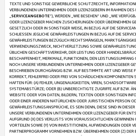
TEXTE UND SONSTIGE GEWERBLICHE SCHUTZRECHTE, INFORMATIONE
VERBUNDENEN UNTERNEHMEN ODER LIZENZGEBERN IM RAHMEN DES
„
SERVICEANGEBOTE
“), WERDEN „WIE BESEHEN“ UND „WIE VERFÜ
ODER LIZENZGEBER MACHEN ZUSICHERUNGEN ODER ÜBERNEHMEN GEW
GESETZLICH ODER IN SONSTIGER WEISE, IN BEZUG AUF DIE SERVI
SCHLIESSEN JEGLICHE GEWÄHRLEISTUNGEN IN BEZUG AUF DIE SERVI
GEWÄHRLEISTUNGEN BEZÜGLICH RECHTSMÄNGELN, MARKTGÄNGIGKEIT
VERWENDUNGSZWECK, NICHTVERLETZUNG SOWIE GEWÄHRLEISTUNGEN 
ÜBLICHEN GESCHÄFTSVERKEHR, DER LEISTUNG ODER HANDELSBRÄUCH
BESCHAFFENHEIT, MERKMALE, FUNKTIONEN, DEN LEISTUNGSUMFANG 
NOCH UNSERE VERBUNDENEN UNTERNEHMEN ODER LIZENZGEBER GEWÄ
BESCHRIEBEN DURCHGÄNGIG BZW. AUF BESTIMMTE ART UND WEISE
KORREKT, FEHLERFREI ODER FREI VON SCHÄDLICHEN KOMPONENTEN
HAFTEN FÜR: (A) FEHLER, UNGENAUIGKEITEN, VIREN, SCHADSOFTW
SYSTEMABSTÜRZE; ODER (B) UNBERECHTIGTE ZUGRIFFE AUF BZW. 
WEBSITE ODER VON DATEN, BILDERN, TEXTEN ODER SONSTIGEN INF
ODER EINER ANDEREN NATÜRLICHEN ODER JURISTISCHEN PERSON OD
GEWÄHRLEISTUNGSANSPRÜCHE, ES SEIN DENN, DIESE SIND IN DIES
UNSERE VERBUNDENEN UNTERNEHMEN ODER LIZENZGEBER FÜR EN
AUFGRUND (X) DES VERLUSTS VON VORAUSSICHTLICHEN GEWINNEN
VORTEILEN SOWIE (Y) VON INVESTITIONEN, AUFWENDUNGEN ODER VE
PARTNERPROGRAMM VORNEHMEN BZW. ÜBERNEHMEN ODER (Z) DER 