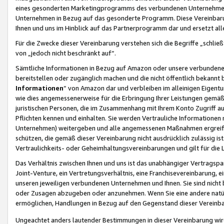
eines gesonderten Marketingprogramms des verbundenen Unternehmens
Unternehmen in Bezug auf das gesonderte Programm. Diese Vereinbarung
Ihnen und uns im Hinblick auf das Partnerprogramm dar und ersetzt al
Für die Zwecke dieser Vereinbarung verstehen sich die Begriffe „schließ
von „jedoch nicht beschränkt auf“.
Sämtliche Informationen in Bezug auf Amazon oder unsere verbunde
bereitstellen oder zugänglich machen und die nicht öffentlich bekannt bz
Informationen
“ von Amazon dar und verbleiben im alleinigen Eigent
wie dies angemessenerweise für die Erbringung Ihrer Leistungen gemäß d
juristischen Personen, die im Zusammenhang mit Ihrem Konto Zugriff au
Pflichten kennen und einhalten. Sie werden Vertrauliche Informationen 
Unternehmen) weitergeben und alle angemessenen Maßnahmen ergreifen
schützen, die gemäß dieser Vereinbarung nicht ausdrücklich zulässig is
Vertraulichkeits- oder Geheimhaltungsvereinbarungen und gilt für die
Das Verhältnis zwischen Ihnen und uns ist das unabhängiger Vertragspa
Joint-Venture, ein Vertretungsverhältnis, eine Franchisevereinbarung, 
unseren jeweiligen verbundenen Unternehmen und Ihnen. Sie sind ni
oder Zusagen abzugeben oder anzunehmen. Wenn Sie eine andere natürli
ermöglichen, Handlungen in Bezug auf den Gegenstand dieser Vereinbar
Ungeachtet anders lautender Bestimmungen in dieser Vereinbarung wird