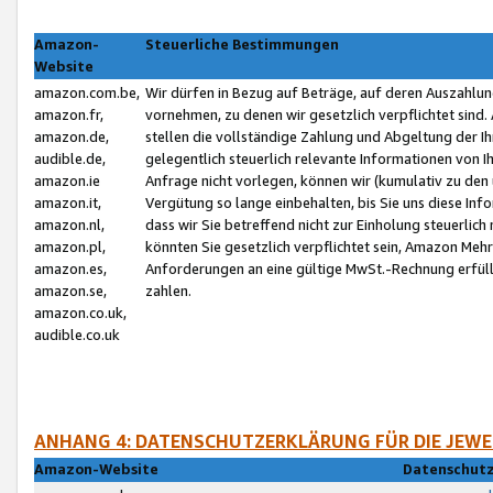
Amazon-
Steuerliche Bestimmungen
Website
amazon.com.be,
Wir dürfen in Bezug auf Beträge, auf deren Auszahlun
amazon.fr,
vornehmen, zu denen wir gesetzlich verpflichtet sind
amazon.de,
stellen die vollständige Zahlung und Abgeltung der 
audible.de,
gelegentlich steuerlich relevante Informationen von I
amazon.ie
Anfrage nicht vorlegen, können wir (kumulativ zu de
amazon.it,
Vergütung so lange einbehalten, bis Sie uns diese Inf
amazon.nl,
dass wir Sie betreffend nicht zur Einholung steuerlich 
amazon.pl,
könnten Sie gesetzlich verpflichtet sein, Amazon Meh
amazon.es,
Anforderungen an eine gültige MwSt.-Rechnung erfüllt
amazon.se,
zahlen.
amazon.co.uk,
audible.co.uk
ANHANG 4: DATENSCHUTZERKLÄRUNG FÜR DIE JEWE
Amazon-Website
Datenschutz