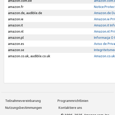
amazon.com.be
amazon.com.b
amazon.fr
Notice:Protec
amazon.de, audible.de
Amazon.de Da
amazon.ie
Amazon.ie Pri
amazon.it
Amazon.it Inf
amazon.nl
Amazon.nl Pri
amazon.pl
Informacja O
amazon.es
Aviso de Priv
amazon.se
Integritetsm
amazon.co.uk, audible.co.uk
Amazon.co.uk 
Teilnahmevereinbarung
Programmrichtlinien
Nutzungsbestimmungen
Kontaktiere uns