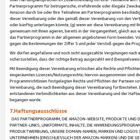
Partnerprogramm für betrügerische, irreführende oder illegale Zwecke
Amazon durch Sie oder Ihre Teilnahme am Partnerprogramm beschädig
dieser Vereinbarung oder den gemäß dieser Vereinbarung von den Vertr
oder künftig unterliegen könnte; (g) wenn wir diese Vereinbarung mit I
gemeinsam mit Ihnen agieren, bereits in der Vergangenheit, gleich aus
das Partnerprogramm in der allgemein angebotenen Form beenden. Vors
gegen die Bestimmungen der Ziffer 5 und jeder Verstoß gegen die Prog
Wir dürfen angefallene und noch nicht ausgezahlte Vergütungen nach 
sicherzustellen, dass der richtige Betrag ausgezahlt wird (beispielsw
Mit Beendigung dieser Vereinbarung erlöschen alle Rechte und Pflichte
eingeräumten Lizenzen/Nutzungsrechte; hiervon ausgenommen sind die in 
Programmrichtlinien festgelegten Rechte und Pflichten der Parteien sow
Vereinbarung, die nach Beendigung dieser Vereinbarung fortbestehen. D
entstandenen Verbindlichkeiten aus dieser Vereinbarung und der Haft
begangen wurde.
7.Haftungsausschlüsse
DAS PARTNERPROGRAMM, DIE AMAZON-WEBSITE, PRODUKTE UND DI
PARTNER-LINKS, LINKFORMATE, INHALTE, DIE ANWENDUNGSPROGR
PRODUKTWERBUNG, UNSERE DOMAIN-NAMEN, MARKEN UND LOGOS S
UNTERNEHMEN (EINSCHLIESSLICH DER AMAZON-MARKEN) UND DIE GE