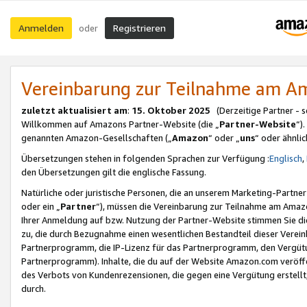
Anmelden
Registrieren
oder
Vereinbarung zur Teilnahme am 
zuletzt aktualisiert am
:
15. Oktober 2025
(Derzeitige Partner - 
Willkommen auf Amazons Partner-Website (die „
Partner-Website
“)
genannten Amazon-Gesellschaften („
Amazon
“ oder „
uns
“ oder ähnli
Übersetzungen stehen in folgenden Sprachen zur Verfügung :
Englisch
,
den Übersetzungen gilt die englische Fassung.
Natürliche oder juristische Personen, die an unserem Marketing-Partn
oder ein „
Partner
“), müssen die Vereinbarung zur Teilnahme am Ama
Ihrer Anmeldung auf bzw. Nutzung der Partner-Website stimmen Sie die
zu, die durch Bezugnahme einen wesentlichen Bestandteil dieser Verei
Partnerprogramm, die IP-Lizenz für das Partnerprogramm, den Vergütu
Partnerprogramm). Inhalte, die du auf der Website Amazon.com veröffe
des Verbots von Kundenrezensionen, die gegen eine Vergütung erstellt, 
durch.