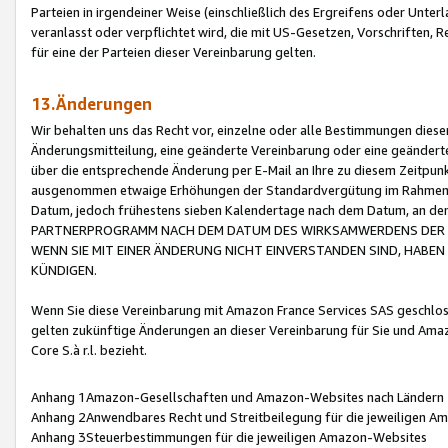
Parteien in irgendeiner Weise (einschließlich des Ergreifens oder Unt
veranlasst oder verpflichtet wird, die mit US-Gesetzen, Vorschriften,
für eine der Parteien dieser Vereinbarung gelten.
13.Änderungen
Wir behalten uns das Recht vor, einzelne oder alle Bestimmungen diese
Änderungsmitteilung, eine geänderte Vereinbarung oder eine geänderte 
über die entsprechende Änderung per E-Mail an Ihre zu diesem Zeitpun
ausgenommen etwaige Erhöhungen der Standardvergütung im Rahmen
Datum, jedoch frühestens sieben Kalendertage nach dem Datum, an de
PARTNERPROGRAMM NACH DEM DATUM DES WIRKSAMWERDENS DER Ä
WENN SIE MIT EINER ÄNDERUNG NICHT EINVERSTANDEN SIND, HABEN S
KÜNDIGEN.
Wenn Sie diese Vereinbarung mit Amazon France Services SAS geschlo
gelten zukünftige Änderungen an dieser Vereinbarung für Sie und Ama
Core S.à r.l. bezieht.
Anhang 1Amazon-Gesellschaften und Amazon-Websites nach Ländern
Anhang 2Anwendbares Recht und Streitbeilegung für die jeweiligen 
Anhang 3Steuerbestimmungen für die jeweiligen Amazon-Websites