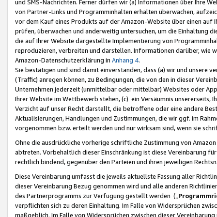
und SMS-Nachrichten. Ferner dürfen wir (a) Informationen über Ihre We
von Partner-Links und Programminhalten erhalten überwachen, aufzei
vor dem Kauf eines Produkts auf der Amazon-Website über einen auf Ih
prüfen, überwachen und anderweitig untersuchen, um die Einhaltung dies
die auf Ihrer Website dargestellte Implementierung von Programminhalt
reproduzieren, verbreiten und darstellen. Informationen darüber, wie w
Amazon-Datenschutzerklärung in
Anhang 4
.
Sie bestätigen und sind damit einverstanden, dass (a) wir und unsere 
(Traffic) anregen können, zu Bedingungen, die von den in dieser Vere
Unternehmen jederzeit (unmittelbar oder mittelbar) Websites oder Appl
Ihrer Website im Wettbewerb stehen, (c) ein Versäumnis unsererseits, I
Verzicht auf unser Recht darstellt, die betroffene oder eine andere B
Aktualisierungen, Handlungen und Zustimmungen, die wir ggf. im Rahme
vorgenommen bzw. erteilt werden und nur wirksam sind, wenn sie schri
Ohne die ausdrückliche vorherige schriftliche Zustimmung von Amazon
abtreten. Vorbehaltlich dieser Einschränkung ist diese Vereinbarung f
rechtlich bindend, gegenüber den Parteien und ihren jeweiligen Rech
Diese Vereinbarung umfasst die jeweils aktuellste Fassung aller Richtli
dieser Vereinbarung Bezug genommen wird und alle anderen Richtlinie
des Partnerprogramms zur Verfügung gestellt werden („
Programmric
verpflichten sich zu deren Einhaltung. Im Falle von Widersprüchen zwi
maßgeblich. Im Falle von Widersprüchen zwischen dieser Vereinbarun