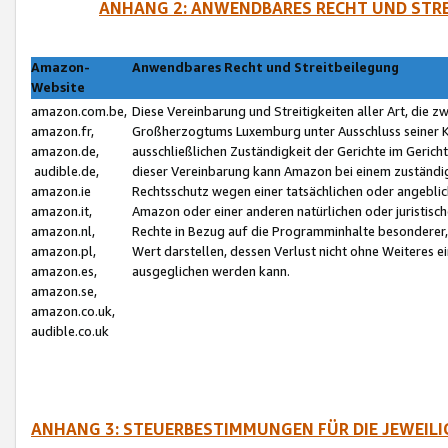
ANHANG 2: ANWENDBARES RECHT UND STRE
Amazon-
Anwendbares Recht und Streitbeilegung
Website
amazon.com.be,
Diese Vereinbarung und Streitigkeiten aller Art, die 
amazon.fr,
Großherzogtums Luxemburg unter Ausschluss seiner Kol
amazon.de,
ausschließlichen Zuständigkeit der Gerichte im Geri
audible.de,
dieser Vereinbarung kann Amazon bei einem zuständig
amazon.ie
Rechtsschutz wegen einer tatsächlichen oder angebli
amazon.it,
Amazon oder einer anderen natürlichen oder juristisc
amazon.nl,
Rechte in Bezug auf die Programminhalte besonderer,
amazon.pl,
Wert darstellen, dessen Verlust nicht ohne Weiteres e
amazon.es,
ausgeglichen werden kann.
amazon.se,
amazon.co.uk,
audible.co.uk
ANHANG 3: STEUERBESTIMMUNGEN FÜR DIE JEWEIL