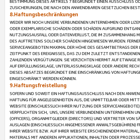
BESTIMMUNG DIESES ARTIKELS 7 BEGRÜNDET EINEN AUSSCHLUSS 
ZUSICHERUNGEN, DIE NACH DEN ANWENDBAREN GESETZLICHEN BE
8.Haftungsbeschränkungen
WEDER WIR NOCH UNSERE VERBUNDENEN UNTERNEHMEN ODER LIZEN
ODER EXEMPLARISCHE SCHÄDEN ODER SCHÄDEN AUFGRUND ENTGANG
NUTZUNGSAUSFALL ODER DATENVERLUST, DIE IM ZUSAMMENHANG MI
DES AUFTRETENS SOLCHER SCHÄDEN HINGEWIESEN WURDEN. FERN
SERVICEANGEBOTEN MAXIMAL DER HÖHE DES GESAMTBETRAGS DER 
ZEITPUNKT DES EREIGNISSES, DAS ZU DEM ZULETZT ENTSTANDENE
ZAHLENDEN VERGÜTUNGEN. SIE VERZICHTEN HIERMIT AUF ETWAIGE 
AUF ERFÜLLUNGSKLAGE, UNTERLASSUNGSKLAGE ODER ANDERE RECHT
DIESES ABSATZES BEGRÜNDET EINE EINSCHRÄNKUNG VON HAFTUNG
EINGESCHRÄNKT WERDEN KÖNNEN.
9.Haftungsfreistellung
SOFERN UND SOWEIT EIN HAFTUNGSAUSSCHLUSS NACH DEN ANWENDB
HAFTUNG FÜR ANGELEGENHEITEN AUS, DIE UNMITTELBAR ODER MITT
WEBSITE (EINSCHLIESSLICH IHRER NUTZUNG DER SERVICEANGEBOTE)
VERPFLICHTEN SICH, UNS, UNSERE VERBUNDENEN UNTERNEHMEN UN
(OFFICERS), ORGANMITGLIEDER (DIRECTORS) UND VERTRETER VON 
AUSLAGEN (EINSCHLIESSLICH ANGEMESSENER ANWALTSGEBÜHREN) FR
IHRER WEBSITE BZW. AUF IHRER WEBSITE ERSCHEINENDEM MATERIAL
MATERIALS MIT ANDEREN APPLIKATIONEN, INHALTEN ODER PROZESSE