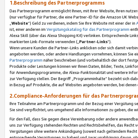
1.Beschreibung des Partnerprogramms
Das Partnerprogramm ermöglicht Ihnen, mit Ihrer Website, Ihren nutzer
(nur verfügbar für Partner, die eine Partner-ID für die Amazon UK We
„
Website
“) Geld zu verdienen, indem Sie Ihre Website mit einer der in
ist, einer anderen im
Vergütungskatalog für das Partnerprogramm
enth
Alexa Skill (über das Alexa Shopping Kit) verlinken. Entsprechende Lin
markierten Link-Formate verwenden („
Partner-Links
“).
Wenn unsere Kunden die Partner-Links anklicken oder sich damit verbi
angeboten werden, oder andere Handlungen vornehmen, können Sie eine
Partnerprogramm
näher beschrieben (und vorbehaltlich der dort festg
Produkte oder Leistungen können wir Ihnen Daten, Bilder, Texte, Linkfo
für Anwendungsprogramme, die Alexa-Funktionalität und weitere Inf
zur Verfügung stellen. Der Begriff „Programminhalte“ bezieht sich dabe
in Bezug auf Produkte, die auf Websites angeboten werden, bei denen 
2.Compliance-Anforderungen für das Partnerprog
Ihre Teilnahme am Partnerprogramm und der Bezug einer Vergütung setz
Sie sind verpflichtet, uns umgehend alle Informationen zu geben, die w
Für den Fall, dass Sie gegen diese Vereinbarung oder andere anwendba
uns zur Verfügung stehenden Rechten und Rechtsbehelfen, das Recht vo
Vergütungen ohne weitere Ankündigung (soweit nach geltendem Recht z
entsprechende Vergütungen zu haben) und zwar unabhängig davon, ob 