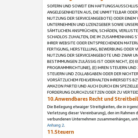
SOFERN UND SOWEIT EIN HAFTUNGSAUSSCHLUSS
ANGELEGENHEITEN AUS, DIE UNMITTELBAR ODER 
NUTZUNG DER SERVICEANGEBOTE) ODER EINEM V
UNTERNEHMEN UND LIZENZGEBER SOWIE UNSERE 
SÄMTLICHEN ANSPRÜCHEN, SCHÄDEN, VERLUSTE
SCHADLOS ZUHALTEN, DIE IM ZUSAMMENHANG STE
IHRER WEBSITE ODER ENTSPRECHENDEN MATERIA
FERTIGUNG, HERSTELLUNG, BEWERBUNG ODER VE
NUTZUNG DER SERVICEANGEBOTE UND ZWAR UN
BESTIMMUNGEN ZULÄSSIG IST ODER NICHT, (D) 
PROGRAMMRICHTLINIE), (E) IHREN STEUERN UN
STEUERN UND ZOLLABGABEN ODER DER NICHTER
VORSÄTZLICHEM FEHLVERHALTEN IHRERSEITS BZ
AMAZON PARTEI UND AUCH DURCH EIN SPEZIELL
FORDERUNG DURCHZUSETZEN ODER ZU VERTEIDI
10.Anwendbares Recht und Streitbe
Die Beilegung etwaiger Streitigkeiten, die in irg
Verletzung dieser Vereinbarung), den im Rahmen d
verbundenen Unternehmen zusammenhängen, unterl
Anhang 2
.
11.Steuern