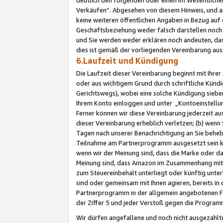
Verkäufen“. Abgesehen von diesem Hinweis, und a
keine weiteren öffentlichen Angaben in Bezug au
Geschäftsbeziehung weder falsch darstellen noch a
und Sie werden weder erklären noch andeuten, dass
dies ist gemäß der vorliegenden Vereinbarung ausd
6.Laufzeit und Kündigung
Die Laufzeit dieser Vereinbarung beginnt mit Ihre
oder aus wichtigem Grund durch schriftliche Kündi
Gerichtswegs), wobei eine solche Kündigung siebe
Ihrem Konto einloggen und unter „Kontoeinstellu
Ferner können wir diese Vereinbarung jederzeit aus
dieser Vereinbarung erheblich verletzen; (b) wenn
Tagen nach unserer Benachrichtigung an Sie behe
Teilnahme am Partnerprogramm ausgesetzt sein kö
wenn wir der Meinung sind, dass die Marke oder 
Meinung sind, dass Amazon im Zusammenhang mit d
zum Steuereinbehalt unterliegt oder künftig unter
sind oder gemeinsam mit Ihnen agieren, bereits in
Partnerprogramm in der allgemein angebotenen Fo
der Ziffer 5 und jeder Verstoß gegen die Programm
Wir dürfen angefallene und noch nicht ausgezahlt