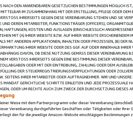
 NACH DEN ANWENDBAREN GESETZLICHEN BESTIMMUNGEN MÖGLICH IST, S
MITTELBAR IM ZUSAMMENHANG MIT DER ERSTELLUNG, PFLEGE ODER DEM BE
ERSTOSS IHRERSEITS GEGEN DIESE VEREINBARUNG STEHEN UND SIE VERP
UND DEREN MITARBEITER, FUNKTIONSTRÄGER (OFFICERS), ORGANMITGLI
N, HAFTUNGEN, KOSTEN UND AUSLAGEN (EINSCHLIESSLICH ANGEMESSENE
HEN MIT (A) IHRER WEBSITE BZW. AUF IHRER WEBSITE ERSCHEINENDEM M
LS MIT ANDEREN APPLIKATIONEN, INHALTEN ODER PROZESSEN, (B) DER 
RMARKTUNG IHRER WEBSITE ODER DES GGF. AUF ODER INNERHALB IHRER W
ABHÄNGIG DAVON, OB DIESE NUTZUNG GEMÄSS DIESER VEREINBARUNG B
EINEM VERSTOSS IHRERSEITS GEGEN EINE BESTIMMUNG DIESER VEREINBARU
D ZOLLABGABEN ODER MIT DER EINTREIBUNG, ZAHLUNG ODER DEM AUSBLEI
FÜLLUNG DER STEUERREGISTRIERUNGSVERPFLICHTUNGEN ODER ZOLLVERPF
W. SEITENS IHRER MITARBEITER ODER AUFTRAGNEHMER. WIR UND UNSERE
ES MANDAT GERICHTLICHE SCHRITTE EINLEITEN UND JEDE PROZESSUALE 
GEN, ODER UM RECHTE AUCH ZUM ZWECK DER DURCHSETZUNG DIESES AR
ilegung
endeiner Weise mit dem Partnerprogramm oder dieser Vereinbarung (einschließl
ieser Vereinbarung durchgeführten Geschäften oder Tätigkeiten oder Ihrer 
iegt den für die jeweilige Amazon-Website einschlägigen Bestimmungen z