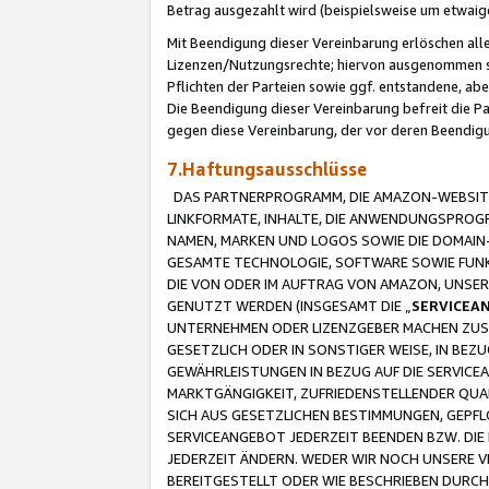
Betrag ausgezahlt wird (beispielsweise um etwai
Mit Beendigung dieser Vereinbarung erlöschen alle
Lizenzen/Nutzungsrechte; hiervon ausgenommen sind
Pflichten der Parteien sowie ggf. entstandene, ab
Die Beendigung dieser Vereinbarung befreit die P
gegen diese Vereinbarung, der vor deren Beendi
7.Haftungsausschlüsse
DAS PARTNERPROGRAMM, DIE AMAZON-WEBSITE,
LINKFORMATE, INHALTE, DIE ANWENDUNGSPRO
NAMEN, MARKEN UND LOGOS SOWIE DIE DOMAIN
GESAMTE TECHNOLOGIE, SOFTWARE SOWIE FUNKT
DIE VON ODER IM AUFTRAG VON AMAZON, UNS
GENUTZT WERDEN (INSGESAMT DIE „
SERVICEA
UNTERNEHMEN ODER LIZENZGEBER MACHEN ZUSI
GESETZLICH ODER IN SONSTIGER WEISE, IN BE
GEWÄHRLEISTUNGEN IN BEZUG AUF DIE SERVICE
MARKTGÄNGIGKEIT, ZUFRIEDENSTELLENDER QUA
SICH AUS GESETZLICHEN BESTIMMUNGEN, GEPFL
SERVICEANGEBOT JEDERZEIT BEENDEN BZW. DIE
JEDERZEIT ÄNDERN. WEDER WIR NOCH UNSERE 
BEREITGESTELLT ODER WIE BESCHRIEBEN DURC