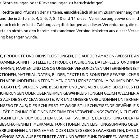
ge Stornierungen oder Rücksendungen zu berücksichtigen).
 Rechte und Pflichten der Parteien, einschließlich aller im Zusammenhang m
 die in Ziffern 3, 4, 5, 6, 7, 8, 10 und 11 dieser Vereinbarung sowie die in
er noch nicht erfüllte Zahlungsverpflichtungen aus dieser Vereinbarung, die
arteien nicht von den bereits entstandenen Verbindlichkeiten aus dieser Ver
gung begangen wurde.
 PRODUKTE UND DIENSTLEISTUNGEN, DIE AUF DER AMAZON-WEBSITE AN
GRAMMIERSCHNITTSTELLE FÜR PRODUKTWERBUNG, DATENFEEDS UND INH
-NAMEN, MARKEN UND LOGOS UNSERER VERBUNDENEN UNTERNEHMEN (EIN
IONEN, MATERIAL, DATEN, BILDER, TEXTE UND SONSTIGE GEWERBLICHE 
EREN VERBUNDENEN UNTERNEHMEN ODER LIZENZGEBERN IM RAHMEN DES 
NGEBOTE
“), WERDEN „WIE BESEHEN“ UND „WIE VERFÜGBAR“ BEREITGEST
CHERUNGEN ODER ÜBERNEHMEN GEWÄHRLEISTUNGEN GLEICH WELCHER AR
ZUG AUF DIE SERVICEANGEBOTE. WIR UND UNSERE VERBUNDENEN UNTERNEH
ANGEBOTE AUS; DIES SCHLIESST ETWAIGE STILLSCHWEIGENDE GEWÄHRLE
LITÄT, EIGNUNG FÜR EINEN BESTIMMTEN VERWENDUNGSZWECK, NICHTVER
OGENHEITEN, DEM ÜBLICHEN GESCHÄFTSVERKEHR, DER LEISTUNG ODER H
 BESCHAFFENHEIT, MERKMALE, FUNKTIONEN, DEN LEISTUNGSUMFANG ODER
VERBUNDENEN UNTERNEHMEN ODER LIZENZGEBER GEWÄHRLEISTEN, DASS D
HGÄNGIG BZW. AUF BESTIMMTE ART UND WEISE FUNKTIONIEREN WERDEN 