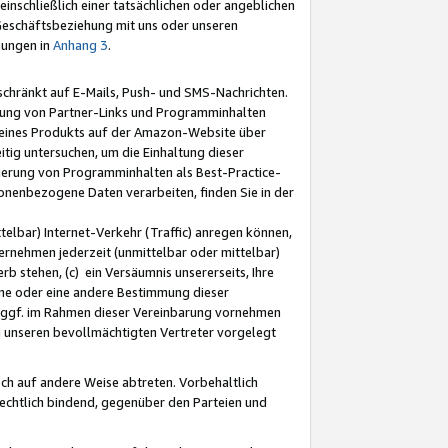
nschließlich einer tatsächlichen oder angeblichen
Geschäftsbeziehung mit uns oder unseren
mungen in
Anhang 3
.
schränkt auf E-Mails, Push- und SMS-Nachrichten.
ellung von Partner-Links und Programminhalten
 eines Produkts auf der Amazon-Website über
tig untersuchen, um die Einhaltung dieser
ntierung von Programminhalten als Best-Practice-
sonenbezogene Daten verarbeiten, finden Sie in der
telbar) Internet-Verkehr (Traffic) anregen können,
rnehmen jederzeit (unmittelbar oder mittelbar)
b stehen, (c) ein Versäumnis unsererseits, Ihre
fene oder eine andere Bestimmung dieser
r ggf. im Rahmen dieser Vereinbarung vornehmen
ch unseren bevollmächtigten Vertreter vorgelegt
ch auf andere Weise abtreten. Vorbehaltlich
rechtlich bindend, gegenüber den Parteien und