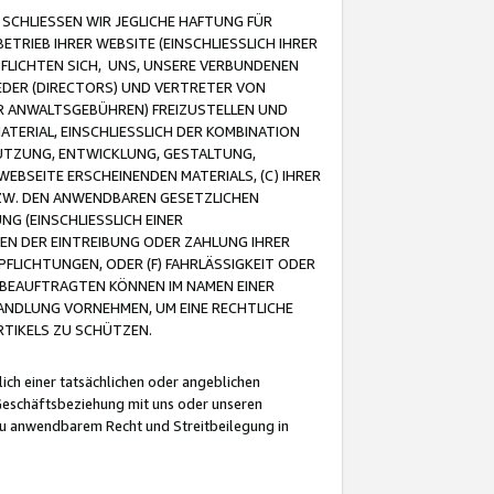
CHLIESSEN WIR JEGLICHE HAFTUNG FÜR
TRIEB IHRER WEBSITE (EINSCHLIESSLICH IHRER
FLICHTEN SICH, UNS, UNSERE VERBUNDENEN
EDER (DIRECTORS) UND VERTRETER VON
R ANWALTSGEBÜHREN) FREIZUSTELLEN UND
ATERIAL, EINSCHLIESSLICH DER KOMBINATION
NUTZUNG, ENTWICKLUNG, GESTALTUNG,
EBSEITE ERSCHEINENDEN MATERIALS, (C) IHRER
ZW. DEN ANWENDBAREN GESETZLICHEN
NG (EINSCHLIESSLICH EINER
BEN DER EINTREIBUNG ODER ZAHLUNG IHRER
LICHTUNGEN, ODER (F) FAHRLÄSSIGKEIT ODER
 BEAUFTRAGTEN KÖNNEN IM NAMEN EINER
HANDLUNG VORNEHMEN, UM EINE RECHTLICHE
TIKELS ZU SCHÜTZEN.
ich einer tatsächlichen oder angeblichen
Geschäftsbeziehung mit uns oder unseren
u anwendbarem Recht und Streitbeilegung in