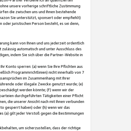
ohne unsere vorherige schriftliche Zustimmung
ürfen die zwischen uns und Ihnen bestehende
mazon Sie unterstützt, sponsert oder empfiehlt)
oder juristischen Person besteht, es sei denn,
arung kann von Ihnen und uns jederzeit ordentlich
t zulässig automatisch und unter Ausschluss des
gen, indem Sie sich über die Partner-Website in
hr Konto sperren: (a) wenn Sie Ihre Pflichten aus
eßlich Programmrichtlinien) nicht innerhalb von 7
ngsansprüchen im Zusammenhang mit Ihrer
ührende oder illegale Zwecke genutzt wurde; (e)
eschädigt werden könnte; (f) wenn wir der
rteien durchgeführten Tätigkeiten einer Pflicht
nen, die unserer Ansicht nach mit Ihnen verbunden
nto gesperrt haben) oder (h) wenn wir das
 (a) gilt jeder Verstoß gegen die Bestimmungen
ehalten, um sicherzustellen, dass der richtige