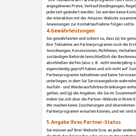
angegebenen Preise, Verkaufsbedingungen, Regeln
jederzeit geändert werden. Sie werden keine Konta
der Interaktion mit der Amazon-Website zusamme
Anweisungen zur Kontaktaufnahme folgen sollte.
4.Gewährleistungen
Sie gewährleisten und sichern zu, dass (a) Sie g
Ihre Teilnahme am Partnerprogramm noch die Erst
Anordnungen, Konzessionen, Richtlinien, Verhalten
zuständigen Behörde (einschließlich der Bestimmu
abschließen dürfen (also z. B. nicht minderjährig
eigenständig geprüft haben und sich nicht auf Zusi
Partnerprogramm teilnehmen und keine Servicean
unterliegen, in dem Sie Serviceangebote wahrneh
Ausfuhr- und Wiederausfuhrbeschränkungen einhal
gelten, und (g) die Angaben, die Sie im Zusammen
indem Sie sich über die Partner-Website in Ihrem
Wir machen keine Zusicherungen und übernehmen 
Partnerprogramm erwarten können, und wir sind n
5.Angabe Ihres Partner-Status
Sie müssen auf Ihrer Website bzw. an jeder ander
deutlich den folgenden oder einen im Wesentlichen