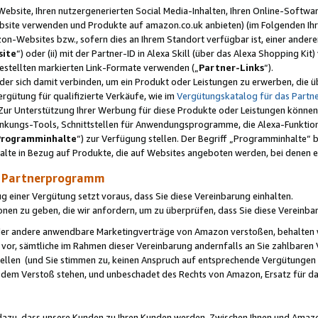
ebsite, Ihren nutzergenerierten Social Media-Inhalten, Ihren Online-Softwar
ebsite verwenden und Produkte auf amazon.co.uk anbieten) (im Folgenden Ihr
-Websites bzw., sofern dies an Ihrem Standort verfügbar ist, einer ander
ite
“) oder (ii) mit der Partner-ID in Alexa Skill (über das Alexa Shopping Ki
estellten markierten Link-Formate verwenden („
Partner-Links
“).
oder sich damit verbinden, um ein Produkt oder Leistungen zu erwerben, di
gütung für qualifizierte Verkäufe, wie im
Vergütungskatalog für das Part
Zur Unterstützung Ihrer Werbung für diese Produkte oder Leistungen können w
linkungs-Tools, Schnittstellen für Anwendungsprogramme, die Alexa-Funktion
Programminhalte
“) zur Verfügung stellen. Der Begriff „Programminhalte“ be
halte in Bezug auf Produkte, die auf Websites angeboten werden, bei denen 
as Partnerprogramm
einer Vergütung setzt voraus, dass Sie diese Vereinbarung einhalten.
ionen zu geben, die wir anfordern, um zu überprüfen, dass Sie diese Vereinba
oder andere anwendbare Marketingverträge von Amazon verstoßen, behalten w
 vor, sämtliche im Rahmen dieser Vereinbarung andernfalls an Sie zahlbare
tellen (und Sie stimmen zu, keinen Anspruch auf entsprechende Vergütungen
 dem Verstoß stehen, und unbeschadet des Rechts von Amazon, Ersatz für 
azu, dass unsere Kunden zu Ihren Kunden werden. Zwischen Ihnen und Amaz