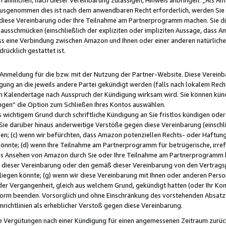
usgenommen dies ist nach dem anwendbaren Recht erforderlich, werden Sie 
f diese Vereinbarung oder Ihre Teilnahme am Partnerprogramm machen. Sie d
usschmücken (einschließlich der expliziten oder impliziten Aussage, dass A
 eine Verbindung zwischen Amazon und Ihnen oder einer anderen natürlichen 
rücklich gestattet ist.
r Anmeldung für die bzw. mit der Nutzung der Partner-Website. Diese Vereinb
gung an die jeweils andere Partei gekündigt werden (falls nach lokalem Rech
n Kalendertage nach Ausspruch der Kündigung wirksam wird. Sie können kündi
ngen“ die Option zum Schließen Ihres Kontos auswählen.
 wichtigem Grund durch schriftliche Kündigung an Sie fristlos kündigen oder I
 Sie darüber hinaus anderweitige Verstöße gegen diese Vereinbarung (einschli
ben; (c) wenn wir befürchten, dass Amazon potenziellen Rechts- oder Haftu
nnte; (d) wenn Ihre Teilnahme am Partnerprogramm für betrügerische, irref
das Ansehen von Amazon durch Sie oder Ihre Teilnahme am Partnerprogramm b
ieser Vereinbarung oder den gemäß dieser Vereinbarung von den Vertragspa
liegen könnte; (g) wenn wir diese Vereinbarung mit Ihnen oder anderen Perso
 der Vergangenheit, gleich aus welchem Grund, gekündigt hatten (oder Ihr Ko
rm beenden. Vorsorglich und ohne Einschränkung des vorstehenden Absatzes
richtlinien als erheblicher Verstoß gegen diese Vereinbarung.
e Vergütungen nach einer Kündigung für einen angemessenen Zeitraum zurückb