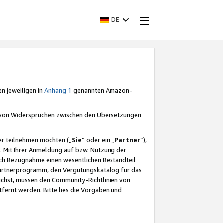
DE
en jeweiligen in
Anhang 1
genannten Amazon-
e von Widersprüchen zwischen den Übersetzungen
er teilnehmen möchten („
Sie
“ oder ein „
Partner
“),
. Mit Ihrer Anmeldung auf bzw. Nutzung der
durch Bezugnahme einen wesentlichen Bestandteil
 Partnerprogramm, den Vergütungskatalog für das
ichst, müssen den Community-Richtlinien von
fernt werden. Bitte lies die Vorgaben und