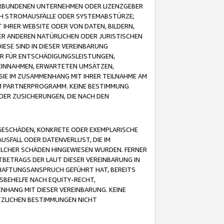
VERBUNDENEN UNTERNEHMEN ODER LIZENZGEBER
ICH STROMAUSFÄLLE ODER SYSTEMABSTÜRZE;
IHRER WEBSITE ODER VON DATEN, BILDERN,
ER ANDEREN NATÜRLICHEN ODER JURISTISCHEN
ESE SIND IN DIESER VEREINBARUNG
R FÜR ENTSCHÄDIGUNGSLEISTUNGEN,
EINNAHMEN, ERWARTETEN UMSÄTZEN,
SIE IM ZUSAMMENHANG MIT IHRER TEILNAHME AM
M PARTNERPROGRAMM. KEINE BESTIMMUNG
DER ZUSICHERUNGEN, DIE NACH DEN
GESCHÄDEN, KONKRETE ODER EXEMPLARISCHE
SFALL ODER DATENVERLUST, DIE IM
OLCHER SCHÄDEN HINGEWIESEN WURDEN. FERNER
BETRAGS DER LAUT DIESER VEREINBARUNG IN
HAFTUNGSANSPRUCH GEFÜHRT HAT, BEREITS
SBEHELFE NACH EQUITY-RECHT,
NHANG MIT DIESER VEREINBARUNG. KEINE
TZLICHEN BESTIMMUNGEN NICHT