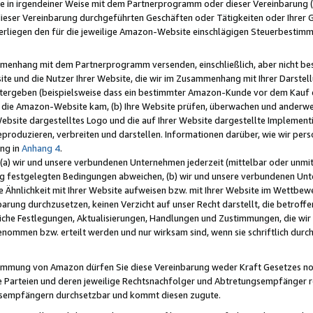
e in irgendeiner Weise mit dem Partnerprogramm oder dieser Vereinbarung (ei
ieser Vereinbarung durchgeführten Geschäften oder Tätigkeiten oder Ihrer 
liegen den für die jeweilige Amazon-Website einschlägigen Steuerbestim
mmenhang mit dem Partnerprogramm versenden, einschließlich, aber nicht be
site und die Nutzer Ihrer Website, die wir im Zusammenhang mit Ihrer Darst
itergeben (beispielsweise dass ein bestimmter Amazon-Kunde vor dem Kauf
uf die Amazon-Website kam, (b) Ihre Website prüfen, überwachen und anderwei
r Website dargestelltes Logo und die auf Ihrer Website dargestellte Impleme
reproduzieren, verbreiten und darstellen. Informationen darüber, wie wir per
ng in
Anhang 4
.
 (a) wir und unsere verbundenen Unternehmen jederzeit (mittelbar oder unmit
ng festgelegten Bedingungen abweichen, (b) wir und unsere verbundenen Unte
 Ähnlichkeit mit Ihrer Website aufweisen bzw. mit Ihrer Website im Wettbewer
barung durchzusetzen, keinen Verzicht auf unser Recht darstellt, die betrof
liche Festlegungen, Aktualisierungen, Handlungen und Zustimmungen, die wi
enommen bzw. erteilt werden und nur wirksam sind, wenn sie schriftlich dur
stimmung von Amazon dürfen Sie diese Vereinbarung weder Kraft Gesetzes no
die Parteien und deren jeweilige Rechtsnachfolger und Abtretungsempfänger 
ngsempfängern durchsetzbar und kommt diesen zugute.