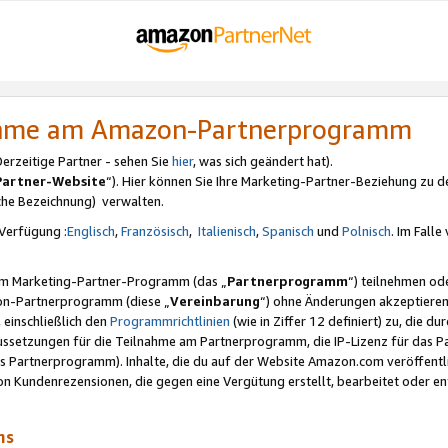
nahme am Amazon-Partnerprogramm
rzeitige Partner - sehen Sie
hier
, was sich geändert hat).
Partner-Website
“). Hier können Sie Ihre Marketing-Partner-Beziehung zu d
iche Bezeichnung) verwalten.
Verfügung :
Englisch
,
Französisch
,
Italienisch
,
Spanisch
und
Polnisch
. Im Fall
erem Marketing-Partner-Programm (das „
Partnerprogramm
“) teilnehmen od
on-Partnerprogramm (diese „
Vereinbarung
“) ohne Änderungen akzeptieren
 einschließlich den
Programmrichtlinien
(wie in Ziffer 12 definiert) zu, die 
raussetzungen für die Teilnahme am Partnerprogramm, die IP-Lizenz für das
s Partnerprogramm). Inhalte, die du auf der Website Amazon.com veröffentl
n Kundenrezensionen, die gegen eine Vergütung erstellt, bearbeitet oder ent
mms