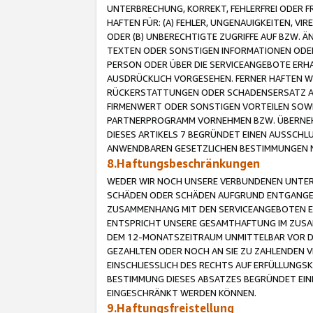
UNTERBRECHUNG, KORREKT, FEHLERFREI ODER 
HAFTEN FÜR: (A) FEHLER, UNGENAUIGKEITEN, 
ODER (B) UNBERECHTIGTE ZUGRIFFE AUF BZW. 
TEXTEN ODER SONSTIGEN INFORMATIONEN ODER 
PERSON ODER ÜBER DIE SERVICEANGEBOTE ERHA
AUSDRÜCKLICH VORGESEHEN. FERNER HAFTEN 
RÜCKERSTATTUNGEN ODER SCHADENSERSATZ AU
FIRMENWERT ODER SONSTIGEN VORTEILEN SOWIE
PARTNERPROGRAMM VORNEHMEN BZW. ÜBERNEHM
DIESES ARTIKELS 7 BEGRÜNDET EINEN AUSSCH
ANWENDBAREN GESETZLICHEN BESTIMMUNGEN 
8.Haftungsbeschränkungen
WEDER WIR NOCH UNSERE VERBUNDENEN UNTERN
SCHÄDEN ODER SCHÄDEN AUFGRUND ENTGANGENE
ZUSAMMENHANG MIT DEN SERVICEANGEBOTEN EN
ENTSPRICHT UNSERE GESAMTHAFTUNG IM ZUSAM
DEM 12-MONATSZEITRAUM UNMITTELBAR VOR DE
GEZAHLTEN ODER NOCH AN SIE ZU ZAHLENDEN V
EINSCHLIESSLICH DES RECHTS AUF ERFÜLLUNGS
BESTIMMUNG DIESES ABSATZES BEGRÜNDET EI
EINGESCHRÄNKT WERDEN KÖNNEN.
9.Haftungsfreistellung