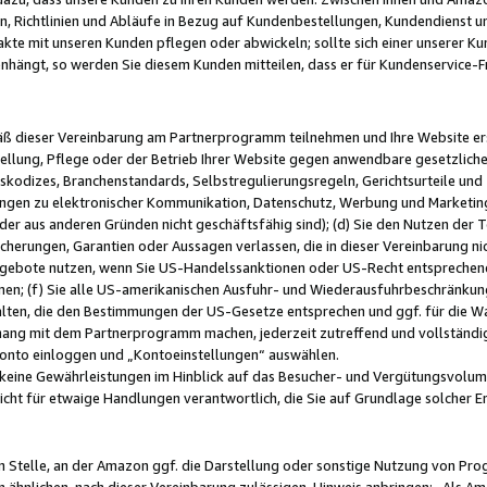
, Richtlinien und Abläufe in Bezug auf Kundenbestellungen, Kundendienst 
kte mit unseren Kunden pflegen oder abwickeln; sollte sich einer unserer Ku
nhängt, so werden Sie diesem Kunden mitteilen, dass er für Kundenservic
emäß dieser Vereinbarung am Partnerprogramm teilnehmen und Ihre Website er
ellung, Pflege oder der Betrieb Ihrer Website gegen anwendbare gesetzlich
skodizes, Branchenstandards, Selbstregulierungsregeln, Gerichtsurteile und 
ngen zu elektronischer Kommunikation, Datenschutz, Werbung und Marketing)
 oder aus anderen Gründen nicht geschäftsfähig sind); (d) Sie den Nutzen de
cherungen, Garantien oder Aussagen verlassen, die in dieser Vereinbarung nich
gebote nutzen, wenn Sie US-Handelssanktionen oder US-Recht entsprechen
men; (f) Sie alle US-amerikanischen Ausfuhr- und Wiederausfuhrbeschränkun
ten, die den Bestimmungen der US-Gesetze entsprechen und ggf. für die Wa
hang mit dem Partnerprogramm machen, jederzeit zutreffend und vollständig 
 Konto einloggen und „Kontoeinstellungen“ auswählen.
keine Gewährleistungen im Hinblick auf das Besucher- und Vergütungsvolu
icht für etwaige Handlungen verantwortlich, die Sie auf Grundlage solcher
en Stelle, an der Amazon ggf. die Darstellung oder sonstige Nutzung von Pr
 ähnlichen, nach dieser Vereinbarung zulässigen, Hinweis anbringen: „Als Ama