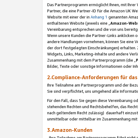
Das Partnerprogramm ermöglicht Ihnen, mit Ihrer W
Partner, die eine Partner-ID für die Amazon UK W
Website mit einer der in
Anhang 1
genannten Amazon
enthaltenen Website (jeweils eine „
Amazon-Webs
Vereinbarung entsprechen und die von uns bereitg
Wenn unsere Kunden die Partner-Links anklicken 
andere Handlungen vornehmen, können Sie eine Ver
der dort festgelegten Einschränkungen) erhalten. 
Widgets, Links, Marketing-Inhalte und andere Ver
Zusammenhang mit dem Partnerprogramm (die „
Bilder, Texte oder sonstige Informationen oder In
2.Compliance-Anforderungen für d
Ihre Teilnahme am Partnerprogramm und der Bezug 
Sie sind verpflichtet, uns umgehend alle Informat
Für den Fall, dass Sie gegen diese Vereinbarung 
stehenden Rechten und Rechtsbehelfen, das Recht
nach geltendem Recht zulässig) dauerhaft einzus
unmittelbar oder mittelbar im Zusammenhang mit
3.Amazon-Kunden
Ihre Teilnahme am Partnerprogramm führt nicht d