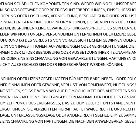
FREI VON SCHÄDLICHEN KOMPONENTEN SIND. WEDER WIR NOCH UNSERE 
VIREN, SCHADSOFTWARE ODER BETRIEBSUNTERBRECHUNGEN, EINSCHLIESSL
ÄNDERUNG ODER LÖSCHUNG, VERNICHTUNG, BESCHÄDIGUNG ODER VERLUST 
INHALTEN. BERATUNG ODER INFORMATIONEN, DIE SIE VON UNS ODER EIN
LTEN, BEGRÜNDEN KEINE GEWÄHRLEISTUNGSANSPRÜCHE, ES SEIN DENN, DI
WEDER WIR NOCH UNSERE VERBUNDENEN UNTERNEHMEN ODER LIZENZGEBE
FGRUND (X) DES VERLUSTS VON VORAUSSICHTLICHEN GEWINNEN ODER 
 (Y) VON INVESTITIONEN, AUFWENDUNGEN ODER VERPFLICHTUNGEN, DIE 
EN ODER (Z) DER BEENDIGUNG ODER AUSSETZUNG IHRER TEILNAHME A
LUSS ODER EINE EINSCHRÄNKUNG VON GEWÄHRLEISTUNGEN, HAFTUNGEN O
NICHT AUSGESCHLOSSEN ODER EINGESCHRÄNKT WERDEN KÖNNEN.
EHMEN ODER LIZENZGEBER HAFTEN FÜR MITTELBARE, NEBEN- ODER FOL
R EINNAHMEN ODER GEWINNE, VERLUST VON FIRMENWERT, NUTZUNGSAU
TSTEHEN, SELBST WENN WIR AUF DIE MÖGLICHKEIT DES AUFTRETENS S
MENHANG MIT DEN SERVICEANGEBOTEN MAXIMAL DER HÖHE DES GESAMT
M ZEITPUNKT DES EREIGNISSES, DAS ZU DEM ZULETZT ENTSTANDENEN 
ERGÜTUNGEN. SIE VERZICHTEN HIERMIT AUF ETWAIGE RECHTE UND RECHT
KLAGE, UNTERLASSUNGSKLAGE ODER ANDERE RECHTSBEHELFE IM ZUSAMME
NE EINSCHRÄNKUNG VON HAFTUNGEN, DIE NACH DEN ANWENDBAREN GESE