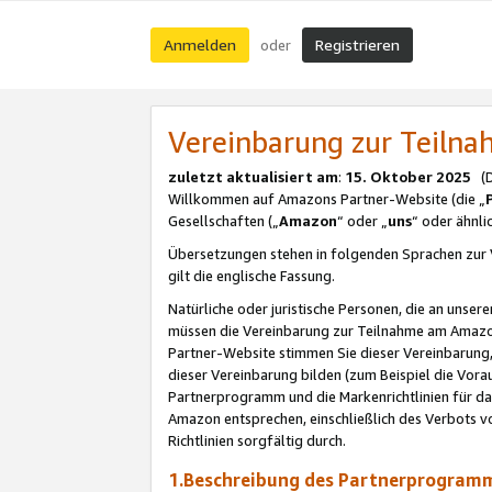
Anmelden
Registrieren
oder
Vereinbarung zur Teil
zuletzt aktualisiert am
:
15. Oktober 2025
(De
Willkommen auf Amazons Partner-Website (die „
Gesellschaften („
Amazon
“ oder „
uns
“ oder ähnl
Übersetzungen stehen in folgenden Sprachen zur 
gilt die englische Fassung.
Natürliche oder juristische Personen, die an uns
müssen die Vereinbarung zur Teilnahme am Amaz
Partner-Website stimmen Sie dieser Vereinbarung,
dieser Vereinbarung bilden (zum Beispiel die Vo
Partnerprogramm und die Markenrichtlinien für da
Amazon entsprechen, einschließlich des Verbots vo
Richtlinien sorgfältig durch.
1.Beschreibung des Partnerprogra