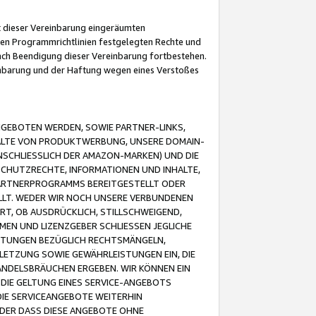
it dieser Vereinbarung eingeräumten
 den Programmrichtlinien festgelegten Rechte und
 nach Beendigung dieser Vereinbarung fortbestehen.
einbarung und der Haftung wegen eines Verstoßes
GEBOTEN WERDEN, SOWIE PARTNER-LINKS,
ALTE VON PRODUKTWERBUNG, UNSERE DOMAIN-
SCHLIESSLICH DER AMAZON-MARKEN) UND DIE
SCHUTZRECHTE, INFORMATIONEN UND INHALTE,
PARTNERPROGRAMMS BEREITGESTELLT ODER
ELLT. WEDER WIR NOCH UNSERE VERBUNDENEN
T, OB AUSDRÜCKLICH, STILLSCHWEIGEND,
MEN UND LIZENZGEBER SCHLIESSEN JEGLICHE
ISTUNGEN BEZÜGLICH RECHTSMÄNGELN,
LETZUNG SOWIE GEWÄHRLEISTUNGEN EIN, DIE
ANDELSBRÄUCHEN ERGEBEN. WIR KÖNNEN EIN
 DIE GELTUNG EINES SERVICE-ANGEBOTS
IE SERVICEANGEBOTE WEITERHIN
ODER DASS DIESE ANGEBOTE OHNE