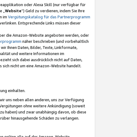
eapplikation oder Alexa Skill (nur verfügbar für
e „
Website
“) Geld zu verdienen, indem Sie Ihre
en im
Vergütungskatalog für das Partnerprogramm
t) verlinken. Entsprechende Links müssen dieser
e über die Amazon-Website angeboten werden, oder
nerprogramm
näher beschrieben (und vorbehaltlich
ir Ihnen Daten, Bilder, Texte, Linkformate,
alität und weitere Informationen im
zieht sich dabei ausdrücklich nicht auf Daten,
es sich nicht um eine Amazon-Website handelt.
rung einhalten.
ir uns neben allen anderen, uns zur Verfügung
n Vergütungen ohne weitere Ankündigung (soweit
 zu haben) und zwar unabhängig davon, ob diese
darüber hinausgehende Schäden zu verlangen.
on gelten alle auf der Amazon-Website