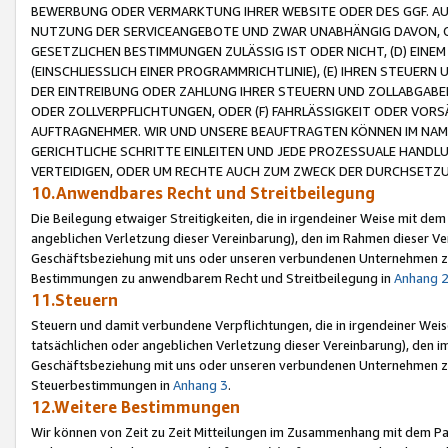
BEWERBUNG ODER VERMARKTUNG IHRER WEBSITE ODER DES GGF. AUF 
NUTZUNG DER SERVICEANGEBOTE UND ZWAR UNABHÄNGIG DAVON, O
GESETZLICHEN BESTIMMUNGEN ZULÄSSIG IST ODER NICHT, (D) EINE
(EINSCHLIESSLICH EINER PROGRAMMRICHTLINIE), (E) IHREN STEUER
DER EINTREIBUNG ODER ZAHLUNG IHRER STEUERN UND ZOLLABGAB
ODER ZOLLVERPFLICHTUNGEN, ODER (F) FAHRLÄSSIGKEIT ODER VORS
AUFTRAGNEHMER. WIR UND UNSERE BEAUFTRAGTEN KÖNNEN IM NAME
GERICHTLICHE SCHRITTE EINLEITEN UND JEDE PROZESSUALE HAND
VERTEIDIGEN, ODER UM RECHTE AUCH ZUM ZWECK DER DURCHSETZU
10.Anwendbares Recht und Streitbeilegung
Die Beilegung etwaiger Streitigkeiten, die in irgendeiner Weise mit de
angeblichen Verletzung dieser Vereinbarung), den im Rahmen dieser Ve
Geschäftsbeziehung mit uns oder unseren verbundenen Unternehmen zu
Bestimmungen zu anwendbarem Recht und Streitbeilegung in
Anhang 
11.Steuern
Steuern und damit verbundene Verpflichtungen, die in irgendeiner Wei
tatsächlichen oder angeblichen Verletzung dieser Vereinbarung), den 
Geschäftsbeziehung mit uns oder unseren verbundenen Unternehmen z
Steuerbestimmungen in
Anhang 3
.
12.Weitere Bestimmungen
Wir können von Zeit zu Zeit Mitteilungen im Zusammenhang mit dem Par