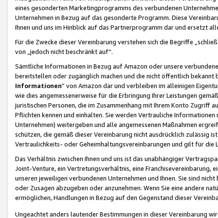
eines gesonderten Marketingprogramms des verbundenen Unternehmens
Unternehmen in Bezug auf das gesonderte Programm. Diese Vereinbarung
Ihnen und uns im Hinblick auf das Partnerprogramm dar und ersetzt al
Für die Zwecke dieser Vereinbarung verstehen sich die Begriffe „schließ
von „jedoch nicht beschränkt auf“.
Sämtliche Informationen in Bezug auf Amazon oder unsere verbunde
bereitstellen oder zugänglich machen und die nicht öffentlich bekannt bz
Informationen
“ von Amazon dar und verbleiben im alleinigen Eigent
wie dies angemessenerweise für die Erbringung Ihrer Leistungen gemäß d
juristischen Personen, die im Zusammenhang mit Ihrem Konto Zugriff au
Pflichten kennen und einhalten. Sie werden Vertrauliche Informationen 
Unternehmen) weitergeben und alle angemessenen Maßnahmen ergreifen
schützen, die gemäß dieser Vereinbarung nicht ausdrücklich zulässig is
Vertraulichkeits- oder Geheimhaltungsvereinbarungen und gilt für die
Das Verhältnis zwischen Ihnen und uns ist das unabhängiger Vertragspa
Joint-Venture, ein Vertretungsverhältnis, eine Franchisevereinbarung, 
unseren jeweiligen verbundenen Unternehmen und Ihnen. Sie sind ni
oder Zusagen abzugeben oder anzunehmen. Wenn Sie eine andere natürli
ermöglichen, Handlungen in Bezug auf den Gegenstand dieser Vereinbar
Ungeachtet anders lautender Bestimmungen in dieser Vereinbarung wird