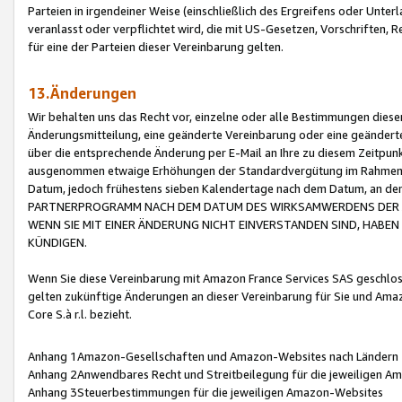
Parteien in irgendeiner Weise (einschließlich des Ergreifens oder Unt
veranlasst oder verpflichtet wird, die mit US-Gesetzen, Vorschriften,
für eine der Parteien dieser Vereinbarung gelten.
13.Änderungen
Wir behalten uns das Recht vor, einzelne oder alle Bestimmungen diese
Änderungsmitteilung, eine geänderte Vereinbarung oder eine geänderte 
über die entsprechende Änderung per E-Mail an Ihre zu diesem Zeitpun
ausgenommen etwaige Erhöhungen der Standardvergütung im Rahmen
Datum, jedoch frühestens sieben Kalendertage nach dem Datum, an de
PARTNERPROGRAMM NACH DEM DATUM DES WIRKSAMWERDENS DER Ä
WENN SIE MIT EINER ÄNDERUNG NICHT EINVERSTANDEN SIND, HABEN S
KÜNDIGEN.
Wenn Sie diese Vereinbarung mit Amazon France Services SAS geschlo
gelten zukünftige Änderungen an dieser Vereinbarung für Sie und Ama
Core S.à r.l. bezieht.
Anhang 1Amazon-Gesellschaften und Amazon-Websites nach Ländern
Anhang 2Anwendbares Recht und Streitbeilegung für die jeweiligen 
Anhang 3Steuerbestimmungen für die jeweiligen Amazon-Websites