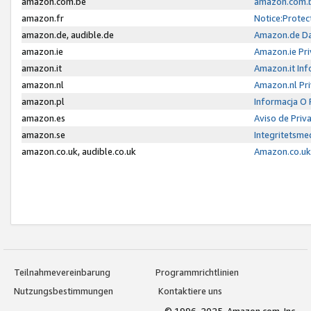
amazon.com.be
amazon.com.b
amazon.fr
Notice:Protec
amazon.de, audible.de
Amazon.de Da
amazon.ie
Amazon.ie Pri
amazon.it
Amazon.it Inf
amazon.nl
Amazon.nl Pri
amazon.pl
Informacja O
amazon.es
Aviso de Priv
amazon.se
Integritetsm
amazon.co.uk, audible.co.uk
Amazon.co.uk 
Teilnahmevereinbarung
Programmrichtlinien
Nutzungsbestimmungen
Kontaktiere uns