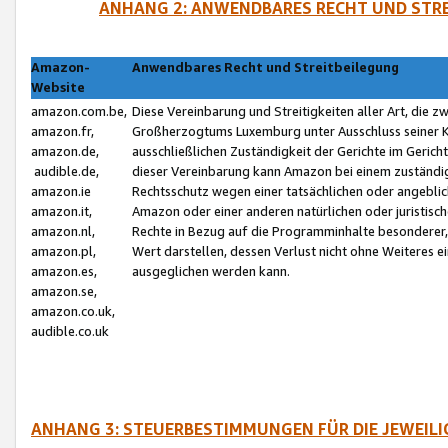
ANHANG 2: ANWENDBARES RECHT UND STRE
Amazon-
Anwendbares Recht und Streitbeilegung
Website
amazon.com.be,
Diese Vereinbarung und Streitigkeiten aller Art, die 
amazon.fr,
Großherzogtums Luxemburg unter Ausschluss seiner Kol
amazon.de,
ausschließlichen Zuständigkeit der Gerichte im Geri
audible.de,
dieser Vereinbarung kann Amazon bei einem zuständig
amazon.ie
Rechtsschutz wegen einer tatsächlichen oder angebli
amazon.it,
Amazon oder einer anderen natürlichen oder juristisc
amazon.nl,
Rechte in Bezug auf die Programminhalte besonderer,
amazon.pl,
Wert darstellen, dessen Verlust nicht ohne Weiteres e
amazon.es,
ausgeglichen werden kann.
amazon.se,
amazon.co.uk,
audible.co.uk
ANHANG 3: STEUERBESTIMMUNGEN FÜR DIE JEWEIL