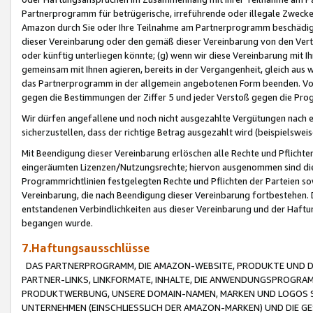
Partnerprogramm für betrügerische, irreführende oder illegale Zwecke
Amazon durch Sie oder Ihre Teilnahme am Partnerprogramm beschädig
dieser Vereinbarung oder den gemäß dieser Vereinbarung von den Vertr
oder künftig unterliegen könnte; (g) wenn wir diese Vereinbarung mit I
gemeinsam mit Ihnen agieren, bereits in der Vergangenheit, gleich aus
das Partnerprogramm in der allgemein angebotenen Form beenden. Vors
gegen die Bestimmungen der Ziffer 5 und jeder Verstoß gegen die Prog
Wir dürfen angefallene und noch nicht ausgezahlte Vergütungen nach 
sicherzustellen, dass der richtige Betrag ausgezahlt wird (beispielsw
Mit Beendigung dieser Vereinbarung erlöschen alle Rechte und Pflichte
eingeräumten Lizenzen/Nutzungsrechte; hiervon ausgenommen sind die in 
Programmrichtlinien festgelegten Rechte und Pflichten der Parteien sow
Vereinbarung, die nach Beendigung dieser Vereinbarung fortbestehen. D
entstandenen Verbindlichkeiten aus dieser Vereinbarung und der Haft
begangen wurde.
7.Haftungsausschlüsse
DAS PARTNERPROGRAMM, DIE AMAZON-WEBSITE, PRODUKTE UND DI
PARTNER-LINKS, LINKFORMATE, INHALTE, DIE ANWENDUNGSPROGR
PRODUKTWERBUNG, UNSERE DOMAIN-NAMEN, MARKEN UND LOGOS S
UNTERNEHMEN (EINSCHLIESSLICH DER AMAZON-MARKEN) UND DIE GE