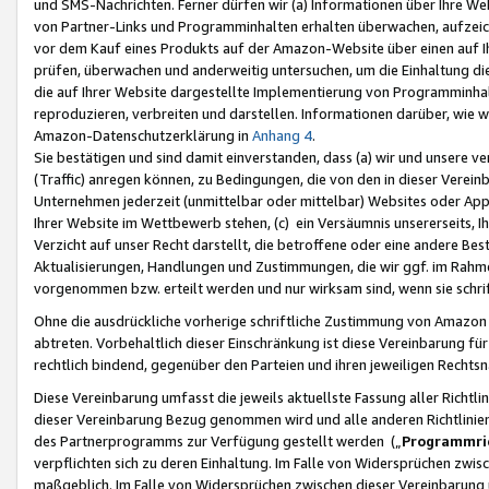
und SMS-Nachrichten. Ferner dürfen wir (a) Informationen über Ihre We
von Partner-Links und Programminhalten erhalten überwachen, aufzei
vor dem Kauf eines Produkts auf der Amazon-Website über einen auf Ih
prüfen, überwachen und anderweitig untersuchen, um die Einhaltung dies
die auf Ihrer Website dargestellte Implementierung von Programminhalt
reproduzieren, verbreiten und darstellen. Informationen darüber, wie w
Amazon-Datenschutzerklärung in
Anhang 4
.
Sie bestätigen und sind damit einverstanden, dass (a) wir und unsere 
(Traffic) anregen können, zu Bedingungen, die von den in dieser Vere
Unternehmen jederzeit (unmittelbar oder mittelbar) Websites oder Appl
Ihrer Website im Wettbewerb stehen, (c) ein Versäumnis unsererseits, I
Verzicht auf unser Recht darstellt, die betroffene oder eine andere B
Aktualisierungen, Handlungen und Zustimmungen, die wir ggf. im Rahme
vorgenommen bzw. erteilt werden und nur wirksam sind, wenn sie schri
Ohne die ausdrückliche vorherige schriftliche Zustimmung von Amazon
abtreten. Vorbehaltlich dieser Einschränkung ist diese Vereinbarung f
rechtlich bindend, gegenüber den Parteien und ihren jeweiligen Rech
Diese Vereinbarung umfasst die jeweils aktuellste Fassung aller Richtli
dieser Vereinbarung Bezug genommen wird und alle anderen Richtlinie
des Partnerprogramms zur Verfügung gestellt werden („
Programmric
verpflichten sich zu deren Einhaltung. Im Falle von Widersprüchen zwi
maßgeblich. Im Falle von Widersprüchen zwischen dieser Vereinbarun