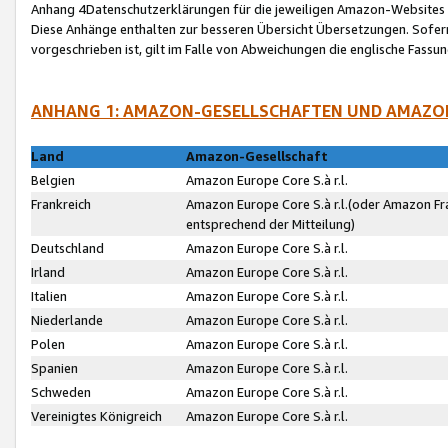
Anhang 4Datenschutzerklärungen für die jeweiligen Amazon-Websites
Diese Anhänge enthalten zur besseren Übersicht Übersetzungen. Sofe
vorgeschrieben ist, gilt im Falle von Abweichungen die englische Fass
ANHANG 1: AMAZON-GESELLSCHAFTEN UND AMAZO
Land
Amazon-Gesellschaft
Belgien
Amazon Europe Core S.à r.l.
Frankreich
Amazon Europe Core S.à r.l.(oder Amazon Fr
entsprechend der Mitteilung)
Deutschland
Amazon Europe Core S.à r.l.
Irland
Amazon Europe Core S.à r.l.
Italien
Amazon Europe Core S.à r.l.
Niederlande
Amazon Europe Core S.à r.l.
Polen
Amazon Europe Core S.à r.l.
Spanien
Amazon Europe Core S.à r.l.
Schweden
Amazon Europe Core S.à r.l.
Vereinigtes Königreich
Amazon Europe Core S.à r.l.