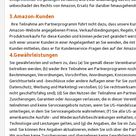
unbeschadet des Rechts von Amazon, Ersatz für darüber hinausgehen
3.Amazon-Kunden
Ihre Teilnahme am Partnerprogramm führt nicht dazu, dass unsere Kun
Amazon-Website angegebenen Preise, Verkaufsbedingungen, Regeln, Ri
Produktverkäufe für diese Kunden und können jederzeit geändert werde
sich einer unserer Kunden in einer Angelegenheit an Sie wenden, die 
Kunden mitteilen, dass er für Kundenservice-Fragen den auf der Ama
4.Gewährleistungen
Sie gewährleisten und sichern zu, dass (a) Sie gemäß dieser Vereinba
betreiben werden; (b) weder Ihre Teilnahme am Partnerprogramm noch d
Bestimmungen, Verordnungen, Vorschriften, Anordnungen, Konzessionen,
Gerichtsurteile und -beschlüsse oder andere Auflagen einer für Sie zu
Datenschutz, Werbung und Marketing) verstoßen; (c) Sie rechtswirksam 
nicht geschäftsfähig sind); (d) Sie den Nutzen der Teilnahme am Partne
Zusicherungen, Garantien oder Aussagen verlassen, die in dieser Verein
teilnehmen und keine Serviceangebote nutzen, wenn Sie US-Handelssa
unterliegen, in dem Sie Serviceangebote wahrnehmen; (f) Sie alle US
amerikanische Ausfuhr- und Wiederausfuhrbeschränkungen einhalten, 
Technologie und Leistungen gelten, und (g) die Angaben, die Sie im 
sind. Sie können Ihre Angaben aktualisieren, indem Sie sich über die 
Wir machen keine Zusicherungen und übernehmen keine Gewährleistun