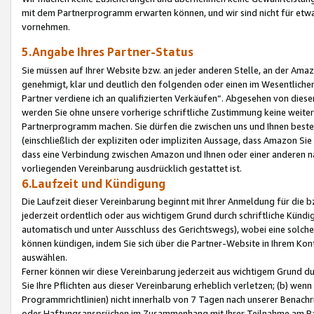
mit dem Partnerprogramm erwarten können, und wir sind nicht für etwa
vornehmen.
5.Angabe Ihres Partner-Status
Sie müssen auf Ihrer Website bzw. an jeder anderen Stelle, an der Am
genehmigt, klar und deutlich den folgenden oder einen im Wesentlichen
Partner verdiene ich an qualifizierten Verkäufen“. Abgesehen von die
werden Sie ohne unsere vorherige schriftliche Zustimmung keine weite
Partnerprogramm machen. Sie dürfen die zwischen uns und Ihnen best
(einschließlich der expliziten oder impliziten Aussage, dass Amazon Si
dass eine Verbindung zwischen Amazon und Ihnen oder einer anderen natü
vorliegenden Vereinbarung ausdrücklich gestattet ist.
6.Laufzeit und Kündigung
Die Laufzeit dieser Vereinbarung beginnt mit Ihrer Anmeldung für die 
jederzeit ordentlich oder aus wichtigem Grund durch schriftliche Kündi
automatisch und unter Ausschluss des Gerichtswegs), wobei eine solch
können kündigen, indem Sie sich über die Partner-Website in Ihrem Ko
auswählen.
Ferner können wir diese Vereinbarung jederzeit aus wichtigem Grund dur
Sie Ihre Pflichten aus dieser Vereinbarung erheblich verletzen; (b) wen
Programmrichtlinien) nicht innerhalb von 7 Tagen nach unserer Benachr
oder Haftungsansprüchen im Zusammenhang mit Ihrer Teilnahme am Pa