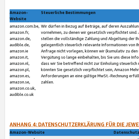
Amazon-
Steuerliche Bestimmungen
Website
amazon.com.be,
Wir dürfen in Bezug auf Beträge, auf deren Auszahlun
amazon.fr,
vornehmen, zu denen wir gesetzlich verpflichtet sind
amazon.de,
stellen die vollständige Zahlung und Abgeltung der 
audible.de,
gelegentlich steuerlich relevante Informationen von I
amazon.ie
Anfrage nicht vorlegen, können wir (kumulativ zu de
amazon.it,
Vergütung so lange einbehalten, bis Sie uns diese Inf
amazon.nl,
dass wir Sie betreffend nicht zur Einholung steuerlich 
amazon.pl,
könnten Sie gesetzlich verpflichtet sein, Amazon Meh
amazon.es,
Anforderungen an eine gültige MwSt.-Rechnung erfüllt
amazon.se,
zahlen.
amazon.co.uk,
audible.co.uk
ANHANG 4: DATENSCHUTZERKLÄRUNG FÜR DIE JEWE
Amazon-Website
Datenschutz