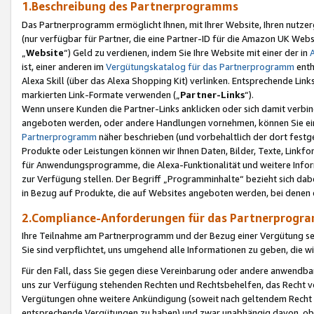
1.Beschreibung des Partnerprogramms
Das Partnerprogramm ermöglicht Ihnen, mit Ihrer Website, Ihren nutzer
(nur verfügbar für Partner, die eine Partner-ID für die Amazon UK We
„
Website
“) Geld zu verdienen, indem Sie Ihre Website mit einer der in
ist, einer anderen im
Vergütungskatalog für das Partnerprogramm
enth
Alexa Skill (über das Alexa Shopping Kit) verlinken. Entsprechende Lin
markierten Link-Formate verwenden („
Partner-Links
“).
Wenn unsere Kunden die Partner-Links anklicken oder sich damit verbi
angeboten werden, oder andere Handlungen vornehmen, können Sie eine
Partnerprogramm
näher beschrieben (und vorbehaltlich der dort festg
Produkte oder Leistungen können wir Ihnen Daten, Bilder, Texte, Linkfo
für Anwendungsprogramme, die Alexa-Funktionalität und weitere Inf
zur Verfügung stellen. Der Begriff „Programminhalte“ bezieht sich dabe
in Bezug auf Produkte, die auf Websites angeboten werden, bei denen 
2.Compliance-Anforderungen für das Partnerprog
Ihre Teilnahme am Partnerprogramm und der Bezug einer Vergütung setz
Sie sind verpflichtet, uns umgehend alle Informationen zu geben, die w
Für den Fall, dass Sie gegen diese Vereinbarung oder andere anwendba
uns zur Verfügung stehenden Rechten und Rechtsbehelfen, das Recht vo
Vergütungen ohne weitere Ankündigung (soweit nach geltendem Recht z
entsprechende Vergütungen zu haben) und zwar unabhängig davon, ob 