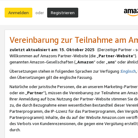
Anmelden
Registrieren
oder
Vereinbarung zur Teilnahme am 
zuletzt aktualisiert am
:
15. Oktober 2025
(Derzeitige Partner - 
Willkommen auf Amazons Partner-Website (die „
Partner-Website
“)
genannten Amazon-Gesellschaften („
Amazon
“ oder „
uns
“ oder ähnli
Übersetzungen stehen in folgenden Sprachen zur Verfügung :
Englisch
,
den Übersetzungen gilt die englische Fassung.
Natürliche oder juristische Personen, die an unserem Marketing-Partn
oder ein „
Partner
“), müssen die Vereinbarung zur Teilnahme am Ama
Ihrer Anmeldung auf bzw. Nutzung der Partner-Website stimmen Sie die
zu, die durch Bezugnahme einen wesentlichen Bestandteil dieser Verei
Partnerprogramm, die IP-Lizenz für das Partnerprogramm, den Vergütu
Partnerprogramm). Inhalte, die du auf der Website Amazon.com veröffe
des Verbots von Kundenrezensionen, die gegen eine Vergütung erstellt, 
durch.