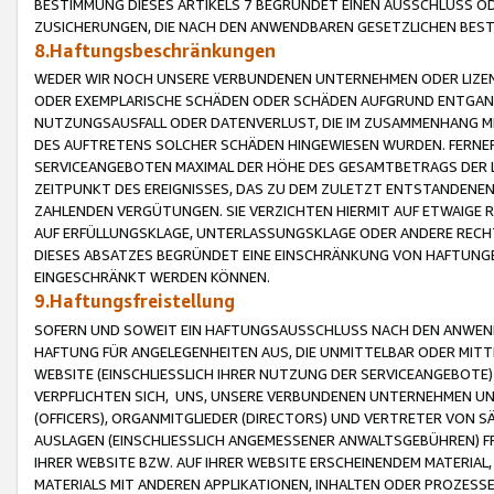
BESTIMMUNG DIESES ARTIKELS 7 BEGRÜNDET EINEN AUSSCHLUSS 
ZUSICHERUNGEN, DIE NACH DEN ANWENDBAREN GESETZLICHEN BE
8.Haftungsbeschränkungen
WEDER WIR NOCH UNSERE VERBUNDENEN UNTERNEHMEN ODER LIZEN
ODER EXEMPLARISCHE SCHÄDEN ODER SCHÄDEN AUFGRUND ENTGANG
NUTZUNGSAUSFALL ODER DATENVERLUST, DIE IM ZUSAMMENHANG MI
DES AUFTRETENS SOLCHER SCHÄDEN HINGEWIESEN WURDEN. FERN
SERVICEANGEBOTEN MAXIMAL DER HÖHE DES GESAMTBETRAGS DER 
ZEITPUNKT DES EREIGNISSES, DAS ZU DEM ZULETZT ENTSTANDENE
ZAHLENDEN VERGÜTUNGEN. SIE VERZICHTEN HIERMIT AUF ETWAIGE 
AUF ERFÜLLUNGSKLAGE, UNTERLASSUNGSKLAGE ODER ANDERE RECHT
DIESES ABSATZES BEGRÜNDET EINE EINSCHRÄNKUNG VON HAFTUNG
EINGESCHRÄNKT WERDEN KÖNNEN.
9.Haftungsfreistellung
SOFERN UND SOWEIT EIN HAFTUNGSAUSSCHLUSS NACH DEN ANWENDB
HAFTUNG FÜR ANGELEGENHEITEN AUS, DIE UNMITTELBAR ODER MITT
WEBSITE (EINSCHLIESSLICH IHRER NUTZUNG DER SERVICEANGEBOTE)
VERPFLICHTEN SICH, UNS, UNSERE VERBUNDENEN UNTERNEHMEN UN
(OFFICERS), ORGANMITGLIEDER (DIRECTORS) UND VERTRETER VON 
AUSLAGEN (EINSCHLIESSLICH ANGEMESSENER ANWALTSGEBÜHREN) FR
IHRER WEBSITE BZW. AUF IHRER WEBSITE ERSCHEINENDEM MATERIAL
MATERIALS MIT ANDEREN APPLIKATIONEN, INHALTEN ODER PROZESSE