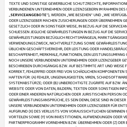
TEXTE UND SONSTIGE GEWERBLICHE SCHUTZRECHTE, INFORMATIONE
VERBUNDENEN UNTERNEHMEN ODER LIZENZGEBERN IM RAHMEN DES
„
SERVICEANGEBOTE
“), WERDEN „WIE BESEHEN“ UND „WIE VERFÜ
ODER LIZENZGEBER MACHEN ZUSICHERUNGEN ODER ÜBERNEHMEN GEW
GESETZLICH ODER IN SONSTIGER WEISE, IN BEZUG AUF DIE SERVI
SCHLIESSEN JEGLICHE GEWÄHRLEISTUNGEN IN BEZUG AUF DIE SERVI
GEWÄHRLEISTUNGEN BEZÜGLICH RECHTSMÄNGELN, MARKTGÄNGIGKEIT
VERWENDUNGSZWECK, NICHTVERLETZUNG SOWIE GEWÄHRLEISTUNGEN 
ÜBLICHEN GESCHÄFTSVERKEHR, DER LEISTUNG ODER HANDELSBRÄUCH
BESCHAFFENHEIT, MERKMALE, FUNKTIONEN, DEN LEISTUNGSUMFANG 
NOCH UNSERE VERBUNDENEN UNTERNEHMEN ODER LIZENZGEBER GEWÄ
BESCHRIEBEN DURCHGÄNGIG BZW. AUF BESTIMMTE ART UND WEISE
KORREKT, FEHLERFREI ODER FREI VON SCHÄDLICHEN KOMPONENTEN
HAFTEN FÜR: (A) FEHLER, UNGENAUIGKEITEN, VIREN, SCHADSOFTW
SYSTEMABSTÜRZE; ODER (B) UNBERECHTIGTE ZUGRIFFE AUF BZW. 
WEBSITE ODER VON DATEN, BILDERN, TEXTEN ODER SONSTIGEN INF
ODER EINER ANDEREN NATÜRLICHEN ODER JURISTISCHEN PERSON OD
GEWÄHRLEISTUNGSANSPRÜCHE, ES SEIN DENN, DIESE SIND IN DIES
UNSERE VERBUNDENEN UNTERNEHMEN ODER LIZENZGEBER FÜR EN
AUFGRUND (X) DES VERLUSTS VON VORAUSSICHTLICHEN GEWINNEN
VORTEILEN SOWIE (Y) VON INVESTITIONEN, AUFWENDUNGEN ODER VE
PARTNERPROGRAMM VORNEHMEN BZW. ÜBERNEHMEN ODER (Z) DER 