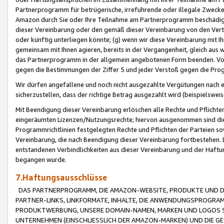
Partnerprogramm für betrügerische, irreführende oder illegale Zwecke
Amazon durch Sie oder Ihre Teilnahme am Partnerprogramm beschädig
dieser Vereinbarung oder den gemäß dieser Vereinbarung von den Vertr
oder künftig unterliegen könnte; (g) wenn wir diese Vereinbarung mit I
gemeinsam mit Ihnen agieren, bereits in der Vergangenheit, gleich aus
das Partnerprogramm in der allgemein angebotenen Form beenden. Vors
gegen die Bestimmungen der Ziffer 5 und jeder Verstoß gegen die Prog
Wir dürfen angefallene und noch nicht ausgezahlte Vergütungen nach 
sicherzustellen, dass der richtige Betrag ausgezahlt wird (beispielsw
Mit Beendigung dieser Vereinbarung erlöschen alle Rechte und Pflichte
eingeräumten Lizenzen/Nutzungsrechte; hiervon ausgenommen sind die in 
Programmrichtlinien festgelegten Rechte und Pflichten der Parteien sow
Vereinbarung, die nach Beendigung dieser Vereinbarung fortbestehen. D
entstandenen Verbindlichkeiten aus dieser Vereinbarung und der Haft
begangen wurde.
7.Haftungsausschlüsse
DAS PARTNERPROGRAMM, DIE AMAZON-WEBSITE, PRODUKTE UND DI
PARTNER-LINKS, LINKFORMATE, INHALTE, DIE ANWENDUNGSPROGR
PRODUKTWERBUNG, UNSERE DOMAIN-NAMEN, MARKEN UND LOGOS S
UNTERNEHMEN (EINSCHLIESSLICH DER AMAZON-MARKEN) UND DIE GE