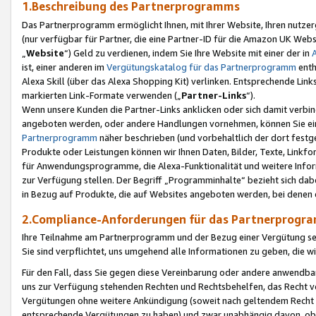
1.Beschreibung des Partnerprogramms
Das Partnerprogramm ermöglicht Ihnen, mit Ihrer Website, Ihren nutzer
(nur verfügbar für Partner, die eine Partner-ID für die Amazon UK We
„
Website
“) Geld zu verdienen, indem Sie Ihre Website mit einer der in
ist, einer anderen im
Vergütungskatalog für das Partnerprogramm
enth
Alexa Skill (über das Alexa Shopping Kit) verlinken. Entsprechende Lin
markierten Link-Formate verwenden („
Partner-Links
“).
Wenn unsere Kunden die Partner-Links anklicken oder sich damit verbi
angeboten werden, oder andere Handlungen vornehmen, können Sie eine
Partnerprogramm
näher beschrieben (und vorbehaltlich der dort festg
Produkte oder Leistungen können wir Ihnen Daten, Bilder, Texte, Linkfo
für Anwendungsprogramme, die Alexa-Funktionalität und weitere Inf
zur Verfügung stellen. Der Begriff „Programminhalte“ bezieht sich dabe
in Bezug auf Produkte, die auf Websites angeboten werden, bei denen 
2.Compliance-Anforderungen für das Partnerprog
Ihre Teilnahme am Partnerprogramm und der Bezug einer Vergütung setz
Sie sind verpflichtet, uns umgehend alle Informationen zu geben, die w
Für den Fall, dass Sie gegen diese Vereinbarung oder andere anwendba
uns zur Verfügung stehenden Rechten und Rechtsbehelfen, das Recht vo
Vergütungen ohne weitere Ankündigung (soweit nach geltendem Recht z
entsprechende Vergütungen zu haben) und zwar unabhängig davon, ob 