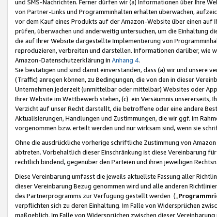
und SMS-Nachrichten. Ferner dürfen wir (a) Informationen über Ihre We
von Partner-Links und Programminhalten erhalten überwachen, aufzei
vor dem Kauf eines Produkts auf der Amazon-Website über einen auf Ih
prüfen, überwachen und anderweitig untersuchen, um die Einhaltung dies
die auf Ihrer Website dargestellte Implementierung von Programminhalt
reproduzieren, verbreiten und darstellen. Informationen darüber, wie w
Amazon-Datenschutzerklärung in
Anhang 4
.
Sie bestätigen und sind damit einverstanden, dass (a) wir und unsere 
(Traffic) anregen können, zu Bedingungen, die von den in dieser Vere
Unternehmen jederzeit (unmittelbar oder mittelbar) Websites oder Appl
Ihrer Website im Wettbewerb stehen, (c) ein Versäumnis unsererseits, I
Verzicht auf unser Recht darstellt, die betroffene oder eine andere B
Aktualisierungen, Handlungen und Zustimmungen, die wir ggf. im Rahme
vorgenommen bzw. erteilt werden und nur wirksam sind, wenn sie schri
Ohne die ausdrückliche vorherige schriftliche Zustimmung von Amazon
abtreten. Vorbehaltlich dieser Einschränkung ist diese Vereinbarung f
rechtlich bindend, gegenüber den Parteien und ihren jeweiligen Rech
Diese Vereinbarung umfasst die jeweils aktuellste Fassung aller Richtli
dieser Vereinbarung Bezug genommen wird und alle anderen Richtlinie
des Partnerprogramms zur Verfügung gestellt werden („
Programmric
verpflichten sich zu deren Einhaltung. Im Falle von Widersprüchen zwi
maßgeblich. Im Falle von Widersprüchen zwischen dieser Vereinbarun