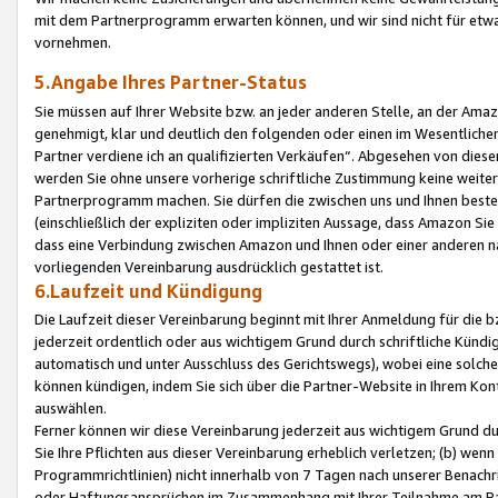
mit dem Partnerprogramm erwarten können, und wir sind nicht für etwa
vornehmen.
5.Angabe Ihres Partner-Status
Sie müssen auf Ihrer Website bzw. an jeder anderen Stelle, an der Am
genehmigt, klar und deutlich den folgenden oder einen im Wesentlichen
Partner verdiene ich an qualifizierten Verkäufen“. Abgesehen von die
werden Sie ohne unsere vorherige schriftliche Zustimmung keine weite
Partnerprogramm machen. Sie dürfen die zwischen uns und Ihnen best
(einschließlich der expliziten oder impliziten Aussage, dass Amazon Si
dass eine Verbindung zwischen Amazon und Ihnen oder einer anderen natü
vorliegenden Vereinbarung ausdrücklich gestattet ist.
6.Laufzeit und Kündigung
Die Laufzeit dieser Vereinbarung beginnt mit Ihrer Anmeldung für die 
jederzeit ordentlich oder aus wichtigem Grund durch schriftliche Kündi
automatisch und unter Ausschluss des Gerichtswegs), wobei eine solch
können kündigen, indem Sie sich über die Partner-Website in Ihrem Ko
auswählen.
Ferner können wir diese Vereinbarung jederzeit aus wichtigem Grund dur
Sie Ihre Pflichten aus dieser Vereinbarung erheblich verletzen; (b) wen
Programmrichtlinien) nicht innerhalb von 7 Tagen nach unserer Benachr
oder Haftungsansprüchen im Zusammenhang mit Ihrer Teilnahme am Pa