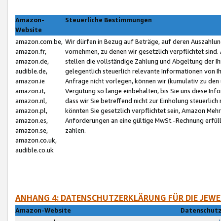
Amazon-
Steuerliche Bestimmungen
Website
amazon.com.be,
Wir dürfen in Bezug auf Beträge, auf deren Auszahlun
amazon.fr,
vornehmen, zu denen wir gesetzlich verpflichtet sind
amazon.de,
stellen die vollständige Zahlung und Abgeltung der 
audible.de,
gelegentlich steuerlich relevante Informationen von I
amazon.ie
Anfrage nicht vorlegen, können wir (kumulativ zu de
amazon.it,
Vergütung so lange einbehalten, bis Sie uns diese Inf
amazon.nl,
dass wir Sie betreffend nicht zur Einholung steuerlich 
amazon.pl,
könnten Sie gesetzlich verpflichtet sein, Amazon Meh
amazon.es,
Anforderungen an eine gültige MwSt.-Rechnung erfüllt
amazon.se,
zahlen.
amazon.co.uk,
audible.co.uk
ANHANG 4: DATENSCHUTZERKLÄRUNG FÜR DIE JEWE
Amazon-Website
Datenschutz