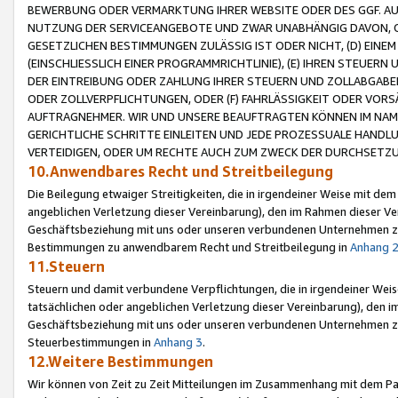
BEWERBUNG ODER VERMARKTUNG IHRER WEBSITE ODER DES GGF. AUF 
NUTZUNG DER SERVICEANGEBOTE UND ZWAR UNABHÄNGIG DAVON, O
GESETZLICHEN BESTIMMUNGEN ZULÄSSIG IST ODER NICHT, (D) EINE
(EINSCHLIESSLICH EINER PROGRAMMRICHTLINIE), (E) IHREN STEUER
DER EINTREIBUNG ODER ZAHLUNG IHRER STEUERN UND ZOLLABGAB
ODER ZOLLVERPFLICHTUNGEN, ODER (F) FAHRLÄSSIGKEIT ODER VORS
AUFTRAGNEHMER. WIR UND UNSERE BEAUFTRAGTEN KÖNNEN IM NAME
GERICHTLICHE SCHRITTE EINLEITEN UND JEDE PROZESSUALE HAND
VERTEIDIGEN, ODER UM RECHTE AUCH ZUM ZWECK DER DURCHSETZU
10.Anwendbares Recht und Streitbeilegung
Die Beilegung etwaiger Streitigkeiten, die in irgendeiner Weise mit de
angeblichen Verletzung dieser Vereinbarung), den im Rahmen dieser Ve
Geschäftsbeziehung mit uns oder unseren verbundenen Unternehmen zu
Bestimmungen zu anwendbarem Recht und Streitbeilegung in
Anhang 
11.Steuern
Steuern und damit verbundene Verpflichtungen, die in irgendeiner Wei
tatsächlichen oder angeblichen Verletzung dieser Vereinbarung), den 
Geschäftsbeziehung mit uns oder unseren verbundenen Unternehmen z
Steuerbestimmungen in
Anhang 3
.
12.Weitere Bestimmungen
Wir können von Zeit zu Zeit Mitteilungen im Zusammenhang mit dem Par