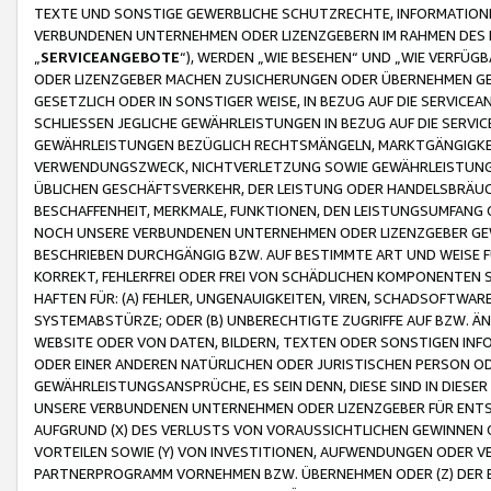
TEXTE UND SONSTIGE GEWERBLICHE SCHUTZRECHTE, INFORMATIONE
VERBUNDENEN UNTERNEHMEN ODER LIZENZGEBERN IM RAHMEN DES
„
SERVICEANGEBOTE
“), WERDEN „WIE BESEHEN“ UND „WIE VERFÜ
ODER LIZENZGEBER MACHEN ZUSICHERUNGEN ODER ÜBERNEHMEN GEW
GESETZLICH ODER IN SONSTIGER WEISE, IN BEZUG AUF DIE SERVI
SCHLIESSEN JEGLICHE GEWÄHRLEISTUNGEN IN BEZUG AUF DIE SERVI
GEWÄHRLEISTUNGEN BEZÜGLICH RECHTSMÄNGELN, MARKTGÄNGIGKEIT
VERWENDUNGSZWECK, NICHTVERLETZUNG SOWIE GEWÄHRLEISTUNGEN 
ÜBLICHEN GESCHÄFTSVERKEHR, DER LEISTUNG ODER HANDELSBRÄUCH
BESCHAFFENHEIT, MERKMALE, FUNKTIONEN, DEN LEISTUNGSUMFANG 
NOCH UNSERE VERBUNDENEN UNTERNEHMEN ODER LIZENZGEBER GEWÄ
BESCHRIEBEN DURCHGÄNGIG BZW. AUF BESTIMMTE ART UND WEISE
KORREKT, FEHLERFREI ODER FREI VON SCHÄDLICHEN KOMPONENTEN
HAFTEN FÜR: (A) FEHLER, UNGENAUIGKEITEN, VIREN, SCHADSOFTW
SYSTEMABSTÜRZE; ODER (B) UNBERECHTIGTE ZUGRIFFE AUF BZW. 
WEBSITE ODER VON DATEN, BILDERN, TEXTEN ODER SONSTIGEN INF
ODER EINER ANDEREN NATÜRLICHEN ODER JURISTISCHEN PERSON OD
GEWÄHRLEISTUNGSANSPRÜCHE, ES SEIN DENN, DIESE SIND IN DIES
UNSERE VERBUNDENEN UNTERNEHMEN ODER LIZENZGEBER FÜR EN
AUFGRUND (X) DES VERLUSTS VON VORAUSSICHTLICHEN GEWINNEN
VORTEILEN SOWIE (Y) VON INVESTITIONEN, AUFWENDUNGEN ODER VE
PARTNERPROGRAMM VORNEHMEN BZW. ÜBERNEHMEN ODER (Z) DER 