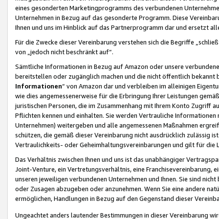
eines gesonderten Marketingprogramms des verbundenen Unternehmens
Unternehmen in Bezug auf das gesonderte Programm. Diese Vereinbarung
Ihnen und uns im Hinblick auf das Partnerprogramm dar und ersetzt al
Für die Zwecke dieser Vereinbarung verstehen sich die Begriffe „schließ
von „jedoch nicht beschränkt auf“.
Sämtliche Informationen in Bezug auf Amazon oder unsere verbunde
bereitstellen oder zugänglich machen und die nicht öffentlich bekannt bz
Informationen
“ von Amazon dar und verbleiben im alleinigen Eigent
wie dies angemessenerweise für die Erbringung Ihrer Leistungen gemäß d
juristischen Personen, die im Zusammenhang mit Ihrem Konto Zugriff au
Pflichten kennen und einhalten. Sie werden Vertrauliche Informationen 
Unternehmen) weitergeben und alle angemessenen Maßnahmen ergreifen
schützen, die gemäß dieser Vereinbarung nicht ausdrücklich zulässig is
Vertraulichkeits- oder Geheimhaltungsvereinbarungen und gilt für die
Das Verhältnis zwischen Ihnen und uns ist das unabhängiger Vertragspa
Joint-Venture, ein Vertretungsverhältnis, eine Franchisevereinbarung, 
unseren jeweiligen verbundenen Unternehmen und Ihnen. Sie sind ni
oder Zusagen abzugeben oder anzunehmen. Wenn Sie eine andere natürli
ermöglichen, Handlungen in Bezug auf den Gegenstand dieser Vereinbar
Ungeachtet anders lautender Bestimmungen in dieser Vereinbarung wird