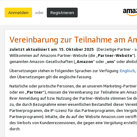
Anmelden
Registrieren
oder
Vereinbarung zur Teilnahme am 
zuletzt aktualisiert am
:
15. Oktober 2025
(Derzeitige Partner - 
Willkommen auf Amazons Partner-Website (die „
Partner-Website
“)
genannten Amazon-Gesellschaften („
Amazon
“ oder „
uns
“ oder ähnli
Übersetzungen stehen in folgenden Sprachen zur Verfügung :
Englisch
,
den Übersetzungen gilt die englische Fassung.
Natürliche oder juristische Personen, die an unserem Marketing-Partn
oder ein „
Partner
“), müssen die Vereinbarung zur Teilnahme am Ama
Ihrer Anmeldung auf bzw. Nutzung der Partner-Website stimmen Sie die
zu, die durch Bezugnahme einen wesentlichen Bestandteil dieser Verei
Partnerprogramm, die IP-Lizenz für das Partnerprogramm, den Vergütu
Partnerprogramm). Inhalte, die du auf der Website Amazon.com veröffe
des Verbots von Kundenrezensionen, die gegen eine Vergütung erstellt, 
durch.