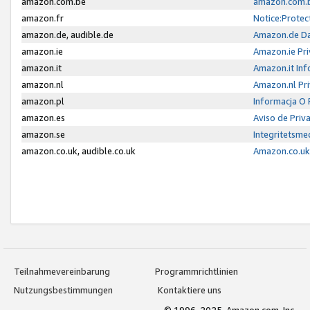
amazon.com.be
amazon.com.b
amazon.fr
Notice:Protec
amazon.de, audible.de
Amazon.de Da
amazon.ie
Amazon.ie Pri
amazon.it
Amazon.it Inf
amazon.nl
Amazon.nl Pri
amazon.pl
Informacja O
amazon.es
Aviso de Priv
amazon.se
Integritetsm
amazon.co.uk, audible.co.uk
Amazon.co.uk 
Teilnahmevereinbarung
Programmrichtlinien
Nutzungsbestimmungen
Kontaktiere uns