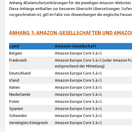
Anhang 4Datenschutzerklärungen für die jeweiligen Amazon-Websites
Diese Anhänge enthalten zur besseren Übersicht Übersetzungen. Sofe
vorgeschrieben ist, gilt im Falle von Abweichungen die englische Fass
ANHANG 1: AMAZON-GESELLSCHAFTEN UND AMAZO
Land
Amazon-Gesellschaft
Belgien
Amazon Europe Core S.à r.l.
Frankreich
Amazon Europe Core S.à r.l.(oder Amazon Fr
entsprechend der Mitteilung)
Deutschland
Amazon Europe Core S.à r.l.
Irland
Amazon Europe Core S.à r.l.
Italien
Amazon Europe Core S.à r.l.
Niederlande
Amazon Europe Core S.à r.l.
Polen
Amazon Europe Core S.à r.l.
Spanien
Amazon Europe Core S.à r.l.
Schweden
Amazon Europe Core S.à r.l.
Vereinigtes Königreich
Amazon Europe Core S.à r.l.