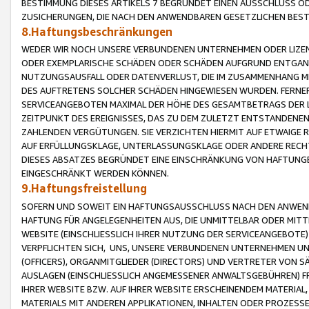
BESTIMMUNG DIESES ARTIKELS 7 BEGRÜNDET EINEN AUSSCHLUSS 
ZUSICHERUNGEN, DIE NACH DEN ANWENDBAREN GESETZLICHEN BE
8.Haftungsbeschränkungen
WEDER WIR NOCH UNSERE VERBUNDENEN UNTERNEHMEN ODER LIZEN
ODER EXEMPLARISCHE SCHÄDEN ODER SCHÄDEN AUFGRUND ENTGANG
NUTZUNGSAUSFALL ODER DATENVERLUST, DIE IM ZUSAMMENHANG MI
DES AUFTRETENS SOLCHER SCHÄDEN HINGEWIESEN WURDEN. FERN
SERVICEANGEBOTEN MAXIMAL DER HÖHE DES GESAMTBETRAGS DER 
ZEITPUNKT DES EREIGNISSES, DAS ZU DEM ZULETZT ENTSTANDENE
ZAHLENDEN VERGÜTUNGEN. SIE VERZICHTEN HIERMIT AUF ETWAIGE 
AUF ERFÜLLUNGSKLAGE, UNTERLASSUNGSKLAGE ODER ANDERE RECHT
DIESES ABSATZES BEGRÜNDET EINE EINSCHRÄNKUNG VON HAFTUNG
EINGESCHRÄNKT WERDEN KÖNNEN.
9.Haftungsfreistellung
SOFERN UND SOWEIT EIN HAFTUNGSAUSSCHLUSS NACH DEN ANWENDB
HAFTUNG FÜR ANGELEGENHEITEN AUS, DIE UNMITTELBAR ODER MITT
WEBSITE (EINSCHLIESSLICH IHRER NUTZUNG DER SERVICEANGEBOTE)
VERPFLICHTEN SICH, UNS, UNSERE VERBUNDENEN UNTERNEHMEN UN
(OFFICERS), ORGANMITGLIEDER (DIRECTORS) UND VERTRETER VON 
AUSLAGEN (EINSCHLIESSLICH ANGEMESSENER ANWALTSGEBÜHREN) FR
IHRER WEBSITE BZW. AUF IHRER WEBSITE ERSCHEINENDEM MATERIAL
MATERIALS MIT ANDEREN APPLIKATIONEN, INHALTEN ODER PROZESSE