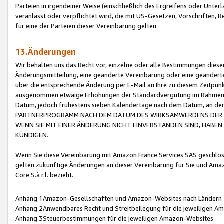
Parteien in irgendeiner Weise (einschließlich des Ergreifens oder Unt
veranlasst oder verpflichtet wird, die mit US-Gesetzen, Vorschriften,
für eine der Parteien dieser Vereinbarung gelten.
13.Änderungen
Wir behalten uns das Recht vor, einzelne oder alle Bestimmungen diese
Änderungsmitteilung, eine geänderte Vereinbarung oder eine geänderte 
über die entsprechende Änderung per E-Mail an Ihre zu diesem Zeitpun
ausgenommen etwaige Erhöhungen der Standardvergütung im Rahmen
Datum, jedoch frühestens sieben Kalendertage nach dem Datum, an de
PARTNERPROGRAMM NACH DEM DATUM DES WIRKSAMWERDENS DER Ä
WENN SIE MIT EINER ÄNDERUNG NICHT EINVERSTANDEN SIND, HABEN S
KÜNDIGEN.
Wenn Sie diese Vereinbarung mit Amazon France Services SAS geschlo
gelten zukünftige Änderungen an dieser Vereinbarung für Sie und Ama
Core S.à r.l. bezieht.
Anhang 1Amazon-Gesellschaften und Amazon-Websites nach Ländern
Anhang 2Anwendbares Recht und Streitbeilegung für die jeweiligen 
Anhang 3Steuerbestimmungen für die jeweiligen Amazon-Websites