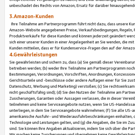
unbeschadet des Rechts von Amazon, Ersatz für darüber hinausgehen
3.Amazon-Kunden
Ihre Teilnahme am Partnerprogramm führt nicht dazu, dass unsere Kun
Amazon-Website angegebenen Preise, Verkaufsbedingungen, Regeln, Ri
Produktverkäufe für diese Kunden und können jederzeit geändert werde
sich einer unserer Kunden in einer Angelegenheit an Sie wenden, die 
Kunden mitteilen, dass er für Kundenservice-Fragen den auf der Ama
4.Gewährleistungen
Sie gewährleisten und sichern zu, dass (a) Sie gemäß dieser Vereinba
betreiben werden; (b) weder Ihre Teilnahme am Partnerprogramm noch d
Bestimmungen, Verordnungen, Vorschriften, Anordnungen, Konzessionen,
Gerichtsurteile und -beschlüsse oder andere Auflagen einer für Sie zu
Datenschutz, Werbung und Marketing) verstoßen; (c) Sie rechtswirksam 
nicht geschäftsfähig sind); (d) Sie den Nutzen der Teilnahme am Partne
Zusicherungen, Garantien oder Aussagen verlassen, die in dieser Verein
teilnehmen und keine Serviceangebote nutzen, wenn Sie US-Handelssa
unterliegen, in dem Sie Serviceangebote wahrnehmen; (f) Sie alle US
amerikanische Ausfuhr- und Wiederausfuhrbeschränkungen einhalten, 
Technologie und Leistungen gelten, und (g) die Angaben, die Sie im 
sind. Sie können Ihre Angaben aktualisieren, indem Sie sich über die 
Wir machen keine Zusicherungen und übernehmen keine Gewährleistun