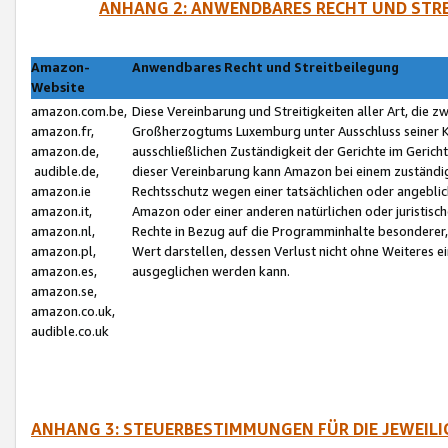
ANHANG 2: ANWENDBARES RECHT UND STRE
Amazon-
Anwendbares Recht und Streitbeilegung
Website
amazon.com.be,
Diese Vereinbarung und Streitigkeiten aller Art, die 
amazon.fr,
Großherzogtums Luxemburg unter Ausschluss seiner Kol
amazon.de,
ausschließlichen Zuständigkeit der Gerichte im Geri
audible.de,
dieser Vereinbarung kann Amazon bei einem zuständig
amazon.ie
Rechtsschutz wegen einer tatsächlichen oder angebli
amazon.it,
Amazon oder einer anderen natürlichen oder juristisc
amazon.nl,
Rechte in Bezug auf die Programminhalte besonderer,
amazon.pl,
Wert darstellen, dessen Verlust nicht ohne Weiteres e
amazon.es,
ausgeglichen werden kann.
amazon.se,
amazon.co.uk,
audible.co.uk
ANHANG 3: STEUERBESTIMMUNGEN FÜR DIE JEWEIL