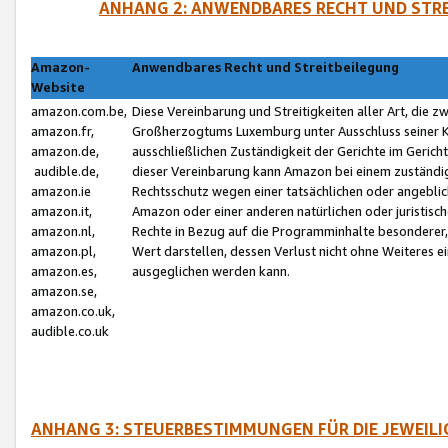
ANHANG 2: ANWENDBARES RECHT UND STRE
Amazon-
Anwendbares Recht und Streitbeilegung
Website
amazon.com.be,
Diese Vereinbarung und Streitigkeiten aller Art, die 
amazon.fr,
Großherzogtums Luxemburg unter Ausschluss seiner Kol
amazon.de,
ausschließlichen Zuständigkeit der Gerichte im Geri
audible.de,
dieser Vereinbarung kann Amazon bei einem zuständig
amazon.ie
Rechtsschutz wegen einer tatsächlichen oder angebli
amazon.it,
Amazon oder einer anderen natürlichen oder juristisc
amazon.nl,
Rechte in Bezug auf die Programminhalte besonderer,
amazon.pl,
Wert darstellen, dessen Verlust nicht ohne Weiteres e
amazon.es,
ausgeglichen werden kann.
amazon.se,
amazon.co.uk,
audible.co.uk
ANHANG 3: STEUERBESTIMMUNGEN FÜR DIE JEWEIL