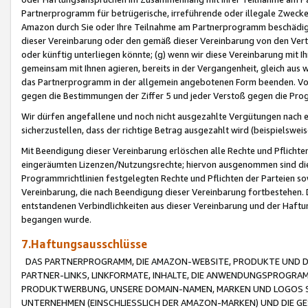
Partnerprogramm für betrügerische, irreführende oder illegale Zwecke
Amazon durch Sie oder Ihre Teilnahme am Partnerprogramm beschädig
dieser Vereinbarung oder den gemäß dieser Vereinbarung von den Vertr
oder künftig unterliegen könnte; (g) wenn wir diese Vereinbarung mit I
gemeinsam mit Ihnen agieren, bereits in der Vergangenheit, gleich aus
das Partnerprogramm in der allgemein angebotenen Form beenden. Vors
gegen die Bestimmungen der Ziffer 5 und jeder Verstoß gegen die Prog
Wir dürfen angefallene und noch nicht ausgezahlte Vergütungen nach 
sicherzustellen, dass der richtige Betrag ausgezahlt wird (beispielsw
Mit Beendigung dieser Vereinbarung erlöschen alle Rechte und Pflichte
eingeräumten Lizenzen/Nutzungsrechte; hiervon ausgenommen sind die in 
Programmrichtlinien festgelegten Rechte und Pflichten der Parteien sow
Vereinbarung, die nach Beendigung dieser Vereinbarung fortbestehen. D
entstandenen Verbindlichkeiten aus dieser Vereinbarung und der Haft
begangen wurde.
7.Haftungsausschlüsse
DAS PARTNERPROGRAMM, DIE AMAZON-WEBSITE, PRODUKTE UND DI
PARTNER-LINKS, LINKFORMATE, INHALTE, DIE ANWENDUNGSPROGR
PRODUKTWERBUNG, UNSERE DOMAIN-NAMEN, MARKEN UND LOGOS S
UNTERNEHMEN (EINSCHLIESSLICH DER AMAZON-MARKEN) UND DIE GE