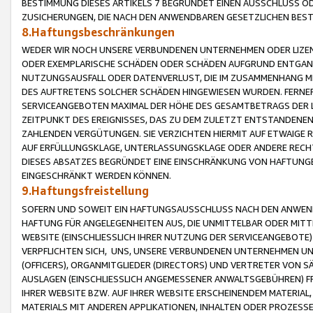
BESTIMMUNG DIESES ARTIKELS 7 BEGRÜNDET EINEN AUSSCHLUSS 
ZUSICHERUNGEN, DIE NACH DEN ANWENDBAREN GESETZLICHEN BE
8.Haftungsbeschränkungen
WEDER WIR NOCH UNSERE VERBUNDENEN UNTERNEHMEN ODER LIZEN
ODER EXEMPLARISCHE SCHÄDEN ODER SCHÄDEN AUFGRUND ENTGANG
NUTZUNGSAUSFALL ODER DATENVERLUST, DIE IM ZUSAMMENHANG MI
DES AUFTRETENS SOLCHER SCHÄDEN HINGEWIESEN WURDEN. FERN
SERVICEANGEBOTEN MAXIMAL DER HÖHE DES GESAMTBETRAGS DER 
ZEITPUNKT DES EREIGNISSES, DAS ZU DEM ZULETZT ENTSTANDENE
ZAHLENDEN VERGÜTUNGEN. SIE VERZICHTEN HIERMIT AUF ETWAIGE 
AUF ERFÜLLUNGSKLAGE, UNTERLASSUNGSKLAGE ODER ANDERE RECHT
DIESES ABSATZES BEGRÜNDET EINE EINSCHRÄNKUNG VON HAFTUNG
EINGESCHRÄNKT WERDEN KÖNNEN.
9.Haftungsfreistellung
SOFERN UND SOWEIT EIN HAFTUNGSAUSSCHLUSS NACH DEN ANWENDB
HAFTUNG FÜR ANGELEGENHEITEN AUS, DIE UNMITTELBAR ODER MITT
WEBSITE (EINSCHLIESSLICH IHRER NUTZUNG DER SERVICEANGEBOTE)
VERPFLICHTEN SICH, UNS, UNSERE VERBUNDENEN UNTERNEHMEN UN
(OFFICERS), ORGANMITGLIEDER (DIRECTORS) UND VERTRETER VON 
AUSLAGEN (EINSCHLIESSLICH ANGEMESSENER ANWALTSGEBÜHREN) FR
IHRER WEBSITE BZW. AUF IHRER WEBSITE ERSCHEINENDEM MATERIAL
MATERIALS MIT ANDEREN APPLIKATIONEN, INHALTEN ODER PROZESSE