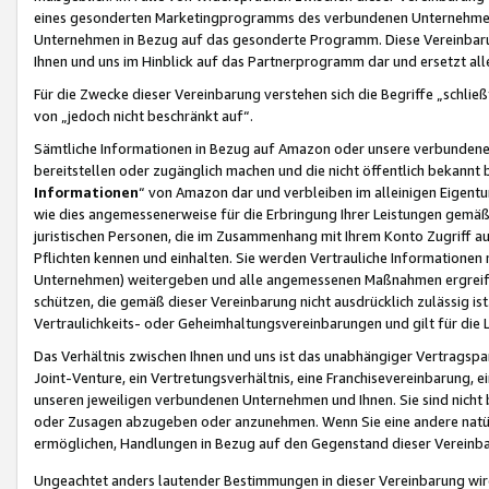
eines gesonderten Marketingprogramms des verbundenen Unternehmens
Unternehmen in Bezug auf das gesonderte Programm. Diese Vereinbarung
Ihnen und uns im Hinblick auf das Partnerprogramm dar und ersetzt al
Für die Zwecke dieser Vereinbarung verstehen sich die Begriffe „schließ
von „jedoch nicht beschränkt auf“.
Sämtliche Informationen in Bezug auf Amazon oder unsere verbunde
bereitstellen oder zugänglich machen und die nicht öffentlich bekannt bz
Informationen
“ von Amazon dar und verbleiben im alleinigen Eigent
wie dies angemessenerweise für die Erbringung Ihrer Leistungen gemäß d
juristischen Personen, die im Zusammenhang mit Ihrem Konto Zugriff au
Pflichten kennen und einhalten. Sie werden Vertrauliche Informationen 
Unternehmen) weitergeben und alle angemessenen Maßnahmen ergreifen
schützen, die gemäß dieser Vereinbarung nicht ausdrücklich zulässig is
Vertraulichkeits- oder Geheimhaltungsvereinbarungen und gilt für die
Das Verhältnis zwischen Ihnen und uns ist das unabhängiger Vertragspa
Joint-Venture, ein Vertretungsverhältnis, eine Franchisevereinbarung, 
unseren jeweiligen verbundenen Unternehmen und Ihnen. Sie sind ni
oder Zusagen abzugeben oder anzunehmen. Wenn Sie eine andere natürli
ermöglichen, Handlungen in Bezug auf den Gegenstand dieser Vereinbar
Ungeachtet anders lautender Bestimmungen in dieser Vereinbarung wird