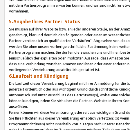
mit dem Partnerprogramm erwarten können, und wir sind nicht für etwa
vornehmen.
5.Angabe Ihres Partner-Status
Sie müssen auf Ihrer Website bzw. an jeder anderen Stelle, an der Am
genehmigt, klar und deutlich den folgenden oder einen im Wesentlichen
Partner verdiene ich an qualifizierten Verkäufen“. Abgesehen von die
werden Sie ohne unsere vorherige schriftliche Zustimmung keine weite
Partnerprogramm machen. Sie dürfen die zwischen uns und Ihnen best
(einschließlich der expliziten oder impliziten Aussage, dass Amazon Si
dass eine Verbindung zwischen Amazon und Ihnen oder einer anderen natü
vorliegenden Vereinbarung ausdrücklich gestattet ist.
6.Laufzeit und Kündigung
Die Laufzeit dieser Vereinbarung beginnt mit Ihrer Anmeldung für die 
jederzeit ordentlich oder aus wichtigem Grund durch schriftliche Kündi
automatisch und unter Ausschluss des Gerichtswegs), wobei eine solch
können kündigen, indem Sie sich über die Partner-Website in Ihrem Ko
auswählen.
Ferner können wir diese Vereinbarung jederzeit aus wichtigem Grund dur
Sie Ihre Pflichten aus dieser Vereinbarung erheblich verletzen; (b) wen
Programmrichtlinien) nicht innerhalb von 7 Tagen nach unserer Benachr
oder Haftungsansprüchen im Zusammenhang mit Ihrer Teilnahme am Pa