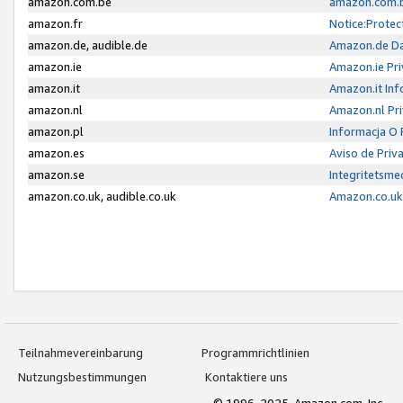
amazon.com.be
amazon.com.b
amazon.fr
Notice:Protec
amazon.de, audible.de
Amazon.de Da
amazon.ie
Amazon.ie Pri
amazon.it
Amazon.it Inf
amazon.nl
Amazon.nl Pri
amazon.pl
Informacja O
amazon.es
Aviso de Priv
amazon.se
Integritetsm
amazon.co.uk, audible.co.uk
Amazon.co.uk 
Teilnahmevereinbarung
Programmrichtlinien
Nutzungsbestimmungen
Kontaktiere uns