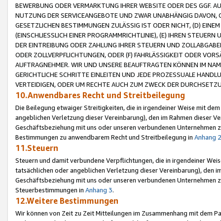
BEWERBUNG ODER VERMARKTUNG IHRER WEBSITE ODER DES GGF. AUF 
NUTZUNG DER SERVICEANGEBOTE UND ZWAR UNABHÄNGIG DAVON, O
GESETZLICHEN BESTIMMUNGEN ZULÄSSIG IST ODER NICHT, (D) EINE
(EINSCHLIESSLICH EINER PROGRAMMRICHTLINIE), (E) IHREN STEUER
DER EINTREIBUNG ODER ZAHLUNG IHRER STEUERN UND ZOLLABGAB
ODER ZOLLVERPFLICHTUNGEN, ODER (F) FAHRLÄSSIGKEIT ODER VORS
AUFTRAGNEHMER. WIR UND UNSERE BEAUFTRAGTEN KÖNNEN IM NAME
GERICHTLICHE SCHRITTE EINLEITEN UND JEDE PROZESSUALE HAND
VERTEIDIGEN, ODER UM RECHTE AUCH ZUM ZWECK DER DURCHSETZU
10.Anwendbares Recht und Streitbeilegung
Die Beilegung etwaiger Streitigkeiten, die in irgendeiner Weise mit de
angeblichen Verletzung dieser Vereinbarung), den im Rahmen dieser Ve
Geschäftsbeziehung mit uns oder unseren verbundenen Unternehmen zu
Bestimmungen zu anwendbarem Recht und Streitbeilegung in
Anhang 
11.Steuern
Steuern und damit verbundene Verpflichtungen, die in irgendeiner Wei
tatsächlichen oder angeblichen Verletzung dieser Vereinbarung), den 
Geschäftsbeziehung mit uns oder unseren verbundenen Unternehmen z
Steuerbestimmungen in
Anhang 3
.
12.Weitere Bestimmungen
Wir können von Zeit zu Zeit Mitteilungen im Zusammenhang mit dem Par