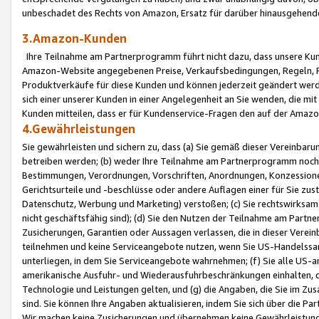
unbeschadet des Rechts von Amazon, Ersatz für darüber hinausgehen
3.Amazon-Kunden
Ihre Teilnahme am Partnerprogramm führt nicht dazu, dass unsere Kun
Amazon-Website angegebenen Preise, Verkaufsbedingungen, Regeln, Ri
Produktverkäufe für diese Kunden und können jederzeit geändert werde
sich einer unserer Kunden in einer Angelegenheit an Sie wenden, die 
Kunden mitteilen, dass er für Kundenservice-Fragen den auf der Ama
4.Gewährleistungen
Sie gewährleisten und sichern zu, dass (a) Sie gemäß dieser Vereinba
betreiben werden; (b) weder Ihre Teilnahme am Partnerprogramm noch d
Bestimmungen, Verordnungen, Vorschriften, Anordnungen, Konzessionen,
Gerichtsurteile und -beschlüsse oder andere Auflagen einer für Sie zu
Datenschutz, Werbung und Marketing) verstoßen; (c) Sie rechtswirksam 
nicht geschäftsfähig sind); (d) Sie den Nutzen der Teilnahme am Partne
Zusicherungen, Garantien oder Aussagen verlassen, die in dieser Verein
teilnehmen und keine Serviceangebote nutzen, wenn Sie US-Handelssa
unterliegen, in dem Sie Serviceangebote wahrnehmen; (f) Sie alle US
amerikanische Ausfuhr- und Wiederausfuhrbeschränkungen einhalten, 
Technologie und Leistungen gelten, und (g) die Angaben, die Sie im 
sind. Sie können Ihre Angaben aktualisieren, indem Sie sich über die 
Wir machen keine Zusicherungen und übernehmen keine Gewährleistun