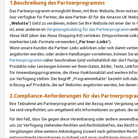
1.Beschreibung des Partnerprogramms
Das Partnerprogramm ermöglicht Ihnen, mit Ihrer Website, Ihren nutzer
(nur verfügbar für Partner, die eine Partner-ID für die Amazon UK We
„
Website
“) Geld zu verdienen, indem Sie Ihre Website mit einer der in
ist, einer anderen im
Vergütungskatalog für das Partnerprogramm
enth
Alexa Skill (über das Alexa Shopping Kit) verlinken. Entsprechende Lin
markierten Link-Formate verwenden („
Partner-Links
“).
Wenn unsere Kunden die Partner-Links anklicken oder sich damit verbi
angeboten werden, oder andere Handlungen vornehmen, können Sie eine
Partnerprogramm
näher beschrieben (und vorbehaltlich der dort festg
Produkte oder Leistungen können wir Ihnen Daten, Bilder, Texte, Linkfo
für Anwendungsprogramme, die Alexa-Funktionalität und weitere Inf
zur Verfügung stellen. Der Begriff „Programminhalte“ bezieht sich dabe
in Bezug auf Produkte, die auf Websites angeboten werden, bei denen 
2.Compliance-Anforderungen für das Partnerprog
Ihre Teilnahme am Partnerprogramm und der Bezug einer Vergütung setz
Sie sind verpflichtet, uns umgehend alle Informationen zu geben, die w
Für den Fall, dass Sie gegen diese Vereinbarung oder andere anwendba
uns zur Verfügung stehenden Rechten und Rechtsbehelfen, das Recht vo
Vergütungen ohne weitere Ankündigung (soweit nach geltendem Recht z
entsprechende Vergütungen zu haben) und zwar unabhängig davon, ob 