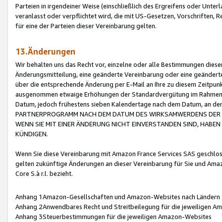
Parteien in irgendeiner Weise (einschließlich des Ergreifens oder Unt
veranlasst oder verpflichtet wird, die mit US-Gesetzen, Vorschriften,
für eine der Parteien dieser Vereinbarung gelten.
13.Änderungen
Wir behalten uns das Recht vor, einzelne oder alle Bestimmungen diese
Änderungsmitteilung, eine geänderte Vereinbarung oder eine geänderte 
über die entsprechende Änderung per E-Mail an Ihre zu diesem Zeitpun
ausgenommen etwaige Erhöhungen der Standardvergütung im Rahmen
Datum, jedoch frühestens sieben Kalendertage nach dem Datum, an de
PARTNERPROGRAMM NACH DEM DATUM DES WIRKSAMWERDENS DER Ä
WENN SIE MIT EINER ÄNDERUNG NICHT EINVERSTANDEN SIND, HABEN S
KÜNDIGEN.
Wenn Sie diese Vereinbarung mit Amazon France Services SAS geschlo
gelten zukünftige Änderungen an dieser Vereinbarung für Sie und Ama
Core S.à r.l. bezieht.
Anhang 1Amazon-Gesellschaften und Amazon-Websites nach Ländern
Anhang 2Anwendbares Recht und Streitbeilegung für die jeweiligen 
Anhang 3Steuerbestimmungen für die jeweiligen Amazon-Websites