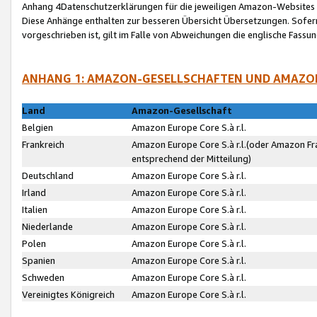
Anhang 4Datenschutzerklärungen für die jeweiligen Amazon-Websites
Diese Anhänge enthalten zur besseren Übersicht Übersetzungen. Sofe
vorgeschrieben ist, gilt im Falle von Abweichungen die englische Fass
ANHANG 1: AMAZON-GESELLSCHAFTEN UND AMAZO
Land
Amazon-Gesellschaft
Belgien
Amazon Europe Core S.à r.l.
Frankreich
Amazon Europe Core S.à r.l.(oder Amazon Fr
entsprechend der Mitteilung)
Deutschland
Amazon Europe Core S.à r.l.
Irland
Amazon Europe Core S.à r.l.
Italien
Amazon Europe Core S.à r.l.
Niederlande
Amazon Europe Core S.à r.l.
Polen
Amazon Europe Core S.à r.l.
Spanien
Amazon Europe Core S.à r.l.
Schweden
Amazon Europe Core S.à r.l.
Vereinigtes Königreich
Amazon Europe Core S.à r.l.