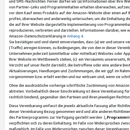
und SMS-Nachrichten. Ferner dürfen wir (a) Informationen über Ihre We
von Partner-Links und Programminhalten erhalten überwachen, aufzei
vor dem Kauf eines Produkts auf der Amazon-Website über einen auf Ih
prüfen, überwachen und anderweitig untersuchen, um die Einhaltung dies
die auf Ihrer Website dargestellte Implementierung von Programminhalt
reproduzieren, verbreiten und darstellen. Informationen darüber, wie w
Amazon-Datenschutzerklärung in
Anhang 4
.
Sie bestätigen und sind damit einverstanden, dass (a) wir und unsere 
(Traffic) anregen können, zu Bedingungen, die von den in dieser Vere
Unternehmen jederzeit (unmittelbar oder mittelbar) Websites oder Appl
Ihrer Website im Wettbewerb stehen, (c) ein Versäumnis unsererseits, I
Verzicht auf unser Recht darstellt, die betroffene oder eine andere B
Aktualisierungen, Handlungen und Zustimmungen, die wir ggf. im Rahme
vorgenommen bzw. erteilt werden und nur wirksam sind, wenn sie schri
Ohne die ausdrückliche vorherige schriftliche Zustimmung von Amazon
abtreten. Vorbehaltlich dieser Einschränkung ist diese Vereinbarung f
rechtlich bindend, gegenüber den Parteien und ihren jeweiligen Rech
Diese Vereinbarung umfasst die jeweils aktuellste Fassung aller Richtli
dieser Vereinbarung Bezug genommen wird und alle anderen Richtlinie
des Partnerprogramms zur Verfügung gestellt werden („
Programmric
verpflichten sich zu deren Einhaltung. Im Falle von Widersprüchen zwi
maßgeblich. Im Falle von Widersprüchen zwischen dieser Vereinbarun