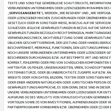
TEXTE UND SONSTIGE GEWERBLICHE SCHUTZRECHTE, INFORMATIONE
VERBUNDENEN UNTERNEHMEN ODER LIZENZGEBERN IM RAHMEN DES
„
SERVICEANGEBOTE
“), WERDEN „WIE BESEHEN“ UND „WIE VERFÜ
ODER LIZENZGEBER MACHEN ZUSICHERUNGEN ODER ÜBERNEHMEN GEW
GESETZLICH ODER IN SONSTIGER WEISE, IN BEZUG AUF DIE SERVI
SCHLIESSEN JEGLICHE GEWÄHRLEISTUNGEN IN BEZUG AUF DIE SERVI
GEWÄHRLEISTUNGEN BEZÜGLICH RECHTSMÄNGELN, MARKTGÄNGIGKEIT
VERWENDUNGSZWECK, NICHTVERLETZUNG SOWIE GEWÄHRLEISTUNGEN 
ÜBLICHEN GESCHÄFTSVERKEHR, DER LEISTUNG ODER HANDELSBRÄUCH
BESCHAFFENHEIT, MERKMALE, FUNKTIONEN, DEN LEISTUNGSUMFANG 
NOCH UNSERE VERBUNDENEN UNTERNEHMEN ODER LIZENZGEBER GEWÄ
BESCHRIEBEN DURCHGÄNGIG BZW. AUF BESTIMMTE ART UND WEISE
KORREKT, FEHLERFREI ODER FREI VON SCHÄDLICHEN KOMPONENTEN
HAFTEN FÜR: (A) FEHLER, UNGENAUIGKEITEN, VIREN, SCHADSOFTW
SYSTEMABSTÜRZE; ODER (B) UNBERECHTIGTE ZUGRIFFE AUF BZW. 
WEBSITE ODER VON DATEN, BILDERN, TEXTEN ODER SONSTIGEN INF
ODER EINER ANDEREN NATÜRLICHEN ODER JURISTISCHEN PERSON OD
GEWÄHRLEISTUNGSANSPRÜCHE, ES SEIN DENN, DIESE SIND IN DIES
UNSERE VERBUNDENEN UNTERNEHMEN ODER LIZENZGEBER FÜR EN
AUFGRUND (X) DES VERLUSTS VON VORAUSSICHTLICHEN GEWINNEN
VORTEILEN SOWIE (Y) VON INVESTITIONEN, AUFWENDUNGEN ODER VE
PARTNERPROGRAMM VORNEHMEN BZW. ÜBERNEHMEN ODER (Z) DER 