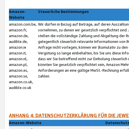
Amazon-
Steuerliche Bestimmungen
Website
amazon.com.be,
Wir dürfen in Bezug auf Beträge, auf deren Auszahlun
amazon.fr,
vornehmen, zu denen wir gesetzlich verpflichtet sind
amazon.de,
stellen die vollständige Zahlung und Abgeltung der 
audible.de,
gelegentlich steuerlich relevante Informationen von I
amazon.ie
Anfrage nicht vorlegen, können wir (kumulativ zu de
amazon.it,
Vergütung so lange einbehalten, bis Sie uns diese Inf
amazon.nl,
dass wir Sie betreffend nicht zur Einholung steuerlich 
amazon.pl,
könnten Sie gesetzlich verpflichtet sein, Amazon Meh
amazon.es,
Anforderungen an eine gültige MwSt.-Rechnung erfüllt
amazon.se,
zahlen.
amazon.co.uk,
audible.co.uk
ANHANG 4: DATENSCHUTZERKLÄRUNG FÜR DIE JEWE
Amazon-Website
Datenschutz