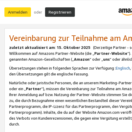
Anmelden
Registrieren
oder
Vereinbarung zur Teilnahme am 
zuletzt aktualisiert am
:
15. Oktober 2025
(Derzeitige Partner - 
Willkommen auf Amazons Partner-Website (die „
Partner-Website
“)
genannten Amazon-Gesellschaften („
Amazon
“ oder „
uns
“ oder ähnli
Übersetzungen stehen in folgenden Sprachen zur Verfügung :
Englisch
,
den Übersetzungen gilt die englische Fassung.
Natürliche oder juristische Personen, die an unserem Marketing-Partn
oder ein „
Partner
“), müssen die Vereinbarung zur Teilnahme am Ama
Ihrer Anmeldung auf bzw. Nutzung der Partner-Website stimmen Sie die
zu, die durch Bezugnahme einen wesentlichen Bestandteil dieser Verei
Partnerprogramm, die IP-Lizenz für das Partnerprogramm, den Vergütu
Partnerprogramm). Inhalte, die du auf der Website Amazon.com veröffe
des Verbots von Kundenrezensionen, die gegen eine Vergütung erstellt, 
durch.