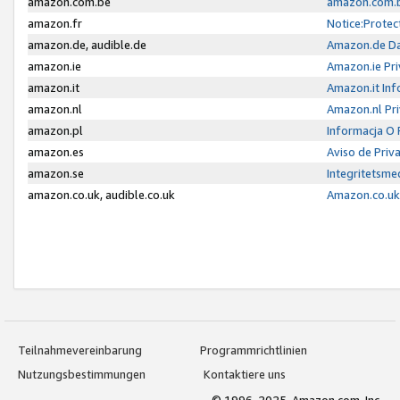
amazon.com.be
amazon.com.b
amazon.fr
Notice:Protec
amazon.de, audible.de
Amazon.de Da
amazon.ie
Amazon.ie Pri
amazon.it
Amazon.it Inf
amazon.nl
Amazon.nl Pri
amazon.pl
Informacja O
amazon.es
Aviso de Priv
amazon.se
Integritetsm
amazon.co.uk, audible.co.uk
Amazon.co.uk 
Teilnahmevereinbarung
Programmrichtlinien
Nutzungsbestimmungen
Kontaktiere uns