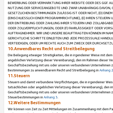
BEWERBUNG ODER VERMARKTUNG IHRER WEBSITE ODER DES GGF. AUF 
NUTZUNG DER SERVICEANGEBOTE UND ZWAR UNABHÄNGIG DAVON, O
GESETZLICHEN BESTIMMUNGEN ZULÄSSIG IST ODER NICHT, (D) EINE
(EINSCHLIESSLICH EINER PROGRAMMRICHTLINIE), (E) IHREN STEUER
DER EINTREIBUNG ODER ZAHLUNG IHRER STEUERN UND ZOLLABGAB
ODER ZOLLVERPFLICHTUNGEN, ODER (F) FAHRLÄSSIGKEIT ODER VORS
AUFTRAGNEHMER. WIR UND UNSERE BEAUFTRAGTEN KÖNNEN IM NAME
GERICHTLICHE SCHRITTE EINLEITEN UND JEDE PROZESSUALE HAND
VERTEIDIGEN, ODER UM RECHTE AUCH ZUM ZWECK DER DURCHSETZU
10.Anwendbares Recht und Streitbeilegung
Die Beilegung etwaiger Streitigkeiten, die in irgendeiner Weise mit de
angeblichen Verletzung dieser Vereinbarung), den im Rahmen dieser Ve
Geschäftsbeziehung mit uns oder unseren verbundenen Unternehmen zu
Bestimmungen zu anwendbarem Recht und Streitbeilegung in
Anhang 
11.Steuern
Steuern und damit verbundene Verpflichtungen, die in irgendeiner Wei
tatsächlichen oder angeblichen Verletzung dieser Vereinbarung), den 
Geschäftsbeziehung mit uns oder unseren verbundenen Unternehmen z
Steuerbestimmungen in
Anhang 3
.
12.Weitere Bestimmungen
Wir können von Zeit zu Zeit Mitteilungen im Zusammenhang mit dem Par