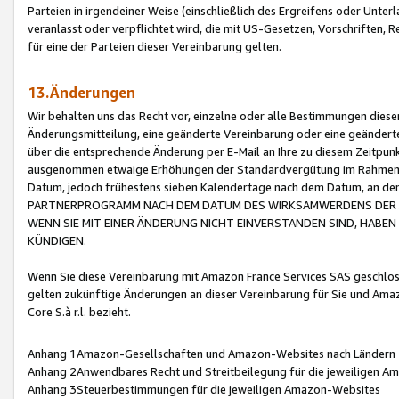
Parteien in irgendeiner Weise (einschließlich des Ergreifens oder Unt
veranlasst oder verpflichtet wird, die mit US-Gesetzen, Vorschriften,
für eine der Parteien dieser Vereinbarung gelten.
13.Änderungen
Wir behalten uns das Recht vor, einzelne oder alle Bestimmungen diese
Änderungsmitteilung, eine geänderte Vereinbarung oder eine geänderte 
über die entsprechende Änderung per E-Mail an Ihre zu diesem Zeitpun
ausgenommen etwaige Erhöhungen der Standardvergütung im Rahmen
Datum, jedoch frühestens sieben Kalendertage nach dem Datum, an de
PARTNERPROGRAMM NACH DEM DATUM DES WIRKSAMWERDENS DER Ä
WENN SIE MIT EINER ÄNDERUNG NICHT EINVERSTANDEN SIND, HABEN S
KÜNDIGEN.
Wenn Sie diese Vereinbarung mit Amazon France Services SAS geschlo
gelten zukünftige Änderungen an dieser Vereinbarung für Sie und Ama
Core S.à r.l. bezieht.
Anhang 1Amazon-Gesellschaften und Amazon-Websites nach Ländern
Anhang 2Anwendbares Recht und Streitbeilegung für die jeweiligen 
Anhang 3Steuerbestimmungen für die jeweiligen Amazon-Websites