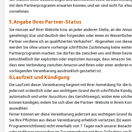
mit dem Partnerprogramm erwarten können, und wir sind nicht für etwa
vornehmen.
5.Angabe Ihres Partner-Status
Sie müssen auf Ihrer Website bzw. an jeder anderen Stelle, an der Am
genehmigt, klar und deutlich den folgenden oder einen im Wesentlichen
Partner verdiene ich an qualifizierten Verkäufen“. Abgesehen von die
werden Sie ohne unsere vorherige schriftliche Zustimmung keine weite
Partnerprogramm machen. Sie dürfen die zwischen uns und Ihnen best
(einschließlich der expliziten oder impliziten Aussage, dass Amazon Si
dass eine Verbindung zwischen Amazon und Ihnen oder einer anderen natü
vorliegenden Vereinbarung ausdrücklich gestattet ist.
6.Laufzeit und Kündigung
Die Laufzeit dieser Vereinbarung beginnt mit Ihrer Anmeldung für die 
jederzeit ordentlich oder aus wichtigem Grund durch schriftliche Kündi
automatisch und unter Ausschluss des Gerichtswegs), wobei eine solch
können kündigen, indem Sie sich über die Partner-Website in Ihrem Ko
auswählen.
Ferner können wir diese Vereinbarung jederzeit aus wichtigem Grund dur
Sie Ihre Pflichten aus dieser Vereinbarung erheblich verletzen; (b) wen
Programmrichtlinien) nicht innerhalb von 7 Tagen nach unserer Benachr
oder Haftungsansprüchen im Zusammenhang mit Ihrer Teilnahme am Pa