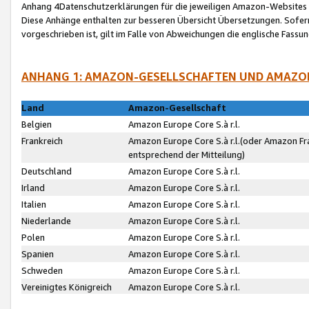
Anhang 4Datenschutzerklärungen für die jeweiligen Amazon-Websites
Diese Anhänge enthalten zur besseren Übersicht Übersetzungen. Sofe
vorgeschrieben ist, gilt im Falle von Abweichungen die englische Fass
ANHANG 1: AMAZON-GESELLSCHAFTEN UND AMAZO
Land
Amazon-Gesellschaft
Belgien
Amazon Europe Core S.à r.l.
Frankreich
Amazon Europe Core S.à r.l.(oder Amazon Fr
entsprechend der Mitteilung)
Deutschland
Amazon Europe Core S.à r.l.
Irland
Amazon Europe Core S.à r.l.
Italien
Amazon Europe Core S.à r.l.
Niederlande
Amazon Europe Core S.à r.l.
Polen
Amazon Europe Core S.à r.l.
Spanien
Amazon Europe Core S.à r.l.
Schweden
Amazon Europe Core S.à r.l.
Vereinigtes Königreich
Amazon Europe Core S.à r.l.