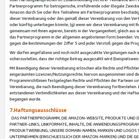
Partnerprogramm für betrügerische, irreführende oder illegale Zwecke
Amazon durch Sie oder Ihre Teilnahme am Partnerprogramm beschädig
dieser Vereinbarung oder den gemäß dieser Vereinbarung von den Vertr
oder künftig unterliegen könnte; (g) wenn wir diese Vereinbarung mit I
gemeinsam mit Ihnen agieren, bereits in der Vergangenheit, gleich aus
das Partnerprogramm in der allgemein angebotenen Form beenden. Vors
gegen die Bestimmungen der Ziffer 5 und jeder Verstoß gegen die Prog
Wir dürfen angefallene und noch nicht ausgezahlte Vergütungen nach 
sicherzustellen, dass der richtige Betrag ausgezahlt wird (beispielsw
Mit Beendigung dieser Vereinbarung erlöschen alle Rechte und Pflichte
eingeräumten Lizenzen/Nutzungsrechte; hiervon ausgenommen sind die in 
Programmrichtlinien festgelegten Rechte und Pflichten der Parteien sow
Vereinbarung, die nach Beendigung dieser Vereinbarung fortbestehen. D
entstandenen Verbindlichkeiten aus dieser Vereinbarung und der Haft
begangen wurde.
7.Haftungsausschlüsse
DAS PARTNERPROGRAMM, DIE AMAZON-WEBSITE, PRODUKTE UND DI
PARTNER-LINKS, LINKFORMATE, INHALTE, DIE ANWENDUNGSPROGR
PRODUKTWERBUNG, UNSERE DOMAIN-NAMEN, MARKEN UND LOGOS S
UNTERNEHMEN (EINSCHLIESSLICH DER AMAZON-MARKEN) UND DIE GE