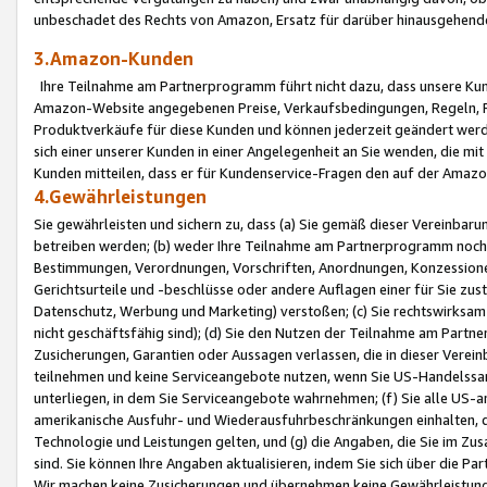
unbeschadet des Rechts von Amazon, Ersatz für darüber hinausgehen
3.Amazon-Kunden
Ihre Teilnahme am Partnerprogramm führt nicht dazu, dass unsere Kun
Amazon-Website angegebenen Preise, Verkaufsbedingungen, Regeln, Ri
Produktverkäufe für diese Kunden und können jederzeit geändert werde
sich einer unserer Kunden in einer Angelegenheit an Sie wenden, die 
Kunden mitteilen, dass er für Kundenservice-Fragen den auf der Ama
4.Gewährleistungen
Sie gewährleisten und sichern zu, dass (a) Sie gemäß dieser Vereinba
betreiben werden; (b) weder Ihre Teilnahme am Partnerprogramm noch d
Bestimmungen, Verordnungen, Vorschriften, Anordnungen, Konzessionen,
Gerichtsurteile und -beschlüsse oder andere Auflagen einer für Sie zu
Datenschutz, Werbung und Marketing) verstoßen; (c) Sie rechtswirksam 
nicht geschäftsfähig sind); (d) Sie den Nutzen der Teilnahme am Partne
Zusicherungen, Garantien oder Aussagen verlassen, die in dieser Verein
teilnehmen und keine Serviceangebote nutzen, wenn Sie US-Handelssa
unterliegen, in dem Sie Serviceangebote wahrnehmen; (f) Sie alle US
amerikanische Ausfuhr- und Wiederausfuhrbeschränkungen einhalten, 
Technologie und Leistungen gelten, und (g) die Angaben, die Sie im 
sind. Sie können Ihre Angaben aktualisieren, indem Sie sich über die 
Wir machen keine Zusicherungen und übernehmen keine Gewährleistun