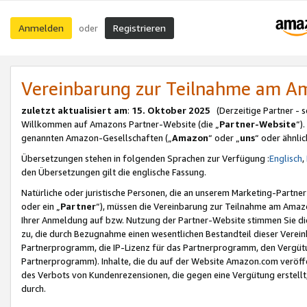
Anmelden
Registrieren
oder
Vereinbarung zur Teilnahme am 
zuletzt aktualisiert am
:
15. Oktober 2025
(Derzeitige Partner - 
Willkommen auf Amazons Partner-Website (die „
Partner-Website
“)
genannten Amazon-Gesellschaften („
Amazon
“ oder „
uns
“ oder ähnli
Übersetzungen stehen in folgenden Sprachen zur Verfügung :
Englisch
,
den Übersetzungen gilt die englische Fassung.
Natürliche oder juristische Personen, die an unserem Marketing-Partn
oder ein „
Partner
“), müssen die Vereinbarung zur Teilnahme am Ama
Ihrer Anmeldung auf bzw. Nutzung der Partner-Website stimmen Sie die
zu, die durch Bezugnahme einen wesentlichen Bestandteil dieser Verei
Partnerprogramm, die IP-Lizenz für das Partnerprogramm, den Vergütu
Partnerprogramm). Inhalte, die du auf der Website Amazon.com veröffe
des Verbots von Kundenrezensionen, die gegen eine Vergütung erstellt, 
durch.