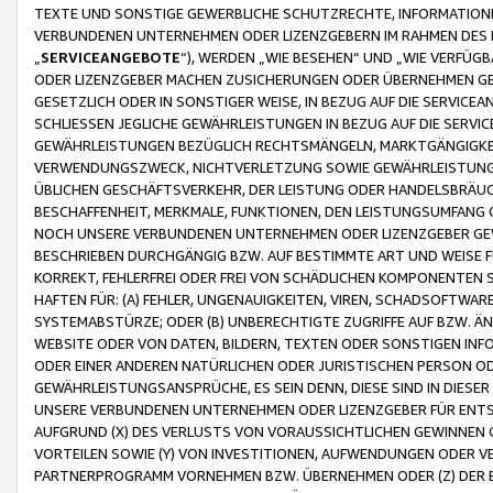
TEXTE UND SONSTIGE GEWERBLICHE SCHUTZRECHTE, INFORMATIONE
VERBUNDENEN UNTERNEHMEN ODER LIZENZGEBERN IM RAHMEN DES
„
SERVICEANGEBOTE
“), WERDEN „WIE BESEHEN“ UND „WIE VERFÜ
ODER LIZENZGEBER MACHEN ZUSICHERUNGEN ODER ÜBERNEHMEN GEW
GESETZLICH ODER IN SONSTIGER WEISE, IN BEZUG AUF DIE SERVI
SCHLIESSEN JEGLICHE GEWÄHRLEISTUNGEN IN BEZUG AUF DIE SERVI
GEWÄHRLEISTUNGEN BEZÜGLICH RECHTSMÄNGELN, MARKTGÄNGIGKEIT
VERWENDUNGSZWECK, NICHTVERLETZUNG SOWIE GEWÄHRLEISTUNGEN 
ÜBLICHEN GESCHÄFTSVERKEHR, DER LEISTUNG ODER HANDELSBRÄUCH
BESCHAFFENHEIT, MERKMALE, FUNKTIONEN, DEN LEISTUNGSUMFANG 
NOCH UNSERE VERBUNDENEN UNTERNEHMEN ODER LIZENZGEBER GEWÄ
BESCHRIEBEN DURCHGÄNGIG BZW. AUF BESTIMMTE ART UND WEISE
KORREKT, FEHLERFREI ODER FREI VON SCHÄDLICHEN KOMPONENTEN
HAFTEN FÜR: (A) FEHLER, UNGENAUIGKEITEN, VIREN, SCHADSOFTW
SYSTEMABSTÜRZE; ODER (B) UNBERECHTIGTE ZUGRIFFE AUF BZW. 
WEBSITE ODER VON DATEN, BILDERN, TEXTEN ODER SONSTIGEN INF
ODER EINER ANDEREN NATÜRLICHEN ODER JURISTISCHEN PERSON OD
GEWÄHRLEISTUNGSANSPRÜCHE, ES SEIN DENN, DIESE SIND IN DIES
UNSERE VERBUNDENEN UNTERNEHMEN ODER LIZENZGEBER FÜR EN
AUFGRUND (X) DES VERLUSTS VON VORAUSSICHTLICHEN GEWINNEN
VORTEILEN SOWIE (Y) VON INVESTITIONEN, AUFWENDUNGEN ODER VE
PARTNERPROGRAMM VORNEHMEN BZW. ÜBERNEHMEN ODER (Z) DER 