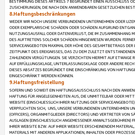
BESTIMMUNG DIESES ARTIKELS 7 BEGRÜNDET EINEN AUSSCHLUSS 
ZUSICHERUNGEN, DIE NACH DEN ANWENDBAREN GESETZLICHEN BE
8.Haftungsbeschränkungen
WEDER WIR NOCH UNSERE VERBUNDENEN UNTERNEHMEN ODER LIZEN
ODER EXEMPLARISCHE SCHÄDEN ODER SCHÄDEN AUFGRUND ENTGANG
NUTZUNGSAUSFALL ODER DATENVERLUST, DIE IM ZUSAMMENHANG MI
DES AUFTRETENS SOLCHER SCHÄDEN HINGEWIESEN WURDEN. FERN
SERVICEANGEBOTEN MAXIMAL DER HÖHE DES GESAMTBETRAGS DER 
ZEITPUNKT DES EREIGNISSES, DAS ZU DEM ZULETZT ENTSTANDENE
ZAHLENDEN VERGÜTUNGEN. SIE VERZICHTEN HIERMIT AUF ETWAIGE 
AUF ERFÜLLUNGSKLAGE, UNTERLASSUNGSKLAGE ODER ANDERE RECHT
DIESES ABSATZES BEGRÜNDET EINE EINSCHRÄNKUNG VON HAFTUNG
EINGESCHRÄNKT WERDEN KÖNNEN.
9.Haftungsfreistellung
SOFERN UND SOWEIT EIN HAFTUNGSAUSSCHLUSS NACH DEN ANWENDB
HAFTUNG FÜR ANGELEGENHEITEN AUS, DIE UNMITTELBAR ODER MITT
WEBSITE (EINSCHLIESSLICH IHRER NUTZUNG DER SERVICEANGEBOTE)
VERPFLICHTEN SICH, UNS, UNSERE VERBUNDENEN UNTERNEHMEN UN
(OFFICERS), ORGANMITGLIEDER (DIRECTORS) UND VERTRETER VON 
AUSLAGEN (EINSCHLIESSLICH ANGEMESSENER ANWALTSGEBÜHREN) FR
IHRER WEBSITE BZW. AUF IHRER WEBSITE ERSCHEINENDEM MATERIAL
MATERIALS MIT ANDEREN APPLIKATIONEN, INHALTEN ODER PROZESSE