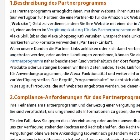
1.Beschreibung des Partnerprogramms
Das Partnerprogramm ermöglicht Ihnen, mit Ihrer Website, Ihren nutzer
(nur verfügbar für Partner, die eine Partner-ID für die Amazon UK We
„
Website
“) Geld zu verdienen, indem Sie Ihre Website mit einer der in
ist, einer anderen im
Vergütungskatalog für das Partnerprogramm
enth
Alexa Skill (über das Alexa Shopping Kit) verlinken. Entsprechende Lin
markierten Link-Formate verwenden („
Partner-Links
“).
Wenn unsere Kunden die Partner-Links anklicken oder sich damit verbi
angeboten werden, oder andere Handlungen vornehmen, können Sie eine
Partnerprogramm
näher beschrieben (und vorbehaltlich der dort festg
Produkte oder Leistungen können wir Ihnen Daten, Bilder, Texte, Linkfo
für Anwendungsprogramme, die Alexa-Funktionalität und weitere Inf
zur Verfügung stellen. Der Begriff „Programminhalte“ bezieht sich dabe
in Bezug auf Produkte, die auf Websites angeboten werden, bei denen 
2.Compliance-Anforderungen für das Partnerprog
Ihre Teilnahme am Partnerprogramm und der Bezug einer Vergütung setz
Sie sind verpflichtet, uns umgehend alle Informationen zu geben, die w
Für den Fall, dass Sie gegen diese Vereinbarung oder andere anwendba
uns zur Verfügung stehenden Rechten und Rechtsbehelfen, das Recht vo
Vergütungen ohne weitere Ankündigung (soweit nach geltendem Recht z
entsprechende Vergütungen zu haben) und zwar unabhängig davon, ob 