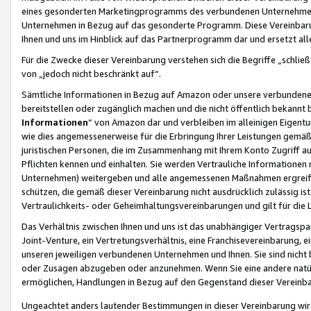
eines gesonderten Marketingprogramms des verbundenen Unternehmens
Unternehmen in Bezug auf das gesonderte Programm. Diese Vereinbarung
Ihnen und uns im Hinblick auf das Partnerprogramm dar und ersetzt al
Für die Zwecke dieser Vereinbarung verstehen sich die Begriffe „schließ
von „jedoch nicht beschränkt auf“.
Sämtliche Informationen in Bezug auf Amazon oder unsere verbunde
bereitstellen oder zugänglich machen und die nicht öffentlich bekannt bz
Informationen
“ von Amazon dar und verbleiben im alleinigen Eigent
wie dies angemessenerweise für die Erbringung Ihrer Leistungen gemäß d
juristischen Personen, die im Zusammenhang mit Ihrem Konto Zugriff au
Pflichten kennen und einhalten. Sie werden Vertrauliche Informationen 
Unternehmen) weitergeben und alle angemessenen Maßnahmen ergreifen
schützen, die gemäß dieser Vereinbarung nicht ausdrücklich zulässig is
Vertraulichkeits- oder Geheimhaltungsvereinbarungen und gilt für die
Das Verhältnis zwischen Ihnen und uns ist das unabhängiger Vertragspa
Joint-Venture, ein Vertretungsverhältnis, eine Franchisevereinbarung, 
unseren jeweiligen verbundenen Unternehmen und Ihnen. Sie sind ni
oder Zusagen abzugeben oder anzunehmen. Wenn Sie eine andere natürli
ermöglichen, Handlungen in Bezug auf den Gegenstand dieser Vereinbar
Ungeachtet anders lautender Bestimmungen in dieser Vereinbarung wird