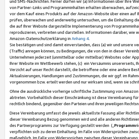
und SMS-Nachrichten. Ferner dürfen wir (a) Informationen über Ihre We
von Partner-Links und Programminhalten erhalten überwachen, aufzei
vor dem Kauf eines Produkts auf der Amazon-Website über einen auf Ih
prüfen, überwachen und anderweitig untersuchen, um die Einhaltung dies
die auf Ihrer Website dargestellte Implementierung von Programminhalt
reproduzieren, verbreiten und darstellen. Informationen darüber, wie w
Amazon-Datenschutzerklärung in
Anhang 4
.
Sie bestätigen und sind damit einverstanden, dass (a) wir und unsere 
(Traffic) anregen können, zu Bedingungen, die von den in dieser Vere
Unternehmen jederzeit (unmittelbar oder mittelbar) Websites oder Appl
Ihrer Website im Wettbewerb stehen, (c) ein Versäumnis unsererseits, I
Verzicht auf unser Recht darstellt, die betroffene oder eine andere B
Aktualisierungen, Handlungen und Zustimmungen, die wir ggf. im Rahme
vorgenommen bzw. erteilt werden und nur wirksam sind, wenn sie schri
Ohne die ausdrückliche vorherige schriftliche Zustimmung von Amazon
abtreten. Vorbehaltlich dieser Einschränkung ist diese Vereinbarung f
rechtlich bindend, gegenüber den Parteien und ihren jeweiligen Rech
Diese Vereinbarung umfasst die jeweils aktuellste Fassung aller Richtli
dieser Vereinbarung Bezug genommen wird und alle anderen Richtlinie
des Partnerprogramms zur Verfügung gestellt werden („
Programmric
verpflichten sich zu deren Einhaltung. Im Falle von Widersprüchen zwi
maßgeblich. Im Falle von Widersprüchen zwischen dieser Vereinbarun