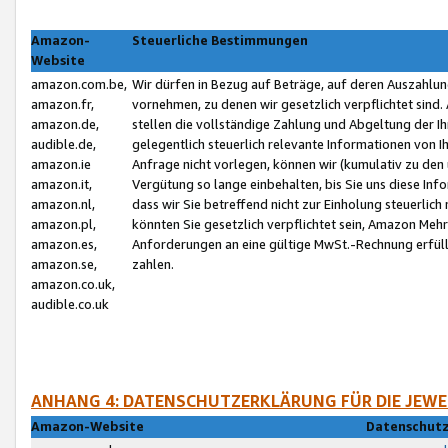
Amazon-
Steuerliche Bestimmungen
Website
amazon.com.be,
Wir dürfen in Bezug auf Beträge, auf deren Auszahlun
amazon.fr,
vornehmen, zu denen wir gesetzlich verpflichtet sind
amazon.de,
stellen die vollständige Zahlung und Abgeltung der 
audible.de,
gelegentlich steuerlich relevante Informationen von I
amazon.ie
Anfrage nicht vorlegen, können wir (kumulativ zu de
amazon.it,
Vergütung so lange einbehalten, bis Sie uns diese Inf
amazon.nl,
dass wir Sie betreffend nicht zur Einholung steuerlich 
amazon.pl,
könnten Sie gesetzlich verpflichtet sein, Amazon Meh
amazon.es,
Anforderungen an eine gültige MwSt.-Rechnung erfüllt
amazon.se,
zahlen.
amazon.co.uk,
audible.co.uk
ANHANG 4: DATENSCHUTZERKLÄRUNG FÜR DIE JEWE
Amazon-Website
Datenschutz