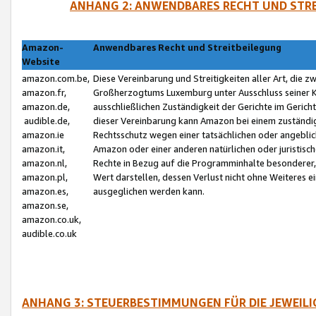
ANHANG 2: ANWENDBARES RECHT UND STRE
Amazon-
Anwendbares Recht und Streitbeilegung
Website
amazon.com.be,
Diese Vereinbarung und Streitigkeiten aller Art, die 
amazon.fr,
Großherzogtums Luxemburg unter Ausschluss seiner Kol
amazon.de,
ausschließlichen Zuständigkeit der Gerichte im Geri
audible.de,
dieser Vereinbarung kann Amazon bei einem zuständig
amazon.ie
Rechtsschutz wegen einer tatsächlichen oder angebli
amazon.it,
Amazon oder einer anderen natürlichen oder juristisc
amazon.nl,
Rechte in Bezug auf die Programminhalte besonderer,
amazon.pl,
Wert darstellen, dessen Verlust nicht ohne Weiteres e
amazon.es,
ausgeglichen werden kann.
amazon.se,
amazon.co.uk,
audible.co.uk
ANHANG 3: STEUERBESTIMMUNGEN FÜR DIE JEWEIL