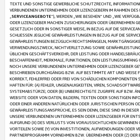
TEXTE UND SONSTIGE GEWERBLICHE SCHUTZRECHTE, INFORMATIONE
VERBUNDENEN UNTERNEHMEN ODER LIZENZGEBERN IM RAHMEN DES
„
SERVICEANGEBOTE
“), WERDEN „WIE BESEHEN“ UND „WIE VERFÜ
ODER LIZENZGEBER MACHEN ZUSICHERUNGEN ODER ÜBERNEHMEN GEW
GESETZLICH ODER IN SONSTIGER WEISE, IN BEZUG AUF DIE SERVI
SCHLIESSEN JEGLICHE GEWÄHRLEISTUNGEN IN BEZUG AUF DIE SERVI
GEWÄHRLEISTUNGEN BEZÜGLICH RECHTSMÄNGELN, MARKTGÄNGIGKEIT
VERWENDUNGSZWECK, NICHTVERLETZUNG SOWIE GEWÄHRLEISTUNGEN 
ÜBLICHEN GESCHÄFTSVERKEHR, DER LEISTUNG ODER HANDELSBRÄUCH
BESCHAFFENHEIT, MERKMALE, FUNKTIONEN, DEN LEISTUNGSUMFANG 
NOCH UNSERE VERBUNDENEN UNTERNEHMEN ODER LIZENZGEBER GEWÄ
BESCHRIEBEN DURCHGÄNGIG BZW. AUF BESTIMMTE ART UND WEISE
KORREKT, FEHLERFREI ODER FREI VON SCHÄDLICHEN KOMPONENTEN
HAFTEN FÜR: (A) FEHLER, UNGENAUIGKEITEN, VIREN, SCHADSOFTW
SYSTEMABSTÜRZE; ODER (B) UNBERECHTIGTE ZUGRIFFE AUF BZW. 
WEBSITE ODER VON DATEN, BILDERN, TEXTEN ODER SONSTIGEN INF
ODER EINER ANDEREN NATÜRLICHEN ODER JURISTISCHEN PERSON OD
GEWÄHRLEISTUNGSANSPRÜCHE, ES SEIN DENN, DIESE SIND IN DIES
UNSERE VERBUNDENEN UNTERNEHMEN ODER LIZENZGEBER FÜR EN
AUFGRUND (X) DES VERLUSTS VON VORAUSSICHTLICHEN GEWINNEN
VORTEILEN SOWIE (Y) VON INVESTITIONEN, AUFWENDUNGEN ODER VE
PARTNERPROGRAMM VORNEHMEN BZW. ÜBERNEHMEN ODER (Z) DER 