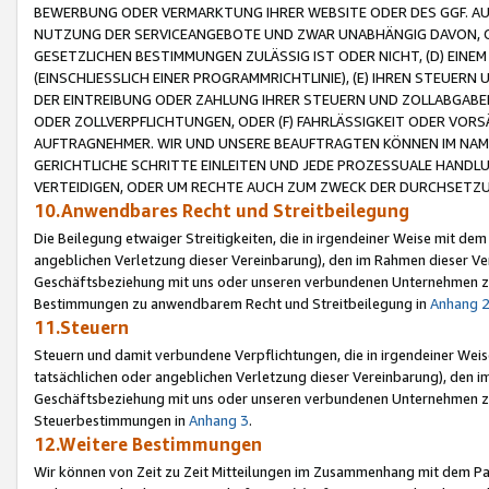
BEWERBUNG ODER VERMARKTUNG IHRER WEBSITE ODER DES GGF. AUF 
NUTZUNG DER SERVICEANGEBOTE UND ZWAR UNABHÄNGIG DAVON, O
GESETZLICHEN BESTIMMUNGEN ZULÄSSIG IST ODER NICHT, (D) EINE
(EINSCHLIESSLICH EINER PROGRAMMRICHTLINIE), (E) IHREN STEUER
DER EINTREIBUNG ODER ZAHLUNG IHRER STEUERN UND ZOLLABGAB
ODER ZOLLVERPFLICHTUNGEN, ODER (F) FAHRLÄSSIGKEIT ODER VORS
AUFTRAGNEHMER. WIR UND UNSERE BEAUFTRAGTEN KÖNNEN IM NAME
GERICHTLICHE SCHRITTE EINLEITEN UND JEDE PROZESSUALE HAND
VERTEIDIGEN, ODER UM RECHTE AUCH ZUM ZWECK DER DURCHSETZU
10.Anwendbares Recht und Streitbeilegung
Die Beilegung etwaiger Streitigkeiten, die in irgendeiner Weise mit de
angeblichen Verletzung dieser Vereinbarung), den im Rahmen dieser Ve
Geschäftsbeziehung mit uns oder unseren verbundenen Unternehmen zu
Bestimmungen zu anwendbarem Recht und Streitbeilegung in
Anhang 
11.Steuern
Steuern und damit verbundene Verpflichtungen, die in irgendeiner Wei
tatsächlichen oder angeblichen Verletzung dieser Vereinbarung), den 
Geschäftsbeziehung mit uns oder unseren verbundenen Unternehmen z
Steuerbestimmungen in
Anhang 3
.
12.Weitere Bestimmungen
Wir können von Zeit zu Zeit Mitteilungen im Zusammenhang mit dem Par