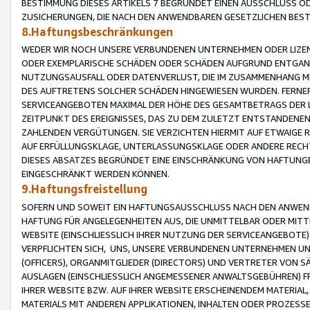
BESTIMMUNG DIESES ARTIKELS 7 BEGRÜNDET EINEN AUSSCHLUSS 
ZUSICHERUNGEN, DIE NACH DEN ANWENDBAREN GESETZLICHEN BE
8.Haftungsbeschränkungen
WEDER WIR NOCH UNSERE VERBUNDENEN UNTERNEHMEN ODER LIZEN
ODER EXEMPLARISCHE SCHÄDEN ODER SCHÄDEN AUFGRUND ENTGANG
NUTZUNGSAUSFALL ODER DATENVERLUST, DIE IM ZUSAMMENHANG MI
DES AUFTRETENS SOLCHER SCHÄDEN HINGEWIESEN WURDEN. FERN
SERVICEANGEBOTEN MAXIMAL DER HÖHE DES GESAMTBETRAGS DER 
ZEITPUNKT DES EREIGNISSES, DAS ZU DEM ZULETZT ENTSTANDENE
ZAHLENDEN VERGÜTUNGEN. SIE VERZICHTEN HIERMIT AUF ETWAIGE 
AUF ERFÜLLUNGSKLAGE, UNTERLASSUNGSKLAGE ODER ANDERE RECHT
DIESES ABSATZES BEGRÜNDET EINE EINSCHRÄNKUNG VON HAFTUNG
EINGESCHRÄNKT WERDEN KÖNNEN.
9.Haftungsfreistellung
SOFERN UND SOWEIT EIN HAFTUNGSAUSSCHLUSS NACH DEN ANWENDB
HAFTUNG FÜR ANGELEGENHEITEN AUS, DIE UNMITTELBAR ODER MITT
WEBSITE (EINSCHLIESSLICH IHRER NUTZUNG DER SERVICEANGEBOTE)
VERPFLICHTEN SICH, UNS, UNSERE VERBUNDENEN UNTERNEHMEN UN
(OFFICERS), ORGANMITGLIEDER (DIRECTORS) UND VERTRETER VON 
AUSLAGEN (EINSCHLIESSLICH ANGEMESSENER ANWALTSGEBÜHREN) FR
IHRER WEBSITE BZW. AUF IHRER WEBSITE ERSCHEINENDEM MATERIAL
MATERIALS MIT ANDEREN APPLIKATIONEN, INHALTEN ODER PROZESSE