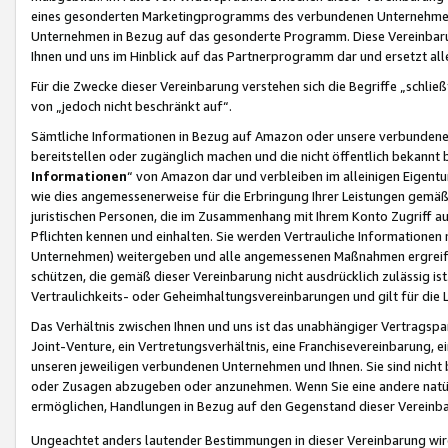
eines gesonderten Marketingprogramms des verbundenen Unternehmens
Unternehmen in Bezug auf das gesonderte Programm. Diese Vereinbarung
Ihnen und uns im Hinblick auf das Partnerprogramm dar und ersetzt al
Für die Zwecke dieser Vereinbarung verstehen sich die Begriffe „schließ
von „jedoch nicht beschränkt auf“.
Sämtliche Informationen in Bezug auf Amazon oder unsere verbunde
bereitstellen oder zugänglich machen und die nicht öffentlich bekannt bz
Informationen
“ von Amazon dar und verbleiben im alleinigen Eigent
wie dies angemessenerweise für die Erbringung Ihrer Leistungen gemäß d
juristischen Personen, die im Zusammenhang mit Ihrem Konto Zugriff au
Pflichten kennen und einhalten. Sie werden Vertrauliche Informationen 
Unternehmen) weitergeben und alle angemessenen Maßnahmen ergreifen
schützen, die gemäß dieser Vereinbarung nicht ausdrücklich zulässig is
Vertraulichkeits- oder Geheimhaltungsvereinbarungen und gilt für die
Das Verhältnis zwischen Ihnen und uns ist das unabhängiger Vertragspa
Joint-Venture, ein Vertretungsverhältnis, eine Franchisevereinbarung, 
unseren jeweiligen verbundenen Unternehmen und Ihnen. Sie sind ni
oder Zusagen abzugeben oder anzunehmen. Wenn Sie eine andere natürli
ermöglichen, Handlungen in Bezug auf den Gegenstand dieser Vereinbar
Ungeachtet anders lautender Bestimmungen in dieser Vereinbarung wird