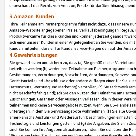
unbeschadet des Rechts von Amazon, Ersatz für darüber hinausgehen
3.Amazon-Kunden
Ihre Teilnahme am Partnerprogramm führt nicht dazu, dass unsere Kun
Amazon-Website angegebenen Preise, Verkaufsbedingungen, Regeln, Ri
Produktverkäufe für diese Kunden und können jederzeit geändert werde
sich einer unserer Kunden in einer Angelegenheit an Sie wenden, die 
Kunden mitteilen, dass er für Kundenservice-Fragen den auf der Ama
4.Gewährleistungen
Sie gewährleisten und sichern zu, dass (a) Sie gemäß dieser Vereinba
betreiben werden; (b) weder Ihre Teilnahme am Partnerprogramm noch d
Bestimmungen, Verordnungen, Vorschriften, Anordnungen, Konzessionen,
Gerichtsurteile und -beschlüsse oder andere Auflagen einer für Sie zu
Datenschutz, Werbung und Marketing) verstoßen; (c) Sie rechtswirksam 
nicht geschäftsfähig sind); (d) Sie den Nutzen der Teilnahme am Partne
Zusicherungen, Garantien oder Aussagen verlassen, die in dieser Verein
teilnehmen und keine Serviceangebote nutzen, wenn Sie US-Handelssa
unterliegen, in dem Sie Serviceangebote wahrnehmen; (f) Sie alle US
amerikanische Ausfuhr- und Wiederausfuhrbeschränkungen einhalten, 
Technologie und Leistungen gelten, und (g) die Angaben, die Sie im 
sind. Sie können Ihre Angaben aktualisieren, indem Sie sich über die 
Wir machen keine Zusicherungen und übernehmen keine Gewährleistun