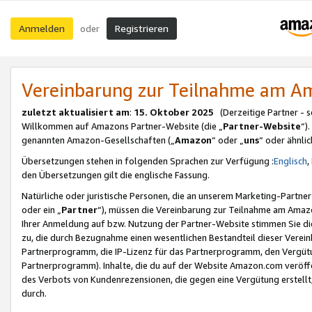
Anmelden
Registrieren
oder
Vereinbarung zur Teilnahme am 
zuletzt aktualisiert am
:
15. Oktober 2025
(Derzeitige Partner - 
Willkommen auf Amazons Partner-Website (die „
Partner-Website
“)
genannten Amazon-Gesellschaften („
Amazon
“ oder „
uns
“ oder ähnli
Übersetzungen stehen in folgenden Sprachen zur Verfügung :
Englisch
,
den Übersetzungen gilt die englische Fassung.
Natürliche oder juristische Personen, die an unserem Marketing-Partn
oder ein „
Partner
“), müssen die Vereinbarung zur Teilnahme am Ama
Ihrer Anmeldung auf bzw. Nutzung der Partner-Website stimmen Sie die
zu, die durch Bezugnahme einen wesentlichen Bestandteil dieser Verei
Partnerprogramm, die IP-Lizenz für das Partnerprogramm, den Vergütu
Partnerprogramm). Inhalte, die du auf der Website Amazon.com veröffe
des Verbots von Kundenrezensionen, die gegen eine Vergütung erstellt, 
durch.