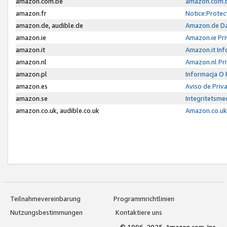
amazon.com.be
amazon.com.b
amazon.fr
Notice:Protec
amazon.de, audible.de
Amazon.de Da
amazon.ie
Amazon.ie Pri
amazon.it
Amazon.it Inf
amazon.nl
Amazon.nl Pri
amazon.pl
Informacja O
amazon.es
Aviso de Priv
amazon.se
Integritetsm
amazon.co.uk, audible.co.uk
Amazon.co.uk 
Teilnahmevereinbarung
Programmrichtlinien
Nutzungsbestimmungen
Kontaktiere uns