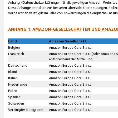
Anhang 4Datenschutzerklärungen für die jeweiligen Amazon-Websites
Diese Anhänge enthalten zur besseren Übersicht Übersetzungen. Sofe
vorgeschrieben ist, gilt im Falle von Abweichungen die englische Fass
ANHANG 1: AMAZON-GESELLSCHAFTEN UND AMAZO
Land
Amazon-Gesellschaft
Belgien
Amazon Europe Core S.à r.l.
Frankreich
Amazon Europe Core S.à r.l.(oder Amazon Fr
entsprechend der Mitteilung)
Deutschland
Amazon Europe Core S.à r.l.
Irland
Amazon Europe Core S.à r.l.
Italien
Amazon Europe Core S.à r.l.
Niederlande
Amazon Europe Core S.à r.l.
Polen
Amazon Europe Core S.à r.l.
Spanien
Amazon Europe Core S.à r.l.
Schweden
Amazon Europe Core S.à r.l.
Vereinigtes Königreich
Amazon Europe Core S.à r.l.