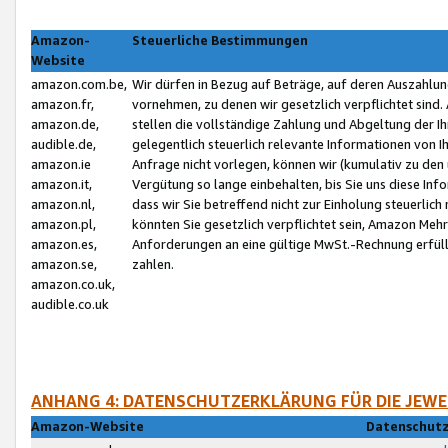
Amazon-
Steuerliche Bestimmungen
Website
amazon.com.be,
Wir dürfen in Bezug auf Beträge, auf deren Auszahlun
amazon.fr,
vornehmen, zu denen wir gesetzlich verpflichtet sind
amazon.de,
stellen die vollständige Zahlung und Abgeltung der 
audible.de,
gelegentlich steuerlich relevante Informationen von I
amazon.ie
Anfrage nicht vorlegen, können wir (kumulativ zu de
amazon.it,
Vergütung so lange einbehalten, bis Sie uns diese Inf
amazon.nl,
dass wir Sie betreffend nicht zur Einholung steuerlich 
amazon.pl,
könnten Sie gesetzlich verpflichtet sein, Amazon Meh
amazon.es,
Anforderungen an eine gültige MwSt.-Rechnung erfüllt
amazon.se,
zahlen.
amazon.co.uk,
audible.co.uk
ANHANG 4: DATENSCHUTZERKLÄRUNG FÜR DIE JEWE
Amazon-Website
Datenschutz