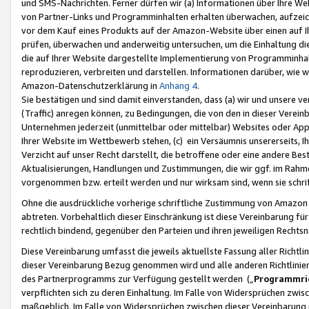
und SMS-Nachrichten. Ferner dürfen wir (a) Informationen über Ihre We
von Partner-Links und Programminhalten erhalten überwachen, aufzei
vor dem Kauf eines Produkts auf der Amazon-Website über einen auf Ih
prüfen, überwachen und anderweitig untersuchen, um die Einhaltung dies
die auf Ihrer Website dargestellte Implementierung von Programminhalt
reproduzieren, verbreiten und darstellen. Informationen darüber, wie w
Amazon-Datenschutzerklärung in
Anhang 4
.
Sie bestätigen und sind damit einverstanden, dass (a) wir und unsere 
(Traffic) anregen können, zu Bedingungen, die von den in dieser Vere
Unternehmen jederzeit (unmittelbar oder mittelbar) Websites oder Appl
Ihrer Website im Wettbewerb stehen, (c) ein Versäumnis unsererseits, I
Verzicht auf unser Recht darstellt, die betroffene oder eine andere B
Aktualisierungen, Handlungen und Zustimmungen, die wir ggf. im Rahme
vorgenommen bzw. erteilt werden und nur wirksam sind, wenn sie schri
Ohne die ausdrückliche vorherige schriftliche Zustimmung von Amazon
abtreten. Vorbehaltlich dieser Einschränkung ist diese Vereinbarung f
rechtlich bindend, gegenüber den Parteien und ihren jeweiligen Rech
Diese Vereinbarung umfasst die jeweils aktuellste Fassung aller Richtli
dieser Vereinbarung Bezug genommen wird und alle anderen Richtlinie
des Partnerprogramms zur Verfügung gestellt werden („
Programmric
verpflichten sich zu deren Einhaltung. Im Falle von Widersprüchen zwi
maßgeblich. Im Falle von Widersprüchen zwischen dieser Vereinbarun