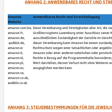
ANHANG 2: ANWENDBARES RECHT UND STRE
Amazon-
Anwendbares Recht und Streitbeilegung
Website
amazon.com.be,
Diese Vereinbarung und Streitigkeiten aller Art, die 
amazon.fr,
Großherzogtums Luxemburg unter Ausschluss seiner Kol
amazon.de,
ausschließlichen Zuständigkeit der Gerichte im Geri
audible.de,
dieser Vereinbarung kann Amazon bei einem zuständig
amazon.ie
Rechtsschutz wegen einer tatsächlichen oder angebli
amazon.it,
Amazon oder einer anderen natürlichen oder juristisc
amazon.nl,
Rechte in Bezug auf die Programminhalte besonderer,
amazon.pl,
Wert darstellen, dessen Verlust nicht ohne Weiteres e
amazon.es,
ausgeglichen werden kann.
amazon.se,
amazon.co.uk,
audible.co.uk
ANHANG 3: STEUERBESTIMMUNGEN FÜR DIE JEWEIL