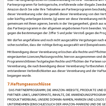
Partnerprogramm für betrügerische, irreführende oder illegale Zwecke
Amazon durch Sie oder Ihre Teilnahme am Partnerprogramm beschädig
dieser Vereinbarung oder den gemäß dieser Vereinbarung von den Vertr
oder künftig unterliegen könnte; (g) wenn wir diese Vereinbarung mit I
gemeinsam mit Ihnen agieren, bereits in der Vergangenheit, gleich aus
das Partnerprogramm in der allgemein angebotenen Form beenden. Vors
gegen die Bestimmungen der Ziffer 5 und jeder Verstoß gegen die Prog
Wir dürfen angefallene und noch nicht ausgezahlte Vergütungen nach 
sicherzustellen, dass der richtige Betrag ausgezahlt wird (beispielsw
Mit Beendigung dieser Vereinbarung erlöschen alle Rechte und Pflichte
eingeräumten Lizenzen/Nutzungsrechte; hiervon ausgenommen sind die in 
Programmrichtlinien festgelegten Rechte und Pflichten der Parteien sow
Vereinbarung, die nach Beendigung dieser Vereinbarung fortbestehen. D
entstandenen Verbindlichkeiten aus dieser Vereinbarung und der Haft
begangen wurde.
7.Haftungsausschlüsse
DAS PARTNERPROGRAMM, DIE AMAZON-WEBSITE, PRODUKTE UND DI
PARTNER-LINKS, LINKFORMATE, INHALTE, DIE ANWENDUNGSPROGR
PRODUKTWERBUNG, UNSERE DOMAIN-NAMEN, MARKEN UND LOGOS S
UNTERNEHMEN (EINSCHLIESSLICH DER AMAZON-MARKEN) UND DIE GE