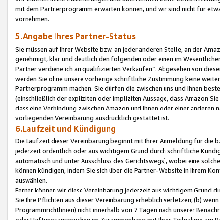
mit dem Partnerprogramm erwarten können, und wir sind nicht für etwa
vornehmen.
5.Angabe Ihres Partner-Status
Sie müssen auf Ihrer Website bzw. an jeder anderen Stelle, an der Am
genehmigt, klar und deutlich den folgenden oder einen im Wesentlichen
Partner verdiene ich an qualifizierten Verkäufen“. Abgesehen von die
werden Sie ohne unsere vorherige schriftliche Zustimmung keine weite
Partnerprogramm machen. Sie dürfen die zwischen uns und Ihnen best
(einschließlich der expliziten oder impliziten Aussage, dass Amazon Si
dass eine Verbindung zwischen Amazon und Ihnen oder einer anderen natü
vorliegenden Vereinbarung ausdrücklich gestattet ist.
6.Laufzeit und Kündigung
Die Laufzeit dieser Vereinbarung beginnt mit Ihrer Anmeldung für die 
jederzeit ordentlich oder aus wichtigem Grund durch schriftliche Kündi
automatisch und unter Ausschluss des Gerichtswegs), wobei eine solch
können kündigen, indem Sie sich über die Partner-Website in Ihrem Ko
auswählen.
Ferner können wir diese Vereinbarung jederzeit aus wichtigem Grund dur
Sie Ihre Pflichten aus dieser Vereinbarung erheblich verletzen; (b) wen
Programmrichtlinien) nicht innerhalb von 7 Tagen nach unserer Benachr
oder Haftungsansprüchen im Zusammenhang mit Ihrer Teilnahme am Pa