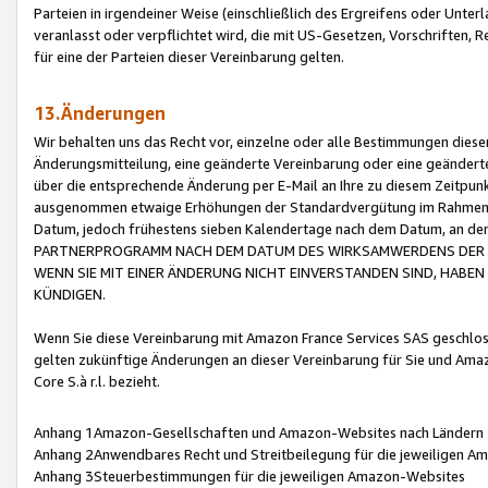
Parteien in irgendeiner Weise (einschließlich des Ergreifens oder Unt
veranlasst oder verpflichtet wird, die mit US-Gesetzen, Vorschriften,
für eine der Parteien dieser Vereinbarung gelten.
13.Änderungen
Wir behalten uns das Recht vor, einzelne oder alle Bestimmungen diese
Änderungsmitteilung, eine geänderte Vereinbarung oder eine geänderte 
über die entsprechende Änderung per E-Mail an Ihre zu diesem Zeitpun
ausgenommen etwaige Erhöhungen der Standardvergütung im Rahmen
Datum, jedoch frühestens sieben Kalendertage nach dem Datum, an de
PARTNERPROGRAMM NACH DEM DATUM DES WIRKSAMWERDENS DER Ä
WENN SIE MIT EINER ÄNDERUNG NICHT EINVERSTANDEN SIND, HABEN S
KÜNDIGEN.
Wenn Sie diese Vereinbarung mit Amazon France Services SAS geschlo
gelten zukünftige Änderungen an dieser Vereinbarung für Sie und Ama
Core S.à r.l. bezieht.
Anhang 1Amazon-Gesellschaften und Amazon-Websites nach Ländern
Anhang 2Anwendbares Recht und Streitbeilegung für die jeweiligen 
Anhang 3Steuerbestimmungen für die jeweiligen Amazon-Websites