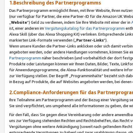
1.Beschreibung des Partnerprogramms
Das Partnerprogramm ermöglicht Ihnen, mit Ihrer Website, Ihren nutzer
(nur verfügbar für Partner, die eine Partner-ID für die Amazon UK We
„
Website
“) Geld zu verdienen, indem Sie Ihre Website mit einer der in
ist, einer anderen im
Vergütungskatalog für das Partnerprogramm
enth
Alexa Skill (über das Alexa Shopping Kit) verlinken. Entsprechende Lin
markierten Link-Formate verwenden („
Partner-Links
“).
Wenn unsere Kunden die Partner-Links anklicken oder sich damit verbi
angeboten werden, oder andere Handlungen vornehmen, können Sie eine
Partnerprogramm
näher beschrieben (und vorbehaltlich der dort festg
Produkte oder Leistungen können wir Ihnen Daten, Bilder, Texte, Linkfo
für Anwendungsprogramme, die Alexa-Funktionalität und weitere Inf
zur Verfügung stellen. Der Begriff „Programminhalte“ bezieht sich dabe
in Bezug auf Produkte, die auf Websites angeboten werden, bei denen 
2.Compliance-Anforderungen für das Partnerprog
Ihre Teilnahme am Partnerprogramm und der Bezug einer Vergütung setz
Sie sind verpflichtet, uns umgehend alle Informationen zu geben, die w
Für den Fall, dass Sie gegen diese Vereinbarung oder andere anwendba
uns zur Verfügung stehenden Rechten und Rechtsbehelfen, das Recht vo
Vergütungen ohne weitere Ankündigung (soweit nach geltendem Recht z
entsprechende Vergütungen zu haben) und zwar unabhängig davon, ob 