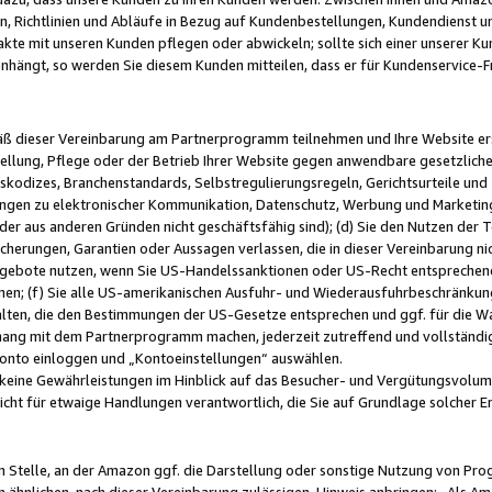
, Richtlinien und Abläufe in Bezug auf Kundenbestellungen, Kundendienst 
kte mit unseren Kunden pflegen oder abwickeln; sollte sich einer unserer Ku
nhängt, so werden Sie diesem Kunden mitteilen, dass er für Kundenservic
emäß dieser Vereinbarung am Partnerprogramm teilnehmen und Ihre Website er
ellung, Pflege oder der Betrieb Ihrer Website gegen anwendbare gesetzlich
skodizes, Branchenstandards, Selbstregulierungsregeln, Gerichtsurteile und 
ngen zu elektronischer Kommunikation, Datenschutz, Werbung und Marketing)
 oder aus anderen Gründen nicht geschäftsfähig sind); (d) Sie den Nutzen de
cherungen, Garantien oder Aussagen verlassen, die in dieser Vereinbarung nich
gebote nutzen, wenn Sie US-Handelssanktionen oder US-Recht entsprechen
men; (f) Sie alle US-amerikanischen Ausfuhr- und Wiederausfuhrbeschränkun
ten, die den Bestimmungen der US-Gesetze entsprechen und ggf. für die Wa
hang mit dem Partnerprogramm machen, jederzeit zutreffend und vollständig 
 Konto einloggen und „Kontoeinstellungen“ auswählen.
keine Gewährleistungen im Hinblick auf das Besucher- und Vergütungsvolu
icht für etwaige Handlungen verantwortlich, die Sie auf Grundlage solcher
en Stelle, an der Amazon ggf. die Darstellung oder sonstige Nutzung von Pr
 ähnlichen, nach dieser Vereinbarung zulässigen, Hinweis anbringen: „Als Ama