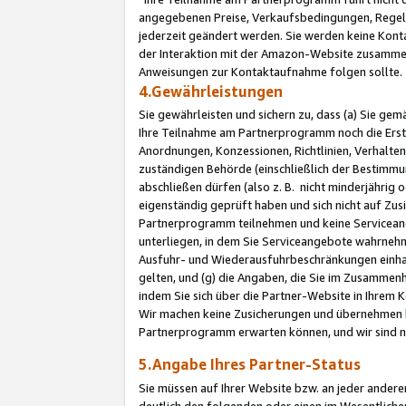
angegebenen Preise, Verkaufsbedingungen, Regeln
jederzeit geändert werden. Sie werden keine Konta
der Interaktion mit der Amazon-Website zusamme
Anweisungen zur Kontaktaufnahme folgen sollte.
4.Gewährleistungen
Sie gewährleisten und sichern zu, dass (a) Sie g
Ihre Teilnahme am Partnerprogramm noch die Erst
Anordnungen, Konzessionen, Richtlinien, Verhalten
zuständigen Behörde (einschließlich der Bestimmu
abschließen dürfen (also z. B. nicht minderjährig
eigenständig geprüft haben und sich nicht auf Zusi
Partnerprogramm teilnehmen und keine Servicean
unterliegen, in dem Sie Serviceangebote wahrneh
Ausfuhr- und Wiederausfuhrbeschränkungen einhal
gelten, und (g) die Angaben, die Sie im Zusammen
indem Sie sich über die Partner-Website in Ihrem
Wir machen keine Zusicherungen und übernehmen 
Partnerprogramm erwarten können, und wir sind n
5.Angabe Ihres Partner-Status
Sie müssen auf Ihrer Website bzw. an jeder ander
deutlich den folgenden oder einen im Wesentlichen