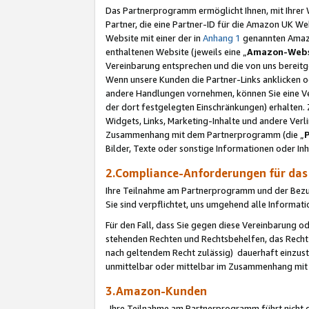
Das Partnerprogramm ermöglicht Ihnen, mit Ihrer W
Partner, die eine Partner-ID für die Amazon UK W
Website mit einer der in
Anhang 1
genannten Amazon
enthaltenen Website (jeweils eine „
Amazon-Webs
Vereinbarung entsprechen und die von uns bereitg
Wenn unsere Kunden die Partner-Links anklicken 
andere Handlungen vornehmen, können Sie eine Ver
der dort festgelegten Einschränkungen) erhalten. 
Widgets, Links, Marketing-Inhalte und andere Ver
Zusammenhang mit dem Partnerprogramm (die „
Bilder, Texte oder sonstige Informationen oder In
2.Compliance-Anforderungen für d
Ihre Teilnahme am Partnerprogramm und der Bezug 
Sie sind verpflichtet, uns umgehend alle Informat
Für den Fall, dass Sie gegen diese Vereinbarung 
stehenden Rechten und Rechtsbehelfen, das Recht
nach geltendem Recht zulässig) dauerhaft einzus
unmittelbar oder mittelbar im Zusammenhang mit
3.Amazon-Kunden
Ihre Teilnahme am Partnerprogramm führt nicht d