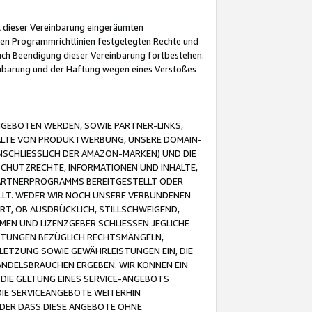
it dieser Vereinbarung eingeräumten
 den Programmrichtlinien festgelegten Rechte und
 nach Beendigung dieser Vereinbarung fortbestehen.
einbarung und der Haftung wegen eines Verstoßes
GEBOTEN WERDEN, SOWIE PARTNER-LINKS,
ALTE VON PRODUKTWERBUNG, UNSERE DOMAIN-
SCHLIESSLICH DER AMAZON-MARKEN) UND DIE
SCHUTZRECHTE, INFORMATIONEN UND INHALTE,
PARTNERPROGRAMMS BEREITGESTELLT ODER
ELLT. WEDER WIR NOCH UNSERE VERBUNDENEN
T, OB AUSDRÜCKLICH, STILLSCHWEIGEND,
MEN UND LIZENZGEBER SCHLIESSEN JEGLICHE
ISTUNGEN BEZÜGLICH RECHTSMÄNGELN,
LETZUNG SOWIE GEWÄHRLEISTUNGEN EIN, DIE
ANDELSBRÄUCHEN ERGEBEN. WIR KÖNNEN EIN
 DIE GELTUNG EINES SERVICE-ANGEBOTS
IE SERVICEANGEBOTE WEITERHIN
ODER DASS DIESE ANGEBOTE OHNE