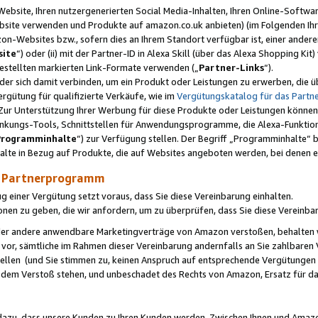
ebsite, Ihren nutzergenerierten Social Media-Inhalten, Ihren Online-Softwar
ebsite verwenden und Produkte auf amazon.co.uk anbieten) (im Folgenden Ihr
-Websites bzw., sofern dies an Ihrem Standort verfügbar ist, einer ander
ite
“) oder (ii) mit der Partner-ID in Alexa Skill (über das Alexa Shopping Ki
estellten markierten Link-Formate verwenden („
Partner-Links
“).
oder sich damit verbinden, um ein Produkt oder Leistungen zu erwerben, di
gütung für qualifizierte Verkäufe, wie im
Vergütungskatalog für das Part
Zur Unterstützung Ihrer Werbung für diese Produkte oder Leistungen können w
linkungs-Tools, Schnittstellen für Anwendungsprogramme, die Alexa-Funktion
Programminhalte
“) zur Verfügung stellen. Der Begriff „Programminhalte“ be
halte in Bezug auf Produkte, die auf Websites angeboten werden, bei denen 
as Partnerprogramm
einer Vergütung setzt voraus, dass Sie diese Vereinbarung einhalten.
ionen zu geben, die wir anfordern, um zu überprüfen, dass Sie diese Vereinba
oder andere anwendbare Marketingverträge von Amazon verstoßen, behalten w
 vor, sämtliche im Rahmen dieser Vereinbarung andernfalls an Sie zahlbare
tellen (und Sie stimmen zu, keinen Anspruch auf entsprechende Vergütungen
 dem Verstoß stehen, und unbeschadet des Rechts von Amazon, Ersatz für 
azu, dass unsere Kunden zu Ihren Kunden werden. Zwischen Ihnen und Amaz