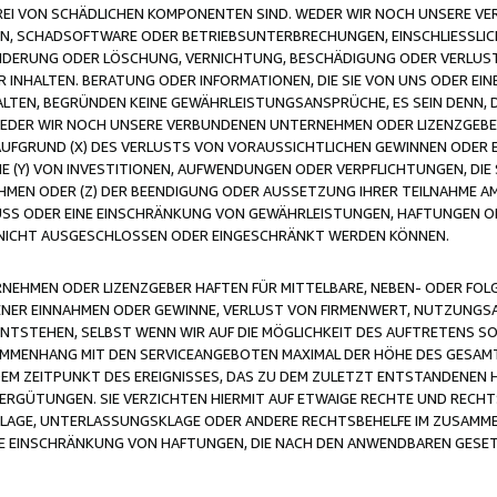
FREI VON SCHÄDLICHEN KOMPONENTEN SIND. WEDER WIR NOCH UNSERE 
VIREN, SCHADSOFTWARE ODER BETRIEBSUNTERBRECHUNGEN, EINSCHLIESSL
ÄNDERUNG ODER LÖSCHUNG, VERNICHTUNG, BESCHÄDIGUNG ODER VERLUST 
INHALTEN. BERATUNG ODER INFORMATIONEN, DIE SIE VON UNS ODER EIN
LTEN, BEGRÜNDEN KEINE GEWÄHRLEISTUNGSANSPRÜCHE, ES SEIN DENN, DI
WEDER WIR NOCH UNSERE VERBUNDENEN UNTERNEHMEN ODER LIZENZGEBE
FGRUND (X) DES VERLUSTS VON VORAUSSICHTLICHEN GEWINNEN ODER 
 (Y) VON INVESTITIONEN, AUFWENDUNGEN ODER VERPFLICHTUNGEN, DIE 
EN ODER (Z) DER BEENDIGUNG ODER AUSSETZUNG IHRER TEILNAHME A
LUSS ODER EINE EINSCHRÄNKUNG VON GEWÄHRLEISTUNGEN, HAFTUNGEN O
NICHT AUSGESCHLOSSEN ODER EINGESCHRÄNKT WERDEN KÖNNEN.
EHMEN ODER LIZENZGEBER HAFTEN FÜR MITTELBARE, NEBEN- ODER FOL
R EINNAHMEN ODER GEWINNE, VERLUST VON FIRMENWERT, NUTZUNGSAU
TSTEHEN, SELBST WENN WIR AUF DIE MÖGLICHKEIT DES AUFTRETENS S
MENHANG MIT DEN SERVICEANGEBOTEN MAXIMAL DER HÖHE DES GESAMT
M ZEITPUNKT DES EREIGNISSES, DAS ZU DEM ZULETZT ENTSTANDENEN 
ERGÜTUNGEN. SIE VERZICHTEN HIERMIT AUF ETWAIGE RECHTE UND RECHT
KLAGE, UNTERLASSUNGSKLAGE ODER ANDERE RECHTSBEHELFE IM ZUSAMME
NE EINSCHRÄNKUNG VON HAFTUNGEN, DIE NACH DEN ANWENDBAREN GESE