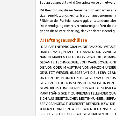
Betrag ausgezahlt wird (beispielsweise um etwai
Mit Beendigung dieser Vereinbarung erlöschen alle
Lizenzen/Nutzungsrechte; hiervon ausgenommen sind
Pflichten der Parteien sowie ggf. entstandene, ab
Die Beendigung dieser Vereinbarung befreit die P
gegen diese Vereinbarung, der vor deren Beendi
7.Haftungsausschlüsse
DAS PARTNERPROGRAMM, DIE AMAZON-WEBSITE,
LINKFORMATE, INHALTE, DIE ANWENDUNGSPRO
NAMEN, MARKEN UND LOGOS SOWIE DIE DOMAIN
GESAMTE TECHNOLOGIE, SOFTWARE SOWIE FUNKT
DIE VON ODER IM AUFTRAG VON AMAZON, UNS
GENUTZT WERDEN (INSGESAMT DIE „
SERVICEA
UNTERNEHMEN ODER LIZENZGEBER MACHEN ZUSI
GESETZLICH ODER IN SONSTIGER WEISE, IN BE
GEWÄHRLEISTUNGEN IN BEZUG AUF DIE SERVICE
MARKTGÄNGIGKEIT, ZUFRIEDENSTELLENDER QUA
SICH AUS GESETZLICHEN BESTIMMUNGEN, GEPFL
SERVICEANGEBOT JEDERZEIT BEENDEN BZW. DIE
JEDERZEIT ÄNDERN. WEDER WIR NOCH UNSERE 
BEREITGESTELLT ODER WIE BESCHRIEBEN DURC