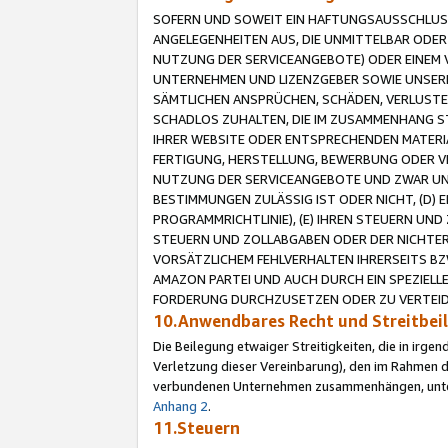
SOFERN UND SOWEIT EIN HAFTUNGSAUSSCHLUSS
ANGELEGENHEITEN AUS, DIE UNMITTELBAR ODER 
NUTZUNG DER SERVICEANGEBOTE) ODER EINEM V
UNTERNEHMEN UND LIZENZGEBER SOWIE UNSERE 
SÄMTLICHEN ANSPRÜCHEN, SCHÄDEN, VERLUSTE
SCHADLOS ZUHALTEN, DIE IM ZUSAMMENHANG STE
IHRER WEBSITE ODER ENTSPRECHENDEN MATERIA
FERTIGUNG, HERSTELLUNG, BEWERBUNG ODER VE
NUTZUNG DER SERVICEANGEBOTE UND ZWAR UN
BESTIMMUNGEN ZULÄSSIG IST ODER NICHT, (D) 
PROGRAMMRICHTLINIE), (E) IHREN STEUERN UN
STEUERN UND ZOLLABGABEN ODER DER NICHTER
VORSÄTZLICHEM FEHLVERHALTEN IHRERSEITS BZ
AMAZON PARTEI UND AUCH DURCH EIN SPEZIELL
FORDERUNG DURCHZUSETZEN ODER ZU VERTEIDI
10.Anwendbares Recht und Streitbe
Die Beilegung etwaiger Streitigkeiten, die in irg
Verletzung dieser Vereinbarung), den im Rahmen d
verbundenen Unternehmen zusammenhängen, unterl
Anhang 2
.
11.Steuern