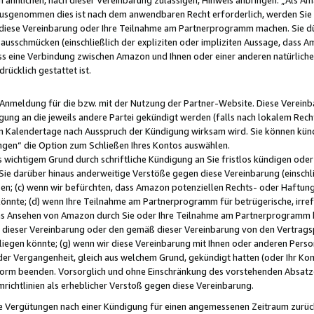
usgenommen dies ist nach dem anwendbaren Recht erforderlich, werden Sie 
f diese Vereinbarung oder Ihre Teilnahme am Partnerprogramm machen. Sie d
usschmücken (einschließlich der expliziten oder impliziten Aussage, dass A
 eine Verbindung zwischen Amazon und Ihnen oder einer anderen natürlichen 
rücklich gestattet ist.
r Anmeldung für die bzw. mit der Nutzung der Partner-Website. Diese Vereinb
gung an die jeweils andere Partei gekündigt werden (falls nach lokalem Rech
n Kalendertage nach Ausspruch der Kündigung wirksam wird. Sie können kündi
ngen“ die Option zum Schließen Ihres Kontos auswählen.
 wichtigem Grund durch schriftliche Kündigung an Sie fristlos kündigen oder I
 Sie darüber hinaus anderweitige Verstöße gegen diese Vereinbarung (einschli
ben; (c) wenn wir befürchten, dass Amazon potenziellen Rechts- oder Haftu
nnte; (d) wenn Ihre Teilnahme am Partnerprogramm für betrügerische, irref
das Ansehen von Amazon durch Sie oder Ihre Teilnahme am Partnerprogramm b
ieser Vereinbarung oder den gemäß dieser Vereinbarung von den Vertragspa
liegen könnte; (g) wenn wir diese Vereinbarung mit Ihnen oder anderen Perso
 der Vergangenheit, gleich aus welchem Grund, gekündigt hatten (oder Ihr Ko
rm beenden. Vorsorglich und ohne Einschränkung des vorstehenden Absatzes
richtlinien als erheblicher Verstoß gegen diese Vereinbarung.
e Vergütungen nach einer Kündigung für einen angemessenen Zeitraum zurückb