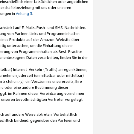
nschließlich einer tatsächlichen oder angeblichen
Geschäftsbeziehung mit uns oder unseren
mungen in
Anhang 3
.
schränkt auf E-Mails, Push- und SMS-Nachrichten.
ellung von Partner-Links und Programminhalten
 eines Produkts auf der Amazon-Website über
tig untersuchen, um die Einhaltung dieser
ntierung von Programminhalten als Best-Practice-
sonenbezogene Daten verarbeiten, finden Sie in der
telbar) Internet-Verkehr (Traffic) anregen können,
rnehmen jederzeit (unmittelbar oder mittelbar)
b stehen, (c) ein Versäumnis unsererseits, Ihre
fene oder eine andere Bestimmung dieser
r ggf. im Rahmen dieser Vereinbarung vornehmen
ch unseren bevollmächtigten Vertreter vorgelegt
ch auf andere Weise abtreten. Vorbehaltlich
rechtlich bindend, gegenüber den Parteien und