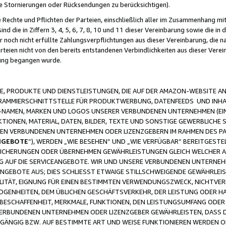
ge Stornierungen oder Rücksendungen zu berücksichtigen).
 Rechte und Pflichten der Parteien, einschließlich aller im Zusammenhang m
 die in Ziffern 3, 4, 5, 6, 7, 8, 10 und 11 dieser Vereinbarung sowie die in
er noch nicht erfüllte Zahlungsverpflichtungen aus dieser Vereinbarung, die
arteien nicht von den bereits entstandenen Verbindlichkeiten aus dieser Ver
gung begangen wurde.
 PRODUKTE UND DIENSTLEISTUNGEN, DIE AUF DER AMAZON-WEBSITE AN
GRAMMIERSCHNITTSTELLE FÜR PRODUKTWERBUNG, DATENFEEDS UND INH
-NAMEN, MARKEN UND LOGOS UNSERER VERBUNDENEN UNTERNEHMEN (EIN
IONEN, MATERIAL, DATEN, BILDER, TEXTE UND SONSTIGE GEWERBLICHE 
EREN VERBUNDENEN UNTERNEHMEN ODER LIZENZGEBERN IM RAHMEN DES 
NGEBOTE
“), WERDEN „WIE BESEHEN“ UND „WIE VERFÜGBAR“ BEREITGEST
CHERUNGEN ODER ÜBERNEHMEN GEWÄHRLEISTUNGEN GLEICH WELCHER AR
ZUG AUF DIE SERVICEANGEBOTE. WIR UND UNSERE VERBUNDENEN UNTERNEH
ANGEBOTE AUS; DIES SCHLIESST ETWAIGE STILLSCHWEIGENDE GEWÄHRLE
LITÄT, EIGNUNG FÜR EINEN BESTIMMTEN VERWENDUNGSZWECK, NICHTVER
OGENHEITEN, DEM ÜBLICHEN GESCHÄFTSVERKEHR, DER LEISTUNG ODER H
 BESCHAFFENHEIT, MERKMALE, FUNKTIONEN, DEN LEISTUNGSUMFANG ODER
VERBUNDENEN UNTERNEHMEN ODER LIZENZGEBER GEWÄHRLEISTEN, DASS D
HGÄNGIG BZW. AUF BESTIMMTE ART UND WEISE FUNKTIONIEREN WERDEN 