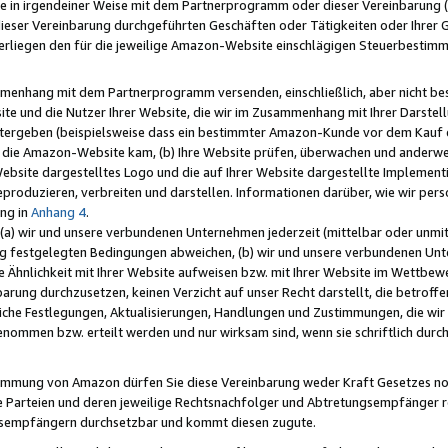
e in irgendeiner Weise mit dem Partnerprogramm oder dieser Vereinbarung (ei
ieser Vereinbarung durchgeführten Geschäften oder Tätigkeiten oder Ihrer 
liegen den für die jeweilige Amazon-Website einschlägigen Steuerbestim
mmenhang mit dem Partnerprogramm versenden, einschließlich, aber nicht be
site und die Nutzer Ihrer Website, die wir im Zusammenhang mit Ihrer Darst
itergeben (beispielsweise dass ein bestimmter Amazon-Kunde vor dem Kauf
uf die Amazon-Website kam, (b) Ihre Website prüfen, überwachen und anderwei
r Website dargestelltes Logo und die auf Ihrer Website dargestellte Impleme
reproduzieren, verbreiten und darstellen. Informationen darüber, wie wir per
ng in
Anhang 4
.
 (a) wir und unsere verbundenen Unternehmen jederzeit (mittelbar oder unmit
ng festgelegten Bedingungen abweichen, (b) wir und unsere verbundenen Unte
 Ähnlichkeit mit Ihrer Website aufweisen bzw. mit Ihrer Website im Wettbewer
barung durchzusetzen, keinen Verzicht auf unser Recht darstellt, die betrof
liche Festlegungen, Aktualisierungen, Handlungen und Zustimmungen, die wi
enommen bzw. erteilt werden und nur wirksam sind, wenn sie schriftlich dur
stimmung von Amazon dürfen Sie diese Vereinbarung weder Kraft Gesetzes no
die Parteien und deren jeweilige Rechtsnachfolger und Abtretungsempfänger 
ngsempfängern durchsetzbar und kommt diesen zugute.