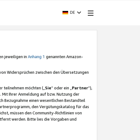
DE
en jeweiligen in
Anhang 1
genannten Amazon-
e von Widersprüchen zwischen den Übersetzungen
er teilnehmen möchten („
Sie
“ oder ein „
Partner
“),
. Mit Ihrer Anmeldung auf bzw. Nutzung der
durch Bezugnahme einen wesentlichen Bestandteil
 Partnerprogramm, den Vergütungskatalog für das
ichst, müssen den Community-Richtlinien von
fernt werden. Bitte lies die Vorgaben und