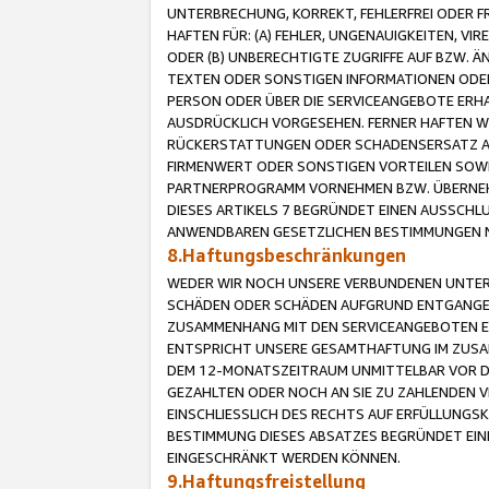
UNTERBRECHUNG, KORREKT, FEHLERFREI ODER 
HAFTEN FÜR: (A) FEHLER, UNGENAUIGKEITEN, 
ODER (B) UNBERECHTIGTE ZUGRIFFE AUF BZW. 
TEXTEN ODER SONSTIGEN INFORMATIONEN ODER 
PERSON ODER ÜBER DIE SERVICEANGEBOTE ERHA
AUSDRÜCKLICH VORGESEHEN. FERNER HAFTEN 
RÜCKERSTATTUNGEN ODER SCHADENSERSATZ AU
FIRMENWERT ODER SONSTIGEN VORTEILEN SOWIE
PARTNERPROGRAMM VORNEHMEN BZW. ÜBERNEHM
DIESES ARTIKELS 7 BEGRÜNDET EINEN AUSSCH
ANWENDBAREN GESETZLICHEN BESTIMMUNGEN 
8.Haftungsbeschränkungen
WEDER WIR NOCH UNSERE VERBUNDENEN UNTERN
SCHÄDEN ODER SCHÄDEN AUFGRUND ENTGANGENE
ZUSAMMENHANG MIT DEN SERVICEANGEBOTEN EN
ENTSPRICHT UNSERE GESAMTHAFTUNG IM ZUSAM
DEM 12-MONATSZEITRAUM UNMITTELBAR VOR DE
GEZAHLTEN ODER NOCH AN SIE ZU ZAHLENDEN V
EINSCHLIESSLICH DES RECHTS AUF ERFÜLLUNGS
BESTIMMUNG DIESES ABSATZES BEGRÜNDET EI
EINGESCHRÄNKT WERDEN KÖNNEN.
9.Haftungsfreistellung