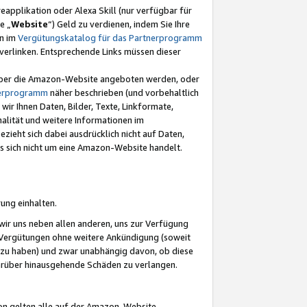
eapplikation oder Alexa Skill (nur verfügbar für
e „
Website
“) Geld zu verdienen, indem Sie Ihre
en im
Vergütungskatalog für das Partnerprogramm
t) verlinken. Entsprechende Links müssen dieser
e über die Amazon-Website angeboten werden, oder
nerprogramm
näher beschrieben (und vorbehaltlich
ir Ihnen Daten, Bilder, Texte, Linkformate,
alität und weitere Informationen im
zieht sich dabei ausdrücklich nicht auf Daten,
es sich nicht um eine Amazon-Website handelt.
rung einhalten.
ir uns neben allen anderen, uns zur Verfügung
n Vergütungen ohne weitere Ankündigung (soweit
 zu haben) und zwar unabhängig davon, ob diese
darüber hinausgehende Schäden zu verlangen.
on gelten alle auf der Amazon-Website