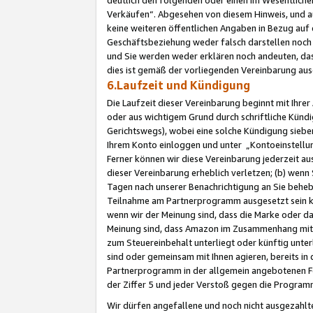
Verkäufen“. Abgesehen von diesem Hinweis, und a
keine weiteren öffentlichen Angaben in Bezug au
Geschäftsbeziehung weder falsch darstellen noch a
und Sie werden weder erklären noch andeuten, dass
dies ist gemäß der vorliegenden Vereinbarung ausd
6.Laufzeit und Kündigung
Die Laufzeit dieser Vereinbarung beginnt mit Ihre
oder aus wichtigem Grund durch schriftliche Kündi
Gerichtswegs), wobei eine solche Kündigung siebe
Ihrem Konto einloggen und unter „Kontoeinstellu
Ferner können wir diese Vereinbarung jederzeit aus
dieser Vereinbarung erheblich verletzen; (b) wenn
Tagen nach unserer Benachrichtigung an Sie behe
Teilnahme am Partnerprogramm ausgesetzt sein kö
wenn wir der Meinung sind, dass die Marke oder 
Meinung sind, dass Amazon im Zusammenhang mit d
zum Steuereinbehalt unterliegt oder künftig unter
sind oder gemeinsam mit Ihnen agieren, bereits in
Partnerprogramm in der allgemein angebotenen Fo
der Ziffer 5 und jeder Verstoß gegen die Programm
Wir dürfen angefallene und noch nicht ausgezahlt