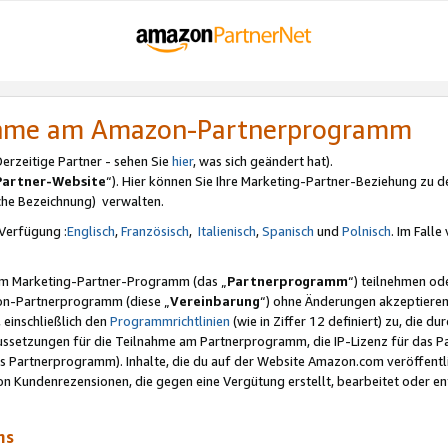
nahme am Amazon-Partnerprogramm
rzeitige Partner - sehen Sie
hier
, was sich geändert hat).
Partner-Website
“). Hier können Sie Ihre Marketing-Partner-Beziehung zu d
iche Bezeichnung) verwalten.
Verfügung :
Englisch
,
Französisch
,
Italienisch
,
Spanisch
und
Polnisch
. Im Fall
erem Marketing-Partner-Programm (das „
Partnerprogramm
“) teilnehmen od
on-Partnerprogramm (diese „
Vereinbarung
“) ohne Änderungen akzeptieren
 einschließlich den
Programmrichtlinien
(wie in Ziffer 12 definiert) zu, die 
raussetzungen für die Teilnahme am Partnerprogramm, die IP-Lizenz für das
s Partnerprogramm). Inhalte, die du auf der Website Amazon.com veröffentl
n Kundenrezensionen, die gegen eine Vergütung erstellt, bearbeitet oder ent
mms