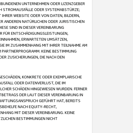
VERBUNDENEN UNTERNEHMEN ODER LIZENZGEBER
ICH STROMAUSFÄLLE ODER SYSTEMABSTÜRZE;
IHRER WEBSITE ODER VON DATEN, BILDERN,
ER ANDEREN NATÜRLICHEN ODER JURISTISCHEN
ESE SIND IN DIESER VEREINBARUNG
R FÜR ENTSCHÄDIGUNGSLEISTUNGEN,
EINNAHMEN, ERWARTETEN UMSÄTZEN,
SIE IM ZUSAMMENHANG MIT IHRER TEILNAHME AM
M PARTNERPROGRAMM. KEINE BESTIMMUNG
DER ZUSICHERUNGEN, DIE NACH DEN
GESCHÄDEN, KONKRETE ODER EXEMPLARISCHE
SFALL ODER DATENVERLUST, DIE IM
OLCHER SCHÄDEN HINGEWIESEN WURDEN. FERNER
BETRAGS DER LAUT DIESER VEREINBARUNG IN
HAFTUNGSANSPRUCH GEFÜHRT HAT, BEREITS
SBEHELFE NACH EQUITY-RECHT,
NHANG MIT DIESER VEREINBARUNG. KEINE
TZLICHEN BESTIMMUNGEN NICHT