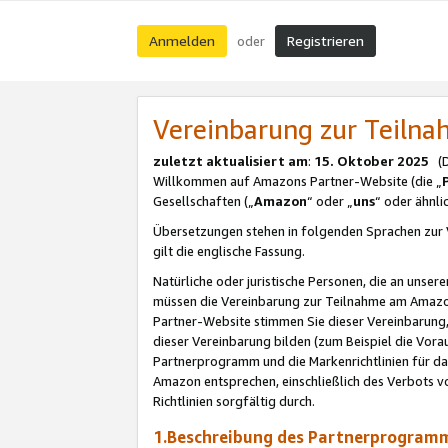
Anmelden
Registrieren
oder
Vereinbarung zur Teil
zuletzt aktualisiert am
:
15. Oktober 2025
(De
Willkommen auf Amazons Partner-Website (die „
Gesellschaften („
Amazon
“ oder „
uns
“ oder ähnl
Übersetzungen stehen in folgenden Sprachen zur 
gilt die englische Fassung.
Natürliche oder juristische Personen, die an uns
müssen die Vereinbarung zur Teilnahme am Amaz
Partner-Website stimmen Sie dieser Vereinbarung,
dieser Vereinbarung bilden (zum Beispiel die Vo
Partnerprogramm und die Markenrichtlinien für da
Amazon entsprechen, einschließlich des Verbots vo
Richtlinien sorgfältig durch.
1.Beschreibung des Partnerprogra