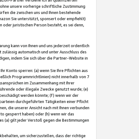
ohne unsere vorherige schriftliche Zustimmung
ürfen die zwischen uns und Ihnen bestehende
mazon Sie unterstützt, sponsert oder empfiehlt)
oder juristischen Person besteht, es sei denn,
arung kann von Ihnen und uns jederzeit ordentlich
t zulässig automatisch und unter Ausschluss des
gen, indem Sie sich über die Partner-Website in
hr Konto sperren: (a) wenn Sie Ihre Pflichten aus
eßlich Programmrichtlinien) nicht innerhalb von 7
ngsansprüchen im Zusammenhang mit Ihrer
ührende oder illegale Zwecke genutzt wurde; (e)
eschädigt werden könnte; (f) wenn wir der
rteien durchgeführten Tätigkeiten einer Pflicht
nen, die unserer Ansicht nach mit Ihnen verbunden
nto gesperrt haben) oder (h) wenn wir das
 (a) gilt jeder Verstoß gegen die Bestimmungen
ehalten, um sicherzustellen, dass der richtige