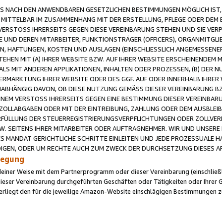
 NACH DEN ANWENDBAREN GESETZLICHEN BESTIMMUNGEN MÖGLICH IST, S
MITTELBAR IM ZUSAMMENHANG MIT DER ERSTELLUNG, PFLEGE ODER DEM BE
ERSTOSS IHRERSEITS GEGEN DIESE VEREINBARUNG STEHEN UND SIE VERP
UND DEREN MITARBEITER, FUNKTIONSTRÄGER (OFFICERS), ORGANMITGLI
N, HAFTUNGEN, KOSTEN UND AUSLAGEN (EINSCHLIESSLICH ANGEMESSENE
HEN MIT (A) IHRER WEBSITE BZW. AUF IHRER WEBSITE ERSCHEINENDEM M
LS MIT ANDEREN APPLIKATIONEN, INHALTEN ODER PROZESSEN, (B) DER 
RMARKTUNG IHRER WEBSITE ODER DES GGF. AUF ODER INNERHALB IHRER W
ABHÄNGIG DAVON, OB DIESE NUTZUNG GEMÄSS DIESER VEREINBARUNG B
EINEM VERSTOSS IHRERSEITS GEGEN EINE BESTIMMUNG DIESER VEREINBARU
D ZOLLABGABEN ODER MIT DER EINTREIBUNG, ZAHLUNG ODER DEM AUSBLEI
FÜLLUNG DER STEUERREGISTRIERUNGSVERPFLICHTUNGEN ODER ZOLLVERPF
W. SEITENS IHRER MITARBEITER ODER AUFTRAGNEHMER. WIR UND UNSERE
ES MANDAT GERICHTLICHE SCHRITTE EINLEITEN UND JEDE PROZESSUALE 
GEN, ODER UM RECHTE AUCH ZUM ZWECK DER DURCHSETZUNG DIESES AR
ilegung
endeiner Weise mit dem Partnerprogramm oder dieser Vereinbarung (einschließl
ieser Vereinbarung durchgeführten Geschäften oder Tätigkeiten oder Ihrer 
iegt den für die jeweilige Amazon-Website einschlägigen Bestimmungen z