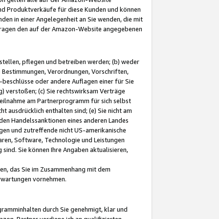
und Produktverkäufe für diese Kunden und können
nden in einer Angelegenheit an Sie wenden, die mit
e-Fragen den auf der Amazon-Website angegebenen
stellen, pflegen und betreiben werden; (b) weder
e Bestimmungen, Verordnungen, Vorschriften,
-beschlüsse oder andere Auflagen einer für Sie
 verstoßen; (c) Sie rechtswirksam Verträge
r Teilnahme am Partnerprogramm für sich selbst
t ausdrücklich enthalten sind; (e) Sie nicht am
den Handelssanktionen eines anderen Landes
gen und zutreffende nicht US-amerikanische
ren, Software, Technologie und Leistungen
sind. Sie können Ihre Angaben aktualisieren,
men, das Sie im Zusammenhang mit dem
 Erwartungen vornehmen.
ogramminhalten durch Sie genehmigt, klar und
zon-Partner verdiene ich an qualifizierten