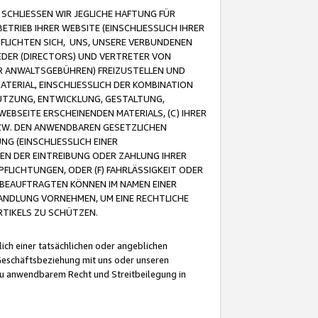
CHLIESSEN WIR JEGLICHE HAFTUNG FÜR
TRIEB IHRER WEBSITE (EINSCHLIESSLICH IHRER
FLICHTEN SICH, UNS, UNSERE VERBUNDENEN
EDER (DIRECTORS) UND VERTRETER VON
R ANWALTSGEBÜHREN) FREIZUSTELLEN UND
ATERIAL, EINSCHLIESSLICH DER KOMBINATION
NUTZUNG, ENTWICKLUNG, GESTALTUNG,
EBSEITE ERSCHEINENDEN MATERIALS, (C) IHRER
ZW. DEN ANWENDBAREN GESETZLICHEN
NG (EINSCHLIESSLICH EINER
BEN DER EINTREIBUNG ODER ZAHLUNG IHRER
LICHTUNGEN, ODER (F) FAHRLÄSSIGKEIT ODER
 BEAUFTRAGTEN KÖNNEN IM NAMEN EINER
HANDLUNG VORNEHMEN, UM EINE RECHTLICHE
TIKELS ZU SCHÜTZEN.
ich einer tatsächlichen oder angeblichen
Geschäftsbeziehung mit uns oder unseren
u anwendbarem Recht und Streitbeilegung in