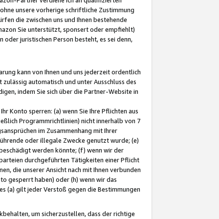
ohne unsere vorherige schriftliche Zustimmung
ürfen die zwischen uns und Ihnen bestehende
mazon Sie unterstützt, sponsert oder empfiehlt)
oder juristischen Person besteht, es sei denn,
arung kann von Ihnen und uns jederzeit ordentlich
t zulässig automatisch und unter Ausschluss des
gen, indem Sie sich über die Partner-Website in
hr Konto sperren: (a) wenn Sie Ihre Pflichten aus
eßlich Programmrichtlinien) nicht innerhalb von 7
ngsansprüchen im Zusammenhang mit Ihrer
ührende oder illegale Zwecke genutzt wurde; (e)
eschädigt werden könnte; (f) wenn wir der
rteien durchgeführten Tätigkeiten einer Pflicht
nen, die unserer Ansicht nach mit Ihnen verbunden
nto gesperrt haben) oder (h) wenn wir das
 (a) gilt jeder Verstoß gegen die Bestimmungen
ehalten, um sicherzustellen, dass der richtige