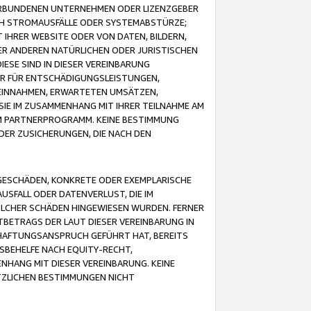
VERBUNDENEN UNTERNEHMEN ODER LIZENZGEBER
ICH STROMAUSFÄLLE ODER SYSTEMABSTÜRZE;
IHRER WEBSITE ODER VON DATEN, BILDERN,
ER ANDEREN NATÜRLICHEN ODER JURISTISCHEN
ESE SIND IN DIESER VEREINBARUNG
R FÜR ENTSCHÄDIGUNGSLEISTUNGEN,
EINNAHMEN, ERWARTETEN UMSÄTZEN,
SIE IM ZUSAMMENHANG MIT IHRER TEILNAHME AM
M PARTNERPROGRAMM. KEINE BESTIMMUNG
DER ZUSICHERUNGEN, DIE NACH DEN
GESCHÄDEN, KONKRETE ODER EXEMPLARISCHE
SFALL ODER DATENVERLUST, DIE IM
OLCHER SCHÄDEN HINGEWIESEN WURDEN. FERNER
BETRAGS DER LAUT DIESER VEREINBARUNG IN
HAFTUNGSANSPRUCH GEFÜHRT HAT, BEREITS
SBEHELFE NACH EQUITY-RECHT,
NHANG MIT DIESER VEREINBARUNG. KEINE
TZLICHEN BESTIMMUNGEN NICHT