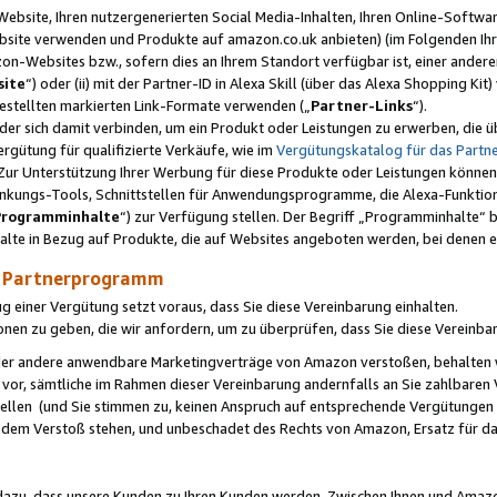
ebsite, Ihren nutzergenerierten Social Media-Inhalten, Ihren Online-Softwar
ebsite verwenden und Produkte auf amazon.co.uk anbieten) (im Folgenden Ihr
-Websites bzw., sofern dies an Ihrem Standort verfügbar ist, einer ander
ite
“) oder (ii) mit der Partner-ID in Alexa Skill (über das Alexa Shopping Ki
estellten markierten Link-Formate verwenden („
Partner-Links
“).
oder sich damit verbinden, um ein Produkt oder Leistungen zu erwerben, di
gütung für qualifizierte Verkäufe, wie im
Vergütungskatalog für das Part
Zur Unterstützung Ihrer Werbung für diese Produkte oder Leistungen können w
linkungs-Tools, Schnittstellen für Anwendungsprogramme, die Alexa-Funktion
Programminhalte
“) zur Verfügung stellen. Der Begriff „Programminhalte“ be
halte in Bezug auf Produkte, die auf Websites angeboten werden, bei denen 
as Partnerprogramm
einer Vergütung setzt voraus, dass Sie diese Vereinbarung einhalten.
ionen zu geben, die wir anfordern, um zu überprüfen, dass Sie diese Vereinba
oder andere anwendbare Marketingverträge von Amazon verstoßen, behalten w
 vor, sämtliche im Rahmen dieser Vereinbarung andernfalls an Sie zahlbare
tellen (und Sie stimmen zu, keinen Anspruch auf entsprechende Vergütungen
 dem Verstoß stehen, und unbeschadet des Rechts von Amazon, Ersatz für 
azu, dass unsere Kunden zu Ihren Kunden werden. Zwischen Ihnen und Amaz