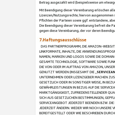
Betrag ausgezahlt wird (beispielsweise um etwai
Mit Beendigung dieser Vereinbarung erlöschen alle
Lizenzen/Nutzungsrechte; hiervon ausgenommen sind
Pflichten der Parteien sowie ggf. entstandene, ab
Die Beendigung dieser Vereinbarung befreit die P
gegen diese Vereinbarung, der vor deren Beendi
7.Haftungsausschlüsse
DAS PARTNERPROGRAMM, DIE AMAZON-WEBSITE,
LINKFORMATE, INHALTE, DIE ANWENDUNGSPRO
NAMEN, MARKEN UND LOGOS SOWIE DIE DOMAIN
GESAMTE TECHNOLOGIE, SOFTWARE SOWIE FUNKT
DIE VON ODER IM AUFTRAG VON AMAZON, UNS
GENUTZT WERDEN (INSGESAMT DIE „
SERVICEA
UNTERNEHMEN ODER LIZENZGEBER MACHEN ZUSI
GESETZLICH ODER IN SONSTIGER WEISE, IN BE
GEWÄHRLEISTUNGEN IN BEZUG AUF DIE SERVICE
MARKTGÄNGIGKEIT, ZUFRIEDENSTELLENDER QUA
SICH AUS GESETZLICHEN BESTIMMUNGEN, GEPFL
SERVICEANGEBOT JEDERZEIT BEENDEN BZW. DIE
JEDERZEIT ÄNDERN. WEDER WIR NOCH UNSERE 
BEREITGESTELLT ODER WIE BESCHRIEBEN DURC