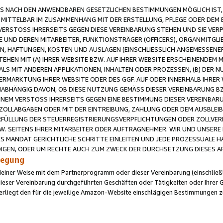
 NACH DEN ANWENDBAREN GESETZLICHEN BESTIMMUNGEN MÖGLICH IST, S
MITTELBAR IM ZUSAMMENHANG MIT DER ERSTELLUNG, PFLEGE ODER DEM BE
ERSTOSS IHRERSEITS GEGEN DIESE VEREINBARUNG STEHEN UND SIE VERP
UND DEREN MITARBEITER, FUNKTIONSTRÄGER (OFFICERS), ORGANMITGLI
N, HAFTUNGEN, KOSTEN UND AUSLAGEN (EINSCHLIESSLICH ANGEMESSENE
HEN MIT (A) IHRER WEBSITE BZW. AUF IHRER WEBSITE ERSCHEINENDEM M
LS MIT ANDEREN APPLIKATIONEN, INHALTEN ODER PROZESSEN, (B) DER 
RMARKTUNG IHRER WEBSITE ODER DES GGF. AUF ODER INNERHALB IHRER W
ABHÄNGIG DAVON, OB DIESE NUTZUNG GEMÄSS DIESER VEREINBARUNG B
EINEM VERSTOSS IHRERSEITS GEGEN EINE BESTIMMUNG DIESER VEREINBARU
D ZOLLABGABEN ODER MIT DER EINTREIBUNG, ZAHLUNG ODER DEM AUSBLEI
FÜLLUNG DER STEUERREGISTRIERUNGSVERPFLICHTUNGEN ODER ZOLLVERPF
W. SEITENS IHRER MITARBEITER ODER AUFTRAGNEHMER. WIR UND UNSERE
ES MANDAT GERICHTLICHE SCHRITTE EINLEITEN UND JEDE PROZESSUALE 
GEN, ODER UM RECHTE AUCH ZUM ZWECK DER DURCHSETZUNG DIESES AR
ilegung
endeiner Weise mit dem Partnerprogramm oder dieser Vereinbarung (einschließl
ieser Vereinbarung durchgeführten Geschäften oder Tätigkeiten oder Ihrer 
iegt den für die jeweilige Amazon-Website einschlägigen Bestimmungen z