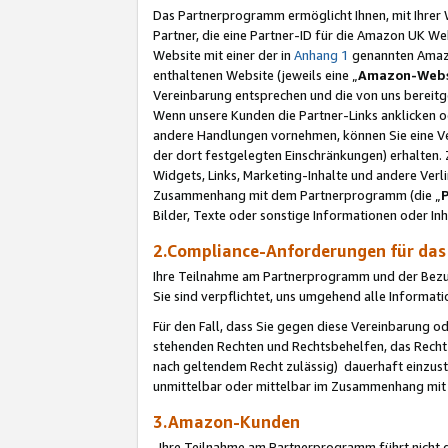
Das Partnerprogramm ermöglicht Ihnen, mit Ihrer W
Partner, die eine Partner-ID für die Amazon UK W
Website mit einer der in
Anhang 1
genannten Amazon
enthaltenen Website (jeweils eine „
Amazon-Webs
Vereinbarung entsprechen und die von uns bereitg
Wenn unsere Kunden die Partner-Links anklicken 
andere Handlungen vornehmen, können Sie eine Ver
der dort festgelegten Einschränkungen) erhalten. 
Widgets, Links, Marketing-Inhalte und andere Ver
Zusammenhang mit dem Partnerprogramm (die „
Bilder, Texte oder sonstige Informationen oder In
2.Compliance-Anforderungen für d
Ihre Teilnahme am Partnerprogramm und der Bezug 
Sie sind verpflichtet, uns umgehend alle Informat
Für den Fall, dass Sie gegen diese Vereinbarung 
stehenden Rechten und Rechtsbehelfen, das Recht
nach geltendem Recht zulässig) dauerhaft einzus
unmittelbar oder mittelbar im Zusammenhang mit
3.Amazon-Kunden
Ihre Teilnahme am Partnerprogramm führt nicht d