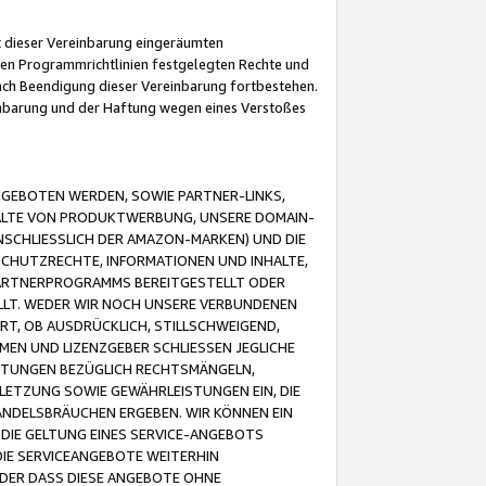
it dieser Vereinbarung eingeräumten
 den Programmrichtlinien festgelegten Rechte und
 nach Beendigung dieser Vereinbarung fortbestehen.
einbarung und der Haftung wegen eines Verstoßes
GEBOTEN WERDEN, SOWIE PARTNER-LINKS,
ALTE VON PRODUKTWERBUNG, UNSERE DOMAIN-
SCHLIESSLICH DER AMAZON-MARKEN) UND DIE
SCHUTZRECHTE, INFORMATIONEN UND INHALTE,
PARTNERPROGRAMMS BEREITGESTELLT ODER
ELLT. WEDER WIR NOCH UNSERE VERBUNDENEN
T, OB AUSDRÜCKLICH, STILLSCHWEIGEND,
MEN UND LIZENZGEBER SCHLIESSEN JEGLICHE
ISTUNGEN BEZÜGLICH RECHTSMÄNGELN,
LETZUNG SOWIE GEWÄHRLEISTUNGEN EIN, DIE
ANDELSBRÄUCHEN ERGEBEN. WIR KÖNNEN EIN
 DIE GELTUNG EINES SERVICE-ANGEBOTS
IE SERVICEANGEBOTE WEITERHIN
ODER DASS DIESE ANGEBOTE OHNE