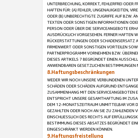
UNTERBRECHUNG, KORREKT, FEHLERFREI ODER 
HAFTEN FÜR: (A) FEHLER, UNGENAUIGKEITEN, 
ODER (B) UNBERECHTIGTE ZUGRIFFE AUF BZW. 
TEXTEN ODER SONSTIGEN INFORMATIONEN ODER 
PERSON ODER ÜBER DIE SERVICEANGEBOTE ERHA
AUSDRÜCKLICH VORGESEHEN. FERNER HAFTEN 
RÜCKERSTATTUNGEN ODER SCHADENSERSATZ AU
FIRMENWERT ODER SONSTIGEN VORTEILEN SOWIE
PARTNERPROGRAMM VORNEHMEN BZW. ÜBERNEHM
DIESES ARTIKELS 7 BEGRÜNDET EINEN AUSSCH
ANWENDBAREN GESETZLICHEN BESTIMMUNGEN 
8.Haftungsbeschränkungen
WEDER WIR NOCH UNSERE VERBUNDENEN UNTERN
SCHÄDEN ODER SCHÄDEN AUFGRUND ENTGANGENE
ZUSAMMENHANG MIT DEN SERVICEANGEBOTEN EN
ENTSPRICHT UNSERE GESAMTHAFTUNG IM ZUSAM
DEM 12-MONATSZEITRAUM UNMITTELBAR VOR DE
GEZAHLTEN ODER NOCH AN SIE ZU ZAHLENDEN V
EINSCHLIESSLICH DES RECHTS AUF ERFÜLLUNGS
BESTIMMUNG DIESES ABSATZES BEGRÜNDET EI
EINGESCHRÄNKT WERDEN KÖNNEN.
9.Haftungsfreistellung