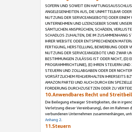
SOFERN UND SOWEIT EIN HAFTUNGSAUSSCHLUSS
ANGELEGENHEITEN AUS, DIE UNMITTELBAR ODER 
NUTZUNG DER SERVICEANGEBOTE) ODER EINEM V
UNTERNEHMEN UND LIZENZGEBER SOWIE UNSERE 
SÄMTLICHEN ANSPRÜCHEN, SCHÄDEN, VERLUSTE
SCHADLOS ZUHALTEN, DIE IM ZUSAMMENHANG STE
IHRER WEBSITE ODER ENTSPRECHENDEN MATERIA
FERTIGUNG, HERSTELLUNG, BEWERBUNG ODER VE
NUTZUNG DER SERVICEANGEBOTE UND ZWAR UN
BESTIMMUNGEN ZULÄSSIG IST ODER NICHT, (D) 
PROGRAMMRICHTLINIE), (E) IHREN STEUERN UN
STEUERN UND ZOLLABGABEN ODER DER NICHTER
VORSÄTZLICHEM FEHLVERHALTEN IHRERSEITS BZ
AMAZON PARTEI UND AUCH DURCH EIN SPEZIELL
FORDERUNG DURCHZUSETZEN ODER ZU VERTEIDI
10.Anwendbares Recht und Streitbe
Die Beilegung etwaiger Streitigkeiten, die in irg
Verletzung dieser Vereinbarung), den im Rahmen d
verbundenen Unternehmen zusammenhängen, unterl
Anhang 2
.
11.Steuern