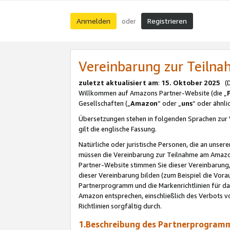
Anmelden
Registrieren
oder
Vereinbarung zur Teil
zuletzt aktualisiert am
:
15. Oktober 2025
(De
Willkommen auf Amazons Partner-Website (die „
Gesellschaften („
Amazon
“ oder „
uns
“ oder ähnl
Übersetzungen stehen in folgenden Sprachen zur 
gilt die englische Fassung.
Natürliche oder juristische Personen, die an uns
müssen die Vereinbarung zur Teilnahme am Amaz
Partner-Website stimmen Sie dieser Vereinbarung,
dieser Vereinbarung bilden (zum Beispiel die Vo
Partnerprogramm und die Markenrichtlinien für da
Amazon entsprechen, einschließlich des Verbots vo
Richtlinien sorgfältig durch.
1.Beschreibung des Partnerprogra