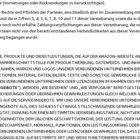
ge Stornierungen oder Rücksendungen zu berücksichtigen).
 Rechte und Pflichten der Parteien, einschließlich aller im Zusammenhang m
 die in Ziffern 3, 4, 5, 6, 7, 8, 10 und 11 dieser Vereinbarung sowie die in
er noch nicht erfüllte Zahlungsverpflichtungen aus dieser Vereinbarung, die
arteien nicht von den bereits entstandenen Verbindlichkeiten aus dieser Ver
gung begangen wurde.
 PRODUKTE UND DIENSTLEISTUNGEN, DIE AUF DER AMAZON-WEBSITE AN
GRAMMIERSCHNITTSTELLE FÜR PRODUKTWERBUNG, DATENFEEDS UND INH
-NAMEN, MARKEN UND LOGOS UNSERER VERBUNDENEN UNTERNEHMEN (EIN
IONEN, MATERIAL, DATEN, BILDER, TEXTE UND SONSTIGE GEWERBLICHE 
EREN VERBUNDENEN UNTERNEHMEN ODER LIZENZGEBERN IM RAHMEN DES 
NGEBOTE
“), WERDEN „WIE BESEHEN“ UND „WIE VERFÜGBAR“ BEREITGEST
CHERUNGEN ODER ÜBERNEHMEN GEWÄHRLEISTUNGEN GLEICH WELCHER AR
ZUG AUF DIE SERVICEANGEBOTE. WIR UND UNSERE VERBUNDENEN UNTERNEH
ANGEBOTE AUS; DIES SCHLIESST ETWAIGE STILLSCHWEIGENDE GEWÄHRLE
LITÄT, EIGNUNG FÜR EINEN BESTIMMTEN VERWENDUNGSZWECK, NICHTVER
OGENHEITEN, DEM ÜBLICHEN GESCHÄFTSVERKEHR, DER LEISTUNG ODER H
 BESCHAFFENHEIT, MERKMALE, FUNKTIONEN, DEN LEISTUNGSUMFANG ODER
VERBUNDENEN UNTERNEHMEN ODER LIZENZGEBER GEWÄHRLEISTEN, DASS D
HGÄNGIG BZW. AUF BESTIMMTE ART UND WEISE FUNKTIONIEREN WERDEN 