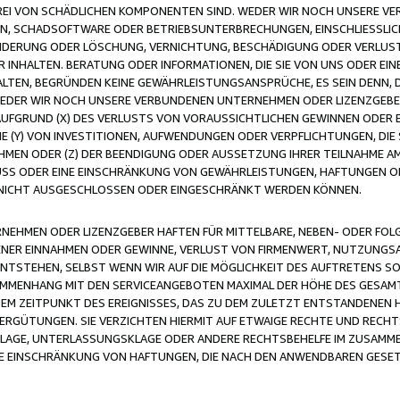
FREI VON SCHÄDLICHEN KOMPONENTEN SIND. WEDER WIR NOCH UNSERE 
VIREN, SCHADSOFTWARE ODER BETRIEBSUNTERBRECHUNGEN, EINSCHLIESSL
ÄNDERUNG ODER LÖSCHUNG, VERNICHTUNG, BESCHÄDIGUNG ODER VERLUST 
INHALTEN. BERATUNG ODER INFORMATIONEN, DIE SIE VON UNS ODER EIN
LTEN, BEGRÜNDEN KEINE GEWÄHRLEISTUNGSANSPRÜCHE, ES SEIN DENN, DI
WEDER WIR NOCH UNSERE VERBUNDENEN UNTERNEHMEN ODER LIZENZGEBE
FGRUND (X) DES VERLUSTS VON VORAUSSICHTLICHEN GEWINNEN ODER 
 (Y) VON INVESTITIONEN, AUFWENDUNGEN ODER VERPFLICHTUNGEN, DIE 
EN ODER (Z) DER BEENDIGUNG ODER AUSSETZUNG IHRER TEILNAHME A
LUSS ODER EINE EINSCHRÄNKUNG VON GEWÄHRLEISTUNGEN, HAFTUNGEN O
NICHT AUSGESCHLOSSEN ODER EINGESCHRÄNKT WERDEN KÖNNEN.
EHMEN ODER LIZENZGEBER HAFTEN FÜR MITTELBARE, NEBEN- ODER FOL
R EINNAHMEN ODER GEWINNE, VERLUST VON FIRMENWERT, NUTZUNGSAU
TSTEHEN, SELBST WENN WIR AUF DIE MÖGLICHKEIT DES AUFTRETENS S
MENHANG MIT DEN SERVICEANGEBOTEN MAXIMAL DER HÖHE DES GESAMT
M ZEITPUNKT DES EREIGNISSES, DAS ZU DEM ZULETZT ENTSTANDENEN 
ERGÜTUNGEN. SIE VERZICHTEN HIERMIT AUF ETWAIGE RECHTE UND RECHT
KLAGE, UNTERLASSUNGSKLAGE ODER ANDERE RECHTSBEHELFE IM ZUSAMME
NE EINSCHRÄNKUNG VON HAFTUNGEN, DIE NACH DEN ANWENDBAREN GESE