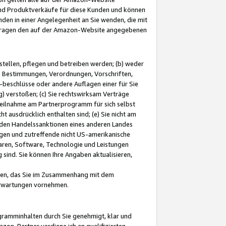
und Produktverkäufe für diese Kunden und können
nden in einer Angelegenheit an Sie wenden, die mit
e-Fragen den auf der Amazon-Website angegebenen
stellen, pflegen und betreiben werden; (b) weder
e Bestimmungen, Verordnungen, Vorschriften,
-beschlüsse oder andere Auflagen einer für Sie
 verstoßen; (c) Sie rechtswirksam Verträge
r Teilnahme am Partnerprogramm für sich selbst
t ausdrücklich enthalten sind; (e) Sie nicht am
den Handelssanktionen eines anderen Landes
gen und zutreffende nicht US-amerikanische
ren, Software, Technologie und Leistungen
sind. Sie können Ihre Angaben aktualisieren,
men, das Sie im Zusammenhang mit dem
 Erwartungen vornehmen.
ogramminhalten durch Sie genehmigt, klar und
zon-Partner verdiene ich an qualifizierten