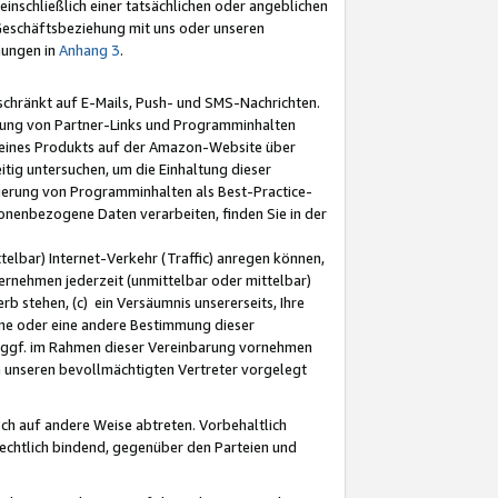
nschließlich einer tatsächlichen oder angeblichen
Geschäftsbeziehung mit uns oder unseren
mungen in
Anhang 3
.
schränkt auf E-Mails, Push- und SMS-Nachrichten.
ellung von Partner-Links und Programminhalten
 eines Produkts auf der Amazon-Website über
tig untersuchen, um die Einhaltung dieser
ntierung von Programminhalten als Best-Practice-
sonenbezogene Daten verarbeiten, finden Sie in der
telbar) Internet-Verkehr (Traffic) anregen können,
rnehmen jederzeit (unmittelbar oder mittelbar)
b stehen, (c) ein Versäumnis unsererseits, Ihre
fene oder eine andere Bestimmung dieser
r ggf. im Rahmen dieser Vereinbarung vornehmen
ch unseren bevollmächtigten Vertreter vorgelegt
ch auf andere Weise abtreten. Vorbehaltlich
rechtlich bindend, gegenüber den Parteien und