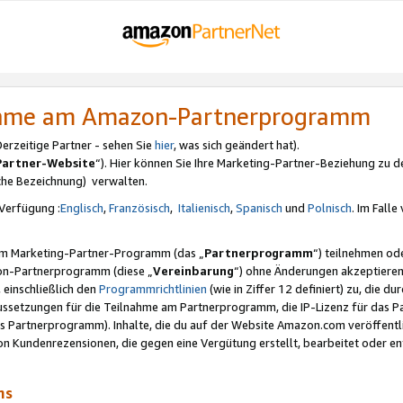
nahme am Amazon-Partnerprogramm
rzeitige Partner - sehen Sie
hier
, was sich geändert hat).
Partner-Website
“). Hier können Sie Ihre Marketing-Partner-Beziehung zu d
iche Bezeichnung) verwalten.
Verfügung :
Englisch
,
Französisch
,
Italienisch
,
Spanisch
und
Polnisch
. Im Fall
erem Marketing-Partner-Programm (das „
Partnerprogramm
“) teilnehmen od
on-Partnerprogramm (diese „
Vereinbarung
“) ohne Änderungen akzeptieren
 einschließlich den
Programmrichtlinien
(wie in Ziffer 12 definiert) zu, die 
raussetzungen für die Teilnahme am Partnerprogramm, die IP-Lizenz für das
s Partnerprogramm). Inhalte, die du auf der Website Amazon.com veröffentl
n Kundenrezensionen, die gegen eine Vergütung erstellt, bearbeitet oder ent
mms