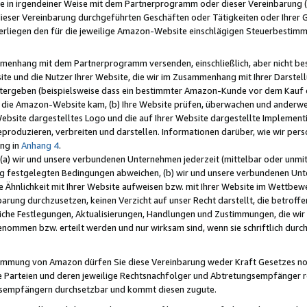
e in irgendeiner Weise mit dem Partnerprogramm oder dieser Vereinbarung (ei
ieser Vereinbarung durchgeführten Geschäften oder Tätigkeiten oder Ihrer 
liegen den für die jeweilige Amazon-Website einschlägigen Steuerbestim
mmenhang mit dem Partnerprogramm versenden, einschließlich, aber nicht be
site und die Nutzer Ihrer Website, die wir im Zusammenhang mit Ihrer Darst
itergeben (beispielsweise dass ein bestimmter Amazon-Kunde vor dem Kauf
uf die Amazon-Website kam, (b) Ihre Website prüfen, überwachen und anderwei
r Website dargestelltes Logo und die auf Ihrer Website dargestellte Impleme
reproduzieren, verbreiten und darstellen. Informationen darüber, wie wir per
ng in
Anhang 4
.
 (a) wir und unsere verbundenen Unternehmen jederzeit (mittelbar oder unmit
ng festgelegten Bedingungen abweichen, (b) wir und unsere verbundenen Unte
 Ähnlichkeit mit Ihrer Website aufweisen bzw. mit Ihrer Website im Wettbewer
barung durchzusetzen, keinen Verzicht auf unser Recht darstellt, die betrof
liche Festlegungen, Aktualisierungen, Handlungen und Zustimmungen, die wi
enommen bzw. erteilt werden und nur wirksam sind, wenn sie schriftlich dur
stimmung von Amazon dürfen Sie diese Vereinbarung weder Kraft Gesetzes no
die Parteien und deren jeweilige Rechtsnachfolger und Abtretungsempfänger 
ngsempfängern durchsetzbar und kommt diesen zugute.