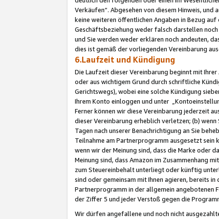
Verkäufen“. Abgesehen von diesem Hinweis, und a
keine weiteren öffentlichen Angaben in Bezug au
Geschäftsbeziehung weder falsch darstellen noch a
und Sie werden weder erklären noch andeuten, dass
dies ist gemäß der vorliegenden Vereinbarung ausd
6.Laufzeit und Kündigung
Die Laufzeit dieser Vereinbarung beginnt mit Ihre
oder aus wichtigem Grund durch schriftliche Kündi
Gerichtswegs), wobei eine solche Kündigung siebe
Ihrem Konto einloggen und unter „Kontoeinstellu
Ferner können wir diese Vereinbarung jederzeit aus
dieser Vereinbarung erheblich verletzen; (b) wenn
Tagen nach unserer Benachrichtigung an Sie behe
Teilnahme am Partnerprogramm ausgesetzt sein kö
wenn wir der Meinung sind, dass die Marke oder 
Meinung sind, dass Amazon im Zusammenhang mit d
zum Steuereinbehalt unterliegt oder künftig unter
sind oder gemeinsam mit Ihnen agieren, bereits in
Partnerprogramm in der allgemein angebotenen Fo
der Ziffer 5 und jeder Verstoß gegen die Programm
Wir dürfen angefallene und noch nicht ausgezahlt