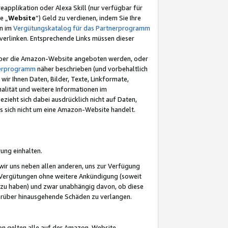
eapplikation oder Alexa Skill (nur verfügbar für
e „
Website
“) Geld zu verdienen, indem Sie Ihre
en im
Vergütungskatalog für das Partnerprogramm
t) verlinken. Entsprechende Links müssen dieser
e über die Amazon-Website angeboten werden, oder
nerprogramm
näher beschrieben (und vorbehaltlich
ir Ihnen Daten, Bilder, Texte, Linkformate,
alität und weitere Informationen im
zieht sich dabei ausdrücklich nicht auf Daten,
es sich nicht um eine Amazon-Website handelt.
rung einhalten.
ir uns neben allen anderen, uns zur Verfügung
n Vergütungen ohne weitere Ankündigung (soweit
 zu haben) und zwar unabhängig davon, ob diese
darüber hinausgehende Schäden zu verlangen.
on gelten alle auf der Amazon-Website