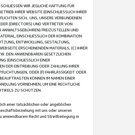
CHLIESSEN WIR JEGLICHE HAFTUNG FÜR
TRIEB IHRER WEBSITE (EINSCHLIESSLICH IHRER
FLICHTEN SICH, UNS, UNSERE VERBUNDENEN
EDER (DIRECTORS) UND VERTRETER VON
R ANWALTSGEBÜHREN) FREIZUSTELLEN UND
ATERIAL, EINSCHLIESSLICH DER KOMBINATION
NUTZUNG, ENTWICKLUNG, GESTALTUNG,
EBSEITE ERSCHEINENDEN MATERIALS, (C) IHRER
ZW. DEN ANWENDBAREN GESETZLICHEN
NG (EINSCHLIESSLICH EINER
BEN DER EINTREIBUNG ODER ZAHLUNG IHRER
LICHTUNGEN, ODER (F) FAHRLÄSSIGKEIT ODER
 BEAUFTRAGTEN KÖNNEN IM NAMEN EINER
HANDLUNG VORNEHMEN, UM EINE RECHTLICHE
TIKELS ZU SCHÜTZEN.
ich einer tatsächlichen oder angeblichen
Geschäftsbeziehung mit uns oder unseren
u anwendbarem Recht und Streitbeilegung in