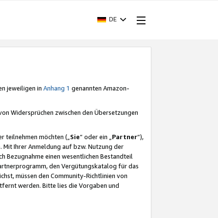
DE
en jeweiligen in
Anhang 1
genannten Amazon-
e von Widersprüchen zwischen den Übersetzungen
er teilnehmen möchten („
Sie
“ oder ein „
Partner
“),
. Mit Ihrer Anmeldung auf bzw. Nutzung der
durch Bezugnahme einen wesentlichen Bestandteil
 Partnerprogramm, den Vergütungskatalog für das
ichst, müssen den Community-Richtlinien von
fernt werden. Bitte lies die Vorgaben und