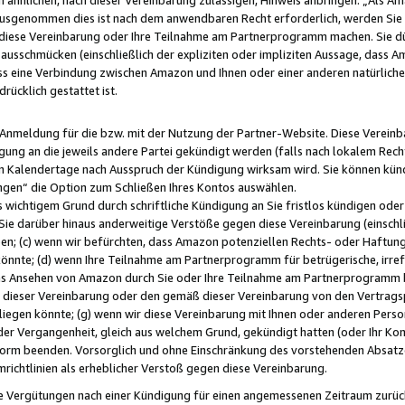
usgenommen dies ist nach dem anwendbaren Recht erforderlich, werden Sie 
f diese Vereinbarung oder Ihre Teilnahme am Partnerprogramm machen. Sie d
usschmücken (einschließlich der expliziten oder impliziten Aussage, dass A
 eine Verbindung zwischen Amazon und Ihnen oder einer anderen natürlichen 
rücklich gestattet ist.
r Anmeldung für die bzw. mit der Nutzung der Partner-Website. Diese Vereinb
gung an die jeweils andere Partei gekündigt werden (falls nach lokalem Rech
n Kalendertage nach Ausspruch der Kündigung wirksam wird. Sie können kündi
ngen“ die Option zum Schließen Ihres Kontos auswählen.
 wichtigem Grund durch schriftliche Kündigung an Sie fristlos kündigen oder I
 Sie darüber hinaus anderweitige Verstöße gegen diese Vereinbarung (einschli
ben; (c) wenn wir befürchten, dass Amazon potenziellen Rechts- oder Haftu
nnte; (d) wenn Ihre Teilnahme am Partnerprogramm für betrügerische, irref
das Ansehen von Amazon durch Sie oder Ihre Teilnahme am Partnerprogramm b
ieser Vereinbarung oder den gemäß dieser Vereinbarung von den Vertragspa
liegen könnte; (g) wenn wir diese Vereinbarung mit Ihnen oder anderen Perso
 der Vergangenheit, gleich aus welchem Grund, gekündigt hatten (oder Ihr Ko
rm beenden. Vorsorglich und ohne Einschränkung des vorstehenden Absatzes
richtlinien als erheblicher Verstoß gegen diese Vereinbarung.
e Vergütungen nach einer Kündigung für einen angemessenen Zeitraum zurückb