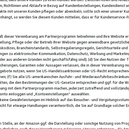
, Richtlinien und Abläufe in Bezug auf Kundenbestellungen, Kundendienst 
kte mit unseren Kunden pflegen oder abwickeln; sollte sich einer unserer Ku
nhängt, so werden Sie diesem Kunden mitteilen, dass er für Kundenservic
emäß dieser Vereinbarung am Partnerprogramm teilnehmen und Ihre Website er
ellung, Pflege oder der Betrieb Ihrer Website gegen anwendbare gesetzlich
skodizes, Branchenstandards, Selbstregulierungsregeln, Gerichtsurteile und 
ngen zu elektronischer Kommunikation, Datenschutz, Werbung und Marketing)
 oder aus anderen Gründen nicht geschäftsfähig sind); (d) Sie den Nutzen de
cherungen, Garantien oder Aussagen verlassen, die in dieser Vereinbarung nich
gebote nutzen, wenn Sie US-Handelssanktionen oder US-Recht entsprechen
men; (f) Sie alle US-amerikanischen Ausfuhr- und Wiederausfuhrbeschränkun
ten, die den Bestimmungen der US-Gesetze entsprechen und ggf. für die Wa
hang mit dem Partnerprogramm machen, jederzeit zutreffend und vollständig 
 Konto einloggen und „Kontoeinstellungen“ auswählen.
keine Gewährleistungen im Hinblick auf das Besucher- und Vergütungsvolu
icht für etwaige Handlungen verantwortlich, die Sie auf Grundlage solcher
en Stelle, an der Amazon ggf. die Darstellung oder sonstige Nutzung von Pr
 ähnlichen, nach dieser Vereinbarung zulässigen, Hinweis anbringen: „Als Ama