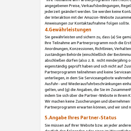
angegebenen Preise, Verkaufsbedingungen, Regeln
jederzeit geändert werden. Sie werden keine Konta
der Interaktion mit der Amazon-Website zusamme
Anweisungen zur Kontaktaufnahme folgen sollte.
4.Gewährleistungen
Sie gewährleisten und sichern zu, dass (a) Sie g
Ihre Teilnahme am Partnerprogramm noch die Erst
Anordnungen, Konzessionen, Richtlinien, Verhalten
zuständigen Behörde (einschließlich der Bestimmu
abschließen dürfen (also z. B. nicht minderjährig
eigenständig geprüft haben und sich nicht auf Zusi
Partnerprogramm teilnehmen und keine Servicean
unterliegen, in dem Sie Serviceangebote wahrneh
Ausfuhr- und Wiederausfuhrbeschränkungen einhal
gelten, und (g) die Angaben, die Sie im Zusammen
indem Sie sich über die Partner-Website in Ihrem
Wir machen keine Zusicherungen und übernehmen 
Partnerprogramm erwarten können, und wir sind n
5.Angabe Ihres Partner-Status
Sie müssen auf Ihrer Website bzw. an jeder ander
deutlich den folgenden oder einen im Wesentlichen