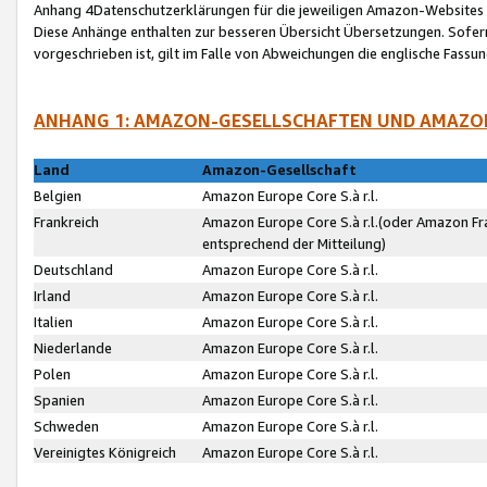
Anhang 4Datenschutzerklärungen für die jeweiligen Amazon-Websites
Diese Anhänge enthalten zur besseren Übersicht Übersetzungen. Sofe
vorgeschrieben ist, gilt im Falle von Abweichungen die englische Fass
ANHANG 1: AMAZON-GESELLSCHAFTEN UND AMAZO
Land
Amazon-Gesellschaft
Belgien
Amazon Europe Core S.à r.l.
Frankreich
Amazon Europe Core S.à r.l.(oder Amazon Fr
entsprechend der Mitteilung)
Deutschland
Amazon Europe Core S.à r.l.
Irland
Amazon Europe Core S.à r.l.
Italien
Amazon Europe Core S.à r.l.
Niederlande
Amazon Europe Core S.à r.l.
Polen
Amazon Europe Core S.à r.l.
Spanien
Amazon Europe Core S.à r.l.
Schweden
Amazon Europe Core S.à r.l.
Vereinigtes Königreich
Amazon Europe Core S.à r.l.