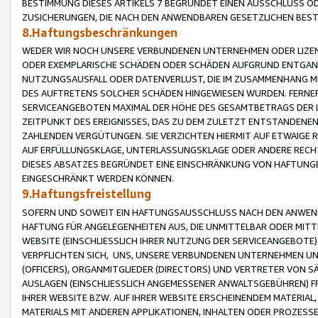
BESTIMMUNG DIESES ARTIKELS 7 BEGRÜNDET EINEN AUSSCHLUSS 
ZUSICHERUNGEN, DIE NACH DEN ANWENDBAREN GESETZLICHEN BE
8.Haftungsbeschränkungen
WEDER WIR NOCH UNSERE VERBUNDENEN UNTERNEHMEN ODER LIZEN
ODER EXEMPLARISCHE SCHÄDEN ODER SCHÄDEN AUFGRUND ENTGANG
NUTZUNGSAUSFALL ODER DATENVERLUST, DIE IM ZUSAMMENHANG MI
DES AUFTRETENS SOLCHER SCHÄDEN HINGEWIESEN WURDEN. FERN
SERVICEANGEBOTEN MAXIMAL DER HÖHE DES GESAMTBETRAGS DER 
ZEITPUNKT DES EREIGNISSES, DAS ZU DEM ZULETZT ENTSTANDENE
ZAHLENDEN VERGÜTUNGEN. SIE VERZICHTEN HIERMIT AUF ETWAIGE 
AUF ERFÜLLUNGSKLAGE, UNTERLASSUNGSKLAGE ODER ANDERE RECHT
DIESES ABSATZES BEGRÜNDET EINE EINSCHRÄNKUNG VON HAFTUNG
EINGESCHRÄNKT WERDEN KÖNNEN.
9.Haftungsfreistellung
SOFERN UND SOWEIT EIN HAFTUNGSAUSSCHLUSS NACH DEN ANWENDB
HAFTUNG FÜR ANGELEGENHEITEN AUS, DIE UNMITTELBAR ODER MITT
WEBSITE (EINSCHLIESSLICH IHRER NUTZUNG DER SERVICEANGEBOTE)
VERPFLICHTEN SICH, UNS, UNSERE VERBUNDENEN UNTERNEHMEN UN
(OFFICERS), ORGANMITGLIEDER (DIRECTORS) UND VERTRETER VON 
AUSLAGEN (EINSCHLIESSLICH ANGEMESSENER ANWALTSGEBÜHREN) FR
IHRER WEBSITE BZW. AUF IHRER WEBSITE ERSCHEINENDEM MATERIAL
MATERIALS MIT ANDEREN APPLIKATIONEN, INHALTEN ODER PROZESSE