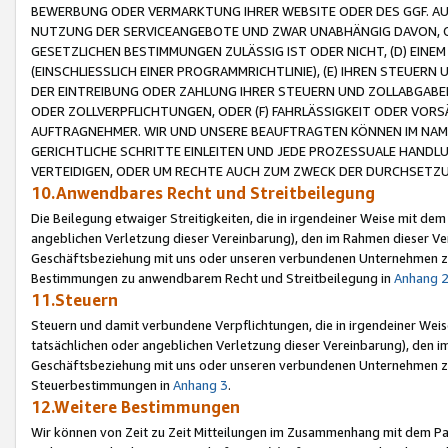
BEWERBUNG ODER VERMARKTUNG IHRER WEBSITE ODER DES GGF. AUF 
NUTZUNG DER SERVICEANGEBOTE UND ZWAR UNABHÄNGIG DAVON, O
GESETZLICHEN BESTIMMUNGEN ZULÄSSIG IST ODER NICHT, (D) EINE
(EINSCHLIESSLICH EINER PROGRAMMRICHTLINIE), (E) IHREN STEUER
DER EINTREIBUNG ODER ZAHLUNG IHRER STEUERN UND ZOLLABGAB
ODER ZOLLVERPFLICHTUNGEN, ODER (F) FAHRLÄSSIGKEIT ODER VORS
AUFTRAGNEHMER. WIR UND UNSERE BEAUFTRAGTEN KÖNNEN IM NAME
GERICHTLICHE SCHRITTE EINLEITEN UND JEDE PROZESSUALE HAND
VERTEIDIGEN, ODER UM RECHTE AUCH ZUM ZWECK DER DURCHSETZU
10.Anwendbares Recht und Streitbeilegung
Die Beilegung etwaiger Streitigkeiten, die in irgendeiner Weise mit de
angeblichen Verletzung dieser Vereinbarung), den im Rahmen dieser Ve
Geschäftsbeziehung mit uns oder unseren verbundenen Unternehmen zu
Bestimmungen zu anwendbarem Recht und Streitbeilegung in
Anhang 
11.Steuern
Steuern und damit verbundene Verpflichtungen, die in irgendeiner Wei
tatsächlichen oder angeblichen Verletzung dieser Vereinbarung), den 
Geschäftsbeziehung mit uns oder unseren verbundenen Unternehmen z
Steuerbestimmungen in
Anhang 3
.
12.Weitere Bestimmungen
Wir können von Zeit zu Zeit Mitteilungen im Zusammenhang mit dem Par