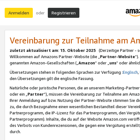
Anmelden
Registrieren
oder
Vereinbarung zur Teilnahme am 
zuletzt aktualisiert am
:
15. Oktober 2025
(Derzeitige Partner - 
Willkommen auf Amazons Partner-Website (die „
Partner-Website
“)
genannten Amazon-Gesellschaften („
Amazon
“ oder „
uns
“ oder ähnli
Übersetzungen stehen in folgenden Sprachen zur Verfügung :
Englisch
,
den Übersetzungen gilt die englische Fassung.
Natürliche oder juristische Personen, die an unserem Marketing-Partn
oder ein „
Partner
“), müssen die Vereinbarung zur Teilnahme am Ama
Ihrer Anmeldung auf bzw. Nutzung der Partner-Website stimmen Sie die
zu, die durch Bezugnahme einen wesentlichen Bestandteil dieser Verei
Partnerprogramm, die IP-Lizenz für das Partnerprogramm, den Vergütu
Partnerprogramm). Inhalte, die du auf der Website Amazon.com veröffe
des Verbots von Kundenrezensionen, die gegen eine Vergütung erstellt, 
durch.