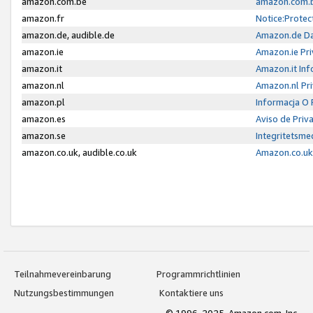
amazon.com.be
amazon.com.b
amazon.fr
Notice:Protec
amazon.de, audible.de
Amazon.de Da
amazon.ie
Amazon.ie Pri
amazon.it
Amazon.it Inf
amazon.nl
Amazon.nl Pri
amazon.pl
Informacja O
amazon.es
Aviso de Priv
amazon.se
Integritetsm
amazon.co.uk, audible.co.uk
Amazon.co.uk 
Teilnahmevereinbarung
Programmrichtlinien
Nutzungsbestimmungen
Kontaktiere uns