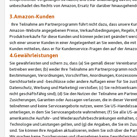
unbeschadet des Rechts von Amazon, Ersatz für darüber hinausgehen
3.Amazon-Kunden
Ihre Teilnahme am Partnerprogramm führt nicht dazu, dass unsere Kun
Amazon-Website angegebenen Preise, Verkaufsbedingungen, Regeln, Ri
Produktverkäufe für diese Kunden und können jederzeit geändert werde
sich einer unserer Kunden in einer Angelegenheit an Sie wenden, die 
Kunden mitteilen, dass er für Kundenservice-Fragen den auf der Ama
4.Gewährleistungen
Sie gewährleisten und sichern zu, dass (a) Sie gemäß dieser Vereinba
betreiben werden; (b) weder Ihre Teilnahme am Partnerprogramm noch d
Bestimmungen, Verordnungen, Vorschriften, Anordnungen, Konzessionen,
Gerichtsurteile und -beschlüsse oder andere Auflagen einer für Sie zu
Datenschutz, Werbung und Marketing) verstoßen; (c) Sie rechtswirksam 
nicht geschäftsfähig sind); (d) Sie den Nutzen der Teilnahme am Partne
Zusicherungen, Garantien oder Aussagen verlassen, die in dieser Verein
teilnehmen und keine Serviceangebote nutzen, wenn Sie US-Handelssa
unterliegen, in dem Sie Serviceangebote wahrnehmen; (f) Sie alle US
amerikanische Ausfuhr- und Wiederausfuhrbeschränkungen einhalten, 
Technologie und Leistungen gelten, und (g) die Angaben, die Sie im 
sind. Sie können Ihre Angaben aktualisieren, indem Sie sich über die 
Wir machen keine Zusicherungen und übernehmen keine Gewährleistun