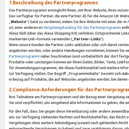
1.Beschreibung des Partnerprogramms
Das Partnerprogramm ermöglicht Ihnen, mit Ihrer Website, Ihren nutzer
(nur verfügbar für Partner, die eine Partner-ID für die Amazon UK We
„
Website
“) Geld zu verdienen, indem Sie Ihre Website mit einer der in
ist, einer anderen im
Vergütungskatalog für das Partnerprogramm
enth
Alexa Skill (über das Alexa Shopping Kit) verlinken. Entsprechende Lin
markierten Link-Formate verwenden („
Partner-Links
“).
Wenn unsere Kunden die Partner-Links anklicken oder sich damit verbi
angeboten werden, oder andere Handlungen vornehmen, können Sie eine
Partnerprogramm
näher beschrieben (und vorbehaltlich der dort festg
Produkte oder Leistungen können wir Ihnen Daten, Bilder, Texte, Linkfo
für Anwendungsprogramme, die Alexa-Funktionalität und weitere Inf
zur Verfügung stellen. Der Begriff „Programminhalte“ bezieht sich dabe
in Bezug auf Produkte, die auf Websites angeboten werden, bei denen 
2.Compliance-Anforderungen für das Partnerprog
Ihre Teilnahme am Partnerprogramm und der Bezug einer Vergütung setz
Sie sind verpflichtet, uns umgehend alle Informationen zu geben, die w
Für den Fall, dass Sie gegen diese Vereinbarung oder andere anwendba
uns zur Verfügung stehenden Rechten und Rechtsbehelfen, das Recht vo
Vergütungen ohne weitere Ankündigung (soweit nach geltendem Recht z
entsprechende Vergütungen zu haben) und zwar unabhängig davon, ob 