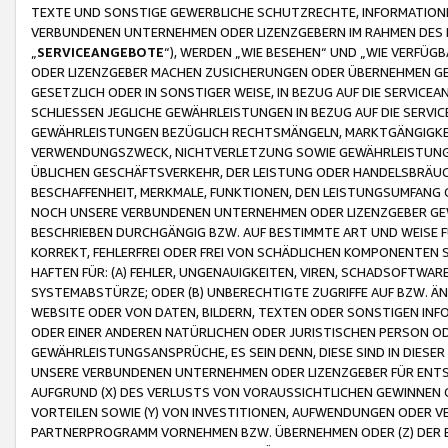
TEXTE UND SONSTIGE GEWERBLICHE SCHUTZRECHTE, INFORMATIONE
VERBUNDENEN UNTERNEHMEN ODER LIZENZGEBERN IM RAHMEN DES
„
SERVICEANGEBOTE
“), WERDEN „WIE BESEHEN“ UND „WIE VERFÜ
ODER LIZENZGEBER MACHEN ZUSICHERUNGEN ODER ÜBERNEHMEN GEW
GESETZLICH ODER IN SONSTIGER WEISE, IN BEZUG AUF DIE SERVI
SCHLIESSEN JEGLICHE GEWÄHRLEISTUNGEN IN BEZUG AUF DIE SERVI
GEWÄHRLEISTUNGEN BEZÜGLICH RECHTSMÄNGELN, MARKTGÄNGIGKEIT
VERWENDUNGSZWECK, NICHTVERLETZUNG SOWIE GEWÄHRLEISTUNGEN 
ÜBLICHEN GESCHÄFTSVERKEHR, DER LEISTUNG ODER HANDELSBRÄUCH
BESCHAFFENHEIT, MERKMALE, FUNKTIONEN, DEN LEISTUNGSUMFANG 
NOCH UNSERE VERBUNDENEN UNTERNEHMEN ODER LIZENZGEBER GEWÄ
BESCHRIEBEN DURCHGÄNGIG BZW. AUF BESTIMMTE ART UND WEISE
KORREKT, FEHLERFREI ODER FREI VON SCHÄDLICHEN KOMPONENTEN
HAFTEN FÜR: (A) FEHLER, UNGENAUIGKEITEN, VIREN, SCHADSOFTW
SYSTEMABSTÜRZE; ODER (B) UNBERECHTIGTE ZUGRIFFE AUF BZW. 
WEBSITE ODER VON DATEN, BILDERN, TEXTEN ODER SONSTIGEN INF
ODER EINER ANDEREN NATÜRLICHEN ODER JURISTISCHEN PERSON OD
GEWÄHRLEISTUNGSANSPRÜCHE, ES SEIN DENN, DIESE SIND IN DIES
UNSERE VERBUNDENEN UNTERNEHMEN ODER LIZENZGEBER FÜR EN
AUFGRUND (X) DES VERLUSTS VON VORAUSSICHTLICHEN GEWINNEN
VORTEILEN SOWIE (Y) VON INVESTITIONEN, AUFWENDUNGEN ODER VE
PARTNERPROGRAMM VORNEHMEN BZW. ÜBERNEHMEN ODER (Z) DER 