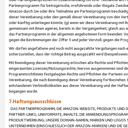
Partnerprogramm für betrügerische, irreführende oder illegale Zwecke
Amazon durch Sie oder Ihre Teilnahme am Partnerprogramm beschädig
dieser Vereinbarung oder den gemäß dieser Vereinbarung von den Vertr
oder künftig unterliegen könnte; (g) wenn wir diese Vereinbarung mit I
gemeinsam mit Ihnen agieren, bereits in der Vergangenheit, gleich aus
das Partnerprogramm in der allgemein angebotenen Form beenden. Vors
gegen die Bestimmungen der Ziffer 5 und jeder Verstoß gegen die Prog
Wir dürfen angefallene und noch nicht ausgezahlte Vergütungen nach 
sicherzustellen, dass der richtige Betrag ausgezahlt wird (beispielsw
Mit Beendigung dieser Vereinbarung erlöschen alle Rechte und Pflichte
eingeräumten Lizenzen/Nutzungsrechte; hiervon ausgenommen sind die in 
Programmrichtlinien festgelegten Rechte und Pflichten der Parteien sow
Vereinbarung, die nach Beendigung dieser Vereinbarung fortbestehen. D
entstandenen Verbindlichkeiten aus dieser Vereinbarung und der Haft
begangen wurde.
7.Haftungsausschlüsse
DAS PARTNERPROGRAMM, DIE AMAZON-WEBSITE, PRODUKTE UND DI
PARTNER-LINKS, LINKFORMATE, INHALTE, DIE ANWENDUNGSPROGR
PRODUKTWERBUNG, UNSERE DOMAIN-NAMEN, MARKEN UND LOGOS S
UNTERNEHMEN (EINSCHLIESSLICH DER AMAZON-MARKEN) UND DIE GE