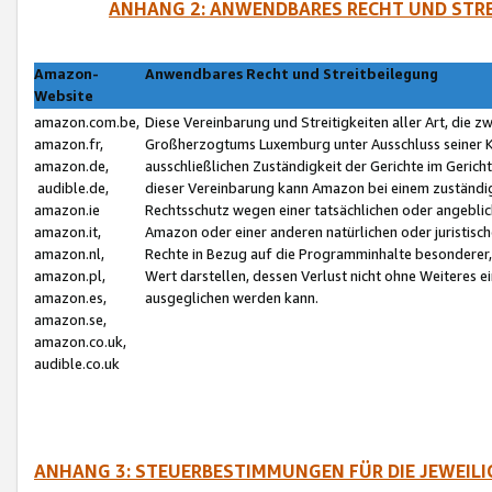
ANHANG 2: ANWENDBARES RECHT UND STRE
Amazon-
Anwendbares Recht und Streitbeilegung
Website
amazon.com.be,
Diese Vereinbarung und Streitigkeiten aller Art, die 
amazon.fr,
Großherzogtums Luxemburg unter Ausschluss seiner Kol
amazon.de,
ausschließlichen Zuständigkeit der Gerichte im Geri
audible.de,
dieser Vereinbarung kann Amazon bei einem zuständig
amazon.ie
Rechtsschutz wegen einer tatsächlichen oder angebli
amazon.it,
Amazon oder einer anderen natürlichen oder juristisc
amazon.nl,
Rechte in Bezug auf die Programminhalte besonderer,
amazon.pl,
Wert darstellen, dessen Verlust nicht ohne Weiteres e
amazon.es,
ausgeglichen werden kann.
amazon.se,
amazon.co.uk,
audible.co.uk
ANHANG 3: STEUERBESTIMMUNGEN FÜR DIE JEWEIL