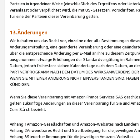
Parteien in irgendeiner Weise (einschließlich des Ergreifens oder Unt
veranlasst oder verpflichtet wird, die mit US-Gesetzen, Vorschriften,
für eine der Parteien dieser Vereinbarung gelten.
13.Änderungen
Wir behalten uns das Recht vor, einzelne oder alle Bestimmungen diese
Änderungsmitteilung, eine geänderte Vereinbarung oder eine geänderte 
über die entsprechende Änderung per E-Mail an Ihre zu diesem Zeitpun
ausgenommen etwaige Erhöhungen der Standardvergütung im Rahmen
Datum, jedoch frühestens sieben Kalendertage nach dem Datum, an de
PARTNERPROGRAMM NACH DEM DATUM DES WIRKSAMWERDENS DER Ä
WENN SIE MIT EINER ÄNDERUNG NICHT EINVERSTANDEN SIND, HABEN S
KÜNDIGEN.
Wenn Sie diese Vereinbarung mit Amazon France Services SAS geschlo
gelten zukünftige Änderungen an dieser Vereinbarung für Sie und Ama
Core S.à r.l. bezieht.
Anhang 1Amazon-Gesellschaften und Amazon-Websites nach Ländern
Anhang 2Anwendbares Recht und Streitbeilegung für die jeweiligen 
Anhang 3Steuerbestimmungen für die jeweiligen Amazon-Websites