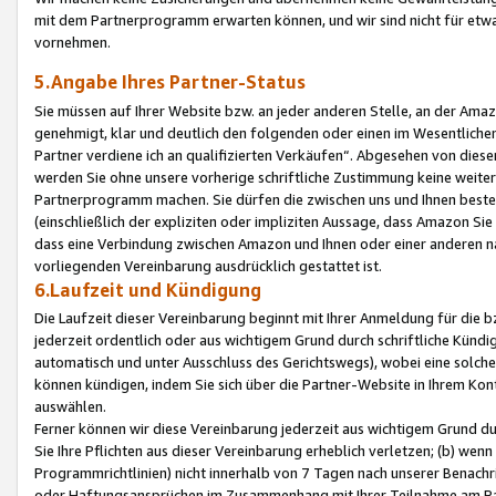
mit dem Partnerprogramm erwarten können, und wir sind nicht für etwa
vornehmen.
5.Angabe Ihres Partner-Status
Sie müssen auf Ihrer Website bzw. an jeder anderen Stelle, an der Am
genehmigt, klar und deutlich den folgenden oder einen im Wesentlichen
Partner verdiene ich an qualifizierten Verkäufen“. Abgesehen von die
werden Sie ohne unsere vorherige schriftliche Zustimmung keine weite
Partnerprogramm machen. Sie dürfen die zwischen uns und Ihnen best
(einschließlich der expliziten oder impliziten Aussage, dass Amazon Si
dass eine Verbindung zwischen Amazon und Ihnen oder einer anderen natü
vorliegenden Vereinbarung ausdrücklich gestattet ist.
6.Laufzeit und Kündigung
Die Laufzeit dieser Vereinbarung beginnt mit Ihrer Anmeldung für die 
jederzeit ordentlich oder aus wichtigem Grund durch schriftliche Kündi
automatisch und unter Ausschluss des Gerichtswegs), wobei eine solch
können kündigen, indem Sie sich über die Partner-Website in Ihrem Ko
auswählen.
Ferner können wir diese Vereinbarung jederzeit aus wichtigem Grund dur
Sie Ihre Pflichten aus dieser Vereinbarung erheblich verletzen; (b) wen
Programmrichtlinien) nicht innerhalb von 7 Tagen nach unserer Benachr
oder Haftungsansprüchen im Zusammenhang mit Ihrer Teilnahme am Pa