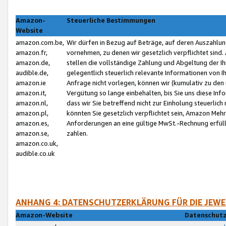
Amazon-
Steuerliche Bestimmungen
Website
amazon.com.be,
Wir dürfen in Bezug auf Beträge, auf deren Auszahlun
amazon.fr,
vornehmen, zu denen wir gesetzlich verpflichtet sind
amazon.de,
stellen die vollständige Zahlung und Abgeltung der 
audible.de,
gelegentlich steuerlich relevante Informationen von I
amazon.ie
Anfrage nicht vorlegen, können wir (kumulativ zu de
amazon.it,
Vergütung so lange einbehalten, bis Sie uns diese Inf
amazon.nl,
dass wir Sie betreffend nicht zur Einholung steuerlich 
amazon.pl,
könnten Sie gesetzlich verpflichtet sein, Amazon Meh
amazon.es,
Anforderungen an eine gültige MwSt.-Rechnung erfüllt
amazon.se,
zahlen.
amazon.co.uk,
audible.co.uk
ANHANG 4: DATENSCHUTZERKLÄRUNG FÜR DIE JEWE
Amazon-Website
Datenschutz