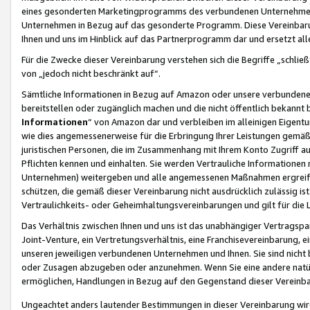
eines gesonderten Marketingprogramms des verbundenen Unternehmens
Unternehmen in Bezug auf das gesonderte Programm. Diese Vereinbarung
Ihnen und uns im Hinblick auf das Partnerprogramm dar und ersetzt al
Für die Zwecke dieser Vereinbarung verstehen sich die Begriffe „schließ
von „jedoch nicht beschränkt auf“.
Sämtliche Informationen in Bezug auf Amazon oder unsere verbunde
bereitstellen oder zugänglich machen und die nicht öffentlich bekannt bz
Informationen
“ von Amazon dar und verbleiben im alleinigen Eigent
wie dies angemessenerweise für die Erbringung Ihrer Leistungen gemäß d
juristischen Personen, die im Zusammenhang mit Ihrem Konto Zugriff au
Pflichten kennen und einhalten. Sie werden Vertrauliche Informationen 
Unternehmen) weitergeben und alle angemessenen Maßnahmen ergreifen
schützen, die gemäß dieser Vereinbarung nicht ausdrücklich zulässig is
Vertraulichkeits- oder Geheimhaltungsvereinbarungen und gilt für die
Das Verhältnis zwischen Ihnen und uns ist das unabhängiger Vertragspa
Joint-Venture, ein Vertretungsverhältnis, eine Franchisevereinbarung, 
unseren jeweiligen verbundenen Unternehmen und Ihnen. Sie sind ni
oder Zusagen abzugeben oder anzunehmen. Wenn Sie eine andere natürli
ermöglichen, Handlungen in Bezug auf den Gegenstand dieser Vereinbar
Ungeachtet anders lautender Bestimmungen in dieser Vereinbarung wird