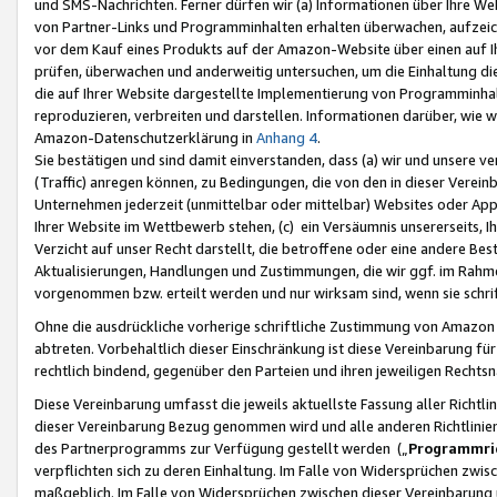
und SMS-Nachrichten. Ferner dürfen wir (a) Informationen über Ihre We
von Partner-Links und Programminhalten erhalten überwachen, aufzei
vor dem Kauf eines Produkts auf der Amazon-Website über einen auf Ih
prüfen, überwachen und anderweitig untersuchen, um die Einhaltung dies
die auf Ihrer Website dargestellte Implementierung von Programminhalt
reproduzieren, verbreiten und darstellen. Informationen darüber, wie w
Amazon-Datenschutzerklärung in
Anhang 4
.
Sie bestätigen und sind damit einverstanden, dass (a) wir und unsere 
(Traffic) anregen können, zu Bedingungen, die von den in dieser Vere
Unternehmen jederzeit (unmittelbar oder mittelbar) Websites oder Appl
Ihrer Website im Wettbewerb stehen, (c) ein Versäumnis unsererseits, I
Verzicht auf unser Recht darstellt, die betroffene oder eine andere B
Aktualisierungen, Handlungen und Zustimmungen, die wir ggf. im Rahme
vorgenommen bzw. erteilt werden und nur wirksam sind, wenn sie schri
Ohne die ausdrückliche vorherige schriftliche Zustimmung von Amazon
abtreten. Vorbehaltlich dieser Einschränkung ist diese Vereinbarung f
rechtlich bindend, gegenüber den Parteien und ihren jeweiligen Rech
Diese Vereinbarung umfasst die jeweils aktuellste Fassung aller Richtli
dieser Vereinbarung Bezug genommen wird und alle anderen Richtlinie
des Partnerprogramms zur Verfügung gestellt werden („
Programmric
verpflichten sich zu deren Einhaltung. Im Falle von Widersprüchen zwi
maßgeblich. Im Falle von Widersprüchen zwischen dieser Vereinbarun