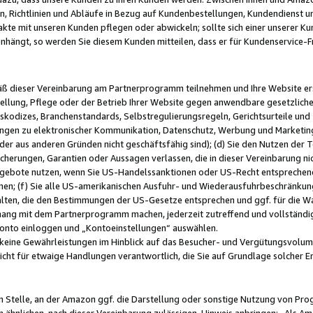
, Richtlinien und Abläufe in Bezug auf Kundenbestellungen, Kundendienst 
kte mit unseren Kunden pflegen oder abwickeln; sollte sich einer unserer Ku
nhängt, so werden Sie diesem Kunden mitteilen, dass er für Kundenservic
emäß dieser Vereinbarung am Partnerprogramm teilnehmen und Ihre Website er
ellung, Pflege oder der Betrieb Ihrer Website gegen anwendbare gesetzlich
skodizes, Branchenstandards, Selbstregulierungsregeln, Gerichtsurteile und 
ngen zu elektronischer Kommunikation, Datenschutz, Werbung und Marketing)
 oder aus anderen Gründen nicht geschäftsfähig sind); (d) Sie den Nutzen de
cherungen, Garantien oder Aussagen verlassen, die in dieser Vereinbarung nich
gebote nutzen, wenn Sie US-Handelssanktionen oder US-Recht entsprechen
men; (f) Sie alle US-amerikanischen Ausfuhr- und Wiederausfuhrbeschränkun
ten, die den Bestimmungen der US-Gesetze entsprechen und ggf. für die Wa
hang mit dem Partnerprogramm machen, jederzeit zutreffend und vollständig 
 Konto einloggen und „Kontoeinstellungen“ auswählen.
keine Gewährleistungen im Hinblick auf das Besucher- und Vergütungsvolu
icht für etwaige Handlungen verantwortlich, die Sie auf Grundlage solcher
en Stelle, an der Amazon ggf. die Darstellung oder sonstige Nutzung von Pr
 ähnlichen, nach dieser Vereinbarung zulässigen, Hinweis anbringen: „Als Ama