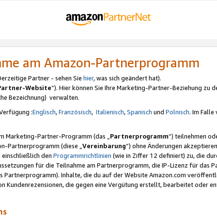
nahme am Amazon-Partnerprogramm
rzeitige Partner - sehen Sie
hier
, was sich geändert hat).
Partner-Website
“). Hier können Sie Ihre Marketing-Partner-Beziehung zu d
iche Bezeichnung) verwalten.
Verfügung :
Englisch
,
Französisch
,
Italienisch
,
Spanisch
und
Polnisch
. Im Fall
erem Marketing-Partner-Programm (das „
Partnerprogramm
“) teilnehmen od
on-Partnerprogramm (diese „
Vereinbarung
“) ohne Änderungen akzeptieren
 einschließlich den
Programmrichtlinien
(wie in Ziffer 12 definiert) zu, die 
raussetzungen für die Teilnahme am Partnerprogramm, die IP-Lizenz für das
s Partnerprogramm). Inhalte, die du auf der Website Amazon.com veröffentl
n Kundenrezensionen, die gegen eine Vergütung erstellt, bearbeitet oder ent
mms