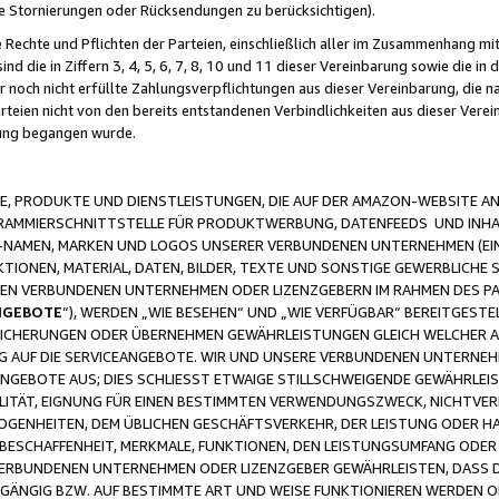
ge Stornierungen oder Rücksendungen zu berücksichtigen).
 Rechte und Pflichten der Parteien, einschließlich aller im Zusammenhang m
 die in Ziffern 3, 4, 5, 6, 7, 8, 10 und 11 dieser Vereinbarung sowie die in
er noch nicht erfüllte Zahlungsverpflichtungen aus dieser Vereinbarung, die
arteien nicht von den bereits entstandenen Verbindlichkeiten aus dieser Ver
gung begangen wurde.
 PRODUKTE UND DIENSTLEISTUNGEN, DIE AUF DER AMAZON-WEBSITE AN
GRAMMIERSCHNITTSTELLE FÜR PRODUKTWERBUNG, DATENFEEDS UND INH
-NAMEN, MARKEN UND LOGOS UNSERER VERBUNDENEN UNTERNEHMEN (EIN
IONEN, MATERIAL, DATEN, BILDER, TEXTE UND SONSTIGE GEWERBLICHE 
EREN VERBUNDENEN UNTERNEHMEN ODER LIZENZGEBERN IM RAHMEN DES 
NGEBOTE
“), WERDEN „WIE BESEHEN“ UND „WIE VERFÜGBAR“ BEREITGEST
CHERUNGEN ODER ÜBERNEHMEN GEWÄHRLEISTUNGEN GLEICH WELCHER AR
ZUG AUF DIE SERVICEANGEBOTE. WIR UND UNSERE VERBUNDENEN UNTERNEH
ANGEBOTE AUS; DIES SCHLIESST ETWAIGE STILLSCHWEIGENDE GEWÄHRLE
LITÄT, EIGNUNG FÜR EINEN BESTIMMTEN VERWENDUNGSZWECK, NICHTVER
OGENHEITEN, DEM ÜBLICHEN GESCHÄFTSVERKEHR, DER LEISTUNG ODER H
 BESCHAFFENHEIT, MERKMALE, FUNKTIONEN, DEN LEISTUNGSUMFANG ODER
VERBUNDENEN UNTERNEHMEN ODER LIZENZGEBER GEWÄHRLEISTEN, DASS D
HGÄNGIG BZW. AUF BESTIMMTE ART UND WEISE FUNKTIONIEREN WERDEN 