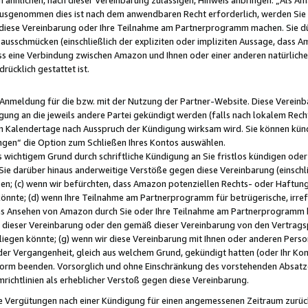
usgenommen dies ist nach dem anwendbaren Recht erforderlich, werden Sie 
f diese Vereinbarung oder Ihre Teilnahme am Partnerprogramm machen. Sie d
usschmücken (einschließlich der expliziten oder impliziten Aussage, dass A
 eine Verbindung zwischen Amazon und Ihnen oder einer anderen natürlichen 
rücklich gestattet ist.
r Anmeldung für die bzw. mit der Nutzung der Partner-Website. Diese Vereinb
gung an die jeweils andere Partei gekündigt werden (falls nach lokalem Rech
n Kalendertage nach Ausspruch der Kündigung wirksam wird. Sie können kündi
ngen“ die Option zum Schließen Ihres Kontos auswählen.
 wichtigem Grund durch schriftliche Kündigung an Sie fristlos kündigen oder I
 Sie darüber hinaus anderweitige Verstöße gegen diese Vereinbarung (einschli
ben; (c) wenn wir befürchten, dass Amazon potenziellen Rechts- oder Haftu
nnte; (d) wenn Ihre Teilnahme am Partnerprogramm für betrügerische, irref
das Ansehen von Amazon durch Sie oder Ihre Teilnahme am Partnerprogramm b
ieser Vereinbarung oder den gemäß dieser Vereinbarung von den Vertragspa
liegen könnte; (g) wenn wir diese Vereinbarung mit Ihnen oder anderen Perso
 der Vergangenheit, gleich aus welchem Grund, gekündigt hatten (oder Ihr Ko
rm beenden. Vorsorglich und ohne Einschränkung des vorstehenden Absatzes
richtlinien als erheblicher Verstoß gegen diese Vereinbarung.
e Vergütungen nach einer Kündigung für einen angemessenen Zeitraum zurückb