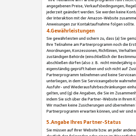
angegebenen Preise, Verkaufsbedingungen, Regeln
jederzeit geändert werden. Sie werden keine Konta
der Interaktion mit der Amazon-Website zusamme
Anweisungen zur Kontaktaufnahme folgen sollte.
4.Gewährleistungen
Sie gewährleisten und sichern zu, dass (a) Sie g
Ihre Teilnahme am Partnerprogramm noch die Erst
Anordnungen, Konzessionen, Richtlinien, Verhalten
zuständigen Behörde (einschließlich der Bestimmu
abschließen dürfen (also z. B. nicht minderjährig
eigenständig geprüft haben und sich nicht auf Zusi
Partnerprogramm teilnehmen und keine Servicean
unterliegen, in dem Sie Serviceangebote wahrneh
Ausfuhr- und Wiederausfuhrbeschränkungen einhal
gelten, und (g) die Angaben, die Sie im Zusammen
indem Sie sich über die Partner-Website in Ihrem
Wir machen keine Zusicherungen und übernehmen 
Partnerprogramm erwarten können, und wir sind n
5.Angabe Ihres Partner-Status
Sie müssen auf Ihrer Website bzw. an jeder ander
deutlich den folgenden oder einen im Wesentlichen