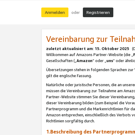
Anmelden
Registrieren
oder
Vereinbarung zur Teil
zuletzt aktualisiert am
:
15. Oktober 2025
(De
Willkommen auf Amazons Partner-Website (die „
Gesellschaften („
Amazon
“ oder „
uns
“ oder ähnl
Übersetzungen stehen in folgenden Sprachen zur 
gilt die englische Fassung.
Natürliche oder juristische Personen, die an uns
müssen die Vereinbarung zur Teilnahme am Amaz
Partner-Website stimmen Sie dieser Vereinbarung,
dieser Vereinbarung bilden (zum Beispiel die Vo
Partnerprogramm und die Markenrichtlinien für da
Amazon entsprechen, einschließlich des Verbots vo
Richtlinien sorgfältig durch.
1.Beschreibung des Partnerprogra