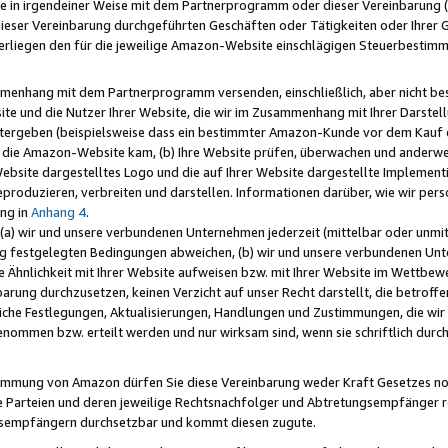
e in irgendeiner Weise mit dem Partnerprogramm oder dieser Vereinbarung (ei
ieser Vereinbarung durchgeführten Geschäften oder Tätigkeiten oder Ihrer 
liegen den für die jeweilige Amazon-Website einschlägigen Steuerbestim
mmenhang mit dem Partnerprogramm versenden, einschließlich, aber nicht be
site und die Nutzer Ihrer Website, die wir im Zusammenhang mit Ihrer Darst
itergeben (beispielsweise dass ein bestimmter Amazon-Kunde vor dem Kauf
uf die Amazon-Website kam, (b) Ihre Website prüfen, überwachen und anderwei
r Website dargestelltes Logo und die auf Ihrer Website dargestellte Impleme
reproduzieren, verbreiten und darstellen. Informationen darüber, wie wir per
ng in
Anhang 4
.
 (a) wir und unsere verbundenen Unternehmen jederzeit (mittelbar oder unmit
ng festgelegten Bedingungen abweichen, (b) wir und unsere verbundenen Unte
 Ähnlichkeit mit Ihrer Website aufweisen bzw. mit Ihrer Website im Wettbewer
barung durchzusetzen, keinen Verzicht auf unser Recht darstellt, die betrof
liche Festlegungen, Aktualisierungen, Handlungen und Zustimmungen, die wi
enommen bzw. erteilt werden und nur wirksam sind, wenn sie schriftlich dur
stimmung von Amazon dürfen Sie diese Vereinbarung weder Kraft Gesetzes no
die Parteien und deren jeweilige Rechtsnachfolger und Abtretungsempfänger 
ngsempfängern durchsetzbar und kommt diesen zugute.