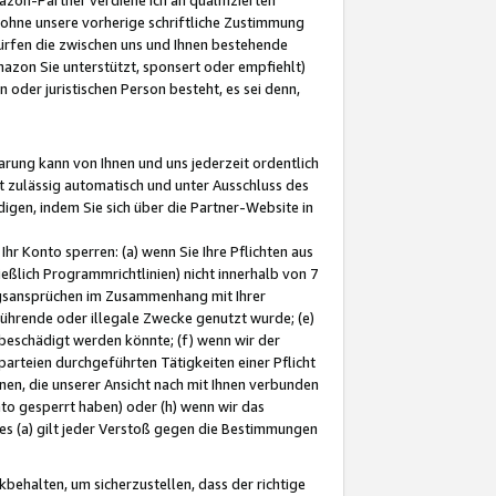
ohne unsere vorherige schriftliche Zustimmung
ürfen die zwischen uns und Ihnen bestehende
mazon Sie unterstützt, sponsert oder empfiehlt)
oder juristischen Person besteht, es sei denn,
arung kann von Ihnen und uns jederzeit ordentlich
t zulässig automatisch und unter Ausschluss des
gen, indem Sie sich über die Partner-Website in
hr Konto sperren: (a) wenn Sie Ihre Pflichten aus
eßlich Programmrichtlinien) nicht innerhalb von 7
ngsansprüchen im Zusammenhang mit Ihrer
ührende oder illegale Zwecke genutzt wurde; (e)
eschädigt werden könnte; (f) wenn wir der
rteien durchgeführten Tätigkeiten einer Pflicht
nen, die unserer Ansicht nach mit Ihnen verbunden
nto gesperrt haben) oder (h) wenn wir das
 (a) gilt jeder Verstoß gegen die Bestimmungen
ehalten, um sicherzustellen, dass der richtige