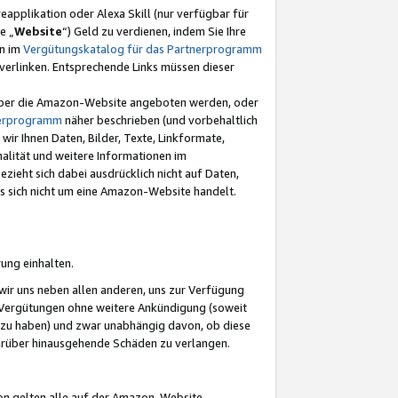
eapplikation oder Alexa Skill (nur verfügbar für
e „
Website
“) Geld zu verdienen, indem Sie Ihre
en im
Vergütungskatalog für das Partnerprogramm
t) verlinken. Entsprechende Links müssen dieser
e über die Amazon-Website angeboten werden, oder
nerprogramm
näher beschrieben (und vorbehaltlich
ir Ihnen Daten, Bilder, Texte, Linkformate,
alität und weitere Informationen im
zieht sich dabei ausdrücklich nicht auf Daten,
es sich nicht um eine Amazon-Website handelt.
rung einhalten.
ir uns neben allen anderen, uns zur Verfügung
n Vergütungen ohne weitere Ankündigung (soweit
 zu haben) und zwar unabhängig davon, ob diese
darüber hinausgehende Schäden zu verlangen.
on gelten alle auf der Amazon-Website