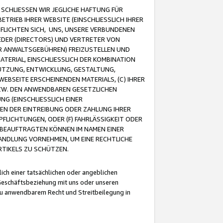
CHLIESSEN WIR JEGLICHE HAFTUNG FÜR
TRIEB IHRER WEBSITE (EINSCHLIESSLICH IHRER
FLICHTEN SICH, UNS, UNSERE VERBUNDENEN
EDER (DIRECTORS) UND VERTRETER VON
R ANWALTSGEBÜHREN) FREIZUSTELLEN UND
ATERIAL, EINSCHLIESSLICH DER KOMBINATION
NUTZUNG, ENTWICKLUNG, GESTALTUNG,
EBSEITE ERSCHEINENDEN MATERIALS, (C) IHRER
ZW. DEN ANWENDBAREN GESETZLICHEN
NG (EINSCHLIESSLICH EINER
BEN DER EINTREIBUNG ODER ZAHLUNG IHRER
LICHTUNGEN, ODER (F) FAHRLÄSSIGKEIT ODER
 BEAUFTRAGTEN KÖNNEN IM NAMEN EINER
HANDLUNG VORNEHMEN, UM EINE RECHTLICHE
TIKELS ZU SCHÜTZEN.
ich einer tatsächlichen oder angeblichen
Geschäftsbeziehung mit uns oder unseren
u anwendbarem Recht und Streitbeilegung in