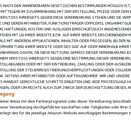
 NACH DEN ANWENDBAREN GESETZLICHEN BESTIMMUNGEN MÖGLICH IST, S
MITTELBAR IM ZUSAMMENHANG MIT DER ERSTELLUNG, PFLEGE ODER DEM BE
ERSTOSS IHRERSEITS GEGEN DIESE VEREINBARUNG STEHEN UND SIE VERP
UND DEREN MITARBEITER, FUNKTIONSTRÄGER (OFFICERS), ORGANMITGLI
N, HAFTUNGEN, KOSTEN UND AUSLAGEN (EINSCHLIESSLICH ANGEMESSENE
HEN MIT (A) IHRER WEBSITE BZW. AUF IHRER WEBSITE ERSCHEINENDEM M
LS MIT ANDEREN APPLIKATIONEN, INHALTEN ODER PROZESSEN, (B) DER 
RMARKTUNG IHRER WEBSITE ODER DES GGF. AUF ODER INNERHALB IHRER W
ABHÄNGIG DAVON, OB DIESE NUTZUNG GEMÄSS DIESER VEREINBARUNG B
EINEM VERSTOSS IHRERSEITS GEGEN EINE BESTIMMUNG DIESER VEREINBARU
D ZOLLABGABEN ODER MIT DER EINTREIBUNG, ZAHLUNG ODER DEM AUSBLEI
FÜLLUNG DER STEUERREGISTRIERUNGSVERPFLICHTUNGEN ODER ZOLLVERPF
W. SEITENS IHRER MITARBEITER ODER AUFTRAGNEHMER. WIR UND UNSERE
ES MANDAT GERICHTLICHE SCHRITTE EINLEITEN UND JEDE PROZESSUALE 
GEN, ODER UM RECHTE AUCH ZUM ZWECK DER DURCHSETZUNG DIESES AR
ilegung
endeiner Weise mit dem Partnerprogramm oder dieser Vereinbarung (einschließl
ieser Vereinbarung durchgeführten Geschäften oder Tätigkeiten oder Ihrer 
iegt den für die jeweilige Amazon-Website einschlägigen Bestimmungen z