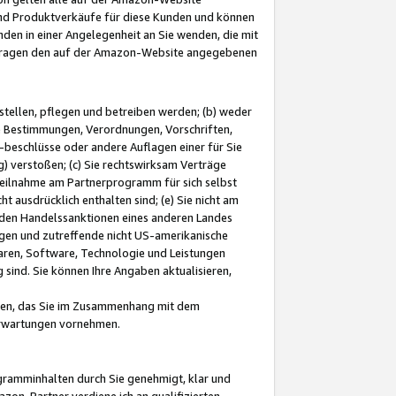
und Produktverkäufe für diese Kunden und können
nden in einer Angelegenheit an Sie wenden, die mit
e-Fragen den auf der Amazon-Website angegebenen
stellen, pflegen und betreiben werden; (b) weder
e Bestimmungen, Verordnungen, Vorschriften,
-beschlüsse oder andere Auflagen einer für Sie
 verstoßen; (c) Sie rechtswirksam Verträge
r Teilnahme am Partnerprogramm für sich selbst
t ausdrücklich enthalten sind; (e) Sie nicht am
den Handelssanktionen eines anderen Landes
gen und zutreffende nicht US-amerikanische
ren, Software, Technologie und Leistungen
sind. Sie können Ihre Angaben aktualisieren,
men, das Sie im Zusammenhang mit dem
 Erwartungen vornehmen.
ogramminhalten durch Sie genehmigt, klar und
zon-Partner verdiene ich an qualifizierten