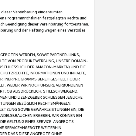
it dieser Vereinbarung eingeräumten
 den Programmrichtlinien festgelegten Rechte und
 nach Beendigung dieser Vereinbarung fortbestehen.
einbarung und der Haftung wegen eines Verstoßes
GEBOTEN WERDEN, SOWIE PARTNER-LINKS,
ALTE VON PRODUKTWERBUNG, UNSERE DOMAIN-
SCHLIESSLICH DER AMAZON-MARKEN) UND DIE
SCHUTZRECHTE, INFORMATIONEN UND INHALTE,
PARTNERPROGRAMMS BEREITGESTELLT ODER
ELLT. WEDER WIR NOCH UNSERE VERBUNDENEN
T, OB AUSDRÜCKLICH, STILLSCHWEIGEND,
MEN UND LIZENZGEBER SCHLIESSEN JEGLICHE
ISTUNGEN BEZÜGLICH RECHTSMÄNGELN,
LETZUNG SOWIE GEWÄHRLEISTUNGEN EIN, DIE
ANDELSBRÄUCHEN ERGEBEN. WIR KÖNNEN EIN
 DIE GELTUNG EINES SERVICE-ANGEBOTS
IE SERVICEANGEBOTE WEITERHIN
ODER DASS DIESE ANGEBOTE OHNE