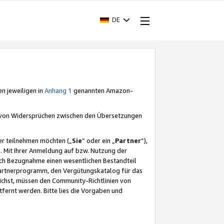
DE
en jeweiligen in
Anhang 1
genannten Amazon-
e von Widersprüchen zwischen den Übersetzungen
er teilnehmen möchten („
Sie
“ oder ein „
Partner
“),
. Mit Ihrer Anmeldung auf bzw. Nutzung der
durch Bezugnahme einen wesentlichen Bestandteil
 Partnerprogramm, den Vergütungskatalog für das
ichst, müssen den Community-Richtlinien von
fernt werden. Bitte lies die Vorgaben und