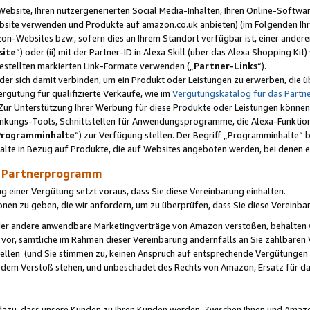
ebsite, Ihren nutzergenerierten Social Media-Inhalten, Ihren Online-Softwar
ebsite verwenden und Produkte auf amazon.co.uk anbieten) (im Folgenden Ihr
-Websites bzw., sofern dies an Ihrem Standort verfügbar ist, einer ander
ite
“) oder (ii) mit der Partner-ID in Alexa Skill (über das Alexa Shopping Ki
estellten markierten Link-Formate verwenden („
Partner-Links
“).
oder sich damit verbinden, um ein Produkt oder Leistungen zu erwerben, di
gütung für qualifizierte Verkäufe, wie im
Vergütungskatalog für das Part
Zur Unterstützung Ihrer Werbung für diese Produkte oder Leistungen können w
linkungs-Tools, Schnittstellen für Anwendungsprogramme, die Alexa-Funktion
Programminhalte
“) zur Verfügung stellen. Der Begriff „Programminhalte“ be
halte in Bezug auf Produkte, die auf Websites angeboten werden, bei denen 
as Partnerprogramm
einer Vergütung setzt voraus, dass Sie diese Vereinbarung einhalten.
ionen zu geben, die wir anfordern, um zu überprüfen, dass Sie diese Vereinba
oder andere anwendbare Marketingverträge von Amazon verstoßen, behalten w
 vor, sämtliche im Rahmen dieser Vereinbarung andernfalls an Sie zahlbare
tellen (und Sie stimmen zu, keinen Anspruch auf entsprechende Vergütungen
 dem Verstoß stehen, und unbeschadet des Rechts von Amazon, Ersatz für 
azu, dass unsere Kunden zu Ihren Kunden werden. Zwischen Ihnen und Amaz