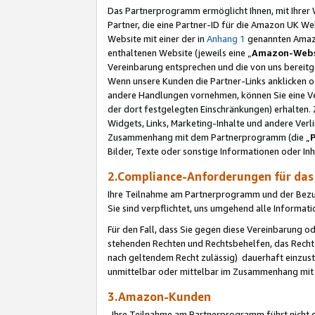
Das Partnerprogramm ermöglicht Ihnen, mit Ihrer W
Partner, die eine Partner-ID für die Amazon UK W
Website mit einer der in
Anhang 1
genannten Amazon
enthaltenen Website (jeweils eine „
Amazon-Webs
Vereinbarung entsprechen und die von uns bereitg
Wenn unsere Kunden die Partner-Links anklicken 
andere Handlungen vornehmen, können Sie eine Ver
der dort festgelegten Einschränkungen) erhalten. 
Widgets, Links, Marketing-Inhalte und andere Ver
Zusammenhang mit dem Partnerprogramm (die „
Bilder, Texte oder sonstige Informationen oder In
2.Compliance-Anforderungen für d
Ihre Teilnahme am Partnerprogramm und der Bezug 
Sie sind verpflichtet, uns umgehend alle Informat
Für den Fall, dass Sie gegen diese Vereinbarung 
stehenden Rechten und Rechtsbehelfen, das Recht
nach geltendem Recht zulässig) dauerhaft einzus
unmittelbar oder mittelbar im Zusammenhang mit
3.Amazon-Kunden
Ihre Teilnahme am Partnerprogramm führt nicht d