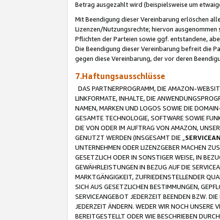
Betrag ausgezahlt wird (beispielsweise um etwai
Mit Beendigung dieser Vereinbarung erlöschen alle
Lizenzen/Nutzungsrechte; hiervon ausgenommen sind
Pflichten der Parteien sowie ggf. entstandene, ab
Die Beendigung dieser Vereinbarung befreit die P
gegen diese Vereinbarung, der vor deren Beendi
7.Haftungsausschlüsse
DAS PARTNERPROGRAMM, DIE AMAZON-WEBSITE,
LINKFORMATE, INHALTE, DIE ANWENDUNGSPRO
NAMEN, MARKEN UND LOGOS SOWIE DIE DOMAIN
GESAMTE TECHNOLOGIE, SOFTWARE SOWIE FUNKT
DIE VON ODER IM AUFTRAG VON AMAZON, UNS
GENUTZT WERDEN (INSGESAMT DIE „
SERVICEA
UNTERNEHMEN ODER LIZENZGEBER MACHEN ZUSI
GESETZLICH ODER IN SONSTIGER WEISE, IN BE
GEWÄHRLEISTUNGEN IN BEZUG AUF DIE SERVICE
MARKTGÄNGIGKEIT, ZUFRIEDENSTELLENDER QUA
SICH AUS GESETZLICHEN BESTIMMUNGEN, GEPFL
SERVICEANGEBOT JEDERZEIT BEENDEN BZW. DIE
JEDERZEIT ÄNDERN. WEDER WIR NOCH UNSERE 
BEREITGESTELLT ODER WIE BESCHRIEBEN DURC