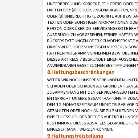
UNTERBRECHUNG, KORREKT, FEHLERFREI ODER 
HAFTEN FÜR: (A) FEHLER, UNGENAUIGKEITEN, 
ODER (B) UNBERECHTIGTE ZUGRIFFE AUF BZW. 
TEXTEN ODER SONSTIGEN INFORMATIONEN ODER 
PERSON ODER ÜBER DIE SERVICEANGEBOTE ERHA
AUSDRÜCKLICH VORGESEHEN. FERNER HAFTEN 
RÜCKERSTATTUNGEN ODER SCHADENSERSATZ AU
FIRMENWERT ODER SONSTIGEN VORTEILEN SOWIE
PARTNERPROGRAMM VORNEHMEN BZW. ÜBERNEHM
DIESES ARTIKELS 7 BEGRÜNDET EINEN AUSSCH
ANWENDBAREN GESETZLICHEN BESTIMMUNGEN 
8.Haftungsbeschränkungen
WEDER WIR NOCH UNSERE VERBUNDENEN UNTERN
SCHÄDEN ODER SCHÄDEN AUFGRUND ENTGANGENE
ZUSAMMENHANG MIT DEN SERVICEANGEBOTEN EN
ENTSPRICHT UNSERE GESAMTHAFTUNG IM ZUSAM
DEM 12-MONATSZEITRAUM UNMITTELBAR VOR DE
GEZAHLTEN ODER NOCH AN SIE ZU ZAHLENDEN V
EINSCHLIESSLICH DES RECHTS AUF ERFÜLLUNGS
BESTIMMUNG DIESES ABSATZES BEGRÜNDET EI
EINGESCHRÄNKT WERDEN KÖNNEN.
9.Haftungsfreistellung