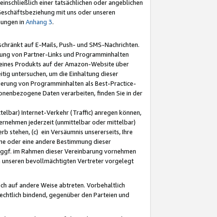
nschließlich einer tatsächlichen oder angeblichen
Geschäftsbeziehung mit uns oder unseren
mungen in
Anhang 3
.
schränkt auf E-Mails, Push- und SMS-Nachrichten.
ellung von Partner-Links und Programminhalten
 eines Produkts auf der Amazon-Website über
tig untersuchen, um die Einhaltung dieser
ntierung von Programminhalten als Best-Practice-
sonenbezogene Daten verarbeiten, finden Sie in der
telbar) Internet-Verkehr (Traffic) anregen können,
rnehmen jederzeit (unmittelbar oder mittelbar)
b stehen, (c) ein Versäumnis unsererseits, Ihre
fene oder eine andere Bestimmung dieser
r ggf. im Rahmen dieser Vereinbarung vornehmen
ch unseren bevollmächtigten Vertreter vorgelegt
ch auf andere Weise abtreten. Vorbehaltlich
rechtlich bindend, gegenüber den Parteien und