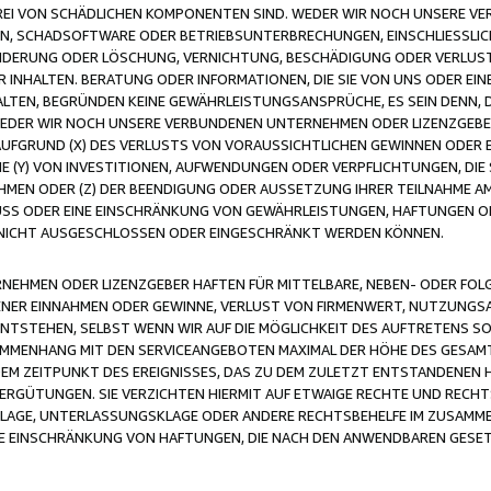
FREI VON SCHÄDLICHEN KOMPONENTEN SIND. WEDER WIR NOCH UNSERE 
VIREN, SCHADSOFTWARE ODER BETRIEBSUNTERBRECHUNGEN, EINSCHLIESSL
ÄNDERUNG ODER LÖSCHUNG, VERNICHTUNG, BESCHÄDIGUNG ODER VERLUST 
INHALTEN. BERATUNG ODER INFORMATIONEN, DIE SIE VON UNS ODER EIN
LTEN, BEGRÜNDEN KEINE GEWÄHRLEISTUNGSANSPRÜCHE, ES SEIN DENN, DI
WEDER WIR NOCH UNSERE VERBUNDENEN UNTERNEHMEN ODER LIZENZGEBE
FGRUND (X) DES VERLUSTS VON VORAUSSICHTLICHEN GEWINNEN ODER 
 (Y) VON INVESTITIONEN, AUFWENDUNGEN ODER VERPFLICHTUNGEN, DIE 
EN ODER (Z) DER BEENDIGUNG ODER AUSSETZUNG IHRER TEILNAHME A
LUSS ODER EINE EINSCHRÄNKUNG VON GEWÄHRLEISTUNGEN, HAFTUNGEN O
NICHT AUSGESCHLOSSEN ODER EINGESCHRÄNKT WERDEN KÖNNEN.
EHMEN ODER LIZENZGEBER HAFTEN FÜR MITTELBARE, NEBEN- ODER FOL
R EINNAHMEN ODER GEWINNE, VERLUST VON FIRMENWERT, NUTZUNGSAU
TSTEHEN, SELBST WENN WIR AUF DIE MÖGLICHKEIT DES AUFTRETENS S
MENHANG MIT DEN SERVICEANGEBOTEN MAXIMAL DER HÖHE DES GESAMT
M ZEITPUNKT DES EREIGNISSES, DAS ZU DEM ZULETZT ENTSTANDENEN 
ERGÜTUNGEN. SIE VERZICHTEN HIERMIT AUF ETWAIGE RECHTE UND RECHT
KLAGE, UNTERLASSUNGSKLAGE ODER ANDERE RECHTSBEHELFE IM ZUSAMME
NE EINSCHRÄNKUNG VON HAFTUNGEN, DIE NACH DEN ANWENDBAREN GESE