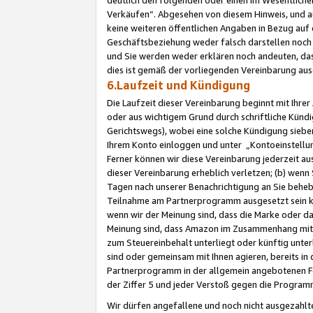
Verkäufen“. Abgesehen von diesem Hinweis, und a
keine weiteren öffentlichen Angaben in Bezug au
Geschäftsbeziehung weder falsch darstellen noch a
und Sie werden weder erklären noch andeuten, dass
dies ist gemäß der vorliegenden Vereinbarung ausd
6.Laufzeit und Kündigung
Die Laufzeit dieser Vereinbarung beginnt mit Ihre
oder aus wichtigem Grund durch schriftliche Kündi
Gerichtswegs), wobei eine solche Kündigung siebe
Ihrem Konto einloggen und unter „Kontoeinstellu
Ferner können wir diese Vereinbarung jederzeit aus
dieser Vereinbarung erheblich verletzen; (b) wenn
Tagen nach unserer Benachrichtigung an Sie behe
Teilnahme am Partnerprogramm ausgesetzt sein kö
wenn wir der Meinung sind, dass die Marke oder 
Meinung sind, dass Amazon im Zusammenhang mit d
zum Steuereinbehalt unterliegt oder künftig unter
sind oder gemeinsam mit Ihnen agieren, bereits in
Partnerprogramm in der allgemein angebotenen Fo
der Ziffer 5 und jeder Verstoß gegen die Programm
Wir dürfen angefallene und noch nicht ausgezahlt