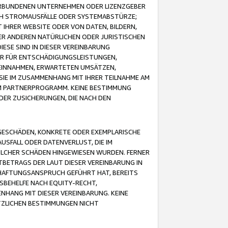
VERBUNDENEN UNTERNEHMEN ODER LIZENZGEBER
ICH STROMAUSFÄLLE ODER SYSTEMABSTÜRZE;
IHRER WEBSITE ODER VON DATEN, BILDERN,
ER ANDEREN NATÜRLICHEN ODER JURISTISCHEN
ESE SIND IN DIESER VEREINBARUNG
R FÜR ENTSCHÄDIGUNGSLEISTUNGEN,
EINNAHMEN, ERWARTETEN UMSÄTZEN,
SIE IM ZUSAMMENHANG MIT IHRER TEILNAHME AM
M PARTNERPROGRAMM. KEINE BESTIMMUNG
DER ZUSICHERUNGEN, DIE NACH DEN
GESCHÄDEN, KONKRETE ODER EXEMPLARISCHE
SFALL ODER DATENVERLUST, DIE IM
OLCHER SCHÄDEN HINGEWIESEN WURDEN. FERNER
BETRAGS DER LAUT DIESER VEREINBARUNG IN
HAFTUNGSANSPRUCH GEFÜHRT HAT, BEREITS
SBEHELFE NACH EQUITY-RECHT,
NHANG MIT DIESER VEREINBARUNG. KEINE
TZLICHEN BESTIMMUNGEN NICHT