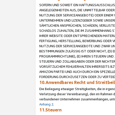
SOFERN UND SOWEIT EIN HAFTUNGSAUSSCHLUSS
ANGELEGENHEITEN AUS, DIE UNMITTELBAR ODER 
NUTZUNG DER SERVICEANGEBOTE) ODER EINEM V
UNTERNEHMEN UND LIZENZGEBER SOWIE UNSERE 
SÄMTLICHEN ANSPRÜCHEN, SCHÄDEN, VERLUSTE
SCHADLOS ZUHALTEN, DIE IM ZUSAMMENHANG STE
IHRER WEBSITE ODER ENTSPRECHENDEN MATERIA
FERTIGUNG, HERSTELLUNG, BEWERBUNG ODER VE
NUTZUNG DER SERVICEANGEBOTE UND ZWAR UN
BESTIMMUNGEN ZULÄSSIG IST ODER NICHT, (D) 
PROGRAMMRICHTLINIE), (E) IHREN STEUERN UN
STEUERN UND ZOLLABGABEN ODER DER NICHTER
VORSÄTZLICHEM FEHLVERHALTEN IHRERSEITS BZ
AMAZON PARTEI UND AUCH DURCH EIN SPEZIELL
FORDERUNG DURCHZUSETZEN ODER ZU VERTEIDI
10.Anwendbares Recht und Streitbe
Die Beilegung etwaiger Streitigkeiten, die in irg
Verletzung dieser Vereinbarung), den im Rahmen d
verbundenen Unternehmen zusammenhängen, unterl
Anhang 2
.
11.Steuern