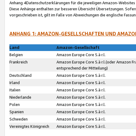
Anhang 4Datenschutzerklärungen für die jeweiligen Amazon-Websites
Diese Anhänge enthalten zur besseren Übersicht Übersetzungen. Sofe
vorgeschrieben ist, gilt im Falle von Abweichungen die englische Fass
ANHANG 1: AMAZON-GESELLSCHAFTEN UND AMAZO
Land
Amazon-Gesellschaft
Belgien
Amazon Europe Core S.à r.l.
Frankreich
Amazon Europe Core S.à r.l.(oder Amazon Fr
entsprechend der Mitteilung)
Deutschland
Amazon Europe Core S.à r.l.
Irland
Amazon Europe Core S.à r.l.
Italien
Amazon Europe Core S.à r.l.
Niederlande
Amazon Europe Core S.à r.l.
Polen
Amazon Europe Core S.à r.l.
Spanien
Amazon Europe Core S.à r.l.
Schweden
Amazon Europe Core S.à r.l.
Vereinigtes Königreich
Amazon Europe Core S.à r.l.