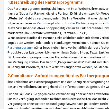
1.Beschreibung des Partnerprogramms
Das Partnerprogramm ermöglicht Ihnen, mit Ihrer Website, Ihren nutzer
(nur verfügbar für Partner, die eine Partner-ID für die Amazon UK We
„
Website
“) Geld zu verdienen, indem Sie Ihre Website mit einer der in
ist, einer anderen im
Vergütungskatalog für das Partnerprogramm
enth
Alexa Skill (über das Alexa Shopping Kit) verlinken. Entsprechende Lin
markierten Link-Formate verwenden („
Partner-Links
“).
Wenn unsere Kunden die Partner-Links anklicken oder sich damit verbi
angeboten werden, oder andere Handlungen vornehmen, können Sie eine
Partnerprogramm
näher beschrieben (und vorbehaltlich der dort festg
Produkte oder Leistungen können wir Ihnen Daten, Bilder, Texte, Linkfo
für Anwendungsprogramme, die Alexa-Funktionalität und weitere Inf
zur Verfügung stellen. Der Begriff „Programminhalte“ bezieht sich dabe
in Bezug auf Produkte, die auf Websites angeboten werden, bei denen 
2.Compliance-Anforderungen für das Partnerprog
Ihre Teilnahme am Partnerprogramm und der Bezug einer Vergütung setz
Sie sind verpflichtet, uns umgehend alle Informationen zu geben, die w
Für den Fall, dass Sie gegen diese Vereinbarung oder andere anwendba
uns zur Verfügung stehenden Rechten und Rechtsbehelfen, das Recht vo
Vergütungen ohne weitere Ankündigung (soweit nach geltendem Recht z
entsprechende Vergütungen zu haben) und zwar unabhängig davon, ob 