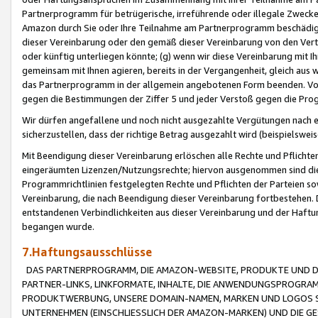
Partnerprogramm für betrügerische, irreführende oder illegale Zwecke
Amazon durch Sie oder Ihre Teilnahme am Partnerprogramm beschädig
dieser Vereinbarung oder den gemäß dieser Vereinbarung von den Vertr
oder künftig unterliegen könnte; (g) wenn wir diese Vereinbarung mit I
gemeinsam mit Ihnen agieren, bereits in der Vergangenheit, gleich aus
das Partnerprogramm in der allgemein angebotenen Form beenden. Vors
gegen die Bestimmungen der Ziffer 5 und jeder Verstoß gegen die Prog
Wir dürfen angefallene und noch nicht ausgezahlte Vergütungen nach 
sicherzustellen, dass der richtige Betrag ausgezahlt wird (beispielsw
Mit Beendigung dieser Vereinbarung erlöschen alle Rechte und Pflichte
eingeräumten Lizenzen/Nutzungsrechte; hiervon ausgenommen sind die in 
Programmrichtlinien festgelegten Rechte und Pflichten der Parteien sow
Vereinbarung, die nach Beendigung dieser Vereinbarung fortbestehen. D
entstandenen Verbindlichkeiten aus dieser Vereinbarung und der Haft
begangen wurde.
7.Haftungsausschlüsse
DAS PARTNERPROGRAMM, DIE AMAZON-WEBSITE, PRODUKTE UND DI
PARTNER-LINKS, LINKFORMATE, INHALTE, DIE ANWENDUNGSPROGR
PRODUKTWERBUNG, UNSERE DOMAIN-NAMEN, MARKEN UND LOGOS S
UNTERNEHMEN (EINSCHLIESSLICH DER AMAZON-MARKEN) UND DIE GE