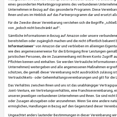
eines gesonderten Marketingprogramms des verbundenen Unternehmens
Unternehmen in Bezug auf das gesonderte Programm. Diese Vereinbarung
Ihnen und uns im Hinblick auf das Partnerprogramm dar und ersetzt al
Für die Zwecke dieser Vereinbarung verstehen sich die Begriffe „schließ
von „jedoch nicht beschränkt auf“.
Sämtliche Informationen in Bezug auf Amazon oder unsere verbunde
bereitstellen oder zugänglich machen und die nicht öffentlich bekannt bz
Informationen
“ von Amazon dar und verbleiben im alleinigen Eigent
wie dies angemessenerweise für die Erbringung Ihrer Leistungen gemäß d
juristischen Personen, die im Zusammenhang mit Ihrem Konto Zugriff au
Pflichten kennen und einhalten. Sie werden Vertrauliche Informationen 
Unternehmen) weitergeben und alle angemessenen Maßnahmen ergreifen
schützen, die gemäß dieser Vereinbarung nicht ausdrücklich zulässig is
Vertraulichkeits- oder Geheimhaltungsvereinbarungen und gilt für die
Das Verhältnis zwischen Ihnen und uns ist das unabhängiger Vertragspa
Joint-Venture, ein Vertretungsverhältnis, eine Franchisevereinbarung, 
unseren jeweiligen verbundenen Unternehmen und Ihnen. Sie sind ni
oder Zusagen abzugeben oder anzunehmen. Wenn Sie eine andere natürli
ermöglichen, Handlungen in Bezug auf den Gegenstand dieser Vereinbar
Ungeachtet anders lautender Bestimmungen in dieser Vereinbarung wird