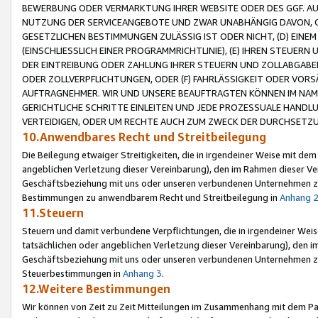
BEWERBUNG ODER VERMARKTUNG IHRER WEBSITE ODER DES GGF. AUF 
NUTZUNG DER SERVICEANGEBOTE UND ZWAR UNABHÄNGIG DAVON, O
GESETZLICHEN BESTIMMUNGEN ZULÄSSIG IST ODER NICHT, (D) EINE
(EINSCHLIESSLICH EINER PROGRAMMRICHTLINIE), (E) IHREN STEUER
DER EINTREIBUNG ODER ZAHLUNG IHRER STEUERN UND ZOLLABGAB
ODER ZOLLVERPFLICHTUNGEN, ODER (F) FAHRLÄSSIGKEIT ODER VORS
AUFTRAGNEHMER. WIR UND UNSERE BEAUFTRAGTEN KÖNNEN IM NAME
GERICHTLICHE SCHRITTE EINLEITEN UND JEDE PROZESSUALE HAND
VERTEIDIGEN, ODER UM RECHTE AUCH ZUM ZWECK DER DURCHSETZU
10.Anwendbares Recht und Streitbeilegung
Die Beilegung etwaiger Streitigkeiten, die in irgendeiner Weise mit de
angeblichen Verletzung dieser Vereinbarung), den im Rahmen dieser Ve
Geschäftsbeziehung mit uns oder unseren verbundenen Unternehmen zu
Bestimmungen zu anwendbarem Recht und Streitbeilegung in
Anhang 
11.Steuern
Steuern und damit verbundene Verpflichtungen, die in irgendeiner Wei
tatsächlichen oder angeblichen Verletzung dieser Vereinbarung), den 
Geschäftsbeziehung mit uns oder unseren verbundenen Unternehmen z
Steuerbestimmungen in
Anhang 3
.
12.Weitere Bestimmungen
Wir können von Zeit zu Zeit Mitteilungen im Zusammenhang mit dem Par