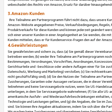
unbeschadet des Rechts von Amazon, Ersatz für darüber hinausgehen
3.Amazon-Kunden
Ihre Teilnahme am Partnerprogramm führt nicht dazu, dass unsere Kun
Amazon-Website angegebenen Preise, Verkaufsbedingungen, Regeln, Ri
Produktverkäufe für diese Kunden und können jederzeit geändert werde
sich einer unserer Kunden in einer Angelegenheit an Sie wenden, die 
Kunden mitteilen, dass er für Kundenservice-Fragen den auf der Ama
4.Gewährleistungen
Sie gewährleisten und sichern zu, dass (a) Sie gemäß dieser Vereinba
betreiben werden; (b) weder Ihre Teilnahme am Partnerprogramm noch d
Bestimmungen, Verordnungen, Vorschriften, Anordnungen, Konzessionen,
Gerichtsurteile und -beschlüsse oder andere Auflagen einer für Sie zu
Datenschutz, Werbung und Marketing) verstoßen; (c) Sie rechtswirksam 
nicht geschäftsfähig sind); (d) Sie den Nutzen der Teilnahme am Partne
Zusicherungen, Garantien oder Aussagen verlassen, die in dieser Verein
teilnehmen und keine Serviceangebote nutzen, wenn Sie US-Handelssa
unterliegen, in dem Sie Serviceangebote wahrnehmen; (f) Sie alle US
amerikanische Ausfuhr- und Wiederausfuhrbeschränkungen einhalten, 
Technologie und Leistungen gelten, und (g) die Angaben, die Sie im 
sind. Sie können Ihre Angaben aktualisieren, indem Sie sich über die 
Wir machen keine Zusicherungen und übernehmen keine Gewährleistun