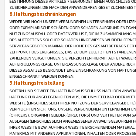
BESTIMMUNG DIESES ARTIKELS 7 BEGRÜNDET EINEN AUSSCHLUSS 
ZUSICHERUNGEN, DIE NACH DEN ANWENDBAREN GESETZLICHEN BE
8.Haftungsbeschränkungen
WEDER WIR NOCH UNSERE VERBUNDENEN UNTERNEHMEN ODER LIZEN
ODER EXEMPLARISCHE SCHÄDEN ODER SCHÄDEN AUFGRUND ENTGANG
NUTZUNGSAUSFALL ODER DATENVERLUST, DIE IM ZUSAMMENHANG MI
DES AUFTRETENS SOLCHER SCHÄDEN HINGEWIESEN WURDEN. FERN
SERVICEANGEBOTEN MAXIMAL DER HÖHE DES GESAMTBETRAGS DER 
ZEITPUNKT DES EREIGNISSES, DAS ZU DEM ZULETZT ENTSTANDENE
ZAHLENDEN VERGÜTUNGEN. SIE VERZICHTEN HIERMIT AUF ETWAIGE 
AUF ERFÜLLUNGSKLAGE, UNTERLASSUNGSKLAGE ODER ANDERE RECHT
DIESES ABSATZES BEGRÜNDET EINE EINSCHRÄNKUNG VON HAFTUNG
EINGESCHRÄNKT WERDEN KÖNNEN.
9.Haftungsfreistellung
SOFERN UND SOWEIT EIN HAFTUNGSAUSSCHLUSS NACH DEN ANWENDB
HAFTUNG FÜR ANGELEGENHEITEN AUS, DIE UNMITTELBAR ODER MITT
WEBSITE (EINSCHLIESSLICH IHRER NUTZUNG DER SERVICEANGEBOTE)
VERPFLICHTEN SICH, UNS, UNSERE VERBUNDENEN UNTERNEHMEN UN
(OFFICERS), ORGANMITGLIEDER (DIRECTORS) UND VERTRETER VON 
AUSLAGEN (EINSCHLIESSLICH ANGEMESSENER ANWALTSGEBÜHREN) FR
IHRER WEBSITE BZW. AUF IHRER WEBSITE ERSCHEINENDEM MATERIAL
MATERIALS MIT ANDEREN APPLIKATIONEN, INHALTEN ODER PROZESSE