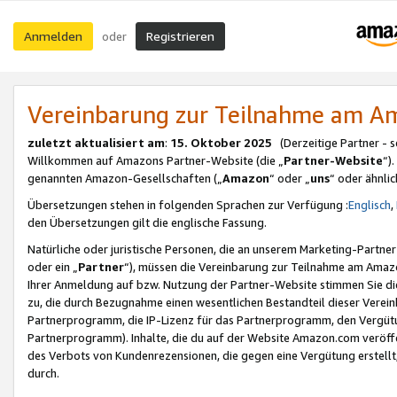
Anmelden
Registrieren
oder
Vereinbarung zur Teilnahme am 
zuletzt aktualisiert am
:
15. Oktober 2025
(Derzeitige Partner - 
Willkommen auf Amazons Partner-Website (die „
Partner-Website
“)
genannten Amazon-Gesellschaften („
Amazon
“ oder „
uns
“ oder ähnli
Übersetzungen stehen in folgenden Sprachen zur Verfügung :
Englisch
,
den Übersetzungen gilt die englische Fassung.
Natürliche oder juristische Personen, die an unserem Marketing-Partn
oder ein „
Partner
“), müssen die Vereinbarung zur Teilnahme am Ama
Ihrer Anmeldung auf bzw. Nutzung der Partner-Website stimmen Sie die
zu, die durch Bezugnahme einen wesentlichen Bestandteil dieser Verei
Partnerprogramm, die IP-Lizenz für das Partnerprogramm, den Vergütu
Partnerprogramm). Inhalte, die du auf der Website Amazon.com veröffe
des Verbots von Kundenrezensionen, die gegen eine Vergütung erstellt, 
durch.