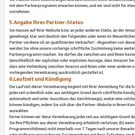
mit dem Partnerprogramm erwarten können, und wir sind nicht für etwa
vornehmen.
5.Angabe Ihres Partner-Status
Sie müssen auf Ihrer Website bzw. an jeder anderen Stelle, an der Am
genehmigt, klar und deutlich den folgenden oder einen im Wesentlichen
Partner verdiene ich an qualifizierten Verkäufen“. Abgesehen von die
werden Sie ohne unsere vorherige schriftliche Zustimmung keine weite
Partnerprogramm machen. Sie dürfen die zwischen uns und Ihnen best
(einschließlich der expliziten oder impliziten Aussage, dass Amazon Si
dass eine Verbindung zwischen Amazon und Ihnen oder einer anderen natü
vorliegenden Vereinbarung ausdrücklich gestattet ist.
6.Laufzeit und Kündigung
Die Laufzeit dieser Vereinbarung beginnt mit Ihrer Anmeldung für die 
jederzeit ordentlich oder aus wichtigem Grund durch schriftliche Kündi
automatisch und unter Ausschluss des Gerichtswegs), wobei eine solch
können kündigen, indem Sie sich über die Partner-Website in Ihrem Ko
auswählen.
Ferner können wir diese Vereinbarung jederzeit aus wichtigem Grund dur
Sie Ihre Pflichten aus dieser Vereinbarung erheblich verletzen; (b) wen
Programmrichtlinien) nicht innerhalb von 7 Tagen nach unserer Benachr
oder Haftungsansprüchen im Zusammenhang mit Ihrer Teilnahme am Pa