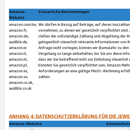
Amazon-
Steuerliche Bestimmungen
Website
amazon.com.be,
Wir dürfen in Bezug auf Beträge, auf deren Auszahlun
amazon.fr,
vornehmen, zu denen wir gesetzlich verpflichtet sind
amazon.de,
stellen die vollständige Zahlung und Abgeltung der 
audible.de,
gelegentlich steuerlich relevante Informationen von I
amazon.ie
Anfrage nicht vorlegen, können wir (kumulativ zu de
amazon.it,
Vergütung so lange einbehalten, bis Sie uns diese Inf
amazon.nl,
dass wir Sie betreffend nicht zur Einholung steuerlich 
amazon.pl,
könnten Sie gesetzlich verpflichtet sein, Amazon Meh
amazon.es,
Anforderungen an eine gültige MwSt.-Rechnung erfüllt
amazon.se,
zahlen.
amazon.co.uk,
audible.co.uk
ANHANG 4: DATENSCHUTZERKLÄRUNG FÜR DIE JEWE
Amazon-Website
Datenschutz