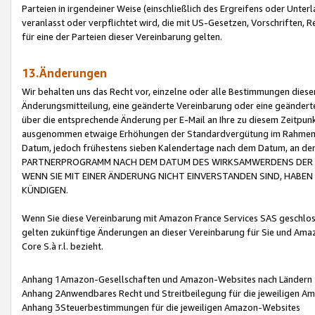
Parteien in irgendeiner Weise (einschließlich des Ergreifens oder Unt
veranlasst oder verpflichtet wird, die mit US-Gesetzen, Vorschriften,
für eine der Parteien dieser Vereinbarung gelten.
13.Änderungen
Wir behalten uns das Recht vor, einzelne oder alle Bestimmungen diese
Änderungsmitteilung, eine geänderte Vereinbarung oder eine geänderte 
über die entsprechende Änderung per E-Mail an Ihre zu diesem Zeitpun
ausgenommen etwaige Erhöhungen der Standardvergütung im Rahmen
Datum, jedoch frühestens sieben Kalendertage nach dem Datum, an de
PARTNERPROGRAMM NACH DEM DATUM DES WIRKSAMWERDENS DER Ä
WENN SIE MIT EINER ÄNDERUNG NICHT EINVERSTANDEN SIND, HABEN S
KÜNDIGEN.
Wenn Sie diese Vereinbarung mit Amazon France Services SAS geschlo
gelten zukünftige Änderungen an dieser Vereinbarung für Sie und Ama
Core S.à r.l. bezieht.
Anhang 1Amazon-Gesellschaften und Amazon-Websites nach Ländern
Anhang 2Anwendbares Recht und Streitbeilegung für die jeweiligen 
Anhang 3Steuerbestimmungen für die jeweiligen Amazon-Websites