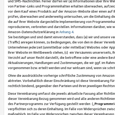
und SMS-Nachrichten. Ferner dürfen wir (a) Informationen über Ihre We
von Partner-Links und Programminhalten erhalten überwachen, aufzei
vor dem Kauf eines Produkts auf der Amazon-Website über einen auf Ih
prüfen, überwachen und anderweitig untersuchen, um die Einhaltung dies
die auf Ihrer Website dargestellte Implementierung von Programminhalt
reproduzieren, verbreiten und darstellen. Informationen darüber, wie w
Amazon-Datenschutzerklärung in
Anhang 4
.
Sie bestätigen und sind damit einverstanden, dass (a) wir und unsere 
(Traffic) anregen können, zu Bedingungen, die von den in dieser Vere
Unternehmen jederzeit (unmittelbar oder mittelbar) Websites oder Appl
Ihrer Website im Wettbewerb stehen, (c) ein Versäumnis unsererseits, I
Verzicht auf unser Recht darstellt, die betroffene oder eine andere B
Aktualisierungen, Handlungen und Zustimmungen, die wir ggf. im Rahme
vorgenommen bzw. erteilt werden und nur wirksam sind, wenn sie schri
Ohne die ausdrückliche vorherige schriftliche Zustimmung von Amazon
abtreten. Vorbehaltlich dieser Einschränkung ist diese Vereinbarung f
rechtlich bindend, gegenüber den Parteien und ihren jeweiligen Rech
Diese Vereinbarung umfasst die jeweils aktuellste Fassung aller Richtli
dieser Vereinbarung Bezug genommen wird und alle anderen Richtlinie
des Partnerprogramms zur Verfügung gestellt werden („
Programmric
verpflichten sich zu deren Einhaltung. Im Falle von Widersprüchen zwi
maßgeblich. Im Falle von Widersprüchen zwischen dieser Vereinbarun