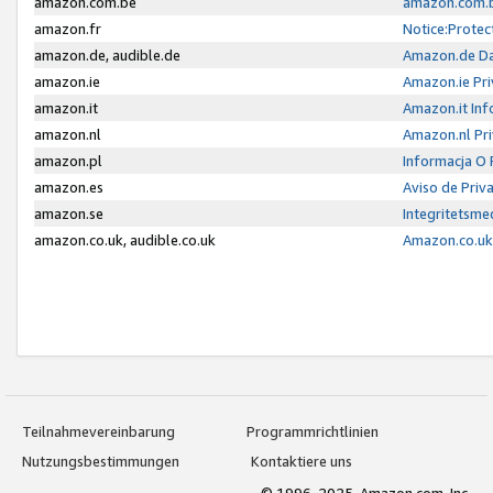
amazon.com.be
amazon.com.b
amazon.fr
Notice:Protec
amazon.de, audible.de
Amazon.de Da
amazon.ie
Amazon.ie Pri
amazon.it
Amazon.it Inf
amazon.nl
Amazon.nl Pri
amazon.pl
Informacja O
amazon.es
Aviso de Priv
amazon.se
Integritetsm
amazon.co.uk, audible.co.uk
Amazon.co.uk 
Teilnahmevereinbarung
Programmrichtlinien
Nutzungsbestimmungen
Kontaktiere uns