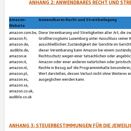
ANHANG 2: ANWENDBARES RECHT UND STRE
Amazon-
Anwendbares Recht und Streitbeilegung
Website
amazon.com.be,
Diese Vereinbarung und Streitigkeiten aller Art, die 
amazon.fr,
Großherzogtums Luxemburg unter Ausschluss seiner Kol
amazon.de,
ausschließlichen Zuständigkeit der Gerichte im Geri
audible.de,
dieser Vereinbarung kann Amazon bei einem zuständig
amazon.ie
Rechtsschutz wegen einer tatsächlichen oder angebli
amazon.it,
Amazon oder einer anderen natürlichen oder juristisc
amazon.nl,
Rechte in Bezug auf die Programminhalte besonderer,
amazon.pl,
Wert darstellen, dessen Verlust nicht ohne Weiteres e
amazon.es,
ausgeglichen werden kann.
amazon.se,
amazon.co.uk,
audible.co.uk
ANHANG 3: STEUERBESTIMMUNGEN FÜR DIE JEWEIL