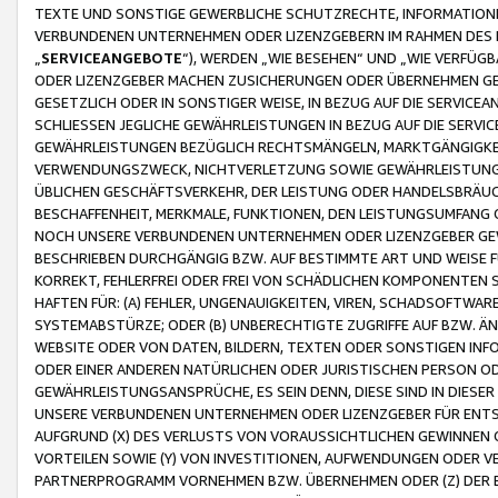
TEXTE UND SONSTIGE GEWERBLICHE SCHUTZRECHTE, INFORMATIONE
VERBUNDENEN UNTERNEHMEN ODER LIZENZGEBERN IM RAHMEN DES
„
SERVICEANGEBOTE
“), WERDEN „WIE BESEHEN“ UND „WIE VERFÜ
ODER LIZENZGEBER MACHEN ZUSICHERUNGEN ODER ÜBERNEHMEN GEW
GESETZLICH ODER IN SONSTIGER WEISE, IN BEZUG AUF DIE SERVI
SCHLIESSEN JEGLICHE GEWÄHRLEISTUNGEN IN BEZUG AUF DIE SERVI
GEWÄHRLEISTUNGEN BEZÜGLICH RECHTSMÄNGELN, MARKTGÄNGIGKEIT
VERWENDUNGSZWECK, NICHTVERLETZUNG SOWIE GEWÄHRLEISTUNGEN 
ÜBLICHEN GESCHÄFTSVERKEHR, DER LEISTUNG ODER HANDELSBRÄUCH
BESCHAFFENHEIT, MERKMALE, FUNKTIONEN, DEN LEISTUNGSUMFANG 
NOCH UNSERE VERBUNDENEN UNTERNEHMEN ODER LIZENZGEBER GEWÄ
BESCHRIEBEN DURCHGÄNGIG BZW. AUF BESTIMMTE ART UND WEISE
KORREKT, FEHLERFREI ODER FREI VON SCHÄDLICHEN KOMPONENTEN
HAFTEN FÜR: (A) FEHLER, UNGENAUIGKEITEN, VIREN, SCHADSOFTW
SYSTEMABSTÜRZE; ODER (B) UNBERECHTIGTE ZUGRIFFE AUF BZW. 
WEBSITE ODER VON DATEN, BILDERN, TEXTEN ODER SONSTIGEN INF
ODER EINER ANDEREN NATÜRLICHEN ODER JURISTISCHEN PERSON OD
GEWÄHRLEISTUNGSANSPRÜCHE, ES SEIN DENN, DIESE SIND IN DIES
UNSERE VERBUNDENEN UNTERNEHMEN ODER LIZENZGEBER FÜR EN
AUFGRUND (X) DES VERLUSTS VON VORAUSSICHTLICHEN GEWINNEN
VORTEILEN SOWIE (Y) VON INVESTITIONEN, AUFWENDUNGEN ODER VE
PARTNERPROGRAMM VORNEHMEN BZW. ÜBERNEHMEN ODER (Z) DER 