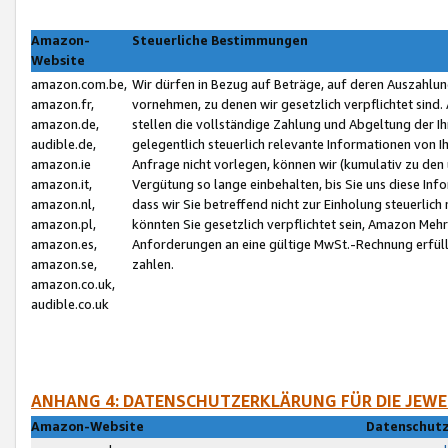
Amazon-
Steuerliche Bestimmungen
Website
amazon.com.be,
Wir dürfen in Bezug auf Beträge, auf deren Auszahlun
amazon.fr,
vornehmen, zu denen wir gesetzlich verpflichtet sind
amazon.de,
stellen die vollständige Zahlung und Abgeltung der 
audible.de,
gelegentlich steuerlich relevante Informationen von I
amazon.ie
Anfrage nicht vorlegen, können wir (kumulativ zu de
amazon.it,
Vergütung so lange einbehalten, bis Sie uns diese Inf
amazon.nl,
dass wir Sie betreffend nicht zur Einholung steuerlich 
amazon.pl,
könnten Sie gesetzlich verpflichtet sein, Amazon Meh
amazon.es,
Anforderungen an eine gültige MwSt.-Rechnung erfüllt
amazon.se,
zahlen.
amazon.co.uk,
audible.co.uk
ANHANG 4: DATENSCHUTZERKLÄRUNG FÜR DIE JEWE
Amazon-Website
Datenschutz