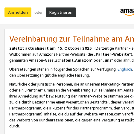
Anmelden
Registrieren
oder
Vereinbarung zur Teilnahme am 
zuletzt aktualisiert am
:
15. Oktober 2025
(Derzeitige Partner - 
Willkommen auf Amazons Partner-Website (die „
Partner-Website
“)
genannten Amazon-Gesellschaften („
Amazon
“ oder „
uns
“ oder ähnli
Übersetzungen stehen in folgenden Sprachen zur Verfügung :
Englisch
,
den Übersetzungen gilt die englische Fassung.
Natürliche oder juristische Personen, die an unserem Marketing-Partn
oder ein „
Partner
“), müssen die Vereinbarung zur Teilnahme am Ama
Ihrer Anmeldung auf bzw. Nutzung der Partner-Website stimmen Sie die
zu, die durch Bezugnahme einen wesentlichen Bestandteil dieser Verei
Partnerprogramm, die IP-Lizenz für das Partnerprogramm, den Vergütu
Partnerprogramm). Inhalte, die du auf der Website Amazon.com veröffe
des Verbots von Kundenrezensionen, die gegen eine Vergütung erstellt, 
durch.