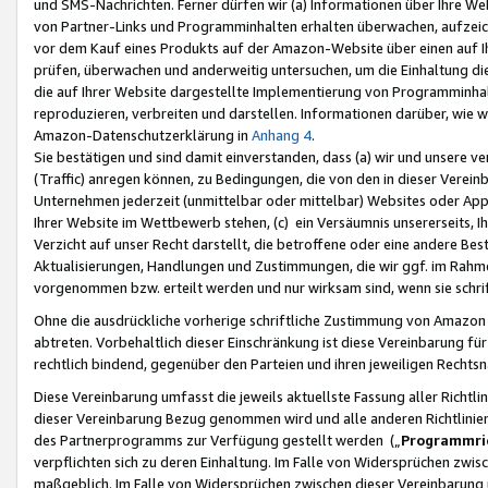
und SMS-Nachrichten. Ferner dürfen wir (a) Informationen über Ihre We
von Partner-Links und Programminhalten erhalten überwachen, aufzei
vor dem Kauf eines Produkts auf der Amazon-Website über einen auf Ih
prüfen, überwachen und anderweitig untersuchen, um die Einhaltung dies
die auf Ihrer Website dargestellte Implementierung von Programminhalt
reproduzieren, verbreiten und darstellen. Informationen darüber, wie w
Amazon-Datenschutzerklärung in
Anhang 4
.
Sie bestätigen und sind damit einverstanden, dass (a) wir und unsere 
(Traffic) anregen können, zu Bedingungen, die von den in dieser Vere
Unternehmen jederzeit (unmittelbar oder mittelbar) Websites oder Appl
Ihrer Website im Wettbewerb stehen, (c) ein Versäumnis unsererseits, I
Verzicht auf unser Recht darstellt, die betroffene oder eine andere B
Aktualisierungen, Handlungen und Zustimmungen, die wir ggf. im Rahme
vorgenommen bzw. erteilt werden und nur wirksam sind, wenn sie schri
Ohne die ausdrückliche vorherige schriftliche Zustimmung von Amazon
abtreten. Vorbehaltlich dieser Einschränkung ist diese Vereinbarung f
rechtlich bindend, gegenüber den Parteien und ihren jeweiligen Rech
Diese Vereinbarung umfasst die jeweils aktuellste Fassung aller Richtli
dieser Vereinbarung Bezug genommen wird und alle anderen Richtlinie
des Partnerprogramms zur Verfügung gestellt werden („
Programmric
verpflichten sich zu deren Einhaltung. Im Falle von Widersprüchen zwi
maßgeblich. Im Falle von Widersprüchen zwischen dieser Vereinbarun