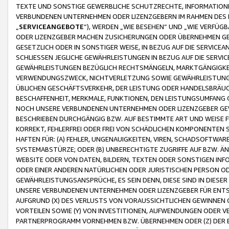
TEXTE UND SONSTIGE GEWERBLICHE SCHUTZRECHTE, INFORMATIONE
VERBUNDENEN UNTERNEHMEN ODER LIZENZGEBERN IM RAHMEN DES
„
SERVICEANGEBOTE
“), WERDEN „WIE BESEHEN“ UND „WIE VERFÜ
ODER LIZENZGEBER MACHEN ZUSICHERUNGEN ODER ÜBERNEHMEN GEW
GESETZLICH ODER IN SONSTIGER WEISE, IN BEZUG AUF DIE SERVI
SCHLIESSEN JEGLICHE GEWÄHRLEISTUNGEN IN BEZUG AUF DIE SERVI
GEWÄHRLEISTUNGEN BEZÜGLICH RECHTSMÄNGELN, MARKTGÄNGIGKEIT
VERWENDUNGSZWECK, NICHTVERLETZUNG SOWIE GEWÄHRLEISTUNGEN 
ÜBLICHEN GESCHÄFTSVERKEHR, DER LEISTUNG ODER HANDELSBRÄUCH
BESCHAFFENHEIT, MERKMALE, FUNKTIONEN, DEN LEISTUNGSUMFANG 
NOCH UNSERE VERBUNDENEN UNTERNEHMEN ODER LIZENZGEBER GEWÄ
BESCHRIEBEN DURCHGÄNGIG BZW. AUF BESTIMMTE ART UND WEISE
KORREKT, FEHLERFREI ODER FREI VON SCHÄDLICHEN KOMPONENTEN
HAFTEN FÜR: (A) FEHLER, UNGENAUIGKEITEN, VIREN, SCHADSOFTW
SYSTEMABSTÜRZE; ODER (B) UNBERECHTIGTE ZUGRIFFE AUF BZW. 
WEBSITE ODER VON DATEN, BILDERN, TEXTEN ODER SONSTIGEN INF
ODER EINER ANDEREN NATÜRLICHEN ODER JURISTISCHEN PERSON OD
GEWÄHRLEISTUNGSANSPRÜCHE, ES SEIN DENN, DIESE SIND IN DIES
UNSERE VERBUNDENEN UNTERNEHMEN ODER LIZENZGEBER FÜR EN
AUFGRUND (X) DES VERLUSTS VON VORAUSSICHTLICHEN GEWINNEN
VORTEILEN SOWIE (Y) VON INVESTITIONEN, AUFWENDUNGEN ODER VE
PARTNERPROGRAMM VORNEHMEN BZW. ÜBERNEHMEN ODER (Z) DER 