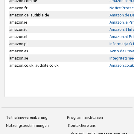
amazon.com.be
amazon.com.b
amazon.fr
Notice:Protec
amazon.de, audible.de
Amazon.de Da
amazon.ie
Amazon.ie Pri
amazon.it
Amazon.it Inf
amazon.nl
Amazon.nl Pri
amazon.pl
Informacja O
amazon.es
Aviso de Priv
amazon.se
Integritetsm
amazon.co.uk, audible.co.uk
Amazon.co.uk 
Teilnahmevereinbarung
Programmrichtlinien
Nutzungsbestimmungen
Kontaktiere uns