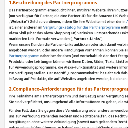
1.Beschreibung des Partnerprogramms
Das Partnerprogramm ermöglicht Ihnen, mit Ihrer Website, Ihren nutzer
(nur verfügbar für Partner, die eine Partner-ID für die Amazon UK We
„
Website
“) Geld zu verdienen, indem Sie Ihre Website mit einer der in
ist, einer anderen im
Vergütungskatalog für das Partnerprogramm
enth
Alexa Skill (über das Alexa Shopping Kit) verlinken. Entsprechende Lin
markierten Link-Formate verwenden („
Partner-Links
“).
Wenn unsere Kunden die Partner-Links anklicken oder sich damit verbi
angeboten werden, oder andere Handlungen vornehmen, können Sie eine
Partnerprogramm
näher beschrieben (und vorbehaltlich der dort festg
Produkte oder Leistungen können wir Ihnen Daten, Bilder, Texte, Linkfo
für Anwendungsprogramme, die Alexa-Funktionalität und weitere Inf
zur Verfügung stellen. Der Begriff „Programminhalte“ bezieht sich dabe
in Bezug auf Produkte, die auf Websites angeboten werden, bei denen 
2.Compliance-Anforderungen für das Partnerprog
Ihre Teilnahme am Partnerprogramm und der Bezug einer Vergütung setz
Sie sind verpflichtet, uns umgehend alle Informationen zu geben, die w
Für den Fall, dass Sie gegen diese Vereinbarung oder andere anwendba
uns zur Verfügung stehenden Rechten und Rechtsbehelfen, das Recht vo
Vergütungen ohne weitere Ankündigung (soweit nach geltendem Recht z
entsprechende Vergütungen zu haben) und zwar unabhängig davon, ob 