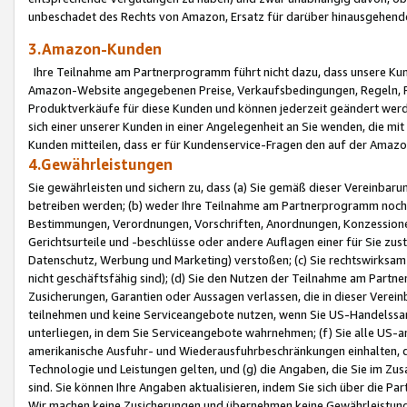
unbeschadet des Rechts von Amazon, Ersatz für darüber hinausgehen
3.Amazon-Kunden
Ihre Teilnahme am Partnerprogramm führt nicht dazu, dass unsere Kun
Amazon-Website angegebenen Preise, Verkaufsbedingungen, Regeln, Ri
Produktverkäufe für diese Kunden und können jederzeit geändert werde
sich einer unserer Kunden in einer Angelegenheit an Sie wenden, die 
Kunden mitteilen, dass er für Kundenservice-Fragen den auf der Ama
4.Gewährleistungen
Sie gewährleisten und sichern zu, dass (a) Sie gemäß dieser Vereinba
betreiben werden; (b) weder Ihre Teilnahme am Partnerprogramm noch d
Bestimmungen, Verordnungen, Vorschriften, Anordnungen, Konzessionen,
Gerichtsurteile und -beschlüsse oder andere Auflagen einer für Sie zu
Datenschutz, Werbung und Marketing) verstoßen; (c) Sie rechtswirksam 
nicht geschäftsfähig sind); (d) Sie den Nutzen der Teilnahme am Partne
Zusicherungen, Garantien oder Aussagen verlassen, die in dieser Verein
teilnehmen und keine Serviceangebote nutzen, wenn Sie US-Handelssa
unterliegen, in dem Sie Serviceangebote wahrnehmen; (f) Sie alle US
amerikanische Ausfuhr- und Wiederausfuhrbeschränkungen einhalten, 
Technologie und Leistungen gelten, und (g) die Angaben, die Sie im 
sind. Sie können Ihre Angaben aktualisieren, indem Sie sich über die 
Wir machen keine Zusicherungen und übernehmen keine Gewährleistun