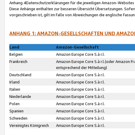
Anhang 4Datenschutzerklärungen für die jeweiligen Amazon-Websites
Diese Anhänge enthalten zur besseren Übersicht Übersetzungen. Sofe
vorgeschrieben ist, gilt im Falle von Abweichungen die englische Fass
ANHANG 1: AMAZON-GESELLSCHAFTEN UND AMAZO
Land
Amazon-Gesellschaft
Belgien
Amazon Europe Core S.à r.l.
Frankreich
Amazon Europe Core S.à r.l.(oder Amazon Fr
entsprechend der Mitteilung)
Deutschland
Amazon Europe Core S.à r.l.
Irland
Amazon Europe Core S.à r.l.
Italien
Amazon Europe Core S.à r.l.
Niederlande
Amazon Europe Core S.à r.l.
Polen
Amazon Europe Core S.à r.l.
Spanien
Amazon Europe Core S.à r.l.
Schweden
Amazon Europe Core S.à r.l.
Vereinigtes Königreich
Amazon Europe Core S.à r.l.