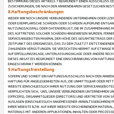
BESTIMMUNG DIESES ARTIKELS 7 BEGRÜNDET EINEN AUSSCHLUSS 
ZUSICHERUNGEN, DIE NACH DEN ANWENDBAREN GESETZLICHEN BE
8.Haftungsbeschränkungen
WEDER WIR NOCH UNSERE VERBUNDENEN UNTERNEHMEN ODER LIZEN
ODER EXEMPLARISCHE SCHÄDEN ODER SCHÄDEN AUFGRUND ENTGANG
NUTZUNGSAUSFALL ODER DATENVERLUST, DIE IM ZUSAMMENHANG MI
DES AUFTRETENS SOLCHER SCHÄDEN HINGEWIESEN WURDEN. FERN
SERVICEANGEBOTEN MAXIMAL DER HÖHE DES GESAMTBETRAGS DER 
ZEITPUNKT DES EREIGNISSES, DAS ZU DEM ZULETZT ENTSTANDENE
ZAHLENDEN VERGÜTUNGEN. SIE VERZICHTEN HIERMIT AUF ETWAIGE 
AUF ERFÜLLUNGSKLAGE, UNTERLASSUNGSKLAGE ODER ANDERE RECHT
DIESES ABSATZES BEGRÜNDET EINE EINSCHRÄNKUNG VON HAFTUNG
EINGESCHRÄNKT WERDEN KÖNNEN.
9.Haftungsfreistellung
SOFERN UND SOWEIT EIN HAFTUNGSAUSSCHLUSS NACH DEN ANWENDB
HAFTUNG FÜR ANGELEGENHEITEN AUS, DIE UNMITTELBAR ODER MITT
WEBSITE (EINSCHLIESSLICH IHRER NUTZUNG DER SERVICEANGEBOTE)
VERPFLICHTEN SICH, UNS, UNSERE VERBUNDENEN UNTERNEHMEN UN
(OFFICERS), ORGANMITGLIEDER (DIRECTORS) UND VERTRETER VON 
AUSLAGEN (EINSCHLIESSLICH ANGEMESSENER ANWALTSGEBÜHREN) FR
IHRER WEBSITE BZW. AUF IHRER WEBSITE ERSCHEINENDEM MATERIAL
MATERIALS MIT ANDEREN APPLIKATIONEN, INHALTEN ODER PROZESSE