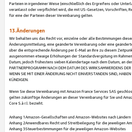
Parteien in irgendeiner Weise (einschließlich des Ergreifens oder Unt
veranlasst oder verpflichtet wird, die mit US-Gesetzen, Vorschriften,
für eine der Parteien dieser Vereinbarung gelten.
13.Änderungen
Wir behalten uns das Recht vor, einzelne oder alle Bestimmungen diese
Änderungsmitteilung, eine geänderte Vereinbarung oder eine geänderte 
über die entsprechende Änderung per E-Mail an Ihre zu diesem Zeitpun
ausgenommen etwaige Erhöhungen der Standardvergütung im Rahmen
Datum, jedoch frühestens sieben Kalendertage nach dem Datum, an de
PARTNERPROGRAMM NACH DEM DATUM DES WIRKSAMWERDENS DER Ä
WENN SIE MIT EINER ÄNDERUNG NICHT EINVERSTANDEN SIND, HABEN S
KÜNDIGEN.
Wenn Sie diese Vereinbarung mit Amazon France Services SAS geschlo
gelten zukünftige Änderungen an dieser Vereinbarung für Sie und Ama
Core S.à r.l. bezieht.
Anhang 1Amazon-Gesellschaften und Amazon-Websites nach Ländern
Anhang 2Anwendbares Recht und Streitbeilegung für die jeweiligen 
Anhang 3Steuerbestimmungen für die jeweiligen Amazon-Websites