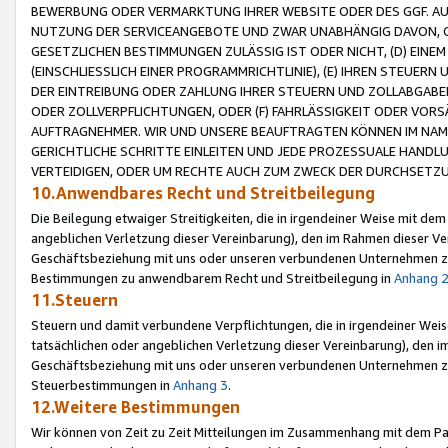
BEWERBUNG ODER VERMARKTUNG IHRER WEBSITE ODER DES GGF. AUF 
NUTZUNG DER SERVICEANGEBOTE UND ZWAR UNABHÄNGIG DAVON, O
GESETZLICHEN BESTIMMUNGEN ZULÄSSIG IST ODER NICHT, (D) EINE
(EINSCHLIESSLICH EINER PROGRAMMRICHTLINIE), (E) IHREN STEUER
DER EINTREIBUNG ODER ZAHLUNG IHRER STEUERN UND ZOLLABGAB
ODER ZOLLVERPFLICHTUNGEN, ODER (F) FAHRLÄSSIGKEIT ODER VORS
AUFTRAGNEHMER. WIR UND UNSERE BEAUFTRAGTEN KÖNNEN IM NAME
GERICHTLICHE SCHRITTE EINLEITEN UND JEDE PROZESSUALE HAND
VERTEIDIGEN, ODER UM RECHTE AUCH ZUM ZWECK DER DURCHSETZU
10.Anwendbares Recht und Streitbeilegung
Die Beilegung etwaiger Streitigkeiten, die in irgendeiner Weise mit de
angeblichen Verletzung dieser Vereinbarung), den im Rahmen dieser Ve
Geschäftsbeziehung mit uns oder unseren verbundenen Unternehmen zu
Bestimmungen zu anwendbarem Recht und Streitbeilegung in
Anhang 
11.Steuern
Steuern und damit verbundene Verpflichtungen, die in irgendeiner Wei
tatsächlichen oder angeblichen Verletzung dieser Vereinbarung), den 
Geschäftsbeziehung mit uns oder unseren verbundenen Unternehmen z
Steuerbestimmungen in
Anhang 3
.
12.Weitere Bestimmungen
Wir können von Zeit zu Zeit Mitteilungen im Zusammenhang mit dem Par