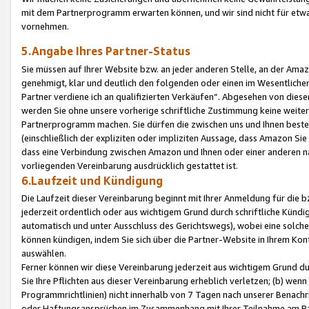
mit dem Partnerprogramm erwarten können, und wir sind nicht für etwa
vornehmen.
5.Angabe Ihres Partner-Status
Sie müssen auf Ihrer Website bzw. an jeder anderen Stelle, an der Am
genehmigt, klar und deutlich den folgenden oder einen im Wesentlichen
Partner verdiene ich an qualifizierten Verkäufen“. Abgesehen von die
werden Sie ohne unsere vorherige schriftliche Zustimmung keine weite
Partnerprogramm machen. Sie dürfen die zwischen uns und Ihnen best
(einschließlich der expliziten oder impliziten Aussage, dass Amazon Si
dass eine Verbindung zwischen Amazon und Ihnen oder einer anderen natü
vorliegenden Vereinbarung ausdrücklich gestattet ist.
6.Laufzeit und Kündigung
Die Laufzeit dieser Vereinbarung beginnt mit Ihrer Anmeldung für die 
jederzeit ordentlich oder aus wichtigem Grund durch schriftliche Kündi
automatisch und unter Ausschluss des Gerichtswegs), wobei eine solch
können kündigen, indem Sie sich über die Partner-Website in Ihrem Ko
auswählen.
Ferner können wir diese Vereinbarung jederzeit aus wichtigem Grund dur
Sie Ihre Pflichten aus dieser Vereinbarung erheblich verletzen; (b) wen
Programmrichtlinien) nicht innerhalb von 7 Tagen nach unserer Benachr
oder Haftungsansprüchen im Zusammenhang mit Ihrer Teilnahme am Pa