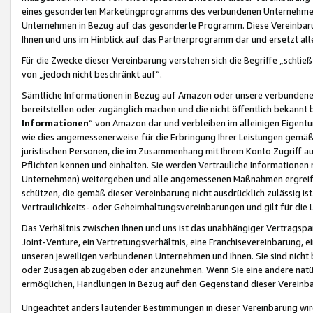
eines gesonderten Marketingprogramms des verbundenen Unternehmens
Unternehmen in Bezug auf das gesonderte Programm. Diese Vereinbarung
Ihnen und uns im Hinblick auf das Partnerprogramm dar und ersetzt al
Für die Zwecke dieser Vereinbarung verstehen sich die Begriffe „schließ
von „jedoch nicht beschränkt auf“.
Sämtliche Informationen in Bezug auf Amazon oder unsere verbunde
bereitstellen oder zugänglich machen und die nicht öffentlich bekannt bz
Informationen
“ von Amazon dar und verbleiben im alleinigen Eigent
wie dies angemessenerweise für die Erbringung Ihrer Leistungen gemäß d
juristischen Personen, die im Zusammenhang mit Ihrem Konto Zugriff au
Pflichten kennen und einhalten. Sie werden Vertrauliche Informationen 
Unternehmen) weitergeben und alle angemessenen Maßnahmen ergreifen
schützen, die gemäß dieser Vereinbarung nicht ausdrücklich zulässig is
Vertraulichkeits- oder Geheimhaltungsvereinbarungen und gilt für die
Das Verhältnis zwischen Ihnen und uns ist das unabhängiger Vertragspa
Joint-Venture, ein Vertretungsverhältnis, eine Franchisevereinbarung, 
unseren jeweiligen verbundenen Unternehmen und Ihnen. Sie sind ni
oder Zusagen abzugeben oder anzunehmen. Wenn Sie eine andere natürli
ermöglichen, Handlungen in Bezug auf den Gegenstand dieser Vereinbar
Ungeachtet anders lautender Bestimmungen in dieser Vereinbarung wird