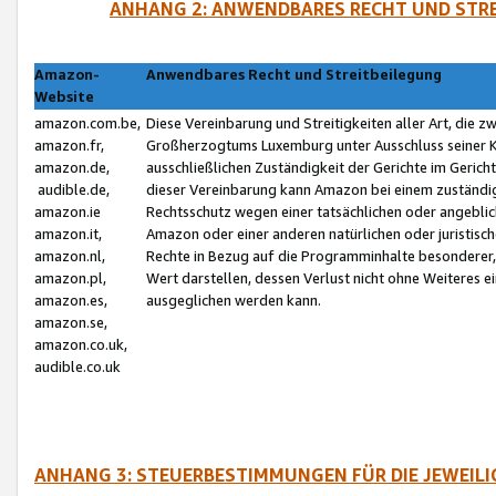
ANHANG 2: ANWENDBARES RECHT UND STRE
Amazon-
Anwendbares Recht und Streitbeilegung
Website
amazon.com.be,
Diese Vereinbarung und Streitigkeiten aller Art, die 
amazon.fr,
Großherzogtums Luxemburg unter Ausschluss seiner Kol
amazon.de,
ausschließlichen Zuständigkeit der Gerichte im Geri
audible.de,
dieser Vereinbarung kann Amazon bei einem zuständig
amazon.ie
Rechtsschutz wegen einer tatsächlichen oder angebli
amazon.it,
Amazon oder einer anderen natürlichen oder juristisc
amazon.nl,
Rechte in Bezug auf die Programminhalte besonderer,
amazon.pl,
Wert darstellen, dessen Verlust nicht ohne Weiteres e
amazon.es,
ausgeglichen werden kann.
amazon.se,
amazon.co.uk,
audible.co.uk
ANHANG 3: STEUERBESTIMMUNGEN FÜR DIE JEWEIL