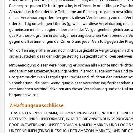
Partnerprogramm für betrügerische, irreführende oder illegale Zwecke
Amazon durch Sie oder Ihre Teilnahme am Partnerprogramm beschädig
dieser Vereinbarung oder den gemäß dieser Vereinbarung von den Vertr
oder künftig unterliegen könnte; (g) wenn wir diese Vereinbarung mit I
gemeinsam mit Ihnen agieren, bereits in der Vergangenheit, gleich aus
das Partnerprogramm in der allgemein angebotenen Form beenden. Vors
gegen die Bestimmungen der Ziffer 5 und jeder Verstoß gegen die Prog
Wir dürfen angefallene und noch nicht ausgezahlte Vergütungen nach 
sicherzustellen, dass der richtige Betrag ausgezahlt wird (beispielsw
Mit Beendigung dieser Vereinbarung erlöschen alle Rechte und Pflichte
eingeräumten Lizenzen/Nutzungsrechte; hiervon ausgenommen sind die in 
Programmrichtlinien festgelegten Rechte und Pflichten der Parteien sow
Vereinbarung, die nach Beendigung dieser Vereinbarung fortbestehen. D
entstandenen Verbindlichkeiten aus dieser Vereinbarung und der Haft
begangen wurde.
7.Haftungsausschlüsse
DAS PARTNERPROGRAMM, DIE AMAZON-WEBSITE, PRODUKTE UND DI
PARTNER-LINKS, LINKFORMATE, INHALTE, DIE ANWENDUNGSPROGR
PRODUKTWERBUNG, UNSERE DOMAIN-NAMEN, MARKEN UND LOGOS S
UNTERNEHMEN (EINSCHLIESSLICH DER AMAZON-MARKEN) UND DIE GE