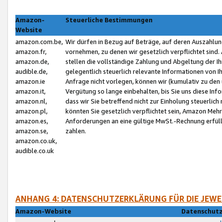
Amazon-
Steuerliche Bestimmungen
Website
amazon.com.be,
Wir dürfen in Bezug auf Beträge, auf deren Auszahlun
amazon.fr,
vornehmen, zu denen wir gesetzlich verpflichtet sind
amazon.de,
stellen die vollständige Zahlung und Abgeltung der 
audible.de,
gelegentlich steuerlich relevante Informationen von I
amazon.ie
Anfrage nicht vorlegen, können wir (kumulativ zu de
amazon.it,
Vergütung so lange einbehalten, bis Sie uns diese Inf
amazon.nl,
dass wir Sie betreffend nicht zur Einholung steuerlich 
amazon.pl,
könnten Sie gesetzlich verpflichtet sein, Amazon Meh
amazon.es,
Anforderungen an eine gültige MwSt.-Rechnung erfüllt
amazon.se,
zahlen.
amazon.co.uk,
audible.co.uk
ANHANG 4: DATENSCHUTZERKLÄRUNG FÜR DIE JEWE
Amazon-Website
Datenschutz