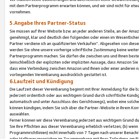
mit dem Partnerprogramm erwarten können, und wir sind nicht für etwa
vornehmen.
5.Angabe Ihres Partner-Status
Sie müssen auf Ihrer Website bzw. an jeder anderen Stelle, an der Am
genehmigt, klar und deutlich den folgenden oder einen im Wesentlichen
Partner verdiene ich an qualifizierten Verkäufen“. Abgesehen von die
werden Sie ohne unsere vorherige schriftliche Zustimmung keine weite
Partnerprogramm machen. Sie dürfen die zwischen uns und Ihnen best
(einschließlich der expliziten oder impliziten Aussage, dass Amazon Si
dass eine Verbindung zwischen Amazon und Ihnen oder einer anderen natü
vorliegenden Vereinbarung ausdrücklich gestattet ist.
6.Laufzeit und Kündigung
Die Laufzeit dieser Vereinbarung beginnt mit Ihrer Anmeldung für die 
jederzeit ordentlich oder aus wichtigem Grund durch schriftliche Kündi
automatisch und unter Ausschluss des Gerichtswegs), wobei eine solch
können kündigen, indem Sie sich über die Partner-Website in Ihrem Ko
auswählen.
Ferner können wir diese Vereinbarung jederzeit aus wichtigem Grund dur
Sie Ihre Pflichten aus dieser Vereinbarung erheblich verletzen; (b) wen
Programmrichtlinien) nicht innerhalb von 7 Tagen nach unserer Benachr
oder Haftungsansprüchen im Zusammenhang mit Ihrer Teilnahme am Pa