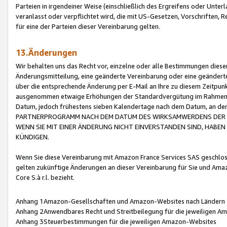
Parteien in irgendeiner Weise (einschließlich des Ergreifens oder Unt
veranlasst oder verpflichtet wird, die mit US-Gesetzen, Vorschriften,
für eine der Parteien dieser Vereinbarung gelten.
13.Änderungen
Wir behalten uns das Recht vor, einzelne oder alle Bestimmungen diese
Änderungsmitteilung, eine geänderte Vereinbarung oder eine geänderte 
über die entsprechende Änderung per E-Mail an Ihre zu diesem Zeitpun
ausgenommen etwaige Erhöhungen der Standardvergütung im Rahmen
Datum, jedoch frühestens sieben Kalendertage nach dem Datum, an de
PARTNERPROGRAMM NACH DEM DATUM DES WIRKSAMWERDENS DER Ä
WENN SIE MIT EINER ÄNDERUNG NICHT EINVERSTANDEN SIND, HABEN S
KÜNDIGEN.
Wenn Sie diese Vereinbarung mit Amazon France Services SAS geschlo
gelten zukünftige Änderungen an dieser Vereinbarung für Sie und Ama
Core S.à r.l. bezieht.
Anhang 1Amazon-Gesellschaften und Amazon-Websites nach Ländern
Anhang 2Anwendbares Recht und Streitbeilegung für die jeweiligen 
Anhang 3Steuerbestimmungen für die jeweiligen Amazon-Websites