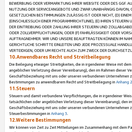
BEWERBUNG ODER VERMARKTUNG IHRER WEBSITE ODER DES GGF. AUF 
NUTZUNG DER SERVICEANGEBOTE UND ZWAR UNABHÄNGIG DAVON, O
GESETZLICHEN BESTIMMUNGEN ZULÄSSIG IST ODER NICHT, (D) EINE
(EINSCHLIESSLICH EINER PROGRAMMRICHTLINIE), (E) IHREN STEUER
DER EINTREIBUNG ODER ZAHLUNG IHRER STEUERN UND ZOLLABGAB
ODER ZOLLVERPFLICHTUNGEN, ODER (F) FAHRLÄSSIGKEIT ODER VORS
AUFTRAGNEHMER. WIR UND UNSERE BEAUFTRAGTEN KÖNNEN IM NAME
GERICHTLICHE SCHRITTE EINLEITEN UND JEDE PROZESSUALE HAND
VERTEIDIGEN, ODER UM RECHTE AUCH ZUM ZWECK DER DURCHSETZU
10.Anwendbares Recht und Streitbeilegung
Die Beilegung etwaiger Streitigkeiten, die in irgendeiner Weise mit de
angeblichen Verletzung dieser Vereinbarung), den im Rahmen dieser Ve
Geschäftsbeziehung mit uns oder unseren verbundenen Unternehmen zu
Bestimmungen zu anwendbarem Recht und Streitbeilegung in
Anhang 
11.Steuern
Steuern und damit verbundene Verpflichtungen, die in irgendeiner Wei
tatsächlichen oder angeblichen Verletzung dieser Vereinbarung), den 
Geschäftsbeziehung mit uns oder unseren verbundenen Unternehmen z
Steuerbestimmungen in
Anhang 3
.
12.Weitere Bestimmungen
Wir können von Zeit zu Zeit Mitteilungen im Zusammenhang mit dem Par