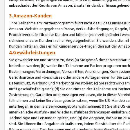
unbeschadet des Rechts von Amazon, Ersatz für darüber hinausgehen
3.Amazon-Kunden
Ihre Teilnahme am Partnerprogramm führt nicht dazu, dass unsere Kun
Amazon-Website angegebenen Preise, Verkaufsbedingungen, Regeln, Ri
Produktverkäufe für diese Kunden und können jederzeit geändert werde
sich einer unserer Kunden in einer Angelegenheit an Sie wenden, die 
Kunden mitteilen, dass er für Kundenservice-Fragen den auf der Ama
4.Gewährleistungen
Sie gewährleisten und sichern zu, dass (a) Sie gemäß dieser Vereinba
betreiben werden; (b) weder Ihre Teilnahme am Partnerprogramm noch d
Bestimmungen, Verordnungen, Vorschriften, Anordnungen, Konzessionen,
Gerichtsurteile und -beschlüsse oder andere Auflagen einer für Sie zu
Datenschutz, Werbung und Marketing) verstoßen; (c) Sie rechtswirksam 
nicht geschäftsfähig sind); (d) Sie den Nutzen der Teilnahme am Partne
Zusicherungen, Garantien oder Aussagen verlassen, die in dieser Verein
teilnehmen und keine Serviceangebote nutzen, wenn Sie US-Handelssa
unterliegen, in dem Sie Serviceangebote wahrnehmen; (f) Sie alle US
amerikanische Ausfuhr- und Wiederausfuhrbeschränkungen einhalten, 
Technologie und Leistungen gelten, und (g) die Angaben, die Sie im 
sind. Sie können Ihre Angaben aktualisieren, indem Sie sich über die 
Wir machen keine Zusicherungen und übernehmen keine Gewährleistun