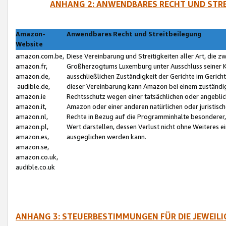
ANHANG 2: ANWENDBARES RECHT UND STRE
Amazon-
Anwendbares Recht und Streitbeilegung
Website
amazon.com.be,
Diese Vereinbarung und Streitigkeiten aller Art, die 
amazon.fr,
Großherzogtums Luxemburg unter Ausschluss seiner Kol
amazon.de,
ausschließlichen Zuständigkeit der Gerichte im Geri
audible.de,
dieser Vereinbarung kann Amazon bei einem zuständig
amazon.ie
Rechtsschutz wegen einer tatsächlichen oder angebli
amazon.it,
Amazon oder einer anderen natürlichen oder juristisc
amazon.nl,
Rechte in Bezug auf die Programminhalte besonderer,
amazon.pl,
Wert darstellen, dessen Verlust nicht ohne Weiteres e
amazon.es,
ausgeglichen werden kann.
amazon.se,
amazon.co.uk,
audible.co.uk
ANHANG 3: STEUERBESTIMMUNGEN FÜR DIE JEWEIL