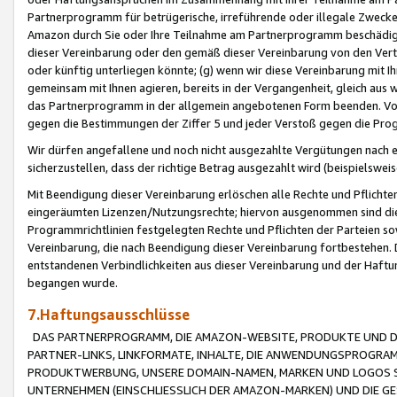
Partnerprogramm für betrügerische, irreführende oder illegale Zwecke
Amazon durch Sie oder Ihre Teilnahme am Partnerprogramm beschädig
dieser Vereinbarung oder den gemäß dieser Vereinbarung von den Vertr
oder künftig unterliegen könnte; (g) wenn wir diese Vereinbarung mit I
gemeinsam mit Ihnen agieren, bereits in der Vergangenheit, gleich aus
das Partnerprogramm in der allgemein angebotenen Form beenden. Vors
gegen die Bestimmungen der Ziffer 5 und jeder Verstoß gegen die Prog
Wir dürfen angefallene und noch nicht ausgezahlte Vergütungen nach 
sicherzustellen, dass der richtige Betrag ausgezahlt wird (beispielsw
Mit Beendigung dieser Vereinbarung erlöschen alle Rechte und Pflichte
eingeräumten Lizenzen/Nutzungsrechte; hiervon ausgenommen sind die in 
Programmrichtlinien festgelegten Rechte und Pflichten der Parteien sow
Vereinbarung, die nach Beendigung dieser Vereinbarung fortbestehen. D
entstandenen Verbindlichkeiten aus dieser Vereinbarung und der Haft
begangen wurde.
7.Haftungsausschlüsse
DAS PARTNERPROGRAMM, DIE AMAZON-WEBSITE, PRODUKTE UND DI
PARTNER-LINKS, LINKFORMATE, INHALTE, DIE ANWENDUNGSPROGR
PRODUKTWERBUNG, UNSERE DOMAIN-NAMEN, MARKEN UND LOGOS S
UNTERNEHMEN (EINSCHLIESSLICH DER AMAZON-MARKEN) UND DIE GE