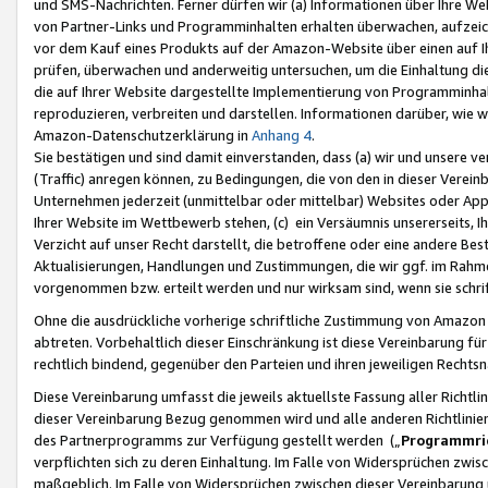
und SMS-Nachrichten. Ferner dürfen wir (a) Informationen über Ihre We
von Partner-Links und Programminhalten erhalten überwachen, aufzei
vor dem Kauf eines Produkts auf der Amazon-Website über einen auf Ih
prüfen, überwachen und anderweitig untersuchen, um die Einhaltung dies
die auf Ihrer Website dargestellte Implementierung von Programminhalt
reproduzieren, verbreiten und darstellen. Informationen darüber, wie w
Amazon-Datenschutzerklärung in
Anhang 4
.
Sie bestätigen und sind damit einverstanden, dass (a) wir und unsere 
(Traffic) anregen können, zu Bedingungen, die von den in dieser Vere
Unternehmen jederzeit (unmittelbar oder mittelbar) Websites oder Appl
Ihrer Website im Wettbewerb stehen, (c) ein Versäumnis unsererseits, I
Verzicht auf unser Recht darstellt, die betroffene oder eine andere B
Aktualisierungen, Handlungen und Zustimmungen, die wir ggf. im Rahme
vorgenommen bzw. erteilt werden und nur wirksam sind, wenn sie schri
Ohne die ausdrückliche vorherige schriftliche Zustimmung von Amazon
abtreten. Vorbehaltlich dieser Einschränkung ist diese Vereinbarung f
rechtlich bindend, gegenüber den Parteien und ihren jeweiligen Rech
Diese Vereinbarung umfasst die jeweils aktuellste Fassung aller Richtli
dieser Vereinbarung Bezug genommen wird und alle anderen Richtlinie
des Partnerprogramms zur Verfügung gestellt werden („
Programmric
verpflichten sich zu deren Einhaltung. Im Falle von Widersprüchen zwi
maßgeblich. Im Falle von Widersprüchen zwischen dieser Vereinbarun