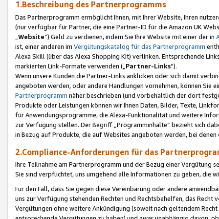
1.Beschreibung des Partnerprogramms
Das Partnerprogramm ermöglicht Ihnen, mit Ihrer Website, Ihren nutzer
(nur verfügbar für Partner, die eine Partner-ID für die Amazon UK We
„
Website
“) Geld zu verdienen, indem Sie Ihre Website mit einer der in
ist, einer anderen im
Vergütungskatalog für das Partnerprogramm
enth
Alexa Skill (über das Alexa Shopping Kit) verlinken. Entsprechende Lin
markierten Link-Formate verwenden („
Partner-Links
“).
Wenn unsere Kunden die Partner-Links anklicken oder sich damit verbi
angeboten werden, oder andere Handlungen vornehmen, können Sie eine
Partnerprogramm
näher beschrieben (und vorbehaltlich der dort festg
Produkte oder Leistungen können wir Ihnen Daten, Bilder, Texte, Linkfo
für Anwendungsprogramme, die Alexa-Funktionalität und weitere Inf
zur Verfügung stellen. Der Begriff „Programminhalte“ bezieht sich dabe
in Bezug auf Produkte, die auf Websites angeboten werden, bei denen 
2.Compliance-Anforderungen für das Partnerprog
Ihre Teilnahme am Partnerprogramm und der Bezug einer Vergütung setz
Sie sind verpflichtet, uns umgehend alle Informationen zu geben, die w
Für den Fall, dass Sie gegen diese Vereinbarung oder andere anwendba
uns zur Verfügung stehenden Rechten und Rechtsbehelfen, das Recht vo
Vergütungen ohne weitere Ankündigung (soweit nach geltendem Recht z
entsprechende Vergütungen zu haben) und zwar unabhängig davon, ob 