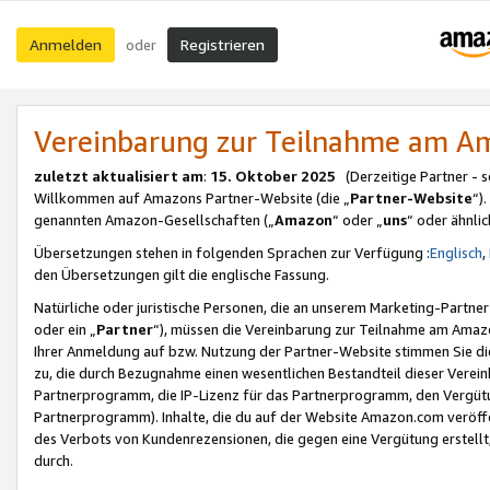
Anmelden
Registrieren
oder
Vereinbarung zur Teilnahme am 
zuletzt aktualisiert am
:
15. Oktober 2025
(Derzeitige Partner - 
Willkommen auf Amazons Partner-Website (die „
Partner-Website
“)
genannten Amazon-Gesellschaften („
Amazon
“ oder „
uns
“ oder ähnli
Übersetzungen stehen in folgenden Sprachen zur Verfügung :
Englisch
,
den Übersetzungen gilt die englische Fassung.
Natürliche oder juristische Personen, die an unserem Marketing-Partn
oder ein „
Partner
“), müssen die Vereinbarung zur Teilnahme am Ama
Ihrer Anmeldung auf bzw. Nutzung der Partner-Website stimmen Sie die
zu, die durch Bezugnahme einen wesentlichen Bestandteil dieser Verei
Partnerprogramm, die IP-Lizenz für das Partnerprogramm, den Vergütu
Partnerprogramm). Inhalte, die du auf der Website Amazon.com veröffe
des Verbots von Kundenrezensionen, die gegen eine Vergütung erstellt, 
durch.