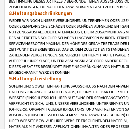
BESTIMMUNG DIESES ARTIKELS 7 BEGRÜNDET EINEN AUSSCHLUSS 
ZUSICHERUNGEN, DIE NACH DEN ANWENDBAREN GESETZLICHEN BE
8.Haftungsbeschränkungen
WEDER WIR NOCH UNSERE VERBUNDENEN UNTERNEHMEN ODER LIZEN
ODER EXEMPLARISCHE SCHÄDEN ODER SCHÄDEN AUFGRUND ENTGANG
NUTZUNGSAUSFALL ODER DATENVERLUST, DIE IM ZUSAMMENHANG MI
DES AUFTRETENS SOLCHER SCHÄDEN HINGEWIESEN WURDEN. FERN
SERVICEANGEBOTEN MAXIMAL DER HÖHE DES GESAMTBETRAGS DER 
ZEITPUNKT DES EREIGNISSES, DAS ZU DEM ZULETZT ENTSTANDENE
ZAHLENDEN VERGÜTUNGEN. SIE VERZICHTEN HIERMIT AUF ETWAIGE 
AUF ERFÜLLUNGSKLAGE, UNTERLASSUNGSKLAGE ODER ANDERE RECHT
DIESES ABSATZES BEGRÜNDET EINE EINSCHRÄNKUNG VON HAFTUNG
EINGESCHRÄNKT WERDEN KÖNNEN.
9.Haftungsfreistellung
SOFERN UND SOWEIT EIN HAFTUNGSAUSSCHLUSS NACH DEN ANWENDB
HAFTUNG FÜR ANGELEGENHEITEN AUS, DIE UNMITTELBAR ODER MITT
WEBSITE (EINSCHLIESSLICH IHRER NUTZUNG DER SERVICEANGEBOTE)
VERPFLICHTEN SICH, UNS, UNSERE VERBUNDENEN UNTERNEHMEN UN
(OFFICERS), ORGANMITGLIEDER (DIRECTORS) UND VERTRETER VON 
AUSLAGEN (EINSCHLIESSLICH ANGEMESSENER ANWALTSGEBÜHREN) FR
IHRER WEBSITE BZW. AUF IHRER WEBSITE ERSCHEINENDEM MATERIAL
MATERIALS MIT ANDEREN APPLIKATIONEN, INHALTEN ODER PROZESSE