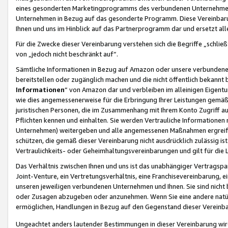
eines gesonderten Marketingprogramms des verbundenen Unternehmens
Unternehmen in Bezug auf das gesonderte Programm. Diese Vereinbarung
Ihnen und uns im Hinblick auf das Partnerprogramm dar und ersetzt al
Für die Zwecke dieser Vereinbarung verstehen sich die Begriffe „schließ
von „jedoch nicht beschränkt auf“.
Sämtliche Informationen in Bezug auf Amazon oder unsere verbunde
bereitstellen oder zugänglich machen und die nicht öffentlich bekannt bz
Informationen
“ von Amazon dar und verbleiben im alleinigen Eigent
wie dies angemessenerweise für die Erbringung Ihrer Leistungen gemäß d
juristischen Personen, die im Zusammenhang mit Ihrem Konto Zugriff au
Pflichten kennen und einhalten. Sie werden Vertrauliche Informationen 
Unternehmen) weitergeben und alle angemessenen Maßnahmen ergreifen
schützen, die gemäß dieser Vereinbarung nicht ausdrücklich zulässig is
Vertraulichkeits- oder Geheimhaltungsvereinbarungen und gilt für die
Das Verhältnis zwischen Ihnen und uns ist das unabhängiger Vertragspa
Joint-Venture, ein Vertretungsverhältnis, eine Franchisevereinbarung, 
unseren jeweiligen verbundenen Unternehmen und Ihnen. Sie sind ni
oder Zusagen abzugeben oder anzunehmen. Wenn Sie eine andere natürli
ermöglichen, Handlungen in Bezug auf den Gegenstand dieser Vereinbar
Ungeachtet anders lautender Bestimmungen in dieser Vereinbarung wird