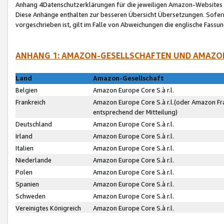
Anhang 4Datenschutzerklärungen für die jeweiligen Amazon-Websites
Diese Anhänge enthalten zur besseren Übersicht Übersetzungen. Sofe
vorgeschrieben ist, gilt im Falle von Abweichungen die englische Fass
ANHANG 1: AMAZON-GESELLSCHAFTEN UND AMAZO
Land
Amazon-Gesellschaft
Belgien
Amazon Europe Core S.à r.l.
Frankreich
Amazon Europe Core S.à r.l.(oder Amazon Fr
entsprechend der Mitteilung)
Deutschland
Amazon Europe Core S.à r.l.
Irland
Amazon Europe Core S.à r.l.
Italien
Amazon Europe Core S.à r.l.
Niederlande
Amazon Europe Core S.à r.l.
Polen
Amazon Europe Core S.à r.l.
Spanien
Amazon Europe Core S.à r.l.
Schweden
Amazon Europe Core S.à r.l.
Vereinigtes Königreich
Amazon Europe Core S.à r.l.