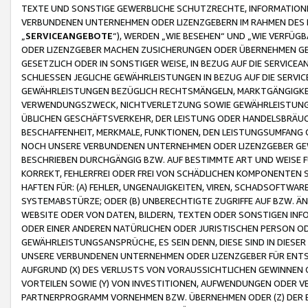
TEXTE UND SONSTIGE GEWERBLICHE SCHUTZRECHTE, INFORMATIONE
VERBUNDENEN UNTERNEHMEN ODER LIZENZGEBERN IM RAHMEN DES
„
SERVICEANGEBOTE
“), WERDEN „WIE BESEHEN“ UND „WIE VERFÜ
ODER LIZENZGEBER MACHEN ZUSICHERUNGEN ODER ÜBERNEHMEN GEW
GESETZLICH ODER IN SONSTIGER WEISE, IN BEZUG AUF DIE SERVI
SCHLIESSEN JEGLICHE GEWÄHRLEISTUNGEN IN BEZUG AUF DIE SERVI
GEWÄHRLEISTUNGEN BEZÜGLICH RECHTSMÄNGELN, MARKTGÄNGIGKEIT
VERWENDUNGSZWECK, NICHTVERLETZUNG SOWIE GEWÄHRLEISTUNGEN 
ÜBLICHEN GESCHÄFTSVERKEHR, DER LEISTUNG ODER HANDELSBRÄUCH
BESCHAFFENHEIT, MERKMALE, FUNKTIONEN, DEN LEISTUNGSUMFANG 
NOCH UNSERE VERBUNDENEN UNTERNEHMEN ODER LIZENZGEBER GEWÄ
BESCHRIEBEN DURCHGÄNGIG BZW. AUF BESTIMMTE ART UND WEISE
KORREKT, FEHLERFREI ODER FREI VON SCHÄDLICHEN KOMPONENTEN
HAFTEN FÜR: (A) FEHLER, UNGENAUIGKEITEN, VIREN, SCHADSOFTW
SYSTEMABSTÜRZE; ODER (B) UNBERECHTIGTE ZUGRIFFE AUF BZW. 
WEBSITE ODER VON DATEN, BILDERN, TEXTEN ODER SONSTIGEN INF
ODER EINER ANDEREN NATÜRLICHEN ODER JURISTISCHEN PERSON OD
GEWÄHRLEISTUNGSANSPRÜCHE, ES SEIN DENN, DIESE SIND IN DIES
UNSERE VERBUNDENEN UNTERNEHMEN ODER LIZENZGEBER FÜR EN
AUFGRUND (X) DES VERLUSTS VON VORAUSSICHTLICHEN GEWINNEN
VORTEILEN SOWIE (Y) VON INVESTITIONEN, AUFWENDUNGEN ODER VE
PARTNERPROGRAMM VORNEHMEN BZW. ÜBERNEHMEN ODER (Z) DER 