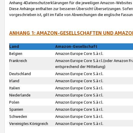
Anhang 4Datenschutzerklärungen für die jeweiligen Amazon-Websites
Diese Anhänge enthalten zur besseren Übersicht Übersetzungen. Sofe
vorgeschrieben ist, gilt im Falle von Abweichungen die englische Fass
ANHANG 1: AMAZON-GESELLSCHAFTEN UND AMAZO
Land
Amazon-Gesellschaft
Belgien
Amazon Europe Core S.à r.l.
Frankreich
Amazon Europe Core S.à r.l.(oder Amazon Fr
entsprechend der Mitteilung)
Deutschland
Amazon Europe Core S.à r.l.
Irland
Amazon Europe Core S.à r.l.
Italien
Amazon Europe Core S.à r.l.
Niederlande
Amazon Europe Core S.à r.l.
Polen
Amazon Europe Core S.à r.l.
Spanien
Amazon Europe Core S.à r.l.
Schweden
Amazon Europe Core S.à r.l.
Vereinigtes Königreich
Amazon Europe Core S.à r.l.