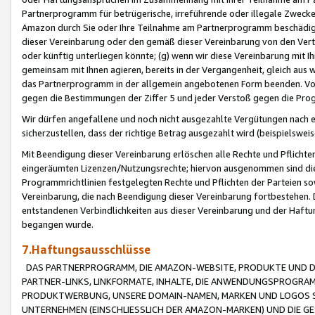
Partnerprogramm für betrügerische, irreführende oder illegale Zwecke
Amazon durch Sie oder Ihre Teilnahme am Partnerprogramm beschädig
dieser Vereinbarung oder den gemäß dieser Vereinbarung von den Vertr
oder künftig unterliegen könnte; (g) wenn wir diese Vereinbarung mit I
gemeinsam mit Ihnen agieren, bereits in der Vergangenheit, gleich aus
das Partnerprogramm in der allgemein angebotenen Form beenden. Vors
gegen die Bestimmungen der Ziffer 5 und jeder Verstoß gegen die Prog
Wir dürfen angefallene und noch nicht ausgezahlte Vergütungen nach 
sicherzustellen, dass der richtige Betrag ausgezahlt wird (beispielsw
Mit Beendigung dieser Vereinbarung erlöschen alle Rechte und Pflichte
eingeräumten Lizenzen/Nutzungsrechte; hiervon ausgenommen sind die in 
Programmrichtlinien festgelegten Rechte und Pflichten der Parteien sow
Vereinbarung, die nach Beendigung dieser Vereinbarung fortbestehen. D
entstandenen Verbindlichkeiten aus dieser Vereinbarung und der Haft
begangen wurde.
7.Haftungsausschlüsse
DAS PARTNERPROGRAMM, DIE AMAZON-WEBSITE, PRODUKTE UND DI
PARTNER-LINKS, LINKFORMATE, INHALTE, DIE ANWENDUNGSPROGR
PRODUKTWERBUNG, UNSERE DOMAIN-NAMEN, MARKEN UND LOGOS S
UNTERNEHMEN (EINSCHLIESSLICH DER AMAZON-MARKEN) UND DIE GE