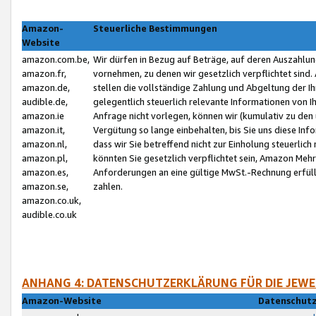
Amazon-
Steuerliche Bestimmungen
Website
amazon.com.be,
Wir dürfen in Bezug auf Beträge, auf deren Auszahlun
amazon.fr,
vornehmen, zu denen wir gesetzlich verpflichtet sind
amazon.de,
stellen die vollständige Zahlung und Abgeltung der 
audible.de,
gelegentlich steuerlich relevante Informationen von I
amazon.ie
Anfrage nicht vorlegen, können wir (kumulativ zu de
amazon.it,
Vergütung so lange einbehalten, bis Sie uns diese Inf
amazon.nl,
dass wir Sie betreffend nicht zur Einholung steuerlich 
amazon.pl,
könnten Sie gesetzlich verpflichtet sein, Amazon Meh
amazon.es,
Anforderungen an eine gültige MwSt.-Rechnung erfüllt
amazon.se,
zahlen.
amazon.co.uk,
audible.co.uk
ANHANG 4: DATENSCHUTZERKLÄRUNG FÜR DIE JEWE
Amazon-Website
Datenschutz