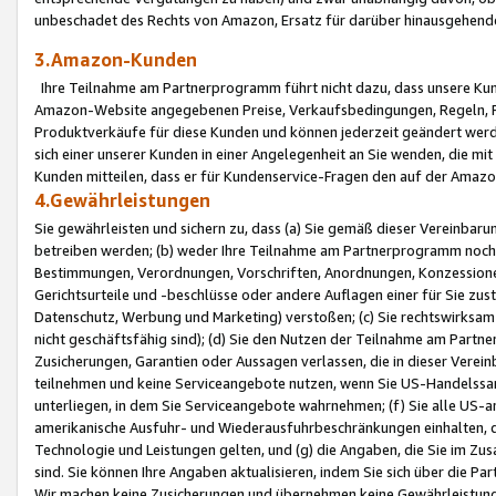
unbeschadet des Rechts von Amazon, Ersatz für darüber hinausgehen
3.Amazon-Kunden
Ihre Teilnahme am Partnerprogramm führt nicht dazu, dass unsere Kun
Amazon-Website angegebenen Preise, Verkaufsbedingungen, Regeln, Ri
Produktverkäufe für diese Kunden und können jederzeit geändert werde
sich einer unserer Kunden in einer Angelegenheit an Sie wenden, die 
Kunden mitteilen, dass er für Kundenservice-Fragen den auf der Ama
4.Gewährleistungen
Sie gewährleisten und sichern zu, dass (a) Sie gemäß dieser Vereinba
betreiben werden; (b) weder Ihre Teilnahme am Partnerprogramm noch d
Bestimmungen, Verordnungen, Vorschriften, Anordnungen, Konzessionen,
Gerichtsurteile und -beschlüsse oder andere Auflagen einer für Sie zu
Datenschutz, Werbung und Marketing) verstoßen; (c) Sie rechtswirksam 
nicht geschäftsfähig sind); (d) Sie den Nutzen der Teilnahme am Partne
Zusicherungen, Garantien oder Aussagen verlassen, die in dieser Verein
teilnehmen und keine Serviceangebote nutzen, wenn Sie US-Handelssa
unterliegen, in dem Sie Serviceangebote wahrnehmen; (f) Sie alle US
amerikanische Ausfuhr- und Wiederausfuhrbeschränkungen einhalten, 
Technologie und Leistungen gelten, und (g) die Angaben, die Sie im 
sind. Sie können Ihre Angaben aktualisieren, indem Sie sich über die 
Wir machen keine Zusicherungen und übernehmen keine Gewährleistun