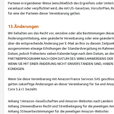
Parteien in irgendeiner Weise (einschließlich des Ergreifens oder Unt
veranlasst oder verpflichtet wird, die mit US-Gesetzen, Vorschriften,
für eine der Parteien dieser Vereinbarung gelten.
13.Änderungen
Wir behalten uns das Recht vor, einzelne oder alle Bestimmungen diese
Änderungsmitteilung, eine geänderte Vereinbarung oder eine geänderte 
über die entsprechende Änderung per E-Mail an Ihre zu diesem Zeitpun
ausgenommen etwaige Erhöhungen der Standardvergütung im Rahmen
Datum, jedoch frühestens sieben Kalendertage nach dem Datum, an de
PARTNERPROGRAMM NACH DEM DATUM DES WIRKSAMWERDENS DER Ä
WENN SIE MIT EINER ÄNDERUNG NICHT EINVERSTANDEN SIND, HABEN S
KÜNDIGEN.
Wenn Sie diese Vereinbarung mit Amazon France Services SAS geschlo
gelten zukünftige Änderungen an dieser Vereinbarung für Sie und Ama
Core S.à r.l. bezieht.
Anhang 1Amazon-Gesellschaften und Amazon-Websites nach Ländern
Anhang 2Anwendbares Recht und Streitbeilegung für die jeweiligen 
Anhang 3Steuerbestimmungen für die jeweiligen Amazon-Websites