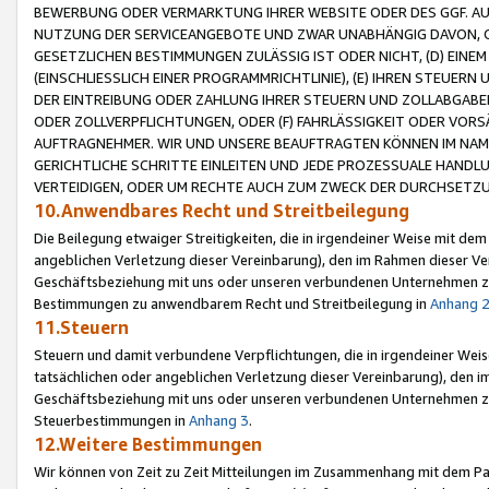
BEWERBUNG ODER VERMARKTUNG IHRER WEBSITE ODER DES GGF. AUF 
NUTZUNG DER SERVICEANGEBOTE UND ZWAR UNABHÄNGIG DAVON, O
GESETZLICHEN BESTIMMUNGEN ZULÄSSIG IST ODER NICHT, (D) EINE
(EINSCHLIESSLICH EINER PROGRAMMRICHTLINIE), (E) IHREN STEUER
DER EINTREIBUNG ODER ZAHLUNG IHRER STEUERN UND ZOLLABGAB
ODER ZOLLVERPFLICHTUNGEN, ODER (F) FAHRLÄSSIGKEIT ODER VORS
AUFTRAGNEHMER. WIR UND UNSERE BEAUFTRAGTEN KÖNNEN IM NAME
GERICHTLICHE SCHRITTE EINLEITEN UND JEDE PROZESSUALE HAND
VERTEIDIGEN, ODER UM RECHTE AUCH ZUM ZWECK DER DURCHSETZU
10.Anwendbares Recht und Streitbeilegung
Die Beilegung etwaiger Streitigkeiten, die in irgendeiner Weise mit de
angeblichen Verletzung dieser Vereinbarung), den im Rahmen dieser Ve
Geschäftsbeziehung mit uns oder unseren verbundenen Unternehmen zu
Bestimmungen zu anwendbarem Recht und Streitbeilegung in
Anhang 
11.Steuern
Steuern und damit verbundene Verpflichtungen, die in irgendeiner Wei
tatsächlichen oder angeblichen Verletzung dieser Vereinbarung), den 
Geschäftsbeziehung mit uns oder unseren verbundenen Unternehmen z
Steuerbestimmungen in
Anhang 3
.
12.Weitere Bestimmungen
Wir können von Zeit zu Zeit Mitteilungen im Zusammenhang mit dem Par