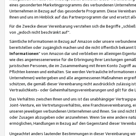
eines gesonderten Marketingprogramms des verbundenen Unternehmens
Unternehmen in Bezug auf das gesonderte Programm. Diese Vereinbarung
Ihnen und uns im Hinblick auf das Partnerprogramm dar und ersetzt al
Für die Zwecke dieser Vereinbarung verstehen sich die Begriffe „schließ
von „jedoch nicht beschränkt auf“.
Sämtliche Informationen in Bezug auf Amazon oder unsere verbunde
bereitstellen oder zugänglich machen und die nicht öffentlich bekannt bz
Informationen
“ von Amazon dar und verbleiben im alleinigen Eigent
wie dies angemessenerweise für die Erbringung Ihrer Leistungen gemäß d
juristischen Personen, die im Zusammenhang mit Ihrem Konto Zugriff au
Pflichten kennen und einhalten. Sie werden Vertrauliche Informationen 
Unternehmen) weitergeben und alle angemessenen Maßnahmen ergreifen
schützen, die gemäß dieser Vereinbarung nicht ausdrücklich zulässig is
Vertraulichkeits- oder Geheimhaltungsvereinbarungen und gilt für die
Das Verhältnis zwischen Ihnen und uns ist das unabhängiger Vertragspa
Joint-Venture, ein Vertretungsverhältnis, eine Franchisevereinbarung, 
unseren jeweiligen verbundenen Unternehmen und Ihnen. Sie sind ni
oder Zusagen abzugeben oder anzunehmen. Wenn Sie eine andere natürli
ermöglichen, Handlungen in Bezug auf den Gegenstand dieser Vereinbar
Ungeachtet anders lautender Bestimmungen in dieser Vereinbarung wird