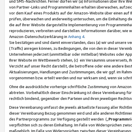
und SMS-Nachrichten. Ferner dürfen wir (a) Informationen über Ihre We
von Partner-Links und Programminhalten erhalten überwachen, aufzei
vor dem Kauf eines Produkts auf der Amazon-Website über einen auf Ih
prüfen, überwachen und anderweitig untersuchen, um die Einhaltung dies
die auf Ihrer Website dargestellte Implementierung von Programminhalt
reproduzieren, verbreiten und darstellen. Informationen darüber, wie w
Amazon-Datenschutzerklärung in
Anhang 4
.
Sie bestätigen und sind damit einverstanden, dass (a) wir und unsere 
(Traffic) anregen können, zu Bedingungen, die von den in dieser Vere
Unternehmen jederzeit (unmittelbar oder mittelbar) Websites oder Appl
Ihrer Website im Wettbewerb stehen, (c) ein Versäumnis unsererseits, I
Verzicht auf unser Recht darstellt, die betroffene oder eine andere B
Aktualisierungen, Handlungen und Zustimmungen, die wir ggf. im Rahme
vorgenommen bzw. erteilt werden und nur wirksam sind, wenn sie schri
Ohne die ausdrückliche vorherige schriftliche Zustimmung von Amazon
abtreten. Vorbehaltlich dieser Einschränkung ist diese Vereinbarung f
rechtlich bindend, gegenüber den Parteien und ihren jeweiligen Rech
Diese Vereinbarung umfasst die jeweils aktuellste Fassung aller Richtli
dieser Vereinbarung Bezug genommen wird und alle anderen Richtlinie
des Partnerprogramms zur Verfügung gestellt werden („
Programmric
verpflichten sich zu deren Einhaltung. Im Falle von Widersprüchen zwi
maßgeblich. Im Falle von Widersprüchen zwischen dieser Vereinbarun