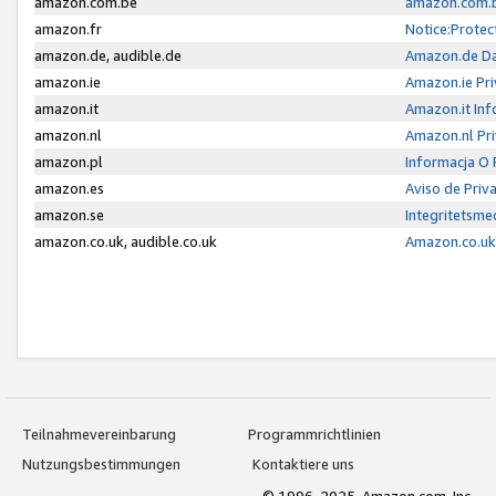
amazon.com.be
amazon.com.b
amazon.fr
Notice:Protec
amazon.de, audible.de
Amazon.de Da
amazon.ie
Amazon.ie Pri
amazon.it
Amazon.it Inf
amazon.nl
Amazon.nl Pri
amazon.pl
Informacja O
amazon.es
Aviso de Priv
amazon.se
Integritetsm
amazon.co.uk, audible.co.uk
Amazon.co.uk 
Teilnahmevereinbarung
Programmrichtlinien
Nutzungsbestimmungen
Kontaktiere uns