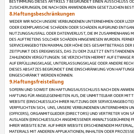
BESTIMMUNG DIESES ARTIKELS 7 BEGRÜNDET EINEN AUSSCHLUSS 
ZUSICHERUNGEN, DIE NACH DEN ANWENDBAREN GESETZLICHEN BE
8.Haftungsbeschränkungen
WEDER WIR NOCH UNSERE VERBUNDENEN UNTERNEHMEN ODER LIZEN
ODER EXEMPLARISCHE SCHÄDEN ODER SCHÄDEN AUFGRUND ENTGANG
NUTZUNGSAUSFALL ODER DATENVERLUST, DIE IM ZUSAMMENHANG MI
DES AUFTRETENS SOLCHER SCHÄDEN HINGEWIESEN WURDEN. FERN
SERVICEANGEBOTEN MAXIMAL DER HÖHE DES GESAMTBETRAGS DER 
ZEITPUNKT DES EREIGNISSES, DAS ZU DEM ZULETZT ENTSTANDENE
ZAHLENDEN VERGÜTUNGEN. SIE VERZICHTEN HIERMIT AUF ETWAIGE 
AUF ERFÜLLUNGSKLAGE, UNTERLASSUNGSKLAGE ODER ANDERE RECHT
DIESES ABSATZES BEGRÜNDET EINE EINSCHRÄNKUNG VON HAFTUNG
EINGESCHRÄNKT WERDEN KÖNNEN.
9.Haftungsfreistellung
SOFERN UND SOWEIT EIN HAFTUNGSAUSSCHLUSS NACH DEN ANWENDB
HAFTUNG FÜR ANGELEGENHEITEN AUS, DIE UNMITTELBAR ODER MITT
WEBSITE (EINSCHLIESSLICH IHRER NUTZUNG DER SERVICEANGEBOTE)
VERPFLICHTEN SICH, UNS, UNSERE VERBUNDENEN UNTERNEHMEN UN
(OFFICERS), ORGANMITGLIEDER (DIRECTORS) UND VERTRETER VON 
AUSLAGEN (EINSCHLIESSLICH ANGEMESSENER ANWALTSGEBÜHREN) FR
IHRER WEBSITE BZW. AUF IHRER WEBSITE ERSCHEINENDEM MATERIAL
MATERIALS MIT ANDEREN APPLIKATIONEN, INHALTEN ODER PROZESSE