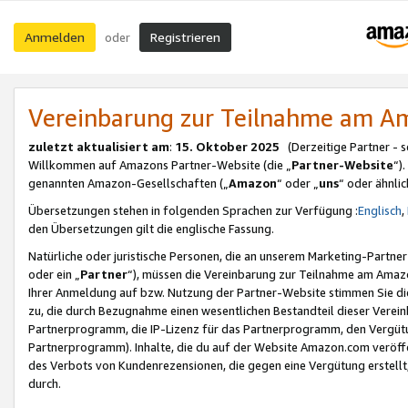
Anmelden
Registrieren
oder
Vereinbarung zur Teilnahme am 
zuletzt aktualisiert am
:
15. Oktober 2025
(Derzeitige Partner - 
Willkommen auf Amazons Partner-Website (die „
Partner-Website
“)
genannten Amazon-Gesellschaften („
Amazon
“ oder „
uns
“ oder ähnli
Übersetzungen stehen in folgenden Sprachen zur Verfügung :
Englisch
,
den Übersetzungen gilt die englische Fassung.
Natürliche oder juristische Personen, die an unserem Marketing-Partn
oder ein „
Partner
“), müssen die Vereinbarung zur Teilnahme am Ama
Ihrer Anmeldung auf bzw. Nutzung der Partner-Website stimmen Sie die
zu, die durch Bezugnahme einen wesentlichen Bestandteil dieser Verei
Partnerprogramm, die IP-Lizenz für das Partnerprogramm, den Vergütu
Partnerprogramm). Inhalte, die du auf der Website Amazon.com veröffe
des Verbots von Kundenrezensionen, die gegen eine Vergütung erstellt, 
durch.