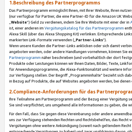
1.Beschreibung des Partnerprogramms
Das Partnerprogramm ermöglicht Ihnen, mit Ihrer Website, Ihren nutzer
(nur verfügbar für Partner, die eine Partner-ID für die Amazon UK We
„
Website
“) Geld zu verdienen, indem Sie Ihre Website mit einer der in
ist, einer anderen im
Vergütungskatalog für das Partnerprogramm
enth
Alexa Skill (über das Alexa Shopping Kit) verlinken. Entsprechende Lin
markierten Link-Formate verwenden („
Partner-Links
“).
Wenn unsere Kunden die Partner-Links anklicken oder sich damit verbi
angeboten werden, oder andere Handlungen vornehmen, können Sie eine
Partnerprogramm
näher beschrieben (und vorbehaltlich der dort festg
Produkte oder Leistungen können wir Ihnen Daten, Bilder, Texte, Linkfo
für Anwendungsprogramme, die Alexa-Funktionalität und weitere Inf
zur Verfügung stellen. Der Begriff „Programminhalte“ bezieht sich dabe
in Bezug auf Produkte, die auf Websites angeboten werden, bei denen 
2.Compliance-Anforderungen für das Partnerprog
Ihre Teilnahme am Partnerprogramm und der Bezug einer Vergütung setz
Sie sind verpflichtet, uns umgehend alle Informationen zu geben, die w
Für den Fall, dass Sie gegen diese Vereinbarung oder andere anwendba
uns zur Verfügung stehenden Rechten und Rechtsbehelfen, das Recht vo
Vergütungen ohne weitere Ankündigung (soweit nach geltendem Recht z
entsprechende Vergütungen zu haben) und zwar unabhängig davon, ob 