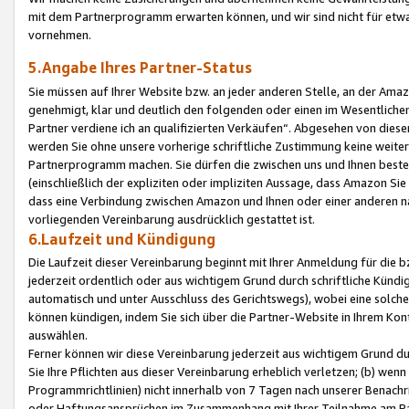
mit dem Partnerprogramm erwarten können, und wir sind nicht für etwa
vornehmen.
5.Angabe Ihres Partner-Status
Sie müssen auf Ihrer Website bzw. an jeder anderen Stelle, an der Am
genehmigt, klar und deutlich den folgenden oder einen im Wesentlichen
Partner verdiene ich an qualifizierten Verkäufen“. Abgesehen von die
werden Sie ohne unsere vorherige schriftliche Zustimmung keine weite
Partnerprogramm machen. Sie dürfen die zwischen uns und Ihnen best
(einschließlich der expliziten oder impliziten Aussage, dass Amazon Si
dass eine Verbindung zwischen Amazon und Ihnen oder einer anderen natü
vorliegenden Vereinbarung ausdrücklich gestattet ist.
6.Laufzeit und Kündigung
Die Laufzeit dieser Vereinbarung beginnt mit Ihrer Anmeldung für die 
jederzeit ordentlich oder aus wichtigem Grund durch schriftliche Kündi
automatisch und unter Ausschluss des Gerichtswegs), wobei eine solch
können kündigen, indem Sie sich über die Partner-Website in Ihrem Ko
auswählen.
Ferner können wir diese Vereinbarung jederzeit aus wichtigem Grund dur
Sie Ihre Pflichten aus dieser Vereinbarung erheblich verletzen; (b) wen
Programmrichtlinien) nicht innerhalb von 7 Tagen nach unserer Benachr
oder Haftungsansprüchen im Zusammenhang mit Ihrer Teilnahme am Pa