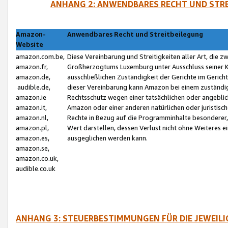
ANHANG 2: ANWENDBARES RECHT UND STRE
Amazon-
Anwendbares Recht und Streitbeilegung
Website
amazon.com.be,
Diese Vereinbarung und Streitigkeiten aller Art, die 
amazon.fr,
Großherzogtums Luxemburg unter Ausschluss seiner Kol
amazon.de,
ausschließlichen Zuständigkeit der Gerichte im Geri
audible.de,
dieser Vereinbarung kann Amazon bei einem zuständig
amazon.ie
Rechtsschutz wegen einer tatsächlichen oder angebli
amazon.it,
Amazon oder einer anderen natürlichen oder juristisc
amazon.nl,
Rechte in Bezug auf die Programminhalte besonderer,
amazon.pl,
Wert darstellen, dessen Verlust nicht ohne Weiteres e
amazon.es,
ausgeglichen werden kann.
amazon.se,
amazon.co.uk,
audible.co.uk
ANHANG 3: STEUERBESTIMMUNGEN FÜR DIE JEWEIL