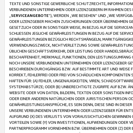
TEXTE UND SONSTIGE GEWERBLICHE SCHUTZRECHTE, INFORMATIONE
VERBUNDENEN UNTERNEHMEN ODER LIZENZGEBERN IM RAHMEN DES
„
SERVICEANGEBOTE
“), WERDEN „WIE BESEHEN“ UND „WIE VERFÜ
ODER LIZENZGEBER MACHEN ZUSICHERUNGEN ODER ÜBERNEHMEN GEW
GESETZLICH ODER IN SONSTIGER WEISE, IN BEZUG AUF DIE SERVI
SCHLIESSEN JEGLICHE GEWÄHRLEISTUNGEN IN BEZUG AUF DIE SERVI
GEWÄHRLEISTUNGEN BEZÜGLICH RECHTSMÄNGELN, MARKTGÄNGIGKEIT
VERWENDUNGSZWECK, NICHTVERLETZUNG SOWIE GEWÄHRLEISTUNGEN 
ÜBLICHEN GESCHÄFTSVERKEHR, DER LEISTUNG ODER HANDELSBRÄUCH
BESCHAFFENHEIT, MERKMALE, FUNKTIONEN, DEN LEISTUNGSUMFANG 
NOCH UNSERE VERBUNDENEN UNTERNEHMEN ODER LIZENZGEBER GEWÄ
BESCHRIEBEN DURCHGÄNGIG BZW. AUF BESTIMMTE ART UND WEISE
KORREKT, FEHLERFREI ODER FREI VON SCHÄDLICHEN KOMPONENTEN
HAFTEN FÜR: (A) FEHLER, UNGENAUIGKEITEN, VIREN, SCHADSOFTW
SYSTEMABSTÜRZE; ODER (B) UNBERECHTIGTE ZUGRIFFE AUF BZW. 
WEBSITE ODER VON DATEN, BILDERN, TEXTEN ODER SONSTIGEN INF
ODER EINER ANDEREN NATÜRLICHEN ODER JURISTISCHEN PERSON OD
GEWÄHRLEISTUNGSANSPRÜCHE, ES SEIN DENN, DIESE SIND IN DIES
UNSERE VERBUNDENEN UNTERNEHMEN ODER LIZENZGEBER FÜR EN
AUFGRUND (X) DES VERLUSTS VON VORAUSSICHTLICHEN GEWINNEN
VORTEILEN SOWIE (Y) VON INVESTITIONEN, AUFWENDUNGEN ODER VE
PARTNERPROGRAMM VORNEHMEN BZW. ÜBERNEHMEN ODER (Z) DER 