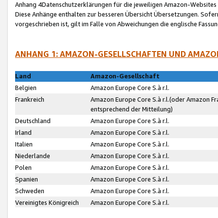
Anhang 4Datenschutzerklärungen für die jeweiligen Amazon-Websites
Diese Anhänge enthalten zur besseren Übersicht Übersetzungen. Sofe
vorgeschrieben ist, gilt im Falle von Abweichungen die englische Fass
ANHANG 1: AMAZON-GESELLSCHAFTEN UND AMAZO
Land
Amazon-Gesellschaft
Belgien
Amazon Europe Core S.à r.l.
Frankreich
Amazon Europe Core S.à r.l.(oder Amazon Fr
entsprechend der Mitteilung)
Deutschland
Amazon Europe Core S.à r.l.
Irland
Amazon Europe Core S.à r.l.
Italien
Amazon Europe Core S.à r.l.
Niederlande
Amazon Europe Core S.à r.l.
Polen
Amazon Europe Core S.à r.l.
Spanien
Amazon Europe Core S.à r.l.
Schweden
Amazon Europe Core S.à r.l.
Vereinigtes Königreich
Amazon Europe Core S.à r.l.