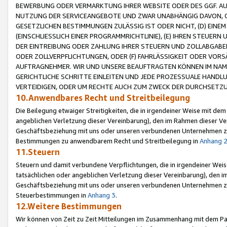
BEWERBUNG ODER VERMARKTUNG IHRER WEBSITE ODER DES GGF. AUF 
NUTZUNG DER SERVICEANGEBOTE UND ZWAR UNABHÄNGIG DAVON, O
GESETZLICHEN BESTIMMUNGEN ZULÄSSIG IST ODER NICHT, (D) EINE
(EINSCHLIESSLICH EINER PROGRAMMRICHTLINIE), (E) IHREN STEUER
DER EINTREIBUNG ODER ZAHLUNG IHRER STEUERN UND ZOLLABGAB
ODER ZOLLVERPFLICHTUNGEN, ODER (F) FAHRLÄSSIGKEIT ODER VORS
AUFTRAGNEHMER. WIR UND UNSERE BEAUFTRAGTEN KÖNNEN IM NAME
GERICHTLICHE SCHRITTE EINLEITEN UND JEDE PROZESSUALE HAND
VERTEIDIGEN, ODER UM RECHTE AUCH ZUM ZWECK DER DURCHSETZU
10.Anwendbares Recht und Streitbeilegung
Die Beilegung etwaiger Streitigkeiten, die in irgendeiner Weise mit de
angeblichen Verletzung dieser Vereinbarung), den im Rahmen dieser Ve
Geschäftsbeziehung mit uns oder unseren verbundenen Unternehmen zu
Bestimmungen zu anwendbarem Recht und Streitbeilegung in
Anhang 
11.Steuern
Steuern und damit verbundene Verpflichtungen, die in irgendeiner Wei
tatsächlichen oder angeblichen Verletzung dieser Vereinbarung), den 
Geschäftsbeziehung mit uns oder unseren verbundenen Unternehmen z
Steuerbestimmungen in
Anhang 3
.
12.Weitere Bestimmungen
Wir können von Zeit zu Zeit Mitteilungen im Zusammenhang mit dem Par