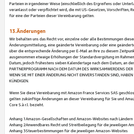
Parteien in irgendeiner Weise (einschließlich des Ergreifens oder Unt
veranlasst oder verpflichtet wird, die mit US-Gesetzen, Vorschriften,
für eine der Parteien dieser Vereinbarung gelten.
13.Änderungen
Wir behalten uns das Recht vor, einzelne oder alle Bestimmungen diese
Änderungsmitteilung, eine geänderte Vereinbarung oder eine geänderte 
über die entsprechende Änderung per E-Mail an Ihre zu diesem Zeitpun
ausgenommen etwaige Erhöhungen der Standardvergütung im Rahmen
Datum, jedoch frühestens sieben Kalendertage nach dem Datum, an de
PARTNERPROGRAMM NACH DEM DATUM DES WIRKSAMWERDENS DER Ä
WENN SIE MIT EINER ÄNDERUNG NICHT EINVERSTANDEN SIND, HABEN S
KÜNDIGEN.
Wenn Sie diese Vereinbarung mit Amazon France Services SAS geschlo
gelten zukünftige Änderungen an dieser Vereinbarung für Sie und Ama
Core S.à r.l. bezieht.
Anhang 1Amazon-Gesellschaften und Amazon-Websites nach Ländern
Anhang 2Anwendbares Recht und Streitbeilegung für die jeweiligen 
Anhang 3Steuerbestimmungen für die jeweiligen Amazon-Websites