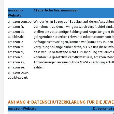
Amazon-
Steuerliche Bestimmungen
Website
amazon.com.be,
Wir dürfen in Bezug auf Beträge, auf deren Auszahlun
amazon.fr,
vornehmen, zu denen wir gesetzlich verpflichtet sind
amazon.de,
stellen die vollständige Zahlung und Abgeltung der 
audible.de,
gelegentlich steuerlich relevante Informationen von I
amazon.ie
Anfrage nicht vorlegen, können wir (kumulativ zu de
amazon.it,
Vergütung so lange einbehalten, bis Sie uns diese Inf
amazon.nl,
dass wir Sie betreffend nicht zur Einholung steuerlich 
amazon.pl,
könnten Sie gesetzlich verpflichtet sein, Amazon Meh
amazon.es,
Anforderungen an eine gültige MwSt.-Rechnung erfüllt
amazon.se,
zahlen.
amazon.co.uk,
audible.co.uk
ANHANG 4: DATENSCHUTZERKLÄRUNG FÜR DIE JEWE
Amazon-Website
Datenschutz