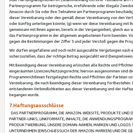
Partnerprogramm für betrügerische, irreführende oder illegale Zwecke
Amazon durch Sie oder Ihre Teilnahme am Partnerprogramm beschädig
dieser Vereinbarung oder den gemäß dieser Vereinbarung von den Vertr
oder künftig unterliegen könnte; (g) wenn wir diese Vereinbarung mit I
gemeinsam mit Ihnen agieren, bereits in der Vergangenheit, gleich aus
das Partnerprogramm in der allgemein angebotenen Form beenden. Vors
gegen die Bestimmungen der Ziffer 5 und jeder Verstoß gegen die Prog
Wir dürfen angefallene und noch nicht ausgezahlte Vergütungen nach 
sicherzustellen, dass der richtige Betrag ausgezahlt wird (beispielsw
Mit Beendigung dieser Vereinbarung erlöschen alle Rechte und Pflichte
eingeräumten Lizenzen/Nutzungsrechte; hiervon ausgenommen sind die in 
Programmrichtlinien festgelegten Rechte und Pflichten der Parteien sow
Vereinbarung, die nach Beendigung dieser Vereinbarung fortbestehen. D
entstandenen Verbindlichkeiten aus dieser Vereinbarung und der Haft
begangen wurde.
7.Haftungsausschlüsse
DAS PARTNERPROGRAMM, DIE AMAZON-WEBSITE, PRODUKTE UND DI
PARTNER-LINKS, LINKFORMATE, INHALTE, DIE ANWENDUNGSPROGR
PRODUKTWERBUNG, UNSERE DOMAIN-NAMEN, MARKEN UND LOGOS S
UNTERNEHMEN (EINSCHLIESSLICH DER AMAZON-MARKEN) UND DIE GE