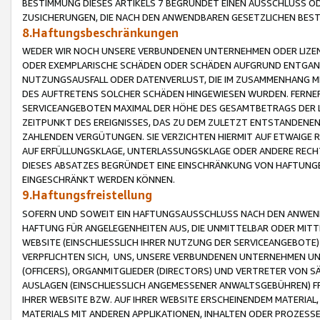
BESTIMMUNG DIESES ARTIKELS 7 BEGRÜNDET EINEN AUSSCHLUSS 
ZUSICHERUNGEN, DIE NACH DEN ANWENDBAREN GESETZLICHEN BE
8.Haftungsbeschränkungen
WEDER WIR NOCH UNSERE VERBUNDENEN UNTERNEHMEN ODER LIZEN
ODER EXEMPLARISCHE SCHÄDEN ODER SCHÄDEN AUFGRUND ENTGANG
NUTZUNGSAUSFALL ODER DATENVERLUST, DIE IM ZUSAMMENHANG MI
DES AUFTRETENS SOLCHER SCHÄDEN HINGEWIESEN WURDEN. FERN
SERVICEANGEBOTEN MAXIMAL DER HÖHE DES GESAMTBETRAGS DER 
ZEITPUNKT DES EREIGNISSES, DAS ZU DEM ZULETZT ENTSTANDENE
ZAHLENDEN VERGÜTUNGEN. SIE VERZICHTEN HIERMIT AUF ETWAIGE 
AUF ERFÜLLUNGSKLAGE, UNTERLASSUNGSKLAGE ODER ANDERE RECHT
DIESES ABSATZES BEGRÜNDET EINE EINSCHRÄNKUNG VON HAFTUNG
EINGESCHRÄNKT WERDEN KÖNNEN.
9.Haftungsfreistellung
SOFERN UND SOWEIT EIN HAFTUNGSAUSSCHLUSS NACH DEN ANWENDB
HAFTUNG FÜR ANGELEGENHEITEN AUS, DIE UNMITTELBAR ODER MITT
WEBSITE (EINSCHLIESSLICH IHRER NUTZUNG DER SERVICEANGEBOTE)
VERPFLICHTEN SICH, UNS, UNSERE VERBUNDENEN UNTERNEHMEN UN
(OFFICERS), ORGANMITGLIEDER (DIRECTORS) UND VERTRETER VON 
AUSLAGEN (EINSCHLIESSLICH ANGEMESSENER ANWALTSGEBÜHREN) FR
IHRER WEBSITE BZW. AUF IHRER WEBSITE ERSCHEINENDEM MATERIAL
MATERIALS MIT ANDEREN APPLIKATIONEN, INHALTEN ODER PROZESSE