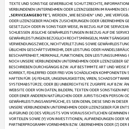
TEXTE UND SONSTIGE GEWERBLICHE SCHUTZRECHTE, INFORMATIONE
VERBUNDENEN UNTERNEHMEN ODER LIZENZGEBERN IM RAHMEN DES
„
SERVICEANGEBOTE
“), WERDEN „WIE BESEHEN“ UND „WIE VERFÜ
ODER LIZENZGEBER MACHEN ZUSICHERUNGEN ODER ÜBERNEHMEN GEW
GESETZLICH ODER IN SONSTIGER WEISE, IN BEZUG AUF DIE SERVI
SCHLIESSEN JEGLICHE GEWÄHRLEISTUNGEN IN BEZUG AUF DIE SERVI
GEWÄHRLEISTUNGEN BEZÜGLICH RECHTSMÄNGELN, MARKTGÄNGIGKEIT
VERWENDUNGSZWECK, NICHTVERLETZUNG SOWIE GEWÄHRLEISTUNGEN 
ÜBLICHEN GESCHÄFTSVERKEHR, DER LEISTUNG ODER HANDELSBRÄUCH
BESCHAFFENHEIT, MERKMALE, FUNKTIONEN, DEN LEISTUNGSUMFANG 
NOCH UNSERE VERBUNDENEN UNTERNEHMEN ODER LIZENZGEBER GEWÄ
BESCHRIEBEN DURCHGÄNGIG BZW. AUF BESTIMMTE ART UND WEISE
KORREKT, FEHLERFREI ODER FREI VON SCHÄDLICHEN KOMPONENTEN
HAFTEN FÜR: (A) FEHLER, UNGENAUIGKEITEN, VIREN, SCHADSOFTW
SYSTEMABSTÜRZE; ODER (B) UNBERECHTIGTE ZUGRIFFE AUF BZW. 
WEBSITE ODER VON DATEN, BILDERN, TEXTEN ODER SONSTIGEN INF
ODER EINER ANDEREN NATÜRLICHEN ODER JURISTISCHEN PERSON OD
GEWÄHRLEISTUNGSANSPRÜCHE, ES SEIN DENN, DIESE SIND IN DIES
UNSERE VERBUNDENEN UNTERNEHMEN ODER LIZENZGEBER FÜR EN
AUFGRUND (X) DES VERLUSTS VON VORAUSSICHTLICHEN GEWINNEN
VORTEILEN SOWIE (Y) VON INVESTITIONEN, AUFWENDUNGEN ODER VE
PARTNERPROGRAMM VORNEHMEN BZW. ÜBERNEHMEN ODER (Z) DER 