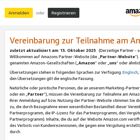
Anmelden
Registrieren
oder
Vereinbarung zur Teilnahme am 
zuletzt aktualisiert am
:
15. Oktober 2025
(Derzeitige Partner - 
Willkommen auf Amazons Partner-Website (die „
Partner-Website
“)
genannten Amazon-Gesellschaften („
Amazon
“ oder „
uns
“ oder ähnli
Übersetzungen stehen in folgenden Sprachen zur Verfügung :
Englisch
,
den Übersetzungen gilt die englische Fassung.
Natürliche oder juristische Personen, die an unserem Marketing-Partn
oder ein „
Partner
“), müssen die Vereinbarung zur Teilnahme am Ama
Ihrer Anmeldung auf bzw. Nutzung der Partner-Website stimmen Sie die
zu, die durch Bezugnahme einen wesentlichen Bestandteil dieser Verei
Partnerprogramm, die IP-Lizenz für das Partnerprogramm, den Vergütu
Partnerprogramm). Inhalte, die du auf der Website Amazon.com veröffe
des Verbots von Kundenrezensionen, die gegen eine Vergütung erstellt, 
durch.