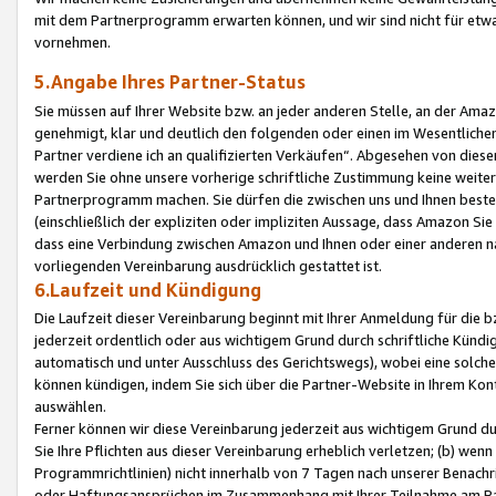
mit dem Partnerprogramm erwarten können, und wir sind nicht für etwa
vornehmen.
5.Angabe Ihres Partner-Status
Sie müssen auf Ihrer Website bzw. an jeder anderen Stelle, an der Am
genehmigt, klar und deutlich den folgenden oder einen im Wesentlichen
Partner verdiene ich an qualifizierten Verkäufen“. Abgesehen von die
werden Sie ohne unsere vorherige schriftliche Zustimmung keine weite
Partnerprogramm machen. Sie dürfen die zwischen uns und Ihnen best
(einschließlich der expliziten oder impliziten Aussage, dass Amazon Si
dass eine Verbindung zwischen Amazon und Ihnen oder einer anderen natü
vorliegenden Vereinbarung ausdrücklich gestattet ist.
6.Laufzeit und Kündigung
Die Laufzeit dieser Vereinbarung beginnt mit Ihrer Anmeldung für die 
jederzeit ordentlich oder aus wichtigem Grund durch schriftliche Kündi
automatisch und unter Ausschluss des Gerichtswegs), wobei eine solch
können kündigen, indem Sie sich über die Partner-Website in Ihrem Ko
auswählen.
Ferner können wir diese Vereinbarung jederzeit aus wichtigem Grund dur
Sie Ihre Pflichten aus dieser Vereinbarung erheblich verletzen; (b) wen
Programmrichtlinien) nicht innerhalb von 7 Tagen nach unserer Benachr
oder Haftungsansprüchen im Zusammenhang mit Ihrer Teilnahme am Pa