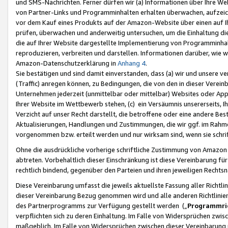
und SMS-Nachrichten. Ferner dürfen wir (a) Informationen über Ihre We
von Partner-Links und Programminhalten erhalten überwachen, aufzei
vor dem Kauf eines Produkts auf der Amazon-Website über einen auf Ih
prüfen, überwachen und anderweitig untersuchen, um die Einhaltung dies
die auf Ihrer Website dargestellte Implementierung von Programminhalt
reproduzieren, verbreiten und darstellen. Informationen darüber, wie w
Amazon-Datenschutzerklärung in
Anhang 4
.
Sie bestätigen und sind damit einverstanden, dass (a) wir und unsere 
(Traffic) anregen können, zu Bedingungen, die von den in dieser Vere
Unternehmen jederzeit (unmittelbar oder mittelbar) Websites oder Appl
Ihrer Website im Wettbewerb stehen, (c) ein Versäumnis unsererseits, I
Verzicht auf unser Recht darstellt, die betroffene oder eine andere B
Aktualisierungen, Handlungen und Zustimmungen, die wir ggf. im Rahme
vorgenommen bzw. erteilt werden und nur wirksam sind, wenn sie schri
Ohne die ausdrückliche vorherige schriftliche Zustimmung von Amazon
abtreten. Vorbehaltlich dieser Einschränkung ist diese Vereinbarung f
rechtlich bindend, gegenüber den Parteien und ihren jeweiligen Rech
Diese Vereinbarung umfasst die jeweils aktuellste Fassung aller Richtli
dieser Vereinbarung Bezug genommen wird und alle anderen Richtlinie
des Partnerprogramms zur Verfügung gestellt werden („
Programmric
verpflichten sich zu deren Einhaltung. Im Falle von Widersprüchen zwi
maßgeblich. Im Falle von Widersprüchen zwischen dieser Vereinbarun