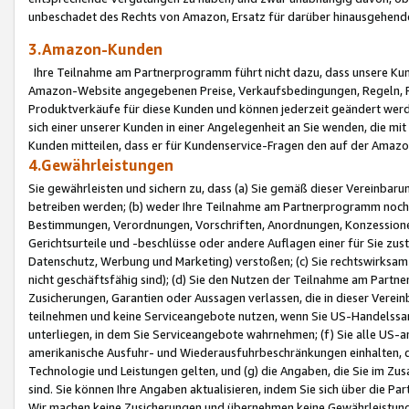
unbeschadet des Rechts von Amazon, Ersatz für darüber hinausgehen
3.Amazon-Kunden
Ihre Teilnahme am Partnerprogramm führt nicht dazu, dass unsere Kun
Amazon-Website angegebenen Preise, Verkaufsbedingungen, Regeln, Ri
Produktverkäufe für diese Kunden und können jederzeit geändert werde
sich einer unserer Kunden in einer Angelegenheit an Sie wenden, die 
Kunden mitteilen, dass er für Kundenservice-Fragen den auf der Ama
4.Gewährleistungen
Sie gewährleisten und sichern zu, dass (a) Sie gemäß dieser Vereinba
betreiben werden; (b) weder Ihre Teilnahme am Partnerprogramm noch d
Bestimmungen, Verordnungen, Vorschriften, Anordnungen, Konzessionen,
Gerichtsurteile und -beschlüsse oder andere Auflagen einer für Sie zu
Datenschutz, Werbung und Marketing) verstoßen; (c) Sie rechtswirksam 
nicht geschäftsfähig sind); (d) Sie den Nutzen der Teilnahme am Partne
Zusicherungen, Garantien oder Aussagen verlassen, die in dieser Verein
teilnehmen und keine Serviceangebote nutzen, wenn Sie US-Handelssa
unterliegen, in dem Sie Serviceangebote wahrnehmen; (f) Sie alle US
amerikanische Ausfuhr- und Wiederausfuhrbeschränkungen einhalten, 
Technologie und Leistungen gelten, und (g) die Angaben, die Sie im 
sind. Sie können Ihre Angaben aktualisieren, indem Sie sich über die 
Wir machen keine Zusicherungen und übernehmen keine Gewährleistun