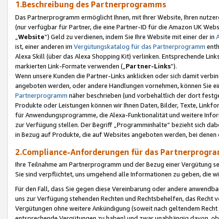
1.Beschreibung des Partnerprogramms
Das Partnerprogramm ermöglicht Ihnen, mit Ihrer Website, Ihren nutzer
(nur verfügbar für Partner, die eine Partner-ID für die Amazon UK We
„
Website
“) Geld zu verdienen, indem Sie Ihre Website mit einer der in
ist, einer anderen im
Vergütungskatalog für das Partnerprogramm
enth
Alexa Skill (über das Alexa Shopping Kit) verlinken. Entsprechende Lin
markierten Link-Formate verwenden („
Partner-Links
“).
Wenn unsere Kunden die Partner-Links anklicken oder sich damit verbi
angeboten werden, oder andere Handlungen vornehmen, können Sie eine
Partnerprogramm
näher beschrieben (und vorbehaltlich der dort festg
Produkte oder Leistungen können wir Ihnen Daten, Bilder, Texte, Linkfo
für Anwendungsprogramme, die Alexa-Funktionalität und weitere Inf
zur Verfügung stellen. Der Begriff „Programminhalte“ bezieht sich dabe
in Bezug auf Produkte, die auf Websites angeboten werden, bei denen 
2.Compliance-Anforderungen für das Partnerprog
Ihre Teilnahme am Partnerprogramm und der Bezug einer Vergütung setz
Sie sind verpflichtet, uns umgehend alle Informationen zu geben, die w
Für den Fall, dass Sie gegen diese Vereinbarung oder andere anwendba
uns zur Verfügung stehenden Rechten und Rechtsbehelfen, das Recht vo
Vergütungen ohne weitere Ankündigung (soweit nach geltendem Recht z
entsprechende Vergütungen zu haben) und zwar unabhängig davon, ob 