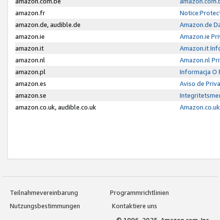
amazon.com.be
amazon.com.b
amazon.fr
Notice:Protec
amazon.de, audible.de
Amazon.de Da
amazon.ie
Amazon.ie Pri
amazon.it
Amazon.it Inf
amazon.nl
Amazon.nl Pri
amazon.pl
Informacja O
amazon.es
Aviso de Priv
amazon.se
Integritetsm
amazon.co.uk, audible.co.uk
Amazon.co.uk 
Teilnahmevereinbarung
Programmrichtlinien
Nutzungsbestimmungen
Kontaktiere uns