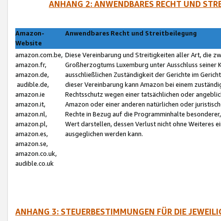
ANHANG 2: ANWENDBARES RECHT UND STRE
Amazon-
Anwendbares Recht und Streitbeilegung
Website
amazon.com.be,
Diese Vereinbarung und Streitigkeiten aller Art, die 
amazon.fr,
Großherzogtums Luxemburg unter Ausschluss seiner Kol
amazon.de,
ausschließlichen Zuständigkeit der Gerichte im Geri
audible.de,
dieser Vereinbarung kann Amazon bei einem zuständig
amazon.ie
Rechtsschutz wegen einer tatsächlichen oder angebli
amazon.it,
Amazon oder einer anderen natürlichen oder juristisc
amazon.nl,
Rechte in Bezug auf die Programminhalte besonderer,
amazon.pl,
Wert darstellen, dessen Verlust nicht ohne Weiteres e
amazon.es,
ausgeglichen werden kann.
amazon.se,
amazon.co.uk,
audible.co.uk
ANHANG 3: STEUERBESTIMMUNGEN FÜR DIE JEWEIL