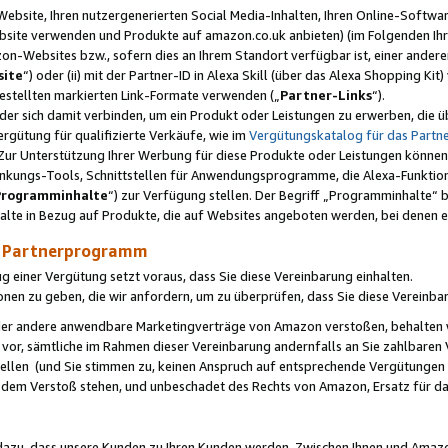
ebsite, Ihren nutzergenerierten Social Media-Inhalten, Ihren Online-Softwar
ebsite verwenden und Produkte auf amazon.co.uk anbieten) (im Folgenden Ihr
-Websites bzw., sofern dies an Ihrem Standort verfügbar ist, einer ander
ite
“) oder (ii) mit der Partner-ID in Alexa Skill (über das Alexa Shopping Ki
estellten markierten Link-Formate verwenden („
Partner-Links
“).
oder sich damit verbinden, um ein Produkt oder Leistungen zu erwerben, di
gütung für qualifizierte Verkäufe, wie im
Vergütungskatalog für das Part
Zur Unterstützung Ihrer Werbung für diese Produkte oder Leistungen können w
linkungs-Tools, Schnittstellen für Anwendungsprogramme, die Alexa-Funktion
Programminhalte
“) zur Verfügung stellen. Der Begriff „Programminhalte“ be
halte in Bezug auf Produkte, die auf Websites angeboten werden, bei denen 
as Partnerprogramm
einer Vergütung setzt voraus, dass Sie diese Vereinbarung einhalten.
ionen zu geben, die wir anfordern, um zu überprüfen, dass Sie diese Vereinba
oder andere anwendbare Marketingverträge von Amazon verstoßen, behalten w
 vor, sämtliche im Rahmen dieser Vereinbarung andernfalls an Sie zahlbare
tellen (und Sie stimmen zu, keinen Anspruch auf entsprechende Vergütungen
 dem Verstoß stehen, und unbeschadet des Rechts von Amazon, Ersatz für 
azu, dass unsere Kunden zu Ihren Kunden werden. Zwischen Ihnen und Amaz