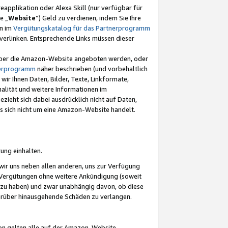
eapplikation oder Alexa Skill (nur verfügbar für
e „
Website
“) Geld zu verdienen, indem Sie Ihre
en im
Vergütungskatalog für das Partnerprogramm
t) verlinken. Entsprechende Links müssen dieser
e über die Amazon-Website angeboten werden, oder
nerprogramm
näher beschrieben (und vorbehaltlich
ir Ihnen Daten, Bilder, Texte, Linkformate,
alität und weitere Informationen im
zieht sich dabei ausdrücklich nicht auf Daten,
es sich nicht um eine Amazon-Website handelt.
rung einhalten.
ir uns neben allen anderen, uns zur Verfügung
n Vergütungen ohne weitere Ankündigung (soweit
 zu haben) und zwar unabhängig davon, ob diese
darüber hinausgehende Schäden zu verlangen.
on gelten alle auf der Amazon-Website