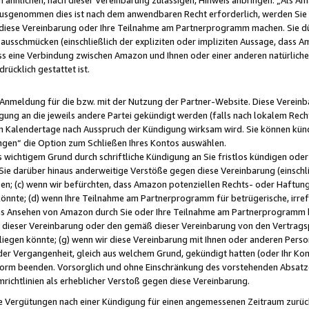
usgenommen dies ist nach dem anwendbaren Recht erforderlich, werden Sie 
f diese Vereinbarung oder Ihre Teilnahme am Partnerprogramm machen. Sie d
usschmücken (einschließlich der expliziten oder impliziten Aussage, dass A
 eine Verbindung zwischen Amazon und Ihnen oder einer anderen natürlichen 
rücklich gestattet ist.
r Anmeldung für die bzw. mit der Nutzung der Partner-Website. Diese Vereinb
gung an die jeweils andere Partei gekündigt werden (falls nach lokalem Rech
n Kalendertage nach Ausspruch der Kündigung wirksam wird. Sie können kündi
ngen“ die Option zum Schließen Ihres Kontos auswählen.
 wichtigem Grund durch schriftliche Kündigung an Sie fristlos kündigen oder I
 Sie darüber hinaus anderweitige Verstöße gegen diese Vereinbarung (einschli
ben; (c) wenn wir befürchten, dass Amazon potenziellen Rechts- oder Haftu
nnte; (d) wenn Ihre Teilnahme am Partnerprogramm für betrügerische, irref
das Ansehen von Amazon durch Sie oder Ihre Teilnahme am Partnerprogramm b
ieser Vereinbarung oder den gemäß dieser Vereinbarung von den Vertragspa
liegen könnte; (g) wenn wir diese Vereinbarung mit Ihnen oder anderen Perso
 der Vergangenheit, gleich aus welchem Grund, gekündigt hatten (oder Ihr Ko
rm beenden. Vorsorglich und ohne Einschränkung des vorstehenden Absatzes
richtlinien als erheblicher Verstoß gegen diese Vereinbarung.
e Vergütungen nach einer Kündigung für einen angemessenen Zeitraum zurückb