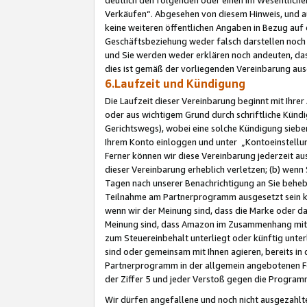
Verkäufen“. Abgesehen von diesem Hinweis, und a
keine weiteren öffentlichen Angaben in Bezug au
Geschäftsbeziehung weder falsch darstellen noch a
und Sie werden weder erklären noch andeuten, dass
dies ist gemäß der vorliegenden Vereinbarung ausd
6.Laufzeit und Kündigung
Die Laufzeit dieser Vereinbarung beginnt mit Ihre
oder aus wichtigem Grund durch schriftliche Kündi
Gerichtswegs), wobei eine solche Kündigung siebe
Ihrem Konto einloggen und unter „Kontoeinstellu
Ferner können wir diese Vereinbarung jederzeit aus
dieser Vereinbarung erheblich verletzen; (b) wenn
Tagen nach unserer Benachrichtigung an Sie behe
Teilnahme am Partnerprogramm ausgesetzt sein kö
wenn wir der Meinung sind, dass die Marke oder 
Meinung sind, dass Amazon im Zusammenhang mit d
zum Steuereinbehalt unterliegt oder künftig unter
sind oder gemeinsam mit Ihnen agieren, bereits in
Partnerprogramm in der allgemein angebotenen Fo
der Ziffer 5 und jeder Verstoß gegen die Programm
Wir dürfen angefallene und noch nicht ausgezahlt