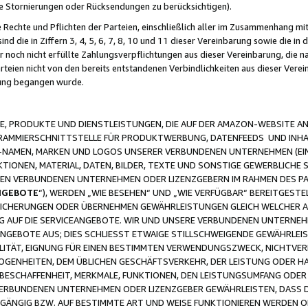
ge Stornierungen oder Rücksendungen zu berücksichtigen).
 Rechte und Pflichten der Parteien, einschließlich aller im Zusammenhang m
 die in Ziffern 3, 4, 5, 6, 7, 8, 10 und 11 dieser Vereinbarung sowie die in
er noch nicht erfüllte Zahlungsverpflichtungen aus dieser Vereinbarung, die
arteien nicht von den bereits entstandenen Verbindlichkeiten aus dieser Ver
gung begangen wurde.
 PRODUKTE UND DIENSTLEISTUNGEN, DIE AUF DER AMAZON-WEBSITE AN
GRAMMIERSCHNITTSTELLE FÜR PRODUKTWERBUNG, DATENFEEDS UND INH
-NAMEN, MARKEN UND LOGOS UNSERER VERBUNDENEN UNTERNEHMEN (EIN
IONEN, MATERIAL, DATEN, BILDER, TEXTE UND SONSTIGE GEWERBLICHE 
EREN VERBUNDENEN UNTERNEHMEN ODER LIZENZGEBERN IM RAHMEN DES 
NGEBOTE
“), WERDEN „WIE BESEHEN“ UND „WIE VERFÜGBAR“ BEREITGEST
CHERUNGEN ODER ÜBERNEHMEN GEWÄHRLEISTUNGEN GLEICH WELCHER AR
ZUG AUF DIE SERVICEANGEBOTE. WIR UND UNSERE VERBUNDENEN UNTERNEH
ANGEBOTE AUS; DIES SCHLIESST ETWAIGE STILLSCHWEIGENDE GEWÄHRLE
LITÄT, EIGNUNG FÜR EINEN BESTIMMTEN VERWENDUNGSZWECK, NICHTVER
OGENHEITEN, DEM ÜBLICHEN GESCHÄFTSVERKEHR, DER LEISTUNG ODER H
 BESCHAFFENHEIT, MERKMALE, FUNKTIONEN, DEN LEISTUNGSUMFANG ODER
VERBUNDENEN UNTERNEHMEN ODER LIZENZGEBER GEWÄHRLEISTEN, DASS D
HGÄNGIG BZW. AUF BESTIMMTE ART UND WEISE FUNKTIONIEREN WERDEN 