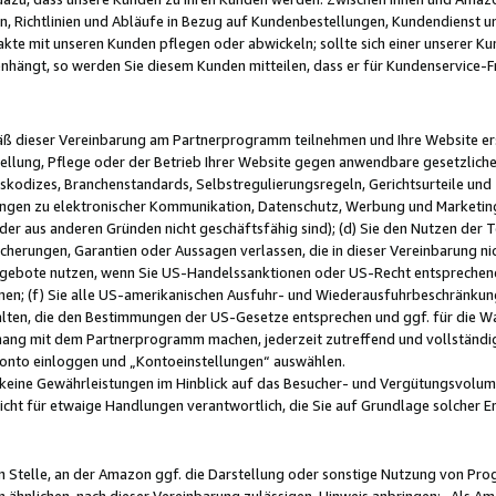
, Richtlinien und Abläufe in Bezug auf Kundenbestellungen, Kundendienst 
kte mit unseren Kunden pflegen oder abwickeln; sollte sich einer unserer Ku
nhängt, so werden Sie diesem Kunden mitteilen, dass er für Kundenservic
emäß dieser Vereinbarung am Partnerprogramm teilnehmen und Ihre Website er
ellung, Pflege oder der Betrieb Ihrer Website gegen anwendbare gesetzlich
skodizes, Branchenstandards, Selbstregulierungsregeln, Gerichtsurteile und 
ngen zu elektronischer Kommunikation, Datenschutz, Werbung und Marketing)
 oder aus anderen Gründen nicht geschäftsfähig sind); (d) Sie den Nutzen de
cherungen, Garantien oder Aussagen verlassen, die in dieser Vereinbarung nich
gebote nutzen, wenn Sie US-Handelssanktionen oder US-Recht entsprechen
men; (f) Sie alle US-amerikanischen Ausfuhr- und Wiederausfuhrbeschränkun
ten, die den Bestimmungen der US-Gesetze entsprechen und ggf. für die Wa
hang mit dem Partnerprogramm machen, jederzeit zutreffend und vollständig 
 Konto einloggen und „Kontoeinstellungen“ auswählen.
keine Gewährleistungen im Hinblick auf das Besucher- und Vergütungsvolu
icht für etwaige Handlungen verantwortlich, die Sie auf Grundlage solcher
en Stelle, an der Amazon ggf. die Darstellung oder sonstige Nutzung von Pr
 ähnlichen, nach dieser Vereinbarung zulässigen, Hinweis anbringen: „Als Ama