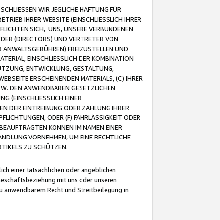
CHLIESSEN WIR JEGLICHE HAFTUNG FÜR
TRIEB IHRER WEBSITE (EINSCHLIESSLICH IHRER
FLICHTEN SICH, UNS, UNSERE VERBUNDENEN
EDER (DIRECTORS) UND VERTRETER VON
R ANWALTSGEBÜHREN) FREIZUSTELLEN UND
ATERIAL, EINSCHLIESSLICH DER KOMBINATION
NUTZUNG, ENTWICKLUNG, GESTALTUNG,
EBSEITE ERSCHEINENDEN MATERIALS, (C) IHRER
ZW. DEN ANWENDBAREN GESETZLICHEN
NG (EINSCHLIESSLICH EINER
BEN DER EINTREIBUNG ODER ZAHLUNG IHRER
LICHTUNGEN, ODER (F) FAHRLÄSSIGKEIT ODER
 BEAUFTRAGTEN KÖNNEN IM NAMEN EINER
HANDLUNG VORNEHMEN, UM EINE RECHTLICHE
TIKELS ZU SCHÜTZEN.
ich einer tatsächlichen oder angeblichen
Geschäftsbeziehung mit uns oder unseren
u anwendbarem Recht und Streitbeilegung in