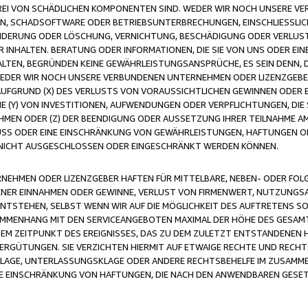
FREI VON SCHÄDLICHEN KOMPONENTEN SIND. WEDER WIR NOCH UNSERE 
VIREN, SCHADSOFTWARE ODER BETRIEBSUNTERBRECHUNGEN, EINSCHLIESSL
ÄNDERUNG ODER LÖSCHUNG, VERNICHTUNG, BESCHÄDIGUNG ODER VERLUST 
INHALTEN. BERATUNG ODER INFORMATIONEN, DIE SIE VON UNS ODER EIN
LTEN, BEGRÜNDEN KEINE GEWÄHRLEISTUNGSANSPRÜCHE, ES SEIN DENN, DI
WEDER WIR NOCH UNSERE VERBUNDENEN UNTERNEHMEN ODER LIZENZGEBE
FGRUND (X) DES VERLUSTS VON VORAUSSICHTLICHEN GEWINNEN ODER 
 (Y) VON INVESTITIONEN, AUFWENDUNGEN ODER VERPFLICHTUNGEN, DIE 
EN ODER (Z) DER BEENDIGUNG ODER AUSSETZUNG IHRER TEILNAHME A
LUSS ODER EINE EINSCHRÄNKUNG VON GEWÄHRLEISTUNGEN, HAFTUNGEN O
NICHT AUSGESCHLOSSEN ODER EINGESCHRÄNKT WERDEN KÖNNEN.
EHMEN ODER LIZENZGEBER HAFTEN FÜR MITTELBARE, NEBEN- ODER FOL
R EINNAHMEN ODER GEWINNE, VERLUST VON FIRMENWERT, NUTZUNGSAU
TSTEHEN, SELBST WENN WIR AUF DIE MÖGLICHKEIT DES AUFTRETENS S
MENHANG MIT DEN SERVICEANGEBOTEN MAXIMAL DER HÖHE DES GESAMT
M ZEITPUNKT DES EREIGNISSES, DAS ZU DEM ZULETZT ENTSTANDENEN 
ERGÜTUNGEN. SIE VERZICHTEN HIERMIT AUF ETWAIGE RECHTE UND RECHT
KLAGE, UNTERLASSUNGSKLAGE ODER ANDERE RECHTSBEHELFE IM ZUSAMME
NE EINSCHRÄNKUNG VON HAFTUNGEN, DIE NACH DEN ANWENDBAREN GESE