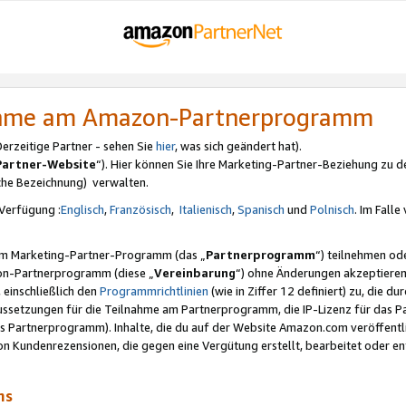
nahme am Amazon-Partnerprogramm
rzeitige Partner - sehen Sie
hier
, was sich geändert hat).
Partner-Website
“). Hier können Sie Ihre Marketing-Partner-Beziehung zu d
iche Bezeichnung) verwalten.
Verfügung :
Englisch
,
Französisch
,
Italienisch
,
Spanisch
und
Polnisch
. Im Fall
erem Marketing-Partner-Programm (das „
Partnerprogramm
“) teilnehmen od
on-Partnerprogramm (diese „
Vereinbarung
“) ohne Änderungen akzeptieren
 einschließlich den
Programmrichtlinien
(wie in Ziffer 12 definiert) zu, die 
raussetzungen für die Teilnahme am Partnerprogramm, die IP-Lizenz für das
s Partnerprogramm). Inhalte, die du auf der Website Amazon.com veröffentl
n Kundenrezensionen, die gegen eine Vergütung erstellt, bearbeitet oder ent
mms