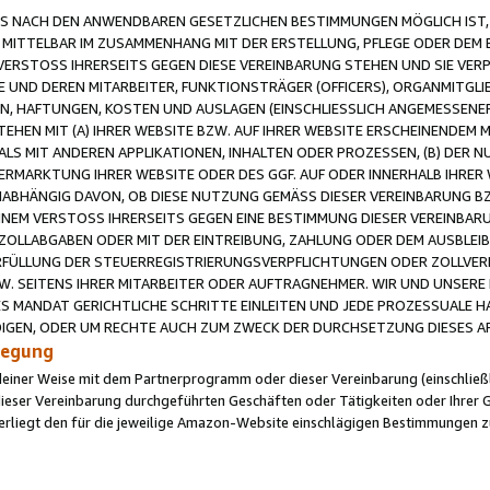
 NACH DEN ANWENDBAREN GESETZLICHEN BESTIMMUNGEN MÖGLICH IST, S
MITTELBAR IM ZUSAMMENHANG MIT DER ERSTELLUNG, PFLEGE ODER DEM BE
ERSTOSS IHRERSEITS GEGEN DIESE VEREINBARUNG STEHEN UND SIE VERP
UND DEREN MITARBEITER, FUNKTIONSTRÄGER (OFFICERS), ORGANMITGLI
N, HAFTUNGEN, KOSTEN UND AUSLAGEN (EINSCHLIESSLICH ANGEMESSENE
HEN MIT (A) IHRER WEBSITE BZW. AUF IHRER WEBSITE ERSCHEINENDEM M
LS MIT ANDEREN APPLIKATIONEN, INHALTEN ODER PROZESSEN, (B) DER 
RMARKTUNG IHRER WEBSITE ODER DES GGF. AUF ODER INNERHALB IHRER W
ABHÄNGIG DAVON, OB DIESE NUTZUNG GEMÄSS DIESER VEREINBARUNG B
EINEM VERSTOSS IHRERSEITS GEGEN EINE BESTIMMUNG DIESER VEREINBARU
D ZOLLABGABEN ODER MIT DER EINTREIBUNG, ZAHLUNG ODER DEM AUSBLEI
FÜLLUNG DER STEUERREGISTRIERUNGSVERPFLICHTUNGEN ODER ZOLLVERPF
W. SEITENS IHRER MITARBEITER ODER AUFTRAGNEHMER. WIR UND UNSERE
ES MANDAT GERICHTLICHE SCHRITTE EINLEITEN UND JEDE PROZESSUALE 
GEN, ODER UM RECHTE AUCH ZUM ZWECK DER DURCHSETZUNG DIESES AR
ilegung
endeiner Weise mit dem Partnerprogramm oder dieser Vereinbarung (einschließl
ieser Vereinbarung durchgeführten Geschäften oder Tätigkeiten oder Ihrer 
iegt den für die jeweilige Amazon-Website einschlägigen Bestimmungen z