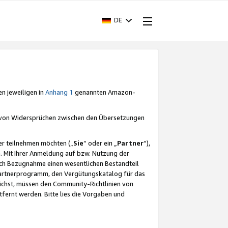
DE
en jeweiligen in
Anhang 1
genannten Amazon-
e von Widersprüchen zwischen den Übersetzungen
er teilnehmen möchten („
Sie
“ oder ein „
Partner
“),
. Mit Ihrer Anmeldung auf bzw. Nutzung der
durch Bezugnahme einen wesentlichen Bestandteil
 Partnerprogramm, den Vergütungskatalog für das
ichst, müssen den Community-Richtlinien von
fernt werden. Bitte lies die Vorgaben und