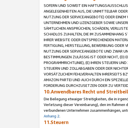
SOFERN UND SOWEIT EIN HAFTUNGSAUSSCHLUSS
ANGELEGENHEITEN AUS, DIE UNMITTELBAR ODER 
NUTZUNG DER SERVICEANGEBOTE) ODER EINEM V
UNTERNEHMEN UND LIZENZGEBER SOWIE UNSERE 
SÄMTLICHEN ANSPRÜCHEN, SCHÄDEN, VERLUSTE
SCHADLOS ZUHALTEN, DIE IM ZUSAMMENHANG STE
IHRER WEBSITE ODER ENTSPRECHENDEN MATERIA
FERTIGUNG, HERSTELLUNG, BEWERBUNG ODER VE
NUTZUNG DER SERVICEANGEBOTE UND ZWAR UN
BESTIMMUNGEN ZULÄSSIG IST ODER NICHT, (D) 
PROGRAMMRICHTLINIE), (E) IHREN STEUERN UN
STEUERN UND ZOLLABGABEN ODER DER NICHTER
VORSÄTZLICHEM FEHLVERHALTEN IHRERSEITS BZ
AMAZON PARTEI UND AUCH DURCH EIN SPEZIELL
FORDERUNG DURCHZUSETZEN ODER ZU VERTEIDI
10.Anwendbares Recht und Streitbe
Die Beilegung etwaiger Streitigkeiten, die in irg
Verletzung dieser Vereinbarung), den im Rahmen d
verbundenen Unternehmen zusammenhängen, unterl
Anhang 2
.
11.Steuern