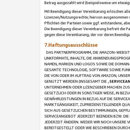
Betrag ausgezahlt wird (beispielsweise um etwai
Mit Beendigung dieser Vereinbarung erlöschen alle
Lizenzen/Nutzungsrechte; hiervon ausgenommen sind
Pflichten der Parteien sowie ggf. entstandene, ab
Die Beendigung dieser Vereinbarung befreit die P
gegen diese Vereinbarung, der vor deren Beendi
7.Haftungsausschlüsse
DAS PARTNERPROGRAMM, DIE AMAZON-WEBSITE,
LINKFORMATE, INHALTE, DIE ANWENDUNGSPRO
NAMEN, MARKEN UND LOGOS SOWIE DIE DOMAIN
GESAMTE TECHNOLOGIE, SOFTWARE SOWIE FUNKT
DIE VON ODER IM AUFTRAG VON AMAZON, UNS
GENUTZT WERDEN (INSGESAMT DIE „
SERVICEA
UNTERNEHMEN ODER LIZENZGEBER MACHEN ZUSI
GESETZLICH ODER IN SONSTIGER WEISE, IN BE
GEWÄHRLEISTUNGEN IN BEZUG AUF DIE SERVICE
MARKTGÄNGIGKEIT, ZUFRIEDENSTELLENDER QUA
SICH AUS GESETZLICHEN BESTIMMUNGEN, GEPFL
SERVICEANGEBOT JEDERZEIT BEENDEN BZW. DIE
JEDERZEIT ÄNDERN. WEDER WIR NOCH UNSERE 
BEREITGESTELLT ODER WIE BESCHRIEBEN DURC