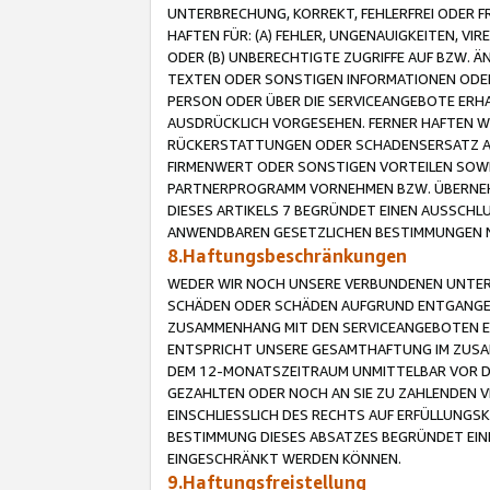
UNTERBRECHUNG, KORREKT, FEHLERFREI ODER 
HAFTEN FÜR: (A) FEHLER, UNGENAUIGKEITEN, 
ODER (B) UNBERECHTIGTE ZUGRIFFE AUF BZW. 
TEXTEN ODER SONSTIGEN INFORMATIONEN ODER 
PERSON ODER ÜBER DIE SERVICEANGEBOTE ERHA
AUSDRÜCKLICH VORGESEHEN. FERNER HAFTEN 
RÜCKERSTATTUNGEN ODER SCHADENSERSATZ AU
FIRMENWERT ODER SONSTIGEN VORTEILEN SOWIE
PARTNERPROGRAMM VORNEHMEN BZW. ÜBERNEHM
DIESES ARTIKELS 7 BEGRÜNDET EINEN AUSSCH
ANWENDBAREN GESETZLICHEN BESTIMMUNGEN 
8.Haftungsbeschränkungen
WEDER WIR NOCH UNSERE VERBUNDENEN UNTERN
SCHÄDEN ODER SCHÄDEN AUFGRUND ENTGANGENE
ZUSAMMENHANG MIT DEN SERVICEANGEBOTEN EN
ENTSPRICHT UNSERE GESAMTHAFTUNG IM ZUSAM
DEM 12-MONATSZEITRAUM UNMITTELBAR VOR DE
GEZAHLTEN ODER NOCH AN SIE ZU ZAHLENDEN V
EINSCHLIESSLICH DES RECHTS AUF ERFÜLLUNGS
BESTIMMUNG DIESES ABSATZES BEGRÜNDET EI
EINGESCHRÄNKT WERDEN KÖNNEN.
9.Haftungsfreistellung