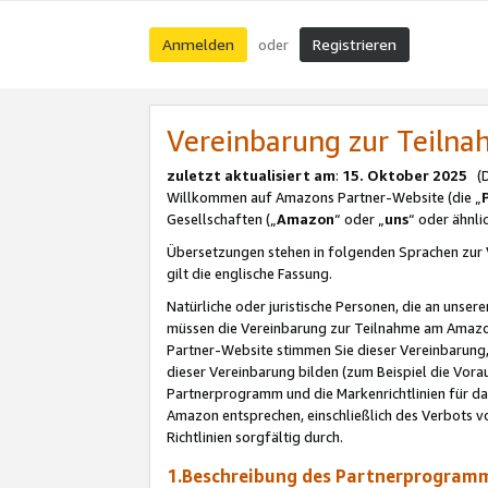
Anmelden
Registrieren
oder
Vereinbarung zur Teil
zuletzt aktualisiert am
:
15. Oktober 2025
(De
Willkommen auf Amazons Partner-Website (die „
Gesellschaften („
Amazon
“ oder „
uns
“ oder ähnl
Übersetzungen stehen in folgenden Sprachen zur 
gilt die englische Fassung.
Natürliche oder juristische Personen, die an uns
müssen die Vereinbarung zur Teilnahme am Amaz
Partner-Website stimmen Sie dieser Vereinbarung,
dieser Vereinbarung bilden (zum Beispiel die Vo
Partnerprogramm und die Markenrichtlinien für da
Amazon entsprechen, einschließlich des Verbots vo
Richtlinien sorgfältig durch.
1.Beschreibung des Partnerprogra