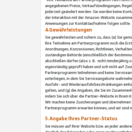
angegebenen Preise, Verkaufsbedingungen, Regeln
jederzeit geändert werden. Sie werden keine Konta
der Interaktion mit der Amazon-Website zusamme
Anweisungen zur Kontaktaufnahme folgen sollte.
4.Gewährleistungen
Sie gewährleisten und sichern zu, dass (a) Sie g
Ihre Teilnahme am Partnerprogramm noch die Erst
Anordnungen, Konzessionen, Richtlinien, Verhalten
zuständigen Behörde (einschließlich der Bestimmu
abschließen dürfen (also z. B. nicht minderjährig
eigenständig geprüft haben und sich nicht auf Zusi
Partnerprogramm teilnehmen und keine Servicean
unterliegen, in dem Sie Serviceangebote wahrneh
Ausfuhr- und Wiederausfuhrbeschränkungen einhal
gelten, und (g) die Angaben, die Sie im Zusammen
indem Sie sich über die Partner-Website in Ihrem
Wir machen keine Zusicherungen und übernehmen 
Partnerprogramm erwarten können, und wir sind n
5.Angabe Ihres Partner-Status
Sie müssen auf Ihrer Website bzw. an jeder ander
deutlich den folgenden oder einen im Wesentlichen