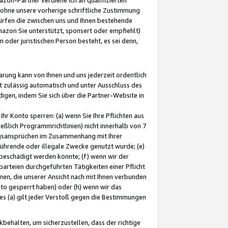
ohne unsere vorherige schriftliche Zustimmung
ürfen die zwischen uns und Ihnen bestehende
mazon Sie unterstützt, sponsert oder empfiehlt)
oder juristischen Person besteht, es sei denn,
arung kann von Ihnen und uns jederzeit ordentlich
t zulässig automatisch und unter Ausschluss des
gen, indem Sie sich über die Partner-Website in
hr Konto sperren: (a) wenn Sie Ihre Pflichten aus
eßlich Programmrichtlinien) nicht innerhalb von 7
ngsansprüchen im Zusammenhang mit Ihrer
ührende oder illegale Zwecke genutzt wurde; (e)
eschädigt werden könnte; (f) wenn wir der
rteien durchgeführten Tätigkeiten einer Pflicht
nen, die unserer Ansicht nach mit Ihnen verbunden
nto gesperrt haben) oder (h) wenn wir das
 (a) gilt jeder Verstoß gegen die Bestimmungen
ehalten, um sicherzustellen, dass der richtige