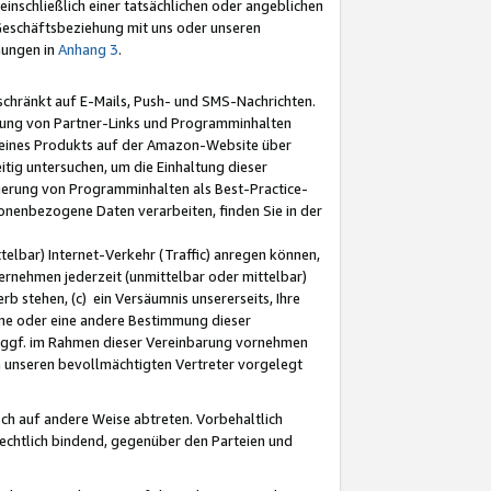
nschließlich einer tatsächlichen oder angeblichen
Geschäftsbeziehung mit uns oder unseren
mungen in
Anhang 3
.
schränkt auf E-Mails, Push- und SMS-Nachrichten.
ellung von Partner-Links und Programminhalten
 eines Produkts auf der Amazon-Website über
tig untersuchen, um die Einhaltung dieser
ntierung von Programminhalten als Best-Practice-
sonenbezogene Daten verarbeiten, finden Sie in der
telbar) Internet-Verkehr (Traffic) anregen können,
rnehmen jederzeit (unmittelbar oder mittelbar)
b stehen, (c) ein Versäumnis unsererseits, Ihre
fene oder eine andere Bestimmung dieser
r ggf. im Rahmen dieser Vereinbarung vornehmen
ch unseren bevollmächtigten Vertreter vorgelegt
ch auf andere Weise abtreten. Vorbehaltlich
rechtlich bindend, gegenüber den Parteien und