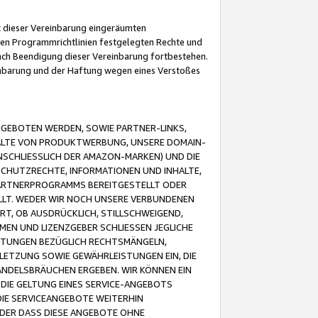
it dieser Vereinbarung eingeräumten
 den Programmrichtlinien festgelegten Rechte und
 nach Beendigung dieser Vereinbarung fortbestehen.
einbarung und der Haftung wegen eines Verstoßes
GEBOTEN WERDEN, SOWIE PARTNER-LINKS,
ALTE VON PRODUKTWERBUNG, UNSERE DOMAIN-
SCHLIESSLICH DER AMAZON-MARKEN) UND DIE
SCHUTZRECHTE, INFORMATIONEN UND INHALTE,
PARTNERPROGRAMMS BEREITGESTELLT ODER
ELLT. WEDER WIR NOCH UNSERE VERBUNDENEN
T, OB AUSDRÜCKLICH, STILLSCHWEIGEND,
MEN UND LIZENZGEBER SCHLIESSEN JEGLICHE
ISTUNGEN BEZÜGLICH RECHTSMÄNGELN,
LETZUNG SOWIE GEWÄHRLEISTUNGEN EIN, DIE
ANDELSBRÄUCHEN ERGEBEN. WIR KÖNNEN EIN
 DIE GELTUNG EINES SERVICE-ANGEBOTS
IE SERVICEANGEBOTE WEITERHIN
ODER DASS DIESE ANGEBOTE OHNE