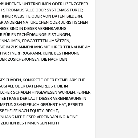
VERBUNDENEN UNTERNEHMEN ODER LIZENZGEBER
ICH STROMAUSFÄLLE ODER SYSTEMABSTÜRZE;
IHRER WEBSITE ODER VON DATEN, BILDERN,
ER ANDEREN NATÜRLICHEN ODER JURISTISCHEN
ESE SIND IN DIESER VEREINBARUNG
R FÜR ENTSCHÄDIGUNGSLEISTUNGEN,
EINNAHMEN, ERWARTETEN UMSÄTZEN,
SIE IM ZUSAMMENHANG MIT IHRER TEILNAHME AM
M PARTNERPROGRAMM. KEINE BESTIMMUNG
DER ZUSICHERUNGEN, DIE NACH DEN
GESCHÄDEN, KONKRETE ODER EXEMPLARISCHE
SFALL ODER DATENVERLUST, DIE IM
OLCHER SCHÄDEN HINGEWIESEN WURDEN. FERNER
BETRAGS DER LAUT DIESER VEREINBARUNG IN
HAFTUNGSANSPRUCH GEFÜHRT HAT, BEREITS
SBEHELFE NACH EQUITY-RECHT,
NHANG MIT DIESER VEREINBARUNG. KEINE
TZLICHEN BESTIMMUNGEN NICHT