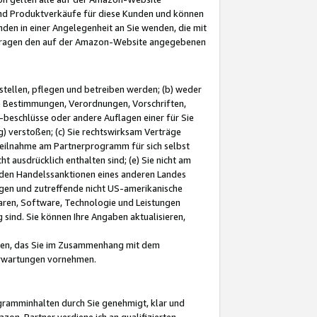
und Produktverkäufe für diese Kunden und können
nden in einer Angelegenheit an Sie wenden, die mit
e-Fragen den auf der Amazon-Website angegebenen
stellen, pflegen und betreiben werden; (b) weder
e Bestimmungen, Verordnungen, Vorschriften,
-beschlüsse oder andere Auflagen einer für Sie
 verstoßen; (c) Sie rechtswirksam Verträge
r Teilnahme am Partnerprogramm für sich selbst
t ausdrücklich enthalten sind; (e) Sie nicht am
den Handelssanktionen eines anderen Landes
gen und zutreffende nicht US-amerikanische
ren, Software, Technologie und Leistungen
sind. Sie können Ihre Angaben aktualisieren,
men, das Sie im Zusammenhang mit dem
 Erwartungen vornehmen.
ogramminhalten durch Sie genehmigt, klar und
zon-Partner verdiene ich an qualifizierten