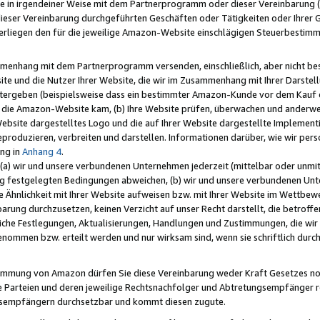
e in irgendeiner Weise mit dem Partnerprogramm oder dieser Vereinbarung (ei
ieser Vereinbarung durchgeführten Geschäften oder Tätigkeiten oder Ihrer 
liegen den für die jeweilige Amazon-Website einschlägigen Steuerbestim
mmenhang mit dem Partnerprogramm versenden, einschließlich, aber nicht be
site und die Nutzer Ihrer Website, die wir im Zusammenhang mit Ihrer Darst
itergeben (beispielsweise dass ein bestimmter Amazon-Kunde vor dem Kauf
uf die Amazon-Website kam, (b) Ihre Website prüfen, überwachen und anderwei
r Website dargestelltes Logo und die auf Ihrer Website dargestellte Impleme
reproduzieren, verbreiten und darstellen. Informationen darüber, wie wir per
ng in
Anhang 4
.
 (a) wir und unsere verbundenen Unternehmen jederzeit (mittelbar oder unmit
ng festgelegten Bedingungen abweichen, (b) wir und unsere verbundenen Unte
 Ähnlichkeit mit Ihrer Website aufweisen bzw. mit Ihrer Website im Wettbewer
barung durchzusetzen, keinen Verzicht auf unser Recht darstellt, die betrof
liche Festlegungen, Aktualisierungen, Handlungen und Zustimmungen, die wi
enommen bzw. erteilt werden und nur wirksam sind, wenn sie schriftlich dur
stimmung von Amazon dürfen Sie diese Vereinbarung weder Kraft Gesetzes no
die Parteien und deren jeweilige Rechtsnachfolger und Abtretungsempfänger 
ngsempfängern durchsetzbar und kommt diesen zugute.