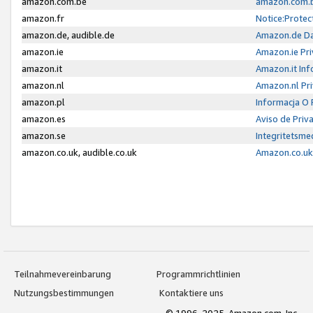
amazon.com.be
amazon.com.b
amazon.fr
Notice:Protec
amazon.de, audible.de
Amazon.de Da
amazon.ie
Amazon.ie Pri
amazon.it
Amazon.it Inf
amazon.nl
Amazon.nl Pri
amazon.pl
Informacja O
amazon.es
Aviso de Priv
amazon.se
Integritetsm
amazon.co.uk, audible.co.uk
Amazon.co.uk 
Teilnahmevereinbarung
Programmrichtlinien
Nutzungsbestimmungen
Kontaktiere uns