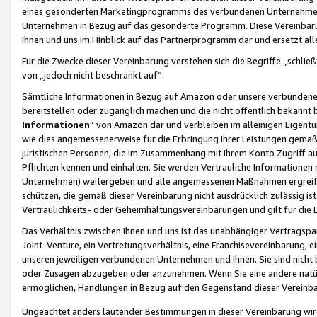
eines gesonderten Marketingprogramms des verbundenen Unternehmens
Unternehmen in Bezug auf das gesonderte Programm. Diese Vereinbarung
Ihnen und uns im Hinblick auf das Partnerprogramm dar und ersetzt al
Für die Zwecke dieser Vereinbarung verstehen sich die Begriffe „schließ
von „jedoch nicht beschränkt auf“.
Sämtliche Informationen in Bezug auf Amazon oder unsere verbunde
bereitstellen oder zugänglich machen und die nicht öffentlich bekannt bz
Informationen
“ von Amazon dar und verbleiben im alleinigen Eigent
wie dies angemessenerweise für die Erbringung Ihrer Leistungen gemäß d
juristischen Personen, die im Zusammenhang mit Ihrem Konto Zugriff au
Pflichten kennen und einhalten. Sie werden Vertrauliche Informationen 
Unternehmen) weitergeben und alle angemessenen Maßnahmen ergreifen
schützen, die gemäß dieser Vereinbarung nicht ausdrücklich zulässig is
Vertraulichkeits- oder Geheimhaltungsvereinbarungen und gilt für die
Das Verhältnis zwischen Ihnen und uns ist das unabhängiger Vertragspa
Joint-Venture, ein Vertretungsverhältnis, eine Franchisevereinbarung, 
unseren jeweiligen verbundenen Unternehmen und Ihnen. Sie sind ni
oder Zusagen abzugeben oder anzunehmen. Wenn Sie eine andere natürli
ermöglichen, Handlungen in Bezug auf den Gegenstand dieser Vereinbar
Ungeachtet anders lautender Bestimmungen in dieser Vereinbarung wird