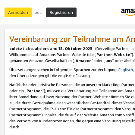
Anmelden
Registrieren
oder
Vereinbarung zur Teilnahme am 
zuletzt aktualisiert am
:
15. Oktober 2025
(Derzeitige Partner - 
Willkommen auf Amazons Partner-Website (die „
Partner-Website
“)
genannten Amazon-Gesellschaften („
Amazon
“ oder „
uns
“ oder ähnli
Übersetzungen stehen in folgenden Sprachen zur Verfügung :
Englisch
,
den Übersetzungen gilt die englische Fassung.
Natürliche oder juristische Personen, die an unserem Marketing-Partn
oder ein „
Partner
“), müssen die Vereinbarung zur Teilnahme am Ama
Ihrer Anmeldung auf bzw. Nutzung der Partner-Website stimmen Sie die
zu, die durch Bezugnahme einen wesentlichen Bestandteil dieser Verei
Partnerprogramm, die IP-Lizenz für das Partnerprogramm, den Vergütu
Partnerprogramm). Inhalte, die du auf der Website Amazon.com veröffe
des Verbots von Kundenrezensionen, die gegen eine Vergütung erstellt, 
durch.