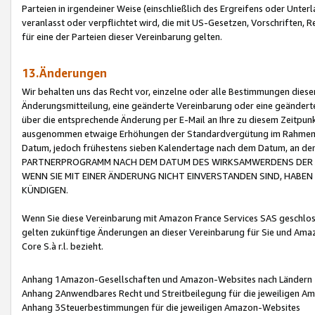
Parteien in irgendeiner Weise (einschließlich des Ergreifens oder Unt
veranlasst oder verpflichtet wird, die mit US-Gesetzen, Vorschriften,
für eine der Parteien dieser Vereinbarung gelten.
13.Änderungen
Wir behalten uns das Recht vor, einzelne oder alle Bestimmungen diese
Änderungsmitteilung, eine geänderte Vereinbarung oder eine geänderte 
über die entsprechende Änderung per E-Mail an Ihre zu diesem Zeitpun
ausgenommen etwaige Erhöhungen der Standardvergütung im Rahmen
Datum, jedoch frühestens sieben Kalendertage nach dem Datum, an de
PARTNERPROGRAMM NACH DEM DATUM DES WIRKSAMWERDENS DER Ä
WENN SIE MIT EINER ÄNDERUNG NICHT EINVERSTANDEN SIND, HABEN S
KÜNDIGEN.
Wenn Sie diese Vereinbarung mit Amazon France Services SAS geschlo
gelten zukünftige Änderungen an dieser Vereinbarung für Sie und Ama
Core S.à r.l. bezieht.
Anhang 1Amazon-Gesellschaften und Amazon-Websites nach Ländern
Anhang 2Anwendbares Recht und Streitbeilegung für die jeweiligen 
Anhang 3Steuerbestimmungen für die jeweiligen Amazon-Websites