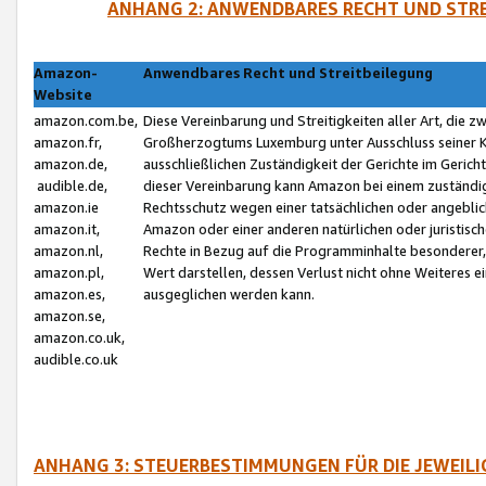
ANHANG 2: ANWENDBARES RECHT UND STRE
Amazon-
Anwendbares Recht und Streitbeilegung
Website
amazon.com.be,
Diese Vereinbarung und Streitigkeiten aller Art, die 
amazon.fr,
Großherzogtums Luxemburg unter Ausschluss seiner Kol
amazon.de,
ausschließlichen Zuständigkeit der Gerichte im Geri
audible.de,
dieser Vereinbarung kann Amazon bei einem zuständig
amazon.ie
Rechtsschutz wegen einer tatsächlichen oder angebli
amazon.it,
Amazon oder einer anderen natürlichen oder juristisc
amazon.nl,
Rechte in Bezug auf die Programminhalte besonderer,
amazon.pl,
Wert darstellen, dessen Verlust nicht ohne Weiteres e
amazon.es,
ausgeglichen werden kann.
amazon.se,
amazon.co.uk,
audible.co.uk
ANHANG 3: STEUERBESTIMMUNGEN FÜR DIE JEWEIL