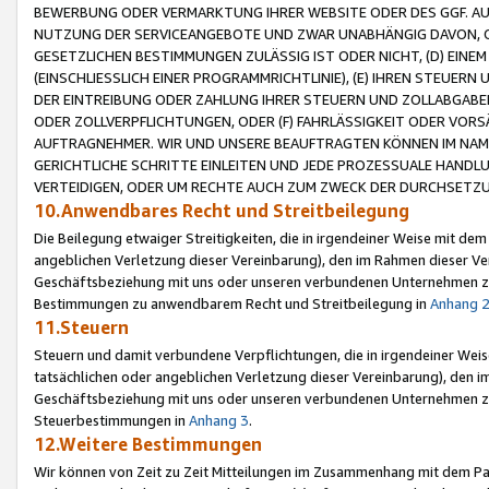
BEWERBUNG ODER VERMARKTUNG IHRER WEBSITE ODER DES GGF. AUF 
NUTZUNG DER SERVICEANGEBOTE UND ZWAR UNABHÄNGIG DAVON, O
GESETZLICHEN BESTIMMUNGEN ZULÄSSIG IST ODER NICHT, (D) EINE
(EINSCHLIESSLICH EINER PROGRAMMRICHTLINIE), (E) IHREN STEUER
DER EINTREIBUNG ODER ZAHLUNG IHRER STEUERN UND ZOLLABGAB
ODER ZOLLVERPFLICHTUNGEN, ODER (F) FAHRLÄSSIGKEIT ODER VORS
AUFTRAGNEHMER. WIR UND UNSERE BEAUFTRAGTEN KÖNNEN IM NAME
GERICHTLICHE SCHRITTE EINLEITEN UND JEDE PROZESSUALE HAND
VERTEIDIGEN, ODER UM RECHTE AUCH ZUM ZWECK DER DURCHSETZU
10.Anwendbares Recht und Streitbeilegung
Die Beilegung etwaiger Streitigkeiten, die in irgendeiner Weise mit de
angeblichen Verletzung dieser Vereinbarung), den im Rahmen dieser Ve
Geschäftsbeziehung mit uns oder unseren verbundenen Unternehmen zu
Bestimmungen zu anwendbarem Recht und Streitbeilegung in
Anhang 
11.Steuern
Steuern und damit verbundene Verpflichtungen, die in irgendeiner Wei
tatsächlichen oder angeblichen Verletzung dieser Vereinbarung), den 
Geschäftsbeziehung mit uns oder unseren verbundenen Unternehmen z
Steuerbestimmungen in
Anhang 3
.
12.Weitere Bestimmungen
Wir können von Zeit zu Zeit Mitteilungen im Zusammenhang mit dem Par