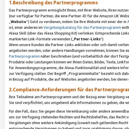
1.Beschreibung des Partnerprogramms
Das Partnerprogramm ermöglicht Ihnen, mit Ihrer Website, Ihren nutzer
(nur verfügbar für Partner, die eine Partner-ID für die Amazon UK We
„
Website
“) Geld zu verdienen, indem Sie Ihre Website mit einer der in
ist, einer anderen im
Vergütungskatalog für das Partnerprogramm
enth
Alexa Skill (über das Alexa Shopping Kit) verlinken. Entsprechende Lin
markierten Link-Formate verwenden („
Partner-Links
“).
Wenn unsere Kunden die Partner-Links anklicken oder sich damit verbi
angeboten werden, oder andere Handlungen vornehmen, können Sie eine
Partnerprogramm
näher beschrieben (und vorbehaltlich der dort festg
Produkte oder Leistungen können wir Ihnen Daten, Bilder, Texte, Linkfo
für Anwendungsprogramme, die Alexa-Funktionalität und weitere Inf
zur Verfügung stellen. Der Begriff „Programminhalte“ bezieht sich dabe
in Bezug auf Produkte, die auf Websites angeboten werden, bei denen 
2.Compliance-Anforderungen für das Partnerprog
Ihre Teilnahme am Partnerprogramm und der Bezug einer Vergütung setz
Sie sind verpflichtet, uns umgehend alle Informationen zu geben, die w
Für den Fall, dass Sie gegen diese Vereinbarung oder andere anwendba
uns zur Verfügung stehenden Rechten und Rechtsbehelfen, das Recht vo
Vergütungen ohne weitere Ankündigung (soweit nach geltendem Recht z
entsprechende Vergütungen zu haben) und zwar unabhängig davon, ob 