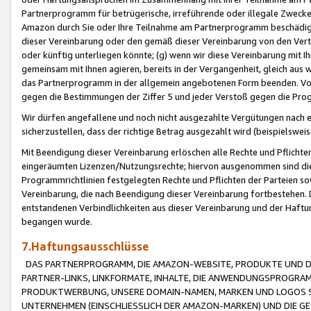
Partnerprogramm für betrügerische, irreführende oder illegale Zwecke
Amazon durch Sie oder Ihre Teilnahme am Partnerprogramm beschädig
dieser Vereinbarung oder den gemäß dieser Vereinbarung von den Vertr
oder künftig unterliegen könnte; (g) wenn wir diese Vereinbarung mit I
gemeinsam mit Ihnen agieren, bereits in der Vergangenheit, gleich aus
das Partnerprogramm in der allgemein angebotenen Form beenden. Vors
gegen die Bestimmungen der Ziffer 5 und jeder Verstoß gegen die Prog
Wir dürfen angefallene und noch nicht ausgezahlte Vergütungen nach 
sicherzustellen, dass der richtige Betrag ausgezahlt wird (beispielsw
Mit Beendigung dieser Vereinbarung erlöschen alle Rechte und Pflichte
eingeräumten Lizenzen/Nutzungsrechte; hiervon ausgenommen sind die in 
Programmrichtlinien festgelegten Rechte und Pflichten der Parteien sow
Vereinbarung, die nach Beendigung dieser Vereinbarung fortbestehen. D
entstandenen Verbindlichkeiten aus dieser Vereinbarung und der Haft
begangen wurde.
7.Haftungsausschlüsse
DAS PARTNERPROGRAMM, DIE AMAZON-WEBSITE, PRODUKTE UND DI
PARTNER-LINKS, LINKFORMATE, INHALTE, DIE ANWENDUNGSPROGR
PRODUKTWERBUNG, UNSERE DOMAIN-NAMEN, MARKEN UND LOGOS S
UNTERNEHMEN (EINSCHLIESSLICH DER AMAZON-MARKEN) UND DIE GE