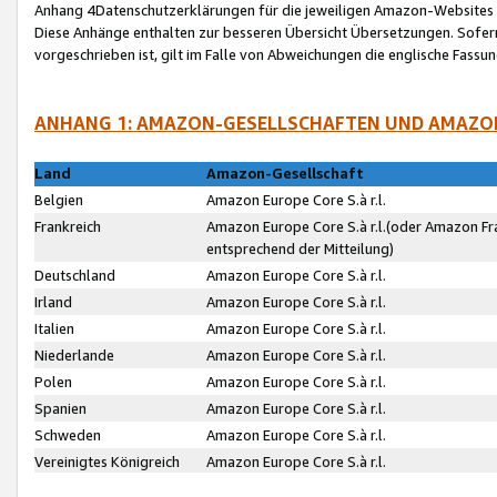
Anhang 4Datenschutzerklärungen für die jeweiligen Amazon-Websites
Diese Anhänge enthalten zur besseren Übersicht Übersetzungen. Sofe
vorgeschrieben ist, gilt im Falle von Abweichungen die englische Fass
ANHANG 1: AMAZON-GESELLSCHAFTEN UND AMAZO
Land
Amazon-Gesellschaft
Belgien
Amazon Europe Core S.à r.l.
Frankreich
Amazon Europe Core S.à r.l.(oder Amazon Fr
entsprechend der Mitteilung)
Deutschland
Amazon Europe Core S.à r.l.
Irland
Amazon Europe Core S.à r.l.
Italien
Amazon Europe Core S.à r.l.
Niederlande
Amazon Europe Core S.à r.l.
Polen
Amazon Europe Core S.à r.l.
Spanien
Amazon Europe Core S.à r.l.
Schweden
Amazon Europe Core S.à r.l.
Vereinigtes Königreich
Amazon Europe Core S.à r.l.