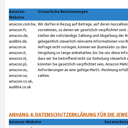
Amazon-
Steuerliche Bestimmungen
Website
amazon.com.be,
Wir dürfen in Bezug auf Beträge, auf deren Auszahlun
amazon.fr,
vornehmen, zu denen wir gesetzlich verpflichtet sind
amazon.de,
stellen die vollständige Zahlung und Abgeltung der 
audible.de,
gelegentlich steuerlich relevante Informationen von I
amazon.ie
Anfrage nicht vorlegen, können wir (kumulativ zu de
amazon.it,
Vergütung so lange einbehalten, bis Sie uns diese Inf
amazon.nl,
dass wir Sie betreffend nicht zur Einholung steuerlich 
amazon.pl,
könnten Sie gesetzlich verpflichtet sein, Amazon Meh
amazon.es,
Anforderungen an eine gültige MwSt.-Rechnung erfüllt
amazon.se,
zahlen.
amazon.co.uk,
audible.co.uk
ANHANG 4: DATENSCHUTZERKLÄRUNG FÜR DIE JEWE
Amazon-Website
Datenschutz