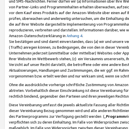
und SMS-Nachrichten. Ferner dürfen wir (a) Informationen über Ihre We
von Partner-Links und Programminhalten erhalten überwachen, aufzei
vor dem Kauf eines Produkts auf der Amazon-Website über einen auf Ih
prüfen, überwachen und anderweitig untersuchen, um die Einhaltung dies
die auf Ihrer Website dargestellte Implementierung von Programminhalt
reproduzieren, verbreiten und darstellen. Informationen darüber, wie w
Amazon-Datenschutzerklärung in
Anhang 4
.
Sie bestätigen und sind damit einverstanden, dass (a) wir und unsere 
(Traffic) anregen können, zu Bedingungen, die von den in dieser Vere
Unternehmen jederzeit (unmittelbar oder mittelbar) Websites oder Appl
Ihrer Website im Wettbewerb stehen, (c) ein Versäumnis unsererseits, I
Verzicht auf unser Recht darstellt, die betroffene oder eine andere B
Aktualisierungen, Handlungen und Zustimmungen, die wir ggf. im Rahme
vorgenommen bzw. erteilt werden und nur wirksam sind, wenn sie schri
Ohne die ausdrückliche vorherige schriftliche Zustimmung von Amazon
abtreten. Vorbehaltlich dieser Einschränkung ist diese Vereinbarung f
rechtlich bindend, gegenüber den Parteien und ihren jeweiligen Rech
Diese Vereinbarung umfasst die jeweils aktuellste Fassung aller Richtli
dieser Vereinbarung Bezug genommen wird und alle anderen Richtlinie
des Partnerprogramms zur Verfügung gestellt werden („
Programmric
verpflichten sich zu deren Einhaltung. Im Falle von Widersprüchen zwi
maßgeblich. Im Falle von Widersprüchen zwischen dieser Vereinbarun