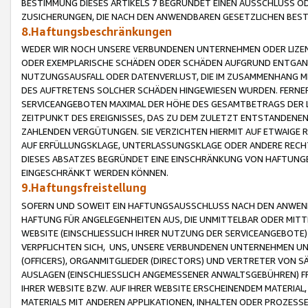
BESTIMMUNG DIESES ARTIKELS 7 BEGRÜNDET EINEN AUSSCHLUSS 
ZUSICHERUNGEN, DIE NACH DEN ANWENDBAREN GESETZLICHEN BE
8.Haftungsbeschränkungen
WEDER WIR NOCH UNSERE VERBUNDENEN UNTERNEHMEN ODER LIZEN
ODER EXEMPLARISCHE SCHÄDEN ODER SCHÄDEN AUFGRUND ENTGANG
NUTZUNGSAUSFALL ODER DATENVERLUST, DIE IM ZUSAMMENHANG MI
DES AUFTRETENS SOLCHER SCHÄDEN HINGEWIESEN WURDEN. FERN
SERVICEANGEBOTEN MAXIMAL DER HÖHE DES GESAMTBETRAGS DER 
ZEITPUNKT DES EREIGNISSES, DAS ZU DEM ZULETZT ENTSTANDENE
ZAHLENDEN VERGÜTUNGEN. SIE VERZICHTEN HIERMIT AUF ETWAIGE 
AUF ERFÜLLUNGSKLAGE, UNTERLASSUNGSKLAGE ODER ANDERE RECHT
DIESES ABSATZES BEGRÜNDET EINE EINSCHRÄNKUNG VON HAFTUNG
EINGESCHRÄNKT WERDEN KÖNNEN.
9.Haftungsfreistellung
SOFERN UND SOWEIT EIN HAFTUNGSAUSSCHLUSS NACH DEN ANWENDB
HAFTUNG FÜR ANGELEGENHEITEN AUS, DIE UNMITTELBAR ODER MITT
WEBSITE (EINSCHLIESSLICH IHRER NUTZUNG DER SERVICEANGEBOTE)
VERPFLICHTEN SICH, UNS, UNSERE VERBUNDENEN UNTERNEHMEN UN
(OFFICERS), ORGANMITGLIEDER (DIRECTORS) UND VERTRETER VON 
AUSLAGEN (EINSCHLIESSLICH ANGEMESSENER ANWALTSGEBÜHREN) FR
IHRER WEBSITE BZW. AUF IHRER WEBSITE ERSCHEINENDEM MATERIAL
MATERIALS MIT ANDEREN APPLIKATIONEN, INHALTEN ODER PROZESSE