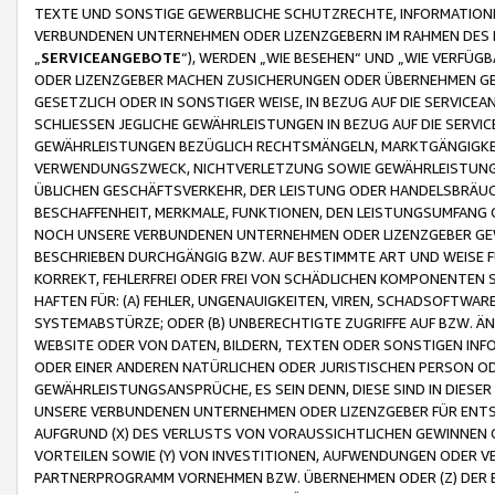
TEXTE UND SONSTIGE GEWERBLICHE SCHUTZRECHTE, INFORMATIONE
VERBUNDENEN UNTERNEHMEN ODER LIZENZGEBERN IM RAHMEN DES
„
SERVICEANGEBOTE
“), WERDEN „WIE BESEHEN“ UND „WIE VERFÜ
ODER LIZENZGEBER MACHEN ZUSICHERUNGEN ODER ÜBERNEHMEN GEW
GESETZLICH ODER IN SONSTIGER WEISE, IN BEZUG AUF DIE SERVI
SCHLIESSEN JEGLICHE GEWÄHRLEISTUNGEN IN BEZUG AUF DIE SERVI
GEWÄHRLEISTUNGEN BEZÜGLICH RECHTSMÄNGELN, MARKTGÄNGIGKEIT
VERWENDUNGSZWECK, NICHTVERLETZUNG SOWIE GEWÄHRLEISTUNGEN 
ÜBLICHEN GESCHÄFTSVERKEHR, DER LEISTUNG ODER HANDELSBRÄUCH
BESCHAFFENHEIT, MERKMALE, FUNKTIONEN, DEN LEISTUNGSUMFANG 
NOCH UNSERE VERBUNDENEN UNTERNEHMEN ODER LIZENZGEBER GEWÄ
BESCHRIEBEN DURCHGÄNGIG BZW. AUF BESTIMMTE ART UND WEISE
KORREKT, FEHLERFREI ODER FREI VON SCHÄDLICHEN KOMPONENTEN
HAFTEN FÜR: (A) FEHLER, UNGENAUIGKEITEN, VIREN, SCHADSOFTW
SYSTEMABSTÜRZE; ODER (B) UNBERECHTIGTE ZUGRIFFE AUF BZW. 
WEBSITE ODER VON DATEN, BILDERN, TEXTEN ODER SONSTIGEN INF
ODER EINER ANDEREN NATÜRLICHEN ODER JURISTISCHEN PERSON OD
GEWÄHRLEISTUNGSANSPRÜCHE, ES SEIN DENN, DIESE SIND IN DIES
UNSERE VERBUNDENEN UNTERNEHMEN ODER LIZENZGEBER FÜR EN
AUFGRUND (X) DES VERLUSTS VON VORAUSSICHTLICHEN GEWINNEN
VORTEILEN SOWIE (Y) VON INVESTITIONEN, AUFWENDUNGEN ODER VE
PARTNERPROGRAMM VORNEHMEN BZW. ÜBERNEHMEN ODER (Z) DER 