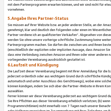
mit dem Partnerprogramm erwarten können, und wir sind nicht für etwa
vornehmen.
5.Angabe Ihres Partner-Status
Sie müssen auf Ihrer Website bzw. an jeder anderen Stelle, an der Am
genehmigt, klar und deutlich den folgenden oder einen im Wesentlichen
Partner verdiene ich an qualifizierten Verkäufen“. Abgesehen von die
werden Sie ohne unsere vorherige schriftliche Zustimmung keine weite
Partnerprogramm machen. Sie dürfen die zwischen uns und Ihnen best
(einschließlich der expliziten oder impliziten Aussage, dass Amazon Si
dass eine Verbindung zwischen Amazon und Ihnen oder einer anderen natü
vorliegenden Vereinbarung ausdrücklich gestattet ist.
6.Laufzeit und Kündigung
Die Laufzeit dieser Vereinbarung beginnt mit Ihrer Anmeldung für die 
jederzeit ordentlich oder aus wichtigem Grund durch schriftliche Kündi
automatisch und unter Ausschluss des Gerichtswegs), wobei eine solch
können kündigen, indem Sie sich über die Partner-Website in Ihrem Ko
auswählen.
Ferner können wir diese Vereinbarung jederzeit aus wichtigem Grund dur
Sie Ihre Pflichten aus dieser Vereinbarung erheblich verletzen; (b) wen
Programmrichtlinien) nicht innerhalb von 7 Tagen nach unserer Benachr
oder Haftungsansprüchen im Zusammenhang mit Ihrer Teilnahme am Pa