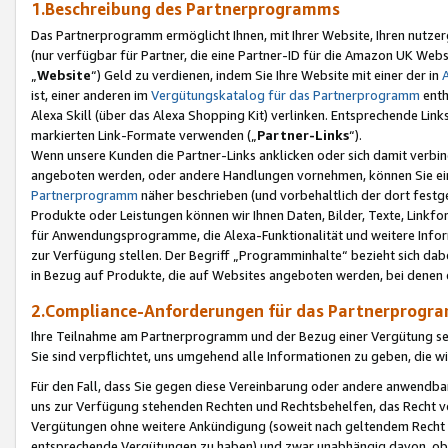
1.Beschreibung des Partnerprogramms
Das Partnerprogramm ermöglicht Ihnen, mit Ihrer Website, Ihren nutzer
(nur verfügbar für Partner, die eine Partner-ID für die Amazon UK We
„
Website
“) Geld zu verdienen, indem Sie Ihre Website mit einer der in
ist, einer anderen im
Vergütungskatalog für das Partnerprogramm
enth
Alexa Skill (über das Alexa Shopping Kit) verlinken. Entsprechende Lin
markierten Link-Formate verwenden („
Partner-Links
“).
Wenn unsere Kunden die Partner-Links anklicken oder sich damit verbi
angeboten werden, oder andere Handlungen vornehmen, können Sie eine
Partnerprogramm
näher beschrieben (und vorbehaltlich der dort festg
Produkte oder Leistungen können wir Ihnen Daten, Bilder, Texte, Linkfo
für Anwendungsprogramme, die Alexa-Funktionalität und weitere Inf
zur Verfügung stellen. Der Begriff „Programminhalte“ bezieht sich dabe
in Bezug auf Produkte, die auf Websites angeboten werden, bei denen 
2.Compliance-Anforderungen für das Partnerprog
Ihre Teilnahme am Partnerprogramm und der Bezug einer Vergütung setz
Sie sind verpflichtet, uns umgehend alle Informationen zu geben, die w
Für den Fall, dass Sie gegen diese Vereinbarung oder andere anwendba
uns zur Verfügung stehenden Rechten und Rechtsbehelfen, das Recht vo
Vergütungen ohne weitere Ankündigung (soweit nach geltendem Recht z
entsprechende Vergütungen zu haben) und zwar unabhängig davon, ob 