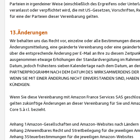
Parteien in irgendeiner Weise (einschließlich des Ergreifens oder Unt
veranlasst oder verpflichtet wird, die mit US-Gesetzen, Vorschriften,
für eine der Parteien dieser Vereinbarung gelten.
13.Änderungen
Wir behalten uns das Recht vor, einzelne oder alle Bestimmungen diese
Änderungsmitteilung, eine geänderte Vereinbarung oder eine geänderte 
über die entsprechende Änderung per E-Mail an Ihre zu diesem Zeitpun
ausgenommen etwaige Erhöhungen der Standardvergütung im Rahmen
Datum, jedoch frühestens sieben Kalendertage nach dem Datum, an de
PARTNERPROGRAMM NACH DEM DATUM DES WIRKSAMWERDENS DER Ä
WENN SIE MIT EINER ÄNDERUNG NICHT EINVERSTANDEN SIND, HABEN S
KÜNDIGEN.
Wenn Sie diese Vereinbarung mit Amazon France Services SAS geschlo
gelten zukünftige Änderungen an dieser Vereinbarung für Sie und Ama
Core S.à r.l. bezieht.
Anhang 1Amazon-Gesellschaften und Amazon-Websites nach Ländern
Anhang 2Anwendbares Recht und Streitbeilegung für die jeweiligen 
Anhang 3Steuerbestimmungen für die jeweiligen Amazon-Websites