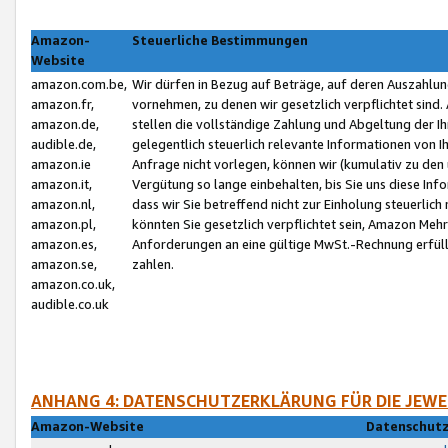
Amazon-
Steuerliche Bestimmungen
Website
amazon.com.be,
Wir dürfen in Bezug auf Beträge, auf deren Auszahlun
amazon.fr,
vornehmen, zu denen wir gesetzlich verpflichtet sind
amazon.de,
stellen die vollständige Zahlung und Abgeltung der 
audible.de,
gelegentlich steuerlich relevante Informationen von I
amazon.ie
Anfrage nicht vorlegen, können wir (kumulativ zu de
amazon.it,
Vergütung so lange einbehalten, bis Sie uns diese Inf
amazon.nl,
dass wir Sie betreffend nicht zur Einholung steuerlich 
amazon.pl,
könnten Sie gesetzlich verpflichtet sein, Amazon Meh
amazon.es,
Anforderungen an eine gültige MwSt.-Rechnung erfüllt
amazon.se,
zahlen.
amazon.co.uk,
audible.co.uk
ANHANG 4: DATENSCHUTZERKLÄRUNG FÜR DIE JEWE
Amazon-Website
Datenschutz