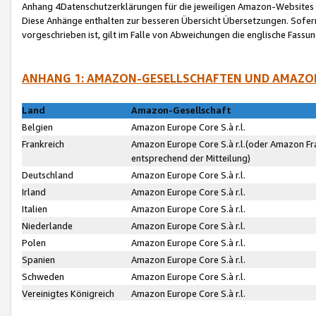
Anhang 4Datenschutzerklärungen für die jeweiligen Amazon-Websites
Diese Anhänge enthalten zur besseren Übersicht Übersetzungen. Sofe
vorgeschrieben ist, gilt im Falle von Abweichungen die englische Fass
ANHANG 1: AMAZON-GESELLSCHAFTEN UND AMAZO
Land
Amazon-Gesellschaft
Belgien
Amazon Europe Core S.à r.l.
Frankreich
Amazon Europe Core S.à r.l.(oder Amazon Fr
entsprechend der Mitteilung)
Deutschland
Amazon Europe Core S.à r.l.
Irland
Amazon Europe Core S.à r.l.
Italien
Amazon Europe Core S.à r.l.
Niederlande
Amazon Europe Core S.à r.l.
Polen
Amazon Europe Core S.à r.l.
Spanien
Amazon Europe Core S.à r.l.
Schweden
Amazon Europe Core S.à r.l.
Vereinigtes Königreich
Amazon Europe Core S.à r.l.