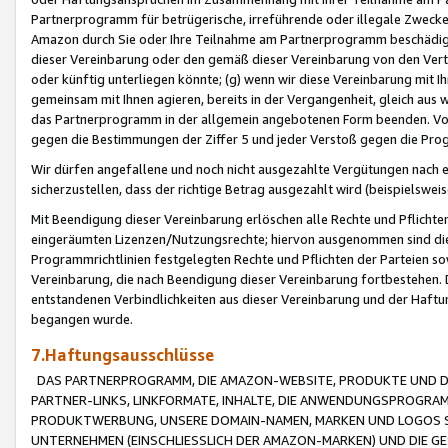
Partnerprogramm für betrügerische, irreführende oder illegale Zwecke
Amazon durch Sie oder Ihre Teilnahme am Partnerprogramm beschädig
dieser Vereinbarung oder den gemäß dieser Vereinbarung von den Vertr
oder künftig unterliegen könnte; (g) wenn wir diese Vereinbarung mit I
gemeinsam mit Ihnen agieren, bereits in der Vergangenheit, gleich aus
das Partnerprogramm in der allgemein angebotenen Form beenden. Vors
gegen die Bestimmungen der Ziffer 5 und jeder Verstoß gegen die Prog
Wir dürfen angefallene und noch nicht ausgezahlte Vergütungen nach 
sicherzustellen, dass der richtige Betrag ausgezahlt wird (beispielsw
Mit Beendigung dieser Vereinbarung erlöschen alle Rechte und Pflichte
eingeräumten Lizenzen/Nutzungsrechte; hiervon ausgenommen sind die in 
Programmrichtlinien festgelegten Rechte und Pflichten der Parteien sow
Vereinbarung, die nach Beendigung dieser Vereinbarung fortbestehen. D
entstandenen Verbindlichkeiten aus dieser Vereinbarung und der Haft
begangen wurde.
7.Haftungsausschlüsse
DAS PARTNERPROGRAMM, DIE AMAZON-WEBSITE, PRODUKTE UND DI
PARTNER-LINKS, LINKFORMATE, INHALTE, DIE ANWENDUNGSPROGR
PRODUKTWERBUNG, UNSERE DOMAIN-NAMEN, MARKEN UND LOGOS S
UNTERNEHMEN (EINSCHLIESSLICH DER AMAZON-MARKEN) UND DIE GE