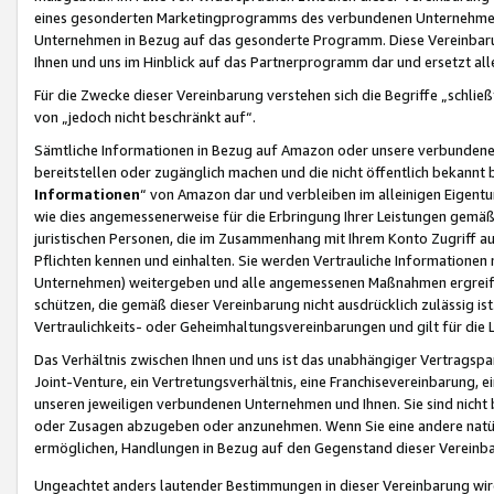
eines gesonderten Marketingprogramms des verbundenen Unternehmens
Unternehmen in Bezug auf das gesonderte Programm. Diese Vereinbarung
Ihnen und uns im Hinblick auf das Partnerprogramm dar und ersetzt al
Für die Zwecke dieser Vereinbarung verstehen sich die Begriffe „schließ
von „jedoch nicht beschränkt auf“.
Sämtliche Informationen in Bezug auf Amazon oder unsere verbunde
bereitstellen oder zugänglich machen und die nicht öffentlich bekannt bz
Informationen
“ von Amazon dar und verbleiben im alleinigen Eigent
wie dies angemessenerweise für die Erbringung Ihrer Leistungen gemäß d
juristischen Personen, die im Zusammenhang mit Ihrem Konto Zugriff au
Pflichten kennen und einhalten. Sie werden Vertrauliche Informationen 
Unternehmen) weitergeben und alle angemessenen Maßnahmen ergreifen
schützen, die gemäß dieser Vereinbarung nicht ausdrücklich zulässig is
Vertraulichkeits- oder Geheimhaltungsvereinbarungen und gilt für die
Das Verhältnis zwischen Ihnen und uns ist das unabhängiger Vertragspa
Joint-Venture, ein Vertretungsverhältnis, eine Franchisevereinbarung, 
unseren jeweiligen verbundenen Unternehmen und Ihnen. Sie sind ni
oder Zusagen abzugeben oder anzunehmen. Wenn Sie eine andere natürli
ermöglichen, Handlungen in Bezug auf den Gegenstand dieser Vereinbar
Ungeachtet anders lautender Bestimmungen in dieser Vereinbarung wird