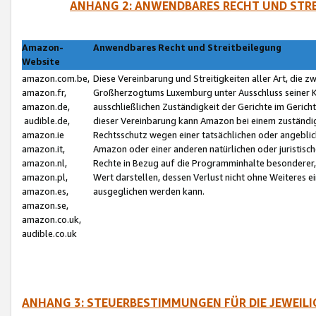
ANHANG 2: ANWENDBARES RECHT UND STRE
Amazon-
Anwendbares Recht und Streitbeilegung
Website
amazon.com.be,
Diese Vereinbarung und Streitigkeiten aller Art, die 
amazon.fr,
Großherzogtums Luxemburg unter Ausschluss seiner Kol
amazon.de,
ausschließlichen Zuständigkeit der Gerichte im Geri
audible.de,
dieser Vereinbarung kann Amazon bei einem zuständig
amazon.ie
Rechtsschutz wegen einer tatsächlichen oder angebli
amazon.it,
Amazon oder einer anderen natürlichen oder juristisc
amazon.nl,
Rechte in Bezug auf die Programminhalte besonderer,
amazon.pl,
Wert darstellen, dessen Verlust nicht ohne Weiteres e
amazon.es,
ausgeglichen werden kann.
amazon.se,
amazon.co.uk,
audible.co.uk
ANHANG 3: STEUERBESTIMMUNGEN FÜR DIE JEWEIL