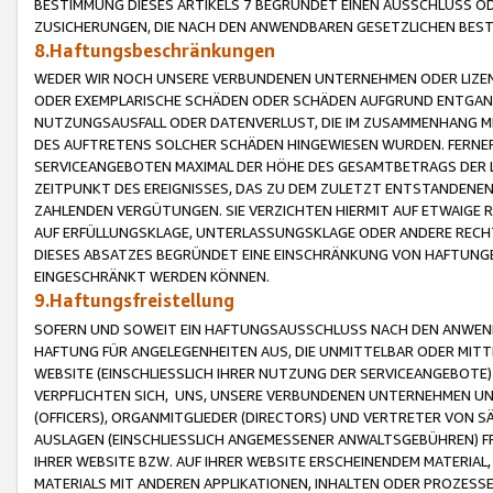
BESTIMMUNG DIESES ARTIKELS 7 BEGRÜNDET EINEN AUSSCHLUSS 
ZUSICHERUNGEN, DIE NACH DEN ANWENDBAREN GESETZLICHEN BE
8.Haftungsbeschränkungen
WEDER WIR NOCH UNSERE VERBUNDENEN UNTERNEHMEN ODER LIZEN
ODER EXEMPLARISCHE SCHÄDEN ODER SCHÄDEN AUFGRUND ENTGANG
NUTZUNGSAUSFALL ODER DATENVERLUST, DIE IM ZUSAMMENHANG MI
DES AUFTRETENS SOLCHER SCHÄDEN HINGEWIESEN WURDEN. FERN
SERVICEANGEBOTEN MAXIMAL DER HÖHE DES GESAMTBETRAGS DER 
ZEITPUNKT DES EREIGNISSES, DAS ZU DEM ZULETZT ENTSTANDENE
ZAHLENDEN VERGÜTUNGEN. SIE VERZICHTEN HIERMIT AUF ETWAIGE 
AUF ERFÜLLUNGSKLAGE, UNTERLASSUNGSKLAGE ODER ANDERE RECHT
DIESES ABSATZES BEGRÜNDET EINE EINSCHRÄNKUNG VON HAFTUNG
EINGESCHRÄNKT WERDEN KÖNNEN.
9.Haftungsfreistellung
SOFERN UND SOWEIT EIN HAFTUNGSAUSSCHLUSS NACH DEN ANWENDB
HAFTUNG FÜR ANGELEGENHEITEN AUS, DIE UNMITTELBAR ODER MITT
WEBSITE (EINSCHLIESSLICH IHRER NUTZUNG DER SERVICEANGEBOTE)
VERPFLICHTEN SICH, UNS, UNSERE VERBUNDENEN UNTERNEHMEN UN
(OFFICERS), ORGANMITGLIEDER (DIRECTORS) UND VERTRETER VON 
AUSLAGEN (EINSCHLIESSLICH ANGEMESSENER ANWALTSGEBÜHREN) FR
IHRER WEBSITE BZW. AUF IHRER WEBSITE ERSCHEINENDEM MATERIAL
MATERIALS MIT ANDEREN APPLIKATIONEN, INHALTEN ODER PROZESSE