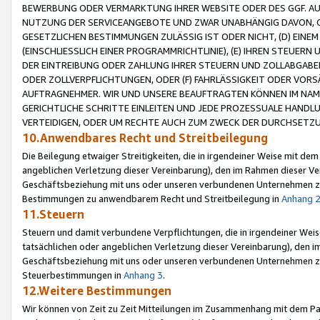
BEWERBUNG ODER VERMARKTUNG IHRER WEBSITE ODER DES GGF. AUF 
NUTZUNG DER SERVICEANGEBOTE UND ZWAR UNABHÄNGIG DAVON, O
GESETZLICHEN BESTIMMUNGEN ZULÄSSIG IST ODER NICHT, (D) EINE
(EINSCHLIESSLICH EINER PROGRAMMRICHTLINIE), (E) IHREN STEUER
DER EINTREIBUNG ODER ZAHLUNG IHRER STEUERN UND ZOLLABGAB
ODER ZOLLVERPFLICHTUNGEN, ODER (F) FAHRLÄSSIGKEIT ODER VORS
AUFTRAGNEHMER. WIR UND UNSERE BEAUFTRAGTEN KÖNNEN IM NAME
GERICHTLICHE SCHRITTE EINLEITEN UND JEDE PROZESSUALE HAND
VERTEIDIGEN, ODER UM RECHTE AUCH ZUM ZWECK DER DURCHSETZU
10.Anwendbares Recht und Streitbeilegung
Die Beilegung etwaiger Streitigkeiten, die in irgendeiner Weise mit de
angeblichen Verletzung dieser Vereinbarung), den im Rahmen dieser Ve
Geschäftsbeziehung mit uns oder unseren verbundenen Unternehmen zu
Bestimmungen zu anwendbarem Recht und Streitbeilegung in
Anhang 
11.Steuern
Steuern und damit verbundene Verpflichtungen, die in irgendeiner Wei
tatsächlichen oder angeblichen Verletzung dieser Vereinbarung), den 
Geschäftsbeziehung mit uns oder unseren verbundenen Unternehmen z
Steuerbestimmungen in
Anhang 3
.
12.Weitere Bestimmungen
Wir können von Zeit zu Zeit Mitteilungen im Zusammenhang mit dem Par