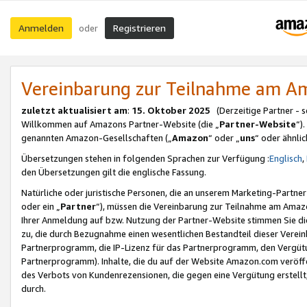
Anmelden
Registrieren
oder
Vereinbarung zur Teilnahme am 
zuletzt aktualisiert am
:
15. Oktober 2025
(Derzeitige Partner - 
Willkommen auf Amazons Partner-Website (die „
Partner-Website
“)
genannten Amazon-Gesellschaften („
Amazon
“ oder „
uns
“ oder ähnli
Übersetzungen stehen in folgenden Sprachen zur Verfügung :
Englisch
,
den Übersetzungen gilt die englische Fassung.
Natürliche oder juristische Personen, die an unserem Marketing-Partn
oder ein „
Partner
“), müssen die Vereinbarung zur Teilnahme am Ama
Ihrer Anmeldung auf bzw. Nutzung der Partner-Website stimmen Sie die
zu, die durch Bezugnahme einen wesentlichen Bestandteil dieser Verei
Partnerprogramm, die IP-Lizenz für das Partnerprogramm, den Vergütu
Partnerprogramm). Inhalte, die du auf der Website Amazon.com veröffe
des Verbots von Kundenrezensionen, die gegen eine Vergütung erstellt, 
durch.