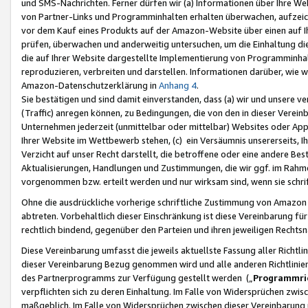
und SMS-Nachrichten. Ferner dürfen wir (a) Informationen über Ihre We
von Partner-Links und Programminhalten erhalten überwachen, aufzei
vor dem Kauf eines Produkts auf der Amazon-Website über einen auf Ih
prüfen, überwachen und anderweitig untersuchen, um die Einhaltung dies
die auf Ihrer Website dargestellte Implementierung von Programminhalt
reproduzieren, verbreiten und darstellen. Informationen darüber, wie w
Amazon-Datenschutzerklärung in
Anhang 4
.
Sie bestätigen und sind damit einverstanden, dass (a) wir und unsere 
(Traffic) anregen können, zu Bedingungen, die von den in dieser Vere
Unternehmen jederzeit (unmittelbar oder mittelbar) Websites oder Appl
Ihrer Website im Wettbewerb stehen, (c) ein Versäumnis unsererseits, I
Verzicht auf unser Recht darstellt, die betroffene oder eine andere B
Aktualisierungen, Handlungen und Zustimmungen, die wir ggf. im Rahme
vorgenommen bzw. erteilt werden und nur wirksam sind, wenn sie schri
Ohne die ausdrückliche vorherige schriftliche Zustimmung von Amazon
abtreten. Vorbehaltlich dieser Einschränkung ist diese Vereinbarung f
rechtlich bindend, gegenüber den Parteien und ihren jeweiligen Rech
Diese Vereinbarung umfasst die jeweils aktuellste Fassung aller Richtli
dieser Vereinbarung Bezug genommen wird und alle anderen Richtlinie
des Partnerprogramms zur Verfügung gestellt werden („
Programmric
verpflichten sich zu deren Einhaltung. Im Falle von Widersprüchen zwi
maßgeblich. Im Falle von Widersprüchen zwischen dieser Vereinbarun