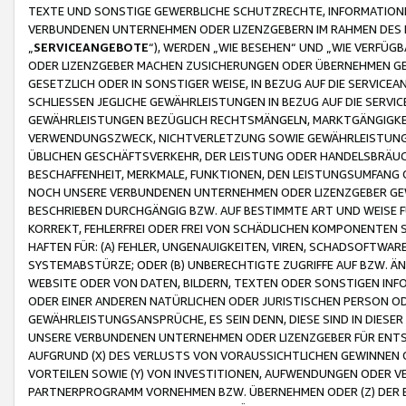
TEXTE UND SONSTIGE GEWERBLICHE SCHUTZRECHTE, INFORMATIONE
VERBUNDENEN UNTERNEHMEN ODER LIZENZGEBERN IM RAHMEN DES
„
SERVICEANGEBOTE
“), WERDEN „WIE BESEHEN“ UND „WIE VERFÜ
ODER LIZENZGEBER MACHEN ZUSICHERUNGEN ODER ÜBERNEHMEN GEW
GESETZLICH ODER IN SONSTIGER WEISE, IN BEZUG AUF DIE SERVI
SCHLIESSEN JEGLICHE GEWÄHRLEISTUNGEN IN BEZUG AUF DIE SERVI
GEWÄHRLEISTUNGEN BEZÜGLICH RECHTSMÄNGELN, MARKTGÄNGIGKEIT
VERWENDUNGSZWECK, NICHTVERLETZUNG SOWIE GEWÄHRLEISTUNGEN 
ÜBLICHEN GESCHÄFTSVERKEHR, DER LEISTUNG ODER HANDELSBRÄUCH
BESCHAFFENHEIT, MERKMALE, FUNKTIONEN, DEN LEISTUNGSUMFANG 
NOCH UNSERE VERBUNDENEN UNTERNEHMEN ODER LIZENZGEBER GEWÄ
BESCHRIEBEN DURCHGÄNGIG BZW. AUF BESTIMMTE ART UND WEISE
KORREKT, FEHLERFREI ODER FREI VON SCHÄDLICHEN KOMPONENTEN
HAFTEN FÜR: (A) FEHLER, UNGENAUIGKEITEN, VIREN, SCHADSOFTW
SYSTEMABSTÜRZE; ODER (B) UNBERECHTIGTE ZUGRIFFE AUF BZW. 
WEBSITE ODER VON DATEN, BILDERN, TEXTEN ODER SONSTIGEN INF
ODER EINER ANDEREN NATÜRLICHEN ODER JURISTISCHEN PERSON OD
GEWÄHRLEISTUNGSANSPRÜCHE, ES SEIN DENN, DIESE SIND IN DIES
UNSERE VERBUNDENEN UNTERNEHMEN ODER LIZENZGEBER FÜR EN
AUFGRUND (X) DES VERLUSTS VON VORAUSSICHTLICHEN GEWINNEN
VORTEILEN SOWIE (Y) VON INVESTITIONEN, AUFWENDUNGEN ODER VE
PARTNERPROGRAMM VORNEHMEN BZW. ÜBERNEHMEN ODER (Z) DER 