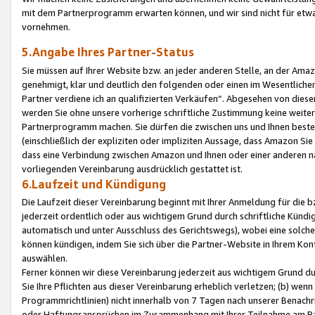
mit dem Partnerprogramm erwarten können, und wir sind nicht für etwa
vornehmen.
5.Angabe Ihres Partner-Status
Sie müssen auf Ihrer Website bzw. an jeder anderen Stelle, an der Am
genehmigt, klar und deutlich den folgenden oder einen im Wesentlichen
Partner verdiene ich an qualifizierten Verkäufen“. Abgesehen von die
werden Sie ohne unsere vorherige schriftliche Zustimmung keine weite
Partnerprogramm machen. Sie dürfen die zwischen uns und Ihnen best
(einschließlich der expliziten oder impliziten Aussage, dass Amazon Si
dass eine Verbindung zwischen Amazon und Ihnen oder einer anderen natü
vorliegenden Vereinbarung ausdrücklich gestattet ist.
6.Laufzeit und Kündigung
Die Laufzeit dieser Vereinbarung beginnt mit Ihrer Anmeldung für die 
jederzeit ordentlich oder aus wichtigem Grund durch schriftliche Kündi
automatisch und unter Ausschluss des Gerichtswegs), wobei eine solch
können kündigen, indem Sie sich über die Partner-Website in Ihrem Ko
auswählen.
Ferner können wir diese Vereinbarung jederzeit aus wichtigem Grund dur
Sie Ihre Pflichten aus dieser Vereinbarung erheblich verletzen; (b) wen
Programmrichtlinien) nicht innerhalb von 7 Tagen nach unserer Benachr
oder Haftungsansprüchen im Zusammenhang mit Ihrer Teilnahme am Pa