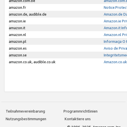
amazon.com.be
amazon.com.b
amazon.fr
Notice:Protec
amazon.de, audible.de
Amazon.de Da
amazon.ie
Amazon.ie Pri
amazon.it
Amazon.it Inf
amazon.nl
Amazon.nl Pri
amazon.pl
Informacja O
amazon.es
Aviso de Priv
amazon.se
Integritetsm
amazon.co.uk, audible.co.uk
Amazon.co.uk 
Teilnahmevereinbarung
Programmrichtlinien
Nutzungsbestimmungen
Kontaktiere uns