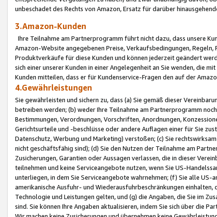
unbeschadet des Rechts von Amazon, Ersatz für darüber hinausgehen
3.Amazon-Kunden
Ihre Teilnahme am Partnerprogramm führt nicht dazu, dass unsere Kun
Amazon-Website angegebenen Preise, Verkaufsbedingungen, Regeln, Ri
Produktverkäufe für diese Kunden und können jederzeit geändert werde
sich einer unserer Kunden in einer Angelegenheit an Sie wenden, die 
Kunden mitteilen, dass er für Kundenservice-Fragen den auf der Ama
4.Gewährleistungen
Sie gewährleisten und sichern zu, dass (a) Sie gemäß dieser Vereinba
betreiben werden; (b) weder Ihre Teilnahme am Partnerprogramm noch d
Bestimmungen, Verordnungen, Vorschriften, Anordnungen, Konzessionen,
Gerichtsurteile und -beschlüsse oder andere Auflagen einer für Sie zu
Datenschutz, Werbung und Marketing) verstoßen; (c) Sie rechtswirksam 
nicht geschäftsfähig sind); (d) Sie den Nutzen der Teilnahme am Partne
Zusicherungen, Garantien oder Aussagen verlassen, die in dieser Verein
teilnehmen und keine Serviceangebote nutzen, wenn Sie US-Handelssa
unterliegen, in dem Sie Serviceangebote wahrnehmen; (f) Sie alle US
amerikanische Ausfuhr- und Wiederausfuhrbeschränkungen einhalten, 
Technologie und Leistungen gelten, und (g) die Angaben, die Sie im 
sind. Sie können Ihre Angaben aktualisieren, indem Sie sich über die 
Wir machen keine Zusicherungen und übernehmen keine Gewährleistun