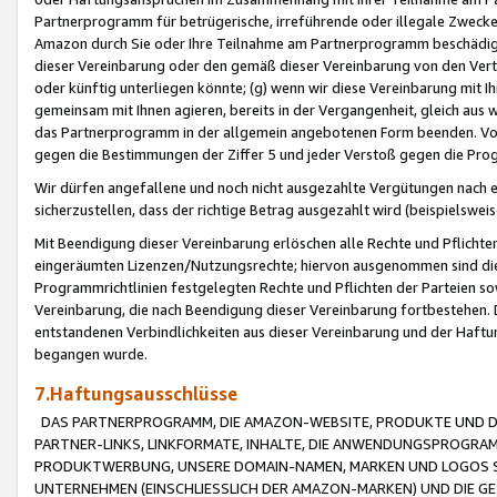
Partnerprogramm für betrügerische, irreführende oder illegale Zwecke
Amazon durch Sie oder Ihre Teilnahme am Partnerprogramm beschädig
dieser Vereinbarung oder den gemäß dieser Vereinbarung von den Vertr
oder künftig unterliegen könnte; (g) wenn wir diese Vereinbarung mit I
gemeinsam mit Ihnen agieren, bereits in der Vergangenheit, gleich aus
das Partnerprogramm in der allgemein angebotenen Form beenden. Vors
gegen die Bestimmungen der Ziffer 5 und jeder Verstoß gegen die Prog
Wir dürfen angefallene und noch nicht ausgezahlte Vergütungen nach 
sicherzustellen, dass der richtige Betrag ausgezahlt wird (beispielsw
Mit Beendigung dieser Vereinbarung erlöschen alle Rechte und Pflichte
eingeräumten Lizenzen/Nutzungsrechte; hiervon ausgenommen sind die in 
Programmrichtlinien festgelegten Rechte und Pflichten der Parteien sow
Vereinbarung, die nach Beendigung dieser Vereinbarung fortbestehen. D
entstandenen Verbindlichkeiten aus dieser Vereinbarung und der Haft
begangen wurde.
7.Haftungsausschlüsse
DAS PARTNERPROGRAMM, DIE AMAZON-WEBSITE, PRODUKTE UND DI
PARTNER-LINKS, LINKFORMATE, INHALTE, DIE ANWENDUNGSPROGR
PRODUKTWERBUNG, UNSERE DOMAIN-NAMEN, MARKEN UND LOGOS S
UNTERNEHMEN (EINSCHLIESSLICH DER AMAZON-MARKEN) UND DIE GE