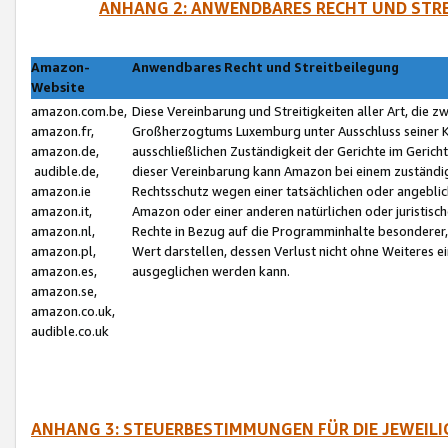
ANHANG 2: ANWENDBARES RECHT UND STRE
Amazon-
Anwendbares Recht und Streitbeilegung
Website
amazon.com.be,
Diese Vereinbarung und Streitigkeiten aller Art, die 
amazon.fr,
Großherzogtums Luxemburg unter Ausschluss seiner Kol
amazon.de,
ausschließlichen Zuständigkeit der Gerichte im Geri
audible.de,
dieser Vereinbarung kann Amazon bei einem zuständig
amazon.ie
Rechtsschutz wegen einer tatsächlichen oder angebli
amazon.it,
Amazon oder einer anderen natürlichen oder juristisc
amazon.nl,
Rechte in Bezug auf die Programminhalte besonderer,
amazon.pl,
Wert darstellen, dessen Verlust nicht ohne Weiteres e
amazon.es,
ausgeglichen werden kann.
amazon.se,
amazon.co.uk,
audible.co.uk
ANHANG 3: STEUERBESTIMMUNGEN FÜR DIE JEWEIL