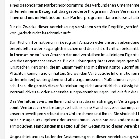
eines gesonderten Marketingprogramms des verbundenen Unternehmens
Unternehmen in Bezug auf das gesonderte Programm. Diese Vereinbarung
Ihnen und uns im Hinblick auf das Partnerprogramm dar und ersetzt al
Für die Zwecke dieser Vereinbarung verstehen sich die Begriffe „schließ
von „jedoch nicht beschränkt auf“.
Sämtliche Informationen in Bezug auf Amazon oder unsere verbunde
bereitstellen oder zugänglich machen und die nicht öffentlich bekannt bz
Informationen
“ von Amazon dar und verbleiben im alleinigen Eigent
wie dies angemessenerweise für die Erbringung Ihrer Leistungen gemäß d
juristischen Personen, die im Zusammenhang mit Ihrem Konto Zugriff au
Pflichten kennen und einhalten. Sie werden Vertrauliche Informationen 
Unternehmen) weitergeben und alle angemessenen Maßnahmen ergreifen
schützen, die gemäß dieser Vereinbarung nicht ausdrücklich zulässig is
Vertraulichkeits- oder Geheimhaltungsvereinbarungen und gilt für die
Das Verhältnis zwischen Ihnen und uns ist das unabhängiger Vertragspa
Joint-Venture, ein Vertretungsverhältnis, eine Franchisevereinbarung, 
unseren jeweiligen verbundenen Unternehmen und Ihnen. Sie sind ni
oder Zusagen abzugeben oder anzunehmen. Wenn Sie eine andere natürli
ermöglichen, Handlungen in Bezug auf den Gegenstand dieser Vereinbar
Ungeachtet anders lautender Bestimmungen in dieser Vereinbarung wird