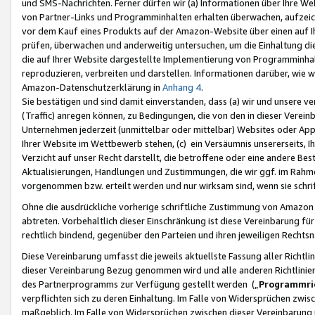
und SMS-Nachrichten. Ferner dürfen wir (a) Informationen über Ihre We
von Partner-Links und Programminhalten erhalten überwachen, aufzei
vor dem Kauf eines Produkts auf der Amazon-Website über einen auf Ih
prüfen, überwachen und anderweitig untersuchen, um die Einhaltung dies
die auf Ihrer Website dargestellte Implementierung von Programminhalt
reproduzieren, verbreiten und darstellen. Informationen darüber, wie w
Amazon-Datenschutzerklärung in
Anhang 4
.
Sie bestätigen und sind damit einverstanden, dass (a) wir und unsere 
(Traffic) anregen können, zu Bedingungen, die von den in dieser Vere
Unternehmen jederzeit (unmittelbar oder mittelbar) Websites oder Appl
Ihrer Website im Wettbewerb stehen, (c) ein Versäumnis unsererseits, I
Verzicht auf unser Recht darstellt, die betroffene oder eine andere B
Aktualisierungen, Handlungen und Zustimmungen, die wir ggf. im Rahme
vorgenommen bzw. erteilt werden und nur wirksam sind, wenn sie schri
Ohne die ausdrückliche vorherige schriftliche Zustimmung von Amazon
abtreten. Vorbehaltlich dieser Einschränkung ist diese Vereinbarung f
rechtlich bindend, gegenüber den Parteien und ihren jeweiligen Rech
Diese Vereinbarung umfasst die jeweils aktuellste Fassung aller Richtli
dieser Vereinbarung Bezug genommen wird und alle anderen Richtlinie
des Partnerprogramms zur Verfügung gestellt werden („
Programmric
verpflichten sich zu deren Einhaltung. Im Falle von Widersprüchen zwi
maßgeblich. Im Falle von Widersprüchen zwischen dieser Vereinbarun