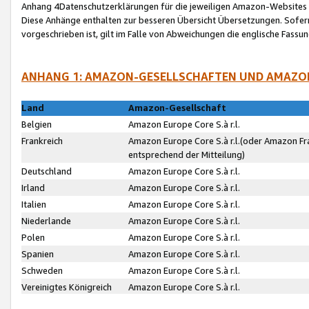
Anhang 4Datenschutzerklärungen für die jeweiligen Amazon-Websites
Diese Anhänge enthalten zur besseren Übersicht Übersetzungen. Sofe
vorgeschrieben ist, gilt im Falle von Abweichungen die englische Fass
ANHANG 1: AMAZON-GESELLSCHAFTEN UND AMAZO
Land
Amazon-Gesellschaft
Belgien
Amazon Europe Core S.à r.l.
Frankreich
Amazon Europe Core S.à r.l.(oder Amazon Fr
entsprechend der Mitteilung)
Deutschland
Amazon Europe Core S.à r.l.
Irland
Amazon Europe Core S.à r.l.
Italien
Amazon Europe Core S.à r.l.
Niederlande
Amazon Europe Core S.à r.l.
Polen
Amazon Europe Core S.à r.l.
Spanien
Amazon Europe Core S.à r.l.
Schweden
Amazon Europe Core S.à r.l.
Vereinigtes Königreich
Amazon Europe Core S.à r.l.