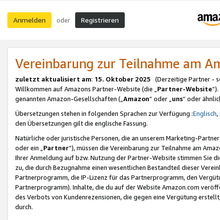
Anmelden
Registrieren
oder
Vereinbarung zur Teilnahme am 
zuletzt aktualisiert am
:
15. Oktober 2025
(Derzeitige Partner - 
Willkommen auf Amazons Partner-Website (die „
Partner-Website
“)
genannten Amazon-Gesellschaften („
Amazon
“ oder „
uns
“ oder ähnli
Übersetzungen stehen in folgenden Sprachen zur Verfügung :
Englisch
,
den Übersetzungen gilt die englische Fassung.
Natürliche oder juristische Personen, die an unserem Marketing-Partn
oder ein „
Partner
“), müssen die Vereinbarung zur Teilnahme am Ama
Ihrer Anmeldung auf bzw. Nutzung der Partner-Website stimmen Sie die
zu, die durch Bezugnahme einen wesentlichen Bestandteil dieser Verei
Partnerprogramm, die IP-Lizenz für das Partnerprogramm, den Vergütu
Partnerprogramm). Inhalte, die du auf der Website Amazon.com veröffe
des Verbots von Kundenrezensionen, die gegen eine Vergütung erstellt, 
durch.