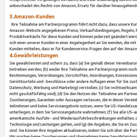
unbeschadet des Rechts von Amazon, Ersatz für darüber hinausgehen
3.Amazon-Kunden
Ihre Teilnahme am Partnerprogramm führt nicht dazu, dass unsere Kun
Amazon-Website angegebenen Preise, Verkaufsbedingungen, Regeln, Ri
Produktverkäufe für diese Kunden und können jederzeit geändert werde
sich einer unserer Kunden in einer Angelegenheit an Sie wenden, die 
Kunden mitteilen, dass er für Kundenservice-Fragen den auf der Ama
4.Gewährleistungen
Sie gewährleisten und sichern zu, dass (a) Sie gemäß dieser Vereinba
betreiben werden; (b) weder Ihre Teilnahme am Partnerprogramm noch d
Bestimmungen, Verordnungen, Vorschriften, Anordnungen, Konzessionen,
Gerichtsurteile und -beschlüsse oder andere Auflagen einer für Sie zu
Datenschutz, Werbung und Marketing) verstoßen; (c) Sie rechtswirksam 
nicht geschäftsfähig sind); (d) Sie den Nutzen der Teilnahme am Partne
Zusicherungen, Garantien oder Aussagen verlassen, die in dieser Verein
teilnehmen und keine Serviceangebote nutzen, wenn Sie US-Handelssa
unterliegen, in dem Sie Serviceangebote wahrnehmen; (f) Sie alle US
amerikanische Ausfuhr- und Wiederausfuhrbeschränkungen einhalten, 
Technologie und Leistungen gelten, und (g) die Angaben, die Sie im 
sind. Sie können Ihre Angaben aktualisieren, indem Sie sich über die 
Wir machen keine Zusicherungen und übernehmen keine Gewährleistun