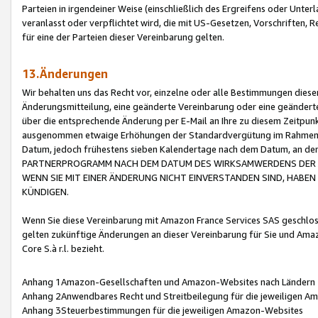
Parteien in irgendeiner Weise (einschließlich des Ergreifens oder Unt
veranlasst oder verpflichtet wird, die mit US-Gesetzen, Vorschriften,
für eine der Parteien dieser Vereinbarung gelten.
13.Änderungen
Wir behalten uns das Recht vor, einzelne oder alle Bestimmungen diese
Änderungsmitteilung, eine geänderte Vereinbarung oder eine geänderte 
über die entsprechende Änderung per E-Mail an Ihre zu diesem Zeitpun
ausgenommen etwaige Erhöhungen der Standardvergütung im Rahmen
Datum, jedoch frühestens sieben Kalendertage nach dem Datum, an de
PARTNERPROGRAMM NACH DEM DATUM DES WIRKSAMWERDENS DER Ä
WENN SIE MIT EINER ÄNDERUNG NICHT EINVERSTANDEN SIND, HABEN S
KÜNDIGEN.
Wenn Sie diese Vereinbarung mit Amazon France Services SAS geschlo
gelten zukünftige Änderungen an dieser Vereinbarung für Sie und Ama
Core S.à r.l. bezieht.
Anhang 1Amazon-Gesellschaften und Amazon-Websites nach Ländern
Anhang 2Anwendbares Recht und Streitbeilegung für die jeweiligen 
Anhang 3Steuerbestimmungen für die jeweiligen Amazon-Websites