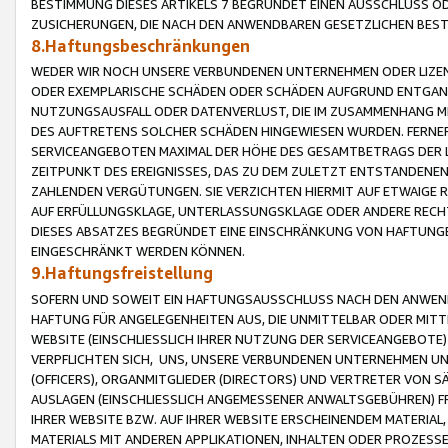
BESTIMMUNG DIESES ARTIKELS 7 BEGRÜNDET EINEN AUSSCHLUSS 
ZUSICHERUNGEN, DIE NACH DEN ANWENDBAREN GESETZLICHEN BE
8.Haftungsbeschränkungen
WEDER WIR NOCH UNSERE VERBUNDENEN UNTERNEHMEN ODER LIZEN
ODER EXEMPLARISCHE SCHÄDEN ODER SCHÄDEN AUFGRUND ENTGANG
NUTZUNGSAUSFALL ODER DATENVERLUST, DIE IM ZUSAMMENHANG MI
DES AUFTRETENS SOLCHER SCHÄDEN HINGEWIESEN WURDEN. FERN
SERVICEANGEBOTEN MAXIMAL DER HÖHE DES GESAMTBETRAGS DER 
ZEITPUNKT DES EREIGNISSES, DAS ZU DEM ZULETZT ENTSTANDENE
ZAHLENDEN VERGÜTUNGEN. SIE VERZICHTEN HIERMIT AUF ETWAIGE 
AUF ERFÜLLUNGSKLAGE, UNTERLASSUNGSKLAGE ODER ANDERE RECHT
DIESES ABSATZES BEGRÜNDET EINE EINSCHRÄNKUNG VON HAFTUNG
EINGESCHRÄNKT WERDEN KÖNNEN.
9.Haftungsfreistellung
SOFERN UND SOWEIT EIN HAFTUNGSAUSSCHLUSS NACH DEN ANWENDB
HAFTUNG FÜR ANGELEGENHEITEN AUS, DIE UNMITTELBAR ODER MITT
WEBSITE (EINSCHLIESSLICH IHRER NUTZUNG DER SERVICEANGEBOTE)
VERPFLICHTEN SICH, UNS, UNSERE VERBUNDENEN UNTERNEHMEN UN
(OFFICERS), ORGANMITGLIEDER (DIRECTORS) UND VERTRETER VON 
AUSLAGEN (EINSCHLIESSLICH ANGEMESSENER ANWALTSGEBÜHREN) FR
IHRER WEBSITE BZW. AUF IHRER WEBSITE ERSCHEINENDEM MATERIAL
MATERIALS MIT ANDEREN APPLIKATIONEN, INHALTEN ODER PROZESSE