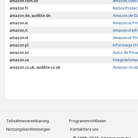
amazon.com.be
amazon.com.b
amazon.fr
Notice:Protec
amazon.de, audible.de
Amazon.de Da
amazon.ie
Amazon.ie Pri
amazon.it
Amazon.it Inf
amazon.nl
Amazon.nl Pri
amazon.pl
Informacja O
amazon.es
Aviso de Priv
amazon.se
Integritetsm
amazon.co.uk, audible.co.uk
Amazon.co.uk 
Teilnahmevereinbarung
Programmrichtlinien
Nutzungsbestimmungen
Kontaktiere uns