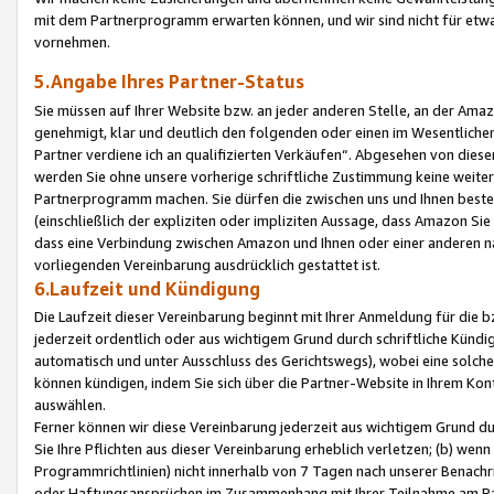
mit dem Partnerprogramm erwarten können, und wir sind nicht für etwa
vornehmen.
5.Angabe Ihres Partner-Status
Sie müssen auf Ihrer Website bzw. an jeder anderen Stelle, an der Am
genehmigt, klar und deutlich den folgenden oder einen im Wesentlichen
Partner verdiene ich an qualifizierten Verkäufen“. Abgesehen von die
werden Sie ohne unsere vorherige schriftliche Zustimmung keine weite
Partnerprogramm machen. Sie dürfen die zwischen uns und Ihnen best
(einschließlich der expliziten oder impliziten Aussage, dass Amazon Si
dass eine Verbindung zwischen Amazon und Ihnen oder einer anderen natü
vorliegenden Vereinbarung ausdrücklich gestattet ist.
6.Laufzeit und Kündigung
Die Laufzeit dieser Vereinbarung beginnt mit Ihrer Anmeldung für die 
jederzeit ordentlich oder aus wichtigem Grund durch schriftliche Kündi
automatisch und unter Ausschluss des Gerichtswegs), wobei eine solch
können kündigen, indem Sie sich über die Partner-Website in Ihrem Ko
auswählen.
Ferner können wir diese Vereinbarung jederzeit aus wichtigem Grund dur
Sie Ihre Pflichten aus dieser Vereinbarung erheblich verletzen; (b) wen
Programmrichtlinien) nicht innerhalb von 7 Tagen nach unserer Benachr
oder Haftungsansprüchen im Zusammenhang mit Ihrer Teilnahme am Pa