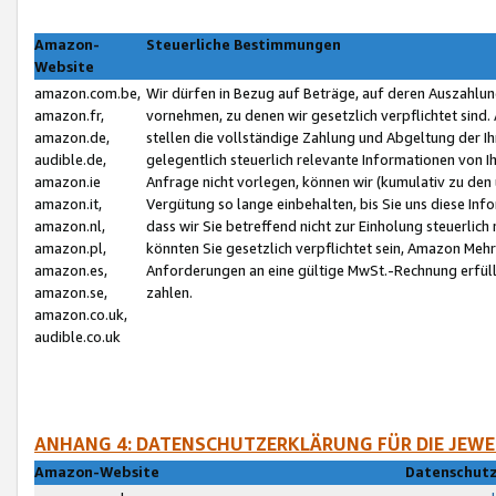
Amazon-
Steuerliche Bestimmungen
Website
amazon.com.be,
Wir dürfen in Bezug auf Beträge, auf deren Auszahlun
amazon.fr,
vornehmen, zu denen wir gesetzlich verpflichtet sind
amazon.de,
stellen die vollständige Zahlung und Abgeltung der 
audible.de,
gelegentlich steuerlich relevante Informationen von I
amazon.ie
Anfrage nicht vorlegen, können wir (kumulativ zu de
amazon.it,
Vergütung so lange einbehalten, bis Sie uns diese Inf
amazon.nl,
dass wir Sie betreffend nicht zur Einholung steuerlich 
amazon.pl,
könnten Sie gesetzlich verpflichtet sein, Amazon Meh
amazon.es,
Anforderungen an eine gültige MwSt.-Rechnung erfüllt
amazon.se,
zahlen.
amazon.co.uk,
audible.co.uk
ANHANG 4: DATENSCHUTZERKLÄRUNG FÜR DIE JEWE
Amazon-Website
Datenschutz