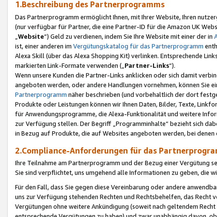
1.Beschreibung des Partnerprogramms
Das Partnerprogramm ermöglicht Ihnen, mit Ihrer Website, Ihren nutzer
(nur verfügbar für Partner, die eine Partner-ID für die Amazon UK We
„
Website
“) Geld zu verdienen, indem Sie Ihre Website mit einer der in
ist, einer anderen im
Vergütungskatalog für das Partnerprogramm
enth
Alexa Skill (über das Alexa Shopping Kit) verlinken. Entsprechende Lin
markierten Link-Formate verwenden („
Partner-Links
“).
Wenn unsere Kunden die Partner-Links anklicken oder sich damit verbi
angeboten werden, oder andere Handlungen vornehmen, können Sie eine
Partnerprogramm
näher beschrieben (und vorbehaltlich der dort festg
Produkte oder Leistungen können wir Ihnen Daten, Bilder, Texte, Linkfo
für Anwendungsprogramme, die Alexa-Funktionalität und weitere Inf
zur Verfügung stellen. Der Begriff „Programminhalte“ bezieht sich dabe
in Bezug auf Produkte, die auf Websites angeboten werden, bei denen 
2.Compliance-Anforderungen für das Partnerprog
Ihre Teilnahme am Partnerprogramm und der Bezug einer Vergütung setz
Sie sind verpflichtet, uns umgehend alle Informationen zu geben, die w
Für den Fall, dass Sie gegen diese Vereinbarung oder andere anwendba
uns zur Verfügung stehenden Rechten und Rechtsbehelfen, das Recht vo
Vergütungen ohne weitere Ankündigung (soweit nach geltendem Recht z
entsprechende Vergütungen zu haben) und zwar unabhängig davon, ob 