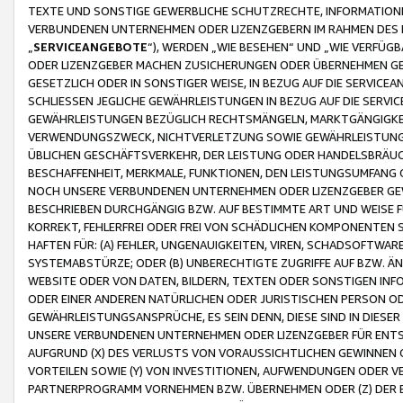
TEXTE UND SONSTIGE GEWERBLICHE SCHUTZRECHTE, INFORMATIONE
VERBUNDENEN UNTERNEHMEN ODER LIZENZGEBERN IM RAHMEN DES
„
SERVICEANGEBOTE
“), WERDEN „WIE BESEHEN“ UND „WIE VERFÜ
ODER LIZENZGEBER MACHEN ZUSICHERUNGEN ODER ÜBERNEHMEN GEW
GESETZLICH ODER IN SONSTIGER WEISE, IN BEZUG AUF DIE SERVI
SCHLIESSEN JEGLICHE GEWÄHRLEISTUNGEN IN BEZUG AUF DIE SERVI
GEWÄHRLEISTUNGEN BEZÜGLICH RECHTSMÄNGELN, MARKTGÄNGIGKEIT
VERWENDUNGSZWECK, NICHTVERLETZUNG SOWIE GEWÄHRLEISTUNGEN 
ÜBLICHEN GESCHÄFTSVERKEHR, DER LEISTUNG ODER HANDELSBRÄUCH
BESCHAFFENHEIT, MERKMALE, FUNKTIONEN, DEN LEISTUNGSUMFANG 
NOCH UNSERE VERBUNDENEN UNTERNEHMEN ODER LIZENZGEBER GEWÄ
BESCHRIEBEN DURCHGÄNGIG BZW. AUF BESTIMMTE ART UND WEISE
KORREKT, FEHLERFREI ODER FREI VON SCHÄDLICHEN KOMPONENTEN
HAFTEN FÜR: (A) FEHLER, UNGENAUIGKEITEN, VIREN, SCHADSOFTW
SYSTEMABSTÜRZE; ODER (B) UNBERECHTIGTE ZUGRIFFE AUF BZW. 
WEBSITE ODER VON DATEN, BILDERN, TEXTEN ODER SONSTIGEN INF
ODER EINER ANDEREN NATÜRLICHEN ODER JURISTISCHEN PERSON OD
GEWÄHRLEISTUNGSANSPRÜCHE, ES SEIN DENN, DIESE SIND IN DIES
UNSERE VERBUNDENEN UNTERNEHMEN ODER LIZENZGEBER FÜR EN
AUFGRUND (X) DES VERLUSTS VON VORAUSSICHTLICHEN GEWINNEN
VORTEILEN SOWIE (Y) VON INVESTITIONEN, AUFWENDUNGEN ODER VE
PARTNERPROGRAMM VORNEHMEN BZW. ÜBERNEHMEN ODER (Z) DER 