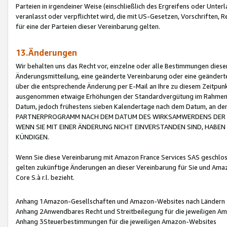
Parteien in irgendeiner Weise (einschließlich des Ergreifens oder Unt
veranlasst oder verpflichtet wird, die mit US-Gesetzen, Vorschriften,
für eine der Parteien dieser Vereinbarung gelten.
13.Änderungen
Wir behalten uns das Recht vor, einzelne oder alle Bestimmungen diese
Änderungsmitteilung, eine geänderte Vereinbarung oder eine geänderte 
über die entsprechende Änderung per E-Mail an Ihre zu diesem Zeitpun
ausgenommen etwaige Erhöhungen der Standardvergütung im Rahmen
Datum, jedoch frühestens sieben Kalendertage nach dem Datum, an de
PARTNERPROGRAMM NACH DEM DATUM DES WIRKSAMWERDENS DER Ä
WENN SIE MIT EINER ÄNDERUNG NICHT EINVERSTANDEN SIND, HABEN S
KÜNDIGEN.
Wenn Sie diese Vereinbarung mit Amazon France Services SAS geschlo
gelten zukünftige Änderungen an dieser Vereinbarung für Sie und Ama
Core S.à r.l. bezieht.
Anhang 1Amazon-Gesellschaften und Amazon-Websites nach Ländern
Anhang 2Anwendbares Recht und Streitbeilegung für die jeweiligen 
Anhang 3Steuerbestimmungen für die jeweiligen Amazon-Websites