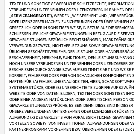
TEXTE UND SONSTIGE GEWERBLICHE SCHUTZRECHTE, INFORMATIONE
VERBUNDENEN UNTERNEHMEN ODER LIZENZGEBERN IM RAHMEN DES
„
SERVICEANGEBOTE
“), WERDEN „WIE BESEHEN“ UND „WIE VERFÜ
ODER LIZENZGEBER MACHEN ZUSICHERUNGEN ODER ÜBERNEHMEN GEW
GESETZLICH ODER IN SONSTIGER WEISE, IN BEZUG AUF DIE SERVI
SCHLIESSEN JEGLICHE GEWÄHRLEISTUNGEN IN BEZUG AUF DIE SERVI
GEWÄHRLEISTUNGEN BEZÜGLICH RECHTSMÄNGELN, MARKTGÄNGIGKEIT
VERWENDUNGSZWECK, NICHTVERLETZUNG SOWIE GEWÄHRLEISTUNGEN 
ÜBLICHEN GESCHÄFTSVERKEHR, DER LEISTUNG ODER HANDELSBRÄUCH
BESCHAFFENHEIT, MERKMALE, FUNKTIONEN, DEN LEISTUNGSUMFANG 
NOCH UNSERE VERBUNDENEN UNTERNEHMEN ODER LIZENZGEBER GEWÄ
BESCHRIEBEN DURCHGÄNGIG BZW. AUF BESTIMMTE ART UND WEISE
KORREKT, FEHLERFREI ODER FREI VON SCHÄDLICHEN KOMPONENTEN
HAFTEN FÜR: (A) FEHLER, UNGENAUIGKEITEN, VIREN, SCHADSOFTW
SYSTEMABSTÜRZE; ODER (B) UNBERECHTIGTE ZUGRIFFE AUF BZW. 
WEBSITE ODER VON DATEN, BILDERN, TEXTEN ODER SONSTIGEN INF
ODER EINER ANDEREN NATÜRLICHEN ODER JURISTISCHEN PERSON OD
GEWÄHRLEISTUNGSANSPRÜCHE, ES SEIN DENN, DIESE SIND IN DIES
UNSERE VERBUNDENEN UNTERNEHMEN ODER LIZENZGEBER FÜR EN
AUFGRUND (X) DES VERLUSTS VON VORAUSSICHTLICHEN GEWINNEN
VORTEILEN SOWIE (Y) VON INVESTITIONEN, AUFWENDUNGEN ODER VE
PARTNERPROGRAMM VORNEHMEN BZW. ÜBERNEHMEN ODER (Z) DER 