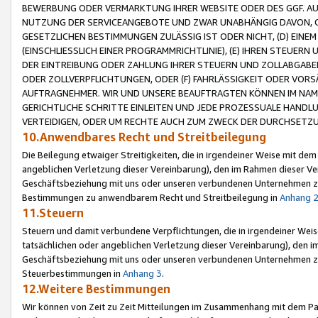
BEWERBUNG ODER VERMARKTUNG IHRER WEBSITE ODER DES GGF. AUF 
NUTZUNG DER SERVICEANGEBOTE UND ZWAR UNABHÄNGIG DAVON, O
GESETZLICHEN BESTIMMUNGEN ZULÄSSIG IST ODER NICHT, (D) EINE
(EINSCHLIESSLICH EINER PROGRAMMRICHTLINIE), (E) IHREN STEUER
DER EINTREIBUNG ODER ZAHLUNG IHRER STEUERN UND ZOLLABGAB
ODER ZOLLVERPFLICHTUNGEN, ODER (F) FAHRLÄSSIGKEIT ODER VORS
AUFTRAGNEHMER. WIR UND UNSERE BEAUFTRAGTEN KÖNNEN IM NAME
GERICHTLICHE SCHRITTE EINLEITEN UND JEDE PROZESSUALE HAND
VERTEIDIGEN, ODER UM RECHTE AUCH ZUM ZWECK DER DURCHSETZU
10.Anwendbares Recht und Streitbeilegung
Die Beilegung etwaiger Streitigkeiten, die in irgendeiner Weise mit de
angeblichen Verletzung dieser Vereinbarung), den im Rahmen dieser Ve
Geschäftsbeziehung mit uns oder unseren verbundenen Unternehmen zu
Bestimmungen zu anwendbarem Recht und Streitbeilegung in
Anhang 
11.Steuern
Steuern und damit verbundene Verpflichtungen, die in irgendeiner Wei
tatsächlichen oder angeblichen Verletzung dieser Vereinbarung), den 
Geschäftsbeziehung mit uns oder unseren verbundenen Unternehmen z
Steuerbestimmungen in
Anhang 3
.
12.Weitere Bestimmungen
Wir können von Zeit zu Zeit Mitteilungen im Zusammenhang mit dem Par