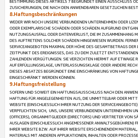
BESTIMMUNG DIESES ARTIKELS 7 BEGRÜNDET EINEN AUSSCHLUSS 
ZUSICHERUNGEN, DIE NACH DEN ANWENDBAREN GESETZLICHEN BE
8.Haftungsbeschränkungen
WEDER WIR NOCH UNSERE VERBUNDENEN UNTERNEHMEN ODER LIZEN
ODER EXEMPLARISCHE SCHÄDEN ODER SCHÄDEN AUFGRUND ENTGANG
NUTZUNGSAUSFALL ODER DATENVERLUST, DIE IM ZUSAMMENHANG MI
DES AUFTRETENS SOLCHER SCHÄDEN HINGEWIESEN WURDEN. FERN
SERVICEANGEBOTEN MAXIMAL DER HÖHE DES GESAMTBETRAGS DER 
ZEITPUNKT DES EREIGNISSES, DAS ZU DEM ZULETZT ENTSTANDENE
ZAHLENDEN VERGÜTUNGEN. SIE VERZICHTEN HIERMIT AUF ETWAIGE 
AUF ERFÜLLUNGSKLAGE, UNTERLASSUNGSKLAGE ODER ANDERE RECHT
DIESES ABSATZES BEGRÜNDET EINE EINSCHRÄNKUNG VON HAFTUNG
EINGESCHRÄNKT WERDEN KÖNNEN.
9.Haftungsfreistellung
SOFERN UND SOWEIT EIN HAFTUNGSAUSSCHLUSS NACH DEN ANWENDB
HAFTUNG FÜR ANGELEGENHEITEN AUS, DIE UNMITTELBAR ODER MITT
WEBSITE (EINSCHLIESSLICH IHRER NUTZUNG DER SERVICEANGEBOTE)
VERPFLICHTEN SICH, UNS, UNSERE VERBUNDENEN UNTERNEHMEN UN
(OFFICERS), ORGANMITGLIEDER (DIRECTORS) UND VERTRETER VON 
AUSLAGEN (EINSCHLIESSLICH ANGEMESSENER ANWALTSGEBÜHREN) FR
IHRER WEBSITE BZW. AUF IHRER WEBSITE ERSCHEINENDEM MATERIAL
MATERIALS MIT ANDEREN APPLIKATIONEN, INHALTEN ODER PROZESSE