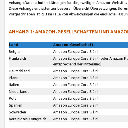
Anhang 4Datenschutzerklärungen für die jeweiligen Amazon-Websites
Diese Anhänge enthalten zur besseren Übersicht Übersetzungen. Sofe
vorgeschrieben ist, gilt im Falle von Abweichungen die englische Fass
ANHANG 1: AMAZON-GESELLSCHAFTEN UND AMAZO
Land
Amazon-Gesellschaft
Belgien
Amazon Europe Core S.à r.l.
Frankreich
Amazon Europe Core S.à r.l.(oder Amazon Fr
entsprechend der Mitteilung)
Deutschland
Amazon Europe Core S.à r.l.
Irland
Amazon Europe Core S.à r.l.
Italien
Amazon Europe Core S.à r.l.
Niederlande
Amazon Europe Core S.à r.l.
Polen
Amazon Europe Core S.à r.l.
Spanien
Amazon Europe Core S.à r.l.
Schweden
Amazon Europe Core S.à r.l.
Vereinigtes Königreich
Amazon Europe Core S.à r.l.