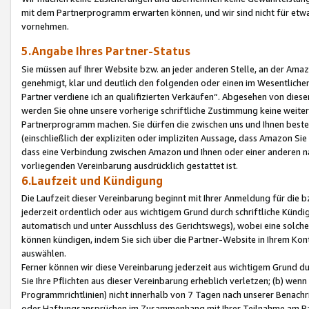
mit dem Partnerprogramm erwarten können, und wir sind nicht für etwa
vornehmen.
5.Angabe Ihres Partner-Status
Sie müssen auf Ihrer Website bzw. an jeder anderen Stelle, an der Am
genehmigt, klar und deutlich den folgenden oder einen im Wesentlichen
Partner verdiene ich an qualifizierten Verkäufen“. Abgesehen von die
werden Sie ohne unsere vorherige schriftliche Zustimmung keine weite
Partnerprogramm machen. Sie dürfen die zwischen uns und Ihnen best
(einschließlich der expliziten oder impliziten Aussage, dass Amazon Si
dass eine Verbindung zwischen Amazon und Ihnen oder einer anderen natü
vorliegenden Vereinbarung ausdrücklich gestattet ist.
6.Laufzeit und Kündigung
Die Laufzeit dieser Vereinbarung beginnt mit Ihrer Anmeldung für die 
jederzeit ordentlich oder aus wichtigem Grund durch schriftliche Kündi
automatisch und unter Ausschluss des Gerichtswegs), wobei eine solch
können kündigen, indem Sie sich über die Partner-Website in Ihrem Ko
auswählen.
Ferner können wir diese Vereinbarung jederzeit aus wichtigem Grund dur
Sie Ihre Pflichten aus dieser Vereinbarung erheblich verletzen; (b) wen
Programmrichtlinien) nicht innerhalb von 7 Tagen nach unserer Benachr
oder Haftungsansprüchen im Zusammenhang mit Ihrer Teilnahme am Pa