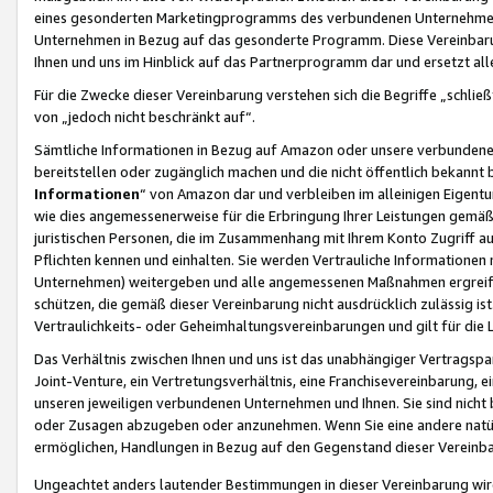
eines gesonderten Marketingprogramms des verbundenen Unternehmens
Unternehmen in Bezug auf das gesonderte Programm. Diese Vereinbarung
Ihnen und uns im Hinblick auf das Partnerprogramm dar und ersetzt al
Für die Zwecke dieser Vereinbarung verstehen sich die Begriffe „schließ
von „jedoch nicht beschränkt auf“.
Sämtliche Informationen in Bezug auf Amazon oder unsere verbunde
bereitstellen oder zugänglich machen und die nicht öffentlich bekannt bz
Informationen
“ von Amazon dar und verbleiben im alleinigen Eigent
wie dies angemessenerweise für die Erbringung Ihrer Leistungen gemäß d
juristischen Personen, die im Zusammenhang mit Ihrem Konto Zugriff au
Pflichten kennen und einhalten. Sie werden Vertrauliche Informationen 
Unternehmen) weitergeben und alle angemessenen Maßnahmen ergreifen
schützen, die gemäß dieser Vereinbarung nicht ausdrücklich zulässig is
Vertraulichkeits- oder Geheimhaltungsvereinbarungen und gilt für die
Das Verhältnis zwischen Ihnen und uns ist das unabhängiger Vertragspa
Joint-Venture, ein Vertretungsverhältnis, eine Franchisevereinbarung, 
unseren jeweiligen verbundenen Unternehmen und Ihnen. Sie sind ni
oder Zusagen abzugeben oder anzunehmen. Wenn Sie eine andere natürli
ermöglichen, Handlungen in Bezug auf den Gegenstand dieser Vereinbar
Ungeachtet anders lautender Bestimmungen in dieser Vereinbarung wird