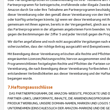
Partnerprogramm für betrügerische, irreführende oder illegale Zwecke
Amazon durch Sie oder Ihre Teilnahme am Partnerprogramm beschädig
dieser Vereinbarung oder den gemäß dieser Vereinbarung von den Vertr
oder künftig unterliegen könnte; (g) wenn wir diese Vereinbarung mit I
gemeinsam mit Ihnen agieren, bereits in der Vergangenheit, gleich aus
das Partnerprogramm in der allgemein angebotenen Form beenden. Vors
gegen die Bestimmungen der Ziffer 5 und jeder Verstoß gegen die Prog
Wir dürfen angefallene und noch nicht ausgezahlte Vergütungen nach 
sicherzustellen, dass der richtige Betrag ausgezahlt wird (beispielsw
Mit Beendigung dieser Vereinbarung erlöschen alle Rechte und Pflichte
eingeräumten Lizenzen/Nutzungsrechte; hiervon ausgenommen sind die in 
Programmrichtlinien festgelegten Rechte und Pflichten der Parteien sow
Vereinbarung, die nach Beendigung dieser Vereinbarung fortbestehen. D
entstandenen Verbindlichkeiten aus dieser Vereinbarung und der Haft
begangen wurde.
7.Haftungsausschlüsse
DAS PARTNERPROGRAMM, DIE AMAZON-WEBSITE, PRODUKTE UND DI
PARTNER-LINKS, LINKFORMATE, INHALTE, DIE ANWENDUNGSPROGR
PRODUKTWERBUNG, UNSERE DOMAIN-NAMEN, MARKEN UND LOGOS S
UNTERNEHMEN (EINSCHLIESSLICH DER AMAZON-MARKEN) UND DIE GE