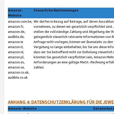
Amazon-
Steuerliche Bestimmungen
Website
amazon.com.be,
Wir dürfen in Bezug auf Beträge, auf deren Auszahlun
amazon.fr,
vornehmen, zu denen wir gesetzlich verpflichtet sind
amazon.de,
stellen die vollständige Zahlung und Abgeltung der 
audible.de,
gelegentlich steuerlich relevante Informationen von I
amazon.ie
Anfrage nicht vorlegen, können wir (kumulativ zu de
amazon.it,
Vergütung so lange einbehalten, bis Sie uns diese Inf
amazon.nl,
dass wir Sie betreffend nicht zur Einholung steuerlich 
amazon.pl,
könnten Sie gesetzlich verpflichtet sein, Amazon Meh
amazon.es,
Anforderungen an eine gültige MwSt.-Rechnung erfüllt
amazon.se,
zahlen.
amazon.co.uk,
audible.co.uk
ANHANG 4: DATENSCHUTZERKLÄRUNG FÜR DIE JEWE
Amazon-Website
Datenschutz