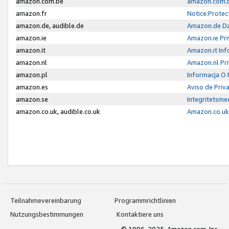
amazon.com.be
amazon.com.b
amazon.fr
Notice:Protec
amazon.de, audible.de
Amazon.de Da
amazon.ie
Amazon.ie Pri
amazon.it
Amazon.it Inf
amazon.nl
Amazon.nl Pri
amazon.pl
Informacja O
amazon.es
Aviso de Priv
amazon.se
Integritetsm
amazon.co.uk, audible.co.uk
Amazon.co.uk 
Teilnahmevereinbarung
Programmrichtlinien
Nutzungsbestimmungen
Kontaktiere uns