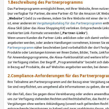
1.Beschreibung des Partnerprogramms
Das Partnerprogramm ermöglicht Ihnen, mit Ihrer Website, Ihren nutzer
(nur verfügbar für Partner, die eine Partner-ID für die Amazon UK We
„
Website
“) Geld zu verdienen, indem Sie Ihre Website mit einer der in
ist, einer anderen im
Vergütungskatalog für das Partnerprogramm
enth
Alexa Skill (über das Alexa Shopping Kit) verlinken. Entsprechende Lin
markierten Link-Formate verwenden („
Partner-Links
“).
Wenn unsere Kunden die Partner-Links anklicken oder sich damit verbi
angeboten werden, oder andere Handlungen vornehmen, können Sie eine
Partnerprogramm
näher beschrieben (und vorbehaltlich der dort festg
Produkte oder Leistungen können wir Ihnen Daten, Bilder, Texte, Linkfo
für Anwendungsprogramme, die Alexa-Funktionalität und weitere Inf
zur Verfügung stellen. Der Begriff „Programminhalte“ bezieht sich dabe
in Bezug auf Produkte, die auf Websites angeboten werden, bei denen 
2.Compliance-Anforderungen für das Partnerprog
Ihre Teilnahme am Partnerprogramm und der Bezug einer Vergütung setz
Sie sind verpflichtet, uns umgehend alle Informationen zu geben, die w
Für den Fall, dass Sie gegen diese Vereinbarung oder andere anwendba
uns zur Verfügung stehenden Rechten und Rechtsbehelfen, das Recht vo
Vergütungen ohne weitere Ankündigung (soweit nach geltendem Recht z
entsprechende Vergütungen zu haben) und zwar unabhängig davon, ob 