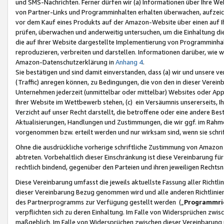
und SMS-Nachrichten. Ferner dürfen wir (a) Informationen über Ihre We
von Partner-Links und Programminhalten erhalten überwachen, aufzei
vor dem Kauf eines Produkts auf der Amazon-Website über einen auf Ih
prüfen, überwachen und anderweitig untersuchen, um die Einhaltung dies
die auf Ihrer Website dargestellte Implementierung von Programminhalt
reproduzieren, verbreiten und darstellen. Informationen darüber, wie w
Amazon-Datenschutzerklärung in
Anhang 4
.
Sie bestätigen und sind damit einverstanden, dass (a) wir und unsere 
(Traffic) anregen können, zu Bedingungen, die von den in dieser Vere
Unternehmen jederzeit (unmittelbar oder mittelbar) Websites oder Appl
Ihrer Website im Wettbewerb stehen, (c) ein Versäumnis unsererseits, I
Verzicht auf unser Recht darstellt, die betroffene oder eine andere B
Aktualisierungen, Handlungen und Zustimmungen, die wir ggf. im Rahme
vorgenommen bzw. erteilt werden und nur wirksam sind, wenn sie schri
Ohne die ausdrückliche vorherige schriftliche Zustimmung von Amazon
abtreten. Vorbehaltlich dieser Einschränkung ist diese Vereinbarung f
rechtlich bindend, gegenüber den Parteien und ihren jeweiligen Rech
Diese Vereinbarung umfasst die jeweils aktuellste Fassung aller Richtli
dieser Vereinbarung Bezug genommen wird und alle anderen Richtlinie
des Partnerprogramms zur Verfügung gestellt werden („
Programmric
verpflichten sich zu deren Einhaltung. Im Falle von Widersprüchen zwi
maßgeblich. Im Falle von Widersprüchen zwischen dieser Vereinbarun