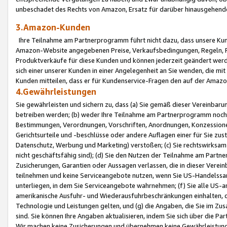
unbeschadet des Rechts von Amazon, Ersatz für darüber hinausgehen
3.Amazon-Kunden
Ihre Teilnahme am Partnerprogramm führt nicht dazu, dass unsere Kun
Amazon-Website angegebenen Preise, Verkaufsbedingungen, Regeln, Ri
Produktverkäufe für diese Kunden und können jederzeit geändert werde
sich einer unserer Kunden in einer Angelegenheit an Sie wenden, die 
Kunden mitteilen, dass er für Kundenservice-Fragen den auf der Ama
4.Gewährleistungen
Sie gewährleisten und sichern zu, dass (a) Sie gemäß dieser Vereinba
betreiben werden; (b) weder Ihre Teilnahme am Partnerprogramm noch d
Bestimmungen, Verordnungen, Vorschriften, Anordnungen, Konzessionen,
Gerichtsurteile und -beschlüsse oder andere Auflagen einer für Sie zu
Datenschutz, Werbung und Marketing) verstoßen; (c) Sie rechtswirksam 
nicht geschäftsfähig sind); (d) Sie den Nutzen der Teilnahme am Partne
Zusicherungen, Garantien oder Aussagen verlassen, die in dieser Verein
teilnehmen und keine Serviceangebote nutzen, wenn Sie US-Handelssa
unterliegen, in dem Sie Serviceangebote wahrnehmen; (f) Sie alle US
amerikanische Ausfuhr- und Wiederausfuhrbeschränkungen einhalten, 
Technologie und Leistungen gelten, und (g) die Angaben, die Sie im 
sind. Sie können Ihre Angaben aktualisieren, indem Sie sich über die 
Wir machen keine Zusicherungen und übernehmen keine Gewährleistun