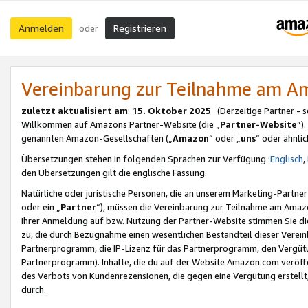
Anmelden
Registrieren
oder
Vereinbarung zur Teilnahme am 
zuletzt aktualisiert am
:
15. Oktober 2025
(Derzeitige Partner - 
Willkommen auf Amazons Partner-Website (die „
Partner-Website
“)
genannten Amazon-Gesellschaften („
Amazon
“ oder „
uns
“ oder ähnli
Übersetzungen stehen in folgenden Sprachen zur Verfügung :
Englisch
,
den Übersetzungen gilt die englische Fassung.
Natürliche oder juristische Personen, die an unserem Marketing-Partn
oder ein „
Partner
“), müssen die Vereinbarung zur Teilnahme am Ama
Ihrer Anmeldung auf bzw. Nutzung der Partner-Website stimmen Sie die
zu, die durch Bezugnahme einen wesentlichen Bestandteil dieser Verei
Partnerprogramm, die IP-Lizenz für das Partnerprogramm, den Vergütu
Partnerprogramm). Inhalte, die du auf der Website Amazon.com veröffe
des Verbots von Kundenrezensionen, die gegen eine Vergütung erstellt, 
durch.