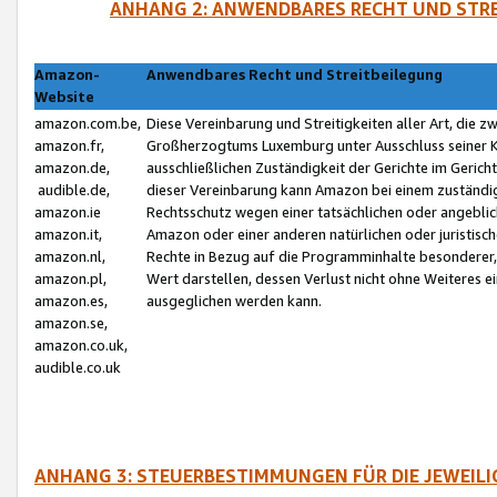
ANHANG 2: ANWENDBARES RECHT UND STRE
Amazon-
Anwendbares Recht und Streitbeilegung
Website
amazon.com.be,
Diese Vereinbarung und Streitigkeiten aller Art, die 
amazon.fr,
Großherzogtums Luxemburg unter Ausschluss seiner Kol
amazon.de,
ausschließlichen Zuständigkeit der Gerichte im Geri
audible.de,
dieser Vereinbarung kann Amazon bei einem zuständig
amazon.ie
Rechtsschutz wegen einer tatsächlichen oder angebli
amazon.it,
Amazon oder einer anderen natürlichen oder juristisc
amazon.nl,
Rechte in Bezug auf die Programminhalte besonderer,
amazon.pl,
Wert darstellen, dessen Verlust nicht ohne Weiteres e
amazon.es,
ausgeglichen werden kann.
amazon.se,
amazon.co.uk,
audible.co.uk
ANHANG 3: STEUERBESTIMMUNGEN FÜR DIE JEWEIL