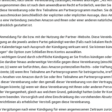
usgenommen dies ist nach dem anwendbaren Recht erforderlich, werden Sie 
f diese Vereinbarung oder Ihre Teilnahme am Partnerprogramm machen. Sie d
usschmücken (einschließlich der expliziten oder impliziten Aussage, dass A
 eine Verbindung zwischen Amazon und Ihnen oder einer anderen natürlichen 
rücklich gestattet ist.
r Anmeldung für die bzw. mit der Nutzung der Partner-Website. Diese Vereinb
gung an die jeweils andere Partei gekündigt werden (falls nach lokalem Rech
n Kalendertage nach Ausspruch der Kündigung wirksam wird. Sie können kündi
ngen“ die Option zum Schließen Ihres Kontos auswählen.
 wichtigem Grund durch schriftliche Kündigung an Sie fristlos kündigen oder I
 Sie darüber hinaus anderweitige Verstöße gegen diese Vereinbarung (einschli
ben; (c) wenn wir befürchten, dass Amazon potenziellen Rechts- oder Haftu
nnte; (d) wenn Ihre Teilnahme am Partnerprogramm für betrügerische, irref
das Ansehen von Amazon durch Sie oder Ihre Teilnahme am Partnerprogramm b
ieser Vereinbarung oder den gemäß dieser Vereinbarung von den Vertragspa
liegen könnte; (g) wenn wir diese Vereinbarung mit Ihnen oder anderen Perso
 der Vergangenheit, gleich aus welchem Grund, gekündigt hatten (oder Ihr Ko
rm beenden. Vorsorglich und ohne Einschränkung des vorstehenden Absatzes
richtlinien als erheblicher Verstoß gegen diese Vereinbarung.
e Vergütungen nach einer Kündigung für einen angemessenen Zeitraum zurückb