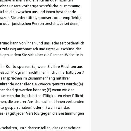
ohne unsere vorherige schriftliche Zustimmung
ürfen die zwischen uns und Ihnen bestehende
mazon Sie unterstützt, sponsert oder empfiehlt)
oder juristischen Person besteht, es sei denn,
arung kann von Ihnen und uns jederzeit ordentlich
t zulässig automatisch und unter Ausschluss des
gen, indem Sie sich über die Partner-Website in
hr Konto sperren: (a) wenn Sie Ihre Pflichten aus
eßlich Programmrichtlinien) nicht innerhalb von 7
ngsansprüchen im Zusammenhang mit Ihrer
ührende oder illegale Zwecke genutzt wurde; (e)
eschädigt werden könnte; (f) wenn wir der
rteien durchgeführten Tätigkeiten einer Pflicht
nen, die unserer Ansicht nach mit Ihnen verbunden
nto gesperrt haben) oder (h) wenn wir das
 (a) gilt jeder Verstoß gegen die Bestimmungen
ehalten, um sicherzustellen, dass der richtige