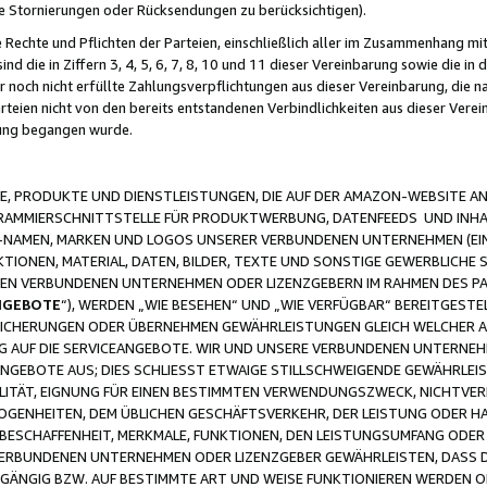
ge Stornierungen oder Rücksendungen zu berücksichtigen).
 Rechte und Pflichten der Parteien, einschließlich aller im Zusammenhang m
 die in Ziffern 3, 4, 5, 6, 7, 8, 10 und 11 dieser Vereinbarung sowie die in
er noch nicht erfüllte Zahlungsverpflichtungen aus dieser Vereinbarung, die
arteien nicht von den bereits entstandenen Verbindlichkeiten aus dieser Ver
gung begangen wurde.
 PRODUKTE UND DIENSTLEISTUNGEN, DIE AUF DER AMAZON-WEBSITE AN
GRAMMIERSCHNITTSTELLE FÜR PRODUKTWERBUNG, DATENFEEDS UND INH
-NAMEN, MARKEN UND LOGOS UNSERER VERBUNDENEN UNTERNEHMEN (EIN
IONEN, MATERIAL, DATEN, BILDER, TEXTE UND SONSTIGE GEWERBLICHE 
EREN VERBUNDENEN UNTERNEHMEN ODER LIZENZGEBERN IM RAHMEN DES 
NGEBOTE
“), WERDEN „WIE BESEHEN“ UND „WIE VERFÜGBAR“ BEREITGEST
CHERUNGEN ODER ÜBERNEHMEN GEWÄHRLEISTUNGEN GLEICH WELCHER AR
ZUG AUF DIE SERVICEANGEBOTE. WIR UND UNSERE VERBUNDENEN UNTERNEH
ANGEBOTE AUS; DIES SCHLIESST ETWAIGE STILLSCHWEIGENDE GEWÄHRLE
LITÄT, EIGNUNG FÜR EINEN BESTIMMTEN VERWENDUNGSZWECK, NICHTVER
OGENHEITEN, DEM ÜBLICHEN GESCHÄFTSVERKEHR, DER LEISTUNG ODER H
 BESCHAFFENHEIT, MERKMALE, FUNKTIONEN, DEN LEISTUNGSUMFANG ODER
VERBUNDENEN UNTERNEHMEN ODER LIZENZGEBER GEWÄHRLEISTEN, DASS D
HGÄNGIG BZW. AUF BESTIMMTE ART UND WEISE FUNKTIONIEREN WERDEN 