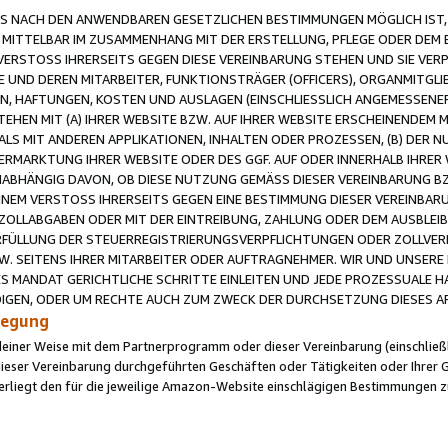
 NACH DEN ANWENDBAREN GESETZLICHEN BESTIMMUNGEN MÖGLICH IST, S
MITTELBAR IM ZUSAMMENHANG MIT DER ERSTELLUNG, PFLEGE ODER DEM BE
ERSTOSS IHRERSEITS GEGEN DIESE VEREINBARUNG STEHEN UND SIE VERP
UND DEREN MITARBEITER, FUNKTIONSTRÄGER (OFFICERS), ORGANMITGLI
N, HAFTUNGEN, KOSTEN UND AUSLAGEN (EINSCHLIESSLICH ANGEMESSENE
HEN MIT (A) IHRER WEBSITE BZW. AUF IHRER WEBSITE ERSCHEINENDEM M
LS MIT ANDEREN APPLIKATIONEN, INHALTEN ODER PROZESSEN, (B) DER 
RMARKTUNG IHRER WEBSITE ODER DES GGF. AUF ODER INNERHALB IHRER W
ABHÄNGIG DAVON, OB DIESE NUTZUNG GEMÄSS DIESER VEREINBARUNG B
EINEM VERSTOSS IHRERSEITS GEGEN EINE BESTIMMUNG DIESER VEREINBARU
D ZOLLABGABEN ODER MIT DER EINTREIBUNG, ZAHLUNG ODER DEM AUSBLEI
FÜLLUNG DER STEUERREGISTRIERUNGSVERPFLICHTUNGEN ODER ZOLLVERPF
W. SEITENS IHRER MITARBEITER ODER AUFTRAGNEHMER. WIR UND UNSERE
ES MANDAT GERICHTLICHE SCHRITTE EINLEITEN UND JEDE PROZESSUALE 
GEN, ODER UM RECHTE AUCH ZUM ZWECK DER DURCHSETZUNG DIESES AR
ilegung
endeiner Weise mit dem Partnerprogramm oder dieser Vereinbarung (einschließl
ieser Vereinbarung durchgeführten Geschäften oder Tätigkeiten oder Ihrer 
iegt den für die jeweilige Amazon-Website einschlägigen Bestimmungen z