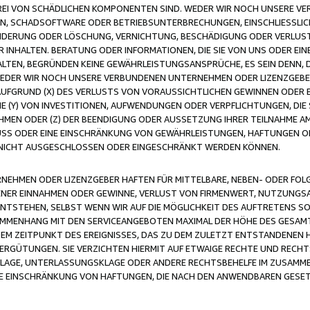
FREI VON SCHÄDLICHEN KOMPONENTEN SIND. WEDER WIR NOCH UNSERE 
VIREN, SCHADSOFTWARE ODER BETRIEBSUNTERBRECHUNGEN, EINSCHLIESSL
ÄNDERUNG ODER LÖSCHUNG, VERNICHTUNG, BESCHÄDIGUNG ODER VERLUST 
INHALTEN. BERATUNG ODER INFORMATIONEN, DIE SIE VON UNS ODER EIN
LTEN, BEGRÜNDEN KEINE GEWÄHRLEISTUNGSANSPRÜCHE, ES SEIN DENN, DI
WEDER WIR NOCH UNSERE VERBUNDENEN UNTERNEHMEN ODER LIZENZGEBE
FGRUND (X) DES VERLUSTS VON VORAUSSICHTLICHEN GEWINNEN ODER 
 (Y) VON INVESTITIONEN, AUFWENDUNGEN ODER VERPFLICHTUNGEN, DIE 
EN ODER (Z) DER BEENDIGUNG ODER AUSSETZUNG IHRER TEILNAHME A
LUSS ODER EINE EINSCHRÄNKUNG VON GEWÄHRLEISTUNGEN, HAFTUNGEN O
NICHT AUSGESCHLOSSEN ODER EINGESCHRÄNKT WERDEN KÖNNEN.
EHMEN ODER LIZENZGEBER HAFTEN FÜR MITTELBARE, NEBEN- ODER FOL
R EINNAHMEN ODER GEWINNE, VERLUST VON FIRMENWERT, NUTZUNGSAU
TSTEHEN, SELBST WENN WIR AUF DIE MÖGLICHKEIT DES AUFTRETENS S
MENHANG MIT DEN SERVICEANGEBOTEN MAXIMAL DER HÖHE DES GESAMT
M ZEITPUNKT DES EREIGNISSES, DAS ZU DEM ZULETZT ENTSTANDENEN 
ERGÜTUNGEN. SIE VERZICHTEN HIERMIT AUF ETWAIGE RECHTE UND RECHT
KLAGE, UNTERLASSUNGSKLAGE ODER ANDERE RECHTSBEHELFE IM ZUSAMME
NE EINSCHRÄNKUNG VON HAFTUNGEN, DIE NACH DEN ANWENDBAREN GESE