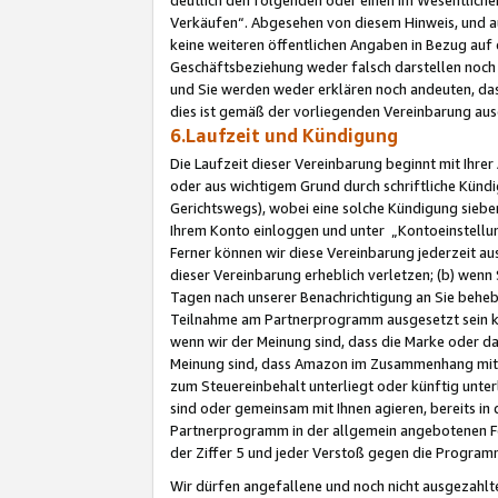
Verkäufen“. Abgesehen von diesem Hinweis, und a
keine weiteren öffentlichen Angaben in Bezug au
Geschäftsbeziehung weder falsch darstellen noch a
und Sie werden weder erklären noch andeuten, dass
dies ist gemäß der vorliegenden Vereinbarung ausd
6.Laufzeit und Kündigung
Die Laufzeit dieser Vereinbarung beginnt mit Ihre
oder aus wichtigem Grund durch schriftliche Kündi
Gerichtswegs), wobei eine solche Kündigung siebe
Ihrem Konto einloggen und unter „Kontoeinstellu
Ferner können wir diese Vereinbarung jederzeit aus
dieser Vereinbarung erheblich verletzen; (b) wenn
Tagen nach unserer Benachrichtigung an Sie behe
Teilnahme am Partnerprogramm ausgesetzt sein kö
wenn wir der Meinung sind, dass die Marke oder 
Meinung sind, dass Amazon im Zusammenhang mit d
zum Steuereinbehalt unterliegt oder künftig unter
sind oder gemeinsam mit Ihnen agieren, bereits in
Partnerprogramm in der allgemein angebotenen Fo
der Ziffer 5 und jeder Verstoß gegen die Programm
Wir dürfen angefallene und noch nicht ausgezahlt