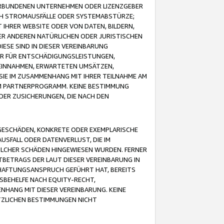
VERBUNDENEN UNTERNEHMEN ODER LIZENZGEBER
ICH STROMAUSFÄLLE ODER SYSTEMABSTÜRZE;
IHRER WEBSITE ODER VON DATEN, BILDERN,
ER ANDEREN NATÜRLICHEN ODER JURISTISCHEN
ESE SIND IN DIESER VEREINBARUNG
R FÜR ENTSCHÄDIGUNGSLEISTUNGEN,
EINNAHMEN, ERWARTETEN UMSÄTZEN,
SIE IM ZUSAMMENHANG MIT IHRER TEILNAHME AM
M PARTNERPROGRAMM. KEINE BESTIMMUNG
DER ZUSICHERUNGEN, DIE NACH DEN
GESCHÄDEN, KONKRETE ODER EXEMPLARISCHE
SFALL ODER DATENVERLUST, DIE IM
OLCHER SCHÄDEN HINGEWIESEN WURDEN. FERNER
BETRAGS DER LAUT DIESER VEREINBARUNG IN
HAFTUNGSANSPRUCH GEFÜHRT HAT, BEREITS
SBEHELFE NACH EQUITY-RECHT,
NHANG MIT DIESER VEREINBARUNG. KEINE
TZLICHEN BESTIMMUNGEN NICHT