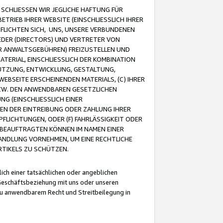
CHLIESSEN WIR JEGLICHE HAFTUNG FÜR
TRIEB IHRER WEBSITE (EINSCHLIESSLICH IHRER
FLICHTEN SICH, UNS, UNSERE VERBUNDENEN
EDER (DIRECTORS) UND VERTRETER VON
R ANWALTSGEBÜHREN) FREIZUSTELLEN UND
ATERIAL, EINSCHLIESSLICH DER KOMBINATION
NUTZUNG, ENTWICKLUNG, GESTALTUNG,
EBSEITE ERSCHEINENDEN MATERIALS, (C) IHRER
ZW. DEN ANWENDBAREN GESETZLICHEN
NG (EINSCHLIESSLICH EINER
BEN DER EINTREIBUNG ODER ZAHLUNG IHRER
LICHTUNGEN, ODER (F) FAHRLÄSSIGKEIT ODER
 BEAUFTRAGTEN KÖNNEN IM NAMEN EINER
HANDLUNG VORNEHMEN, UM EINE RECHTLICHE
TIKELS ZU SCHÜTZEN.
ich einer tatsächlichen oder angeblichen
Geschäftsbeziehung mit uns oder unseren
u anwendbarem Recht und Streitbeilegung in