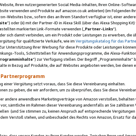
ebsite, Ihren nutzergenerierten Social Media-Inhalten, Ihren Online-Softwar
ebsite verwenden und Produkte auf amazon.co.uk anbieten) (im Folgenden Ihr
-Websites bzw., sofern dies an Ihrem Standort verfügbar ist, einer ander
ite
“) oder (ii) mit der Partner-ID in Alexa Skill (über das Alexa Shopping Ki
estellten markierten Link-Formate verwenden („
Partner-Links
“).
oder sich damit verbinden, um ein Produkt oder Leistungen zu erwerben, di
gütung für qualifizierte Verkäufe, wie im
Vergütungskatalog für das Part
Zur Unterstützung Ihrer Werbung für diese Produkte oder Leistungen können w
linkungs-Tools, Schnittstellen für Anwendungsprogramme, die Alexa-Funktion
Programminhalte
“) zur Verfügung stellen. Der Begriff „Programminhalte“ be
halte in Bezug auf Produkte, die auf Websites angeboten werden, bei denen 
as Partnerprogramm
einer Vergütung setzt voraus, dass Sie diese Vereinbarung einhalten.
ionen zu geben, die wir anfordern, um zu überprüfen, dass Sie diese Vereinba
oder andere anwendbare Marketingverträge von Amazon verstoßen, behalten w
 vor, sämtliche im Rahmen dieser Vereinbarung andernfalls an Sie zahlbare
tellen (und Sie stimmen zu, keinen Anspruch auf entsprechende Vergütungen
 dem Verstoß stehen, und unbeschadet des Rechts von Amazon, Ersatz für 
azu, dass unsere Kunden zu Ihren Kunden werden. Zwischen Ihnen und Amaz