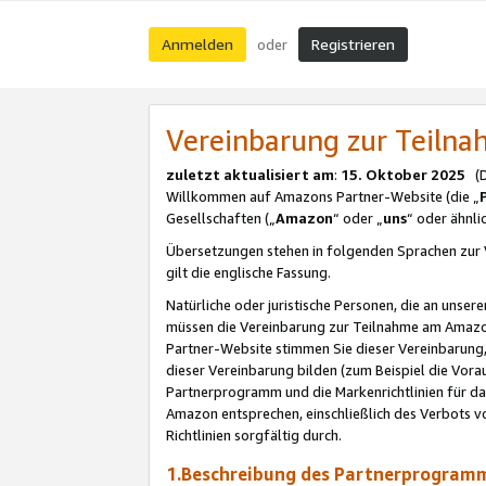
Anmelden
Registrieren
oder
Vereinbarung zur Teil
zuletzt aktualisiert am
:
15. Oktober 2025
(De
Willkommen auf Amazons Partner-Website (die „
Gesellschaften („
Amazon
“ oder „
uns
“ oder ähnl
Übersetzungen stehen in folgenden Sprachen zur 
gilt die englische Fassung.
Natürliche oder juristische Personen, die an uns
müssen die Vereinbarung zur Teilnahme am Amaz
Partner-Website stimmen Sie dieser Vereinbarung,
dieser Vereinbarung bilden (zum Beispiel die Vo
Partnerprogramm und die Markenrichtlinien für da
Amazon entsprechen, einschließlich des Verbots vo
Richtlinien sorgfältig durch.
1.Beschreibung des Partnerprogra