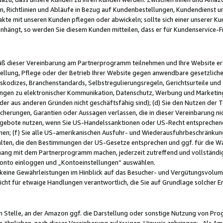
, Richtlinien und Abläufe in Bezug auf Kundenbestellungen, Kundendienst 
kte mit unseren Kunden pflegen oder abwickeln; sollte sich einer unserer Ku
nhängt, so werden Sie diesem Kunden mitteilen, dass er für Kundenservic
emäß dieser Vereinbarung am Partnerprogramm teilnehmen und Ihre Website er
ellung, Pflege oder der Betrieb Ihrer Website gegen anwendbare gesetzlich
skodizes, Branchenstandards, Selbstregulierungsregeln, Gerichtsurteile und 
ngen zu elektronischer Kommunikation, Datenschutz, Werbung und Marketing)
 oder aus anderen Gründen nicht geschäftsfähig sind); (d) Sie den Nutzen de
cherungen, Garantien oder Aussagen verlassen, die in dieser Vereinbarung nich
gebote nutzen, wenn Sie US-Handelssanktionen oder US-Recht entsprechen
men; (f) Sie alle US-amerikanischen Ausfuhr- und Wiederausfuhrbeschränkun
ten, die den Bestimmungen der US-Gesetze entsprechen und ggf. für die Wa
hang mit dem Partnerprogramm machen, jederzeit zutreffend und vollständig 
 Konto einloggen und „Kontoeinstellungen“ auswählen.
keine Gewährleistungen im Hinblick auf das Besucher- und Vergütungsvolu
icht für etwaige Handlungen verantwortlich, die Sie auf Grundlage solcher
en Stelle, an der Amazon ggf. die Darstellung oder sonstige Nutzung von Pr
 ähnlichen, nach dieser Vereinbarung zulässigen, Hinweis anbringen: „Als Ama