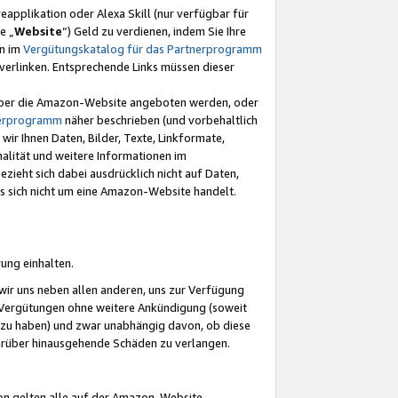
eapplikation oder Alexa Skill (nur verfügbar für
e „
Website
“) Geld zu verdienen, indem Sie Ihre
en im
Vergütungskatalog für das Partnerprogramm
t) verlinken. Entsprechende Links müssen dieser
e über die Amazon-Website angeboten werden, oder
nerprogramm
näher beschrieben (und vorbehaltlich
ir Ihnen Daten, Bilder, Texte, Linkformate,
alität und weitere Informationen im
zieht sich dabei ausdrücklich nicht auf Daten,
es sich nicht um eine Amazon-Website handelt.
rung einhalten.
ir uns neben allen anderen, uns zur Verfügung
n Vergütungen ohne weitere Ankündigung (soweit
 zu haben) und zwar unabhängig davon, ob diese
darüber hinausgehende Schäden zu verlangen.
on gelten alle auf der Amazon-Website