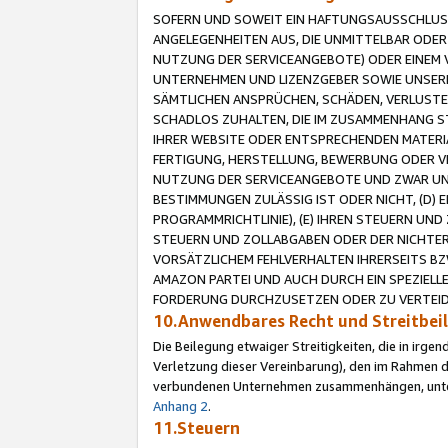
SOFERN UND SOWEIT EIN HAFTUNGSAUSSCHLUSS
ANGELEGENHEITEN AUS, DIE UNMITTELBAR ODER 
NUTZUNG DER SERVICEANGEBOTE) ODER EINEM V
UNTERNEHMEN UND LIZENZGEBER SOWIE UNSERE 
SÄMTLICHEN ANSPRÜCHEN, SCHÄDEN, VERLUSTE
SCHADLOS ZUHALTEN, DIE IM ZUSAMMENHANG STE
IHRER WEBSITE ODER ENTSPRECHENDEN MATERIA
FERTIGUNG, HERSTELLUNG, BEWERBUNG ODER VE
NUTZUNG DER SERVICEANGEBOTE UND ZWAR UN
BESTIMMUNGEN ZULÄSSIG IST ODER NICHT, (D) 
PROGRAMMRICHTLINIE), (E) IHREN STEUERN UN
STEUERN UND ZOLLABGABEN ODER DER NICHTER
VORSÄTZLICHEM FEHLVERHALTEN IHRERSEITS BZ
AMAZON PARTEI UND AUCH DURCH EIN SPEZIELL
FORDERUNG DURCHZUSETZEN ODER ZU VERTEIDI
10.Anwendbares Recht und Streitbe
Die Beilegung etwaiger Streitigkeiten, die in irg
Verletzung dieser Vereinbarung), den im Rahmen d
verbundenen Unternehmen zusammenhängen, unterl
Anhang 2
.
11.Steuern