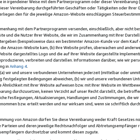
e in irgendeiner Weise mit dem Partnerprogramm oder dieser Vereinbarung (ei
ieser Vereinbarung durchgeführten Geschäften oder Tätigkeiten oder Ihrer 
liegen den für die jeweilige Amazon-Website einschlägigen Steuerbestim
mmenhang mit dem Partnerprogramm versenden, einschließlich, aber nicht be
site und die Nutzer Ihrer Website, die wir im Zusammenhang mit Ihrer Darst
itergeben (beispielsweise dass ein bestimmter Amazon-Kunde vor dem Kauf
uf die Amazon-Website kam, (b) Ihre Website prüfen, überwachen und anderwei
r Website dargestelltes Logo und die auf Ihrer Website dargestellte Impleme
reproduzieren, verbreiten und darstellen. Informationen darüber, wie wir per
ng in
Anhang 4
.
 (a) wir und unsere verbundenen Unternehmen jederzeit (mittelbar oder unmit
ng festgelegten Bedingungen abweichen, (b) wir und unsere verbundenen Unte
 Ähnlichkeit mit Ihrer Website aufweisen bzw. mit Ihrer Website im Wettbewer
barung durchzusetzen, keinen Verzicht auf unser Recht darstellt, die betrof
liche Festlegungen, Aktualisierungen, Handlungen und Zustimmungen, die wi
enommen bzw. erteilt werden und nur wirksam sind, wenn sie schriftlich dur
stimmung von Amazon dürfen Sie diese Vereinbarung weder Kraft Gesetzes no
die Parteien und deren jeweilige Rechtsnachfolger und Abtretungsempfänger 
ngsempfängern durchsetzbar und kommt diesen zugute.