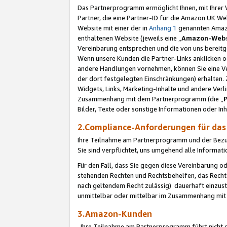
Das Partnerprogramm ermöglicht Ihnen, mit Ihrer W
Partner, die eine Partner-ID für die Amazon UK W
Website mit einer der in
Anhang 1
genannten Amazon
enthaltenen Website (jeweils eine „
Amazon-Webs
Vereinbarung entsprechen und die von uns bereitg
Wenn unsere Kunden die Partner-Links anklicken 
andere Handlungen vornehmen, können Sie eine Ver
der dort festgelegten Einschränkungen) erhalten. 
Widgets, Links, Marketing-Inhalte und andere Ver
Zusammenhang mit dem Partnerprogramm (die „
Bilder, Texte oder sonstige Informationen oder In
2.Compliance-Anforderungen für d
Ihre Teilnahme am Partnerprogramm und der Bezug 
Sie sind verpflichtet, uns umgehend alle Informat
Für den Fall, dass Sie gegen diese Vereinbarung 
stehenden Rechten und Rechtsbehelfen, das Recht
nach geltendem Recht zulässig) dauerhaft einzus
unmittelbar oder mittelbar im Zusammenhang mit
3.Amazon-Kunden
Ihre Teilnahme am Partnerprogramm führt nicht d