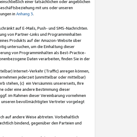
nschließlich einer tatsächlichen oder angeblichen
Geschäftsbeziehung mit uns oder unseren
mungen in
Anhang 3
.
schränkt auf E-Mails, Push- und SMS-Nachrichten.
ellung von Partner-Links und Programminhalten
 eines Produkts auf der Amazon-Website über
tig untersuchen, um die Einhaltung dieser
ntierung von Programminhalten als Best-Practice-
sonenbezogene Daten verarbeiten, finden Sie in der
telbar) Internet-Verkehr (Traffic) anregen können,
rnehmen jederzeit (unmittelbar oder mittelbar)
b stehen, (c) ein Versäumnis unsererseits, Ihre
fene oder eine andere Bestimmung dieser
r ggf. im Rahmen dieser Vereinbarung vornehmen
ch unseren bevollmächtigten Vertreter vorgelegt
ch auf andere Weise abtreten. Vorbehaltlich
rechtlich bindend, gegenüber den Parteien und