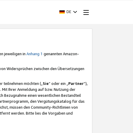
DE
en jeweiligen in
Anhang 1
genannten Amazon-
e von Widersprüchen zwischen den Übersetzungen
er teilnehmen möchten („
Sie
“ oder ein „
Partner
“),
. Mit Ihrer Anmeldung auf bzw. Nutzung der
durch Bezugnahme einen wesentlichen Bestandteil
 Partnerprogramm, den Vergütungskatalog für das
ichst, müssen den Community-Richtlinien von
fernt werden. Bitte lies die Vorgaben und