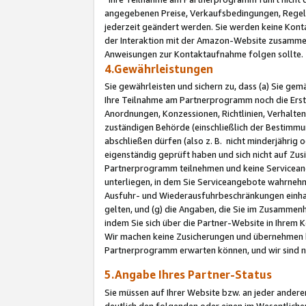
angegebenen Preise, Verkaufsbedingungen, Regeln
jederzeit geändert werden. Sie werden keine Konta
der Interaktion mit der Amazon-Website zusamme
Anweisungen zur Kontaktaufnahme folgen sollte.
4.Gewährleistungen
Sie gewährleisten und sichern zu, dass (a) Sie g
Ihre Teilnahme am Partnerprogramm noch die Erst
Anordnungen, Konzessionen, Richtlinien, Verhalten
zuständigen Behörde (einschließlich der Bestimmu
abschließen dürfen (also z. B. nicht minderjährig
eigenständig geprüft haben und sich nicht auf Zusi
Partnerprogramm teilnehmen und keine Servicean
unterliegen, in dem Sie Serviceangebote wahrneh
Ausfuhr- und Wiederausfuhrbeschränkungen einhal
gelten, und (g) die Angaben, die Sie im Zusammen
indem Sie sich über die Partner-Website in Ihrem
Wir machen keine Zusicherungen und übernehmen 
Partnerprogramm erwarten können, und wir sind n
5.Angabe Ihres Partner-Status
Sie müssen auf Ihrer Website bzw. an jeder ander
deutlich den folgenden oder einen im Wesentlichen