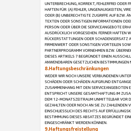
UNTERBRECHUNG, KORREKT, FEHLERFREI ODER 
HAFTEN FÜR: (A) FEHLER, UNGENAUIGKEITEN, 
ODER (B) UNBERECHTIGTE ZUGRIFFE AUF BZW. 
TEXTEN ODER SONSTIGEN INFORMATIONEN ODER 
PERSON ODER ÜBER DIE SERVICEANGEBOTE ERHA
AUSDRÜCKLICH VORGESEHEN. FERNER HAFTEN 
RÜCKERSTATTUNGEN ODER SCHADENSERSATZ AU
FIRMENWERT ODER SONSTIGEN VORTEILEN SOWIE
PARTNERPROGRAMM VORNEHMEN BZW. ÜBERNEHM
DIESES ARTIKELS 7 BEGRÜNDET EINEN AUSSCH
ANWENDBAREN GESETZLICHEN BESTIMMUNGEN 
8.Haftungsbeschränkungen
WEDER WIR NOCH UNSERE VERBUNDENEN UNTERN
SCHÄDEN ODER SCHÄDEN AUFGRUND ENTGANGENE
ZUSAMMENHANG MIT DEN SERVICEANGEBOTEN EN
ENTSPRICHT UNSERE GESAMTHAFTUNG IM ZUSAM
DEM 12-MONATSZEITRAUM UNMITTELBAR VOR DE
GEZAHLTEN ODER NOCH AN SIE ZU ZAHLENDEN V
EINSCHLIESSLICH DES RECHTS AUF ERFÜLLUNGS
BESTIMMUNG DIESES ABSATZES BEGRÜNDET EI
EINGESCHRÄNKT WERDEN KÖNNEN.
9.Haftungsfreistellung