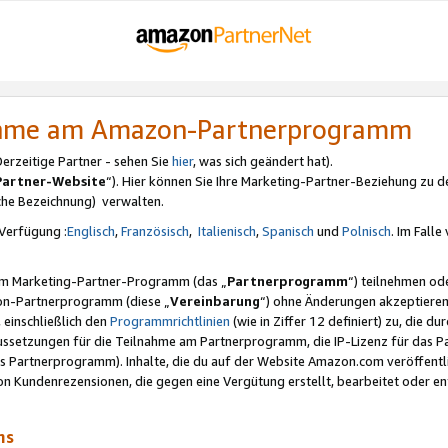
nahme am Amazon-Partnerprogramm
rzeitige Partner - sehen Sie
hier
, was sich geändert hat).
Partner-Website
“). Hier können Sie Ihre Marketing-Partner-Beziehung zu d
iche Bezeichnung) verwalten.
Verfügung :
Englisch
,
Französisch
,
Italienisch
,
Spanisch
und
Polnisch
. Im Fall
erem Marketing-Partner-Programm (das „
Partnerprogramm
“) teilnehmen od
on-Partnerprogramm (diese „
Vereinbarung
“) ohne Änderungen akzeptieren
 einschließlich den
Programmrichtlinien
(wie in Ziffer 12 definiert) zu, die 
raussetzungen für die Teilnahme am Partnerprogramm, die IP-Lizenz für das
s Partnerprogramm). Inhalte, die du auf der Website Amazon.com veröffentl
n Kundenrezensionen, die gegen eine Vergütung erstellt, bearbeitet oder ent
mms