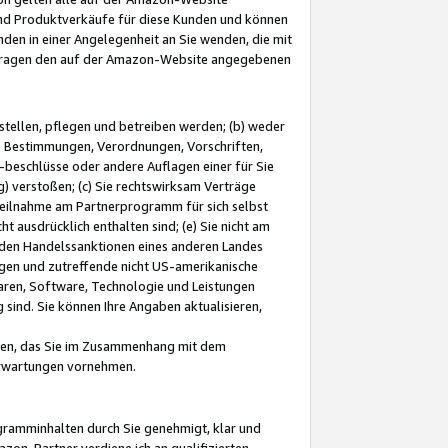
und Produktverkäufe für diese Kunden und können
nden in einer Angelegenheit an Sie wenden, die mit
e-Fragen den auf der Amazon-Website angegebenen
stellen, pflegen und betreiben werden; (b) weder
e Bestimmungen, Verordnungen, Vorschriften,
-beschlüsse oder andere Auflagen einer für Sie
 verstoßen; (c) Sie rechtswirksam Verträge
r Teilnahme am Partnerprogramm für sich selbst
t ausdrücklich enthalten sind; (e) Sie nicht am
den Handelssanktionen eines anderen Landes
gen und zutreffende nicht US-amerikanische
ren, Software, Technologie und Leistungen
sind. Sie können Ihre Angaben aktualisieren,
men, das Sie im Zusammenhang mit dem
 Erwartungen vornehmen.
ogramminhalten durch Sie genehmigt, klar und
zon-Partner verdiene ich an qualifizierten