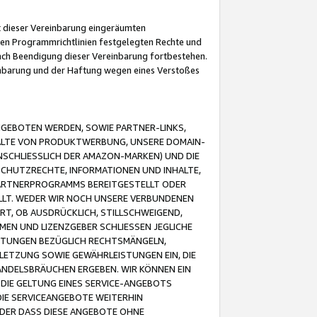
it dieser Vereinbarung eingeräumten
 den Programmrichtlinien festgelegten Rechte und
 nach Beendigung dieser Vereinbarung fortbestehen.
einbarung und der Haftung wegen eines Verstoßes
GEBOTEN WERDEN, SOWIE PARTNER-LINKS,
ALTE VON PRODUKTWERBUNG, UNSERE DOMAIN-
SCHLIESSLICH DER AMAZON-MARKEN) UND DIE
SCHUTZRECHTE, INFORMATIONEN UND INHALTE,
PARTNERPROGRAMMS BEREITGESTELLT ODER
ELLT. WEDER WIR NOCH UNSERE VERBUNDENEN
T, OB AUSDRÜCKLICH, STILLSCHWEIGEND,
MEN UND LIZENZGEBER SCHLIESSEN JEGLICHE
ISTUNGEN BEZÜGLICH RECHTSMÄNGELN,
LETZUNG SOWIE GEWÄHRLEISTUNGEN EIN, DIE
ANDELSBRÄUCHEN ERGEBEN. WIR KÖNNEN EIN
 DIE GELTUNG EINES SERVICE-ANGEBOTS
IE SERVICEANGEBOTE WEITERHIN
ODER DASS DIESE ANGEBOTE OHNE