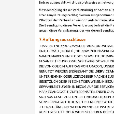
Betrag ausgezahlt wird (beispielsweise um etwai
Mit Beendigung dieser Vereinbarung erlöschen alle
Lizenzen/Nutzungsrechte; hiervon ausgenommen sind
Pflichten der Parteien sowie ggf. entstandene, ab
Die Beendigung dieser Vereinbarung befreit die P
gegen diese Vereinbarung, der vor deren Beendi
7.Haftungsausschlüsse
DAS PARTNERPROGRAMM, DIE AMAZON-WEBSITE,
LINKFORMATE, INHALTE, DIE ANWENDUNGSPRO
NAMEN, MARKEN UND LOGOS SOWIE DIE DOMAIN
GESAMTE TECHNOLOGIE, SOFTWARE SOWIE FUNKT
DIE VON ODER IM AUFTRAG VON AMAZON, UNS
GENUTZT WERDEN (INSGESAMT DIE „
SERVICEA
UNTERNEHMEN ODER LIZENZGEBER MACHEN ZUSI
GESETZLICH ODER IN SONSTIGER WEISE, IN BE
GEWÄHRLEISTUNGEN IN BEZUG AUF DIE SERVICE
MARKTGÄNGIGKEIT, ZUFRIEDENSTELLENDER QUA
SICH AUS GESETZLICHEN BESTIMMUNGEN, GEPFL
SERVICEANGEBOT JEDERZEIT BEENDEN BZW. DIE
JEDERZEIT ÄNDERN. WEDER WIR NOCH UNSERE 
BEREITGESTELLT ODER WIE BESCHRIEBEN DURC