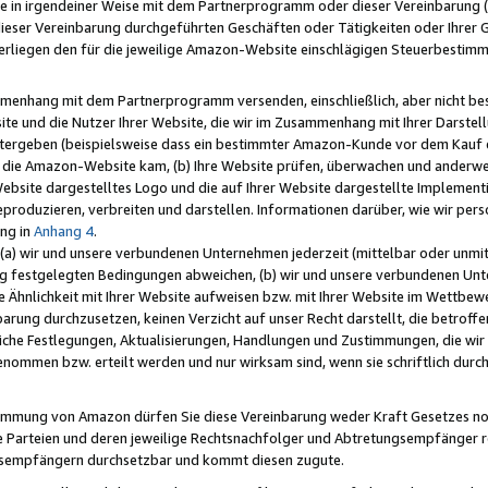
e in irgendeiner Weise mit dem Partnerprogramm oder dieser Vereinbarung (ei
ieser Vereinbarung durchgeführten Geschäften oder Tätigkeiten oder Ihrer 
liegen den für die jeweilige Amazon-Website einschlägigen Steuerbestim
mmenhang mit dem Partnerprogramm versenden, einschließlich, aber nicht be
site und die Nutzer Ihrer Website, die wir im Zusammenhang mit Ihrer Darst
itergeben (beispielsweise dass ein bestimmter Amazon-Kunde vor dem Kauf
uf die Amazon-Website kam, (b) Ihre Website prüfen, überwachen und anderwei
r Website dargestelltes Logo und die auf Ihrer Website dargestellte Impleme
reproduzieren, verbreiten und darstellen. Informationen darüber, wie wir per
ng in
Anhang 4
.
 (a) wir und unsere verbundenen Unternehmen jederzeit (mittelbar oder unmit
ng festgelegten Bedingungen abweichen, (b) wir und unsere verbundenen Unte
 Ähnlichkeit mit Ihrer Website aufweisen bzw. mit Ihrer Website im Wettbewer
barung durchzusetzen, keinen Verzicht auf unser Recht darstellt, die betrof
liche Festlegungen, Aktualisierungen, Handlungen und Zustimmungen, die wi
enommen bzw. erteilt werden und nur wirksam sind, wenn sie schriftlich dur
stimmung von Amazon dürfen Sie diese Vereinbarung weder Kraft Gesetzes no
die Parteien und deren jeweilige Rechtsnachfolger und Abtretungsempfänger 
ngsempfängern durchsetzbar und kommt diesen zugute.