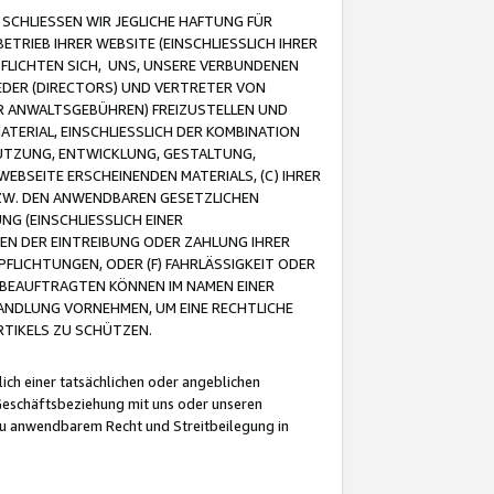
CHLIESSEN WIR JEGLICHE HAFTUNG FÜR
TRIEB IHRER WEBSITE (EINSCHLIESSLICH IHRER
FLICHTEN SICH, UNS, UNSERE VERBUNDENEN
EDER (DIRECTORS) UND VERTRETER VON
R ANWALTSGEBÜHREN) FREIZUSTELLEN UND
ATERIAL, EINSCHLIESSLICH DER KOMBINATION
NUTZUNG, ENTWICKLUNG, GESTALTUNG,
EBSEITE ERSCHEINENDEN MATERIALS, (C) IHRER
ZW. DEN ANWENDBAREN GESETZLICHEN
NG (EINSCHLIESSLICH EINER
BEN DER EINTREIBUNG ODER ZAHLUNG IHRER
LICHTUNGEN, ODER (F) FAHRLÄSSIGKEIT ODER
 BEAUFTRAGTEN KÖNNEN IM NAMEN EINER
HANDLUNG VORNEHMEN, UM EINE RECHTLICHE
TIKELS ZU SCHÜTZEN.
ich einer tatsächlichen oder angeblichen
Geschäftsbeziehung mit uns oder unseren
u anwendbarem Recht und Streitbeilegung in