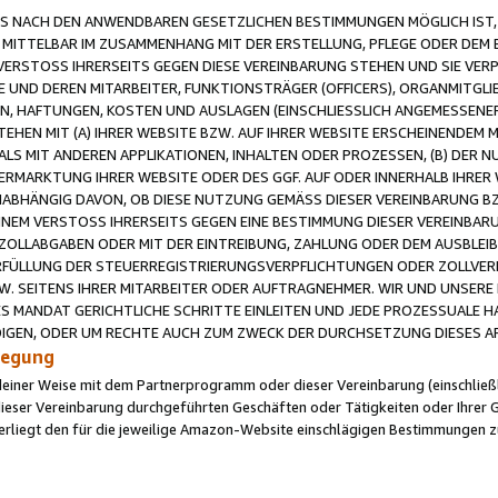
 NACH DEN ANWENDBAREN GESETZLICHEN BESTIMMUNGEN MÖGLICH IST, S
MITTELBAR IM ZUSAMMENHANG MIT DER ERSTELLUNG, PFLEGE ODER DEM BE
ERSTOSS IHRERSEITS GEGEN DIESE VEREINBARUNG STEHEN UND SIE VERP
UND DEREN MITARBEITER, FUNKTIONSTRÄGER (OFFICERS), ORGANMITGLI
N, HAFTUNGEN, KOSTEN UND AUSLAGEN (EINSCHLIESSLICH ANGEMESSENE
HEN MIT (A) IHRER WEBSITE BZW. AUF IHRER WEBSITE ERSCHEINENDEM M
LS MIT ANDEREN APPLIKATIONEN, INHALTEN ODER PROZESSEN, (B) DER 
RMARKTUNG IHRER WEBSITE ODER DES GGF. AUF ODER INNERHALB IHRER W
ABHÄNGIG DAVON, OB DIESE NUTZUNG GEMÄSS DIESER VEREINBARUNG B
EINEM VERSTOSS IHRERSEITS GEGEN EINE BESTIMMUNG DIESER VEREINBARU
D ZOLLABGABEN ODER MIT DER EINTREIBUNG, ZAHLUNG ODER DEM AUSBLEI
FÜLLUNG DER STEUERREGISTRIERUNGSVERPFLICHTUNGEN ODER ZOLLVERPF
W. SEITENS IHRER MITARBEITER ODER AUFTRAGNEHMER. WIR UND UNSERE
ES MANDAT GERICHTLICHE SCHRITTE EINLEITEN UND JEDE PROZESSUALE 
GEN, ODER UM RECHTE AUCH ZUM ZWECK DER DURCHSETZUNG DIESES AR
ilegung
endeiner Weise mit dem Partnerprogramm oder dieser Vereinbarung (einschließl
ieser Vereinbarung durchgeführten Geschäften oder Tätigkeiten oder Ihrer 
iegt den für die jeweilige Amazon-Website einschlägigen Bestimmungen z