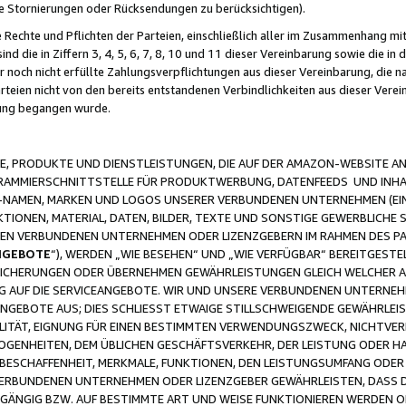
ge Stornierungen oder Rücksendungen zu berücksichtigen).
 Rechte und Pflichten der Parteien, einschließlich aller im Zusammenhang m
 die in Ziffern 3, 4, 5, 6, 7, 8, 10 und 11 dieser Vereinbarung sowie die in
er noch nicht erfüllte Zahlungsverpflichtungen aus dieser Vereinbarung, die
arteien nicht von den bereits entstandenen Verbindlichkeiten aus dieser Ver
gung begangen wurde.
 PRODUKTE UND DIENSTLEISTUNGEN, DIE AUF DER AMAZON-WEBSITE AN
GRAMMIERSCHNITTSTELLE FÜR PRODUKTWERBUNG, DATENFEEDS UND INH
-NAMEN, MARKEN UND LOGOS UNSERER VERBUNDENEN UNTERNEHMEN (EIN
IONEN, MATERIAL, DATEN, BILDER, TEXTE UND SONSTIGE GEWERBLICHE 
EREN VERBUNDENEN UNTERNEHMEN ODER LIZENZGEBERN IM RAHMEN DES 
NGEBOTE
“), WERDEN „WIE BESEHEN“ UND „WIE VERFÜGBAR“ BEREITGEST
CHERUNGEN ODER ÜBERNEHMEN GEWÄHRLEISTUNGEN GLEICH WELCHER AR
ZUG AUF DIE SERVICEANGEBOTE. WIR UND UNSERE VERBUNDENEN UNTERNEH
ANGEBOTE AUS; DIES SCHLIESST ETWAIGE STILLSCHWEIGENDE GEWÄHRLE
LITÄT, EIGNUNG FÜR EINEN BESTIMMTEN VERWENDUNGSZWECK, NICHTVER
OGENHEITEN, DEM ÜBLICHEN GESCHÄFTSVERKEHR, DER LEISTUNG ODER H
 BESCHAFFENHEIT, MERKMALE, FUNKTIONEN, DEN LEISTUNGSUMFANG ODER
VERBUNDENEN UNTERNEHMEN ODER LIZENZGEBER GEWÄHRLEISTEN, DASS D
HGÄNGIG BZW. AUF BESTIMMTE ART UND WEISE FUNKTIONIEREN WERDEN 