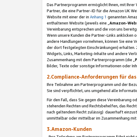
Das Partnerprogramm ermöglicht Ihnen, mit Ihrer W
Partner, die eine Partner-ID für die Amazon UK W
Website mit einer der in
Anhang 1
genannten Amazon
enthaltenen Website (jeweils eine „
Amazon-Webs
Vereinbarung entsprechen und die von uns bereitg
Wenn unsere Kunden die Partner-Links anklicken 
andere Handlungen vornehmen, können Sie eine Ver
der dort festgelegten Einschränkungen) erhalten. 
Widgets, Links, Marketing-Inhalte und andere Ver
Zusammenhang mit dem Partnerprogramm (die „
Bilder, Texte oder sonstige Informationen oder In
2.Compliance-Anforderungen für d
Ihre Teilnahme am Partnerprogramm und der Bezug 
Sie sind verpflichtet, uns umgehend alle Informat
Für den Fall, dass Sie gegen diese Vereinbarung 
stehenden Rechten und Rechtsbehelfen, das Recht
nach geltendem Recht zulässig) dauerhaft einzus
unmittelbar oder mittelbar im Zusammenhang mit
3.Amazon-Kunden
Ihre Teilnahme am Partnerprogramm führt nicht d