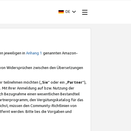
DE
en jeweiligen in
Anhang 1
genannten Amazon-
e von Widersprüchen zwischen den Übersetzungen
er teilnehmen möchten („
Sie
“ oder ein „
Partner
“),
. Mit Ihrer Anmeldung auf bzw. Nutzung der
durch Bezugnahme einen wesentlichen Bestandteil
 Partnerprogramm, den Vergütungskatalog für das
ichst, müssen den Community-Richtlinien von
fernt werden. Bitte lies die Vorgaben und