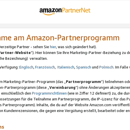
nahme am Amazon-Partnerprogramm
rzeitige Partner - sehen Sie
hier
, was sich geändert hat).
Partner-Website
“). Hier können Sie Ihre Marketing-Partner-Beziehung zu d
iche Bezeichnung) verwalten.
Verfügung :
Englisch
,
Französisch
,
Italienisch
,
Spanisch
und
Polnisch
. Im Fall
erem Marketing-Partner-Programm (das „
Partnerprogramm
“) teilnehmen od
on-Partnerprogramm (diese „
Vereinbarung
“) ohne Änderungen akzeptieren
 einschließlich den
Programmrichtlinien
(wie in Ziffer 12 definiert) zu, die 
raussetzungen für die Teilnahme am Partnerprogramm, die IP-Lizenz für das
s Partnerprogramm). Inhalte, die du auf der Website Amazon.com veröffentl
n Kundenrezensionen, die gegen eine Vergütung erstellt, bearbeitet oder ent
mms