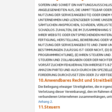
SOFERN UND SOWEIT EIN HAFTUNGSAUSSCHLUSS
ANGELEGENHEITEN AUS, DIE UNMITTELBAR ODER 
NUTZUNG DER SERVICEANGEBOTE) ODER EINEM V
UNTERNEHMEN UND LIZENZGEBER SOWIE UNSERE 
SÄMTLICHEN ANSPRÜCHEN, SCHÄDEN, VERLUSTE
SCHADLOS ZUHALTEN, DIE IM ZUSAMMENHANG STE
IHRER WEBSITE ODER ENTSPRECHENDEN MATERIA
FERTIGUNG, HERSTELLUNG, BEWERBUNG ODER VE
NUTZUNG DER SERVICEANGEBOTE UND ZWAR UN
BESTIMMUNGEN ZULÄSSIG IST ODER NICHT, (D) 
PROGRAMMRICHTLINIE), (E) IHREN STEUERN UN
STEUERN UND ZOLLABGABEN ODER DER NICHTER
VORSÄTZLICHEM FEHLVERHALTEN IHRERSEITS BZ
AMAZON PARTEI UND AUCH DURCH EIN SPEZIELL
FORDERUNG DURCHZUSETZEN ODER ZU VERTEIDI
10.Anwendbares Recht und Streitbe
Die Beilegung etwaiger Streitigkeiten, die in irg
Verletzung dieser Vereinbarung), den im Rahmen d
verbundenen Unternehmen zusammenhängen, unterl
Anhang 2
.
11.Steuern