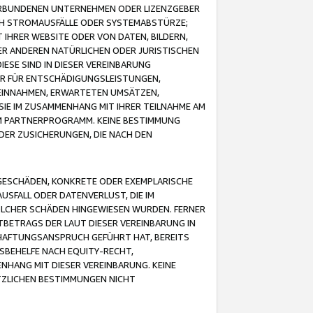
VERBUNDENEN UNTERNEHMEN ODER LIZENZGEBER
ICH STROMAUSFÄLLE ODER SYSTEMABSTÜRZE;
IHRER WEBSITE ODER VON DATEN, BILDERN,
ER ANDEREN NATÜRLICHEN ODER JURISTISCHEN
ESE SIND IN DIESER VEREINBARUNG
R FÜR ENTSCHÄDIGUNGSLEISTUNGEN,
EINNAHMEN, ERWARTETEN UMSÄTZEN,
SIE IM ZUSAMMENHANG MIT IHRER TEILNAHME AM
M PARTNERPROGRAMM. KEINE BESTIMMUNG
DER ZUSICHERUNGEN, DIE NACH DEN
GESCHÄDEN, KONKRETE ODER EXEMPLARISCHE
SFALL ODER DATENVERLUST, DIE IM
OLCHER SCHÄDEN HINGEWIESEN WURDEN. FERNER
BETRAGS DER LAUT DIESER VEREINBARUNG IN
HAFTUNGSANSPRUCH GEFÜHRT HAT, BEREITS
SBEHELFE NACH EQUITY-RECHT,
NHANG MIT DIESER VEREINBARUNG. KEINE
TZLICHEN BESTIMMUNGEN NICHT