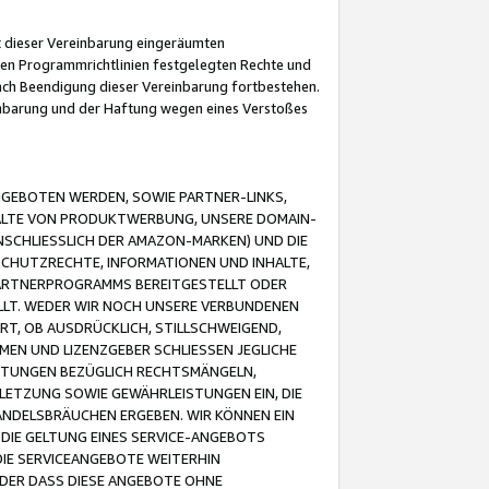
it dieser Vereinbarung eingeräumten
 den Programmrichtlinien festgelegten Rechte und
 nach Beendigung dieser Vereinbarung fortbestehen.
einbarung und der Haftung wegen eines Verstoßes
GEBOTEN WERDEN, SOWIE PARTNER-LINKS,
ALTE VON PRODUKTWERBUNG, UNSERE DOMAIN-
SCHLIESSLICH DER AMAZON-MARKEN) UND DIE
SCHUTZRECHTE, INFORMATIONEN UND INHALTE,
PARTNERPROGRAMMS BEREITGESTELLT ODER
ELLT. WEDER WIR NOCH UNSERE VERBUNDENEN
T, OB AUSDRÜCKLICH, STILLSCHWEIGEND,
MEN UND LIZENZGEBER SCHLIESSEN JEGLICHE
ISTUNGEN BEZÜGLICH RECHTSMÄNGELN,
LETZUNG SOWIE GEWÄHRLEISTUNGEN EIN, DIE
ANDELSBRÄUCHEN ERGEBEN. WIR KÖNNEN EIN
 DIE GELTUNG EINES SERVICE-ANGEBOTS
IE SERVICEANGEBOTE WEITERHIN
ODER DASS DIESE ANGEBOTE OHNE