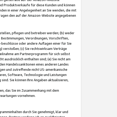
und Produktverkäufe für diese Kunden und können
nden in einer Angelegenheit an Sie wenden, die mit
e-Fragen den auf der Amazon-Website angegebenen
stellen, pflegen und betreiben werden; (b) weder
e Bestimmungen, Verordnungen, Vorschriften,
-beschlüsse oder andere Auflagen einer für Sie
 verstoßen; (c) Sie rechtswirksam Verträge
r Teilnahme am Partnerprogramm für sich selbst
t ausdrücklich enthalten sind; (e) Sie nicht am
den Handelssanktionen eines anderen Landes
gen und zutreffende nicht US-amerikanische
ren, Software, Technologie und Leistungen
sind. Sie können Ihre Angaben aktualisieren,
men, das Sie im Zusammenhang mit dem
 Erwartungen vornehmen.
ogramminhalten durch Sie genehmigt, klar und
zon-Partner verdiene ich an qualifizierten