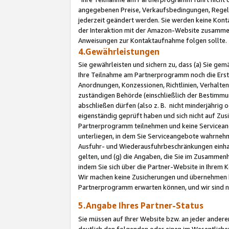
angegebenen Preise, Verkaufsbedingungen, Regeln
jederzeit geändert werden. Sie werden keine Konta
der Interaktion mit der Amazon-Website zusamme
Anweisungen zur Kontaktaufnahme folgen sollte.
4.Gewährleistungen
Sie gewährleisten und sichern zu, dass (a) Sie g
Ihre Teilnahme am Partnerprogramm noch die Erst
Anordnungen, Konzessionen, Richtlinien, Verhalten
zuständigen Behörde (einschließlich der Bestimmu
abschließen dürfen (also z. B. nicht minderjährig
eigenständig geprüft haben und sich nicht auf Zusi
Partnerprogramm teilnehmen und keine Servicean
unterliegen, in dem Sie Serviceangebote wahrneh
Ausfuhr- und Wiederausfuhrbeschränkungen einhal
gelten, und (g) die Angaben, die Sie im Zusammen
indem Sie sich über die Partner-Website in Ihrem
Wir machen keine Zusicherungen und übernehmen 
Partnerprogramm erwarten können, und wir sind n
5.Angabe Ihres Partner-Status
Sie müssen auf Ihrer Website bzw. an jeder ander
deutlich den folgenden oder einen im Wesentlichen