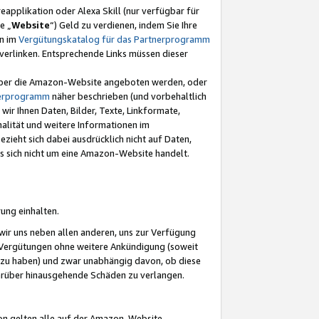
eapplikation oder Alexa Skill (nur verfügbar für
e „
Website
“) Geld zu verdienen, indem Sie Ihre
en im
Vergütungskatalog für das Partnerprogramm
t) verlinken. Entsprechende Links müssen dieser
e über die Amazon-Website angeboten werden, oder
nerprogramm
näher beschrieben (und vorbehaltlich
ir Ihnen Daten, Bilder, Texte, Linkformate,
alität und weitere Informationen im
zieht sich dabei ausdrücklich nicht auf Daten,
es sich nicht um eine Amazon-Website handelt.
rung einhalten.
ir uns neben allen anderen, uns zur Verfügung
n Vergütungen ohne weitere Ankündigung (soweit
 zu haben) und zwar unabhängig davon, ob diese
darüber hinausgehende Schäden zu verlangen.
on gelten alle auf der Amazon-Website