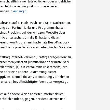
nschließlich einer tatsächlichen oder angeblichen
Geschäftsbeziehung mit uns oder unseren
mungen in
Anhang 3
.
schränkt auf E-Mails, Push- und SMS-Nachrichten.
ellung von Partner-Links und Programminhalten
 eines Produkts auf der Amazon-Website über
tig untersuchen, um die Einhaltung dieser
ntierung von Programminhalten als Best-Practice-
sonenbezogene Daten verarbeiten, finden Sie in der
telbar) Internet-Verkehr (Traffic) anregen können,
rnehmen jederzeit (unmittelbar oder mittelbar)
b stehen, (c) ein Versäumnis unsererseits, Ihre
fene oder eine andere Bestimmung dieser
r ggf. im Rahmen dieser Vereinbarung vornehmen
ch unseren bevollmächtigten Vertreter vorgelegt
ch auf andere Weise abtreten. Vorbehaltlich
rechtlich bindend, gegenüber den Parteien und