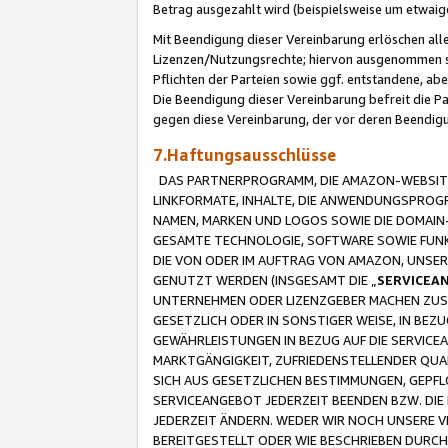
Betrag ausgezahlt wird (beispielsweise um etwai
Mit Beendigung dieser Vereinbarung erlöschen alle
Lizenzen/Nutzungsrechte; hiervon ausgenommen sind
Pflichten der Parteien sowie ggf. entstandene, ab
Die Beendigung dieser Vereinbarung befreit die P
gegen diese Vereinbarung, der vor deren Beendi
7.Haftungsausschlüsse
DAS PARTNERPROGRAMM, DIE AMAZON-WEBSITE,
LINKFORMATE, INHALTE, DIE ANWENDUNGSPRO
NAMEN, MARKEN UND LOGOS SOWIE DIE DOMAIN
GESAMTE TECHNOLOGIE, SOFTWARE SOWIE FUNKT
DIE VON ODER IM AUFTRAG VON AMAZON, UNS
GENUTZT WERDEN (INSGESAMT DIE „
SERVICEA
UNTERNEHMEN ODER LIZENZGEBER MACHEN ZUSI
GESETZLICH ODER IN SONSTIGER WEISE, IN BE
GEWÄHRLEISTUNGEN IN BEZUG AUF DIE SERVICE
MARKTGÄNGIGKEIT, ZUFRIEDENSTELLENDER QUA
SICH AUS GESETZLICHEN BESTIMMUNGEN, GEPFL
SERVICEANGEBOT JEDERZEIT BEENDEN BZW. DIE
JEDERZEIT ÄNDERN. WEDER WIR NOCH UNSERE 
BEREITGESTELLT ODER WIE BESCHRIEBEN DURC