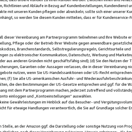
, Richtlinien und Abläufe in Bezug auf Kundenbestellungen, Kundendienst 
kte mit unseren Kunden pflegen oder abwickeln; sollte sich einer unserer Ku
nhängt, so werden Sie diesem Kunden mitteilen, dass er für Kundenservic
emäß dieser Vereinbarung am Partnerprogramm teilnehmen und Ihre Website er
ellung, Pflege oder der Betrieb Ihrer Website gegen anwendbare gesetzlich
skodizes, Branchenstandards, Selbstregulierungsregeln, Gerichtsurteile und 
ngen zu elektronischer Kommunikation, Datenschutz, Werbung und Marketing)
 oder aus anderen Gründen nicht geschäftsfähig sind); (d) Sie den Nutzen de
cherungen, Garantien oder Aussagen verlassen, die in dieser Vereinbarung nich
gebote nutzen, wenn Sie US-Handelssanktionen oder US-Recht entsprechen
men; (f) Sie alle US-amerikanischen Ausfuhr- und Wiederausfuhrbeschränkun
ten, die den Bestimmungen der US-Gesetze entsprechen und ggf. für die Wa
hang mit dem Partnerprogramm machen, jederzeit zutreffend und vollständig 
 Konto einloggen und „Kontoeinstellungen“ auswählen.
keine Gewährleistungen im Hinblick auf das Besucher- und Vergütungsvolu
icht für etwaige Handlungen verantwortlich, die Sie auf Grundlage solcher
en Stelle, an der Amazon ggf. die Darstellung oder sonstige Nutzung von Pr
 ähnlichen, nach dieser Vereinbarung zulässigen, Hinweis anbringen: „Als Ama