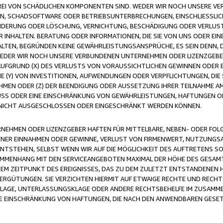
FREI VON SCHÄDLICHEN KOMPONENTEN SIND. WEDER WIR NOCH UNSERE 
VIREN, SCHADSOFTWARE ODER BETRIEBSUNTERBRECHUNGEN, EINSCHLIESSL
ÄNDERUNG ODER LÖSCHUNG, VERNICHTUNG, BESCHÄDIGUNG ODER VERLUST 
INHALTEN. BERATUNG ODER INFORMATIONEN, DIE SIE VON UNS ODER EIN
LTEN, BEGRÜNDEN KEINE GEWÄHRLEISTUNGSANSPRÜCHE, ES SEIN DENN, DI
WEDER WIR NOCH UNSERE VERBUNDENEN UNTERNEHMEN ODER LIZENZGEBE
FGRUND (X) DES VERLUSTS VON VORAUSSICHTLICHEN GEWINNEN ODER 
 (Y) VON INVESTITIONEN, AUFWENDUNGEN ODER VERPFLICHTUNGEN, DIE 
EN ODER (Z) DER BEENDIGUNG ODER AUSSETZUNG IHRER TEILNAHME A
LUSS ODER EINE EINSCHRÄNKUNG VON GEWÄHRLEISTUNGEN, HAFTUNGEN O
NICHT AUSGESCHLOSSEN ODER EINGESCHRÄNKT WERDEN KÖNNEN.
EHMEN ODER LIZENZGEBER HAFTEN FÜR MITTELBARE, NEBEN- ODER FOL
R EINNAHMEN ODER GEWINNE, VERLUST VON FIRMENWERT, NUTZUNGSAU
TSTEHEN, SELBST WENN WIR AUF DIE MÖGLICHKEIT DES AUFTRETENS S
MENHANG MIT DEN SERVICEANGEBOTEN MAXIMAL DER HÖHE DES GESAMT
M ZEITPUNKT DES EREIGNISSES, DAS ZU DEM ZULETZT ENTSTANDENEN 
ERGÜTUNGEN. SIE VERZICHTEN HIERMIT AUF ETWAIGE RECHTE UND RECHT
KLAGE, UNTERLASSUNGSKLAGE ODER ANDERE RECHTSBEHELFE IM ZUSAMME
NE EINSCHRÄNKUNG VON HAFTUNGEN, DIE NACH DEN ANWENDBAREN GESE