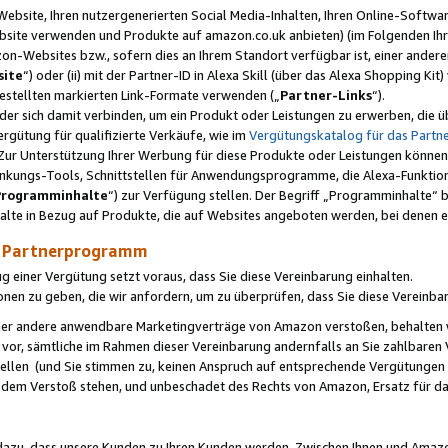
ebsite, Ihren nutzergenerierten Social Media-Inhalten, Ihren Online-Softwar
ebsite verwenden und Produkte auf amazon.co.uk anbieten) (im Folgenden Ihr
-Websites bzw., sofern dies an Ihrem Standort verfügbar ist, einer ander
ite
“) oder (ii) mit der Partner-ID in Alexa Skill (über das Alexa Shopping Ki
estellten markierten Link-Formate verwenden („
Partner-Links
“).
oder sich damit verbinden, um ein Produkt oder Leistungen zu erwerben, di
gütung für qualifizierte Verkäufe, wie im
Vergütungskatalog für das Part
Zur Unterstützung Ihrer Werbung für diese Produkte oder Leistungen können w
linkungs-Tools, Schnittstellen für Anwendungsprogramme, die Alexa-Funktion
Programminhalte
“) zur Verfügung stellen. Der Begriff „Programminhalte“ be
halte in Bezug auf Produkte, die auf Websites angeboten werden, bei denen 
as Partnerprogramm
einer Vergütung setzt voraus, dass Sie diese Vereinbarung einhalten.
ionen zu geben, die wir anfordern, um zu überprüfen, dass Sie diese Vereinba
oder andere anwendbare Marketingverträge von Amazon verstoßen, behalten w
 vor, sämtliche im Rahmen dieser Vereinbarung andernfalls an Sie zahlbare
tellen (und Sie stimmen zu, keinen Anspruch auf entsprechende Vergütungen
 dem Verstoß stehen, und unbeschadet des Rechts von Amazon, Ersatz für 
azu, dass unsere Kunden zu Ihren Kunden werden. Zwischen Ihnen und Amaz