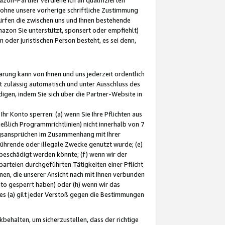
ohne unsere vorherige schriftliche Zustimmung
ürfen die zwischen uns und Ihnen bestehende
mazon Sie unterstützt, sponsert oder empfiehlt)
oder juristischen Person besteht, es sei denn,
arung kann von Ihnen und uns jederzeit ordentlich
t zulässig automatisch und unter Ausschluss des
gen, indem Sie sich über die Partner-Website in
hr Konto sperren: (a) wenn Sie Ihre Pflichten aus
eßlich Programmrichtlinien) nicht innerhalb von 7
ngsansprüchen im Zusammenhang mit Ihrer
ührende oder illegale Zwecke genutzt wurde; (e)
eschädigt werden könnte; (f) wenn wir der
rteien durchgeführten Tätigkeiten einer Pflicht
nen, die unserer Ansicht nach mit Ihnen verbunden
nto gesperrt haben) oder (h) wenn wir das
 (a) gilt jeder Verstoß gegen die Bestimmungen
ehalten, um sicherzustellen, dass der richtige