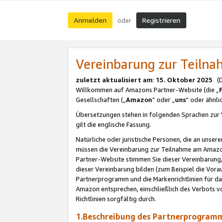
Anmelden
Registrieren
oder
Vereinbarung zur Teil
zuletzt aktualisiert am
:
15. Oktober 2025
(De
Willkommen auf Amazons Partner-Website (die „
Gesellschaften („
Amazon
“ oder „
uns
“ oder ähnl
Übersetzungen stehen in folgenden Sprachen zur 
gilt die englische Fassung.
Natürliche oder juristische Personen, die an uns
müssen die Vereinbarung zur Teilnahme am Amaz
Partner-Website stimmen Sie dieser Vereinbarung,
dieser Vereinbarung bilden (zum Beispiel die Vo
Partnerprogramm und die Markenrichtlinien für da
Amazon entsprechen, einschließlich des Verbots vo
Richtlinien sorgfältig durch.
1.Beschreibung des Partnerprogra