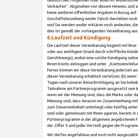
Verkäufen“. Abgesehen von diesem Hinweis, und a
keine weiteren öffentlichen Angaben in Bezug au
Geschäftsbeziehung weder falsch darstellen noch a
und Sie werden weder erklären noch andeuten, dass
dies ist gemäß der vorliegenden Vereinbarung ausd
6.Laufzeit und Kündigung
Die Laufzeit dieser Vereinbarung beginnt mit Ihre
oder aus wichtigem Grund durch schriftliche Kündi
Gerichtswegs), wobei eine solche Kündigung siebe
Ihrem Konto einloggen und unter „Kontoeinstellu
Ferner können wir diese Vereinbarung jederzeit aus
dieser Vereinbarung erheblich verletzen; (b) wenn
Tagen nach unserer Benachrichtigung an Sie behe
Teilnahme am Partnerprogramm ausgesetzt sein kö
wenn wir der Meinung sind, dass die Marke oder 
Meinung sind, dass Amazon im Zusammenhang mit d
zum Steuereinbehalt unterliegt oder künftig unter
sind oder gemeinsam mit Ihnen agieren, bereits in
Partnerprogramm in der allgemein angebotenen Fo
der Ziffer 5 und jeder Verstoß gegen die Programm
Wir dürfen angefallene und noch nicht ausgezahlt