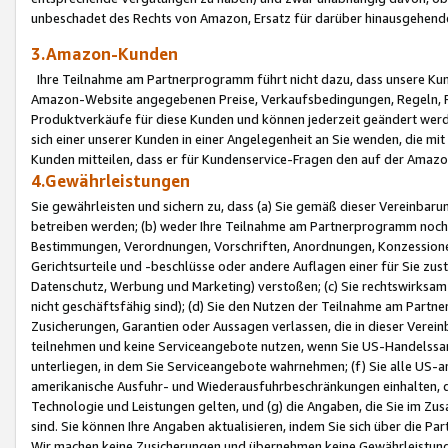
unbeschadet des Rechts von Amazon, Ersatz für darüber hinausgehen
3.Amazon-Kunden
Ihre Teilnahme am Partnerprogramm führt nicht dazu, dass unsere Kun
Amazon-Website angegebenen Preise, Verkaufsbedingungen, Regeln, Ri
Produktverkäufe für diese Kunden und können jederzeit geändert werde
sich einer unserer Kunden in einer Angelegenheit an Sie wenden, die 
Kunden mitteilen, dass er für Kundenservice-Fragen den auf der Ama
4.Gewährleistungen
Sie gewährleisten und sichern zu, dass (a) Sie gemäß dieser Vereinba
betreiben werden; (b) weder Ihre Teilnahme am Partnerprogramm noch d
Bestimmungen, Verordnungen, Vorschriften, Anordnungen, Konzessionen,
Gerichtsurteile und -beschlüsse oder andere Auflagen einer für Sie zu
Datenschutz, Werbung und Marketing) verstoßen; (c) Sie rechtswirksam 
nicht geschäftsfähig sind); (d) Sie den Nutzen der Teilnahme am Partne
Zusicherungen, Garantien oder Aussagen verlassen, die in dieser Verein
teilnehmen und keine Serviceangebote nutzen, wenn Sie US-Handelssa
unterliegen, in dem Sie Serviceangebote wahrnehmen; (f) Sie alle US
amerikanische Ausfuhr- und Wiederausfuhrbeschränkungen einhalten, 
Technologie und Leistungen gelten, und (g) die Angaben, die Sie im 
sind. Sie können Ihre Angaben aktualisieren, indem Sie sich über die 
Wir machen keine Zusicherungen und übernehmen keine Gewährleistun