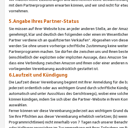
mit dem Partnerprogramm erwarten können, und wir sind nicht für etwa
vornehmen.
5.Angabe Ihres Partner-Status
Sie müssen auf Ihrer Website bzw. an jeder anderen Stelle, an der Am
genehmigt, klar und deutlich den folgenden oder einen im Wesentlichen
Partner verdiene ich an qualifizierten Verkäufen“. Abgesehen von die
werden Sie ohne unsere vorherige schriftliche Zustimmung keine weite
Partnerprogramm machen. Sie dürfen die zwischen uns und Ihnen best
(einschließlich der expliziten oder impliziten Aussage, dass Amazon Si
dass eine Verbindung zwischen Amazon und Ihnen oder einer anderen natü
vorliegenden Vereinbarung ausdrücklich gestattet ist.
6.Laufzeit und Kündigung
Die Laufzeit dieser Vereinbarung beginnt mit Ihrer Anmeldung für die 
jederzeit ordentlich oder aus wichtigem Grund durch schriftliche Kündi
automatisch und unter Ausschluss des Gerichtswegs), wobei eine solch
können kündigen, indem Sie sich über die Partner-Website in Ihrem Ko
auswählen.
Ferner können wir diese Vereinbarung jederzeit aus wichtigem Grund dur
Sie Ihre Pflichten aus dieser Vereinbarung erheblich verletzen; (b) wen
Programmrichtlinien) nicht innerhalb von 7 Tagen nach unserer Benachr
oder Haftungsansprüchen im Zusammenhang mit Ihrer Teilnahme am Pa