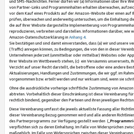
und SMS-Nachrichten. Ferner dürfen wir (a) Informationen über Ihre We
von Partner-Links und Programminhalten erhalten überwachen, aufzei
vor dem Kauf eines Produkts auf der Amazon-Website über einen auf Ih
prüfen, überwachen und anderweitig untersuchen, um die Einhaltung dies
die auf Ihrer Website dargestellte Implementierung von Programminhalt
reproduzieren, verbreiten und darstellen. Informationen darüber, wie w
Amazon-Datenschutzerklärung in
Anhang 4
.
Sie bestätigen und sind damit einverstanden, dass (a) wir und unsere 
(Traffic) anregen können, zu Bedingungen, die von den in dieser Vere
Unternehmen jederzeit (unmittelbar oder mittelbar) Websites oder Appl
Ihrer Website im Wettbewerb stehen, (c) ein Versäumnis unsererseits, I
Verzicht auf unser Recht darstellt, die betroffene oder eine andere B
Aktualisierungen, Handlungen und Zustimmungen, die wir ggf. im Rahme
vorgenommen bzw. erteilt werden und nur wirksam sind, wenn sie schri
Ohne die ausdrückliche vorherige schriftliche Zustimmung von Amazon
abtreten. Vorbehaltlich dieser Einschränkung ist diese Vereinbarung f
rechtlich bindend, gegenüber den Parteien und ihren jeweiligen Rech
Diese Vereinbarung umfasst die jeweils aktuellste Fassung aller Richtli
dieser Vereinbarung Bezug genommen wird und alle anderen Richtlinie
des Partnerprogramms zur Verfügung gestellt werden („
Programmric
verpflichten sich zu deren Einhaltung. Im Falle von Widersprüchen zwi
maßgeblich. Im Falle von Widersprüchen zwischen dieser Vereinbarun