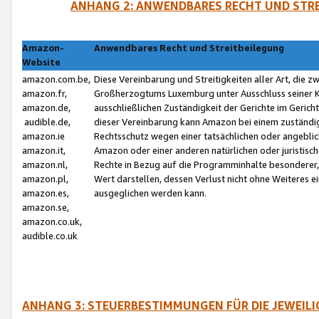
ANHANG 2: ANWENDBARES RECHT UND STRE
Amazon-
Anwendbares Recht und Streitbeilegung
Website
amazon.com.be,
Diese Vereinbarung und Streitigkeiten aller Art, die 
amazon.fr,
Großherzogtums Luxemburg unter Ausschluss seiner Kol
amazon.de,
ausschließlichen Zuständigkeit der Gerichte im Geri
audible.de,
dieser Vereinbarung kann Amazon bei einem zuständig
amazon.ie
Rechtsschutz wegen einer tatsächlichen oder angebli
amazon.it,
Amazon oder einer anderen natürlichen oder juristisc
amazon.nl,
Rechte in Bezug auf die Programminhalte besonderer,
amazon.pl,
Wert darstellen, dessen Verlust nicht ohne Weiteres e
amazon.es,
ausgeglichen werden kann.
amazon.se,
amazon.co.uk,
audible.co.uk
ANHANG 3: STEUERBESTIMMUNGEN FÜR DIE JEWEIL