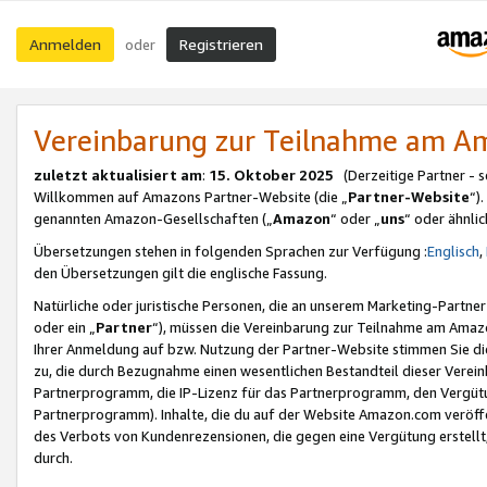
Anmelden
Registrieren
oder
Vereinbarung zur Teilnahme am 
zuletzt aktualisiert am
:
15. Oktober 2025
(Derzeitige Partner - 
Willkommen auf Amazons Partner-Website (die „
Partner-Website
“)
genannten Amazon-Gesellschaften („
Amazon
“ oder „
uns
“ oder ähnli
Übersetzungen stehen in folgenden Sprachen zur Verfügung :
Englisch
,
den Übersetzungen gilt die englische Fassung.
Natürliche oder juristische Personen, die an unserem Marketing-Partn
oder ein „
Partner
“), müssen die Vereinbarung zur Teilnahme am Ama
Ihrer Anmeldung auf bzw. Nutzung der Partner-Website stimmen Sie die
zu, die durch Bezugnahme einen wesentlichen Bestandteil dieser Verei
Partnerprogramm, die IP-Lizenz für das Partnerprogramm, den Vergütu
Partnerprogramm). Inhalte, die du auf der Website Amazon.com veröffe
des Verbots von Kundenrezensionen, die gegen eine Vergütung erstellt, 
durch.