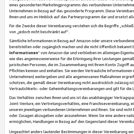
eines gesonderten Marketingprogramms des verbundenen Unternehmens
Unternehmen in Bezug auf das gesonderte Programm. Diese Vereinbarung
Ihnen und uns im Hinblick auf das Partnerprogramm dar und ersetzt al
Für die Zwecke dieser Vereinbarung verstehen sich die Begriffe „schließ
von „jedoch nicht beschränkt auf“.
Sämtliche Informationen in Bezug auf Amazon oder unsere verbunde
bereitstellen oder zugänglich machen und die nicht öffentlich bekannt bz
Informationen
“ von Amazon dar und verbleiben im alleinigen Eigent
wie dies angemessenerweise für die Erbringung Ihrer Leistungen gemäß d
juristischen Personen, die im Zusammenhang mit Ihrem Konto Zugriff au
Pflichten kennen und einhalten. Sie werden Vertrauliche Informationen 
Unternehmen) weitergeben und alle angemessenen Maßnahmen ergreifen
schützen, die gemäß dieser Vereinbarung nicht ausdrücklich zulässig is
Vertraulichkeits- oder Geheimhaltungsvereinbarungen und gilt für die
Das Verhältnis zwischen Ihnen und uns ist das unabhängiger Vertragspa
Joint-Venture, ein Vertretungsverhältnis, eine Franchisevereinbarung, 
unseren jeweiligen verbundenen Unternehmen und Ihnen. Sie sind ni
oder Zusagen abzugeben oder anzunehmen. Wenn Sie eine andere natürli
ermöglichen, Handlungen in Bezug auf den Gegenstand dieser Vereinbar
Ungeachtet anders lautender Bestimmungen in dieser Vereinbarung wird