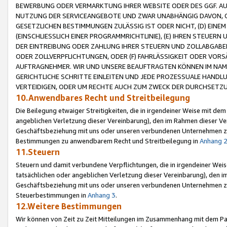
BEWERBUNG ODER VERMARKTUNG IHRER WEBSITE ODER DES GGF. AUF 
NUTZUNG DER SERVICEANGEBOTE UND ZWAR UNABHÄNGIG DAVON, O
GESETZLICHEN BESTIMMUNGEN ZULÄSSIG IST ODER NICHT, (D) EINE
(EINSCHLIESSLICH EINER PROGRAMMRICHTLINIE), (E) IHREN STEUER
DER EINTREIBUNG ODER ZAHLUNG IHRER STEUERN UND ZOLLABGAB
ODER ZOLLVERPFLICHTUNGEN, ODER (F) FAHRLÄSSIGKEIT ODER VORS
AUFTRAGNEHMER. WIR UND UNSERE BEAUFTRAGTEN KÖNNEN IM NAME
GERICHTLICHE SCHRITTE EINLEITEN UND JEDE PROZESSUALE HAND
VERTEIDIGEN, ODER UM RECHTE AUCH ZUM ZWECK DER DURCHSETZU
10.Anwendbares Recht und Streitbeilegung
Die Beilegung etwaiger Streitigkeiten, die in irgendeiner Weise mit de
angeblichen Verletzung dieser Vereinbarung), den im Rahmen dieser Ve
Geschäftsbeziehung mit uns oder unseren verbundenen Unternehmen zu
Bestimmungen zu anwendbarem Recht und Streitbeilegung in
Anhang 
11.Steuern
Steuern und damit verbundene Verpflichtungen, die in irgendeiner Wei
tatsächlichen oder angeblichen Verletzung dieser Vereinbarung), den 
Geschäftsbeziehung mit uns oder unseren verbundenen Unternehmen z
Steuerbestimmungen in
Anhang 3
.
12.Weitere Bestimmungen
Wir können von Zeit zu Zeit Mitteilungen im Zusammenhang mit dem Par