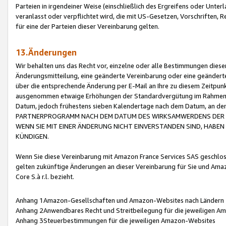
Parteien in irgendeiner Weise (einschließlich des Ergreifens oder Unt
veranlasst oder verpflichtet wird, die mit US-Gesetzen, Vorschriften,
für eine der Parteien dieser Vereinbarung gelten.
13.Änderungen
Wir behalten uns das Recht vor, einzelne oder alle Bestimmungen diese
Änderungsmitteilung, eine geänderte Vereinbarung oder eine geänderte 
über die entsprechende Änderung per E-Mail an Ihre zu diesem Zeitpun
ausgenommen etwaige Erhöhungen der Standardvergütung im Rahmen
Datum, jedoch frühestens sieben Kalendertage nach dem Datum, an de
PARTNERPROGRAMM NACH DEM DATUM DES WIRKSAMWERDENS DER Ä
WENN SIE MIT EINER ÄNDERUNG NICHT EINVERSTANDEN SIND, HABEN S
KÜNDIGEN.
Wenn Sie diese Vereinbarung mit Amazon France Services SAS geschlo
gelten zukünftige Änderungen an dieser Vereinbarung für Sie und Ama
Core S.à r.l. bezieht.
Anhang 1Amazon-Gesellschaften und Amazon-Websites nach Ländern
Anhang 2Anwendbares Recht und Streitbeilegung für die jeweiligen 
Anhang 3Steuerbestimmungen für die jeweiligen Amazon-Websites