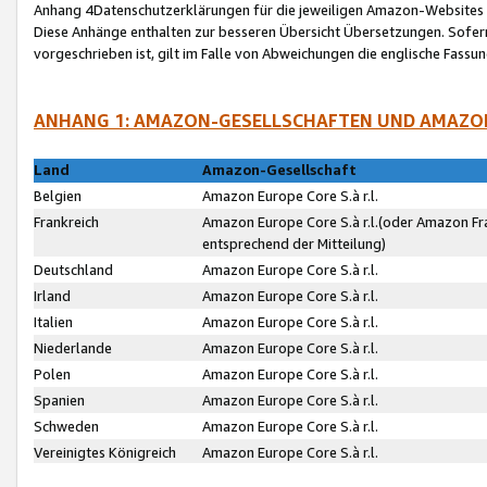
Anhang 4Datenschutzerklärungen für die jeweiligen Amazon-Websites
Diese Anhänge enthalten zur besseren Übersicht Übersetzungen. Sofe
vorgeschrieben ist, gilt im Falle von Abweichungen die englische Fass
ANHANG 1: AMAZON-GESELLSCHAFTEN UND AMAZO
Land
Amazon-Gesellschaft
Belgien
Amazon Europe Core S.à r.l.
Frankreich
Amazon Europe Core S.à r.l.(oder Amazon Fr
entsprechend der Mitteilung)
Deutschland
Amazon Europe Core S.à r.l.
Irland
Amazon Europe Core S.à r.l.
Italien
Amazon Europe Core S.à r.l.
Niederlande
Amazon Europe Core S.à r.l.
Polen
Amazon Europe Core S.à r.l.
Spanien
Amazon Europe Core S.à r.l.
Schweden
Amazon Europe Core S.à r.l.
Vereinigtes Königreich
Amazon Europe Core S.à r.l.