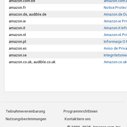
amazon.com.be
amazon.com.b
amazon.fr
Notice:Protec
amazon.de, audible.de
Amazon.de Da
amazon.ie
Amazon.ie Pri
amazon.it
Amazon.it Inf
amazon.nl
Amazon.nl Pri
amazon.pl
Informacja O
amazon.es
Aviso de Priv
amazon.se
Integritetsm
amazon.co.uk, audible.co.uk
Amazon.co.uk 
Teilnahmevereinbarung
Programmrichtlinien
Nutzungsbestimmungen
Kontaktiere uns