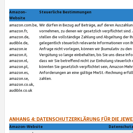
Amazon-
Steuerliche Bestimmungen
Website
amazon.com.be,
Wir dürfen in Bezug auf Beträge, auf deren Auszahlun
amazon.fr,
vornehmen, zu denen wir gesetzlich verpflichtet sind
amazon.de,
stellen die vollständige Zahlung und Abgeltung der 
audible.de,
gelegentlich steuerlich relevante Informationen von I
amazon.ie
Anfrage nicht vorlegen, können wir (kumulativ zu de
amazon.it,
Vergütung so lange einbehalten, bis Sie uns diese Inf
amazon.nl,
dass wir Sie betreffend nicht zur Einholung steuerlich 
amazon.pl,
könnten Sie gesetzlich verpflichtet sein, Amazon Meh
amazon.es,
Anforderungen an eine gültige MwSt.-Rechnung erfüllt
amazon.se,
zahlen.
amazon.co.uk,
audible.co.uk
ANHANG 4: DATENSCHUTZERKLÄRUNG FÜR DIE JEWE
Amazon-Website
Datenschutz