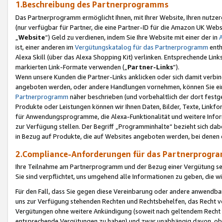
1.Beschreibung des Partnerprogramms
Das Partnerprogramm ermöglicht Ihnen, mit Ihrer Website, Ihren nutzer
(nur verfügbar für Partner, die eine Partner-ID für die Amazon UK We
„
Website
“) Geld zu verdienen, indem Sie Ihre Website mit einer der in
ist, einer anderen im
Vergütungskatalog für das Partnerprogramm
enth
Alexa Skill (über das Alexa Shopping Kit) verlinken. Entsprechende Lin
markierten Link-Formate verwenden („
Partner-Links
“).
Wenn unsere Kunden die Partner-Links anklicken oder sich damit verbi
angeboten werden, oder andere Handlungen vornehmen, können Sie eine
Partnerprogramm
näher beschrieben (und vorbehaltlich der dort festg
Produkte oder Leistungen können wir Ihnen Daten, Bilder, Texte, Linkfo
für Anwendungsprogramme, die Alexa-Funktionalität und weitere Inf
zur Verfügung stellen. Der Begriff „Programminhalte“ bezieht sich dabe
in Bezug auf Produkte, die auf Websites angeboten werden, bei denen 
2.Compliance-Anforderungen für das Partnerprog
Ihre Teilnahme am Partnerprogramm und der Bezug einer Vergütung setz
Sie sind verpflichtet, uns umgehend alle Informationen zu geben, die w
Für den Fall, dass Sie gegen diese Vereinbarung oder andere anwendba
uns zur Verfügung stehenden Rechten und Rechtsbehelfen, das Recht vo
Vergütungen ohne weitere Ankündigung (soweit nach geltendem Recht z
entsprechende Vergütungen zu haben) und zwar unabhängig davon, ob 