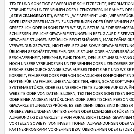
TEXTE UND SONSTIGE GEWERBLICHE SCHUTZRECHTE, INFORMATIONE
VERBUNDENEN UNTERNEHMEN ODER LIZENZGEBERN IM RAHMEN DES
„
SERVICEANGEBOTE
“), WERDEN „WIE BESEHEN“ UND „WIE VERFÜ
ODER LIZENZGEBER MACHEN ZUSICHERUNGEN ODER ÜBERNEHMEN GEW
GESETZLICH ODER IN SONSTIGER WEISE, IN BEZUG AUF DIE SERVI
SCHLIESSEN JEGLICHE GEWÄHRLEISTUNGEN IN BEZUG AUF DIE SERVI
GEWÄHRLEISTUNGEN BEZÜGLICH RECHTSMÄNGELN, MARKTGÄNGIGKEIT
VERWENDUNGSZWECK, NICHTVERLETZUNG SOWIE GEWÄHRLEISTUNGEN 
ÜBLICHEN GESCHÄFTSVERKEHR, DER LEISTUNG ODER HANDELSBRÄUCH
BESCHAFFENHEIT, MERKMALE, FUNKTIONEN, DEN LEISTUNGSUMFANG 
NOCH UNSERE VERBUNDENEN UNTERNEHMEN ODER LIZENZGEBER GEWÄ
BESCHRIEBEN DURCHGÄNGIG BZW. AUF BESTIMMTE ART UND WEISE
KORREKT, FEHLERFREI ODER FREI VON SCHÄDLICHEN KOMPONENTEN
HAFTEN FÜR: (A) FEHLER, UNGENAUIGKEITEN, VIREN, SCHADSOFTW
SYSTEMABSTÜRZE; ODER (B) UNBERECHTIGTE ZUGRIFFE AUF BZW. 
WEBSITE ODER VON DATEN, BILDERN, TEXTEN ODER SONSTIGEN INF
ODER EINER ANDEREN NATÜRLICHEN ODER JURISTISCHEN PERSON OD
GEWÄHRLEISTUNGSANSPRÜCHE, ES SEIN DENN, DIESE SIND IN DIES
UNSERE VERBUNDENEN UNTERNEHMEN ODER LIZENZGEBER FÜR EN
AUFGRUND (X) DES VERLUSTS VON VORAUSSICHTLICHEN GEWINNEN
VORTEILEN SOWIE (Y) VON INVESTITIONEN, AUFWENDUNGEN ODER VE
PARTNERPROGRAMM VORNEHMEN BZW. ÜBERNEHMEN ODER (Z) DER 