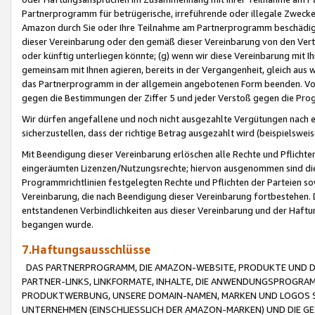
Partnerprogramm für betrügerische, irreführende oder illegale Zwecke
Amazon durch Sie oder Ihre Teilnahme am Partnerprogramm beschädig
dieser Vereinbarung oder den gemäß dieser Vereinbarung von den Vertr
oder künftig unterliegen könnte; (g) wenn wir diese Vereinbarung mit I
gemeinsam mit Ihnen agieren, bereits in der Vergangenheit, gleich aus
das Partnerprogramm in der allgemein angebotenen Form beenden. Vors
gegen die Bestimmungen der Ziffer 5 und jeder Verstoß gegen die Prog
Wir dürfen angefallene und noch nicht ausgezahlte Vergütungen nach 
sicherzustellen, dass der richtige Betrag ausgezahlt wird (beispielsw
Mit Beendigung dieser Vereinbarung erlöschen alle Rechte und Pflichte
eingeräumten Lizenzen/Nutzungsrechte; hiervon ausgenommen sind die in 
Programmrichtlinien festgelegten Rechte und Pflichten der Parteien sow
Vereinbarung, die nach Beendigung dieser Vereinbarung fortbestehen. D
entstandenen Verbindlichkeiten aus dieser Vereinbarung und der Haft
begangen wurde.
7.Haftungsausschlüsse
DAS PARTNERPROGRAMM, DIE AMAZON-WEBSITE, PRODUKTE UND DI
PARTNER-LINKS, LINKFORMATE, INHALTE, DIE ANWENDUNGSPROGR
PRODUKTWERBUNG, UNSERE DOMAIN-NAMEN, MARKEN UND LOGOS S
UNTERNEHMEN (EINSCHLIESSLICH DER AMAZON-MARKEN) UND DIE GE