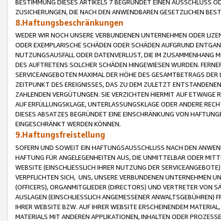
BESTIMMUNG DIESES ARTIKELS 7 BEGRÜNDET EINEN AUSSCHLUSS 
ZUSICHERUNGEN, DIE NACH DEN ANWENDBAREN GESETZLICHEN BE
8.Haftungsbeschränkungen
WEDER WIR NOCH UNSERE VERBUNDENEN UNTERNEHMEN ODER LIZEN
ODER EXEMPLARISCHE SCHÄDEN ODER SCHÄDEN AUFGRUND ENTGANG
NUTZUNGSAUSFALL ODER DATENVERLUST, DIE IM ZUSAMMENHANG MI
DES AUFTRETENS SOLCHER SCHÄDEN HINGEWIESEN WURDEN. FERN
SERVICEANGEBOTEN MAXIMAL DER HÖHE DES GESAMTBETRAGS DER 
ZEITPUNKT DES EREIGNISSES, DAS ZU DEM ZULETZT ENTSTANDENE
ZAHLENDEN VERGÜTUNGEN. SIE VERZICHTEN HIERMIT AUF ETWAIGE 
AUF ERFÜLLUNGSKLAGE, UNTERLASSUNGSKLAGE ODER ANDERE RECHT
DIESES ABSATZES BEGRÜNDET EINE EINSCHRÄNKUNG VON HAFTUNG
EINGESCHRÄNKT WERDEN KÖNNEN.
9.Haftungsfreistellung
SOFERN UND SOWEIT EIN HAFTUNGSAUSSCHLUSS NACH DEN ANWENDB
HAFTUNG FÜR ANGELEGENHEITEN AUS, DIE UNMITTELBAR ODER MITT
WEBSITE (EINSCHLIESSLICH IHRER NUTZUNG DER SERVICEANGEBOTE)
VERPFLICHTEN SICH, UNS, UNSERE VERBUNDENEN UNTERNEHMEN UN
(OFFICERS), ORGANMITGLIEDER (DIRECTORS) UND VERTRETER VON 
AUSLAGEN (EINSCHLIESSLICH ANGEMESSENER ANWALTSGEBÜHREN) FR
IHRER WEBSITE BZW. AUF IHRER WEBSITE ERSCHEINENDEM MATERIAL
MATERIALS MIT ANDEREN APPLIKATIONEN, INHALTEN ODER PROZESSE