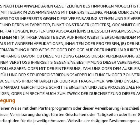
 NACH DEN ANWENDBAREN GESETZLICHEN BESTIMMUNGEN MÖGLICH IST, S
MITTELBAR IM ZUSAMMENHANG MIT DER ERSTELLUNG, PFLEGE ODER DEM BE
ERSTOSS IHRERSEITS GEGEN DIESE VEREINBARUNG STEHEN UND SIE VERP
UND DEREN MITARBEITER, FUNKTIONSTRÄGER (OFFICERS), ORGANMITGLI
N, HAFTUNGEN, KOSTEN UND AUSLAGEN (EINSCHLIESSLICH ANGEMESSENE
HEN MIT (A) IHRER WEBSITE BZW. AUF IHRER WEBSITE ERSCHEINENDEM M
LS MIT ANDEREN APPLIKATIONEN, INHALTEN ODER PROZESSEN, (B) DER 
RMARKTUNG IHRER WEBSITE ODER DES GGF. AUF ODER INNERHALB IHRER W
ABHÄNGIG DAVON, OB DIESE NUTZUNG GEMÄSS DIESER VEREINBARUNG B
EINEM VERSTOSS IHRERSEITS GEGEN EINE BESTIMMUNG DIESER VEREINBARU
D ZOLLABGABEN ODER MIT DER EINTREIBUNG, ZAHLUNG ODER DEM AUSBLEI
FÜLLUNG DER STEUERREGISTRIERUNGSVERPFLICHTUNGEN ODER ZOLLVERPF
W. SEITENS IHRER MITARBEITER ODER AUFTRAGNEHMER. WIR UND UNSERE
ES MANDAT GERICHTLICHE SCHRITTE EINLEITEN UND JEDE PROZESSUALE 
GEN, ODER UM RECHTE AUCH ZUM ZWECK DER DURCHSETZUNG DIESES AR
ilegung
endeiner Weise mit dem Partnerprogramm oder dieser Vereinbarung (einschließl
ieser Vereinbarung durchgeführten Geschäften oder Tätigkeiten oder Ihrer 
iegt den für die jeweilige Amazon-Website einschlägigen Bestimmungen z