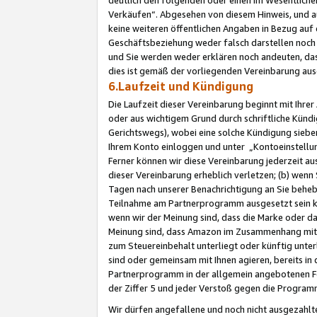
Verkäufen“. Abgesehen von diesem Hinweis, und a
keine weiteren öffentlichen Angaben in Bezug au
Geschäftsbeziehung weder falsch darstellen noch a
und Sie werden weder erklären noch andeuten, dass
dies ist gemäß der vorliegenden Vereinbarung ausd
6.Laufzeit und Kündigung
Die Laufzeit dieser Vereinbarung beginnt mit Ihre
oder aus wichtigem Grund durch schriftliche Kündi
Gerichtswegs), wobei eine solche Kündigung siebe
Ihrem Konto einloggen und unter „Kontoeinstellu
Ferner können wir diese Vereinbarung jederzeit aus
dieser Vereinbarung erheblich verletzen; (b) wenn
Tagen nach unserer Benachrichtigung an Sie behe
Teilnahme am Partnerprogramm ausgesetzt sein kö
wenn wir der Meinung sind, dass die Marke oder 
Meinung sind, dass Amazon im Zusammenhang mit d
zum Steuereinbehalt unterliegt oder künftig unter
sind oder gemeinsam mit Ihnen agieren, bereits in
Partnerprogramm in der allgemein angebotenen Fo
der Ziffer 5 und jeder Verstoß gegen die Programm
Wir dürfen angefallene und noch nicht ausgezahlt