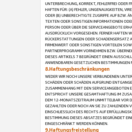
UNTERBRECHUNG, KORREKT, FEHLERFREI ODER 
HAFTEN FÜR: (A) FEHLER, UNGENAUIGKEITEN, 
ODER (B) UNBERECHTIGTE ZUGRIFFE AUF BZW. 
TEXTEN ODER SONSTIGEN INFORMATIONEN ODER 
PERSON ODER ÜBER DIE SERVICEANGEBOTE ERHA
AUSDRÜCKLICH VORGESEHEN. FERNER HAFTEN 
RÜCKERSTATTUNGEN ODER SCHADENSERSATZ AU
FIRMENWERT ODER SONSTIGEN VORTEILEN SOWIE
PARTNERPROGRAMM VORNEHMEN BZW. ÜBERNEHM
DIESES ARTIKELS 7 BEGRÜNDET EINEN AUSSCH
ANWENDBAREN GESETZLICHEN BESTIMMUNGEN 
8.Haftungsbeschränkungen
WEDER WIR NOCH UNSERE VERBUNDENEN UNTERN
SCHÄDEN ODER SCHÄDEN AUFGRUND ENTGANGENE
ZUSAMMENHANG MIT DEN SERVICEANGEBOTEN EN
ENTSPRICHT UNSERE GESAMTHAFTUNG IM ZUSAM
DEM 12-MONATSZEITRAUM UNMITTELBAR VOR DE
GEZAHLTEN ODER NOCH AN SIE ZU ZAHLENDEN V
EINSCHLIESSLICH DES RECHTS AUF ERFÜLLUNGS
BESTIMMUNG DIESES ABSATZES BEGRÜNDET EI
EINGESCHRÄNKT WERDEN KÖNNEN.
9.Haftungsfreistellung