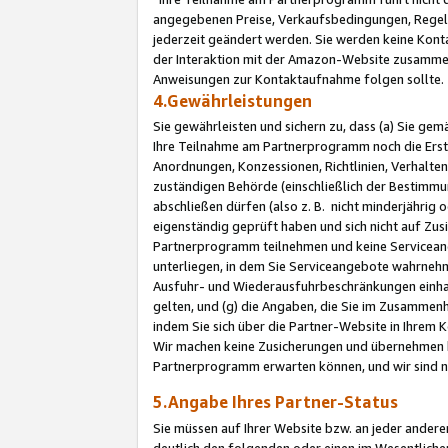
angegebenen Preise, Verkaufsbedingungen, Regeln
jederzeit geändert werden. Sie werden keine Konta
der Interaktion mit der Amazon-Website zusamme
Anweisungen zur Kontaktaufnahme folgen sollte.
4.Gewährleistungen
Sie gewährleisten und sichern zu, dass (a) Sie g
Ihre Teilnahme am Partnerprogramm noch die Erst
Anordnungen, Konzessionen, Richtlinien, Verhalten
zuständigen Behörde (einschließlich der Bestimmu
abschließen dürfen (also z. B. nicht minderjährig
eigenständig geprüft haben und sich nicht auf Zusi
Partnerprogramm teilnehmen und keine Servicean
unterliegen, in dem Sie Serviceangebote wahrneh
Ausfuhr- und Wiederausfuhrbeschränkungen einhal
gelten, und (g) die Angaben, die Sie im Zusammen
indem Sie sich über die Partner-Website in Ihrem
Wir machen keine Zusicherungen und übernehmen 
Partnerprogramm erwarten können, und wir sind n
5.Angabe Ihres Partner-Status
Sie müssen auf Ihrer Website bzw. an jeder ander
deutlich den folgenden oder einen im Wesentlichen