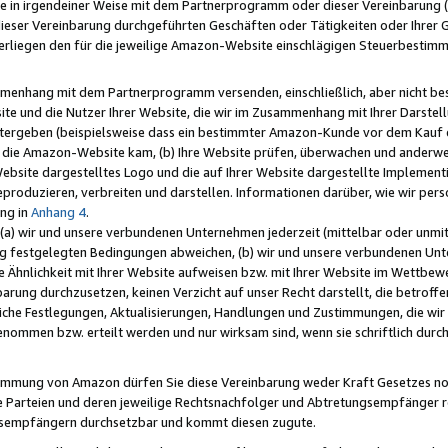
e in irgendeiner Weise mit dem Partnerprogramm oder dieser Vereinbarung (ei
ieser Vereinbarung durchgeführten Geschäften oder Tätigkeiten oder Ihrer 
liegen den für die jeweilige Amazon-Website einschlägigen Steuerbestim
mmenhang mit dem Partnerprogramm versenden, einschließlich, aber nicht be
site und die Nutzer Ihrer Website, die wir im Zusammenhang mit Ihrer Darst
itergeben (beispielsweise dass ein bestimmter Amazon-Kunde vor dem Kauf
uf die Amazon-Website kam, (b) Ihre Website prüfen, überwachen und anderwei
r Website dargestelltes Logo und die auf Ihrer Website dargestellte Impleme
reproduzieren, verbreiten und darstellen. Informationen darüber, wie wir per
ng in
Anhang 4
.
 (a) wir und unsere verbundenen Unternehmen jederzeit (mittelbar oder unmit
ng festgelegten Bedingungen abweichen, (b) wir und unsere verbundenen Unte
 Ähnlichkeit mit Ihrer Website aufweisen bzw. mit Ihrer Website im Wettbewer
barung durchzusetzen, keinen Verzicht auf unser Recht darstellt, die betrof
liche Festlegungen, Aktualisierungen, Handlungen und Zustimmungen, die wi
enommen bzw. erteilt werden und nur wirksam sind, wenn sie schriftlich dur
stimmung von Amazon dürfen Sie diese Vereinbarung weder Kraft Gesetzes no
die Parteien und deren jeweilige Rechtsnachfolger und Abtretungsempfänger 
ngsempfängern durchsetzbar und kommt diesen zugute.