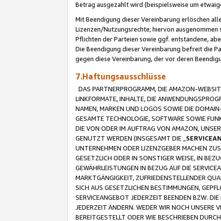
Betrag ausgezahlt wird (beispielsweise um etwai
Mit Beendigung dieser Vereinbarung erlöschen alle
Lizenzen/Nutzungsrechte; hiervon ausgenommen sind
Pflichten der Parteien sowie ggf. entstandene, ab
Die Beendigung dieser Vereinbarung befreit die P
gegen diese Vereinbarung, der vor deren Beendi
7.Haftungsausschlüsse
DAS PARTNERPROGRAMM, DIE AMAZON-WEBSITE,
LINKFORMATE, INHALTE, DIE ANWENDUNGSPRO
NAMEN, MARKEN UND LOGOS SOWIE DIE DOMAIN
GESAMTE TECHNOLOGIE, SOFTWARE SOWIE FUNKT
DIE VON ODER IM AUFTRAG VON AMAZON, UNS
GENUTZT WERDEN (INSGESAMT DIE „
SERVICEA
UNTERNEHMEN ODER LIZENZGEBER MACHEN ZUSI
GESETZLICH ODER IN SONSTIGER WEISE, IN BE
GEWÄHRLEISTUNGEN IN BEZUG AUF DIE SERVICE
MARKTGÄNGIGKEIT, ZUFRIEDENSTELLENDER QUA
SICH AUS GESETZLICHEN BESTIMMUNGEN, GEPFL
SERVICEANGEBOT JEDERZEIT BEENDEN BZW. DIE
JEDERZEIT ÄNDERN. WEDER WIR NOCH UNSERE 
BEREITGESTELLT ODER WIE BESCHRIEBEN DURC