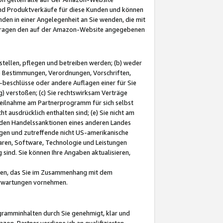
und Produktverkäufe für diese Kunden und können
nden in einer Angelegenheit an Sie wenden, die mit
e-Fragen den auf der Amazon-Website angegebenen
stellen, pflegen und betreiben werden; (b) weder
e Bestimmungen, Verordnungen, Vorschriften,
-beschlüsse oder andere Auflagen einer für Sie
 verstoßen; (c) Sie rechtswirksam Verträge
r Teilnahme am Partnerprogramm für sich selbst
t ausdrücklich enthalten sind; (e) Sie nicht am
den Handelssanktionen eines anderen Landes
gen und zutreffende nicht US-amerikanische
ren, Software, Technologie und Leistungen
sind. Sie können Ihre Angaben aktualisieren,
men, das Sie im Zusammenhang mit dem
 Erwartungen vornehmen.
ogramminhalten durch Sie genehmigt, klar und
zon-Partner verdiene ich an qualifizierten