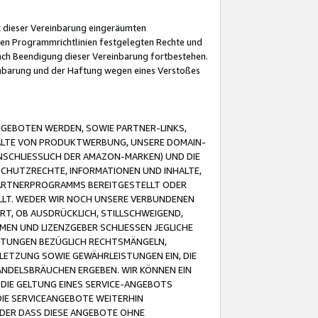
it dieser Vereinbarung eingeräumten
 den Programmrichtlinien festgelegten Rechte und
 nach Beendigung dieser Vereinbarung fortbestehen.
einbarung und der Haftung wegen eines Verstoßes
GEBOTEN WERDEN, SOWIE PARTNER-LINKS,
ALTE VON PRODUKTWERBUNG, UNSERE DOMAIN-
SCHLIESSLICH DER AMAZON-MARKEN) UND DIE
SCHUTZRECHTE, INFORMATIONEN UND INHALTE,
PARTNERPROGRAMMS BEREITGESTELLT ODER
ELLT. WEDER WIR NOCH UNSERE VERBUNDENEN
T, OB AUSDRÜCKLICH, STILLSCHWEIGEND,
MEN UND LIZENZGEBER SCHLIESSEN JEGLICHE
ISTUNGEN BEZÜGLICH RECHTSMÄNGELN,
LETZUNG SOWIE GEWÄHRLEISTUNGEN EIN, DIE
ANDELSBRÄUCHEN ERGEBEN. WIR KÖNNEN EIN
 DIE GELTUNG EINES SERVICE-ANGEBOTS
IE SERVICEANGEBOTE WEITERHIN
ODER DASS DIESE ANGEBOTE OHNE