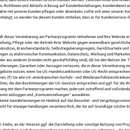
, Richtlinien und Abläufe in Bezug auf Kundenbestellungen, Kundendienst 
kte mit unseren Kunden pflegen oder abwickeln; sollte sich einer unserer Ku
nhängt, so werden Sie diesem Kunden mitteilen, dass er für Kundenservic
emäß dieser Vereinbarung am Partnerprogramm teilnehmen und Ihre Website er
ellung, Pflege oder der Betrieb Ihrer Website gegen anwendbare gesetzlich
skodizes, Branchenstandards, Selbstregulierungsregeln, Gerichtsurteile und 
ngen zu elektronischer Kommunikation, Datenschutz, Werbung und Marketing)
 oder aus anderen Gründen nicht geschäftsfähig sind); (d) Sie den Nutzen de
cherungen, Garantien oder Aussagen verlassen, die in dieser Vereinbarung nich
gebote nutzen, wenn Sie US-Handelssanktionen oder US-Recht entsprechen
men; (f) Sie alle US-amerikanischen Ausfuhr- und Wiederausfuhrbeschränkun
ten, die den Bestimmungen der US-Gesetze entsprechen und ggf. für die Wa
hang mit dem Partnerprogramm machen, jederzeit zutreffend und vollständig 
 Konto einloggen und „Kontoeinstellungen“ auswählen.
keine Gewährleistungen im Hinblick auf das Besucher- und Vergütungsvolu
icht für etwaige Handlungen verantwortlich, die Sie auf Grundlage solcher
en Stelle, an der Amazon ggf. die Darstellung oder sonstige Nutzung von Pr
 ähnlichen, nach dieser Vereinbarung zulässigen, Hinweis anbringen: „Als Ama