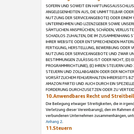
SOFERN UND SOWEIT EIN HAFTUNGSAUSSCHLUSS
ANGELEGENHEITEN AUS, DIE UNMITTELBAR ODER 
NUTZUNG DER SERVICEANGEBOTE) ODER EINEM V
UNTERNEHMEN UND LIZENZGEBER SOWIE UNSERE 
SÄMTLICHEN ANSPRÜCHEN, SCHÄDEN, VERLUSTE
SCHADLOS ZUHALTEN, DIE IM ZUSAMMENHANG STE
IHRER WEBSITE ODER ENTSPRECHENDEN MATERIA
FERTIGUNG, HERSTELLUNG, BEWERBUNG ODER VE
NUTZUNG DER SERVICEANGEBOTE UND ZWAR UN
BESTIMMUNGEN ZULÄSSIG IST ODER NICHT, (D) 
PROGRAMMRICHTLINIE), (E) IHREN STEUERN UN
STEUERN UND ZOLLABGABEN ODER DER NICHTER
VORSÄTZLICHEM FEHLVERHALTEN IHRERSEITS BZ
AMAZON PARTEI UND AUCH DURCH EIN SPEZIELL
FORDERUNG DURCHZUSETZEN ODER ZU VERTEIDI
10.Anwendbares Recht und Streitbe
Die Beilegung etwaiger Streitigkeiten, die in irg
Verletzung dieser Vereinbarung), den im Rahmen d
verbundenen Unternehmen zusammenhängen, unterl
Anhang 2
.
11.Steuern