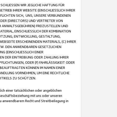
CHLIESSEN WIR JEGLICHE HAFTUNG FÜR
TRIEB IHRER WEBSITE (EINSCHLIESSLICH IHRER
FLICHTEN SICH, UNS, UNSERE VERBUNDENEN
EDER (DIRECTORS) UND VERTRETER VON
R ANWALTSGEBÜHREN) FREIZUSTELLEN UND
ATERIAL, EINSCHLIESSLICH DER KOMBINATION
NUTZUNG, ENTWICKLUNG, GESTALTUNG,
EBSEITE ERSCHEINENDEN MATERIALS, (C) IHRER
ZW. DEN ANWENDBAREN GESETZLICHEN
NG (EINSCHLIESSLICH EINER
BEN DER EINTREIBUNG ODER ZAHLUNG IHRER
LICHTUNGEN, ODER (F) FAHRLÄSSIGKEIT ODER
 BEAUFTRAGTEN KÖNNEN IM NAMEN EINER
HANDLUNG VORNEHMEN, UM EINE RECHTLICHE
TIKELS ZU SCHÜTZEN.
ich einer tatsächlichen oder angeblichen
Geschäftsbeziehung mit uns oder unseren
u anwendbarem Recht und Streitbeilegung in