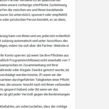
ohne unsere vorherige schriftliche Zustimmung
ürfen die zwischen uns und Ihnen bestehende
mazon Sie unterstützt, sponsert oder empfiehlt)
oder juristischen Person besteht, es sei denn,
arung kann von Ihnen und uns jederzeit ordentlich
t zulässig automatisch und unter Ausschluss des
gen, indem Sie sich über die Partner-Website in
hr Konto sperren: (a) wenn Sie Ihre Pflichten aus
eßlich Programmrichtlinien) nicht innerhalb von 7
ngsansprüchen im Zusammenhang mit Ihrer
ührende oder illegale Zwecke genutzt wurde; (e)
eschädigt werden könnte; (f) wenn wir der
rteien durchgeführten Tätigkeiten einer Pflicht
nen, die unserer Ansicht nach mit Ihnen verbunden
nto gesperrt haben) oder (h) wenn wir das
 (a) gilt jeder Verstoß gegen die Bestimmungen
ehalten, um sicherzustellen, dass der richtige