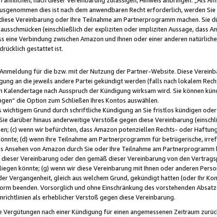
usgenommen dies ist nach dem anwendbaren Recht erforderlich, werden Sie 
f diese Vereinbarung oder Ihre Teilnahme am Partnerprogramm machen. Sie d
usschmücken (einschließlich der expliziten oder impliziten Aussage, dass A
 eine Verbindung zwischen Amazon und Ihnen oder einer anderen natürlichen 
rücklich gestattet ist.
r Anmeldung für die bzw. mit der Nutzung der Partner-Website. Diese Vereinb
gung an die jeweils andere Partei gekündigt werden (falls nach lokalem Rech
n Kalendertage nach Ausspruch der Kündigung wirksam wird. Sie können kündi
ngen“ die Option zum Schließen Ihres Kontos auswählen.
 wichtigem Grund durch schriftliche Kündigung an Sie fristlos kündigen oder I
 Sie darüber hinaus anderweitige Verstöße gegen diese Vereinbarung (einschli
ben; (c) wenn wir befürchten, dass Amazon potenziellen Rechts- oder Haftu
nnte; (d) wenn Ihre Teilnahme am Partnerprogramm für betrügerische, irref
das Ansehen von Amazon durch Sie oder Ihre Teilnahme am Partnerprogramm b
ieser Vereinbarung oder den gemäß dieser Vereinbarung von den Vertragspa
liegen könnte; (g) wenn wir diese Vereinbarung mit Ihnen oder anderen Perso
 der Vergangenheit, gleich aus welchem Grund, gekündigt hatten (oder Ihr Ko
rm beenden. Vorsorglich und ohne Einschränkung des vorstehenden Absatzes
richtlinien als erheblicher Verstoß gegen diese Vereinbarung.
e Vergütungen nach einer Kündigung für einen angemessenen Zeitraum zurückb