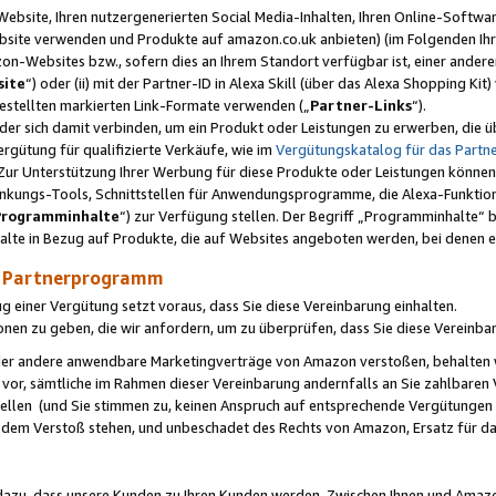
ebsite, Ihren nutzergenerierten Social Media-Inhalten, Ihren Online-Softwar
ebsite verwenden und Produkte auf amazon.co.uk anbieten) (im Folgenden Ihr
-Websites bzw., sofern dies an Ihrem Standort verfügbar ist, einer ander
ite
“) oder (ii) mit der Partner-ID in Alexa Skill (über das Alexa Shopping Ki
estellten markierten Link-Formate verwenden („
Partner-Links
“).
oder sich damit verbinden, um ein Produkt oder Leistungen zu erwerben, di
gütung für qualifizierte Verkäufe, wie im
Vergütungskatalog für das Part
Zur Unterstützung Ihrer Werbung für diese Produkte oder Leistungen können w
linkungs-Tools, Schnittstellen für Anwendungsprogramme, die Alexa-Funktion
Programminhalte
“) zur Verfügung stellen. Der Begriff „Programminhalte“ be
halte in Bezug auf Produkte, die auf Websites angeboten werden, bei denen 
as Partnerprogramm
einer Vergütung setzt voraus, dass Sie diese Vereinbarung einhalten.
ionen zu geben, die wir anfordern, um zu überprüfen, dass Sie diese Vereinba
oder andere anwendbare Marketingverträge von Amazon verstoßen, behalten w
 vor, sämtliche im Rahmen dieser Vereinbarung andernfalls an Sie zahlbare
tellen (und Sie stimmen zu, keinen Anspruch auf entsprechende Vergütungen
 dem Verstoß stehen, und unbeschadet des Rechts von Amazon, Ersatz für 
azu, dass unsere Kunden zu Ihren Kunden werden. Zwischen Ihnen und Amaz