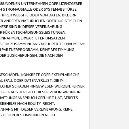
VERBUNDENEN UNTERNEHMEN ODER LIZENZGEBER
ICH STROMAUSFÄLLE ODER SYSTEMABSTÜRZE;
IHRER WEBSITE ODER VON DATEN, BILDERN,
ER ANDEREN NATÜRLICHEN ODER JURISTISCHEN
ESE SIND IN DIESER VEREINBARUNG
R FÜR ENTSCHÄDIGUNGSLEISTUNGEN,
EINNAHMEN, ERWARTETEN UMSÄTZEN,
SIE IM ZUSAMMENHANG MIT IHRER TEILNAHME AM
M PARTNERPROGRAMM. KEINE BESTIMMUNG
DER ZUSICHERUNGEN, DIE NACH DEN
GESCHÄDEN, KONKRETE ODER EXEMPLARISCHE
SFALL ODER DATENVERLUST, DIE IM
OLCHER SCHÄDEN HINGEWIESEN WURDEN. FERNER
BETRAGS DER LAUT DIESER VEREINBARUNG IN
HAFTUNGSANSPRUCH GEFÜHRT HAT, BEREITS
SBEHELFE NACH EQUITY-RECHT,
NHANG MIT DIESER VEREINBARUNG. KEINE
TZLICHEN BESTIMMUNGEN NICHT