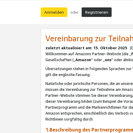
Anmelden
Registrieren
oder
Vereinbarung zur Teil
zuletzt aktualisiert am
:
15. Oktober 2025
(De
Willkommen auf Amazons Partner-Website (die „
Gesellschaften („
Amazon
“ oder „
uns
“ oder ähnl
Übersetzungen stehen in folgenden Sprachen zur 
gilt die englische Fassung.
Natürliche oder juristische Personen, die an uns
müssen die Vereinbarung zur Teilnahme am Amaz
Partner-Website stimmen Sie dieser Vereinbarung,
dieser Vereinbarung bilden (zum Beispiel die Vo
Partnerprogramm und die Markenrichtlinien für da
Amazon entsprechen, einschließlich des Verbots vo
Richtlinien sorgfältig durch.
1.Beschreibung des Partnerprogra