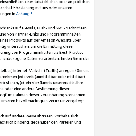
nschließlich einer tatsächlichen oder angeblichen
Geschäftsbeziehung mit uns oder unseren
mungen in
Anhang 3
.
schränkt auf E-Mails, Push- und SMS-Nachrichten.
ellung von Partner-Links und Programminhalten
 eines Produkts auf der Amazon-Website über
tig untersuchen, um die Einhaltung dieser
ntierung von Programminhalten als Best-Practice-
sonenbezogene Daten verarbeiten, finden Sie in der
telbar) Internet-Verkehr (Traffic) anregen können,
rnehmen jederzeit (unmittelbar oder mittelbar)
b stehen, (c) ein Versäumnis unsererseits, Ihre
fene oder eine andere Bestimmung dieser
r ggf. im Rahmen dieser Vereinbarung vornehmen
ch unseren bevollmächtigten Vertreter vorgelegt
ch auf andere Weise abtreten. Vorbehaltlich
rechtlich bindend, gegenüber den Parteien und