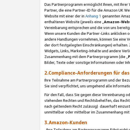
Das Partnerprogramm ermöglicht Ihnen, mit Ihrer W
Partner, die eine Partner-ID für die Amazon UK W
Website mit einer der in
Anhang 1
genannten Amazon
enthaltenen Website (jeweils eine „
Amazon-Webs
Vereinbarung entsprechen und die von uns bereitg
Wenn unsere Kunden die Partner-Links anklicken 
andere Handlungen vornehmen, können Sie eine Ver
der dort festgelegten Einschränkungen) erhalten. 
Widgets, Links, Marketing-Inhalte und andere Ver
Zusammenhang mit dem Partnerprogramm (die „
Bilder, Texte oder sonstige Informationen oder In
2.Compliance-Anforderungen für d
Ihre Teilnahme am Partnerprogramm und der Bezug 
Sie sind verpflichtet, uns umgehend alle Informat
Für den Fall, dass Sie gegen diese Vereinbarung 
stehenden Rechten und Rechtsbehelfen, das Recht
nach geltendem Recht zulässig) dauerhaft einzus
unmittelbar oder mittelbar im Zusammenhang mit
3.Amazon-Kunden
Ihre Teilnahme am Partnerprogramm führt nicht d