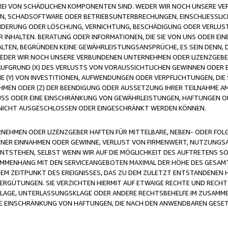
FREI VON SCHÄDLICHEN KOMPONENTEN SIND. WEDER WIR NOCH UNSERE 
VIREN, SCHADSOFTWARE ODER BETRIEBSUNTERBRECHUNGEN, EINSCHLIESSL
ÄNDERUNG ODER LÖSCHUNG, VERNICHTUNG, BESCHÄDIGUNG ODER VERLUST 
INHALTEN. BERATUNG ODER INFORMATIONEN, DIE SIE VON UNS ODER EIN
LTEN, BEGRÜNDEN KEINE GEWÄHRLEISTUNGSANSPRÜCHE, ES SEIN DENN, DI
WEDER WIR NOCH UNSERE VERBUNDENEN UNTERNEHMEN ODER LIZENZGEBE
FGRUND (X) DES VERLUSTS VON VORAUSSICHTLICHEN GEWINNEN ODER 
 (Y) VON INVESTITIONEN, AUFWENDUNGEN ODER VERPFLICHTUNGEN, DIE 
EN ODER (Z) DER BEENDIGUNG ODER AUSSETZUNG IHRER TEILNAHME A
LUSS ODER EINE EINSCHRÄNKUNG VON GEWÄHRLEISTUNGEN, HAFTUNGEN O
NICHT AUSGESCHLOSSEN ODER EINGESCHRÄNKT WERDEN KÖNNEN.
EHMEN ODER LIZENZGEBER HAFTEN FÜR MITTELBARE, NEBEN- ODER FOL
R EINNAHMEN ODER GEWINNE, VERLUST VON FIRMENWERT, NUTZUNGSAU
TSTEHEN, SELBST WENN WIR AUF DIE MÖGLICHKEIT DES AUFTRETENS S
MENHANG MIT DEN SERVICEANGEBOTEN MAXIMAL DER HÖHE DES GESAMT
M ZEITPUNKT DES EREIGNISSES, DAS ZU DEM ZULETZT ENTSTANDENEN 
ERGÜTUNGEN. SIE VERZICHTEN HIERMIT AUF ETWAIGE RECHTE UND RECHT
KLAGE, UNTERLASSUNGSKLAGE ODER ANDERE RECHTSBEHELFE IM ZUSAMME
NE EINSCHRÄNKUNG VON HAFTUNGEN, DIE NACH DEN ANWENDBAREN GESE