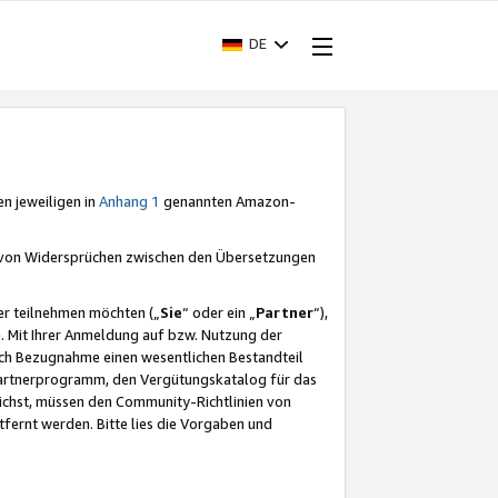
DE
en jeweiligen in
Anhang 1
genannten Amazon-
e von Widersprüchen zwischen den Übersetzungen
er teilnehmen möchten („
Sie
“ oder ein „
Partner
“),
. Mit Ihrer Anmeldung auf bzw. Nutzung der
durch Bezugnahme einen wesentlichen Bestandteil
 Partnerprogramm, den Vergütungskatalog für das
ichst, müssen den Community-Richtlinien von
fernt werden. Bitte lies die Vorgaben und