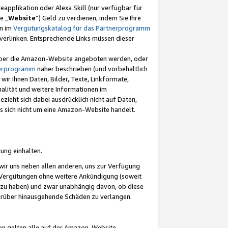
eapplikation oder Alexa Skill (nur verfügbar für
e „
Website
“) Geld zu verdienen, indem Sie Ihre
en im
Vergütungskatalog für das Partnerprogramm
t) verlinken. Entsprechende Links müssen dieser
e über die Amazon-Website angeboten werden, oder
nerprogramm
näher beschrieben (und vorbehaltlich
ir Ihnen Daten, Bilder, Texte, Linkformate,
alität und weitere Informationen im
zieht sich dabei ausdrücklich nicht auf Daten,
es sich nicht um eine Amazon-Website handelt.
rung einhalten.
ir uns neben allen anderen, uns zur Verfügung
n Vergütungen ohne weitere Ankündigung (soweit
 zu haben) und zwar unabhängig davon, ob diese
darüber hinausgehende Schäden zu verlangen.
on gelten alle auf der Amazon-Website