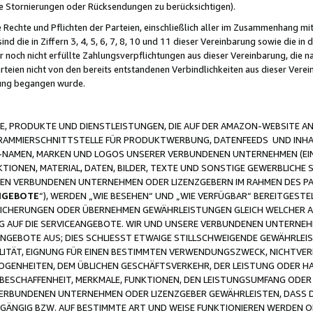
ge Stornierungen oder Rücksendungen zu berücksichtigen).
 Rechte und Pflichten der Parteien, einschließlich aller im Zusammenhang m
 die in Ziffern 3, 4, 5, 6, 7, 8, 10 und 11 dieser Vereinbarung sowie die in
er noch nicht erfüllte Zahlungsverpflichtungen aus dieser Vereinbarung, die
arteien nicht von den bereits entstandenen Verbindlichkeiten aus dieser Ver
gung begangen wurde.
 PRODUKTE UND DIENSTLEISTUNGEN, DIE AUF DER AMAZON-WEBSITE AN
GRAMMIERSCHNITTSTELLE FÜR PRODUKTWERBUNG, DATENFEEDS UND INH
-NAMEN, MARKEN UND LOGOS UNSERER VERBUNDENEN UNTERNEHMEN (EIN
IONEN, MATERIAL, DATEN, BILDER, TEXTE UND SONSTIGE GEWERBLICHE 
EREN VERBUNDENEN UNTERNEHMEN ODER LIZENZGEBERN IM RAHMEN DES 
NGEBOTE
“), WERDEN „WIE BESEHEN“ UND „WIE VERFÜGBAR“ BEREITGEST
CHERUNGEN ODER ÜBERNEHMEN GEWÄHRLEISTUNGEN GLEICH WELCHER AR
ZUG AUF DIE SERVICEANGEBOTE. WIR UND UNSERE VERBUNDENEN UNTERNEH
ANGEBOTE AUS; DIES SCHLIESST ETWAIGE STILLSCHWEIGENDE GEWÄHRLE
LITÄT, EIGNUNG FÜR EINEN BESTIMMTEN VERWENDUNGSZWECK, NICHTVER
OGENHEITEN, DEM ÜBLICHEN GESCHÄFTSVERKEHR, DER LEISTUNG ODER H
 BESCHAFFENHEIT, MERKMALE, FUNKTIONEN, DEN LEISTUNGSUMFANG ODER
VERBUNDENEN UNTERNEHMEN ODER LIZENZGEBER GEWÄHRLEISTEN, DASS D
HGÄNGIG BZW. AUF BESTIMMTE ART UND WEISE FUNKTIONIEREN WERDEN 