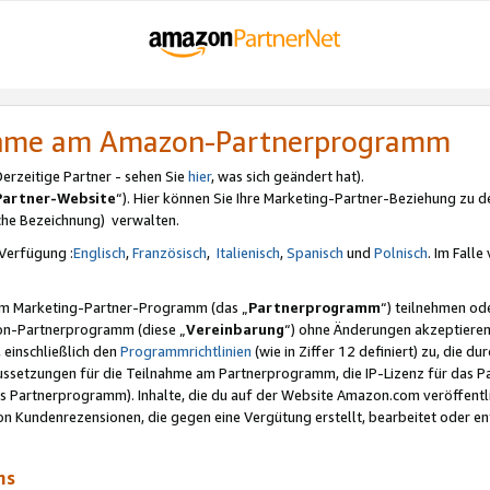
nahme am Amazon-Partnerprogramm
rzeitige Partner - sehen Sie
hier
, was sich geändert hat).
Partner-Website
“). Hier können Sie Ihre Marketing-Partner-Beziehung zu d
iche Bezeichnung) verwalten.
Verfügung :
Englisch
,
Französisch
,
Italienisch
,
Spanisch
und
Polnisch
. Im Fall
erem Marketing-Partner-Programm (das „
Partnerprogramm
“) teilnehmen od
on-Partnerprogramm (diese „
Vereinbarung
“) ohne Änderungen akzeptieren
 einschließlich den
Programmrichtlinien
(wie in Ziffer 12 definiert) zu, die 
raussetzungen für die Teilnahme am Partnerprogramm, die IP-Lizenz für das
s Partnerprogramm). Inhalte, die du auf der Website Amazon.com veröffentl
n Kundenrezensionen, die gegen eine Vergütung erstellt, bearbeitet oder ent
mms