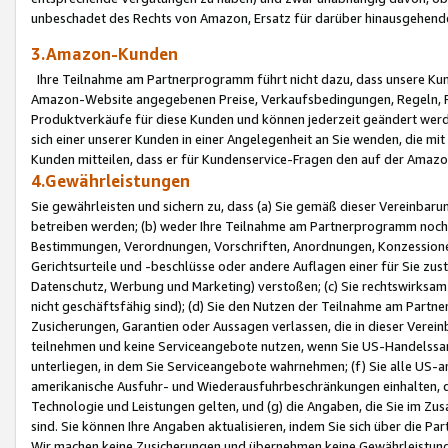
unbeschadet des Rechts von Amazon, Ersatz für darüber hinausgehen
3.Amazon-Kunden
Ihre Teilnahme am Partnerprogramm führt nicht dazu, dass unsere Kun
Amazon-Website angegebenen Preise, Verkaufsbedingungen, Regeln, Ri
Produktverkäufe für diese Kunden und können jederzeit geändert werde
sich einer unserer Kunden in einer Angelegenheit an Sie wenden, die 
Kunden mitteilen, dass er für Kundenservice-Fragen den auf der Ama
4.Gewährleistungen
Sie gewährleisten und sichern zu, dass (a) Sie gemäß dieser Vereinba
betreiben werden; (b) weder Ihre Teilnahme am Partnerprogramm noch d
Bestimmungen, Verordnungen, Vorschriften, Anordnungen, Konzessionen,
Gerichtsurteile und -beschlüsse oder andere Auflagen einer für Sie zu
Datenschutz, Werbung und Marketing) verstoßen; (c) Sie rechtswirksam 
nicht geschäftsfähig sind); (d) Sie den Nutzen der Teilnahme am Partne
Zusicherungen, Garantien oder Aussagen verlassen, die in dieser Verein
teilnehmen und keine Serviceangebote nutzen, wenn Sie US-Handelssa
unterliegen, in dem Sie Serviceangebote wahrnehmen; (f) Sie alle US
amerikanische Ausfuhr- und Wiederausfuhrbeschränkungen einhalten, 
Technologie und Leistungen gelten, und (g) die Angaben, die Sie im 
sind. Sie können Ihre Angaben aktualisieren, indem Sie sich über die 
Wir machen keine Zusicherungen und übernehmen keine Gewährleistun