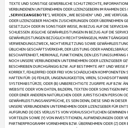
TEXTE UND SONSTIGE GEWERBLICHE SCHUTZRECHTE, INFORMATIONE
VERBUNDENEN UNTERNEHMEN ODER LIZENZGEBERN IM RAHMEN DES
„
SERVICEANGEBOTE
“), WERDEN „WIE BESEHEN“ UND „WIE VERFÜ
ODER LIZENZGEBER MACHEN ZUSICHERUNGEN ODER ÜBERNEHMEN GEW
GESETZLICH ODER IN SONSTIGER WEISE, IN BEZUG AUF DIE SERVI
SCHLIESSEN JEGLICHE GEWÄHRLEISTUNGEN IN BEZUG AUF DIE SERVI
GEWÄHRLEISTUNGEN BEZÜGLICH RECHTSMÄNGELN, MARKTGÄNGIGKEIT
VERWENDUNGSZWECK, NICHTVERLETZUNG SOWIE GEWÄHRLEISTUNGEN 
ÜBLICHEN GESCHÄFTSVERKEHR, DER LEISTUNG ODER HANDELSBRÄUCH
BESCHAFFENHEIT, MERKMALE, FUNKTIONEN, DEN LEISTUNGSUMFANG 
NOCH UNSERE VERBUNDENEN UNTERNEHMEN ODER LIZENZGEBER GEWÄ
BESCHRIEBEN DURCHGÄNGIG BZW. AUF BESTIMMTE ART UND WEISE
KORREKT, FEHLERFREI ODER FREI VON SCHÄDLICHEN KOMPONENTEN
HAFTEN FÜR: (A) FEHLER, UNGENAUIGKEITEN, VIREN, SCHADSOFTW
SYSTEMABSTÜRZE; ODER (B) UNBERECHTIGTE ZUGRIFFE AUF BZW. 
WEBSITE ODER VON DATEN, BILDERN, TEXTEN ODER SONSTIGEN INF
ODER EINER ANDEREN NATÜRLICHEN ODER JURISTISCHEN PERSON OD
GEWÄHRLEISTUNGSANSPRÜCHE, ES SEIN DENN, DIESE SIND IN DIES
UNSERE VERBUNDENEN UNTERNEHMEN ODER LIZENZGEBER FÜR EN
AUFGRUND (X) DES VERLUSTS VON VORAUSSICHTLICHEN GEWINNEN
VORTEILEN SOWIE (Y) VON INVESTITIONEN, AUFWENDUNGEN ODER VE
PARTNERPROGRAMM VORNEHMEN BZW. ÜBERNEHMEN ODER (Z) DER 