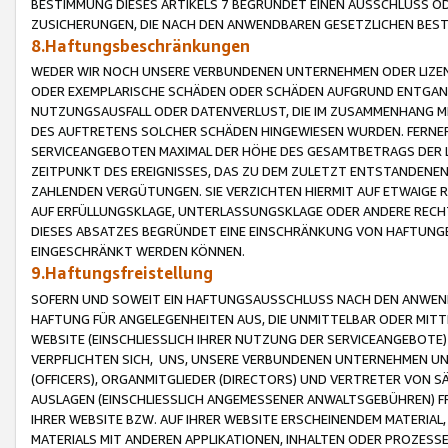
BESTIMMUNG DIESES ARTIKELS 7 BEGRÜNDET EINEN AUSSCHLUSS 
ZUSICHERUNGEN, DIE NACH DEN ANWENDBAREN GESETZLICHEN BE
8.Haftungsbeschränkungen
WEDER WIR NOCH UNSERE VERBUNDENEN UNTERNEHMEN ODER LIZEN
ODER EXEMPLARISCHE SCHÄDEN ODER SCHÄDEN AUFGRUND ENTGANG
NUTZUNGSAUSFALL ODER DATENVERLUST, DIE IM ZUSAMMENHANG MI
DES AUFTRETENS SOLCHER SCHÄDEN HINGEWIESEN WURDEN. FERN
SERVICEANGEBOTEN MAXIMAL DER HÖHE DES GESAMTBETRAGS DER 
ZEITPUNKT DES EREIGNISSES, DAS ZU DEM ZULETZT ENTSTANDENE
ZAHLENDEN VERGÜTUNGEN. SIE VERZICHTEN HIERMIT AUF ETWAIGE 
AUF ERFÜLLUNGSKLAGE, UNTERLASSUNGSKLAGE ODER ANDERE RECHT
DIESES ABSATZES BEGRÜNDET EINE EINSCHRÄNKUNG VON HAFTUNG
EINGESCHRÄNKT WERDEN KÖNNEN.
9.Haftungsfreistellung
SOFERN UND SOWEIT EIN HAFTUNGSAUSSCHLUSS NACH DEN ANWENDB
HAFTUNG FÜR ANGELEGENHEITEN AUS, DIE UNMITTELBAR ODER MITT
WEBSITE (EINSCHLIESSLICH IHRER NUTZUNG DER SERVICEANGEBOTE)
VERPFLICHTEN SICH, UNS, UNSERE VERBUNDENEN UNTERNEHMEN UN
(OFFICERS), ORGANMITGLIEDER (DIRECTORS) UND VERTRETER VON 
AUSLAGEN (EINSCHLIESSLICH ANGEMESSENER ANWALTSGEBÜHREN) FR
IHRER WEBSITE BZW. AUF IHRER WEBSITE ERSCHEINENDEM MATERIAL
MATERIALS MIT ANDEREN APPLIKATIONEN, INHALTEN ODER PROZESSE