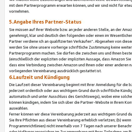
mit dem Partnerprogramm erwarten können, und wir sind nicht für etwa
vornehmen.
5.Angabe Ihres Partner-Status
Sie müssen auf Ihrer Website bzw. an jeder anderen Stelle, an der Am
genehmigt, klar und deutlich den folgenden oder einen im Wesentlichen
Partner verdiene ich an qualifizierten Verkäufen“. Abgesehen von die
werden Sie ohne unsere vorherige schriftliche Zustimmung keine weite
Partnerprogramm machen. Sie dürfen die zwischen uns und Ihnen best
(einschließlich der expliziten oder impliziten Aussage, dass Amazon Si
dass eine Verbindung zwischen Amazon und Ihnen oder einer anderen natü
vorliegenden Vereinbarung ausdrücklich gestattet ist.
6.Laufzeit und Kündigung
Die Laufzeit dieser Vereinbarung beginnt mit Ihrer Anmeldung für die 
jederzeit ordentlich oder aus wichtigem Grund durch schriftliche Kündi
automatisch und unter Ausschluss des Gerichtswegs), wobei eine solch
können kündigen, indem Sie sich über die Partner-Website in Ihrem Ko
auswählen.
Ferner können wir diese Vereinbarung jederzeit aus wichtigem Grund dur
Sie Ihre Pflichten aus dieser Vereinbarung erheblich verletzen; (b) wen
Programmrichtlinien) nicht innerhalb von 7 Tagen nach unserer Benachr
oder Haftungsansprüchen im Zusammenhang mit Ihrer Teilnahme am Pa