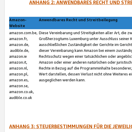
ANHANG 2: ANWENDBARES RECHT UND STRE
Amazon-
Anwendbares Recht und Streitbeilegung
Website
amazon.com.be,
Diese Vereinbarung und Streitigkeiten aller Art, die 
amazon.fr,
Großherzogtums Luxemburg unter Ausschluss seiner Kol
amazon.de,
ausschließlichen Zuständigkeit der Gerichte im Geri
audible.de,
dieser Vereinbarung kann Amazon bei einem zuständig
amazon.ie
Rechtsschutz wegen einer tatsächlichen oder angebli
amazon.it,
Amazon oder einer anderen natürlichen oder juristisc
amazon.nl,
Rechte in Bezug auf die Programminhalte besonderer,
amazon.pl,
Wert darstellen, dessen Verlust nicht ohne Weiteres e
amazon.es,
ausgeglichen werden kann.
amazon.se,
amazon.co.uk,
audible.co.uk
ANHANG 3: STEUERBESTIMMUNGEN FÜR DIE JEWEIL