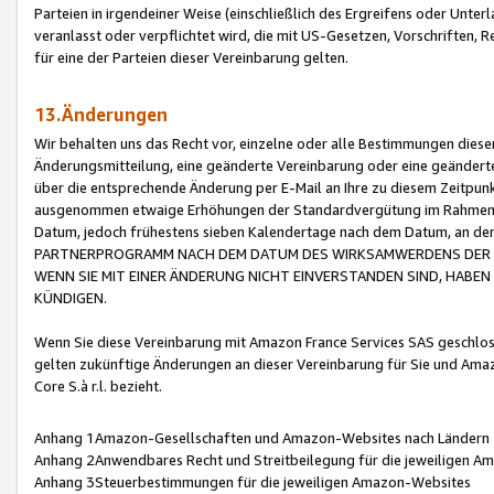
Parteien in irgendeiner Weise (einschließlich des Ergreifens oder Unt
veranlasst oder verpflichtet wird, die mit US-Gesetzen, Vorschriften,
für eine der Parteien dieser Vereinbarung gelten.
13.Änderungen
Wir behalten uns das Recht vor, einzelne oder alle Bestimmungen diese
Änderungsmitteilung, eine geänderte Vereinbarung oder eine geänderte 
über die entsprechende Änderung per E-Mail an Ihre zu diesem Zeitpun
ausgenommen etwaige Erhöhungen der Standardvergütung im Rahmen
Datum, jedoch frühestens sieben Kalendertage nach dem Datum, an de
PARTNERPROGRAMM NACH DEM DATUM DES WIRKSAMWERDENS DER Ä
WENN SIE MIT EINER ÄNDERUNG NICHT EINVERSTANDEN SIND, HABEN S
KÜNDIGEN.
Wenn Sie diese Vereinbarung mit Amazon France Services SAS geschlo
gelten zukünftige Änderungen an dieser Vereinbarung für Sie und Ama
Core S.à r.l. bezieht.
Anhang 1Amazon-Gesellschaften und Amazon-Websites nach Ländern
Anhang 2Anwendbares Recht und Streitbeilegung für die jeweiligen 
Anhang 3Steuerbestimmungen für die jeweiligen Amazon-Websites