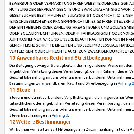
BEWERBUNG ODER VERMARKTUNG IHRER WEBSITE ODER DES GGF. AUF 
NUTZUNG DER SERVICEANGEBOTE UND ZWAR UNABHÄNGIG DAVON, O
GESETZLICHEN BESTIMMUNGEN ZULÄSSIG IST ODER NICHT, (D) EINE
(EINSCHLIESSLICH EINER PROGRAMMRICHTLINIE), (E) IHREN STEUER
DER EINTREIBUNG ODER ZAHLUNG IHRER STEUERN UND ZOLLABGAB
ODER ZOLLVERPFLICHTUNGEN, ODER (F) FAHRLÄSSIGKEIT ODER VORS
AUFTRAGNEHMER. WIR UND UNSERE BEAUFTRAGTEN KÖNNEN IM NAME
GERICHTLICHE SCHRITTE EINLEITEN UND JEDE PROZESSUALE HAND
VERTEIDIGEN, ODER UM RECHTE AUCH ZUM ZWECK DER DURCHSETZU
10.Anwendbares Recht und Streitbeilegung
Die Beilegung etwaiger Streitigkeiten, die in irgendeiner Weise mit de
angeblichen Verletzung dieser Vereinbarung), den im Rahmen dieser Ve
Geschäftsbeziehung mit uns oder unseren verbundenen Unternehmen zu
Bestimmungen zu anwendbarem Recht und Streitbeilegung in
Anhang 
11.Steuern
Steuern und damit verbundene Verpflichtungen, die in irgendeiner Wei
tatsächlichen oder angeblichen Verletzung dieser Vereinbarung), den 
Geschäftsbeziehung mit uns oder unseren verbundenen Unternehmen z
Steuerbestimmungen in
Anhang 3
.
12.Weitere Bestimmungen
Wir können von Zeit zu Zeit Mitteilungen im Zusammenhang mit dem Par