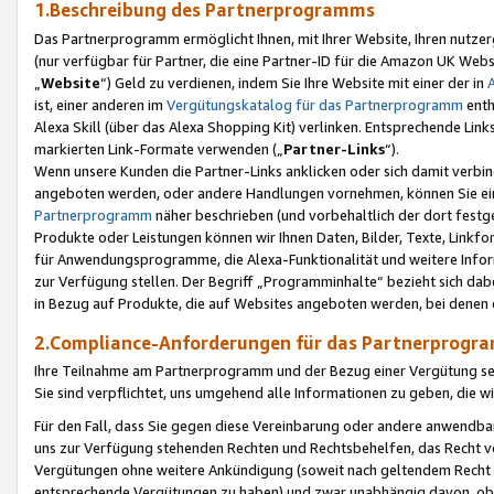
1.Beschreibung des Partnerprogramms
Das Partnerprogramm ermöglicht Ihnen, mit Ihrer Website, Ihren nutzer
(nur verfügbar für Partner, die eine Partner-ID für die Amazon UK We
„
Website
“) Geld zu verdienen, indem Sie Ihre Website mit einer der in
ist, einer anderen im
Vergütungskatalog für das Partnerprogramm
enth
Alexa Skill (über das Alexa Shopping Kit) verlinken. Entsprechende Lin
markierten Link-Formate verwenden („
Partner-Links
“).
Wenn unsere Kunden die Partner-Links anklicken oder sich damit verbi
angeboten werden, oder andere Handlungen vornehmen, können Sie eine
Partnerprogramm
näher beschrieben (und vorbehaltlich der dort festg
Produkte oder Leistungen können wir Ihnen Daten, Bilder, Texte, Linkfo
für Anwendungsprogramme, die Alexa-Funktionalität und weitere Inf
zur Verfügung stellen. Der Begriff „Programminhalte“ bezieht sich dabe
in Bezug auf Produkte, die auf Websites angeboten werden, bei denen 
2.Compliance-Anforderungen für das Partnerprog
Ihre Teilnahme am Partnerprogramm und der Bezug einer Vergütung setz
Sie sind verpflichtet, uns umgehend alle Informationen zu geben, die w
Für den Fall, dass Sie gegen diese Vereinbarung oder andere anwendba
uns zur Verfügung stehenden Rechten und Rechtsbehelfen, das Recht vo
Vergütungen ohne weitere Ankündigung (soweit nach geltendem Recht z
entsprechende Vergütungen zu haben) und zwar unabhängig davon, ob 