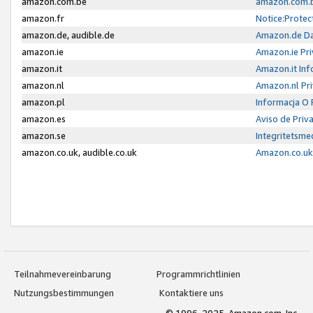
amazon.com.be
amazon.com.b
amazon.fr
Notice:Protec
amazon.de, audible.de
Amazon.de Da
amazon.ie
Amazon.ie Pri
amazon.it
Amazon.it Inf
amazon.nl
Amazon.nl Pri
amazon.pl
Informacja O
amazon.es
Aviso de Priv
amazon.se
Integritetsm
amazon.co.uk, audible.co.uk
Amazon.co.uk 
Teilnahmevereinbarung
Programmrichtlinien
Nutzungsbestimmungen
Kontaktiere uns