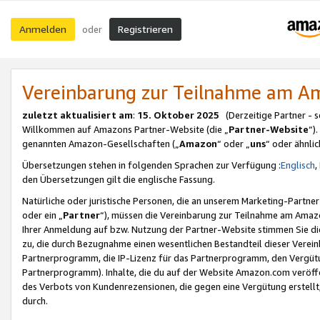
Anmelden
Registrieren
oder
Vereinbarung zur Teilnahme am 
zuletzt aktualisiert am
:
15. Oktober 2025
(Derzeitige Partner - 
Willkommen auf Amazons Partner-Website (die „
Partner-Website
“)
genannten Amazon-Gesellschaften („
Amazon
“ oder „
uns
“ oder ähnli
Übersetzungen stehen in folgenden Sprachen zur Verfügung :
Englisch
,
den Übersetzungen gilt die englische Fassung.
Natürliche oder juristische Personen, die an unserem Marketing-Partn
oder ein „
Partner
“), müssen die Vereinbarung zur Teilnahme am Ama
Ihrer Anmeldung auf bzw. Nutzung der Partner-Website stimmen Sie die
zu, die durch Bezugnahme einen wesentlichen Bestandteil dieser Verei
Partnerprogramm, die IP-Lizenz für das Partnerprogramm, den Vergütu
Partnerprogramm). Inhalte, die du auf der Website Amazon.com veröffe
des Verbots von Kundenrezensionen, die gegen eine Vergütung erstellt, 
durch.