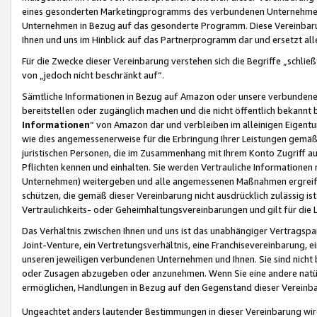
eines gesonderten Marketingprogramms des verbundenen Unternehmens
Unternehmen in Bezug auf das gesonderte Programm. Diese Vereinbarung
Ihnen und uns im Hinblick auf das Partnerprogramm dar und ersetzt al
Für die Zwecke dieser Vereinbarung verstehen sich die Begriffe „schließ
von „jedoch nicht beschränkt auf“.
Sämtliche Informationen in Bezug auf Amazon oder unsere verbunde
bereitstellen oder zugänglich machen und die nicht öffentlich bekannt bz
Informationen
“ von Amazon dar und verbleiben im alleinigen Eigent
wie dies angemessenerweise für die Erbringung Ihrer Leistungen gemäß d
juristischen Personen, die im Zusammenhang mit Ihrem Konto Zugriff au
Pflichten kennen und einhalten. Sie werden Vertrauliche Informationen 
Unternehmen) weitergeben und alle angemessenen Maßnahmen ergreifen
schützen, die gemäß dieser Vereinbarung nicht ausdrücklich zulässig is
Vertraulichkeits- oder Geheimhaltungsvereinbarungen und gilt für die
Das Verhältnis zwischen Ihnen und uns ist das unabhängiger Vertragspa
Joint-Venture, ein Vertretungsverhältnis, eine Franchisevereinbarung, 
unseren jeweiligen verbundenen Unternehmen und Ihnen. Sie sind ni
oder Zusagen abzugeben oder anzunehmen. Wenn Sie eine andere natürli
ermöglichen, Handlungen in Bezug auf den Gegenstand dieser Vereinbar
Ungeachtet anders lautender Bestimmungen in dieser Vereinbarung wird