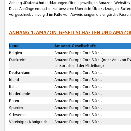
Anhang 4Datenschutzerklärungen für die jeweiligen Amazon-Websites
Diese Anhänge enthalten zur besseren Übersicht Übersetzungen. Sofe
vorgeschrieben ist, gilt im Falle von Abweichungen die englische Fass
ANHANG 1: AMAZON-GESELLSCHAFTEN UND AMAZO
Land
Amazon-Gesellschaft
Belgien
Amazon Europe Core S.à r.l.
Frankreich
Amazon Europe Core S.à r.l.(oder Amazon Fr
entsprechend der Mitteilung)
Deutschland
Amazon Europe Core S.à r.l.
Irland
Amazon Europe Core S.à r.l.
Italien
Amazon Europe Core S.à r.l.
Niederlande
Amazon Europe Core S.à r.l.
Polen
Amazon Europe Core S.à r.l.
Spanien
Amazon Europe Core S.à r.l.
Schweden
Amazon Europe Core S.à r.l.
Vereinigtes Königreich
Amazon Europe Core S.à r.l.