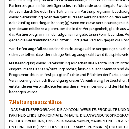
Partnerprogramm für betrügerische, irreführende oder illegale Zwecke
Amazon durch Sie oder Ihre Teilnahme am Partnerprogramm beschädig
dieser Vereinbarung oder den gemäß dieser Vereinbarung von den Vertr
oder künftig unterliegen könnte; (g) wenn wir diese Vereinbarung mit I
gemeinsam mit Ihnen agieren, bereits in der Vergangenheit, gleich aus
das Partnerprogramm in der allgemein angebotenen Form beenden. Vors
gegen die Bestimmungen der Ziffer 5 und jeder Verstoß gegen die Prog
Wir dürfen angefallene und noch nicht ausgezahlte Vergütungen nach 
sicherzustellen, dass der richtige Betrag ausgezahlt wird (beispielsw
Mit Beendigung dieser Vereinbarung erlöschen alle Rechte und Pflichte
eingeräumten Lizenzen/Nutzungsrechte; hiervon ausgenommen sind die in 
Programmrichtlinien festgelegten Rechte und Pflichten der Parteien sow
Vereinbarung, die nach Beendigung dieser Vereinbarung fortbestehen. D
entstandenen Verbindlichkeiten aus dieser Vereinbarung und der Haft
begangen wurde.
7.Haftungsausschlüsse
DAS PARTNERPROGRAMM, DIE AMAZON-WEBSITE, PRODUKTE UND DI
PARTNER-LINKS, LINKFORMATE, INHALTE, DIE ANWENDUNGSPROGR
PRODUKTWERBUNG, UNSERE DOMAIN-NAMEN, MARKEN UND LOGOS S
UNTERNEHMEN (EINSCHLIESSLICH DER AMAZON-MARKEN) UND DIE GE