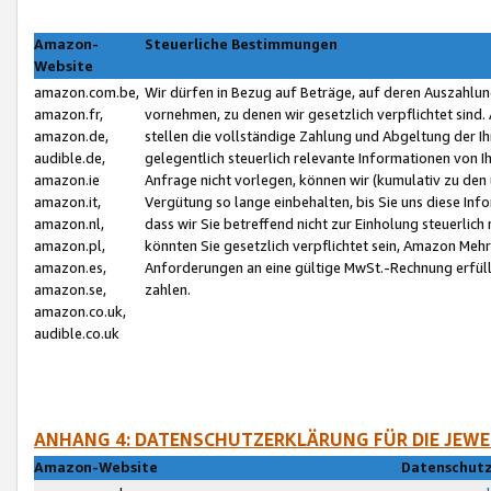
Amazon-
Steuerliche Bestimmungen
Website
amazon.com.be,
Wir dürfen in Bezug auf Beträge, auf deren Auszahlun
amazon.fr,
vornehmen, zu denen wir gesetzlich verpflichtet sind
amazon.de,
stellen die vollständige Zahlung und Abgeltung der 
audible.de,
gelegentlich steuerlich relevante Informationen von I
amazon.ie
Anfrage nicht vorlegen, können wir (kumulativ zu de
amazon.it,
Vergütung so lange einbehalten, bis Sie uns diese Inf
amazon.nl,
dass wir Sie betreffend nicht zur Einholung steuerlich 
amazon.pl,
könnten Sie gesetzlich verpflichtet sein, Amazon Meh
amazon.es,
Anforderungen an eine gültige MwSt.-Rechnung erfüllt
amazon.se,
zahlen.
amazon.co.uk,
audible.co.uk
ANHANG 4: DATENSCHUTZERKLÄRUNG FÜR DIE JEWE
Amazon-Website
Datenschutz