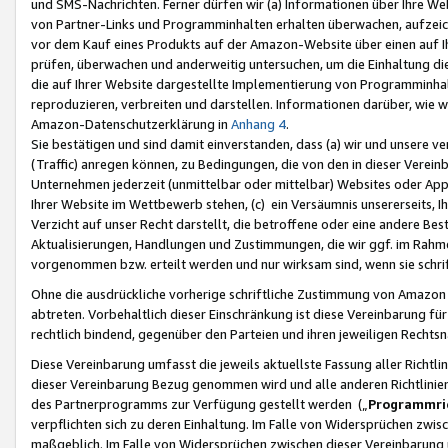
und SMS-Nachrichten. Ferner dürfen wir (a) Informationen über Ihre We
von Partner-Links und Programminhalten erhalten überwachen, aufzei
vor dem Kauf eines Produkts auf der Amazon-Website über einen auf Ih
prüfen, überwachen und anderweitig untersuchen, um die Einhaltung dies
die auf Ihrer Website dargestellte Implementierung von Programminhalt
reproduzieren, verbreiten und darstellen. Informationen darüber, wie w
Amazon-Datenschutzerklärung in
Anhang 4
.
Sie bestätigen und sind damit einverstanden, dass (a) wir und unsere 
(Traffic) anregen können, zu Bedingungen, die von den in dieser Vere
Unternehmen jederzeit (unmittelbar oder mittelbar) Websites oder Appl
Ihrer Website im Wettbewerb stehen, (c) ein Versäumnis unsererseits, I
Verzicht auf unser Recht darstellt, die betroffene oder eine andere B
Aktualisierungen, Handlungen und Zustimmungen, die wir ggf. im Rahme
vorgenommen bzw. erteilt werden und nur wirksam sind, wenn sie schri
Ohne die ausdrückliche vorherige schriftliche Zustimmung von Amazon
abtreten. Vorbehaltlich dieser Einschränkung ist diese Vereinbarung f
rechtlich bindend, gegenüber den Parteien und ihren jeweiligen Rech
Diese Vereinbarung umfasst die jeweils aktuellste Fassung aller Richtli
dieser Vereinbarung Bezug genommen wird und alle anderen Richtlinie
des Partnerprogramms zur Verfügung gestellt werden („
Programmric
verpflichten sich zu deren Einhaltung. Im Falle von Widersprüchen zwi
maßgeblich. Im Falle von Widersprüchen zwischen dieser Vereinbarun