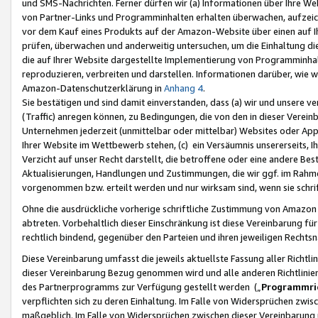
und SMS-Nachrichten. Ferner dürfen wir (a) Informationen über Ihre We
von Partner-Links und Programminhalten erhalten überwachen, aufzei
vor dem Kauf eines Produkts auf der Amazon-Website über einen auf Ih
prüfen, überwachen und anderweitig untersuchen, um die Einhaltung dies
die auf Ihrer Website dargestellte Implementierung von Programminhalt
reproduzieren, verbreiten und darstellen. Informationen darüber, wie w
Amazon-Datenschutzerklärung in
Anhang 4
.
Sie bestätigen und sind damit einverstanden, dass (a) wir und unsere 
(Traffic) anregen können, zu Bedingungen, die von den in dieser Vere
Unternehmen jederzeit (unmittelbar oder mittelbar) Websites oder Appl
Ihrer Website im Wettbewerb stehen, (c) ein Versäumnis unsererseits, I
Verzicht auf unser Recht darstellt, die betroffene oder eine andere B
Aktualisierungen, Handlungen und Zustimmungen, die wir ggf. im Rahme
vorgenommen bzw. erteilt werden und nur wirksam sind, wenn sie schri
Ohne die ausdrückliche vorherige schriftliche Zustimmung von Amazon
abtreten. Vorbehaltlich dieser Einschränkung ist diese Vereinbarung f
rechtlich bindend, gegenüber den Parteien und ihren jeweiligen Rech
Diese Vereinbarung umfasst die jeweils aktuellste Fassung aller Richtli
dieser Vereinbarung Bezug genommen wird und alle anderen Richtlinie
des Partnerprogramms zur Verfügung gestellt werden („
Programmric
verpflichten sich zu deren Einhaltung. Im Falle von Widersprüchen zwi
maßgeblich. Im Falle von Widersprüchen zwischen dieser Vereinbarun