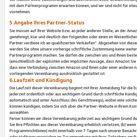
mit dem Partnerprogramm erwarten können, und wir sind nicht für etwa
vornehmen.
5.Angabe Ihres Partner-Status
Sie müssen auf Ihrer Website bzw. an jeder anderen Stelle, an der Am
genehmigt, klar und deutlich den folgenden oder einen im Wesentlichen
Partner verdiene ich an qualifizierten Verkäufen“. Abgesehen von die
werden Sie ohne unsere vorherige schriftliche Zustimmung keine weite
Partnerprogramm machen. Sie dürfen die zwischen uns und Ihnen best
(einschließlich der expliziten oder impliziten Aussage, dass Amazon Si
dass eine Verbindung zwischen Amazon und Ihnen oder einer anderen natü
vorliegenden Vereinbarung ausdrücklich gestattet ist.
6.Laufzeit und Kündigung
Die Laufzeit dieser Vereinbarung beginnt mit Ihrer Anmeldung für die 
jederzeit ordentlich oder aus wichtigem Grund durch schriftliche Kündi
automatisch und unter Ausschluss des Gerichtswegs), wobei eine solch
können kündigen, indem Sie sich über die Partner-Website in Ihrem Ko
auswählen.
Ferner können wir diese Vereinbarung jederzeit aus wichtigem Grund dur
Sie Ihre Pflichten aus dieser Vereinbarung erheblich verletzen; (b) wen
Programmrichtlinien) nicht innerhalb von 7 Tagen nach unserer Benachr
oder Haftungsansprüchen im Zusammenhang mit Ihrer Teilnahme am Pa