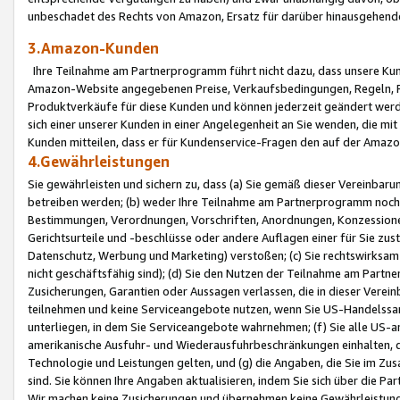
unbeschadet des Rechts von Amazon, Ersatz für darüber hinausgehen
3.Amazon-Kunden
Ihre Teilnahme am Partnerprogramm führt nicht dazu, dass unsere Kun
Amazon-Website angegebenen Preise, Verkaufsbedingungen, Regeln, Ri
Produktverkäufe für diese Kunden und können jederzeit geändert werde
sich einer unserer Kunden in einer Angelegenheit an Sie wenden, die 
Kunden mitteilen, dass er für Kundenservice-Fragen den auf der Ama
4.Gewährleistungen
Sie gewährleisten und sichern zu, dass (a) Sie gemäß dieser Vereinba
betreiben werden; (b) weder Ihre Teilnahme am Partnerprogramm noch d
Bestimmungen, Verordnungen, Vorschriften, Anordnungen, Konzessionen,
Gerichtsurteile und -beschlüsse oder andere Auflagen einer für Sie zu
Datenschutz, Werbung und Marketing) verstoßen; (c) Sie rechtswirksam 
nicht geschäftsfähig sind); (d) Sie den Nutzen der Teilnahme am Partne
Zusicherungen, Garantien oder Aussagen verlassen, die in dieser Verein
teilnehmen und keine Serviceangebote nutzen, wenn Sie US-Handelssa
unterliegen, in dem Sie Serviceangebote wahrnehmen; (f) Sie alle US
amerikanische Ausfuhr- und Wiederausfuhrbeschränkungen einhalten, 
Technologie und Leistungen gelten, und (g) die Angaben, die Sie im 
sind. Sie können Ihre Angaben aktualisieren, indem Sie sich über die 
Wir machen keine Zusicherungen und übernehmen keine Gewährleistun