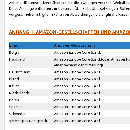
Anhang 4Datenschutzerklärungen für die jeweiligen Amazon-Websites
Diese Anhänge enthalten zur besseren Übersicht Übersetzungen. Sofe
vorgeschrieben ist, gilt im Falle von Abweichungen die englische Fass
ANHANG 1: AMAZON-GESELLSCHAFTEN UND AMAZO
Land
Amazon-Gesellschaft
Belgien
Amazon Europe Core S.à r.l.
Frankreich
Amazon Europe Core S.à r.l.(oder Amazon Fr
entsprechend der Mitteilung)
Deutschland
Amazon Europe Core S.à r.l.
Irland
Amazon Europe Core S.à r.l.
Italien
Amazon Europe Core S.à r.l.
Niederlande
Amazon Europe Core S.à r.l.
Polen
Amazon Europe Core S.à r.l.
Spanien
Amazon Europe Core S.à r.l.
Schweden
Amazon Europe Core S.à r.l.
Vereinigtes Königreich
Amazon Europe Core S.à r.l.