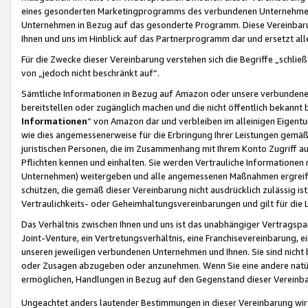
eines gesonderten Marketingprogramms des verbundenen Unternehmens
Unternehmen in Bezug auf das gesonderte Programm. Diese Vereinbarung
Ihnen und uns im Hinblick auf das Partnerprogramm dar und ersetzt al
Für die Zwecke dieser Vereinbarung verstehen sich die Begriffe „schließ
von „jedoch nicht beschränkt auf“.
Sämtliche Informationen in Bezug auf Amazon oder unsere verbunde
bereitstellen oder zugänglich machen und die nicht öffentlich bekannt bz
Informationen
“ von Amazon dar und verbleiben im alleinigen Eigent
wie dies angemessenerweise für die Erbringung Ihrer Leistungen gemäß d
juristischen Personen, die im Zusammenhang mit Ihrem Konto Zugriff au
Pflichten kennen und einhalten. Sie werden Vertrauliche Informationen 
Unternehmen) weitergeben und alle angemessenen Maßnahmen ergreifen
schützen, die gemäß dieser Vereinbarung nicht ausdrücklich zulässig is
Vertraulichkeits- oder Geheimhaltungsvereinbarungen und gilt für die
Das Verhältnis zwischen Ihnen und uns ist das unabhängiger Vertragspa
Joint-Venture, ein Vertretungsverhältnis, eine Franchisevereinbarung, 
unseren jeweiligen verbundenen Unternehmen und Ihnen. Sie sind ni
oder Zusagen abzugeben oder anzunehmen. Wenn Sie eine andere natürli
ermöglichen, Handlungen in Bezug auf den Gegenstand dieser Vereinbar
Ungeachtet anders lautender Bestimmungen in dieser Vereinbarung wird