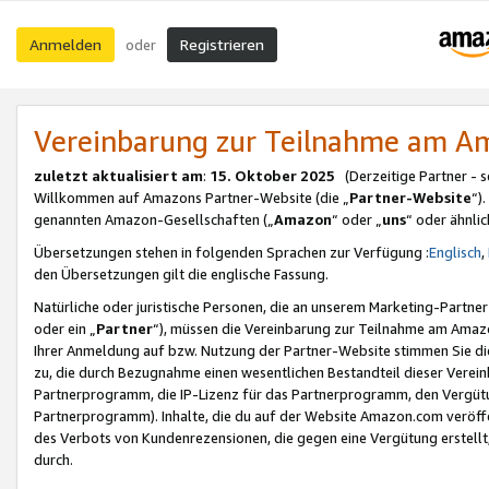
Anmelden
Registrieren
oder
Vereinbarung zur Teilnahme am 
zuletzt aktualisiert am
:
15. Oktober 2025
(Derzeitige Partner - 
Willkommen auf Amazons Partner-Website (die „
Partner-Website
“)
genannten Amazon-Gesellschaften („
Amazon
“ oder „
uns
“ oder ähnli
Übersetzungen stehen in folgenden Sprachen zur Verfügung :
Englisch
,
den Übersetzungen gilt die englische Fassung.
Natürliche oder juristische Personen, die an unserem Marketing-Partn
oder ein „
Partner
“), müssen die Vereinbarung zur Teilnahme am Ama
Ihrer Anmeldung auf bzw. Nutzung der Partner-Website stimmen Sie die
zu, die durch Bezugnahme einen wesentlichen Bestandteil dieser Verei
Partnerprogramm, die IP-Lizenz für das Partnerprogramm, den Vergütu
Partnerprogramm). Inhalte, die du auf der Website Amazon.com veröffe
des Verbots von Kundenrezensionen, die gegen eine Vergütung erstellt, 
durch.