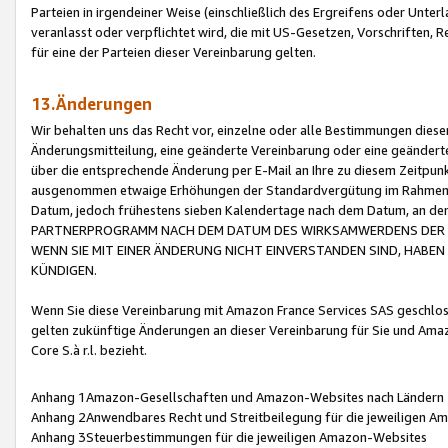
Parteien in irgendeiner Weise (einschließlich des Ergreifens oder Unt
veranlasst oder verpflichtet wird, die mit US-Gesetzen, Vorschriften,
für eine der Parteien dieser Vereinbarung gelten.
13.Änderungen
Wir behalten uns das Recht vor, einzelne oder alle Bestimmungen diese
Änderungsmitteilung, eine geänderte Vereinbarung oder eine geänderte 
über die entsprechende Änderung per E-Mail an Ihre zu diesem Zeitpun
ausgenommen etwaige Erhöhungen der Standardvergütung im Rahmen
Datum, jedoch frühestens sieben Kalendertage nach dem Datum, an de
PARTNERPROGRAMM NACH DEM DATUM DES WIRKSAMWERDENS DER Ä
WENN SIE MIT EINER ÄNDERUNG NICHT EINVERSTANDEN SIND, HABEN S
KÜNDIGEN.
Wenn Sie diese Vereinbarung mit Amazon France Services SAS geschlo
gelten zukünftige Änderungen an dieser Vereinbarung für Sie und Ama
Core S.à r.l. bezieht.
Anhang 1Amazon-Gesellschaften und Amazon-Websites nach Ländern
Anhang 2Anwendbares Recht und Streitbeilegung für die jeweiligen 
Anhang 3Steuerbestimmungen für die jeweiligen Amazon-Websites