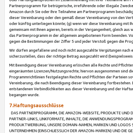
Partnerprogramm für betrügerische, irreführende oder illegale Zwecke
Amazon durch Sie oder Ihre Teilnahme am Partnerprogramm beschädig
dieser Vereinbarung oder den gemäß dieser Vereinbarung von den Vertr
oder künftig unterliegen könnte; (g) wenn wir diese Vereinbarung mit I
gemeinsam mit Ihnen agieren, bereits in der Vergangenheit, gleich aus
das Partnerprogramm in der allgemein angebotenen Form beenden. Vors
gegen die Bestimmungen der Ziffer 5 und jeder Verstoß gegen die Prog
Wir dürfen angefallene und noch nicht ausgezahlte Vergütungen nach 
sicherzustellen, dass der richtige Betrag ausgezahlt wird (beispielsw
Mit Beendigung dieser Vereinbarung erlöschen alle Rechte und Pflichte
eingeräumten Lizenzen/Nutzungsrechte; hiervon ausgenommen sind die in 
Programmrichtlinien festgelegten Rechte und Pflichten der Parteien sow
Vereinbarung, die nach Beendigung dieser Vereinbarung fortbestehen. D
entstandenen Verbindlichkeiten aus dieser Vereinbarung und der Haft
begangen wurde.
7.Haftungsausschlüsse
DAS PARTNERPROGRAMM, DIE AMAZON-WEBSITE, PRODUKTE UND DI
PARTNER-LINKS, LINKFORMATE, INHALTE, DIE ANWENDUNGSPROGR
PRODUKTWERBUNG, UNSERE DOMAIN-NAMEN, MARKEN UND LOGOS S
UNTERNEHMEN (EINSCHLIESSLICH DER AMAZON-MARKEN) UND DIE GE