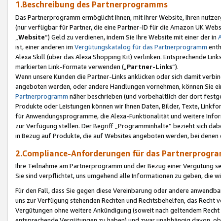
1.Beschreibung des Partnerprogramms
Das Partnerprogramm ermöglicht Ihnen, mit Ihrer Website, Ihren nutzer
(nur verfügbar für Partner, die eine Partner-ID für die Amazon UK We
„
Website
“) Geld zu verdienen, indem Sie Ihre Website mit einer der in
ist, einer anderen im
Vergütungskatalog für das Partnerprogramm
enth
Alexa Skill (über das Alexa Shopping Kit) verlinken. Entsprechende Lin
markierten Link-Formate verwenden („
Partner-Links
“).
Wenn unsere Kunden die Partner-Links anklicken oder sich damit verbi
angeboten werden, oder andere Handlungen vornehmen, können Sie eine
Partnerprogramm
näher beschrieben (und vorbehaltlich der dort festg
Produkte oder Leistungen können wir Ihnen Daten, Bilder, Texte, Linkfo
für Anwendungsprogramme, die Alexa-Funktionalität und weitere Inf
zur Verfügung stellen. Der Begriff „Programminhalte“ bezieht sich dabe
in Bezug auf Produkte, die auf Websites angeboten werden, bei denen 
2.Compliance-Anforderungen für das Partnerprog
Ihre Teilnahme am Partnerprogramm und der Bezug einer Vergütung setz
Sie sind verpflichtet, uns umgehend alle Informationen zu geben, die w
Für den Fall, dass Sie gegen diese Vereinbarung oder andere anwendba
uns zur Verfügung stehenden Rechten und Rechtsbehelfen, das Recht vo
Vergütungen ohne weitere Ankündigung (soweit nach geltendem Recht z
entsprechende Vergütungen zu haben) und zwar unabhängig davon, ob 