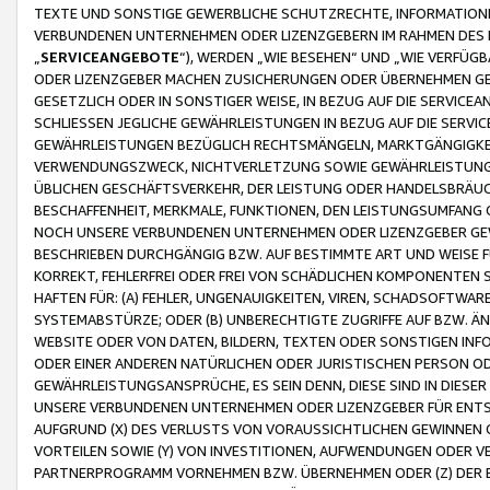
TEXTE UND SONSTIGE GEWERBLICHE SCHUTZRECHTE, INFORMATIONE
VERBUNDENEN UNTERNEHMEN ODER LIZENZGEBERN IM RAHMEN DES
„
SERVICEANGEBOTE
“), WERDEN „WIE BESEHEN“ UND „WIE VERFÜ
ODER LIZENZGEBER MACHEN ZUSICHERUNGEN ODER ÜBERNEHMEN GEW
GESETZLICH ODER IN SONSTIGER WEISE, IN BEZUG AUF DIE SERVI
SCHLIESSEN JEGLICHE GEWÄHRLEISTUNGEN IN BEZUG AUF DIE SERVI
GEWÄHRLEISTUNGEN BEZÜGLICH RECHTSMÄNGELN, MARKTGÄNGIGKEIT
VERWENDUNGSZWECK, NICHTVERLETZUNG SOWIE GEWÄHRLEISTUNGEN 
ÜBLICHEN GESCHÄFTSVERKEHR, DER LEISTUNG ODER HANDELSBRÄUCH
BESCHAFFENHEIT, MERKMALE, FUNKTIONEN, DEN LEISTUNGSUMFANG 
NOCH UNSERE VERBUNDENEN UNTERNEHMEN ODER LIZENZGEBER GEWÄ
BESCHRIEBEN DURCHGÄNGIG BZW. AUF BESTIMMTE ART UND WEISE
KORREKT, FEHLERFREI ODER FREI VON SCHÄDLICHEN KOMPONENTEN
HAFTEN FÜR: (A) FEHLER, UNGENAUIGKEITEN, VIREN, SCHADSOFTW
SYSTEMABSTÜRZE; ODER (B) UNBERECHTIGTE ZUGRIFFE AUF BZW. 
WEBSITE ODER VON DATEN, BILDERN, TEXTEN ODER SONSTIGEN INF
ODER EINER ANDEREN NATÜRLICHEN ODER JURISTISCHEN PERSON OD
GEWÄHRLEISTUNGSANSPRÜCHE, ES SEIN DENN, DIESE SIND IN DIES
UNSERE VERBUNDENEN UNTERNEHMEN ODER LIZENZGEBER FÜR EN
AUFGRUND (X) DES VERLUSTS VON VORAUSSICHTLICHEN GEWINNEN
VORTEILEN SOWIE (Y) VON INVESTITIONEN, AUFWENDUNGEN ODER VE
PARTNERPROGRAMM VORNEHMEN BZW. ÜBERNEHMEN ODER (Z) DER 