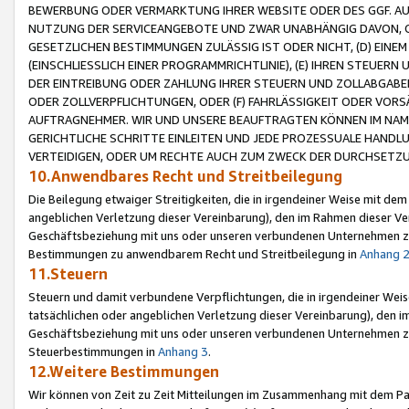
BEWERBUNG ODER VERMARKTUNG IHRER WEBSITE ODER DES GGF. AUF 
NUTZUNG DER SERVICEANGEBOTE UND ZWAR UNABHÄNGIG DAVON, O
GESETZLICHEN BESTIMMUNGEN ZULÄSSIG IST ODER NICHT, (D) EINE
(EINSCHLIESSLICH EINER PROGRAMMRICHTLINIE), (E) IHREN STEUER
DER EINTREIBUNG ODER ZAHLUNG IHRER STEUERN UND ZOLLABGAB
ODER ZOLLVERPFLICHTUNGEN, ODER (F) FAHRLÄSSIGKEIT ODER VORS
AUFTRAGNEHMER. WIR UND UNSERE BEAUFTRAGTEN KÖNNEN IM NAME
GERICHTLICHE SCHRITTE EINLEITEN UND JEDE PROZESSUALE HAND
VERTEIDIGEN, ODER UM RECHTE AUCH ZUM ZWECK DER DURCHSETZU
10.Anwendbares Recht und Streitbeilegung
Die Beilegung etwaiger Streitigkeiten, die in irgendeiner Weise mit de
angeblichen Verletzung dieser Vereinbarung), den im Rahmen dieser Ve
Geschäftsbeziehung mit uns oder unseren verbundenen Unternehmen zu
Bestimmungen zu anwendbarem Recht und Streitbeilegung in
Anhang 
11.Steuern
Steuern und damit verbundene Verpflichtungen, die in irgendeiner Wei
tatsächlichen oder angeblichen Verletzung dieser Vereinbarung), den 
Geschäftsbeziehung mit uns oder unseren verbundenen Unternehmen z
Steuerbestimmungen in
Anhang 3
.
12.Weitere Bestimmungen
Wir können von Zeit zu Zeit Mitteilungen im Zusammenhang mit dem Par