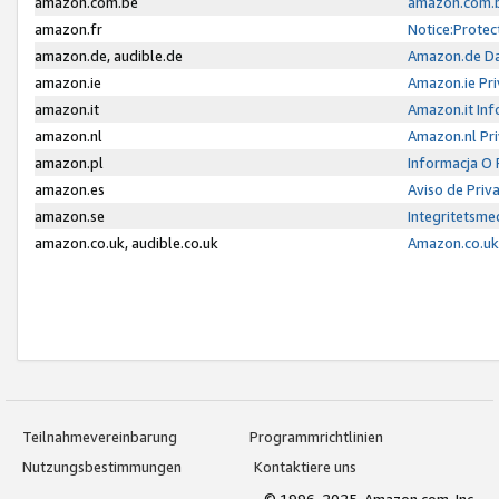
amazon.com.be
amazon.com.b
amazon.fr
Notice:Protec
amazon.de, audible.de
Amazon.de Da
amazon.ie
Amazon.ie Pri
amazon.it
Amazon.it Inf
amazon.nl
Amazon.nl Pri
amazon.pl
Informacja O
amazon.es
Aviso de Priv
amazon.se
Integritetsm
amazon.co.uk, audible.co.uk
Amazon.co.uk 
Teilnahmevereinbarung
Programmrichtlinien
Nutzungsbestimmungen
Kontaktiere uns