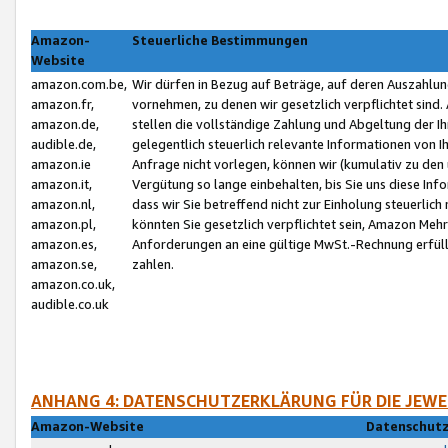
Amazon-
Steuerliche Bestimmungen
Website
amazon.com.be,
Wir dürfen in Bezug auf Beträge, auf deren Auszahlun
amazon.fr,
vornehmen, zu denen wir gesetzlich verpflichtet sind
amazon.de,
stellen die vollständige Zahlung und Abgeltung der 
audible.de,
gelegentlich steuerlich relevante Informationen von I
amazon.ie
Anfrage nicht vorlegen, können wir (kumulativ zu de
amazon.it,
Vergütung so lange einbehalten, bis Sie uns diese Inf
amazon.nl,
dass wir Sie betreffend nicht zur Einholung steuerlich 
amazon.pl,
könnten Sie gesetzlich verpflichtet sein, Amazon Meh
amazon.es,
Anforderungen an eine gültige MwSt.-Rechnung erfüllt
amazon.se,
zahlen.
amazon.co.uk,
audible.co.uk
ANHANG 4: DATENSCHUTZERKLÄRUNG FÜR DIE JEWE
Amazon-Website
Datenschutz