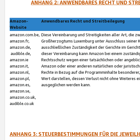
ANHANG 2: ANWENDBARES RECHT UND STRE
Amazon-
Anwendbares Recht und Streitbeilegung
Website
amazon.com.be,
Diese Vereinbarung und Streitigkeiten aller Art, die 
amazon.fr,
Großherzogtums Luxemburg unter Ausschluss seiner Kol
amazon.de,
ausschließlichen Zuständigkeit der Gerichte im Geri
audible.de,
dieser Vereinbarung kann Amazon bei einem zuständig
amazon.ie
Rechtsschutz wegen einer tatsächlichen oder angebli
amazon.it,
Amazon oder einer anderen natürlichen oder juristisc
amazon.nl,
Rechte in Bezug auf die Programminhalte besonderer,
amazon.pl,
Wert darstellen, dessen Verlust nicht ohne Weiteres e
amazon.es,
ausgeglichen werden kann.
amazon.se,
amazon.co.uk,
audible.co.uk
ANHANG 3: STEUERBESTIMMUNGEN FÜR DIE JEWEIL