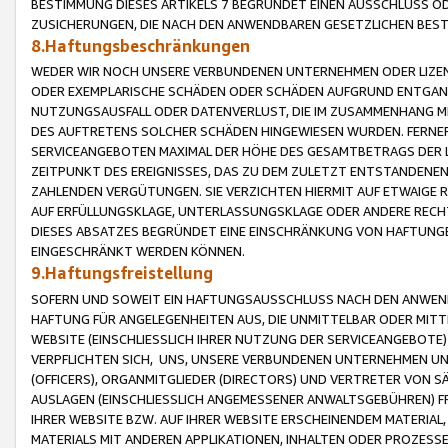
BESTIMMUNG DIESES ARTIKELS 7 BEGRÜNDET EINEN AUSSCHLUSS 
ZUSICHERUNGEN, DIE NACH DEN ANWENDBAREN GESETZLICHEN BE
8.Haftungsbeschränkungen
WEDER WIR NOCH UNSERE VERBUNDENEN UNTERNEHMEN ODER LIZEN
ODER EXEMPLARISCHE SCHÄDEN ODER SCHÄDEN AUFGRUND ENTGANG
NUTZUNGSAUSFALL ODER DATENVERLUST, DIE IM ZUSAMMENHANG MI
DES AUFTRETENS SOLCHER SCHÄDEN HINGEWIESEN WURDEN. FERN
SERVICEANGEBOTEN MAXIMAL DER HÖHE DES GESAMTBETRAGS DER 
ZEITPUNKT DES EREIGNISSES, DAS ZU DEM ZULETZT ENTSTANDENE
ZAHLENDEN VERGÜTUNGEN. SIE VERZICHTEN HIERMIT AUF ETWAIGE 
AUF ERFÜLLUNGSKLAGE, UNTERLASSUNGSKLAGE ODER ANDERE RECHT
DIESES ABSATZES BEGRÜNDET EINE EINSCHRÄNKUNG VON HAFTUNG
EINGESCHRÄNKT WERDEN KÖNNEN.
9.Haftungsfreistellung
SOFERN UND SOWEIT EIN HAFTUNGSAUSSCHLUSS NACH DEN ANWENDB
HAFTUNG FÜR ANGELEGENHEITEN AUS, DIE UNMITTELBAR ODER MITT
WEBSITE (EINSCHLIESSLICH IHRER NUTZUNG DER SERVICEANGEBOTE)
VERPFLICHTEN SICH, UNS, UNSERE VERBUNDENEN UNTERNEHMEN UN
(OFFICERS), ORGANMITGLIEDER (DIRECTORS) UND VERTRETER VON 
AUSLAGEN (EINSCHLIESSLICH ANGEMESSENER ANWALTSGEBÜHREN) FR
IHRER WEBSITE BZW. AUF IHRER WEBSITE ERSCHEINENDEM MATERIAL
MATERIALS MIT ANDEREN APPLIKATIONEN, INHALTEN ODER PROZESSE