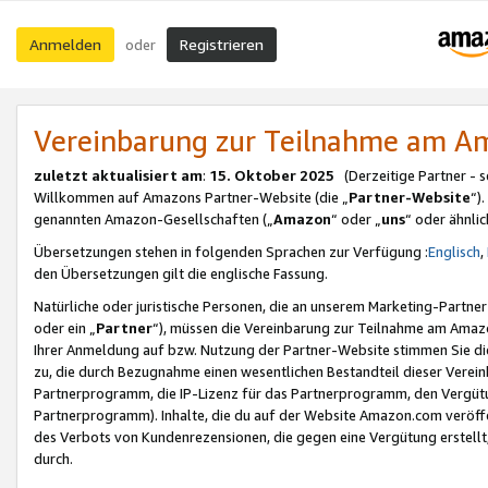
Anmelden
Registrieren
oder
Vereinbarung zur Teilnahme am 
zuletzt aktualisiert am
:
15. Oktober 2025
(Derzeitige Partner - 
Willkommen auf Amazons Partner-Website (die „
Partner-Website
“)
genannten Amazon-Gesellschaften („
Amazon
“ oder „
uns
“ oder ähnli
Übersetzungen stehen in folgenden Sprachen zur Verfügung :
Englisch
,
den Übersetzungen gilt die englische Fassung.
Natürliche oder juristische Personen, die an unserem Marketing-Partn
oder ein „
Partner
“), müssen die Vereinbarung zur Teilnahme am Ama
Ihrer Anmeldung auf bzw. Nutzung der Partner-Website stimmen Sie die
zu, die durch Bezugnahme einen wesentlichen Bestandteil dieser Verei
Partnerprogramm, die IP-Lizenz für das Partnerprogramm, den Vergütu
Partnerprogramm). Inhalte, die du auf der Website Amazon.com veröffe
des Verbots von Kundenrezensionen, die gegen eine Vergütung erstellt, 
durch.