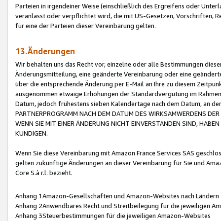
Parteien in irgendeiner Weise (einschließlich des Ergreifens oder Unt
veranlasst oder verpflichtet wird, die mit US-Gesetzen, Vorschriften,
für eine der Parteien dieser Vereinbarung gelten.
13.Änderungen
Wir behalten uns das Recht vor, einzelne oder alle Bestimmungen diese
Änderungsmitteilung, eine geänderte Vereinbarung oder eine geänderte 
über die entsprechende Änderung per E-Mail an Ihre zu diesem Zeitpun
ausgenommen etwaige Erhöhungen der Standardvergütung im Rahmen
Datum, jedoch frühestens sieben Kalendertage nach dem Datum, an de
PARTNERPROGRAMM NACH DEM DATUM DES WIRKSAMWERDENS DER Ä
WENN SIE MIT EINER ÄNDERUNG NICHT EINVERSTANDEN SIND, HABEN S
KÜNDIGEN.
Wenn Sie diese Vereinbarung mit Amazon France Services SAS geschlo
gelten zukünftige Änderungen an dieser Vereinbarung für Sie und Ama
Core S.à r.l. bezieht.
Anhang 1Amazon-Gesellschaften und Amazon-Websites nach Ländern
Anhang 2Anwendbares Recht und Streitbeilegung für die jeweiligen 
Anhang 3Steuerbestimmungen für die jeweiligen Amazon-Websites