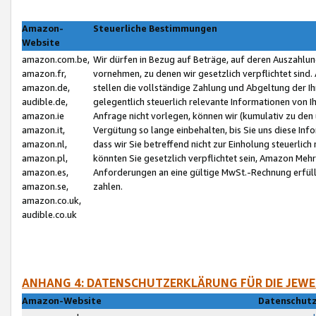
Amazon-
Steuerliche Bestimmungen
Website
amazon.com.be,
Wir dürfen in Bezug auf Beträge, auf deren Auszahlun
amazon.fr,
vornehmen, zu denen wir gesetzlich verpflichtet sind
amazon.de,
stellen die vollständige Zahlung und Abgeltung der 
audible.de,
gelegentlich steuerlich relevante Informationen von I
amazon.ie
Anfrage nicht vorlegen, können wir (kumulativ zu de
amazon.it,
Vergütung so lange einbehalten, bis Sie uns diese Inf
amazon.nl,
dass wir Sie betreffend nicht zur Einholung steuerlich 
amazon.pl,
könnten Sie gesetzlich verpflichtet sein, Amazon Meh
amazon.es,
Anforderungen an eine gültige MwSt.-Rechnung erfüllt
amazon.se,
zahlen.
amazon.co.uk,
audible.co.uk
ANHANG 4: DATENSCHUTZERKLÄRUNG FÜR DIE JEWE
Amazon-Website
Datenschutz