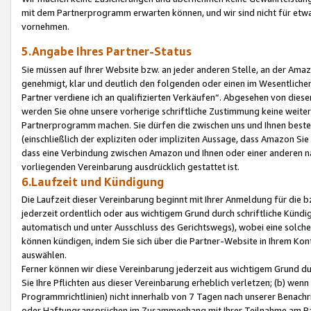
mit dem Partnerprogramm erwarten können, und wir sind nicht für etwa
vornehmen.
5.Angabe Ihres Partner-Status
Sie müssen auf Ihrer Website bzw. an jeder anderen Stelle, an der Am
genehmigt, klar und deutlich den folgenden oder einen im Wesentlichen
Partner verdiene ich an qualifizierten Verkäufen“. Abgesehen von die
werden Sie ohne unsere vorherige schriftliche Zustimmung keine weite
Partnerprogramm machen. Sie dürfen die zwischen uns und Ihnen best
(einschließlich der expliziten oder impliziten Aussage, dass Amazon Si
dass eine Verbindung zwischen Amazon und Ihnen oder einer anderen natü
vorliegenden Vereinbarung ausdrücklich gestattet ist.
6.Laufzeit und Kündigung
Die Laufzeit dieser Vereinbarung beginnt mit Ihrer Anmeldung für die 
jederzeit ordentlich oder aus wichtigem Grund durch schriftliche Kündi
automatisch und unter Ausschluss des Gerichtswegs), wobei eine solch
können kündigen, indem Sie sich über die Partner-Website in Ihrem Ko
auswählen.
Ferner können wir diese Vereinbarung jederzeit aus wichtigem Grund dur
Sie Ihre Pflichten aus dieser Vereinbarung erheblich verletzen; (b) wen
Programmrichtlinien) nicht innerhalb von 7 Tagen nach unserer Benachr
oder Haftungsansprüchen im Zusammenhang mit Ihrer Teilnahme am Pa