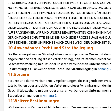
BEWERBUNG ODER VERMARKTUNG IHRER WEBSITE ODER DES GGF. AUF 
NUTZUNG DER SERVICEANGEBOTE UND ZWAR UNABHÄNGIG DAVON, O
GESETZLICHEN BESTIMMUNGEN ZULÄSSIG IST ODER NICHT, (D) EINE
(EINSCHLIESSLICH EINER PROGRAMMRICHTLINIE), (E) IHREN STEUER
DER EINTREIBUNG ODER ZAHLUNG IHRER STEUERN UND ZOLLABGAB
ODER ZOLLVERPFLICHTUNGEN, ODER (F) FAHRLÄSSIGKEIT ODER VORS
AUFTRAGNEHMER. WIR UND UNSERE BEAUFTRAGTEN KÖNNEN IM NAME
GERICHTLICHE SCHRITTE EINLEITEN UND JEDE PROZESSUALE HAND
VERTEIDIGEN, ODER UM RECHTE AUCH ZUM ZWECK DER DURCHSETZU
10.Anwendbares Recht und Streitbeilegung
Die Beilegung etwaiger Streitigkeiten, die in irgendeiner Weise mit de
angeblichen Verletzung dieser Vereinbarung), den im Rahmen dieser Ve
Geschäftsbeziehung mit uns oder unseren verbundenen Unternehmen zu
Bestimmungen zu anwendbarem Recht und Streitbeilegung in
Anhang 
11.Steuern
Steuern und damit verbundene Verpflichtungen, die in irgendeiner Wei
tatsächlichen oder angeblichen Verletzung dieser Vereinbarung), den 
Geschäftsbeziehung mit uns oder unseren verbundenen Unternehmen z
Steuerbestimmungen in
Anhang 3
.
12.Weitere Bestimmungen
Wir können von Zeit zu Zeit Mitteilungen im Zusammenhang mit dem Par