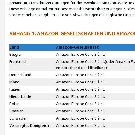
Anhang 4Datenschutzerklärungen für die jeweiligen Amazon-Websites
Diese Anhänge enthalten zur besseren Übersicht Übersetzungen. Sofe
vorgeschrieben ist, gilt im Falle von Abweichungen die englische Fass
ANHANG 1: AMAZON-GESELLSCHAFTEN UND AMAZO
Land
Amazon-Gesellschaft
Belgien
Amazon Europe Core S.à r.l.
Frankreich
Amazon Europe Core S.à r.l.(oder Amazon Fr
entsprechend der Mitteilung)
Deutschland
Amazon Europe Core S.à r.l.
Irland
Amazon Europe Core S.à r.l.
Italien
Amazon Europe Core S.à r.l.
Niederlande
Amazon Europe Core S.à r.l.
Polen
Amazon Europe Core S.à r.l.
Spanien
Amazon Europe Core S.à r.l.
Schweden
Amazon Europe Core S.à r.l.
Vereinigtes Königreich
Amazon Europe Core S.à r.l.