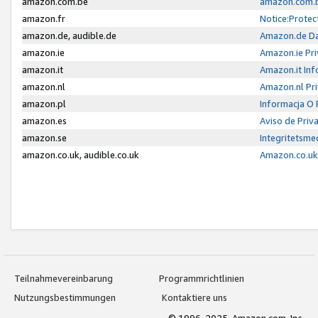
amazon.com.be
amazon.com.b
amazon.fr
Notice:Protec
amazon.de, audible.de
Amazon.de Da
amazon.ie
Amazon.ie Pri
amazon.it
Amazon.it Inf
amazon.nl
Amazon.nl Pri
amazon.pl
Informacja O
amazon.es
Aviso de Priv
amazon.se
Integritetsm
amazon.co.uk, audible.co.uk
Amazon.co.uk 
Teilnahmevereinbarung
Programmrichtlinien
Nutzungsbestimmungen
Kontaktiere uns