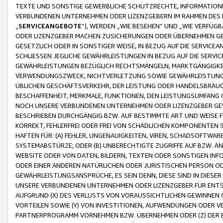
TEXTE UND SONSTIGE GEWERBLICHE SCHUTZRECHTE, INFORMATIONE
VERBUNDENEN UNTERNEHMEN ODER LIZENZGEBERN IM RAHMEN DES
„
SERVICEANGEBOTE
“), WERDEN „WIE BESEHEN“ UND „WIE VERFÜ
ODER LIZENZGEBER MACHEN ZUSICHERUNGEN ODER ÜBERNEHMEN GEW
GESETZLICH ODER IN SONSTIGER WEISE, IN BEZUG AUF DIE SERVI
SCHLIESSEN JEGLICHE GEWÄHRLEISTUNGEN IN BEZUG AUF DIE SERVI
GEWÄHRLEISTUNGEN BEZÜGLICH RECHTSMÄNGELN, MARKTGÄNGIGKEIT
VERWENDUNGSZWECK, NICHTVERLETZUNG SOWIE GEWÄHRLEISTUNGEN 
ÜBLICHEN GESCHÄFTSVERKEHR, DER LEISTUNG ODER HANDELSBRÄUCH
BESCHAFFENHEIT, MERKMALE, FUNKTIONEN, DEN LEISTUNGSUMFANG 
NOCH UNSERE VERBUNDENEN UNTERNEHMEN ODER LIZENZGEBER GEWÄ
BESCHRIEBEN DURCHGÄNGIG BZW. AUF BESTIMMTE ART UND WEISE
KORREKT, FEHLERFREI ODER FREI VON SCHÄDLICHEN KOMPONENTEN
HAFTEN FÜR: (A) FEHLER, UNGENAUIGKEITEN, VIREN, SCHADSOFTW
SYSTEMABSTÜRZE; ODER (B) UNBERECHTIGTE ZUGRIFFE AUF BZW. 
WEBSITE ODER VON DATEN, BILDERN, TEXTEN ODER SONSTIGEN INF
ODER EINER ANDEREN NATÜRLICHEN ODER JURISTISCHEN PERSON OD
GEWÄHRLEISTUNGSANSPRÜCHE, ES SEIN DENN, DIESE SIND IN DIES
UNSERE VERBUNDENEN UNTERNEHMEN ODER LIZENZGEBER FÜR EN
AUFGRUND (X) DES VERLUSTS VON VORAUSSICHTLICHEN GEWINNEN
VORTEILEN SOWIE (Y) VON INVESTITIONEN, AUFWENDUNGEN ODER VE
PARTNERPROGRAMM VORNEHMEN BZW. ÜBERNEHMEN ODER (Z) DER 