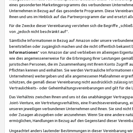
eines gesonderten Marketingprogramms des verbundenen Unternehmens
Unternehmen in Bezug auf das gesonderte Programm. Diese Vereinbarung
Ihnen und uns im Hinblick auf das Partnerprogramm dar und ersetzt al
Für die Zwecke dieser Vereinbarung verstehen sich die Begriffe „schließ
von „jedoch nicht beschränkt auf“.
Sämtliche Informationen in Bezug auf Amazon oder unsere verbunde
bereitstellen oder zugänglich machen und die nicht öffentlich bekannt bz
Informationen
“ von Amazon dar und verbleiben im alleinigen Eigent
wie dies angemessenerweise für die Erbringung Ihrer Leistungen gemäß d
juristischen Personen, die im Zusammenhang mit Ihrem Konto Zugriff au
Pflichten kennen und einhalten. Sie werden Vertrauliche Informationen 
Unternehmen) weitergeben und alle angemessenen Maßnahmen ergreifen
schützen, die gemäß dieser Vereinbarung nicht ausdrücklich zulässig is
Vertraulichkeits- oder Geheimhaltungsvereinbarungen und gilt für die
Das Verhältnis zwischen Ihnen und uns ist das unabhängiger Vertragspa
Joint-Venture, ein Vertretungsverhältnis, eine Franchisevereinbarung, 
unseren jeweiligen verbundenen Unternehmen und Ihnen. Sie sind ni
oder Zusagen abzugeben oder anzunehmen. Wenn Sie eine andere natürli
ermöglichen, Handlungen in Bezug auf den Gegenstand dieser Vereinbar
Ungeachtet anders lautender Bestimmungen in dieser Vereinbarung wird