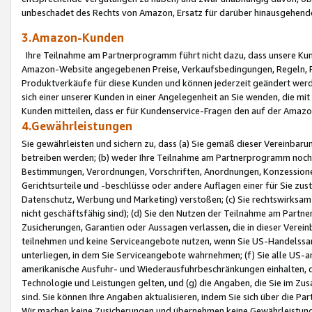
unbeschadet des Rechts von Amazon, Ersatz für darüber hinausgehen
3.Amazon-Kunden
Ihre Teilnahme am Partnerprogramm führt nicht dazu, dass unsere Kun
Amazon-Website angegebenen Preise, Verkaufsbedingungen, Regeln, Ri
Produktverkäufe für diese Kunden und können jederzeit geändert werde
sich einer unserer Kunden in einer Angelegenheit an Sie wenden, die 
Kunden mitteilen, dass er für Kundenservice-Fragen den auf der Ama
4.Gewährleistungen
Sie gewährleisten und sichern zu, dass (a) Sie gemäß dieser Vereinba
betreiben werden; (b) weder Ihre Teilnahme am Partnerprogramm noch d
Bestimmungen, Verordnungen, Vorschriften, Anordnungen, Konzessionen,
Gerichtsurteile und -beschlüsse oder andere Auflagen einer für Sie zu
Datenschutz, Werbung und Marketing) verstoßen; (c) Sie rechtswirksam 
nicht geschäftsfähig sind); (d) Sie den Nutzen der Teilnahme am Partne
Zusicherungen, Garantien oder Aussagen verlassen, die in dieser Verein
teilnehmen und keine Serviceangebote nutzen, wenn Sie US-Handelssa
unterliegen, in dem Sie Serviceangebote wahrnehmen; (f) Sie alle US
amerikanische Ausfuhr- und Wiederausfuhrbeschränkungen einhalten, 
Technologie und Leistungen gelten, und (g) die Angaben, die Sie im 
sind. Sie können Ihre Angaben aktualisieren, indem Sie sich über die 
Wir machen keine Zusicherungen und übernehmen keine Gewährleistun