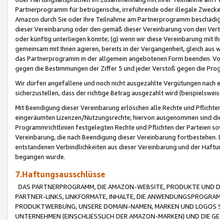
Partnerprogramm für betrügerische, irreführende oder illegale Zwecke
Amazon durch Sie oder Ihre Teilnahme am Partnerprogramm beschädig
dieser Vereinbarung oder den gemäß dieser Vereinbarung von den Vertr
oder künftig unterliegen könnte; (g) wenn wir diese Vereinbarung mit I
gemeinsam mit Ihnen agieren, bereits in der Vergangenheit, gleich aus
das Partnerprogramm in der allgemein angebotenen Form beenden. Vors
gegen die Bestimmungen der Ziffer 5 und jeder Verstoß gegen die Prog
Wir dürfen angefallene und noch nicht ausgezahlte Vergütungen nach 
sicherzustellen, dass der richtige Betrag ausgezahlt wird (beispielsw
Mit Beendigung dieser Vereinbarung erlöschen alle Rechte und Pflichte
eingeräumten Lizenzen/Nutzungsrechte; hiervon ausgenommen sind die in 
Programmrichtlinien festgelegten Rechte und Pflichten der Parteien sow
Vereinbarung, die nach Beendigung dieser Vereinbarung fortbestehen. D
entstandenen Verbindlichkeiten aus dieser Vereinbarung und der Haft
begangen wurde.
7.Haftungsausschlüsse
DAS PARTNERPROGRAMM, DIE AMAZON-WEBSITE, PRODUKTE UND DI
PARTNER-LINKS, LINKFORMATE, INHALTE, DIE ANWENDUNGSPROGR
PRODUKTWERBUNG, UNSERE DOMAIN-NAMEN, MARKEN UND LOGOS S
UNTERNEHMEN (EINSCHLIESSLICH DER AMAZON-MARKEN) UND DIE GE