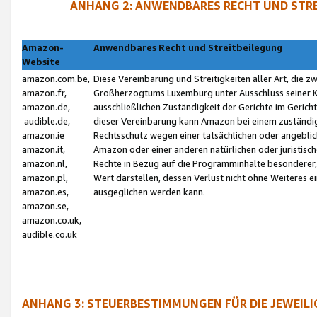
ANHANG 2: ANWENDBARES RECHT UND STRE
Amazon-
Anwendbares Recht und Streitbeilegung
Website
amazon.com.be,
Diese Vereinbarung und Streitigkeiten aller Art, die 
amazon.fr,
Großherzogtums Luxemburg unter Ausschluss seiner Kol
amazon.de,
ausschließlichen Zuständigkeit der Gerichte im Geri
audible.de,
dieser Vereinbarung kann Amazon bei einem zuständig
amazon.ie
Rechtsschutz wegen einer tatsächlichen oder angebli
amazon.it,
Amazon oder einer anderen natürlichen oder juristisc
amazon.nl,
Rechte in Bezug auf die Programminhalte besonderer,
amazon.pl,
Wert darstellen, dessen Verlust nicht ohne Weiteres e
amazon.es,
ausgeglichen werden kann.
amazon.se,
amazon.co.uk,
audible.co.uk
ANHANG 3: STEUERBESTIMMUNGEN FÜR DIE JEWEIL