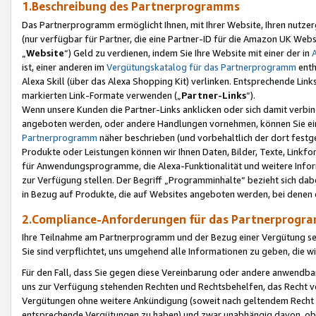
1.Beschreibung des Partnerprogramms
Das Partnerprogramm ermöglicht Ihnen, mit Ihrer Website, Ihren nutzer
(nur verfügbar für Partner, die eine Partner-ID für die Amazon UK We
„
Website
“) Geld zu verdienen, indem Sie Ihre Website mit einer der in
ist, einer anderen im
Vergütungskatalog für das Partnerprogramm
enth
Alexa Skill (über das Alexa Shopping Kit) verlinken. Entsprechende Lin
markierten Link-Formate verwenden („
Partner-Links
“).
Wenn unsere Kunden die Partner-Links anklicken oder sich damit verbi
angeboten werden, oder andere Handlungen vornehmen, können Sie eine
Partnerprogramm
näher beschrieben (und vorbehaltlich der dort festg
Produkte oder Leistungen können wir Ihnen Daten, Bilder, Texte, Linkfo
für Anwendungsprogramme, die Alexa-Funktionalität und weitere Inf
zur Verfügung stellen. Der Begriff „Programminhalte“ bezieht sich dabe
in Bezug auf Produkte, die auf Websites angeboten werden, bei denen 
2.Compliance-Anforderungen für das Partnerprog
Ihre Teilnahme am Partnerprogramm und der Bezug einer Vergütung setz
Sie sind verpflichtet, uns umgehend alle Informationen zu geben, die w
Für den Fall, dass Sie gegen diese Vereinbarung oder andere anwendba
uns zur Verfügung stehenden Rechten und Rechtsbehelfen, das Recht vo
Vergütungen ohne weitere Ankündigung (soweit nach geltendem Recht z
entsprechende Vergütungen zu haben) und zwar unabhängig davon, ob 