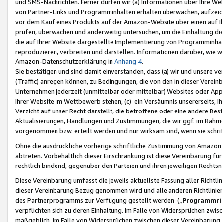
und SMS-Nachrichten. Ferner dürfen wir (a) Informationen über Ihre We
von Partner-Links und Programminhalten erhalten überwachen, aufzei
vor dem Kauf eines Produkts auf der Amazon-Website über einen auf Ih
prüfen, überwachen und anderweitig untersuchen, um die Einhaltung dies
die auf Ihrer Website dargestellte Implementierung von Programminhalt
reproduzieren, verbreiten und darstellen. Informationen darüber, wie w
Amazon-Datenschutzerklärung in
Anhang 4
.
Sie bestätigen und sind damit einverstanden, dass (a) wir und unsere 
(Traffic) anregen können, zu Bedingungen, die von den in dieser Vere
Unternehmen jederzeit (unmittelbar oder mittelbar) Websites oder Appl
Ihrer Website im Wettbewerb stehen, (c) ein Versäumnis unsererseits, I
Verzicht auf unser Recht darstellt, die betroffene oder eine andere B
Aktualisierungen, Handlungen und Zustimmungen, die wir ggf. im Rahme
vorgenommen bzw. erteilt werden und nur wirksam sind, wenn sie schri
Ohne die ausdrückliche vorherige schriftliche Zustimmung von Amazon
abtreten. Vorbehaltlich dieser Einschränkung ist diese Vereinbarung f
rechtlich bindend, gegenüber den Parteien und ihren jeweiligen Rech
Diese Vereinbarung umfasst die jeweils aktuellste Fassung aller Richtli
dieser Vereinbarung Bezug genommen wird und alle anderen Richtlinie
des Partnerprogramms zur Verfügung gestellt werden („
Programmric
verpflichten sich zu deren Einhaltung. Im Falle von Widersprüchen zwi
maßgeblich. Im Falle von Widersprüchen zwischen dieser Vereinbarun