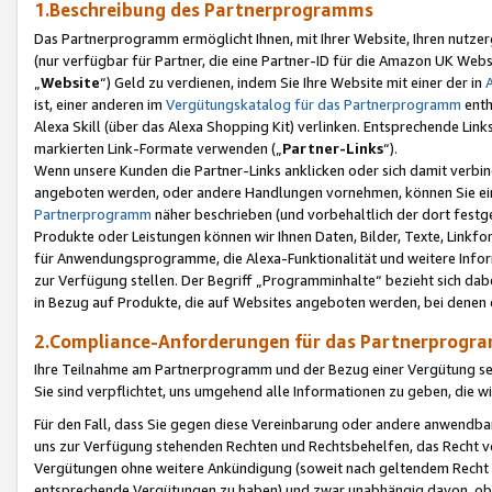
1.Beschreibung des Partnerprogramms
Das Partnerprogramm ermöglicht Ihnen, mit Ihrer Website, Ihren nutzer
(nur verfügbar für Partner, die eine Partner-ID für die Amazon UK We
„
Website
“) Geld zu verdienen, indem Sie Ihre Website mit einer der in
ist, einer anderen im
Vergütungskatalog für das Partnerprogramm
enth
Alexa Skill (über das Alexa Shopping Kit) verlinken. Entsprechende Lin
markierten Link-Formate verwenden („
Partner-Links
“).
Wenn unsere Kunden die Partner-Links anklicken oder sich damit verbi
angeboten werden, oder andere Handlungen vornehmen, können Sie eine
Partnerprogramm
näher beschrieben (und vorbehaltlich der dort festg
Produkte oder Leistungen können wir Ihnen Daten, Bilder, Texte, Linkfo
für Anwendungsprogramme, die Alexa-Funktionalität und weitere Inf
zur Verfügung stellen. Der Begriff „Programminhalte“ bezieht sich dabe
in Bezug auf Produkte, die auf Websites angeboten werden, bei denen 
2.Compliance-Anforderungen für das Partnerprog
Ihre Teilnahme am Partnerprogramm und der Bezug einer Vergütung setz
Sie sind verpflichtet, uns umgehend alle Informationen zu geben, die w
Für den Fall, dass Sie gegen diese Vereinbarung oder andere anwendba
uns zur Verfügung stehenden Rechten und Rechtsbehelfen, das Recht vo
Vergütungen ohne weitere Ankündigung (soweit nach geltendem Recht z
entsprechende Vergütungen zu haben) und zwar unabhängig davon, ob 