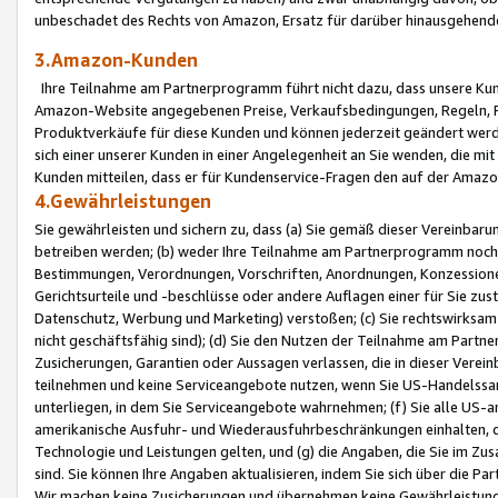
unbeschadet des Rechts von Amazon, Ersatz für darüber hinausgehen
3.Amazon-Kunden
Ihre Teilnahme am Partnerprogramm führt nicht dazu, dass unsere Kun
Amazon-Website angegebenen Preise, Verkaufsbedingungen, Regeln, Ri
Produktverkäufe für diese Kunden und können jederzeit geändert werde
sich einer unserer Kunden in einer Angelegenheit an Sie wenden, die 
Kunden mitteilen, dass er für Kundenservice-Fragen den auf der Ama
4.Gewährleistungen
Sie gewährleisten und sichern zu, dass (a) Sie gemäß dieser Vereinba
betreiben werden; (b) weder Ihre Teilnahme am Partnerprogramm noch d
Bestimmungen, Verordnungen, Vorschriften, Anordnungen, Konzessionen,
Gerichtsurteile und -beschlüsse oder andere Auflagen einer für Sie zu
Datenschutz, Werbung und Marketing) verstoßen; (c) Sie rechtswirksam 
nicht geschäftsfähig sind); (d) Sie den Nutzen der Teilnahme am Partne
Zusicherungen, Garantien oder Aussagen verlassen, die in dieser Verein
teilnehmen und keine Serviceangebote nutzen, wenn Sie US-Handelssa
unterliegen, in dem Sie Serviceangebote wahrnehmen; (f) Sie alle US
amerikanische Ausfuhr- und Wiederausfuhrbeschränkungen einhalten, 
Technologie und Leistungen gelten, und (g) die Angaben, die Sie im 
sind. Sie können Ihre Angaben aktualisieren, indem Sie sich über die 
Wir machen keine Zusicherungen und übernehmen keine Gewährleistun