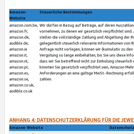
Amazon-
Steuerliche Bestimmungen
Website
amazon.com.be,
Wir dürfen in Bezug auf Beträge, auf deren Auszahlun
amazon.fr,
vornehmen, zu denen wir gesetzlich verpflichtet sind
amazon.de,
stellen die vollständige Zahlung und Abgeltung der 
audible.de,
gelegentlich steuerlich relevante Informationen von I
amazon.ie
Anfrage nicht vorlegen, können wir (kumulativ zu de
amazon.it,
Vergütung so lange einbehalten, bis Sie uns diese Inf
amazon.nl,
dass wir Sie betreffend nicht zur Einholung steuerlich 
amazon.pl,
könnten Sie gesetzlich verpflichtet sein, Amazon Meh
amazon.es,
Anforderungen an eine gültige MwSt.-Rechnung erfüllt
amazon.se,
zahlen.
amazon.co.uk,
audible.co.uk
ANHANG 4: DATENSCHUTZERKLÄRUNG FÜR DIE JEWE
Amazon-Website
Datenschutz