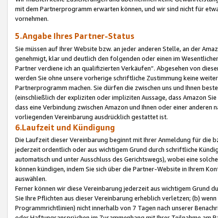
mit dem Partnerprogramm erwarten können, und wir sind nicht für etwa
vornehmen.
5.Angabe Ihres Partner-Status
Sie müssen auf Ihrer Website bzw. an jeder anderen Stelle, an der Am
genehmigt, klar und deutlich den folgenden oder einen im Wesentlichen
Partner verdiene ich an qualifizierten Verkäufen“. Abgesehen von die
werden Sie ohne unsere vorherige schriftliche Zustimmung keine weite
Partnerprogramm machen. Sie dürfen die zwischen uns und Ihnen best
(einschließlich der expliziten oder impliziten Aussage, dass Amazon Si
dass eine Verbindung zwischen Amazon und Ihnen oder einer anderen natü
vorliegenden Vereinbarung ausdrücklich gestattet ist.
6.Laufzeit und Kündigung
Die Laufzeit dieser Vereinbarung beginnt mit Ihrer Anmeldung für die 
jederzeit ordentlich oder aus wichtigem Grund durch schriftliche Kündi
automatisch und unter Ausschluss des Gerichtswegs), wobei eine solch
können kündigen, indem Sie sich über die Partner-Website in Ihrem Ko
auswählen.
Ferner können wir diese Vereinbarung jederzeit aus wichtigem Grund dur
Sie Ihre Pflichten aus dieser Vereinbarung erheblich verletzen; (b) wen
Programmrichtlinien) nicht innerhalb von 7 Tagen nach unserer Benachr
oder Haftungsansprüchen im Zusammenhang mit Ihrer Teilnahme am Pa