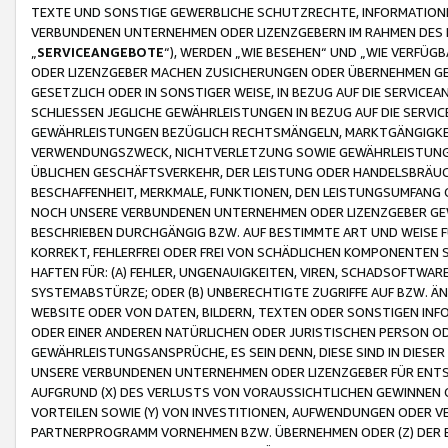
TEXTE UND SONSTIGE GEWERBLICHE SCHUTZRECHTE, INFORMATIONE
VERBUNDENEN UNTERNEHMEN ODER LIZENZGEBERN IM RAHMEN DES
„
SERVICEANGEBOTE
“), WERDEN „WIE BESEHEN“ UND „WIE VERFÜ
ODER LIZENZGEBER MACHEN ZUSICHERUNGEN ODER ÜBERNEHMEN GEW
GESETZLICH ODER IN SONSTIGER WEISE, IN BEZUG AUF DIE SERVI
SCHLIESSEN JEGLICHE GEWÄHRLEISTUNGEN IN BEZUG AUF DIE SERVI
GEWÄHRLEISTUNGEN BEZÜGLICH RECHTSMÄNGELN, MARKTGÄNGIGKEIT
VERWENDUNGSZWECK, NICHTVERLETZUNG SOWIE GEWÄHRLEISTUNGEN 
ÜBLICHEN GESCHÄFTSVERKEHR, DER LEISTUNG ODER HANDELSBRÄUCH
BESCHAFFENHEIT, MERKMALE, FUNKTIONEN, DEN LEISTUNGSUMFANG 
NOCH UNSERE VERBUNDENEN UNTERNEHMEN ODER LIZENZGEBER GEWÄ
BESCHRIEBEN DURCHGÄNGIG BZW. AUF BESTIMMTE ART UND WEISE
KORREKT, FEHLERFREI ODER FREI VON SCHÄDLICHEN KOMPONENTEN
HAFTEN FÜR: (A) FEHLER, UNGENAUIGKEITEN, VIREN, SCHADSOFTW
SYSTEMABSTÜRZE; ODER (B) UNBERECHTIGTE ZUGRIFFE AUF BZW. 
WEBSITE ODER VON DATEN, BILDERN, TEXTEN ODER SONSTIGEN INF
ODER EINER ANDEREN NATÜRLICHEN ODER JURISTISCHEN PERSON OD
GEWÄHRLEISTUNGSANSPRÜCHE, ES SEIN DENN, DIESE SIND IN DIES
UNSERE VERBUNDENEN UNTERNEHMEN ODER LIZENZGEBER FÜR EN
AUFGRUND (X) DES VERLUSTS VON VORAUSSICHTLICHEN GEWINNEN
VORTEILEN SOWIE (Y) VON INVESTITIONEN, AUFWENDUNGEN ODER VE
PARTNERPROGRAMM VORNEHMEN BZW. ÜBERNEHMEN ODER (Z) DER 