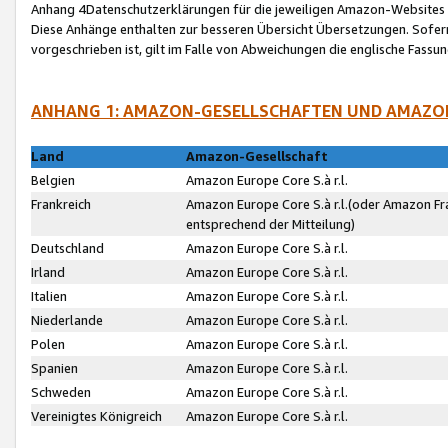
Anhang 4Datenschutzerklärungen für die jeweiligen Amazon-Websites
Diese Anhänge enthalten zur besseren Übersicht Übersetzungen. Sofe
vorgeschrieben ist, gilt im Falle von Abweichungen die englische Fass
ANHANG 1: AMAZON-GESELLSCHAFTEN UND AMAZO
Land
Amazon-Gesellschaft
Belgien
Amazon Europe Core S.à r.l.
Frankreich
Amazon Europe Core S.à r.l.(oder Amazon Fr
entsprechend der Mitteilung)
Deutschland
Amazon Europe Core S.à r.l.
Irland
Amazon Europe Core S.à r.l.
Italien
Amazon Europe Core S.à r.l.
Niederlande
Amazon Europe Core S.à r.l.
Polen
Amazon Europe Core S.à r.l.
Spanien
Amazon Europe Core S.à r.l.
Schweden
Amazon Europe Core S.à r.l.
Vereinigtes Königreich
Amazon Europe Core S.à r.l.