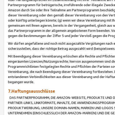
Partnerprogramm für betrügerische, irreführende oder illegale Zwecke
Amazon durch Sie oder Ihre Teilnahme am Partnerprogramm beschädig
dieser Vereinbarung oder den gemäß dieser Vereinbarung von den Vertr
oder künftig unterliegen könnte; (g) wenn wir diese Vereinbarung mit I
gemeinsam mit Ihnen agieren, bereits in der Vergangenheit, gleich aus
das Partnerprogramm in der allgemein angebotenen Form beenden. Vors
gegen die Bestimmungen der Ziffer 5 und jeder Verstoß gegen die Prog
Wir dürfen angefallene und noch nicht ausgezahlte Vergütungen nach 
sicherzustellen, dass der richtige Betrag ausgezahlt wird (beispielsw
Mit Beendigung dieser Vereinbarung erlöschen alle Rechte und Pflichte
eingeräumten Lizenzen/Nutzungsrechte; hiervon ausgenommen sind die in 
Programmrichtlinien festgelegten Rechte und Pflichten der Parteien sow
Vereinbarung, die nach Beendigung dieser Vereinbarung fortbestehen. D
entstandenen Verbindlichkeiten aus dieser Vereinbarung und der Haft
begangen wurde.
7.Haftungsausschlüsse
DAS PARTNERPROGRAMM, DIE AMAZON-WEBSITE, PRODUKTE UND DI
PARTNER-LINKS, LINKFORMATE, INHALTE, DIE ANWENDUNGSPROGR
PRODUKTWERBUNG, UNSERE DOMAIN-NAMEN, MARKEN UND LOGOS S
UNTERNEHMEN (EINSCHLIESSLICH DER AMAZON-MARKEN) UND DIE GE