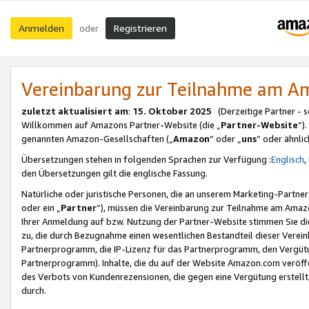
Anmelden
Registrieren
oder
Vereinbarung zur Teilnahme am 
zuletzt aktualisiert am
:
15. Oktober 2025
(Derzeitige Partner - 
Willkommen auf Amazons Partner-Website (die „
Partner-Website
“)
genannten Amazon-Gesellschaften („
Amazon
“ oder „
uns
“ oder ähnli
Übersetzungen stehen in folgenden Sprachen zur Verfügung :
Englisch
,
den Übersetzungen gilt die englische Fassung.
Natürliche oder juristische Personen, die an unserem Marketing-Partn
oder ein „
Partner
“), müssen die Vereinbarung zur Teilnahme am Ama
Ihrer Anmeldung auf bzw. Nutzung der Partner-Website stimmen Sie die
zu, die durch Bezugnahme einen wesentlichen Bestandteil dieser Verei
Partnerprogramm, die IP-Lizenz für das Partnerprogramm, den Vergütu
Partnerprogramm). Inhalte, die du auf der Website Amazon.com veröffe
des Verbots von Kundenrezensionen, die gegen eine Vergütung erstellt, 
durch.