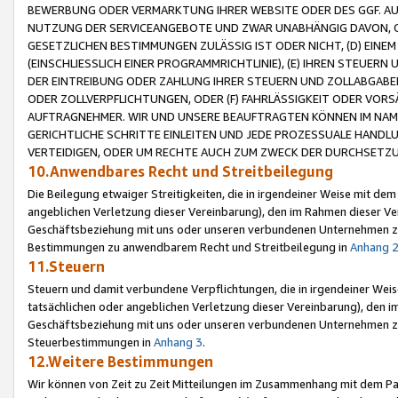
BEWERBUNG ODER VERMARKTUNG IHRER WEBSITE ODER DES GGF. AUF 
NUTZUNG DER SERVICEANGEBOTE UND ZWAR UNABHÄNGIG DAVON, O
GESETZLICHEN BESTIMMUNGEN ZULÄSSIG IST ODER NICHT, (D) EINE
(EINSCHLIESSLICH EINER PROGRAMMRICHTLINIE), (E) IHREN STEUER
DER EINTREIBUNG ODER ZAHLUNG IHRER STEUERN UND ZOLLABGAB
ODER ZOLLVERPFLICHTUNGEN, ODER (F) FAHRLÄSSIGKEIT ODER VORS
AUFTRAGNEHMER. WIR UND UNSERE BEAUFTRAGTEN KÖNNEN IM NAME
GERICHTLICHE SCHRITTE EINLEITEN UND JEDE PROZESSUALE HAND
VERTEIDIGEN, ODER UM RECHTE AUCH ZUM ZWECK DER DURCHSETZU
10.Anwendbares Recht und Streitbeilegung
Die Beilegung etwaiger Streitigkeiten, die in irgendeiner Weise mit de
angeblichen Verletzung dieser Vereinbarung), den im Rahmen dieser Ve
Geschäftsbeziehung mit uns oder unseren verbundenen Unternehmen zu
Bestimmungen zu anwendbarem Recht und Streitbeilegung in
Anhang 
11.Steuern
Steuern und damit verbundene Verpflichtungen, die in irgendeiner Wei
tatsächlichen oder angeblichen Verletzung dieser Vereinbarung), den 
Geschäftsbeziehung mit uns oder unseren verbundenen Unternehmen z
Steuerbestimmungen in
Anhang 3
.
12.Weitere Bestimmungen
Wir können von Zeit zu Zeit Mitteilungen im Zusammenhang mit dem Par