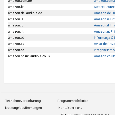
amazon.com.be
amazon.com.b
amazon.fr
Notice:Protec
amazon.de, audible.de
Amazon.de Da
amazon.ie
Amazon.ie Pri
amazon.it
Amazon.it Inf
amazon.nl
Amazon.nl Pri
amazon.pl
Informacja O
amazon.es
Aviso de Priv
amazon.se
Integritetsm
amazon.co.uk, audible.co.uk
Amazon.co.uk 
Teilnahmevereinbarung
Programmrichtlinien
Nutzungsbestimmungen
Kontaktiere uns