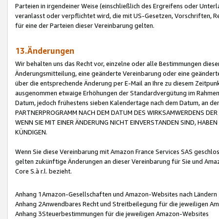
Parteien in irgendeiner Weise (einschließlich des Ergreifens oder Unt
veranlasst oder verpflichtet wird, die mit US-Gesetzen, Vorschriften,
für eine der Parteien dieser Vereinbarung gelten.
13.Änderungen
Wir behalten uns das Recht vor, einzelne oder alle Bestimmungen diese
Änderungsmitteilung, eine geänderte Vereinbarung oder eine geänderte 
über die entsprechende Änderung per E-Mail an Ihre zu diesem Zeitpun
ausgenommen etwaige Erhöhungen der Standardvergütung im Rahmen
Datum, jedoch frühestens sieben Kalendertage nach dem Datum, an de
PARTNERPROGRAMM NACH DEM DATUM DES WIRKSAMWERDENS DER Ä
WENN SIE MIT EINER ÄNDERUNG NICHT EINVERSTANDEN SIND, HABEN S
KÜNDIGEN.
Wenn Sie diese Vereinbarung mit Amazon France Services SAS geschlo
gelten zukünftige Änderungen an dieser Vereinbarung für Sie und Ama
Core S.à r.l. bezieht.
Anhang 1Amazon-Gesellschaften und Amazon-Websites nach Ländern
Anhang 2Anwendbares Recht und Streitbeilegung für die jeweiligen 
Anhang 3Steuerbestimmungen für die jeweiligen Amazon-Websites