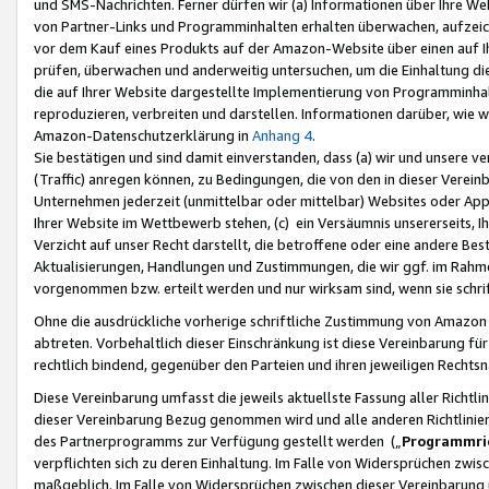
und SMS-Nachrichten. Ferner dürfen wir (a) Informationen über Ihre We
von Partner-Links und Programminhalten erhalten überwachen, aufzei
vor dem Kauf eines Produkts auf der Amazon-Website über einen auf Ih
prüfen, überwachen und anderweitig untersuchen, um die Einhaltung dies
die auf Ihrer Website dargestellte Implementierung von Programminhalt
reproduzieren, verbreiten und darstellen. Informationen darüber, wie w
Amazon-Datenschutzerklärung in
Anhang 4
.
Sie bestätigen und sind damit einverstanden, dass (a) wir und unsere 
(Traffic) anregen können, zu Bedingungen, die von den in dieser Vere
Unternehmen jederzeit (unmittelbar oder mittelbar) Websites oder Appl
Ihrer Website im Wettbewerb stehen, (c) ein Versäumnis unsererseits, I
Verzicht auf unser Recht darstellt, die betroffene oder eine andere B
Aktualisierungen, Handlungen und Zustimmungen, die wir ggf. im Rahme
vorgenommen bzw. erteilt werden und nur wirksam sind, wenn sie schri
Ohne die ausdrückliche vorherige schriftliche Zustimmung von Amazon
abtreten. Vorbehaltlich dieser Einschränkung ist diese Vereinbarung f
rechtlich bindend, gegenüber den Parteien und ihren jeweiligen Rech
Diese Vereinbarung umfasst die jeweils aktuellste Fassung aller Richtli
dieser Vereinbarung Bezug genommen wird und alle anderen Richtlinie
des Partnerprogramms zur Verfügung gestellt werden („
Programmric
verpflichten sich zu deren Einhaltung. Im Falle von Widersprüchen zwi
maßgeblich. Im Falle von Widersprüchen zwischen dieser Vereinbarun