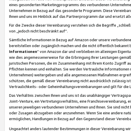
eines gesonderten Marketingprogramms des verbundenen Unternehmens
Unternehmen in Bezug auf das gesonderte Programm. Diese Vereinbarung
Ihnen und uns im Hinblick auf das Partnerprogramm dar und ersetzt al
Für die Zwecke dieser Vereinbarung verstehen sich die Begriffe „schließ
von „jedoch nicht beschränkt auf“.
Sämtliche Informationen in Bezug auf Amazon oder unsere verbunde
bereitstellen oder zugänglich machen und die nicht öffentlich bekannt bz
Informationen
“ von Amazon dar und verbleiben im alleinigen Eigent
wie dies angemessenerweise für die Erbringung Ihrer Leistungen gemäß d
juristischen Personen, die im Zusammenhang mit Ihrem Konto Zugriff au
Pflichten kennen und einhalten. Sie werden Vertrauliche Informationen 
Unternehmen) weitergeben und alle angemessenen Maßnahmen ergreifen
schützen, die gemäß dieser Vereinbarung nicht ausdrücklich zulässig is
Vertraulichkeits- oder Geheimhaltungsvereinbarungen und gilt für die
Das Verhältnis zwischen Ihnen und uns ist das unabhängiger Vertragspa
Joint-Venture, ein Vertretungsverhältnis, eine Franchisevereinbarung, 
unseren jeweiligen verbundenen Unternehmen und Ihnen. Sie sind ni
oder Zusagen abzugeben oder anzunehmen. Wenn Sie eine andere natürli
ermöglichen, Handlungen in Bezug auf den Gegenstand dieser Vereinbar
Ungeachtet anders lautender Bestimmungen in dieser Vereinbarung wird