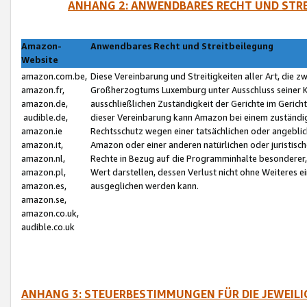
ANHANG 2: ANWENDBARES RECHT UND STRE
Amazon-
Anwendbares Recht und Streitbeilegung
Website
amazon.com.be,
Diese Vereinbarung und Streitigkeiten aller Art, die 
amazon.fr,
Großherzogtums Luxemburg unter Ausschluss seiner Kol
amazon.de,
ausschließlichen Zuständigkeit der Gerichte im Geri
audible.de,
dieser Vereinbarung kann Amazon bei einem zuständig
amazon.ie
Rechtsschutz wegen einer tatsächlichen oder angebli
amazon.it,
Amazon oder einer anderen natürlichen oder juristisc
amazon.nl,
Rechte in Bezug auf die Programminhalte besonderer,
amazon.pl,
Wert darstellen, dessen Verlust nicht ohne Weiteres e
amazon.es,
ausgeglichen werden kann.
amazon.se,
amazon.co.uk,
audible.co.uk
ANHANG 3: STEUERBESTIMMUNGEN FÜR DIE JEWEIL