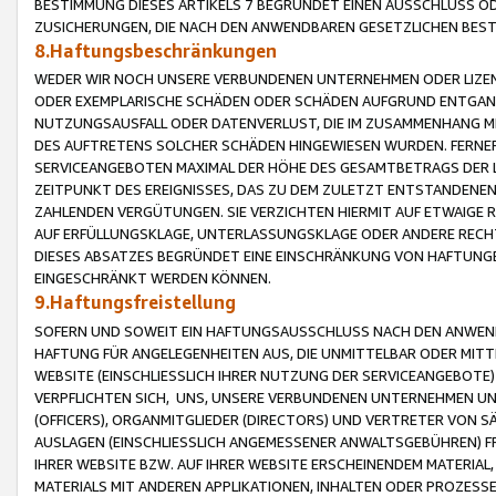
BESTIMMUNG DIESES ARTIKELS 7 BEGRÜNDET EINEN AUSSCHLUSS 
ZUSICHERUNGEN, DIE NACH DEN ANWENDBAREN GESETZLICHEN BE
8.Haftungsbeschränkungen
WEDER WIR NOCH UNSERE VERBUNDENEN UNTERNEHMEN ODER LIZEN
ODER EXEMPLARISCHE SCHÄDEN ODER SCHÄDEN AUFGRUND ENTGANG
NUTZUNGSAUSFALL ODER DATENVERLUST, DIE IM ZUSAMMENHANG MI
DES AUFTRETENS SOLCHER SCHÄDEN HINGEWIESEN WURDEN. FERN
SERVICEANGEBOTEN MAXIMAL DER HÖHE DES GESAMTBETRAGS DER 
ZEITPUNKT DES EREIGNISSES, DAS ZU DEM ZULETZT ENTSTANDENE
ZAHLENDEN VERGÜTUNGEN. SIE VERZICHTEN HIERMIT AUF ETWAIGE 
AUF ERFÜLLUNGSKLAGE, UNTERLASSUNGSKLAGE ODER ANDERE RECHT
DIESES ABSATZES BEGRÜNDET EINE EINSCHRÄNKUNG VON HAFTUNG
EINGESCHRÄNKT WERDEN KÖNNEN.
9.Haftungsfreistellung
SOFERN UND SOWEIT EIN HAFTUNGSAUSSCHLUSS NACH DEN ANWENDB
HAFTUNG FÜR ANGELEGENHEITEN AUS, DIE UNMITTELBAR ODER MITT
WEBSITE (EINSCHLIESSLICH IHRER NUTZUNG DER SERVICEANGEBOTE)
VERPFLICHTEN SICH, UNS, UNSERE VERBUNDENEN UNTERNEHMEN UN
(OFFICERS), ORGANMITGLIEDER (DIRECTORS) UND VERTRETER VON 
AUSLAGEN (EINSCHLIESSLICH ANGEMESSENER ANWALTSGEBÜHREN) FR
IHRER WEBSITE BZW. AUF IHRER WEBSITE ERSCHEINENDEM MATERIAL
MATERIALS MIT ANDEREN APPLIKATIONEN, INHALTEN ODER PROZESSE