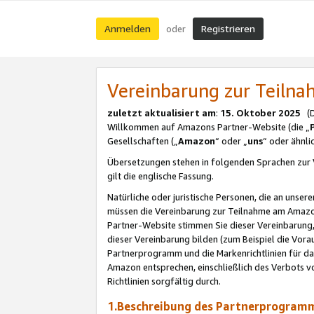
Anmelden
Registrieren
oder
Vereinbarung zur Teil
zuletzt aktualisiert am
:
15. Oktober 2025
(De
Willkommen auf Amazons Partner-Website (die „
Gesellschaften („
Amazon
“ oder „
uns
“ oder ähnl
Übersetzungen stehen in folgenden Sprachen zur 
gilt die englische Fassung.
Natürliche oder juristische Personen, die an uns
müssen die Vereinbarung zur Teilnahme am Amaz
Partner-Website stimmen Sie dieser Vereinbarung,
dieser Vereinbarung bilden (zum Beispiel die Vo
Partnerprogramm und die Markenrichtlinien für da
Amazon entsprechen, einschließlich des Verbots vo
Richtlinien sorgfältig durch.
1.Beschreibung des Partnerprogra