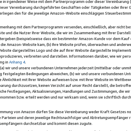
e in irgendeiner Weise mit dem Partnerprogramm oder dieser Vereinbarung (ei
ieser Vereinbarung durchgeführten Geschäften oder Tätigkeiten oder Ihrer 
liegen den für die jeweilige Amazon-Website einschlägigen Steuerbestim
mmenhang mit dem Partnerprogramm versenden, einschließlich, aber nicht be
site und die Nutzer Ihrer Website, die wir im Zusammenhang mit Ihrer Darst
itergeben (beispielsweise dass ein bestimmter Amazon-Kunde vor dem Kauf
uf die Amazon-Website kam, (b) Ihre Website prüfen, überwachen und anderwei
r Website dargestelltes Logo und die auf Ihrer Website dargestellte Impleme
reproduzieren, verbreiten und darstellen. Informationen darüber, wie wir per
ng in
Anhang 4
.
 (a) wir und unsere verbundenen Unternehmen jederzeit (mittelbar oder unmit
ng festgelegten Bedingungen abweichen, (b) wir und unsere verbundenen Unte
 Ähnlichkeit mit Ihrer Website aufweisen bzw. mit Ihrer Website im Wettbewer
barung durchzusetzen, keinen Verzicht auf unser Recht darstellt, die betrof
liche Festlegungen, Aktualisierungen, Handlungen und Zustimmungen, die wi
enommen bzw. erteilt werden und nur wirksam sind, wenn sie schriftlich dur
stimmung von Amazon dürfen Sie diese Vereinbarung weder Kraft Gesetzes no
die Parteien und deren jeweilige Rechtsnachfolger und Abtretungsempfänger 
ngsempfängern durchsetzbar und kommt diesen zugute.