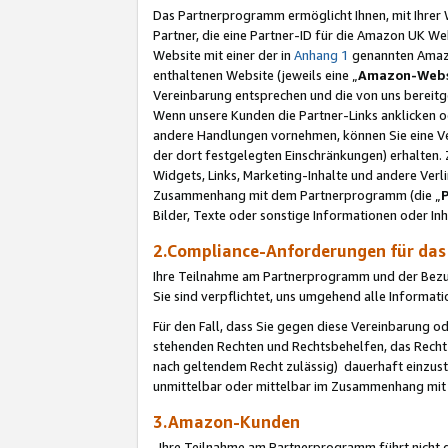
Das Partnerprogramm ermöglicht Ihnen, mit Ihrer W
Partner, die eine Partner-ID für die Amazon UK W
Website mit einer der in
Anhang 1
genannten Amazon
enthaltenen Website (jeweils eine „
Amazon-Webs
Vereinbarung entsprechen und die von uns bereitg
Wenn unsere Kunden die Partner-Links anklicken 
andere Handlungen vornehmen, können Sie eine Ver
der dort festgelegten Einschränkungen) erhalten. 
Widgets, Links, Marketing-Inhalte und andere Ver
Zusammenhang mit dem Partnerprogramm (die „
Bilder, Texte oder sonstige Informationen oder In
2.Compliance-Anforderungen für d
Ihre Teilnahme am Partnerprogramm und der Bezug 
Sie sind verpflichtet, uns umgehend alle Informat
Für den Fall, dass Sie gegen diese Vereinbarung 
stehenden Rechten und Rechtsbehelfen, das Recht
nach geltendem Recht zulässig) dauerhaft einzus
unmittelbar oder mittelbar im Zusammenhang mit
3.Amazon-Kunden
Ihre Teilnahme am Partnerprogramm führt nicht d