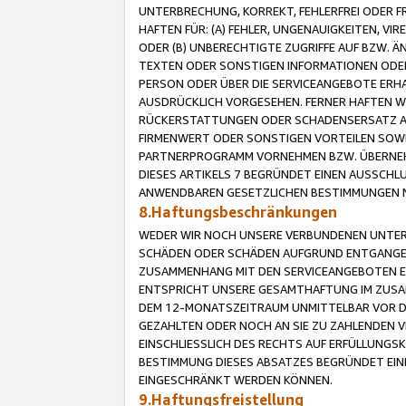
UNTERBRECHUNG, KORREKT, FEHLERFREI ODER 
HAFTEN FÜR: (A) FEHLER, UNGENAUIGKEITEN, 
ODER (B) UNBERECHTIGTE ZUGRIFFE AUF BZW. 
TEXTEN ODER SONSTIGEN INFORMATIONEN ODER 
PERSON ODER ÜBER DIE SERVICEANGEBOTE ERHA
AUSDRÜCKLICH VORGESEHEN. FERNER HAFTEN 
RÜCKERSTATTUNGEN ODER SCHADENSERSATZ AU
FIRMENWERT ODER SONSTIGEN VORTEILEN SOWIE
PARTNERPROGRAMM VORNEHMEN BZW. ÜBERNEHM
DIESES ARTIKELS 7 BEGRÜNDET EINEN AUSSCH
ANWENDBAREN GESETZLICHEN BESTIMMUNGEN 
8.Haftungsbeschränkungen
WEDER WIR NOCH UNSERE VERBUNDENEN UNTERN
SCHÄDEN ODER SCHÄDEN AUFGRUND ENTGANGENE
ZUSAMMENHANG MIT DEN SERVICEANGEBOTEN EN
ENTSPRICHT UNSERE GESAMTHAFTUNG IM ZUSAM
DEM 12-MONATSZEITRAUM UNMITTELBAR VOR DE
GEZAHLTEN ODER NOCH AN SIE ZU ZAHLENDEN V
EINSCHLIESSLICH DES RECHTS AUF ERFÜLLUNGS
BESTIMMUNG DIESES ABSATZES BEGRÜNDET EI
EINGESCHRÄNKT WERDEN KÖNNEN.
9.Haftungsfreistellung