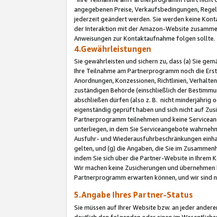
angegebenen Preise, Verkaufsbedingungen, Regeln
jederzeit geändert werden. Sie werden keine Konta
der Interaktion mit der Amazon-Website zusamme
Anweisungen zur Kontaktaufnahme folgen sollte.
4.Gewährleistungen
Sie gewährleisten und sichern zu, dass (a) Sie g
Ihre Teilnahme am Partnerprogramm noch die Erst
Anordnungen, Konzessionen, Richtlinien, Verhalten
zuständigen Behörde (einschließlich der Bestimmu
abschließen dürfen (also z. B. nicht minderjährig
eigenständig geprüft haben und sich nicht auf Zusi
Partnerprogramm teilnehmen und keine Servicean
unterliegen, in dem Sie Serviceangebote wahrneh
Ausfuhr- und Wiederausfuhrbeschränkungen einhal
gelten, und (g) die Angaben, die Sie im Zusammen
indem Sie sich über die Partner-Website in Ihrem
Wir machen keine Zusicherungen und übernehmen 
Partnerprogramm erwarten können, und wir sind n
5.Angabe Ihres Partner-Status
Sie müssen auf Ihrer Website bzw. an jeder ander
deutlich den folgenden oder einen im Wesentlichen