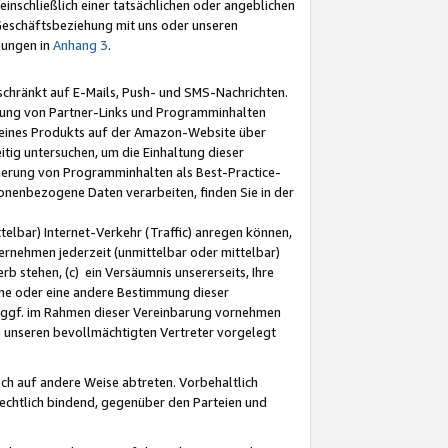
nschließlich einer tatsächlichen oder angeblichen
Geschäftsbeziehung mit uns oder unseren
mungen in
Anhang 3
.
schränkt auf E-Mails, Push- und SMS-Nachrichten.
ellung von Partner-Links und Programminhalten
 eines Produkts auf der Amazon-Website über
tig untersuchen, um die Einhaltung dieser
ntierung von Programminhalten als Best-Practice-
sonenbezogene Daten verarbeiten, finden Sie in der
telbar) Internet-Verkehr (Traffic) anregen können,
rnehmen jederzeit (unmittelbar oder mittelbar)
b stehen, (c) ein Versäumnis unsererseits, Ihre
fene oder eine andere Bestimmung dieser
r ggf. im Rahmen dieser Vereinbarung vornehmen
ch unseren bevollmächtigten Vertreter vorgelegt
ch auf andere Weise abtreten. Vorbehaltlich
rechtlich bindend, gegenüber den Parteien und