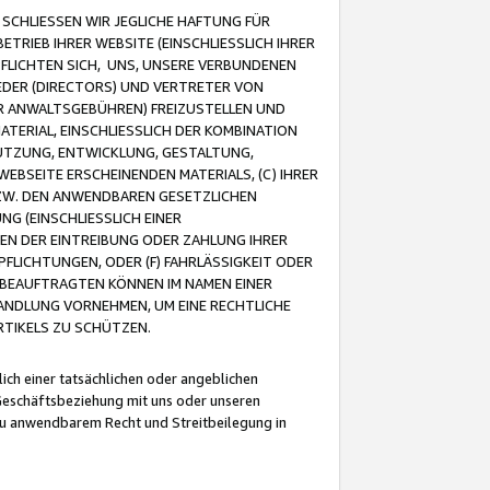
CHLIESSEN WIR JEGLICHE HAFTUNG FÜR
TRIEB IHRER WEBSITE (EINSCHLIESSLICH IHRER
FLICHTEN SICH, UNS, UNSERE VERBUNDENEN
EDER (DIRECTORS) UND VERTRETER VON
R ANWALTSGEBÜHREN) FREIZUSTELLEN UND
ATERIAL, EINSCHLIESSLICH DER KOMBINATION
NUTZUNG, ENTWICKLUNG, GESTALTUNG,
EBSEITE ERSCHEINENDEN MATERIALS, (C) IHRER
ZW. DEN ANWENDBAREN GESETZLICHEN
NG (EINSCHLIESSLICH EINER
BEN DER EINTREIBUNG ODER ZAHLUNG IHRER
LICHTUNGEN, ODER (F) FAHRLÄSSIGKEIT ODER
 BEAUFTRAGTEN KÖNNEN IM NAMEN EINER
HANDLUNG VORNEHMEN, UM EINE RECHTLICHE
TIKELS ZU SCHÜTZEN.
ich einer tatsächlichen oder angeblichen
Geschäftsbeziehung mit uns oder unseren
u anwendbarem Recht und Streitbeilegung in