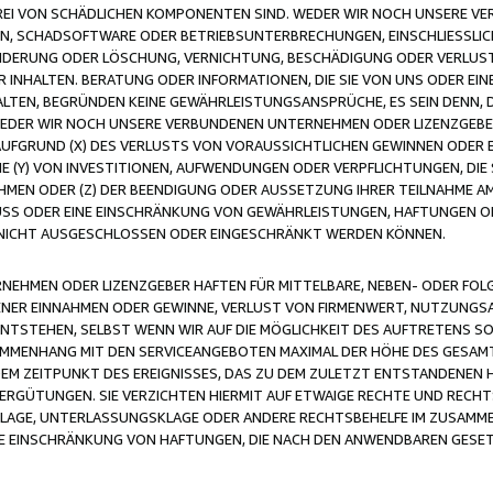
FREI VON SCHÄDLICHEN KOMPONENTEN SIND. WEDER WIR NOCH UNSERE 
VIREN, SCHADSOFTWARE ODER BETRIEBSUNTERBRECHUNGEN, EINSCHLIESSL
ÄNDERUNG ODER LÖSCHUNG, VERNICHTUNG, BESCHÄDIGUNG ODER VERLUST 
INHALTEN. BERATUNG ODER INFORMATIONEN, DIE SIE VON UNS ODER EIN
LTEN, BEGRÜNDEN KEINE GEWÄHRLEISTUNGSANSPRÜCHE, ES SEIN DENN, DI
WEDER WIR NOCH UNSERE VERBUNDENEN UNTERNEHMEN ODER LIZENZGEBE
FGRUND (X) DES VERLUSTS VON VORAUSSICHTLICHEN GEWINNEN ODER 
 (Y) VON INVESTITIONEN, AUFWENDUNGEN ODER VERPFLICHTUNGEN, DIE 
EN ODER (Z) DER BEENDIGUNG ODER AUSSETZUNG IHRER TEILNAHME A
LUSS ODER EINE EINSCHRÄNKUNG VON GEWÄHRLEISTUNGEN, HAFTUNGEN O
NICHT AUSGESCHLOSSEN ODER EINGESCHRÄNKT WERDEN KÖNNEN.
EHMEN ODER LIZENZGEBER HAFTEN FÜR MITTELBARE, NEBEN- ODER FOL
R EINNAHMEN ODER GEWINNE, VERLUST VON FIRMENWERT, NUTZUNGSAU
TSTEHEN, SELBST WENN WIR AUF DIE MÖGLICHKEIT DES AUFTRETENS S
MENHANG MIT DEN SERVICEANGEBOTEN MAXIMAL DER HÖHE DES GESAMT
M ZEITPUNKT DES EREIGNISSES, DAS ZU DEM ZULETZT ENTSTANDENEN 
ERGÜTUNGEN. SIE VERZICHTEN HIERMIT AUF ETWAIGE RECHTE UND RECHT
KLAGE, UNTERLASSUNGSKLAGE ODER ANDERE RECHTSBEHELFE IM ZUSAMME
NE EINSCHRÄNKUNG VON HAFTUNGEN, DIE NACH DEN ANWENDBAREN GESE