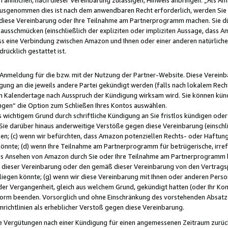
usgenommen dies ist nach dem anwendbaren Recht erforderlich, werden Sie 
f diese Vereinbarung oder Ihre Teilnahme am Partnerprogramm machen. Sie d
usschmücken (einschließlich der expliziten oder impliziten Aussage, dass A
 eine Verbindung zwischen Amazon und Ihnen oder einer anderen natürlichen 
rücklich gestattet ist.
r Anmeldung für die bzw. mit der Nutzung der Partner-Website. Diese Vereinb
gung an die jeweils andere Partei gekündigt werden (falls nach lokalem Rech
n Kalendertage nach Ausspruch der Kündigung wirksam wird. Sie können kündi
ngen“ die Option zum Schließen Ihres Kontos auswählen.
 wichtigem Grund durch schriftliche Kündigung an Sie fristlos kündigen oder I
 Sie darüber hinaus anderweitige Verstöße gegen diese Vereinbarung (einschli
ben; (c) wenn wir befürchten, dass Amazon potenziellen Rechts- oder Haftu
nnte; (d) wenn Ihre Teilnahme am Partnerprogramm für betrügerische, irref
das Ansehen von Amazon durch Sie oder Ihre Teilnahme am Partnerprogramm b
ieser Vereinbarung oder den gemäß dieser Vereinbarung von den Vertragspa
liegen könnte; (g) wenn wir diese Vereinbarung mit Ihnen oder anderen Perso
 der Vergangenheit, gleich aus welchem Grund, gekündigt hatten (oder Ihr Ko
rm beenden. Vorsorglich und ohne Einschränkung des vorstehenden Absatzes
richtlinien als erheblicher Verstoß gegen diese Vereinbarung.
e Vergütungen nach einer Kündigung für einen angemessenen Zeitraum zurückb