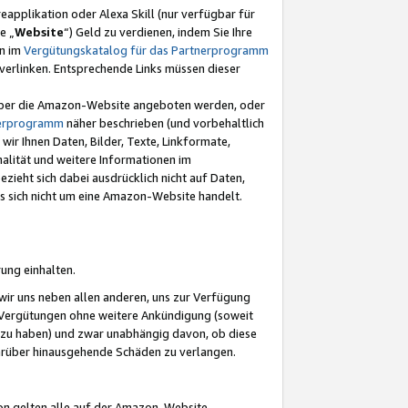
eapplikation oder Alexa Skill (nur verfügbar für
e „
Website
“) Geld zu verdienen, indem Sie Ihre
en im
Vergütungskatalog für das Partnerprogramm
t) verlinken. Entsprechende Links müssen dieser
e über die Amazon-Website angeboten werden, oder
nerprogramm
näher beschrieben (und vorbehaltlich
ir Ihnen Daten, Bilder, Texte, Linkformate,
alität und weitere Informationen im
zieht sich dabei ausdrücklich nicht auf Daten,
es sich nicht um eine Amazon-Website handelt.
rung einhalten.
ir uns neben allen anderen, uns zur Verfügung
n Vergütungen ohne weitere Ankündigung (soweit
 zu haben) und zwar unabhängig davon, ob diese
darüber hinausgehende Schäden zu verlangen.
on gelten alle auf der Amazon-Website