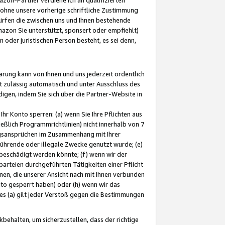
ohne unsere vorherige schriftliche Zustimmung
ürfen die zwischen uns und Ihnen bestehende
mazon Sie unterstützt, sponsert oder empfiehlt)
oder juristischen Person besteht, es sei denn,
arung kann von Ihnen und uns jederzeit ordentlich
t zulässig automatisch und unter Ausschluss des
gen, indem Sie sich über die Partner-Website in
hr Konto sperren: (a) wenn Sie Ihre Pflichten aus
eßlich Programmrichtlinien) nicht innerhalb von 7
ngsansprüchen im Zusammenhang mit Ihrer
ührende oder illegale Zwecke genutzt wurde; (e)
eschädigt werden könnte; (f) wenn wir der
rteien durchgeführten Tätigkeiten einer Pflicht
nen, die unserer Ansicht nach mit Ihnen verbunden
nto gesperrt haben) oder (h) wenn wir das
 (a) gilt jeder Verstoß gegen die Bestimmungen
ehalten, um sicherzustellen, dass der richtige