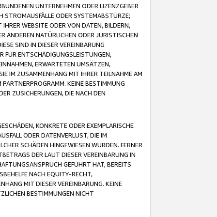
VERBUNDENEN UNTERNEHMEN ODER LIZENZGEBER
ICH STROMAUSFÄLLE ODER SYSTEMABSTÜRZE;
IHRER WEBSITE ODER VON DATEN, BILDERN,
ER ANDEREN NATÜRLICHEN ODER JURISTISCHEN
ESE SIND IN DIESER VEREINBARUNG
R FÜR ENTSCHÄDIGUNGSLEISTUNGEN,
EINNAHMEN, ERWARTETEN UMSÄTZEN,
SIE IM ZUSAMMENHANG MIT IHRER TEILNAHME AM
M PARTNERPROGRAMM. KEINE BESTIMMUNG
DER ZUSICHERUNGEN, DIE NACH DEN
GESCHÄDEN, KONKRETE ODER EXEMPLARISCHE
SFALL ODER DATENVERLUST, DIE IM
OLCHER SCHÄDEN HINGEWIESEN WURDEN. FERNER
BETRAGS DER LAUT DIESER VEREINBARUNG IN
HAFTUNGSANSPRUCH GEFÜHRT HAT, BEREITS
SBEHELFE NACH EQUITY-RECHT,
NHANG MIT DIESER VEREINBARUNG. KEINE
TZLICHEN BESTIMMUNGEN NICHT