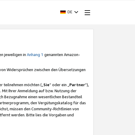
DE
en jeweiligen in
Anhang 1
genannten Amazon-
e von Widersprüchen zwischen den Übersetzungen
er teilnehmen möchten („
Sie
“ oder ein „
Partner
“),
. Mit Ihrer Anmeldung auf bzw. Nutzung der
durch Bezugnahme einen wesentlichen Bestandteil
 Partnerprogramm, den Vergütungskatalog für das
ichst, müssen den Community-Richtlinien von
fernt werden. Bitte lies die Vorgaben und