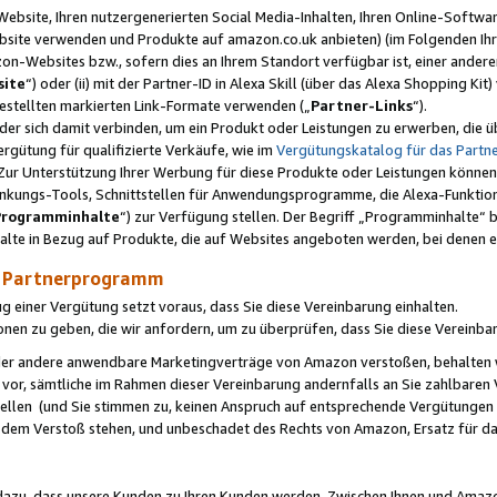
ebsite, Ihren nutzergenerierten Social Media-Inhalten, Ihren Online-Softwar
ebsite verwenden und Produkte auf amazon.co.uk anbieten) (im Folgenden Ihr
-Websites bzw., sofern dies an Ihrem Standort verfügbar ist, einer ander
ite
“) oder (ii) mit der Partner-ID in Alexa Skill (über das Alexa Shopping Ki
estellten markierten Link-Formate verwenden („
Partner-Links
“).
oder sich damit verbinden, um ein Produkt oder Leistungen zu erwerben, di
gütung für qualifizierte Verkäufe, wie im
Vergütungskatalog für das Part
Zur Unterstützung Ihrer Werbung für diese Produkte oder Leistungen können w
linkungs-Tools, Schnittstellen für Anwendungsprogramme, die Alexa-Funktion
Programminhalte
“) zur Verfügung stellen. Der Begriff „Programminhalte“ be
halte in Bezug auf Produkte, die auf Websites angeboten werden, bei denen 
as Partnerprogramm
einer Vergütung setzt voraus, dass Sie diese Vereinbarung einhalten.
ionen zu geben, die wir anfordern, um zu überprüfen, dass Sie diese Vereinba
oder andere anwendbare Marketingverträge von Amazon verstoßen, behalten w
 vor, sämtliche im Rahmen dieser Vereinbarung andernfalls an Sie zahlbare
tellen (und Sie stimmen zu, keinen Anspruch auf entsprechende Vergütungen
 dem Verstoß stehen, und unbeschadet des Rechts von Amazon, Ersatz für 
azu, dass unsere Kunden zu Ihren Kunden werden. Zwischen Ihnen und Amaz