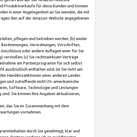
und Produktverkäufe für diese Kunden und können
nden in einer Angelegenheit an Sie wenden, die mit
e-Fragen den auf der Amazon-Website angegebenen
stellen, pflegen und betreiben werden; (b) weder
e Bestimmungen, Verordnungen, Vorschriften,
-beschlüsse oder andere Auflagen einer für Sie
 verstoßen; (c) Sie rechtswirksam Verträge
r Teilnahme am Partnerprogramm für sich selbst
t ausdrücklich enthalten sind; (e) Sie nicht am
den Handelssanktionen eines anderen Landes
gen und zutreffende nicht US-amerikanische
ren, Software, Technologie und Leistungen
sind. Sie können Ihre Angaben aktualisieren,
men, das Sie im Zusammenhang mit dem
 Erwartungen vornehmen.
ogramminhalten durch Sie genehmigt, klar und
zon-Partner verdiene ich an qualifizierten