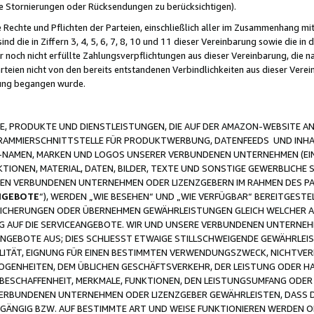
ge Stornierungen oder Rücksendungen zu berücksichtigen).
 Rechte und Pflichten der Parteien, einschließlich aller im Zusammenhang m
 die in Ziffern 3, 4, 5, 6, 7, 8, 10 und 11 dieser Vereinbarung sowie die in
er noch nicht erfüllte Zahlungsverpflichtungen aus dieser Vereinbarung, die
arteien nicht von den bereits entstandenen Verbindlichkeiten aus dieser Ver
gung begangen wurde.
 PRODUKTE UND DIENSTLEISTUNGEN, DIE AUF DER AMAZON-WEBSITE AN
GRAMMIERSCHNITTSTELLE FÜR PRODUKTWERBUNG, DATENFEEDS UND INH
-NAMEN, MARKEN UND LOGOS UNSERER VERBUNDENEN UNTERNEHMEN (EIN
IONEN, MATERIAL, DATEN, BILDER, TEXTE UND SONSTIGE GEWERBLICHE 
EREN VERBUNDENEN UNTERNEHMEN ODER LIZENZGEBERN IM RAHMEN DES 
NGEBOTE
“), WERDEN „WIE BESEHEN“ UND „WIE VERFÜGBAR“ BEREITGEST
CHERUNGEN ODER ÜBERNEHMEN GEWÄHRLEISTUNGEN GLEICH WELCHER AR
ZUG AUF DIE SERVICEANGEBOTE. WIR UND UNSERE VERBUNDENEN UNTERNEH
ANGEBOTE AUS; DIES SCHLIESST ETWAIGE STILLSCHWEIGENDE GEWÄHRLE
LITÄT, EIGNUNG FÜR EINEN BESTIMMTEN VERWENDUNGSZWECK, NICHTVER
OGENHEITEN, DEM ÜBLICHEN GESCHÄFTSVERKEHR, DER LEISTUNG ODER H
 BESCHAFFENHEIT, MERKMALE, FUNKTIONEN, DEN LEISTUNGSUMFANG ODER
VERBUNDENEN UNTERNEHMEN ODER LIZENZGEBER GEWÄHRLEISTEN, DASS D
HGÄNGIG BZW. AUF BESTIMMTE ART UND WEISE FUNKTIONIEREN WERDEN 