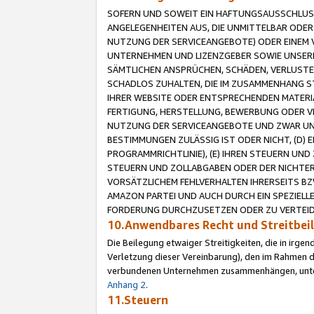
SOFERN UND SOWEIT EIN HAFTUNGSAUSSCHLUSS
ANGELEGENHEITEN AUS, DIE UNMITTELBAR ODER 
NUTZUNG DER SERVICEANGEBOTE) ODER EINEM V
UNTERNEHMEN UND LIZENZGEBER SOWIE UNSERE 
SÄMTLICHEN ANSPRÜCHEN, SCHÄDEN, VERLUSTE
SCHADLOS ZUHALTEN, DIE IM ZUSAMMENHANG STE
IHRER WEBSITE ODER ENTSPRECHENDEN MATERIA
FERTIGUNG, HERSTELLUNG, BEWERBUNG ODER VE
NUTZUNG DER SERVICEANGEBOTE UND ZWAR UN
BESTIMMUNGEN ZULÄSSIG IST ODER NICHT, (D) 
PROGRAMMRICHTLINIE), (E) IHREN STEUERN UN
STEUERN UND ZOLLABGABEN ODER DER NICHTER
VORSÄTZLICHEM FEHLVERHALTEN IHRERSEITS BZ
AMAZON PARTEI UND AUCH DURCH EIN SPEZIELL
FORDERUNG DURCHZUSETZEN ODER ZU VERTEIDI
10.Anwendbares Recht und Streitbe
Die Beilegung etwaiger Streitigkeiten, die in irg
Verletzung dieser Vereinbarung), den im Rahmen d
verbundenen Unternehmen zusammenhängen, unterl
Anhang 2
.
11.Steuern