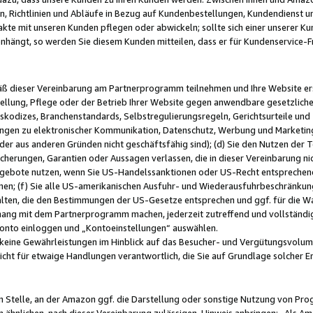
, Richtlinien und Abläufe in Bezug auf Kundenbestellungen, Kundendienst 
kte mit unseren Kunden pflegen oder abwickeln; sollte sich einer unserer Ku
nhängt, so werden Sie diesem Kunden mitteilen, dass er für Kundenservic
emäß dieser Vereinbarung am Partnerprogramm teilnehmen und Ihre Website er
ellung, Pflege oder der Betrieb Ihrer Website gegen anwendbare gesetzlich
skodizes, Branchenstandards, Selbstregulierungsregeln, Gerichtsurteile und 
ngen zu elektronischer Kommunikation, Datenschutz, Werbung und Marketing)
 oder aus anderen Gründen nicht geschäftsfähig sind); (d) Sie den Nutzen de
cherungen, Garantien oder Aussagen verlassen, die in dieser Vereinbarung nich
gebote nutzen, wenn Sie US-Handelssanktionen oder US-Recht entsprechen
men; (f) Sie alle US-amerikanischen Ausfuhr- und Wiederausfuhrbeschränkun
ten, die den Bestimmungen der US-Gesetze entsprechen und ggf. für die Wa
hang mit dem Partnerprogramm machen, jederzeit zutreffend und vollständig 
 Konto einloggen und „Kontoeinstellungen“ auswählen.
keine Gewährleistungen im Hinblick auf das Besucher- und Vergütungsvolu
icht für etwaige Handlungen verantwortlich, die Sie auf Grundlage solcher
en Stelle, an der Amazon ggf. die Darstellung oder sonstige Nutzung von Pr
 ähnlichen, nach dieser Vereinbarung zulässigen, Hinweis anbringen: „Als Ama