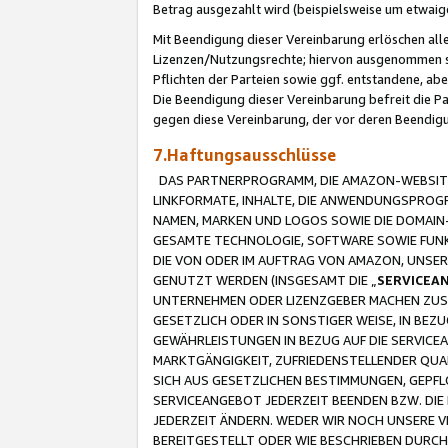
Betrag ausgezahlt wird (beispielsweise um etwai
Mit Beendigung dieser Vereinbarung erlöschen alle
Lizenzen/Nutzungsrechte; hiervon ausgenommen sind
Pflichten der Parteien sowie ggf. entstandene, ab
Die Beendigung dieser Vereinbarung befreit die P
gegen diese Vereinbarung, der vor deren Beendi
7.Haftungsausschlüsse
DAS PARTNERPROGRAMM, DIE AMAZON-WEBSITE,
LINKFORMATE, INHALTE, DIE ANWENDUNGSPRO
NAMEN, MARKEN UND LOGOS SOWIE DIE DOMAIN
GESAMTE TECHNOLOGIE, SOFTWARE SOWIE FUNKT
DIE VON ODER IM AUFTRAG VON AMAZON, UNS
GENUTZT WERDEN (INSGESAMT DIE „
SERVICEA
UNTERNEHMEN ODER LIZENZGEBER MACHEN ZUSI
GESETZLICH ODER IN SONSTIGER WEISE, IN BE
GEWÄHRLEISTUNGEN IN BEZUG AUF DIE SERVICE
MARKTGÄNGIGKEIT, ZUFRIEDENSTELLENDER QUA
SICH AUS GESETZLICHEN BESTIMMUNGEN, GEPFL
SERVICEANGEBOT JEDERZEIT BEENDEN BZW. DIE
JEDERZEIT ÄNDERN. WEDER WIR NOCH UNSERE 
BEREITGESTELLT ODER WIE BESCHRIEBEN DURC