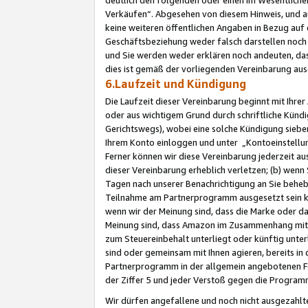
Verkäufen“. Abgesehen von diesem Hinweis, und a
keine weiteren öffentlichen Angaben in Bezug au
Geschäftsbeziehung weder falsch darstellen noch a
und Sie werden weder erklären noch andeuten, dass
dies ist gemäß der vorliegenden Vereinbarung ausd
6.Laufzeit und Kündigung
Die Laufzeit dieser Vereinbarung beginnt mit Ihre
oder aus wichtigem Grund durch schriftliche Kündi
Gerichtswegs), wobei eine solche Kündigung siebe
Ihrem Konto einloggen und unter „Kontoeinstellu
Ferner können wir diese Vereinbarung jederzeit aus
dieser Vereinbarung erheblich verletzen; (b) wenn
Tagen nach unserer Benachrichtigung an Sie behe
Teilnahme am Partnerprogramm ausgesetzt sein kö
wenn wir der Meinung sind, dass die Marke oder 
Meinung sind, dass Amazon im Zusammenhang mit d
zum Steuereinbehalt unterliegt oder künftig unter
sind oder gemeinsam mit Ihnen agieren, bereits in
Partnerprogramm in der allgemein angebotenen Fo
der Ziffer 5 und jeder Verstoß gegen die Programm
Wir dürfen angefallene und noch nicht ausgezahlt