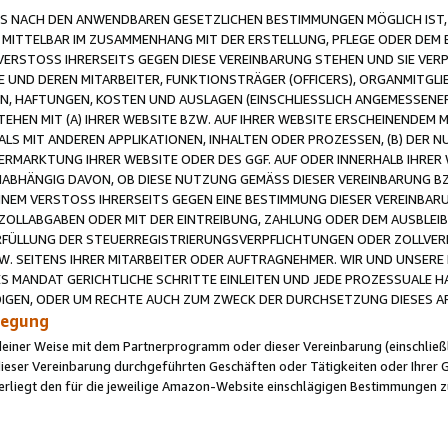
 NACH DEN ANWENDBAREN GESETZLICHEN BESTIMMUNGEN MÖGLICH IST, S
MITTELBAR IM ZUSAMMENHANG MIT DER ERSTELLUNG, PFLEGE ODER DEM BE
ERSTOSS IHRERSEITS GEGEN DIESE VEREINBARUNG STEHEN UND SIE VERP
UND DEREN MITARBEITER, FUNKTIONSTRÄGER (OFFICERS), ORGANMITGLI
N, HAFTUNGEN, KOSTEN UND AUSLAGEN (EINSCHLIESSLICH ANGEMESSENE
HEN MIT (A) IHRER WEBSITE BZW. AUF IHRER WEBSITE ERSCHEINENDEM M
LS MIT ANDEREN APPLIKATIONEN, INHALTEN ODER PROZESSEN, (B) DER 
RMARKTUNG IHRER WEBSITE ODER DES GGF. AUF ODER INNERHALB IHRER W
ABHÄNGIG DAVON, OB DIESE NUTZUNG GEMÄSS DIESER VEREINBARUNG B
EINEM VERSTOSS IHRERSEITS GEGEN EINE BESTIMMUNG DIESER VEREINBARU
D ZOLLABGABEN ODER MIT DER EINTREIBUNG, ZAHLUNG ODER DEM AUSBLEI
FÜLLUNG DER STEUERREGISTRIERUNGSVERPFLICHTUNGEN ODER ZOLLVERPF
W. SEITENS IHRER MITARBEITER ODER AUFTRAGNEHMER. WIR UND UNSERE
ES MANDAT GERICHTLICHE SCHRITTE EINLEITEN UND JEDE PROZESSUALE 
GEN, ODER UM RECHTE AUCH ZUM ZWECK DER DURCHSETZUNG DIESES AR
ilegung
endeiner Weise mit dem Partnerprogramm oder dieser Vereinbarung (einschließl
ieser Vereinbarung durchgeführten Geschäften oder Tätigkeiten oder Ihrer 
iegt den für die jeweilige Amazon-Website einschlägigen Bestimmungen z