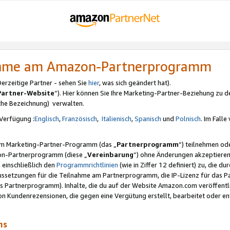
nahme am Amazon-Partnerprogramm
rzeitige Partner - sehen Sie
hier
, was sich geändert hat).
Partner-Website
“). Hier können Sie Ihre Marketing-Partner-Beziehung zu d
iche Bezeichnung) verwalten.
Verfügung :
Englisch
,
Französisch
,
Italienisch
,
Spanisch
und
Polnisch
. Im Fall
erem Marketing-Partner-Programm (das „
Partnerprogramm
“) teilnehmen od
on-Partnerprogramm (diese „
Vereinbarung
“) ohne Änderungen akzeptieren
 einschließlich den
Programmrichtlinien
(wie in Ziffer 12 definiert) zu, die 
raussetzungen für die Teilnahme am Partnerprogramm, die IP-Lizenz für das
s Partnerprogramm). Inhalte, die du auf der Website Amazon.com veröffentl
n Kundenrezensionen, die gegen eine Vergütung erstellt, bearbeitet oder ent
mms