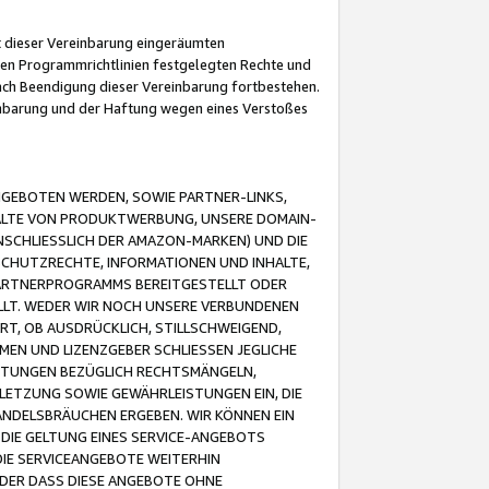
it dieser Vereinbarung eingeräumten
 den Programmrichtlinien festgelegten Rechte und
 nach Beendigung dieser Vereinbarung fortbestehen.
einbarung und der Haftung wegen eines Verstoßes
GEBOTEN WERDEN, SOWIE PARTNER-LINKS,
ALTE VON PRODUKTWERBUNG, UNSERE DOMAIN-
SCHLIESSLICH DER AMAZON-MARKEN) UND DIE
SCHUTZRECHTE, INFORMATIONEN UND INHALTE,
PARTNERPROGRAMMS BEREITGESTELLT ODER
ELLT. WEDER WIR NOCH UNSERE VERBUNDENEN
T, OB AUSDRÜCKLICH, STILLSCHWEIGEND,
MEN UND LIZENZGEBER SCHLIESSEN JEGLICHE
ISTUNGEN BEZÜGLICH RECHTSMÄNGELN,
LETZUNG SOWIE GEWÄHRLEISTUNGEN EIN, DIE
ANDELSBRÄUCHEN ERGEBEN. WIR KÖNNEN EIN
 DIE GELTUNG EINES SERVICE-ANGEBOTS
IE SERVICEANGEBOTE WEITERHIN
ODER DASS DIESE ANGEBOTE OHNE