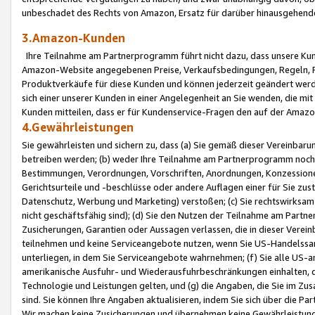
unbeschadet des Rechts von Amazon, Ersatz für darüber hinausgehen
3.Amazon-Kunden
Ihre Teilnahme am Partnerprogramm führt nicht dazu, dass unsere Kun
Amazon-Website angegebenen Preise, Verkaufsbedingungen, Regeln, Ri
Produktverkäufe für diese Kunden und können jederzeit geändert werde
sich einer unserer Kunden in einer Angelegenheit an Sie wenden, die 
Kunden mitteilen, dass er für Kundenservice-Fragen den auf der Ama
4.Gewährleistungen
Sie gewährleisten und sichern zu, dass (a) Sie gemäß dieser Vereinba
betreiben werden; (b) weder Ihre Teilnahme am Partnerprogramm noch d
Bestimmungen, Verordnungen, Vorschriften, Anordnungen, Konzessionen,
Gerichtsurteile und -beschlüsse oder andere Auflagen einer für Sie zu
Datenschutz, Werbung und Marketing) verstoßen; (c) Sie rechtswirksam 
nicht geschäftsfähig sind); (d) Sie den Nutzen der Teilnahme am Partne
Zusicherungen, Garantien oder Aussagen verlassen, die in dieser Verein
teilnehmen und keine Serviceangebote nutzen, wenn Sie US-Handelssa
unterliegen, in dem Sie Serviceangebote wahrnehmen; (f) Sie alle US
amerikanische Ausfuhr- und Wiederausfuhrbeschränkungen einhalten, 
Technologie und Leistungen gelten, und (g) die Angaben, die Sie im 
sind. Sie können Ihre Angaben aktualisieren, indem Sie sich über die 
Wir machen keine Zusicherungen und übernehmen keine Gewährleistun