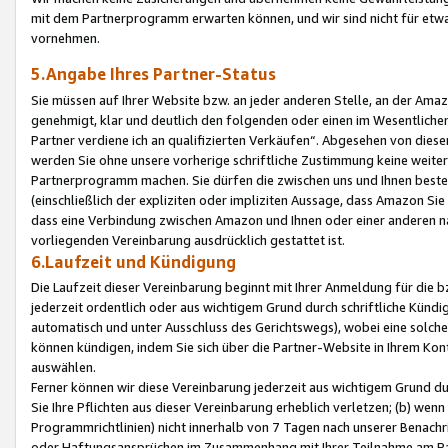
mit dem Partnerprogramm erwarten können, und wir sind nicht für etwa
vornehmen.
5.Angabe Ihres Partner-Status
Sie müssen auf Ihrer Website bzw. an jeder anderen Stelle, an der Am
genehmigt, klar und deutlich den folgenden oder einen im Wesentlichen
Partner verdiene ich an qualifizierten Verkäufen“. Abgesehen von die
werden Sie ohne unsere vorherige schriftliche Zustimmung keine weite
Partnerprogramm machen. Sie dürfen die zwischen uns und Ihnen best
(einschließlich der expliziten oder impliziten Aussage, dass Amazon Si
dass eine Verbindung zwischen Amazon und Ihnen oder einer anderen natü
vorliegenden Vereinbarung ausdrücklich gestattet ist.
6.Laufzeit und Kündigung
Die Laufzeit dieser Vereinbarung beginnt mit Ihrer Anmeldung für die 
jederzeit ordentlich oder aus wichtigem Grund durch schriftliche Kündi
automatisch und unter Ausschluss des Gerichtswegs), wobei eine solch
können kündigen, indem Sie sich über die Partner-Website in Ihrem Ko
auswählen.
Ferner können wir diese Vereinbarung jederzeit aus wichtigem Grund dur
Sie Ihre Pflichten aus dieser Vereinbarung erheblich verletzen; (b) wen
Programmrichtlinien) nicht innerhalb von 7 Tagen nach unserer Benachr
oder Haftungsansprüchen im Zusammenhang mit Ihrer Teilnahme am Pa