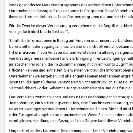
eines gesonderten Marketingprogramms des verbundenen Unternehmens
Unternehmen in Bezug auf das gesonderte Programm. Diese Vereinbarung
Ihnen und uns im Hinblick auf das Partnerprogramm dar und ersetzt al
Für die Zwecke dieser Vereinbarung verstehen sich die Begriffe „schließ
von „jedoch nicht beschränkt auf“.
Sämtliche Informationen in Bezug auf Amazon oder unsere verbunde
bereitstellen oder zugänglich machen und die nicht öffentlich bekannt bz
Informationen
“ von Amazon dar und verbleiben im alleinigen Eigent
wie dies angemessenerweise für die Erbringung Ihrer Leistungen gemäß d
juristischen Personen, die im Zusammenhang mit Ihrem Konto Zugriff au
Pflichten kennen und einhalten. Sie werden Vertrauliche Informationen 
Unternehmen) weitergeben und alle angemessenen Maßnahmen ergreifen
schützen, die gemäß dieser Vereinbarung nicht ausdrücklich zulässig is
Vertraulichkeits- oder Geheimhaltungsvereinbarungen und gilt für die
Das Verhältnis zwischen Ihnen und uns ist das unabhängiger Vertragspa
Joint-Venture, ein Vertretungsverhältnis, eine Franchisevereinbarung, 
unseren jeweiligen verbundenen Unternehmen und Ihnen. Sie sind ni
oder Zusagen abzugeben oder anzunehmen. Wenn Sie eine andere natürli
ermöglichen, Handlungen in Bezug auf den Gegenstand dieser Vereinbar
Ungeachtet anders lautender Bestimmungen in dieser Vereinbarung wird