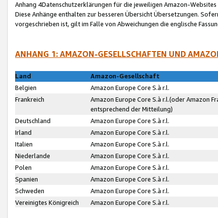
Anhang 4Datenschutzerklärungen für die jeweiligen Amazon-Websites
Diese Anhänge enthalten zur besseren Übersicht Übersetzungen. Sofe
vorgeschrieben ist, gilt im Falle von Abweichungen die englische Fass
ANHANG 1: AMAZON-GESELLSCHAFTEN UND AMAZO
Land
Amazon-Gesellschaft
Belgien
Amazon Europe Core S.à r.l.
Frankreich
Amazon Europe Core S.à r.l.(oder Amazon Fr
entsprechend der Mitteilung)
Deutschland
Amazon Europe Core S.à r.l.
Irland
Amazon Europe Core S.à r.l.
Italien
Amazon Europe Core S.à r.l.
Niederlande
Amazon Europe Core S.à r.l.
Polen
Amazon Europe Core S.à r.l.
Spanien
Amazon Europe Core S.à r.l.
Schweden
Amazon Europe Core S.à r.l.
Vereinigtes Königreich
Amazon Europe Core S.à r.l.