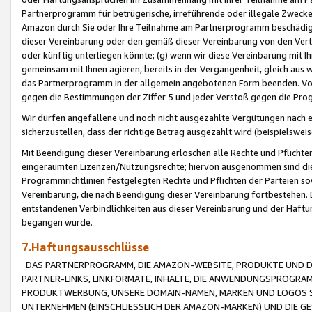
Partnerprogramm für betrügerische, irreführende oder illegale Zwecke
Amazon durch Sie oder Ihre Teilnahme am Partnerprogramm beschädig
dieser Vereinbarung oder den gemäß dieser Vereinbarung von den Vertr
oder künftig unterliegen könnte; (g) wenn wir diese Vereinbarung mit I
gemeinsam mit Ihnen agieren, bereits in der Vergangenheit, gleich aus
das Partnerprogramm in der allgemein angebotenen Form beenden. Vors
gegen die Bestimmungen der Ziffer 5 und jeder Verstoß gegen die Prog
Wir dürfen angefallene und noch nicht ausgezahlte Vergütungen nach 
sicherzustellen, dass der richtige Betrag ausgezahlt wird (beispielsw
Mit Beendigung dieser Vereinbarung erlöschen alle Rechte und Pflichte
eingeräumten Lizenzen/Nutzungsrechte; hiervon ausgenommen sind die in 
Programmrichtlinien festgelegten Rechte und Pflichten der Parteien sow
Vereinbarung, die nach Beendigung dieser Vereinbarung fortbestehen. D
entstandenen Verbindlichkeiten aus dieser Vereinbarung und der Haft
begangen wurde.
7.Haftungsausschlüsse
DAS PARTNERPROGRAMM, DIE AMAZON-WEBSITE, PRODUKTE UND DI
PARTNER-LINKS, LINKFORMATE, INHALTE, DIE ANWENDUNGSPROGR
PRODUKTWERBUNG, UNSERE DOMAIN-NAMEN, MARKEN UND LOGOS S
UNTERNEHMEN (EINSCHLIESSLICH DER AMAZON-MARKEN) UND DIE GE