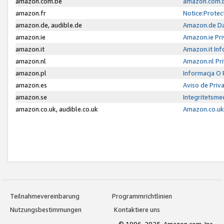
amazon.com.be
amazon.com.b
amazon.fr
Notice:Protec
amazon.de, audible.de
Amazon.de Da
amazon.ie
Amazon.ie Pri
amazon.it
Amazon.it Inf
amazon.nl
Amazon.nl Pri
amazon.pl
Informacja O
amazon.es
Aviso de Priv
amazon.se
Integritetsm
amazon.co.uk, audible.co.uk
Amazon.co.uk 
Teilnahmevereinbarung
Programmrichtlinien
Nutzungsbestimmungen
Kontaktiere uns