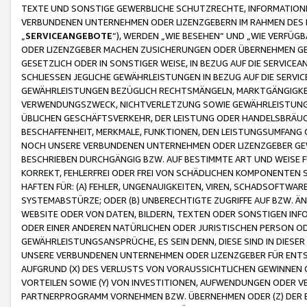
TEXTE UND SONSTIGE GEWERBLICHE SCHUTZRECHTE, INFORMATIONE
VERBUNDENEN UNTERNEHMEN ODER LIZENZGEBERN IM RAHMEN DES
„
SERVICEANGEBOTE
“), WERDEN „WIE BESEHEN“ UND „WIE VERFÜ
ODER LIZENZGEBER MACHEN ZUSICHERUNGEN ODER ÜBERNEHMEN GEW
GESETZLICH ODER IN SONSTIGER WEISE, IN BEZUG AUF DIE SERVI
SCHLIESSEN JEGLICHE GEWÄHRLEISTUNGEN IN BEZUG AUF DIE SERVI
GEWÄHRLEISTUNGEN BEZÜGLICH RECHTSMÄNGELN, MARKTGÄNGIGKEIT
VERWENDUNGSZWECK, NICHTVERLETZUNG SOWIE GEWÄHRLEISTUNGEN 
ÜBLICHEN GESCHÄFTSVERKEHR, DER LEISTUNG ODER HANDELSBRÄUCH
BESCHAFFENHEIT, MERKMALE, FUNKTIONEN, DEN LEISTUNGSUMFANG 
NOCH UNSERE VERBUNDENEN UNTERNEHMEN ODER LIZENZGEBER GEWÄ
BESCHRIEBEN DURCHGÄNGIG BZW. AUF BESTIMMTE ART UND WEISE
KORREKT, FEHLERFREI ODER FREI VON SCHÄDLICHEN KOMPONENTEN
HAFTEN FÜR: (A) FEHLER, UNGENAUIGKEITEN, VIREN, SCHADSOFTW
SYSTEMABSTÜRZE; ODER (B) UNBERECHTIGTE ZUGRIFFE AUF BZW. 
WEBSITE ODER VON DATEN, BILDERN, TEXTEN ODER SONSTIGEN INF
ODER EINER ANDEREN NATÜRLICHEN ODER JURISTISCHEN PERSON OD
GEWÄHRLEISTUNGSANSPRÜCHE, ES SEIN DENN, DIESE SIND IN DIES
UNSERE VERBUNDENEN UNTERNEHMEN ODER LIZENZGEBER FÜR EN
AUFGRUND (X) DES VERLUSTS VON VORAUSSICHTLICHEN GEWINNEN
VORTEILEN SOWIE (Y) VON INVESTITIONEN, AUFWENDUNGEN ODER VE
PARTNERPROGRAMM VORNEHMEN BZW. ÜBERNEHMEN ODER (Z) DER 