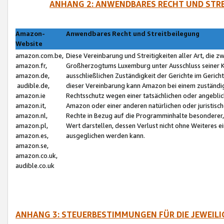
ANHANG 2: ANWENDBARES RECHT UND STRE
Amazon-
Anwendbares Recht und Streitbeilegung
Website
amazon.com.be,
Diese Vereinbarung und Streitigkeiten aller Art, die 
amazon.fr,
Großherzogtums Luxemburg unter Ausschluss seiner Kol
amazon.de,
ausschließlichen Zuständigkeit der Gerichte im Geri
audible.de,
dieser Vereinbarung kann Amazon bei einem zuständig
amazon.ie
Rechtsschutz wegen einer tatsächlichen oder angebli
amazon.it,
Amazon oder einer anderen natürlichen oder juristisc
amazon.nl,
Rechte in Bezug auf die Programminhalte besonderer,
amazon.pl,
Wert darstellen, dessen Verlust nicht ohne Weiteres e
amazon.es,
ausgeglichen werden kann.
amazon.se,
amazon.co.uk,
audible.co.uk
ANHANG 3: STEUERBESTIMMUNGEN FÜR DIE JEWEIL