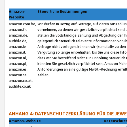
Amazon-
Steuerliche Bestimmungen
Website
amazon.com.be,
Wir dürfen in Bezug auf Beträge, auf deren Auszahlun
amazon.fr,
vornehmen, zu denen wir gesetzlich verpflichtet sind
amazon.de,
stellen die vollständige Zahlung und Abgeltung der 
audible.de,
gelegentlich steuerlich relevante Informationen von I
amazon.ie
Anfrage nicht vorlegen, können wir (kumulativ zu de
amazon.it,
Vergütung so lange einbehalten, bis Sie uns diese Inf
amazon.nl,
dass wir Sie betreffend nicht zur Einholung steuerlich 
amazon.pl,
könnten Sie gesetzlich verpflichtet sein, Amazon Meh
amazon.es,
Anforderungen an eine gültige MwSt.-Rechnung erfüllt
amazon.se,
zahlen.
amazon.co.uk,
audible.co.uk
ANHANG 4: DATENSCHUTZERKLÄRUNG FÜR DIE JEWE
Amazon-Website
Datenschutz