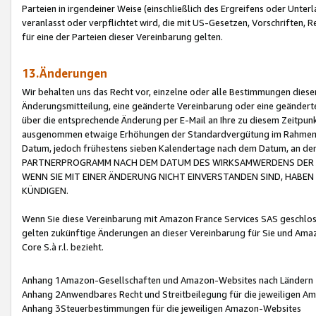
Parteien in irgendeiner Weise (einschließlich des Ergreifens oder Unt
veranlasst oder verpflichtet wird, die mit US-Gesetzen, Vorschriften,
für eine der Parteien dieser Vereinbarung gelten.
13.Änderungen
Wir behalten uns das Recht vor, einzelne oder alle Bestimmungen diese
Änderungsmitteilung, eine geänderte Vereinbarung oder eine geänderte 
über die entsprechende Änderung per E-Mail an Ihre zu diesem Zeitpun
ausgenommen etwaige Erhöhungen der Standardvergütung im Rahmen
Datum, jedoch frühestens sieben Kalendertage nach dem Datum, an de
PARTNERPROGRAMM NACH DEM DATUM DES WIRKSAMWERDENS DER Ä
WENN SIE MIT EINER ÄNDERUNG NICHT EINVERSTANDEN SIND, HABEN S
KÜNDIGEN.
Wenn Sie diese Vereinbarung mit Amazon France Services SAS geschlo
gelten zukünftige Änderungen an dieser Vereinbarung für Sie und Ama
Core S.à r.l. bezieht.
Anhang 1Amazon-Gesellschaften und Amazon-Websites nach Ländern
Anhang 2Anwendbares Recht und Streitbeilegung für die jeweiligen 
Anhang 3Steuerbestimmungen für die jeweiligen Amazon-Websites