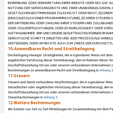
BEWERBUNG ODER VERMARKTUNG IHRER WEBSITE ODER DES GGF. AUF 
NUTZUNG DER SERVICEANGEBOTE UND ZWAR UNABHÄNGIG DAVON, O
GESETZLICHEN BESTIMMUNGEN ZULÄSSIG IST ODER NICHT, (D) EINE
(EINSCHLIESSLICH EINER PROGRAMMRICHTLINIE), (E) IHREN STEUER
DER EINTREIBUNG ODER ZAHLUNG IHRER STEUERN UND ZOLLABGAB
ODER ZOLLVERPFLICHTUNGEN, ODER (F) FAHRLÄSSIGKEIT ODER VORS
AUFTRAGNEHMER. WIR UND UNSERE BEAUFTRAGTEN KÖNNEN IM NAME
GERICHTLICHE SCHRITTE EINLEITEN UND JEDE PROZESSUALE HAND
VERTEIDIGEN, ODER UM RECHTE AUCH ZUM ZWECK DER DURCHSETZU
10.Anwendbares Recht und Streitbeilegung
Die Beilegung etwaiger Streitigkeiten, die in irgendeiner Weise mit de
angeblichen Verletzung dieser Vereinbarung), den im Rahmen dieser Ve
Geschäftsbeziehung mit uns oder unseren verbundenen Unternehmen zu
Bestimmungen zu anwendbarem Recht und Streitbeilegung in
Anhang 
11.Steuern
Steuern und damit verbundene Verpflichtungen, die in irgendeiner Wei
tatsächlichen oder angeblichen Verletzung dieser Vereinbarung), den 
Geschäftsbeziehung mit uns oder unseren verbundenen Unternehmen z
Steuerbestimmungen in
Anhang 3
.
12.Weitere Bestimmungen
Wir können von Zeit zu Zeit Mitteilungen im Zusammenhang mit dem Par