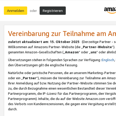
Anmelden
Registrieren
oder
Vereinbarung zur Teilnahme am 
zuletzt aktualisiert am
:
15. Oktober 2025
(Derzeitige Partner - 
Willkommen auf Amazons Partner-Website (die „
Partner-Website
“)
genannten Amazon-Gesellschaften („
Amazon
“ oder „
uns
“ oder ähnli
Übersetzungen stehen in folgenden Sprachen zur Verfügung :
Englisch
,
den Übersetzungen gilt die englische Fassung.
Natürliche oder juristische Personen, die an unserem Marketing-Partn
oder ein „
Partner
“), müssen die Vereinbarung zur Teilnahme am Ama
Ihrer Anmeldung auf bzw. Nutzung der Partner-Website stimmen Sie die
zu, die durch Bezugnahme einen wesentlichen Bestandteil dieser Verei
Partnerprogramm, die IP-Lizenz für das Partnerprogramm, den Vergütu
Partnerprogramm). Inhalte, die du auf der Website Amazon.com veröffe
des Verbots von Kundenrezensionen, die gegen eine Vergütung erstellt, 
durch.