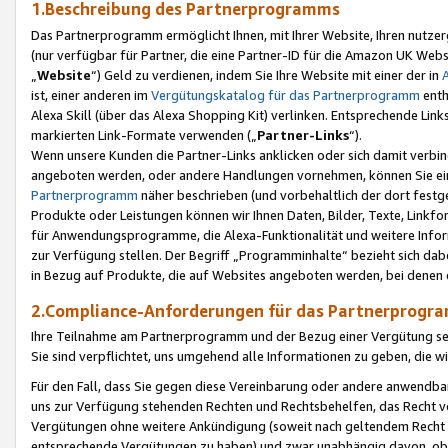
1.Beschreibung des Partnerprogramms
Das Partnerprogramm ermöglicht Ihnen, mit Ihrer Website, Ihren nutzer
(nur verfügbar für Partner, die eine Partner-ID für die Amazon UK We
„
Website
“) Geld zu verdienen, indem Sie Ihre Website mit einer der in
ist, einer anderen im
Vergütungskatalog für das Partnerprogramm
enth
Alexa Skill (über das Alexa Shopping Kit) verlinken. Entsprechende Lin
markierten Link-Formate verwenden („
Partner-Links
“).
Wenn unsere Kunden die Partner-Links anklicken oder sich damit verbi
angeboten werden, oder andere Handlungen vornehmen, können Sie eine
Partnerprogramm
näher beschrieben (und vorbehaltlich der dort festg
Produkte oder Leistungen können wir Ihnen Daten, Bilder, Texte, Linkfo
für Anwendungsprogramme, die Alexa-Funktionalität und weitere Inf
zur Verfügung stellen. Der Begriff „Programminhalte“ bezieht sich dabe
in Bezug auf Produkte, die auf Websites angeboten werden, bei denen 
2.Compliance-Anforderungen für das Partnerprog
Ihre Teilnahme am Partnerprogramm und der Bezug einer Vergütung setz
Sie sind verpflichtet, uns umgehend alle Informationen zu geben, die w
Für den Fall, dass Sie gegen diese Vereinbarung oder andere anwendba
uns zur Verfügung stehenden Rechten und Rechtsbehelfen, das Recht vo
Vergütungen ohne weitere Ankündigung (soweit nach geltendem Recht z
entsprechende Vergütungen zu haben) und zwar unabhängig davon, ob 