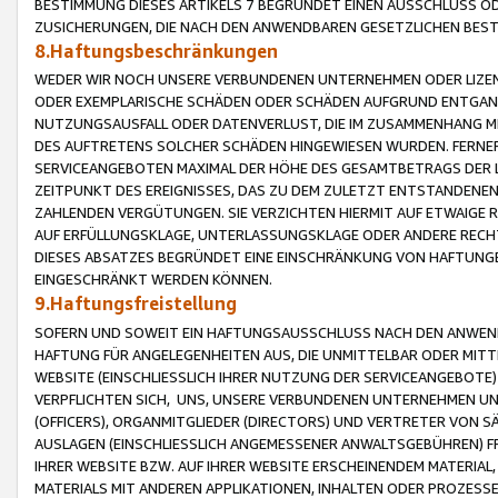
BESTIMMUNG DIESES ARTIKELS 7 BEGRÜNDET EINEN AUSSCHLUSS 
ZUSICHERUNGEN, DIE NACH DEN ANWENDBAREN GESETZLICHEN BE
8.Haftungsbeschränkungen
WEDER WIR NOCH UNSERE VERBUNDENEN UNTERNEHMEN ODER LIZEN
ODER EXEMPLARISCHE SCHÄDEN ODER SCHÄDEN AUFGRUND ENTGANG
NUTZUNGSAUSFALL ODER DATENVERLUST, DIE IM ZUSAMMENHANG MI
DES AUFTRETENS SOLCHER SCHÄDEN HINGEWIESEN WURDEN. FERN
SERVICEANGEBOTEN MAXIMAL DER HÖHE DES GESAMTBETRAGS DER 
ZEITPUNKT DES EREIGNISSES, DAS ZU DEM ZULETZT ENTSTANDENE
ZAHLENDEN VERGÜTUNGEN. SIE VERZICHTEN HIERMIT AUF ETWAIGE 
AUF ERFÜLLUNGSKLAGE, UNTERLASSUNGSKLAGE ODER ANDERE RECHT
DIESES ABSATZES BEGRÜNDET EINE EINSCHRÄNKUNG VON HAFTUNG
EINGESCHRÄNKT WERDEN KÖNNEN.
9.Haftungsfreistellung
SOFERN UND SOWEIT EIN HAFTUNGSAUSSCHLUSS NACH DEN ANWENDB
HAFTUNG FÜR ANGELEGENHEITEN AUS, DIE UNMITTELBAR ODER MITT
WEBSITE (EINSCHLIESSLICH IHRER NUTZUNG DER SERVICEANGEBOTE)
VERPFLICHTEN SICH, UNS, UNSERE VERBUNDENEN UNTERNEHMEN UN
(OFFICERS), ORGANMITGLIEDER (DIRECTORS) UND VERTRETER VON 
AUSLAGEN (EINSCHLIESSLICH ANGEMESSENER ANWALTSGEBÜHREN) FR
IHRER WEBSITE BZW. AUF IHRER WEBSITE ERSCHEINENDEM MATERIAL
MATERIALS MIT ANDEREN APPLIKATIONEN, INHALTEN ODER PROZESSE