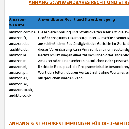
ANHANG 2: ANWENDBARES RECHT UND STRE
Amazon-
Anwendbares Recht und Streitbeilegung
Website
amazon.com.be,
Diese Vereinbarung und Streitigkeiten aller Art, die 
amazon.fr,
Großherzogtums Luxemburg unter Ausschluss seiner Kol
amazon.de,
ausschließlichen Zuständigkeit der Gerichte im Geri
audible.de,
dieser Vereinbarung kann Amazon bei einem zuständig
amazon.ie
Rechtsschutz wegen einer tatsächlichen oder angebli
amazon.it,
Amazon oder einer anderen natürlichen oder juristisc
amazon.nl,
Rechte in Bezug auf die Programminhalte besonderer,
amazon.pl,
Wert darstellen, dessen Verlust nicht ohne Weiteres e
amazon.es,
ausgeglichen werden kann.
amazon.se,
amazon.co.uk,
audible.co.uk
ANHANG 3: STEUERBESTIMMUNGEN FÜR DIE JEWEIL