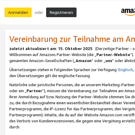
Anmelden
Registrieren
oder
Vereinbarung zur Teilnahme am 
zuletzt aktualisiert am
:
15. Oktober 2025
(Derzeitige Partner - 
Willkommen auf Amazons Partner-Website (die „
Partner-Website
“)
genannten Amazon-Gesellschaften („
Amazon
“ oder „
uns
“ oder ähnli
Übersetzungen stehen in folgenden Sprachen zur Verfügung :
Englisch
,
den Übersetzungen gilt die englische Fassung.
Natürliche oder juristische Personen, die an unserem Marketing-Partn
oder ein „
Partner
“), müssen die Vereinbarung zur Teilnahme am Ama
Ihrer Anmeldung auf bzw. Nutzung der Partner-Website stimmen Sie die
zu, die durch Bezugnahme einen wesentlichen Bestandteil dieser Verei
Partnerprogramm, die IP-Lizenz für das Partnerprogramm, den Vergütu
Partnerprogramm). Inhalte, die du auf der Website Amazon.com veröffe
des Verbots von Kundenrezensionen, die gegen eine Vergütung erstellt, 
durch.