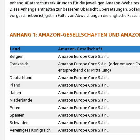
Anhang 4Datenschutzerklärungen für die jeweiligen Amazon-Websites
Diese Anhänge enthalten zur besseren Übersicht Übersetzungen. Sofe
vorgeschrieben ist, gilt im Falle von Abweichungen die englische Fass
ANHANG 1: AMAZON-GESELLSCHAFTEN UND AMAZO
Land
Amazon-Gesellschaft
Belgien
Amazon Europe Core S.à r.l.
Frankreich
Amazon Europe Core S.à r.l.(oder Amazon Fr
entsprechend der Mitteilung)
Deutschland
Amazon Europe Core S.à r.l.
Irland
Amazon Europe Core S.à r.l.
Italien
Amazon Europe Core S.à r.l.
Niederlande
Amazon Europe Core S.à r.l.
Polen
Amazon Europe Core S.à r.l.
Spanien
Amazon Europe Core S.à r.l.
Schweden
Amazon Europe Core S.à r.l.
Vereinigtes Königreich
Amazon Europe Core S.à r.l.