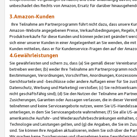
unbeschadet des Rechts von Amazon, Ersatz für darüber hinausgehen
3.Amazon-Kunden
Ihre Teilnahme am Partnerprogramm führt nicht dazu, dass unsere Kun
Amazon-Website angegebenen Preise, Verkaufsbedingungen, Regeln, Ri
Produktverkäufe für diese Kunden und können jederzeit geändert werde
sich einer unserer Kunden in einer Angelegenheit an Sie wenden, die 
Kunden mitteilen, dass er für Kundenservice-Fragen den auf der Ama
4.Gewährleistungen
Sie gewährleisten und sichern zu, dass (a) Sie gemäß dieser Vereinba
betreiben werden; (b) weder Ihre Teilnahme am Partnerprogramm noch d
Bestimmungen, Verordnungen, Vorschriften, Anordnungen, Konzessionen,
Gerichtsurteile und -beschlüsse oder andere Auflagen einer für Sie zu
Datenschutz, Werbung und Marketing) verstoßen; (c) Sie rechtswirksam 
nicht geschäftsfähig sind); (d) Sie den Nutzen der Teilnahme am Partne
Zusicherungen, Garantien oder Aussagen verlassen, die in dieser Verein
teilnehmen und keine Serviceangebote nutzen, wenn Sie US-Handelssa
unterliegen, in dem Sie Serviceangebote wahrnehmen; (f) Sie alle US
amerikanische Ausfuhr- und Wiederausfuhrbeschränkungen einhalten, 
Technologie und Leistungen gelten, und (g) die Angaben, die Sie im 
sind. Sie können Ihre Angaben aktualisieren, indem Sie sich über die 
Wir machen keine Zusicherungen und übernehmen keine Gewährleistun