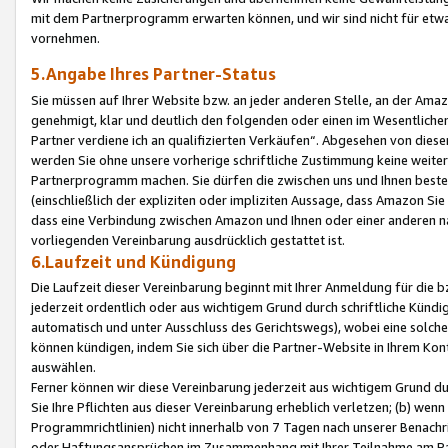
mit dem Partnerprogramm erwarten können, und wir sind nicht für etwa
vornehmen.
5.Angabe Ihres Partner-Status
Sie müssen auf Ihrer Website bzw. an jeder anderen Stelle, an der Am
genehmigt, klar und deutlich den folgenden oder einen im Wesentlichen
Partner verdiene ich an qualifizierten Verkäufen“. Abgesehen von die
werden Sie ohne unsere vorherige schriftliche Zustimmung keine weite
Partnerprogramm machen. Sie dürfen die zwischen uns und Ihnen best
(einschließlich der expliziten oder impliziten Aussage, dass Amazon Si
dass eine Verbindung zwischen Amazon und Ihnen oder einer anderen natü
vorliegenden Vereinbarung ausdrücklich gestattet ist.
6.Laufzeit und Kündigung
Die Laufzeit dieser Vereinbarung beginnt mit Ihrer Anmeldung für die 
jederzeit ordentlich oder aus wichtigem Grund durch schriftliche Kündi
automatisch und unter Ausschluss des Gerichtswegs), wobei eine solch
können kündigen, indem Sie sich über die Partner-Website in Ihrem Ko
auswählen.
Ferner können wir diese Vereinbarung jederzeit aus wichtigem Grund dur
Sie Ihre Pflichten aus dieser Vereinbarung erheblich verletzen; (b) wen
Programmrichtlinien) nicht innerhalb von 7 Tagen nach unserer Benachr
oder Haftungsansprüchen im Zusammenhang mit Ihrer Teilnahme am Pa