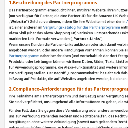
1.Beschreibung des Partnerprogramms
Das Partnerprogramm ermöglicht Ihnen, mit Ihrer Website, Ihren nutzer
(nur verfügbar für Partner, die eine Partner-ID für die Amazon UK We
„
Website
“) Geld zu verdienen, indem Sie Ihre Website mit einer der in
ist, einer anderen im
Vergütungskatalog für das Partnerprogramm
enth
Alexa Skill (über das Alexa Shopping Kit) verlinken. Entsprechende Lin
markierten Link-Formate verwenden („
Partner-Links
“).
Wenn unsere Kunden die Partner-Links anklicken oder sich damit verbi
angeboten werden, oder andere Handlungen vornehmen, können Sie eine
Partnerprogramm
näher beschrieben (und vorbehaltlich der dort festg
Produkte oder Leistungen können wir Ihnen Daten, Bilder, Texte, Linkfo
für Anwendungsprogramme, die Alexa-Funktionalität und weitere Inf
zur Verfügung stellen. Der Begriff „Programminhalte“ bezieht sich dabe
in Bezug auf Produkte, die auf Websites angeboten werden, bei denen 
2.Compliance-Anforderungen für das Partnerprog
Ihre Teilnahme am Partnerprogramm und der Bezug einer Vergütung setz
Sie sind verpflichtet, uns umgehend alle Informationen zu geben, die w
Für den Fall, dass Sie gegen diese Vereinbarung oder andere anwendba
uns zur Verfügung stehenden Rechten und Rechtsbehelfen, das Recht vo
Vergütungen ohne weitere Ankündigung (soweit nach geltendem Recht z
entsprechende Vergütungen zu haben) und zwar unabhängig davon, ob 