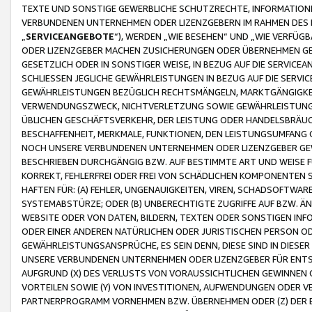
TEXTE UND SONSTIGE GEWERBLICHE SCHUTZRECHTE, INFORMATIONE
VERBUNDENEN UNTERNEHMEN ODER LIZENZGEBERN IM RAHMEN DES
„
SERVICEANGEBOTE
“), WERDEN „WIE BESEHEN“ UND „WIE VERFÜ
ODER LIZENZGEBER MACHEN ZUSICHERUNGEN ODER ÜBERNEHMEN GEW
GESETZLICH ODER IN SONSTIGER WEISE, IN BEZUG AUF DIE SERVI
SCHLIESSEN JEGLICHE GEWÄHRLEISTUNGEN IN BEZUG AUF DIE SERVI
GEWÄHRLEISTUNGEN BEZÜGLICH RECHTSMÄNGELN, MARKTGÄNGIGKEIT
VERWENDUNGSZWECK, NICHTVERLETZUNG SOWIE GEWÄHRLEISTUNGEN 
ÜBLICHEN GESCHÄFTSVERKEHR, DER LEISTUNG ODER HANDELSBRÄUCH
BESCHAFFENHEIT, MERKMALE, FUNKTIONEN, DEN LEISTUNGSUMFANG 
NOCH UNSERE VERBUNDENEN UNTERNEHMEN ODER LIZENZGEBER GEWÄ
BESCHRIEBEN DURCHGÄNGIG BZW. AUF BESTIMMTE ART UND WEISE
KORREKT, FEHLERFREI ODER FREI VON SCHÄDLICHEN KOMPONENTEN
HAFTEN FÜR: (A) FEHLER, UNGENAUIGKEITEN, VIREN, SCHADSOFTW
SYSTEMABSTÜRZE; ODER (B) UNBERECHTIGTE ZUGRIFFE AUF BZW. 
WEBSITE ODER VON DATEN, BILDERN, TEXTEN ODER SONSTIGEN INF
ODER EINER ANDEREN NATÜRLICHEN ODER JURISTISCHEN PERSON OD
GEWÄHRLEISTUNGSANSPRÜCHE, ES SEIN DENN, DIESE SIND IN DIES
UNSERE VERBUNDENEN UNTERNEHMEN ODER LIZENZGEBER FÜR EN
AUFGRUND (X) DES VERLUSTS VON VORAUSSICHTLICHEN GEWINNEN
VORTEILEN SOWIE (Y) VON INVESTITIONEN, AUFWENDUNGEN ODER VE
PARTNERPROGRAMM VORNEHMEN BZW. ÜBERNEHMEN ODER (Z) DER 