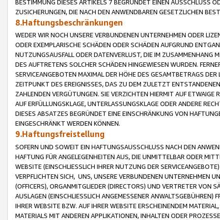
BESTIMMUNG DIESES ARTIKELS 7 BEGRÜNDET EINEN AUSSCHLUSS 
ZUSICHERUNGEN, DIE NACH DEN ANWENDBAREN GESETZLICHEN BE
8.Haftungsbeschränkungen
WEDER WIR NOCH UNSERE VERBUNDENEN UNTERNEHMEN ODER LIZEN
ODER EXEMPLARISCHE SCHÄDEN ODER SCHÄDEN AUFGRUND ENTGANG
NUTZUNGSAUSFALL ODER DATENVERLUST, DIE IM ZUSAMMENHANG MI
DES AUFTRETENS SOLCHER SCHÄDEN HINGEWIESEN WURDEN. FERN
SERVICEANGEBOTEN MAXIMAL DER HÖHE DES GESAMTBETRAGS DER 
ZEITPUNKT DES EREIGNISSES, DAS ZU DEM ZULETZT ENTSTANDENE
ZAHLENDEN VERGÜTUNGEN. SIE VERZICHTEN HIERMIT AUF ETWAIGE 
AUF ERFÜLLUNGSKLAGE, UNTERLASSUNGSKLAGE ODER ANDERE RECHT
DIESES ABSATZES BEGRÜNDET EINE EINSCHRÄNKUNG VON HAFTUNG
EINGESCHRÄNKT WERDEN KÖNNEN.
9.Haftungsfreistellung
SOFERN UND SOWEIT EIN HAFTUNGSAUSSCHLUSS NACH DEN ANWENDB
HAFTUNG FÜR ANGELEGENHEITEN AUS, DIE UNMITTELBAR ODER MITT
WEBSITE (EINSCHLIESSLICH IHRER NUTZUNG DER SERVICEANGEBOTE)
VERPFLICHTEN SICH, UNS, UNSERE VERBUNDENEN UNTERNEHMEN UN
(OFFICERS), ORGANMITGLIEDER (DIRECTORS) UND VERTRETER VON 
AUSLAGEN (EINSCHLIESSLICH ANGEMESSENER ANWALTSGEBÜHREN) FR
IHRER WEBSITE BZW. AUF IHRER WEBSITE ERSCHEINENDEM MATERIAL
MATERIALS MIT ANDEREN APPLIKATIONEN, INHALTEN ODER PROZESSE