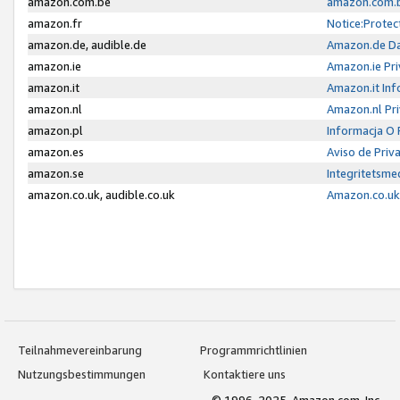
amazon.com.be
amazon.com.b
amazon.fr
Notice:Protec
amazon.de, audible.de
Amazon.de Da
amazon.ie
Amazon.ie Pri
amazon.it
Amazon.it Inf
amazon.nl
Amazon.nl Pri
amazon.pl
Informacja O
amazon.es
Aviso de Priv
amazon.se
Integritetsm
amazon.co.uk, audible.co.uk
Amazon.co.uk 
Teilnahmevereinbarung
Programmrichtlinien
Nutzungsbestimmungen
Kontaktiere uns