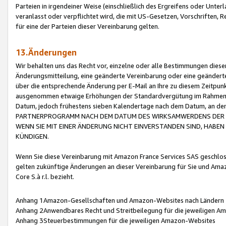
Parteien in irgendeiner Weise (einschließlich des Ergreifens oder Unt
veranlasst oder verpflichtet wird, die mit US-Gesetzen, Vorschriften,
für eine der Parteien dieser Vereinbarung gelten.
13.Änderungen
Wir behalten uns das Recht vor, einzelne oder alle Bestimmungen diese
Änderungsmitteilung, eine geänderte Vereinbarung oder eine geänderte 
über die entsprechende Änderung per E-Mail an Ihre zu diesem Zeitpun
ausgenommen etwaige Erhöhungen der Standardvergütung im Rahmen
Datum, jedoch frühestens sieben Kalendertage nach dem Datum, an de
PARTNERPROGRAMM NACH DEM DATUM DES WIRKSAMWERDENS DER Ä
WENN SIE MIT EINER ÄNDERUNG NICHT EINVERSTANDEN SIND, HABEN S
KÜNDIGEN.
Wenn Sie diese Vereinbarung mit Amazon France Services SAS geschlo
gelten zukünftige Änderungen an dieser Vereinbarung für Sie und Ama
Core S.à r.l. bezieht.
Anhang 1Amazon-Gesellschaften und Amazon-Websites nach Ländern
Anhang 2Anwendbares Recht und Streitbeilegung für die jeweiligen 
Anhang 3Steuerbestimmungen für die jeweiligen Amazon-Websites