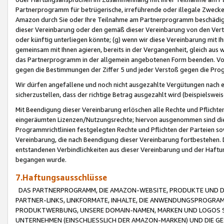
Partnerprogramm für betrügerische, irreführende oder illegale Zwecke
Amazon durch Sie oder Ihre Teilnahme am Partnerprogramm beschädig
dieser Vereinbarung oder den gemäß dieser Vereinbarung von den Vertr
oder künftig unterliegen könnte; (g) wenn wir diese Vereinbarung mit I
gemeinsam mit Ihnen agieren, bereits in der Vergangenheit, gleich aus
das Partnerprogramm in der allgemein angebotenen Form beenden. Vors
gegen die Bestimmungen der Ziffer 5 und jeder Verstoß gegen die Prog
Wir dürfen angefallene und noch nicht ausgezahlte Vergütungen nach 
sicherzustellen, dass der richtige Betrag ausgezahlt wird (beispielsw
Mit Beendigung dieser Vereinbarung erlöschen alle Rechte und Pflichte
eingeräumten Lizenzen/Nutzungsrechte; hiervon ausgenommen sind die in 
Programmrichtlinien festgelegten Rechte und Pflichten der Parteien sow
Vereinbarung, die nach Beendigung dieser Vereinbarung fortbestehen. D
entstandenen Verbindlichkeiten aus dieser Vereinbarung und der Haft
begangen wurde.
7.Haftungsausschlüsse
DAS PARTNERPROGRAMM, DIE AMAZON-WEBSITE, PRODUKTE UND DI
PARTNER-LINKS, LINKFORMATE, INHALTE, DIE ANWENDUNGSPROGR
PRODUKTWERBUNG, UNSERE DOMAIN-NAMEN, MARKEN UND LOGOS S
UNTERNEHMEN (EINSCHLIESSLICH DER AMAZON-MARKEN) UND DIE GE