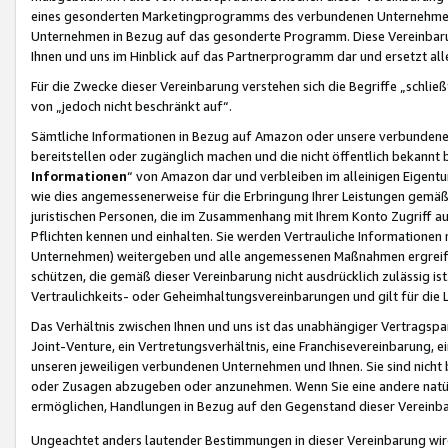
eines gesonderten Marketingprogramms des verbundenen Unternehmens
Unternehmen in Bezug auf das gesonderte Programm. Diese Vereinbarung
Ihnen und uns im Hinblick auf das Partnerprogramm dar und ersetzt al
Für die Zwecke dieser Vereinbarung verstehen sich die Begriffe „schließ
von „jedoch nicht beschränkt auf“.
Sämtliche Informationen in Bezug auf Amazon oder unsere verbunde
bereitstellen oder zugänglich machen und die nicht öffentlich bekannt bz
Informationen
“ von Amazon dar und verbleiben im alleinigen Eigent
wie dies angemessenerweise für die Erbringung Ihrer Leistungen gemäß d
juristischen Personen, die im Zusammenhang mit Ihrem Konto Zugriff au
Pflichten kennen und einhalten. Sie werden Vertrauliche Informationen 
Unternehmen) weitergeben und alle angemessenen Maßnahmen ergreifen
schützen, die gemäß dieser Vereinbarung nicht ausdrücklich zulässig is
Vertraulichkeits- oder Geheimhaltungsvereinbarungen und gilt für die
Das Verhältnis zwischen Ihnen und uns ist das unabhängiger Vertragspa
Joint-Venture, ein Vertretungsverhältnis, eine Franchisevereinbarung, 
unseren jeweiligen verbundenen Unternehmen und Ihnen. Sie sind ni
oder Zusagen abzugeben oder anzunehmen. Wenn Sie eine andere natürli
ermöglichen, Handlungen in Bezug auf den Gegenstand dieser Vereinbar
Ungeachtet anders lautender Bestimmungen in dieser Vereinbarung wird