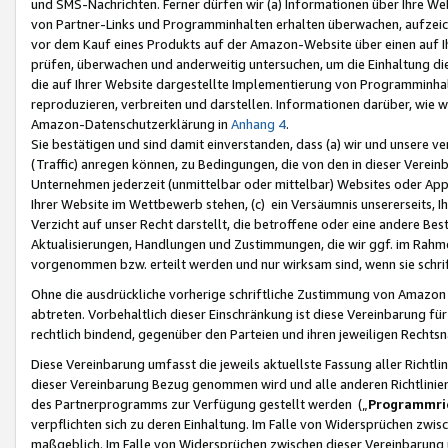
und SMS-Nachrichten. Ferner dürfen wir (a) Informationen über Ihre We
von Partner-Links und Programminhalten erhalten überwachen, aufzei
vor dem Kauf eines Produkts auf der Amazon-Website über einen auf Ih
prüfen, überwachen und anderweitig untersuchen, um die Einhaltung dies
die auf Ihrer Website dargestellte Implementierung von Programminhalt
reproduzieren, verbreiten und darstellen. Informationen darüber, wie w
Amazon-Datenschutzerklärung in
Anhang 4
.
Sie bestätigen und sind damit einverstanden, dass (a) wir und unsere 
(Traffic) anregen können, zu Bedingungen, die von den in dieser Vere
Unternehmen jederzeit (unmittelbar oder mittelbar) Websites oder Appl
Ihrer Website im Wettbewerb stehen, (c) ein Versäumnis unsererseits, I
Verzicht auf unser Recht darstellt, die betroffene oder eine andere B
Aktualisierungen, Handlungen und Zustimmungen, die wir ggf. im Rahme
vorgenommen bzw. erteilt werden und nur wirksam sind, wenn sie schri
Ohne die ausdrückliche vorherige schriftliche Zustimmung von Amazon
abtreten. Vorbehaltlich dieser Einschränkung ist diese Vereinbarung f
rechtlich bindend, gegenüber den Parteien und ihren jeweiligen Rech
Diese Vereinbarung umfasst die jeweils aktuellste Fassung aller Richtli
dieser Vereinbarung Bezug genommen wird und alle anderen Richtlinie
des Partnerprogramms zur Verfügung gestellt werden („
Programmric
verpflichten sich zu deren Einhaltung. Im Falle von Widersprüchen zwi
maßgeblich. Im Falle von Widersprüchen zwischen dieser Vereinbarun