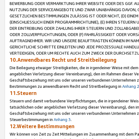
BEWERBUNG ODER VERMARKTUNG IHRER WEBSITE ODER DES GGF. AUF 
NUTZUNG DER SERVICEANGEBOTE UND ZWAR UNABHÄNGIG DAVON, O
GESETZLICHEN BESTIMMUNGEN ZULÄSSIG IST ODER NICHT, (D) EINE
(EINSCHLIESSLICH EINER PROGRAMMRICHTLINIE), (E) IHREN STEUER
DER EINTREIBUNG ODER ZAHLUNG IHRER STEUERN UND ZOLLABGAB
ODER ZOLLVERPFLICHTUNGEN, ODER (F) FAHRLÄSSIGKEIT ODER VORS
AUFTRAGNEHMER. WIR UND UNSERE BEAUFTRAGTEN KÖNNEN IM NAME
GERICHTLICHE SCHRITTE EINLEITEN UND JEDE PROZESSUALE HAND
VERTEIDIGEN, ODER UM RECHTE AUCH ZUM ZWECK DER DURCHSETZU
10.Anwendbares Recht und Streitbeilegung
Die Beilegung etwaiger Streitigkeiten, die in irgendeiner Weise mit de
angeblichen Verletzung dieser Vereinbarung), den im Rahmen dieser Ve
Geschäftsbeziehung mit uns oder unseren verbundenen Unternehmen zu
Bestimmungen zu anwendbarem Recht und Streitbeilegung in
Anhang 
11.Steuern
Steuern und damit verbundene Verpflichtungen, die in irgendeiner Wei
tatsächlichen oder angeblichen Verletzung dieser Vereinbarung), den 
Geschäftsbeziehung mit uns oder unseren verbundenen Unternehmen z
Steuerbestimmungen in
Anhang 3
.
12.Weitere Bestimmungen
Wir können von Zeit zu Zeit Mitteilungen im Zusammenhang mit dem Par