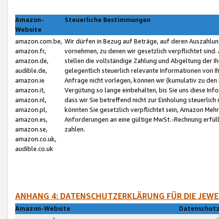
Amazon-
Steuerliche Bestimmungen
Website
amazon.com.be,
Wir dürfen in Bezug auf Beträge, auf deren Auszahlun
amazon.fr,
vornehmen, zu denen wir gesetzlich verpflichtet sind
amazon.de,
stellen die vollständige Zahlung und Abgeltung der 
audible.de,
gelegentlich steuerlich relevante Informationen von I
amazon.ie
Anfrage nicht vorlegen, können wir (kumulativ zu de
amazon.it,
Vergütung so lange einbehalten, bis Sie uns diese Inf
amazon.nl,
dass wir Sie betreffend nicht zur Einholung steuerlich 
amazon.pl,
könnten Sie gesetzlich verpflichtet sein, Amazon Meh
amazon.es,
Anforderungen an eine gültige MwSt.-Rechnung erfüllt
amazon.se,
zahlen.
amazon.co.uk,
audible.co.uk
ANHANG 4: DATENSCHUTZERKLÄRUNG FÜR DIE JEWE
Amazon-Website
Datenschutz