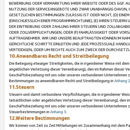
BEWERBUNG ODER VERMARKTUNG IHRER WEBSITE ODER DES GGF. AUF 
NUTZUNG DER SERVICEANGEBOTE UND ZWAR UNABHÄNGIG DAVON, O
GESETZLICHEN BESTIMMUNGEN ZULÄSSIG IST ODER NICHT, (D) EINE
(EINSCHLIESSLICH EINER PROGRAMMRICHTLINIE), (E) IHREN STEUER
DER EINTREIBUNG ODER ZAHLUNG IHRER STEUERN UND ZOLLABGAB
ODER ZOLLVERPFLICHTUNGEN, ODER (F) FAHRLÄSSIGKEIT ODER VORS
AUFTRAGNEHMER. WIR UND UNSERE BEAUFTRAGTEN KÖNNEN IM NAME
GERICHTLICHE SCHRITTE EINLEITEN UND JEDE PROZESSUALE HAND
VERTEIDIGEN, ODER UM RECHTE AUCH ZUM ZWECK DER DURCHSETZU
10.Anwendbares Recht und Streitbeilegung
Die Beilegung etwaiger Streitigkeiten, die in irgendeiner Weise mit de
angeblichen Verletzung dieser Vereinbarung), den im Rahmen dieser Ve
Geschäftsbeziehung mit uns oder unseren verbundenen Unternehmen zu
Bestimmungen zu anwendbarem Recht und Streitbeilegung in
Anhang 
11.Steuern
Steuern und damit verbundene Verpflichtungen, die in irgendeiner Wei
tatsächlichen oder angeblichen Verletzung dieser Vereinbarung), den 
Geschäftsbeziehung mit uns oder unseren verbundenen Unternehmen z
Steuerbestimmungen in
Anhang 3
.
12.Weitere Bestimmungen
Wir können von Zeit zu Zeit Mitteilungen im Zusammenhang mit dem Par