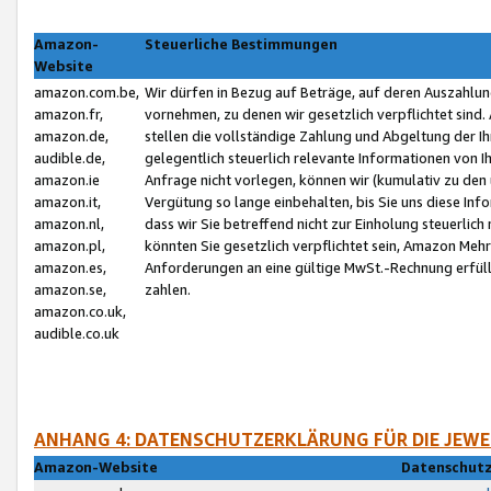
Amazon-
Steuerliche Bestimmungen
Website
amazon.com.be,
Wir dürfen in Bezug auf Beträge, auf deren Auszahlun
amazon.fr,
vornehmen, zu denen wir gesetzlich verpflichtet sind
amazon.de,
stellen die vollständige Zahlung und Abgeltung der 
audible.de,
gelegentlich steuerlich relevante Informationen von I
amazon.ie
Anfrage nicht vorlegen, können wir (kumulativ zu de
amazon.it,
Vergütung so lange einbehalten, bis Sie uns diese Inf
amazon.nl,
dass wir Sie betreffend nicht zur Einholung steuerlich 
amazon.pl,
könnten Sie gesetzlich verpflichtet sein, Amazon Meh
amazon.es,
Anforderungen an eine gültige MwSt.-Rechnung erfüllt
amazon.se,
zahlen.
amazon.co.uk,
audible.co.uk
ANHANG 4: DATENSCHUTZERKLÄRUNG FÜR DIE JEWE
Amazon-Website
Datenschutz