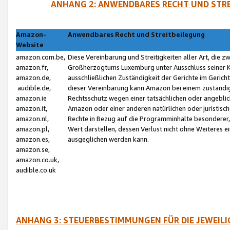
ANHANG 2: ANWENDBARES RECHT UND STRE
Amazon-
Anwendbares Recht und Streitbeilegung
Website
amazon.com.be,
Diese Vereinbarung und Streitigkeiten aller Art, die 
amazon.fr,
Großherzogtums Luxemburg unter Ausschluss seiner Kol
amazon.de,
ausschließlichen Zuständigkeit der Gerichte im Geri
audible.de,
dieser Vereinbarung kann Amazon bei einem zuständig
amazon.ie
Rechtsschutz wegen einer tatsächlichen oder angebli
amazon.it,
Amazon oder einer anderen natürlichen oder juristisc
amazon.nl,
Rechte in Bezug auf die Programminhalte besonderer,
amazon.pl,
Wert darstellen, dessen Verlust nicht ohne Weiteres e
amazon.es,
ausgeglichen werden kann.
amazon.se,
amazon.co.uk,
audible.co.uk
ANHANG 3: STEUERBESTIMMUNGEN FÜR DIE JEWEIL