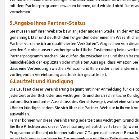
mit dem Partnerprogramm erwarten können, und wir sind nicht für etwa
vornehmen.
5.Angabe Ihres Partner-Status
Sie müssen auf Ihrer Website bzw. an jeder anderen Stelle, an der Am
genehmigt, klar und deutlich den folgenden oder einen im Wesentlichen
Partner verdiene ich an qualifizierten Verkäufen“. Abgesehen von die
werden Sie ohne unsere vorherige schriftliche Zustimmung keine weite
Partnerprogramm machen. Sie dürfen die zwischen uns und Ihnen best
(einschließlich der expliziten oder impliziten Aussage, dass Amazon Si
dass eine Verbindung zwischen Amazon und Ihnen oder einer anderen natü
vorliegenden Vereinbarung ausdrücklich gestattet ist.
6.Laufzeit und Kündigung
Die Laufzeit dieser Vereinbarung beginnt mit Ihrer Anmeldung für die 
jederzeit ordentlich oder aus wichtigem Grund durch schriftliche Kündi
automatisch und unter Ausschluss des Gerichtswegs), wobei eine solch
können kündigen, indem Sie sich über die Partner-Website in Ihrem Ko
auswählen.
Ferner können wir diese Vereinbarung jederzeit aus wichtigem Grund dur
Sie Ihre Pflichten aus dieser Vereinbarung erheblich verletzen; (b) wen
Programmrichtlinien) nicht innerhalb von 7 Tagen nach unserer Benachr
oder Haftungsansprüchen im Zusammenhang mit Ihrer Teilnahme am Pa