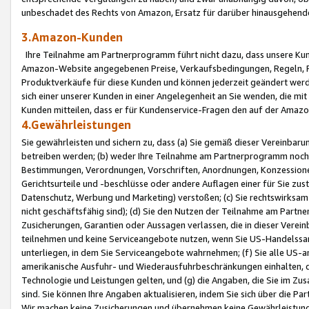
unbeschadet des Rechts von Amazon, Ersatz für darüber hinausgehen
3.Amazon-Kunden
Ihre Teilnahme am Partnerprogramm führt nicht dazu, dass unsere Kun
Amazon-Website angegebenen Preise, Verkaufsbedingungen, Regeln, Ri
Produktverkäufe für diese Kunden und können jederzeit geändert werde
sich einer unserer Kunden in einer Angelegenheit an Sie wenden, die 
Kunden mitteilen, dass er für Kundenservice-Fragen den auf der Ama
4.Gewährleistungen
Sie gewährleisten und sichern zu, dass (a) Sie gemäß dieser Vereinba
betreiben werden; (b) weder Ihre Teilnahme am Partnerprogramm noch d
Bestimmungen, Verordnungen, Vorschriften, Anordnungen, Konzessionen,
Gerichtsurteile und -beschlüsse oder andere Auflagen einer für Sie zu
Datenschutz, Werbung und Marketing) verstoßen; (c) Sie rechtswirksam 
nicht geschäftsfähig sind); (d) Sie den Nutzen der Teilnahme am Partne
Zusicherungen, Garantien oder Aussagen verlassen, die in dieser Verein
teilnehmen und keine Serviceangebote nutzen, wenn Sie US-Handelssa
unterliegen, in dem Sie Serviceangebote wahrnehmen; (f) Sie alle US
amerikanische Ausfuhr- und Wiederausfuhrbeschränkungen einhalten, 
Technologie und Leistungen gelten, und (g) die Angaben, die Sie im 
sind. Sie können Ihre Angaben aktualisieren, indem Sie sich über die 
Wir machen keine Zusicherungen und übernehmen keine Gewährleistun