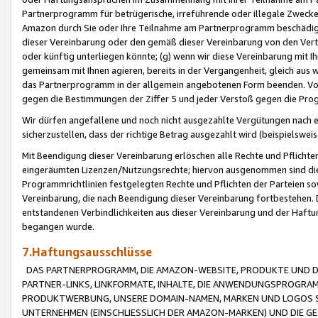
Partnerprogramm für betrügerische, irreführende oder illegale Zwecke
Amazon durch Sie oder Ihre Teilnahme am Partnerprogramm beschädig
dieser Vereinbarung oder den gemäß dieser Vereinbarung von den Vertr
oder künftig unterliegen könnte; (g) wenn wir diese Vereinbarung mit I
gemeinsam mit Ihnen agieren, bereits in der Vergangenheit, gleich aus
das Partnerprogramm in der allgemein angebotenen Form beenden. Vors
gegen die Bestimmungen der Ziffer 5 und jeder Verstoß gegen die Prog
Wir dürfen angefallene und noch nicht ausgezahlte Vergütungen nach 
sicherzustellen, dass der richtige Betrag ausgezahlt wird (beispielsw
Mit Beendigung dieser Vereinbarung erlöschen alle Rechte und Pflichte
eingeräumten Lizenzen/Nutzungsrechte; hiervon ausgenommen sind die in 
Programmrichtlinien festgelegten Rechte und Pflichten der Parteien sow
Vereinbarung, die nach Beendigung dieser Vereinbarung fortbestehen. D
entstandenen Verbindlichkeiten aus dieser Vereinbarung und der Haft
begangen wurde.
7.Haftungsausschlüsse
DAS PARTNERPROGRAMM, DIE AMAZON-WEBSITE, PRODUKTE UND DI
PARTNER-LINKS, LINKFORMATE, INHALTE, DIE ANWENDUNGSPROGR
PRODUKTWERBUNG, UNSERE DOMAIN-NAMEN, MARKEN UND LOGOS S
UNTERNEHMEN (EINSCHLIESSLICH DER AMAZON-MARKEN) UND DIE GE