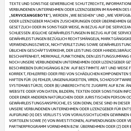
TEXTE UND SONSTIGE GEWERBLICHE SCHUTZRECHTE, INFORMATIONE
VERBUNDENEN UNTERNEHMEN ODER LIZENZGEBERN IM RAHMEN DES
„
SERVICEANGEBOTE
“), WERDEN „WIE BESEHEN“ UND „WIE VERFÜ
ODER LIZENZGEBER MACHEN ZUSICHERUNGEN ODER ÜBERNEHMEN GEW
GESETZLICH ODER IN SONSTIGER WEISE, IN BEZUG AUF DIE SERVI
SCHLIESSEN JEGLICHE GEWÄHRLEISTUNGEN IN BEZUG AUF DIE SERVI
GEWÄHRLEISTUNGEN BEZÜGLICH RECHTSMÄNGELN, MARKTGÄNGIGKEIT
VERWENDUNGSZWECK, NICHTVERLETZUNG SOWIE GEWÄHRLEISTUNGEN 
ÜBLICHEN GESCHÄFTSVERKEHR, DER LEISTUNG ODER HANDELSBRÄUCH
BESCHAFFENHEIT, MERKMALE, FUNKTIONEN, DEN LEISTUNGSUMFANG 
NOCH UNSERE VERBUNDENEN UNTERNEHMEN ODER LIZENZGEBER GEWÄ
BESCHRIEBEN DURCHGÄNGIG BZW. AUF BESTIMMTE ART UND WEISE
KORREKT, FEHLERFREI ODER FREI VON SCHÄDLICHEN KOMPONENTEN
HAFTEN FÜR: (A) FEHLER, UNGENAUIGKEITEN, VIREN, SCHADSOFTW
SYSTEMABSTÜRZE; ODER (B) UNBERECHTIGTE ZUGRIFFE AUF BZW. 
WEBSITE ODER VON DATEN, BILDERN, TEXTEN ODER SONSTIGEN INF
ODER EINER ANDEREN NATÜRLICHEN ODER JURISTISCHEN PERSON OD
GEWÄHRLEISTUNGSANSPRÜCHE, ES SEIN DENN, DIESE SIND IN DIES
UNSERE VERBUNDENEN UNTERNEHMEN ODER LIZENZGEBER FÜR EN
AUFGRUND (X) DES VERLUSTS VON VORAUSSICHTLICHEN GEWINNEN
VORTEILEN SOWIE (Y) VON INVESTITIONEN, AUFWENDUNGEN ODER VE
PARTNERPROGRAMM VORNEHMEN BZW. ÜBERNEHMEN ODER (Z) DER 