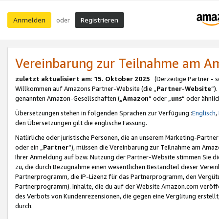
Anmelden
Registrieren
oder
Vereinbarung zur Teilnahme am 
zuletzt aktualisiert am
:
15. Oktober 2025
(Derzeitige Partner - 
Willkommen auf Amazons Partner-Website (die „
Partner-Website
“)
genannten Amazon-Gesellschaften („
Amazon
“ oder „
uns
“ oder ähnli
Übersetzungen stehen in folgenden Sprachen zur Verfügung :
Englisch
,
den Übersetzungen gilt die englische Fassung.
Natürliche oder juristische Personen, die an unserem Marketing-Partn
oder ein „
Partner
“), müssen die Vereinbarung zur Teilnahme am Ama
Ihrer Anmeldung auf bzw. Nutzung der Partner-Website stimmen Sie die
zu, die durch Bezugnahme einen wesentlichen Bestandteil dieser Verei
Partnerprogramm, die IP-Lizenz für das Partnerprogramm, den Vergütu
Partnerprogramm). Inhalte, die du auf der Website Amazon.com veröffe
des Verbots von Kundenrezensionen, die gegen eine Vergütung erstellt, 
durch.