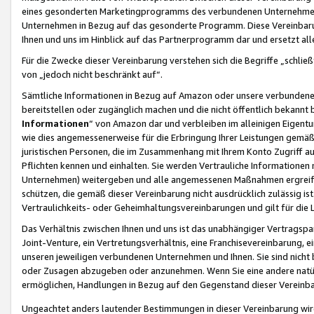
eines gesonderten Marketingprogramms des verbundenen Unternehmens
Unternehmen in Bezug auf das gesonderte Programm. Diese Vereinbarung
Ihnen und uns im Hinblick auf das Partnerprogramm dar und ersetzt al
Für die Zwecke dieser Vereinbarung verstehen sich die Begriffe „schließ
von „jedoch nicht beschränkt auf“.
Sämtliche Informationen in Bezug auf Amazon oder unsere verbunde
bereitstellen oder zugänglich machen und die nicht öffentlich bekannt bz
Informationen
“ von Amazon dar und verbleiben im alleinigen Eigent
wie dies angemessenerweise für die Erbringung Ihrer Leistungen gemäß d
juristischen Personen, die im Zusammenhang mit Ihrem Konto Zugriff au
Pflichten kennen und einhalten. Sie werden Vertrauliche Informationen 
Unternehmen) weitergeben und alle angemessenen Maßnahmen ergreifen
schützen, die gemäß dieser Vereinbarung nicht ausdrücklich zulässig is
Vertraulichkeits- oder Geheimhaltungsvereinbarungen und gilt für die
Das Verhältnis zwischen Ihnen und uns ist das unabhängiger Vertragspa
Joint-Venture, ein Vertretungsverhältnis, eine Franchisevereinbarung, 
unseren jeweiligen verbundenen Unternehmen und Ihnen. Sie sind ni
oder Zusagen abzugeben oder anzunehmen. Wenn Sie eine andere natürli
ermöglichen, Handlungen in Bezug auf den Gegenstand dieser Vereinbar
Ungeachtet anders lautender Bestimmungen in dieser Vereinbarung wird