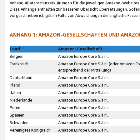
Anhang 4Datenschutzerklärungen für die jeweiligen Amazon-Websites
Diese Anhänge enthalten zur besseren Übersicht Übersetzungen. Sofe
vorgeschrieben ist, gilt im Falle von Abweichungen die englische Fass
ANHANG 1: AMAZON-GESELLSCHAFTEN UND AMAZO
Land
Amazon-Gesellschaft
Belgien
Amazon Europe Core S.à r.l.
Frankreich
Amazon Europe Core S.à r.l.(oder Amazon Fr
entsprechend der Mitteilung)
Deutschland
Amazon Europe Core S.à r.l.
Irland
Amazon Europe Core S.à r.l.
Italien
Amazon Europe Core S.à r.l.
Niederlande
Amazon Europe Core S.à r.l.
Polen
Amazon Europe Core S.à r.l.
Spanien
Amazon Europe Core S.à r.l.
Schweden
Amazon Europe Core S.à r.l.
Vereinigtes Königreich
Amazon Europe Core S.à r.l.