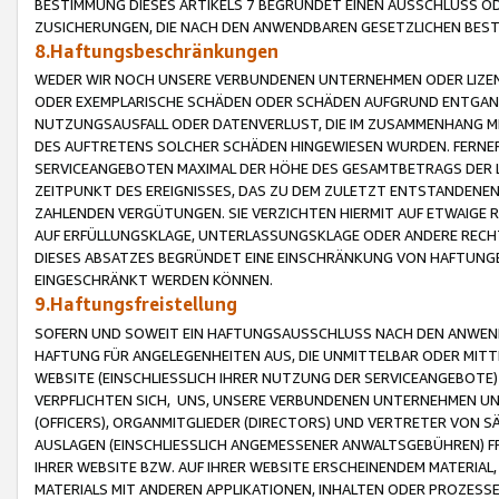
BESTIMMUNG DIESES ARTIKELS 7 BEGRÜNDET EINEN AUSSCHLUSS 
ZUSICHERUNGEN, DIE NACH DEN ANWENDBAREN GESETZLICHEN BE
8.Haftungsbeschränkungen
WEDER WIR NOCH UNSERE VERBUNDENEN UNTERNEHMEN ODER LIZEN
ODER EXEMPLARISCHE SCHÄDEN ODER SCHÄDEN AUFGRUND ENTGANG
NUTZUNGSAUSFALL ODER DATENVERLUST, DIE IM ZUSAMMENHANG MI
DES AUFTRETENS SOLCHER SCHÄDEN HINGEWIESEN WURDEN. FERN
SERVICEANGEBOTEN MAXIMAL DER HÖHE DES GESAMTBETRAGS DER 
ZEITPUNKT DES EREIGNISSES, DAS ZU DEM ZULETZT ENTSTANDENE
ZAHLENDEN VERGÜTUNGEN. SIE VERZICHTEN HIERMIT AUF ETWAIGE 
AUF ERFÜLLUNGSKLAGE, UNTERLASSUNGSKLAGE ODER ANDERE RECHT
DIESES ABSATZES BEGRÜNDET EINE EINSCHRÄNKUNG VON HAFTUNG
EINGESCHRÄNKT WERDEN KÖNNEN.
9.Haftungsfreistellung
SOFERN UND SOWEIT EIN HAFTUNGSAUSSCHLUSS NACH DEN ANWENDB
HAFTUNG FÜR ANGELEGENHEITEN AUS, DIE UNMITTELBAR ODER MITT
WEBSITE (EINSCHLIESSLICH IHRER NUTZUNG DER SERVICEANGEBOTE)
VERPFLICHTEN SICH, UNS, UNSERE VERBUNDENEN UNTERNEHMEN UN
(OFFICERS), ORGANMITGLIEDER (DIRECTORS) UND VERTRETER VON 
AUSLAGEN (EINSCHLIESSLICH ANGEMESSENER ANWALTSGEBÜHREN) FR
IHRER WEBSITE BZW. AUF IHRER WEBSITE ERSCHEINENDEM MATERIAL
MATERIALS MIT ANDEREN APPLIKATIONEN, INHALTEN ODER PROZESSE