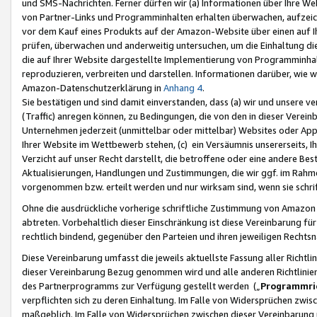
und SMS-Nachrichten. Ferner dürfen wir (a) Informationen über Ihre We
von Partner-Links und Programminhalten erhalten überwachen, aufzei
vor dem Kauf eines Produkts auf der Amazon-Website über einen auf Ih
prüfen, überwachen und anderweitig untersuchen, um die Einhaltung dies
die auf Ihrer Website dargestellte Implementierung von Programminhalt
reproduzieren, verbreiten und darstellen. Informationen darüber, wie w
Amazon-Datenschutzerklärung in
Anhang 4
.
Sie bestätigen und sind damit einverstanden, dass (a) wir und unsere 
(Traffic) anregen können, zu Bedingungen, die von den in dieser Vere
Unternehmen jederzeit (unmittelbar oder mittelbar) Websites oder Appl
Ihrer Website im Wettbewerb stehen, (c) ein Versäumnis unsererseits, I
Verzicht auf unser Recht darstellt, die betroffene oder eine andere B
Aktualisierungen, Handlungen und Zustimmungen, die wir ggf. im Rahme
vorgenommen bzw. erteilt werden und nur wirksam sind, wenn sie schri
Ohne die ausdrückliche vorherige schriftliche Zustimmung von Amazon
abtreten. Vorbehaltlich dieser Einschränkung ist diese Vereinbarung f
rechtlich bindend, gegenüber den Parteien und ihren jeweiligen Rech
Diese Vereinbarung umfasst die jeweils aktuellste Fassung aller Richtli
dieser Vereinbarung Bezug genommen wird und alle anderen Richtlinie
des Partnerprogramms zur Verfügung gestellt werden („
Programmric
verpflichten sich zu deren Einhaltung. Im Falle von Widersprüchen zwi
maßgeblich. Im Falle von Widersprüchen zwischen dieser Vereinbarun