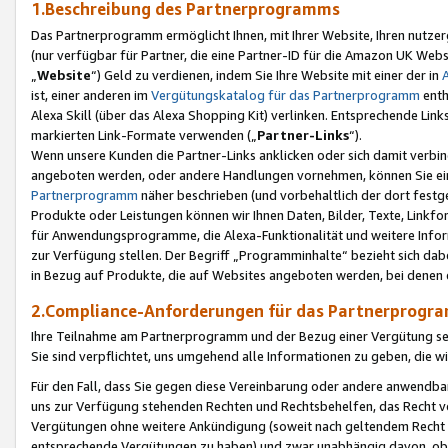
1.Beschreibung des Partnerprogramms
Das Partnerprogramm ermöglicht Ihnen, mit Ihrer Website, Ihren nutzer
(nur verfügbar für Partner, die eine Partner-ID für die Amazon UK We
„
Website
“) Geld zu verdienen, indem Sie Ihre Website mit einer der in
ist, einer anderen im
Vergütungskatalog für das Partnerprogramm
enth
Alexa Skill (über das Alexa Shopping Kit) verlinken. Entsprechende Lin
markierten Link-Formate verwenden („
Partner-Links
“).
Wenn unsere Kunden die Partner-Links anklicken oder sich damit verbi
angeboten werden, oder andere Handlungen vornehmen, können Sie eine
Partnerprogramm
näher beschrieben (und vorbehaltlich der dort festg
Produkte oder Leistungen können wir Ihnen Daten, Bilder, Texte, Linkfo
für Anwendungsprogramme, die Alexa-Funktionalität und weitere Inf
zur Verfügung stellen. Der Begriff „Programminhalte“ bezieht sich dabe
in Bezug auf Produkte, die auf Websites angeboten werden, bei denen 
2.Compliance-Anforderungen für das Partnerprog
Ihre Teilnahme am Partnerprogramm und der Bezug einer Vergütung setz
Sie sind verpflichtet, uns umgehend alle Informationen zu geben, die w
Für den Fall, dass Sie gegen diese Vereinbarung oder andere anwendba
uns zur Verfügung stehenden Rechten und Rechtsbehelfen, das Recht vo
Vergütungen ohne weitere Ankündigung (soweit nach geltendem Recht z
entsprechende Vergütungen zu haben) und zwar unabhängig davon, ob 