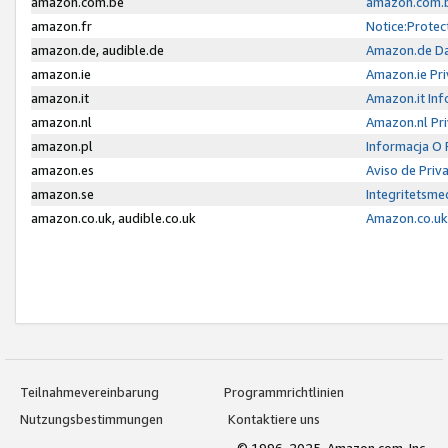
amazon.com.be
amazon.com.b
amazon.fr
Notice:Protec
amazon.de, audible.de
Amazon.de Da
amazon.ie
Amazon.ie Pri
amazon.it
Amazon.it Inf
amazon.nl
Amazon.nl Pri
amazon.pl
Informacja O
amazon.es
Aviso de Priv
amazon.se
Integritetsm
amazon.co.uk, audible.co.uk
Amazon.co.uk 
Teilnahmevereinbarung
Programmrichtlinien
Nutzungsbestimmungen
Kontaktiere uns