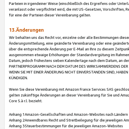
Parteien in irgendeiner Weise (einschließlich des Ergreifens oder Unt
veranlasst oder verpflichtet wird, die mit US-Gesetzen, Vorschriften,
für eine der Parteien dieser Vereinbarung gelten.
13.Änderungen
Wir behalten uns das Recht vor, einzelne oder alle Bestimmungen diese
Änderungsmitteilung, eine geänderte Vereinbarung oder eine geänderte 
über die entsprechende Änderung per E-Mail an Ihre zu diesem Zeitpun
ausgenommen etwaige Erhöhungen der Standardvergütung im Rahmen
Datum, jedoch frühestens sieben Kalendertage nach dem Datum, an de
PARTNERPROGRAMM NACH DEM DATUM DES WIRKSAMWERDENS DER Ä
WENN SIE MIT EINER ÄNDERUNG NICHT EINVERSTANDEN SIND, HABEN S
KÜNDIGEN.
Wenn Sie diese Vereinbarung mit Amazon France Services SAS geschlo
gelten zukünftige Änderungen an dieser Vereinbarung für Sie und Ama
Core S.à r.l. bezieht.
Anhang 1Amazon-Gesellschaften und Amazon-Websites nach Ländern
Anhang 2Anwendbares Recht und Streitbeilegung für die jeweiligen 
Anhang 3Steuerbestimmungen für die jeweiligen Amazon-Websites