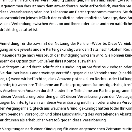
usgenommen dies ist nach dem anwendbaren Recht erforderlich, werden Sie 
f diese Vereinbarung oder Ihre Teilnahme am Partnerprogramm machen. Sie d
usschmücken (einschließlich der expliziten oder impliziten Aussage, dass A
 eine Verbindung zwischen Amazon und Ihnen oder einer anderen natürlichen 
rücklich gestattet ist.
r Anmeldung für die bzw. mit der Nutzung der Partner-Website. Diese Vereinb
gung an die jeweils andere Partei gekündigt werden (falls nach lokalem Rech
n Kalendertage nach Ausspruch der Kündigung wirksam wird. Sie können kündi
ngen“ die Option zum Schließen Ihres Kontos auswählen.
 wichtigem Grund durch schriftliche Kündigung an Sie fristlos kündigen oder I
 Sie darüber hinaus anderweitige Verstöße gegen diese Vereinbarung (einschli
ben; (c) wenn wir befürchten, dass Amazon potenziellen Rechts- oder Haftu
nnte; (d) wenn Ihre Teilnahme am Partnerprogramm für betrügerische, irref
das Ansehen von Amazon durch Sie oder Ihre Teilnahme am Partnerprogramm b
ieser Vereinbarung oder den gemäß dieser Vereinbarung von den Vertragspa
liegen könnte; (g) wenn wir diese Vereinbarung mit Ihnen oder anderen Perso
 der Vergangenheit, gleich aus welchem Grund, gekündigt hatten (oder Ihr Ko
rm beenden. Vorsorglich und ohne Einschränkung des vorstehenden Absatzes
richtlinien als erheblicher Verstoß gegen diese Vereinbarung.
e Vergütungen nach einer Kündigung für einen angemessenen Zeitraum zurückb