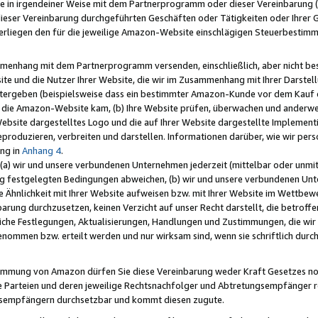
e in irgendeiner Weise mit dem Partnerprogramm oder dieser Vereinbarung (ei
ieser Vereinbarung durchgeführten Geschäften oder Tätigkeiten oder Ihrer 
liegen den für die jeweilige Amazon-Website einschlägigen Steuerbestim
mmenhang mit dem Partnerprogramm versenden, einschließlich, aber nicht be
site und die Nutzer Ihrer Website, die wir im Zusammenhang mit Ihrer Darst
itergeben (beispielsweise dass ein bestimmter Amazon-Kunde vor dem Kauf
uf die Amazon-Website kam, (b) Ihre Website prüfen, überwachen und anderwei
r Website dargestelltes Logo und die auf Ihrer Website dargestellte Impleme
reproduzieren, verbreiten und darstellen. Informationen darüber, wie wir per
ng in
Anhang 4
.
 (a) wir und unsere verbundenen Unternehmen jederzeit (mittelbar oder unmit
ng festgelegten Bedingungen abweichen, (b) wir und unsere verbundenen Unte
 Ähnlichkeit mit Ihrer Website aufweisen bzw. mit Ihrer Website im Wettbewer
barung durchzusetzen, keinen Verzicht auf unser Recht darstellt, die betrof
liche Festlegungen, Aktualisierungen, Handlungen und Zustimmungen, die wi
enommen bzw. erteilt werden und nur wirksam sind, wenn sie schriftlich dur
stimmung von Amazon dürfen Sie diese Vereinbarung weder Kraft Gesetzes no
die Parteien und deren jeweilige Rechtsnachfolger und Abtretungsempfänger 
ngsempfängern durchsetzbar und kommt diesen zugute.