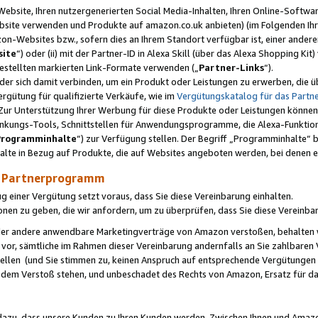
ebsite, Ihren nutzergenerierten Social Media-Inhalten, Ihren Online-Softwar
ebsite verwenden und Produkte auf amazon.co.uk anbieten) (im Folgenden Ihr
-Websites bzw., sofern dies an Ihrem Standort verfügbar ist, einer ander
ite
“) oder (ii) mit der Partner-ID in Alexa Skill (über das Alexa Shopping Ki
estellten markierten Link-Formate verwenden („
Partner-Links
“).
oder sich damit verbinden, um ein Produkt oder Leistungen zu erwerben, di
gütung für qualifizierte Verkäufe, wie im
Vergütungskatalog für das Part
Zur Unterstützung Ihrer Werbung für diese Produkte oder Leistungen können w
linkungs-Tools, Schnittstellen für Anwendungsprogramme, die Alexa-Funktion
Programminhalte
“) zur Verfügung stellen. Der Begriff „Programminhalte“ be
halte in Bezug auf Produkte, die auf Websites angeboten werden, bei denen 
as Partnerprogramm
einer Vergütung setzt voraus, dass Sie diese Vereinbarung einhalten.
ionen zu geben, die wir anfordern, um zu überprüfen, dass Sie diese Vereinba
oder andere anwendbare Marketingverträge von Amazon verstoßen, behalten w
 vor, sämtliche im Rahmen dieser Vereinbarung andernfalls an Sie zahlbare
tellen (und Sie stimmen zu, keinen Anspruch auf entsprechende Vergütungen
 dem Verstoß stehen, und unbeschadet des Rechts von Amazon, Ersatz für 
azu, dass unsere Kunden zu Ihren Kunden werden. Zwischen Ihnen und Amaz