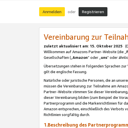
Anmelden
Registrieren
oder
Vereinbarung zur Teil
zuletzt aktualisiert am
:
15. Oktober 2025
(De
Willkommen auf Amazons Partner-Website (die „
Gesellschaften („
Amazon
“ oder „
uns
“ oder ähnl
Übersetzungen stehen in folgenden Sprachen zur 
gilt die englische Fassung.
Natürliche oder juristische Personen, die an uns
müssen die Vereinbarung zur Teilnahme am Amaz
Partner-Website stimmen Sie dieser Vereinbarung,
dieser Vereinbarung bilden (zum Beispiel die Vo
Partnerprogramm und die Markenrichtlinien für da
Amazon entsprechen, einschließlich des Verbots vo
Richtlinien sorgfältig durch.
1.Beschreibung des Partnerprogra