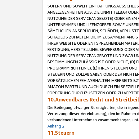
SOFERN UND SOWEIT EIN HAFTUNGSAUSSCHLUSS
ANGELEGENHEITEN AUS, DIE UNMITTELBAR ODER 
NUTZUNG DER SERVICEANGEBOTE) ODER EINEM V
UNTERNEHMEN UND LIZENZGEBER SOWIE UNSERE 
SÄMTLICHEN ANSPRÜCHEN, SCHÄDEN, VERLUSTE
SCHADLOS ZUHALTEN, DIE IM ZUSAMMENHANG STE
IHRER WEBSITE ODER ENTSPRECHENDEN MATERIA
FERTIGUNG, HERSTELLUNG, BEWERBUNG ODER VE
NUTZUNG DER SERVICEANGEBOTE UND ZWAR UN
BESTIMMUNGEN ZULÄSSIG IST ODER NICHT, (D) 
PROGRAMMRICHTLINIE), (E) IHREN STEUERN UN
STEUERN UND ZOLLABGABEN ODER DER NICHTER
VORSÄTZLICHEM FEHLVERHALTEN IHRERSEITS BZ
AMAZON PARTEI UND AUCH DURCH EIN SPEZIELL
FORDERUNG DURCHZUSETZEN ODER ZU VERTEIDI
10.Anwendbares Recht und Streitbe
Die Beilegung etwaiger Streitigkeiten, die in irg
Verletzung dieser Vereinbarung), den im Rahmen d
verbundenen Unternehmen zusammenhängen, unterl
Anhang 2
.
11.Steuern