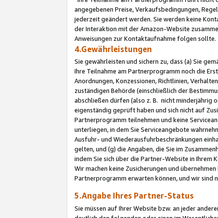
angegebenen Preise, Verkaufsbedingungen, Regeln
jederzeit geändert werden. Sie werden keine Konta
der Interaktion mit der Amazon-Website zusamme
Anweisungen zur Kontaktaufnahme folgen sollte.
4.Gewährleistungen
Sie gewährleisten und sichern zu, dass (a) Sie g
Ihre Teilnahme am Partnerprogramm noch die Erst
Anordnungen, Konzessionen, Richtlinien, Verhalten
zuständigen Behörde (einschließlich der Bestimmu
abschließen dürfen (also z. B. nicht minderjährig
eigenständig geprüft haben und sich nicht auf Zusi
Partnerprogramm teilnehmen und keine Servicean
unterliegen, in dem Sie Serviceangebote wahrneh
Ausfuhr- und Wiederausfuhrbeschränkungen einhal
gelten, und (g) die Angaben, die Sie im Zusammen
indem Sie sich über die Partner-Website in Ihrem
Wir machen keine Zusicherungen und übernehmen 
Partnerprogramm erwarten können, und wir sind n
5.Angabe Ihres Partner-Status
Sie müssen auf Ihrer Website bzw. an jeder ander
deutlich den folgenden oder einen im Wesentlichen