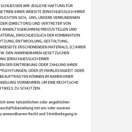
CHLIESSEN WIR JEGLICHE HAFTUNG FÜR
TRIEB IHRER WEBSITE (EINSCHLIESSLICH IHRER
FLICHTEN SICH, UNS, UNSERE VERBUNDENEN
EDER (DIRECTORS) UND VERTRETER VON
R ANWALTSGEBÜHREN) FREIZUSTELLEN UND
ATERIAL, EINSCHLIESSLICH DER KOMBINATION
NUTZUNG, ENTWICKLUNG, GESTALTUNG,
EBSEITE ERSCHEINENDEN MATERIALS, (C) IHRER
ZW. DEN ANWENDBAREN GESETZLICHEN
NG (EINSCHLIESSLICH EINER
BEN DER EINTREIBUNG ODER ZAHLUNG IHRER
LICHTUNGEN, ODER (F) FAHRLÄSSIGKEIT ODER
 BEAUFTRAGTEN KÖNNEN IM NAMEN EINER
HANDLUNG VORNEHMEN, UM EINE RECHTLICHE
TIKELS ZU SCHÜTZEN.
ich einer tatsächlichen oder angeblichen
Geschäftsbeziehung mit uns oder unseren
u anwendbarem Recht und Streitbeilegung in