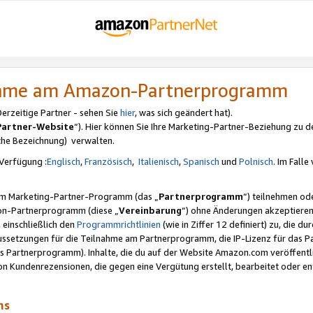
nahme am Amazon-Partnerprogramm
rzeitige Partner - sehen Sie
hier
, was sich geändert hat).
Partner-Website
“). Hier können Sie Ihre Marketing-Partner-Beziehung zu d
iche Bezeichnung) verwalten.
Verfügung :
Englisch
,
Französisch
,
Italienisch
,
Spanisch
und
Polnisch
. Im Fall
erem Marketing-Partner-Programm (das „
Partnerprogramm
“) teilnehmen od
on-Partnerprogramm (diese „
Vereinbarung
“) ohne Änderungen akzeptieren
 einschließlich den
Programmrichtlinien
(wie in Ziffer 12 definiert) zu, die 
raussetzungen für die Teilnahme am Partnerprogramm, die IP-Lizenz für das
s Partnerprogramm). Inhalte, die du auf der Website Amazon.com veröffentl
n Kundenrezensionen, die gegen eine Vergütung erstellt, bearbeitet oder ent
mms