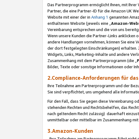
Das Partnerprogramm ermöglicht Ihnen, mit Ihrer W
Partner, die eine Partner-ID für die Amazon UK W
Website mit einer der in
Anhang 1
genannten Amazon
enthaltenen Website (jeweils eine „
Amazon-Webs
Vereinbarung entsprechen und die von uns bereitg
Wenn unsere Kunden die Partner-Links anklicken 
andere Handlungen vornehmen, können Sie eine Ver
der dort festgelegten Einschränkungen) erhalten. 
Widgets, Links, Marketing-Inhalte und andere Ver
Zusammenhang mit dem Partnerprogramm (die „
Bilder, Texte oder sonstige Informationen oder In
2.Compliance-Anforderungen für d
Ihre Teilnahme am Partnerprogramm und der Bezug 
Sie sind verpflichtet, uns umgehend alle Informat
Für den Fall, dass Sie gegen diese Vereinbarung 
stehenden Rechten und Rechtsbehelfen, das Recht
nach geltendem Recht zulässig) dauerhaft einzus
unmittelbar oder mittelbar im Zusammenhang mit
3.Amazon-Kunden
Ihre Teilnahme am Partnerprogramm führt nicht d