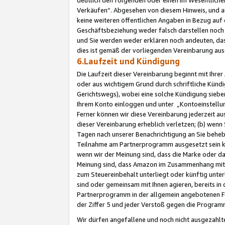
Verkäufen“. Abgesehen von diesem Hinweis, und a
keine weiteren öffentlichen Angaben in Bezug au
Geschäftsbeziehung weder falsch darstellen noch a
und Sie werden weder erklären noch andeuten, dass
dies ist gemäß der vorliegenden Vereinbarung ausd
6.Laufzeit und Kündigung
Die Laufzeit dieser Vereinbarung beginnt mit Ihre
oder aus wichtigem Grund durch schriftliche Kündi
Gerichtswegs), wobei eine solche Kündigung siebe
Ihrem Konto einloggen und unter „Kontoeinstellu
Ferner können wir diese Vereinbarung jederzeit aus
dieser Vereinbarung erheblich verletzen; (b) wenn
Tagen nach unserer Benachrichtigung an Sie behe
Teilnahme am Partnerprogramm ausgesetzt sein kö
wenn wir der Meinung sind, dass die Marke oder 
Meinung sind, dass Amazon im Zusammenhang mit d
zum Steuereinbehalt unterliegt oder künftig unter
sind oder gemeinsam mit Ihnen agieren, bereits in
Partnerprogramm in der allgemein angebotenen Fo
der Ziffer 5 und jeder Verstoß gegen die Programm
Wir dürfen angefallene und noch nicht ausgezahlt