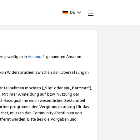
DE
en jeweiligen in
Anhang 1
genannten Amazon-
e von Widersprüchen zwischen den Übersetzungen
er teilnehmen möchten („
Sie
“ oder ein „
Partner
“),
. Mit Ihrer Anmeldung auf bzw. Nutzung der
durch Bezugnahme einen wesentlichen Bestandteil
 Partnerprogramm, den Vergütungskatalog für das
ichst, müssen den Community-Richtlinien von
fernt werden. Bitte lies die Vorgaben und