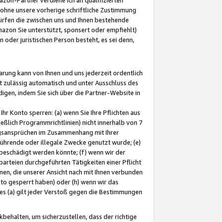
ohne unsere vorherige schriftliche Zustimmung
ürfen die zwischen uns und Ihnen bestehende
mazon Sie unterstützt, sponsert oder empfiehlt)
oder juristischen Person besteht, es sei denn,
arung kann von Ihnen und uns jederzeit ordentlich
t zulässig automatisch und unter Ausschluss des
gen, indem Sie sich über die Partner-Website in
hr Konto sperren: (a) wenn Sie Ihre Pflichten aus
eßlich Programmrichtlinien) nicht innerhalb von 7
ngsansprüchen im Zusammenhang mit Ihrer
ührende oder illegale Zwecke genutzt wurde; (e)
eschädigt werden könnte; (f) wenn wir der
rteien durchgeführten Tätigkeiten einer Pflicht
nen, die unserer Ansicht nach mit Ihnen verbunden
nto gesperrt haben) oder (h) wenn wir das
 (a) gilt jeder Verstoß gegen die Bestimmungen
ehalten, um sicherzustellen, dass der richtige