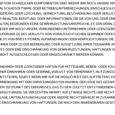
FREI VON SCHÄDLICHEN KOMPONENTEN SIND. WEDER WIR NOCH UNSERE 
VIREN, SCHADSOFTWARE ODER BETRIEBSUNTERBRECHUNGEN, EINSCHLIESSL
ÄNDERUNG ODER LÖSCHUNG, VERNICHTUNG, BESCHÄDIGUNG ODER VERLUST 
INHALTEN. BERATUNG ODER INFORMATIONEN, DIE SIE VON UNS ODER EIN
LTEN, BEGRÜNDEN KEINE GEWÄHRLEISTUNGSANSPRÜCHE, ES SEIN DENN, DI
WEDER WIR NOCH UNSERE VERBUNDENEN UNTERNEHMEN ODER LIZENZGEBE
FGRUND (X) DES VERLUSTS VON VORAUSSICHTLICHEN GEWINNEN ODER 
 (Y) VON INVESTITIONEN, AUFWENDUNGEN ODER VERPFLICHTUNGEN, DIE 
EN ODER (Z) DER BEENDIGUNG ODER AUSSETZUNG IHRER TEILNAHME A
LUSS ODER EINE EINSCHRÄNKUNG VON GEWÄHRLEISTUNGEN, HAFTUNGEN O
NICHT AUSGESCHLOSSEN ODER EINGESCHRÄNKT WERDEN KÖNNEN.
EHMEN ODER LIZENZGEBER HAFTEN FÜR MITTELBARE, NEBEN- ODER FOL
R EINNAHMEN ODER GEWINNE, VERLUST VON FIRMENWERT, NUTZUNGSAU
TSTEHEN, SELBST WENN WIR AUF DIE MÖGLICHKEIT DES AUFTRETENS S
MENHANG MIT DEN SERVICEANGEBOTEN MAXIMAL DER HÖHE DES GESAMT
M ZEITPUNKT DES EREIGNISSES, DAS ZU DEM ZULETZT ENTSTANDENEN 
ERGÜTUNGEN. SIE VERZICHTEN HIERMIT AUF ETWAIGE RECHTE UND RECHT
KLAGE, UNTERLASSUNGSKLAGE ODER ANDERE RECHTSBEHELFE IM ZUSAMME
NE EINSCHRÄNKUNG VON HAFTUNGEN, DIE NACH DEN ANWENDBAREN GESE