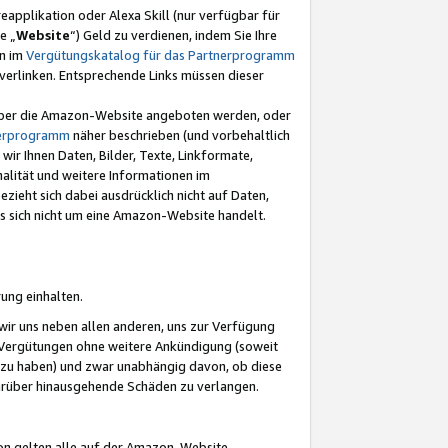
eapplikation oder Alexa Skill (nur verfügbar für
e „
Website
“) Geld zu verdienen, indem Sie Ihre
en im
Vergütungskatalog für das Partnerprogramm
t) verlinken. Entsprechende Links müssen dieser
e über die Amazon-Website angeboten werden, oder
nerprogramm
näher beschrieben (und vorbehaltlich
ir Ihnen Daten, Bilder, Texte, Linkformate,
alität und weitere Informationen im
zieht sich dabei ausdrücklich nicht auf Daten,
es sich nicht um eine Amazon-Website handelt.
rung einhalten.
ir uns neben allen anderen, uns zur Verfügung
n Vergütungen ohne weitere Ankündigung (soweit
 zu haben) und zwar unabhängig davon, ob diese
darüber hinausgehende Schäden zu verlangen.
on gelten alle auf der Amazon-Website