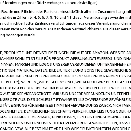
ge Stornierungen oder Rücksendungen zu berücksichtigen).
 Rechte und Pflichten der Parteien, einschließlich aller im Zusammenhang m
 die in Ziffern 3, 4, 5, 6, 7, 8, 10 und 11 dieser Vereinbarung sowie die in
er noch nicht erfüllte Zahlungsverpflichtungen aus dieser Vereinbarung, die
arteien nicht von den bereits entstandenen Verbindlichkeiten aus dieser Ver
gung begangen wurde.
 PRODUKTE UND DIENSTLEISTUNGEN, DIE AUF DER AMAZON-WEBSITE AN
GRAMMIERSCHNITTSTELLE FÜR PRODUKTWERBUNG, DATENFEEDS UND INH
-NAMEN, MARKEN UND LOGOS UNSERER VERBUNDENEN UNTERNEHMEN (EIN
IONEN, MATERIAL, DATEN, BILDER, TEXTE UND SONSTIGE GEWERBLICHE 
EREN VERBUNDENEN UNTERNEHMEN ODER LIZENZGEBERN IM RAHMEN DES 
NGEBOTE
“), WERDEN „WIE BESEHEN“ UND „WIE VERFÜGBAR“ BEREITGEST
CHERUNGEN ODER ÜBERNEHMEN GEWÄHRLEISTUNGEN GLEICH WELCHER AR
ZUG AUF DIE SERVICEANGEBOTE. WIR UND UNSERE VERBUNDENEN UNTERNEH
ANGEBOTE AUS; DIES SCHLIESST ETWAIGE STILLSCHWEIGENDE GEWÄHRLE
LITÄT, EIGNUNG FÜR EINEN BESTIMMTEN VERWENDUNGSZWECK, NICHTVER
OGENHEITEN, DEM ÜBLICHEN GESCHÄFTSVERKEHR, DER LEISTUNG ODER H
 BESCHAFFENHEIT, MERKMALE, FUNKTIONEN, DEN LEISTUNGSUMFANG ODER
VERBUNDENEN UNTERNEHMEN ODER LIZENZGEBER GEWÄHRLEISTEN, DASS D
HGÄNGIG BZW. AUF BESTIMMTE ART UND WEISE FUNKTIONIEREN WERDEN 