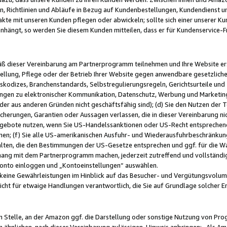
, Richtlinien und Abläufe in Bezug auf Kundenbestellungen, Kundendienst 
kte mit unseren Kunden pflegen oder abwickeln; sollte sich einer unserer Ku
nhängt, so werden Sie diesem Kunden mitteilen, dass er für Kundenservic
emäß dieser Vereinbarung am Partnerprogramm teilnehmen und Ihre Website er
ellung, Pflege oder der Betrieb Ihrer Website gegen anwendbare gesetzlich
skodizes, Branchenstandards, Selbstregulierungsregeln, Gerichtsurteile und 
ngen zu elektronischer Kommunikation, Datenschutz, Werbung und Marketing)
 oder aus anderen Gründen nicht geschäftsfähig sind); (d) Sie den Nutzen de
cherungen, Garantien oder Aussagen verlassen, die in dieser Vereinbarung nich
gebote nutzen, wenn Sie US-Handelssanktionen oder US-Recht entsprechen
men; (f) Sie alle US-amerikanischen Ausfuhr- und Wiederausfuhrbeschränkun
ten, die den Bestimmungen der US-Gesetze entsprechen und ggf. für die Wa
hang mit dem Partnerprogramm machen, jederzeit zutreffend und vollständig 
 Konto einloggen und „Kontoeinstellungen“ auswählen.
keine Gewährleistungen im Hinblick auf das Besucher- und Vergütungsvolu
icht für etwaige Handlungen verantwortlich, die Sie auf Grundlage solcher
en Stelle, an der Amazon ggf. die Darstellung oder sonstige Nutzung von Pr
 ähnlichen, nach dieser Vereinbarung zulässigen, Hinweis anbringen: „Als Ama