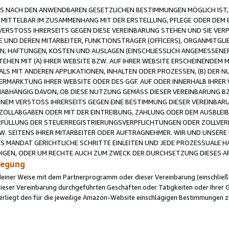
 NACH DEN ANWENDBAREN GESETZLICHEN BESTIMMUNGEN MÖGLICH IST, S
MITTELBAR IM ZUSAMMENHANG MIT DER ERSTELLUNG, PFLEGE ODER DEM BE
ERSTOSS IHRERSEITS GEGEN DIESE VEREINBARUNG STEHEN UND SIE VERP
UND DEREN MITARBEITER, FUNKTIONSTRÄGER (OFFICERS), ORGANMITGLI
N, HAFTUNGEN, KOSTEN UND AUSLAGEN (EINSCHLIESSLICH ANGEMESSENE
HEN MIT (A) IHRER WEBSITE BZW. AUF IHRER WEBSITE ERSCHEINENDEM M
LS MIT ANDEREN APPLIKATIONEN, INHALTEN ODER PROZESSEN, (B) DER 
RMARKTUNG IHRER WEBSITE ODER DES GGF. AUF ODER INNERHALB IHRER W
ABHÄNGIG DAVON, OB DIESE NUTZUNG GEMÄSS DIESER VEREINBARUNG B
EINEM VERSTOSS IHRERSEITS GEGEN EINE BESTIMMUNG DIESER VEREINBARU
D ZOLLABGABEN ODER MIT DER EINTREIBUNG, ZAHLUNG ODER DEM AUSBLEI
FÜLLUNG DER STEUERREGISTRIERUNGSVERPFLICHTUNGEN ODER ZOLLVERPF
W. SEITENS IHRER MITARBEITER ODER AUFTRAGNEHMER. WIR UND UNSERE
ES MANDAT GERICHTLICHE SCHRITTE EINLEITEN UND JEDE PROZESSUALE 
GEN, ODER UM RECHTE AUCH ZUM ZWECK DER DURCHSETZUNG DIESES AR
ilegung
endeiner Weise mit dem Partnerprogramm oder dieser Vereinbarung (einschließl
ieser Vereinbarung durchgeführten Geschäften oder Tätigkeiten oder Ihrer 
iegt den für die jeweilige Amazon-Website einschlägigen Bestimmungen z