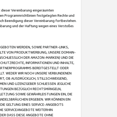
it dieser Vereinbarung eingeräumten
 den Programmrichtlinien festgelegten Rechte und
 nach Beendigung dieser Vereinbarung fortbestehen.
einbarung und der Haftung wegen eines Verstoßes
GEBOTEN WERDEN, SOWIE PARTNER-LINKS,
ALTE VON PRODUKTWERBUNG, UNSERE DOMAIN-
SCHLIESSLICH DER AMAZON-MARKEN) UND DIE
SCHUTZRECHTE, INFORMATIONEN UND INHALTE,
PARTNERPROGRAMMS BEREITGESTELLT ODER
ELLT. WEDER WIR NOCH UNSERE VERBUNDENEN
T, OB AUSDRÜCKLICH, STILLSCHWEIGEND,
MEN UND LIZENZGEBER SCHLIESSEN JEGLICHE
ISTUNGEN BEZÜGLICH RECHTSMÄNGELN,
LETZUNG SOWIE GEWÄHRLEISTUNGEN EIN, DIE
ANDELSBRÄUCHEN ERGEBEN. WIR KÖNNEN EIN
 DIE GELTUNG EINES SERVICE-ANGEBOTS
IE SERVICEANGEBOTE WEITERHIN
ODER DASS DIESE ANGEBOTE OHNE