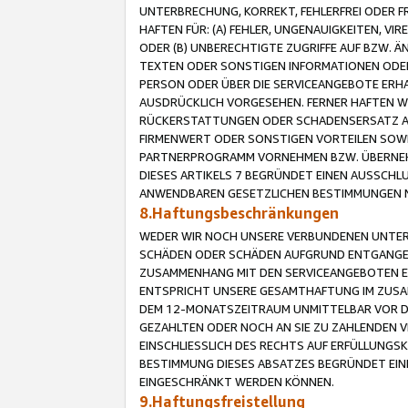
UNTERBRECHUNG, KORREKT, FEHLERFREI ODER 
HAFTEN FÜR: (A) FEHLER, UNGENAUIGKEITEN, 
ODER (B) UNBERECHTIGTE ZUGRIFFE AUF BZW. 
TEXTEN ODER SONSTIGEN INFORMATIONEN ODER 
PERSON ODER ÜBER DIE SERVICEANGEBOTE ERHA
AUSDRÜCKLICH VORGESEHEN. FERNER HAFTEN 
RÜCKERSTATTUNGEN ODER SCHADENSERSATZ AU
FIRMENWERT ODER SONSTIGEN VORTEILEN SOWIE
PARTNERPROGRAMM VORNEHMEN BZW. ÜBERNEHM
DIESES ARTIKELS 7 BEGRÜNDET EINEN AUSSCH
ANWENDBAREN GESETZLICHEN BESTIMMUNGEN 
8.Haftungsbeschränkungen
WEDER WIR NOCH UNSERE VERBUNDENEN UNTERN
SCHÄDEN ODER SCHÄDEN AUFGRUND ENTGANGENE
ZUSAMMENHANG MIT DEN SERVICEANGEBOTEN EN
ENTSPRICHT UNSERE GESAMTHAFTUNG IM ZUSAM
DEM 12-MONATSZEITRAUM UNMITTELBAR VOR DE
GEZAHLTEN ODER NOCH AN SIE ZU ZAHLENDEN V
EINSCHLIESSLICH DES RECHTS AUF ERFÜLLUNGS
BESTIMMUNG DIESES ABSATZES BEGRÜNDET EI
EINGESCHRÄNKT WERDEN KÖNNEN.
9.Haftungsfreistellung