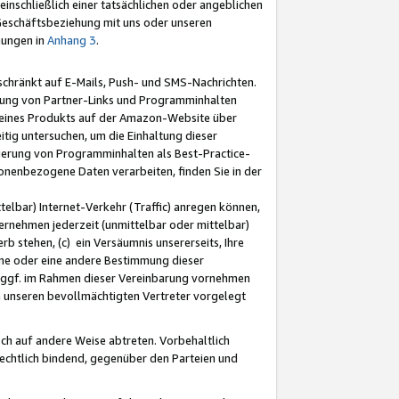
nschließlich einer tatsächlichen oder angeblichen
Geschäftsbeziehung mit uns oder unseren
mungen in
Anhang 3
.
schränkt auf E-Mails, Push- und SMS-Nachrichten.
ellung von Partner-Links und Programminhalten
 eines Produkts auf der Amazon-Website über
tig untersuchen, um die Einhaltung dieser
ntierung von Programminhalten als Best-Practice-
sonenbezogene Daten verarbeiten, finden Sie in der
telbar) Internet-Verkehr (Traffic) anregen können,
rnehmen jederzeit (unmittelbar oder mittelbar)
b stehen, (c) ein Versäumnis unsererseits, Ihre
fene oder eine andere Bestimmung dieser
r ggf. im Rahmen dieser Vereinbarung vornehmen
ch unseren bevollmächtigten Vertreter vorgelegt
ch auf andere Weise abtreten. Vorbehaltlich
rechtlich bindend, gegenüber den Parteien und