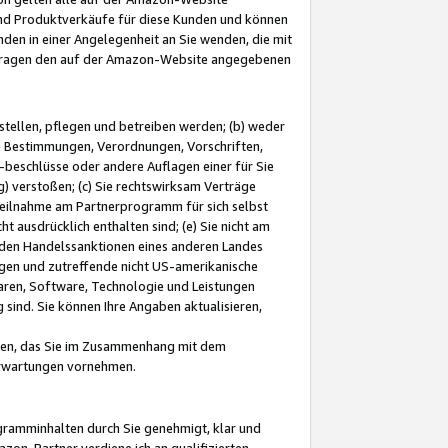
und Produktverkäufe für diese Kunden und können
nden in einer Angelegenheit an Sie wenden, die mit
e-Fragen den auf der Amazon-Website angegebenen
stellen, pflegen und betreiben werden; (b) weder
e Bestimmungen, Verordnungen, Vorschriften,
-beschlüsse oder andere Auflagen einer für Sie
 verstoßen; (c) Sie rechtswirksam Verträge
r Teilnahme am Partnerprogramm für sich selbst
t ausdrücklich enthalten sind; (e) Sie nicht am
den Handelssanktionen eines anderen Landes
gen und zutreffende nicht US-amerikanische
ren, Software, Technologie und Leistungen
sind. Sie können Ihre Angaben aktualisieren,
men, das Sie im Zusammenhang mit dem
 Erwartungen vornehmen.
ogramminhalten durch Sie genehmigt, klar und
zon-Partner verdiene ich an qualifizierten