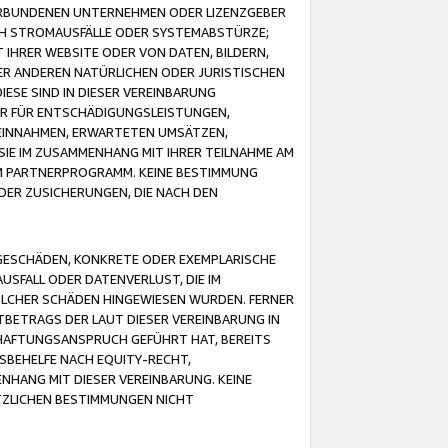
VERBUNDENEN UNTERNEHMEN ODER LIZENZGEBER
ICH STROMAUSFÄLLE ODER SYSTEMABSTÜRZE;
IHRER WEBSITE ODER VON DATEN, BILDERN,
ER ANDEREN NATÜRLICHEN ODER JURISTISCHEN
ESE SIND IN DIESER VEREINBARUNG
R FÜR ENTSCHÄDIGUNGSLEISTUNGEN,
EINNAHMEN, ERWARTETEN UMSÄTZEN,
SIE IM ZUSAMMENHANG MIT IHRER TEILNAHME AM
M PARTNERPROGRAMM. KEINE BESTIMMUNG
DER ZUSICHERUNGEN, DIE NACH DEN
GESCHÄDEN, KONKRETE ODER EXEMPLARISCHE
SFALL ODER DATENVERLUST, DIE IM
OLCHER SCHÄDEN HINGEWIESEN WURDEN. FERNER
BETRAGS DER LAUT DIESER VEREINBARUNG IN
HAFTUNGSANSPRUCH GEFÜHRT HAT, BEREITS
SBEHELFE NACH EQUITY-RECHT,
NHANG MIT DIESER VEREINBARUNG. KEINE
TZLICHEN BESTIMMUNGEN NICHT