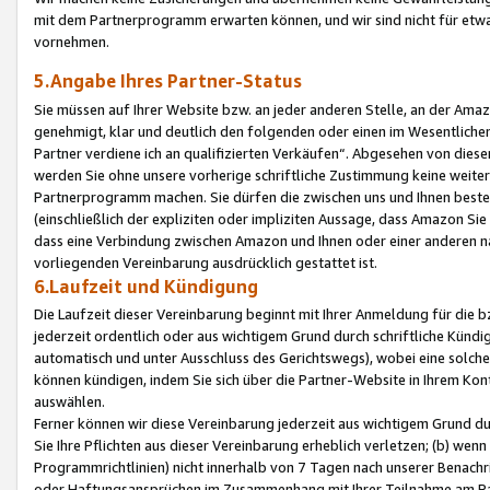
mit dem Partnerprogramm erwarten können, und wir sind nicht für etwa
vornehmen.
5.Angabe Ihres Partner-Status
Sie müssen auf Ihrer Website bzw. an jeder anderen Stelle, an der Am
genehmigt, klar und deutlich den folgenden oder einen im Wesentlichen
Partner verdiene ich an qualifizierten Verkäufen“. Abgesehen von die
werden Sie ohne unsere vorherige schriftliche Zustimmung keine weite
Partnerprogramm machen. Sie dürfen die zwischen uns und Ihnen best
(einschließlich der expliziten oder impliziten Aussage, dass Amazon Si
dass eine Verbindung zwischen Amazon und Ihnen oder einer anderen natü
vorliegenden Vereinbarung ausdrücklich gestattet ist.
6.Laufzeit und Kündigung
Die Laufzeit dieser Vereinbarung beginnt mit Ihrer Anmeldung für die 
jederzeit ordentlich oder aus wichtigem Grund durch schriftliche Kündi
automatisch und unter Ausschluss des Gerichtswegs), wobei eine solch
können kündigen, indem Sie sich über die Partner-Website in Ihrem Ko
auswählen.
Ferner können wir diese Vereinbarung jederzeit aus wichtigem Grund dur
Sie Ihre Pflichten aus dieser Vereinbarung erheblich verletzen; (b) wen
Programmrichtlinien) nicht innerhalb von 7 Tagen nach unserer Benachr
oder Haftungsansprüchen im Zusammenhang mit Ihrer Teilnahme am Pa