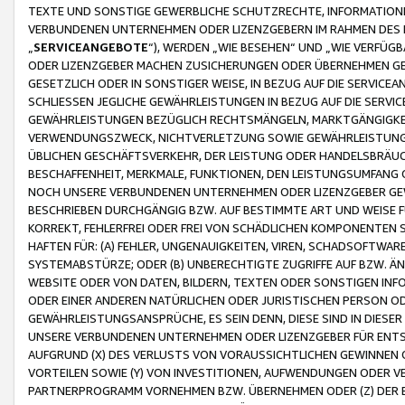
TEXTE UND SONSTIGE GEWERBLICHE SCHUTZRECHTE, INFORMATIONE
VERBUNDENEN UNTERNEHMEN ODER LIZENZGEBERN IM RAHMEN DES
„
SERVICEANGEBOTE
“), WERDEN „WIE BESEHEN“ UND „WIE VERFÜ
ODER LIZENZGEBER MACHEN ZUSICHERUNGEN ODER ÜBERNEHMEN GEW
GESETZLICH ODER IN SONSTIGER WEISE, IN BEZUG AUF DIE SERVI
SCHLIESSEN JEGLICHE GEWÄHRLEISTUNGEN IN BEZUG AUF DIE SERVI
GEWÄHRLEISTUNGEN BEZÜGLICH RECHTSMÄNGELN, MARKTGÄNGIGKEIT
VERWENDUNGSZWECK, NICHTVERLETZUNG SOWIE GEWÄHRLEISTUNGEN 
ÜBLICHEN GESCHÄFTSVERKEHR, DER LEISTUNG ODER HANDELSBRÄUCH
BESCHAFFENHEIT, MERKMALE, FUNKTIONEN, DEN LEISTUNGSUMFANG 
NOCH UNSERE VERBUNDENEN UNTERNEHMEN ODER LIZENZGEBER GEWÄ
BESCHRIEBEN DURCHGÄNGIG BZW. AUF BESTIMMTE ART UND WEISE
KORREKT, FEHLERFREI ODER FREI VON SCHÄDLICHEN KOMPONENTEN
HAFTEN FÜR: (A) FEHLER, UNGENAUIGKEITEN, VIREN, SCHADSOFTW
SYSTEMABSTÜRZE; ODER (B) UNBERECHTIGTE ZUGRIFFE AUF BZW. 
WEBSITE ODER VON DATEN, BILDERN, TEXTEN ODER SONSTIGEN INF
ODER EINER ANDEREN NATÜRLICHEN ODER JURISTISCHEN PERSON OD
GEWÄHRLEISTUNGSANSPRÜCHE, ES SEIN DENN, DIESE SIND IN DIES
UNSERE VERBUNDENEN UNTERNEHMEN ODER LIZENZGEBER FÜR EN
AUFGRUND (X) DES VERLUSTS VON VORAUSSICHTLICHEN GEWINNEN
VORTEILEN SOWIE (Y) VON INVESTITIONEN, AUFWENDUNGEN ODER VE
PARTNERPROGRAMM VORNEHMEN BZW. ÜBERNEHMEN ODER (Z) DER 