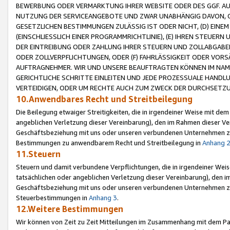
BEWERBUNG ODER VERMARKTUNG IHRER WEBSITE ODER DES GGF. AUF 
NUTZUNG DER SERVICEANGEBOTE UND ZWAR UNABHÄNGIG DAVON, O
GESETZLICHEN BESTIMMUNGEN ZULÄSSIG IST ODER NICHT, (D) EINE
(EINSCHLIESSLICH EINER PROGRAMMRICHTLINIE), (E) IHREN STEUER
DER EINTREIBUNG ODER ZAHLUNG IHRER STEUERN UND ZOLLABGAB
ODER ZOLLVERPFLICHTUNGEN, ODER (F) FAHRLÄSSIGKEIT ODER VORS
AUFTRAGNEHMER. WIR UND UNSERE BEAUFTRAGTEN KÖNNEN IM NAME
GERICHTLICHE SCHRITTE EINLEITEN UND JEDE PROZESSUALE HAND
VERTEIDIGEN, ODER UM RECHTE AUCH ZUM ZWECK DER DURCHSETZU
10.Anwendbares Recht und Streitbeilegung
Die Beilegung etwaiger Streitigkeiten, die in irgendeiner Weise mit de
angeblichen Verletzung dieser Vereinbarung), den im Rahmen dieser Ve
Geschäftsbeziehung mit uns oder unseren verbundenen Unternehmen zu
Bestimmungen zu anwendbarem Recht und Streitbeilegung in
Anhang 
11.Steuern
Steuern und damit verbundene Verpflichtungen, die in irgendeiner Wei
tatsächlichen oder angeblichen Verletzung dieser Vereinbarung), den 
Geschäftsbeziehung mit uns oder unseren verbundenen Unternehmen z
Steuerbestimmungen in
Anhang 3
.
12.Weitere Bestimmungen
Wir können von Zeit zu Zeit Mitteilungen im Zusammenhang mit dem Par