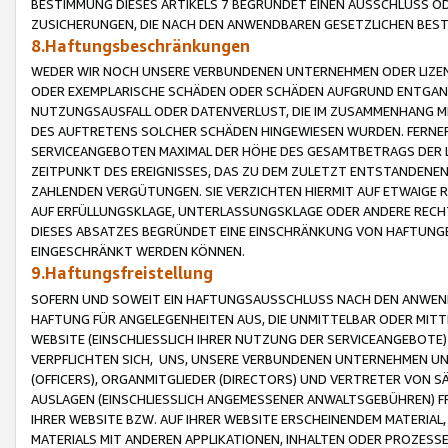
BESTIMMUNG DIESES ARTIKELS 7 BEGRÜNDET EINEN AUSSCHLUSS 
ZUSICHERUNGEN, DIE NACH DEN ANWENDBAREN GESETZLICHEN BE
8.Haftungsbeschränkungen
WEDER WIR NOCH UNSERE VERBUNDENEN UNTERNEHMEN ODER LIZEN
ODER EXEMPLARISCHE SCHÄDEN ODER SCHÄDEN AUFGRUND ENTGANG
NUTZUNGSAUSFALL ODER DATENVERLUST, DIE IM ZUSAMMENHANG MI
DES AUFTRETENS SOLCHER SCHÄDEN HINGEWIESEN WURDEN. FERN
SERVICEANGEBOTEN MAXIMAL DER HÖHE DES GESAMTBETRAGS DER 
ZEITPUNKT DES EREIGNISSES, DAS ZU DEM ZULETZT ENTSTANDENE
ZAHLENDEN VERGÜTUNGEN. SIE VERZICHTEN HIERMIT AUF ETWAIGE 
AUF ERFÜLLUNGSKLAGE, UNTERLASSUNGSKLAGE ODER ANDERE RECHT
DIESES ABSATZES BEGRÜNDET EINE EINSCHRÄNKUNG VON HAFTUNG
EINGESCHRÄNKT WERDEN KÖNNEN.
9.Haftungsfreistellung
SOFERN UND SOWEIT EIN HAFTUNGSAUSSCHLUSS NACH DEN ANWENDB
HAFTUNG FÜR ANGELEGENHEITEN AUS, DIE UNMITTELBAR ODER MITT
WEBSITE (EINSCHLIESSLICH IHRER NUTZUNG DER SERVICEANGEBOTE)
VERPFLICHTEN SICH, UNS, UNSERE VERBUNDENEN UNTERNEHMEN UN
(OFFICERS), ORGANMITGLIEDER (DIRECTORS) UND VERTRETER VON 
AUSLAGEN (EINSCHLIESSLICH ANGEMESSENER ANWALTSGEBÜHREN) FR
IHRER WEBSITE BZW. AUF IHRER WEBSITE ERSCHEINENDEM MATERIAL
MATERIALS MIT ANDEREN APPLIKATIONEN, INHALTEN ODER PROZESSE