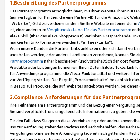
1.Beschreibung des Partnerprogramms
Das Partnerprogramm ermöglicht Ihnen, mit Ihrer Website, Ihren nutzer
(nur verfügbar für Partner, die eine Partner-ID für die Amazon UK We
„
Website
“) Geld zu verdienen, indem Sie Ihre Website mit einer der in
ist, einer anderen im
Vergütungskatalog für das Partnerprogramm
enth
Alexa Skill (über das Alexa Shopping Kit) verlinken. Entsprechende Lin
markierten Link-Formate verwenden („
Partner-Links
“).
Wenn unsere Kunden die Partner-Links anklicken oder sich damit verbi
angeboten werden, oder andere Handlungen vornehmen, können Sie eine
Partnerprogramm
näher beschrieben (und vorbehaltlich der dort festg
Produkte oder Leistungen können wir Ihnen Daten, Bilder, Texte, Linkfo
für Anwendungsprogramme, die Alexa-Funktionalität und weitere Inf
zur Verfügung stellen. Der Begriff „Programminhalte“ bezieht sich dabe
in Bezug auf Produkte, die auf Websites angeboten werden, bei denen 
2.Compliance-Anforderungen für das Partnerprog
Ihre Teilnahme am Partnerprogramm und der Bezug einer Vergütung setz
Sie sind verpflichtet, uns umgehend alle Informationen zu geben, die w
Für den Fall, dass Sie gegen diese Vereinbarung oder andere anwendba
uns zur Verfügung stehenden Rechten und Rechtsbehelfen, das Recht vo
Vergütungen ohne weitere Ankündigung (soweit nach geltendem Recht z
entsprechende Vergütungen zu haben) und zwar unabhängig davon, ob 