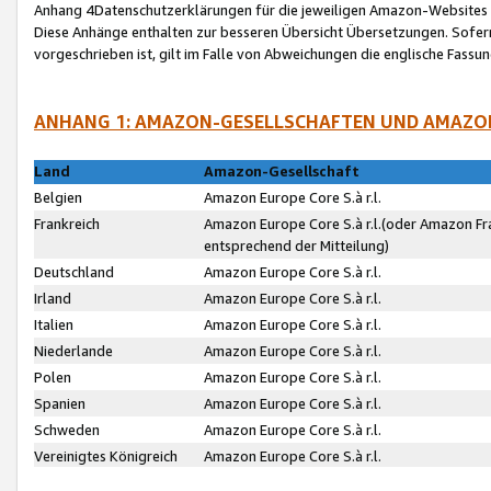
Anhang 4Datenschutzerklärungen für die jeweiligen Amazon-Websites
Diese Anhänge enthalten zur besseren Übersicht Übersetzungen. Sofe
vorgeschrieben ist, gilt im Falle von Abweichungen die englische Fass
ANHANG 1: AMAZON-GESELLSCHAFTEN UND AMAZO
Land
Amazon-Gesellschaft
Belgien
Amazon Europe Core S.à r.l.
Frankreich
Amazon Europe Core S.à r.l.(oder Amazon Fr
entsprechend der Mitteilung)
Deutschland
Amazon Europe Core S.à r.l.
Irland
Amazon Europe Core S.à r.l.
Italien
Amazon Europe Core S.à r.l.
Niederlande
Amazon Europe Core S.à r.l.
Polen
Amazon Europe Core S.à r.l.
Spanien
Amazon Europe Core S.à r.l.
Schweden
Amazon Europe Core S.à r.l.
Vereinigtes Königreich
Amazon Europe Core S.à r.l.