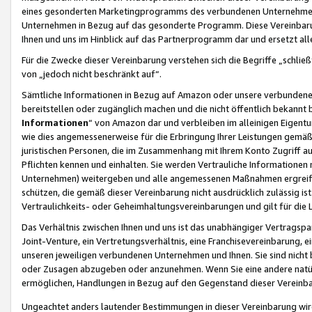
eines gesonderten Marketingprogramms des verbundenen Unternehmens
Unternehmen in Bezug auf das gesonderte Programm. Diese Vereinbarung
Ihnen und uns im Hinblick auf das Partnerprogramm dar und ersetzt al
Für die Zwecke dieser Vereinbarung verstehen sich die Begriffe „schließ
von „jedoch nicht beschränkt auf“.
Sämtliche Informationen in Bezug auf Amazon oder unsere verbunde
bereitstellen oder zugänglich machen und die nicht öffentlich bekannt bz
Informationen
“ von Amazon dar und verbleiben im alleinigen Eigent
wie dies angemessenerweise für die Erbringung Ihrer Leistungen gemäß d
juristischen Personen, die im Zusammenhang mit Ihrem Konto Zugriff au
Pflichten kennen und einhalten. Sie werden Vertrauliche Informationen 
Unternehmen) weitergeben und alle angemessenen Maßnahmen ergreifen
schützen, die gemäß dieser Vereinbarung nicht ausdrücklich zulässig is
Vertraulichkeits- oder Geheimhaltungsvereinbarungen und gilt für die
Das Verhältnis zwischen Ihnen und uns ist das unabhängiger Vertragspa
Joint-Venture, ein Vertretungsverhältnis, eine Franchisevereinbarung, 
unseren jeweiligen verbundenen Unternehmen und Ihnen. Sie sind ni
oder Zusagen abzugeben oder anzunehmen. Wenn Sie eine andere natürli
ermöglichen, Handlungen in Bezug auf den Gegenstand dieser Vereinbar
Ungeachtet anders lautender Bestimmungen in dieser Vereinbarung wird