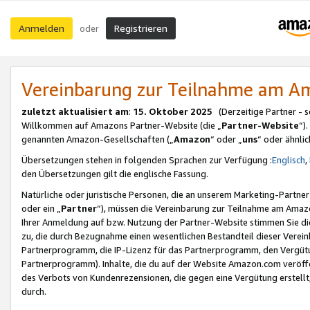
Anmelden
Registrieren
oder
Vereinbarung zur Teilnahme am 
zuletzt aktualisiert am
:
15. Oktober 2025
(Derzeitige Partner - 
Willkommen auf Amazons Partner-Website (die „
Partner-Website
“)
genannten Amazon-Gesellschaften („
Amazon
“ oder „
uns
“ oder ähnli
Übersetzungen stehen in folgenden Sprachen zur Verfügung :
Englisch
,
den Übersetzungen gilt die englische Fassung.
Natürliche oder juristische Personen, die an unserem Marketing-Partn
oder ein „
Partner
“), müssen die Vereinbarung zur Teilnahme am Ama
Ihrer Anmeldung auf bzw. Nutzung der Partner-Website stimmen Sie die
zu, die durch Bezugnahme einen wesentlichen Bestandteil dieser Verei
Partnerprogramm, die IP-Lizenz für das Partnerprogramm, den Vergütu
Partnerprogramm). Inhalte, die du auf der Website Amazon.com veröffe
des Verbots von Kundenrezensionen, die gegen eine Vergütung erstellt, 
durch.