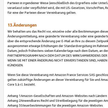
Parteien in irgendeiner Weise (einschließlich des Ergreifens oder Unt
veranlasst oder verpflichtet wird, die mit US-Gesetzen, Vorschriften,
für eine der Parteien dieser Vereinbarung gelten.
13.Änderungen
Wir behalten uns das Recht vor, einzelne oder alle Bestimmungen diese
Änderungsmitteilung, eine geänderte Vereinbarung oder eine geänderte 
über die entsprechende Änderung per E-Mail an Ihre zu diesem Zeitpun
ausgenommen etwaige Erhöhungen der Standardvergütung im Rahmen
Datum, jedoch frühestens sieben Kalendertage nach dem Datum, an de
PARTNERPROGRAMM NACH DEM DATUM DES WIRKSAMWERDENS DER Ä
WENN SIE MIT EINER ÄNDERUNG NICHT EINVERSTANDEN SIND, HABEN S
KÜNDIGEN.
Wenn Sie diese Vereinbarung mit Amazon France Services SAS geschlo
gelten zukünftige Änderungen an dieser Vereinbarung für Sie und Ama
Core S.à r.l. bezieht.
Anhang 1Amazon-Gesellschaften und Amazon-Websites nach Ländern
Anhang 2Anwendbares Recht und Streitbeilegung für die jeweiligen 
Anhang 3Steuerbestimmungen für die jeweiligen Amazon-Websites