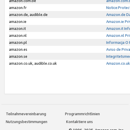
amazon.com.be
amazon.com.b
amazon.fr
Notice:Protec
amazon.de, audible.de
Amazon.de Da
amazon.ie
Amazon.ie Pri
amazon.it
Amazon.it Inf
amazon.nl
Amazon.nl Pri
amazon.pl
Informacja O
amazon.es
Aviso de Priv
amazon.se
Integritetsm
amazon.co.uk, audible.co.uk
Amazon.co.uk 
Teilnahmevereinbarung
Programmrichtlinien
Nutzungsbestimmungen
Kontaktiere uns