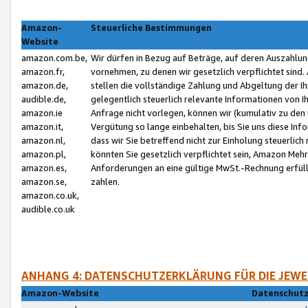
Amazon-
Steuerliche Bestimmungen
Website
amazon.com.be,
Wir dürfen in Bezug auf Beträge, auf deren Auszahlun
amazon.fr,
vornehmen, zu denen wir gesetzlich verpflichtet sind
amazon.de,
stellen die vollständige Zahlung und Abgeltung der 
audible.de,
gelegentlich steuerlich relevante Informationen von I
amazon.ie
Anfrage nicht vorlegen, können wir (kumulativ zu de
amazon.it,
Vergütung so lange einbehalten, bis Sie uns diese Inf
amazon.nl,
dass wir Sie betreffend nicht zur Einholung steuerlich 
amazon.pl,
könnten Sie gesetzlich verpflichtet sein, Amazon Meh
amazon.es,
Anforderungen an eine gültige MwSt.-Rechnung erfüllt
amazon.se,
zahlen.
amazon.co.uk,
audible.co.uk
ANHANG 4: DATENSCHUTZERKLÄRUNG FÜR DIE JEWE
Amazon-Website
Datenschutz