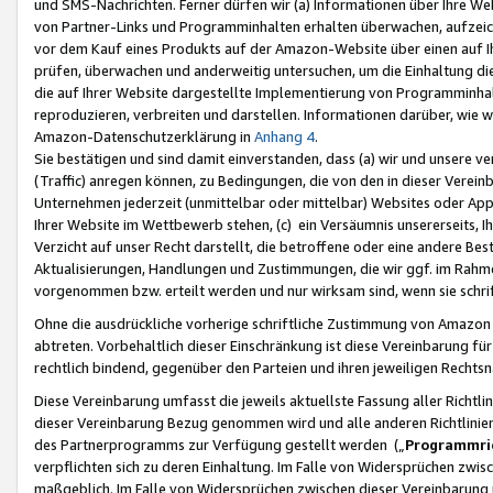
und SMS-Nachrichten. Ferner dürfen wir (a) Informationen über Ihre We
von Partner-Links und Programminhalten erhalten überwachen, aufzei
vor dem Kauf eines Produkts auf der Amazon-Website über einen auf Ih
prüfen, überwachen und anderweitig untersuchen, um die Einhaltung dies
die auf Ihrer Website dargestellte Implementierung von Programminhalt
reproduzieren, verbreiten und darstellen. Informationen darüber, wie w
Amazon-Datenschutzerklärung in
Anhang 4
.
Sie bestätigen und sind damit einverstanden, dass (a) wir und unsere 
(Traffic) anregen können, zu Bedingungen, die von den in dieser Vere
Unternehmen jederzeit (unmittelbar oder mittelbar) Websites oder Appl
Ihrer Website im Wettbewerb stehen, (c) ein Versäumnis unsererseits, I
Verzicht auf unser Recht darstellt, die betroffene oder eine andere B
Aktualisierungen, Handlungen und Zustimmungen, die wir ggf. im Rahme
vorgenommen bzw. erteilt werden und nur wirksam sind, wenn sie schri
Ohne die ausdrückliche vorherige schriftliche Zustimmung von Amazon
abtreten. Vorbehaltlich dieser Einschränkung ist diese Vereinbarung f
rechtlich bindend, gegenüber den Parteien und ihren jeweiligen Rech
Diese Vereinbarung umfasst die jeweils aktuellste Fassung aller Richtli
dieser Vereinbarung Bezug genommen wird und alle anderen Richtlinie
des Partnerprogramms zur Verfügung gestellt werden („
Programmric
verpflichten sich zu deren Einhaltung. Im Falle von Widersprüchen zwi
maßgeblich. Im Falle von Widersprüchen zwischen dieser Vereinbarun