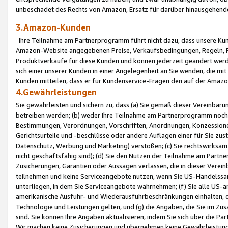
unbeschadet des Rechts von Amazon, Ersatz für darüber hinausgehen
3.Amazon-Kunden
Ihre Teilnahme am Partnerprogramm führt nicht dazu, dass unsere Kun
Amazon-Website angegebenen Preise, Verkaufsbedingungen, Regeln, Ri
Produktverkäufe für diese Kunden und können jederzeit geändert werde
sich einer unserer Kunden in einer Angelegenheit an Sie wenden, die 
Kunden mitteilen, dass er für Kundenservice-Fragen den auf der Ama
4.Gewährleistungen
Sie gewährleisten und sichern zu, dass (a) Sie gemäß dieser Vereinba
betreiben werden; (b) weder Ihre Teilnahme am Partnerprogramm noch d
Bestimmungen, Verordnungen, Vorschriften, Anordnungen, Konzessionen,
Gerichtsurteile und -beschlüsse oder andere Auflagen einer für Sie zu
Datenschutz, Werbung und Marketing) verstoßen; (c) Sie rechtswirksam 
nicht geschäftsfähig sind); (d) Sie den Nutzen der Teilnahme am Partne
Zusicherungen, Garantien oder Aussagen verlassen, die in dieser Verein
teilnehmen und keine Serviceangebote nutzen, wenn Sie US-Handelssa
unterliegen, in dem Sie Serviceangebote wahrnehmen; (f) Sie alle US
amerikanische Ausfuhr- und Wiederausfuhrbeschränkungen einhalten, 
Technologie und Leistungen gelten, und (g) die Angaben, die Sie im 
sind. Sie können Ihre Angaben aktualisieren, indem Sie sich über die 
Wir machen keine Zusicherungen und übernehmen keine Gewährleistun