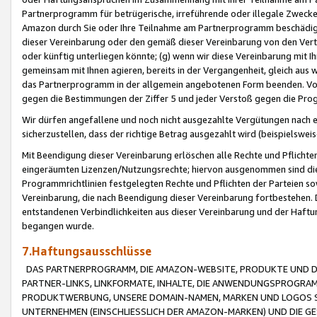
Partnerprogramm für betrügerische, irreführende oder illegale Zwecke
Amazon durch Sie oder Ihre Teilnahme am Partnerprogramm beschädig
dieser Vereinbarung oder den gemäß dieser Vereinbarung von den Vertr
oder künftig unterliegen könnte; (g) wenn wir diese Vereinbarung mit I
gemeinsam mit Ihnen agieren, bereits in der Vergangenheit, gleich aus
das Partnerprogramm in der allgemein angebotenen Form beenden. Vors
gegen die Bestimmungen der Ziffer 5 und jeder Verstoß gegen die Prog
Wir dürfen angefallene und noch nicht ausgezahlte Vergütungen nach 
sicherzustellen, dass der richtige Betrag ausgezahlt wird (beispielsw
Mit Beendigung dieser Vereinbarung erlöschen alle Rechte und Pflichte
eingeräumten Lizenzen/Nutzungsrechte; hiervon ausgenommen sind die in 
Programmrichtlinien festgelegten Rechte und Pflichten der Parteien sow
Vereinbarung, die nach Beendigung dieser Vereinbarung fortbestehen. D
entstandenen Verbindlichkeiten aus dieser Vereinbarung und der Haft
begangen wurde.
7.Haftungsausschlüsse
DAS PARTNERPROGRAMM, DIE AMAZON-WEBSITE, PRODUKTE UND DI
PARTNER-LINKS, LINKFORMATE, INHALTE, DIE ANWENDUNGSPROGR
PRODUKTWERBUNG, UNSERE DOMAIN-NAMEN, MARKEN UND LOGOS S
UNTERNEHMEN (EINSCHLIESSLICH DER AMAZON-MARKEN) UND DIE GE