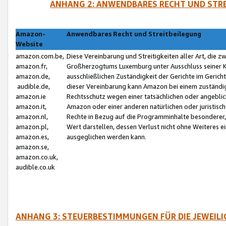
ANHANG 2: ANWENDBARES RECHT UND STRE
Amazon-
Anwendbares Recht und Streitbeilegung
Website
amazon.com.be,
Diese Vereinbarung und Streitigkeiten aller Art, die 
amazon.fr,
Großherzogtums Luxemburg unter Ausschluss seiner Kol
amazon.de,
ausschließlichen Zuständigkeit der Gerichte im Geri
audible.de,
dieser Vereinbarung kann Amazon bei einem zuständig
amazon.ie
Rechtsschutz wegen einer tatsächlichen oder angebli
amazon.it,
Amazon oder einer anderen natürlichen oder juristisc
amazon.nl,
Rechte in Bezug auf die Programminhalte besonderer,
amazon.pl,
Wert darstellen, dessen Verlust nicht ohne Weiteres e
amazon.es,
ausgeglichen werden kann.
amazon.se,
amazon.co.uk,
audible.co.uk
ANHANG 3: STEUERBESTIMMUNGEN FÜR DIE JEWEIL