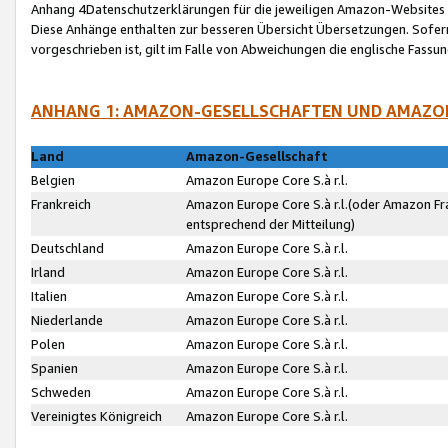
Anhang 4Datenschutzerklärungen für die jeweiligen Amazon-Websites
Diese Anhänge enthalten zur besseren Übersicht Übersetzungen. Sofe
vorgeschrieben ist, gilt im Falle von Abweichungen die englische Fass
ANHANG 1: AMAZON-GESELLSCHAFTEN UND AMAZO
Land
Amazon-Gesellschaft
Belgien
Amazon Europe Core S.à r.l.
Frankreich
Amazon Europe Core S.à r.l.(oder Amazon Fr
entsprechend der Mitteilung)
Deutschland
Amazon Europe Core S.à r.l.
Irland
Amazon Europe Core S.à r.l.
Italien
Amazon Europe Core S.à r.l.
Niederlande
Amazon Europe Core S.à r.l.
Polen
Amazon Europe Core S.à r.l.
Spanien
Amazon Europe Core S.à r.l.
Schweden
Amazon Europe Core S.à r.l.
Vereinigtes Königreich
Amazon Europe Core S.à r.l.