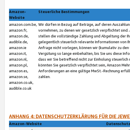
Amazon-
Steuerliche Bestimmungen
Website
amazon.com.be,
Wir dürfen in Bezug auf Beträge, auf deren Auszahlun
amazon.fr,
vornehmen, zu denen wir gesetzlich verpflichtet sind
amazon.de,
stellen die vollständige Zahlung und Abgeltung der 
audible.de,
gelegentlich steuerlich relevante Informationen von I
amazon.ie
Anfrage nicht vorlegen, können wir (kumulativ zu de
amazon.it,
Vergütung so lange einbehalten, bis Sie uns diese Inf
amazon.nl,
dass wir Sie betreffend nicht zur Einholung steuerlich 
amazon.pl,
könnten Sie gesetzlich verpflichtet sein, Amazon Meh
amazon.es,
Anforderungen an eine gültige MwSt.-Rechnung erfüllt
amazon.se,
zahlen.
amazon.co.uk,
audible.co.uk
ANHANG 4: DATENSCHUTZERKLÄRUNG FÜR DIE JEWE
Amazon-Website
Datenschutz