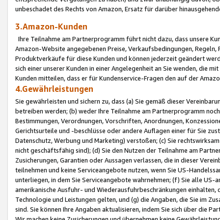
unbeschadet des Rechts von Amazon, Ersatz für darüber hinausgehen
3.Amazon-Kunden
Ihre Teilnahme am Partnerprogramm führt nicht dazu, dass unsere Kun
Amazon-Website angegebenen Preise, Verkaufsbedingungen, Regeln, Ri
Produktverkäufe für diese Kunden und können jederzeit geändert werde
sich einer unserer Kunden in einer Angelegenheit an Sie wenden, die 
Kunden mitteilen, dass er für Kundenservice-Fragen den auf der Ama
4.Gewährleistungen
Sie gewährleisten und sichern zu, dass (a) Sie gemäß dieser Vereinba
betreiben werden; (b) weder Ihre Teilnahme am Partnerprogramm noch d
Bestimmungen, Verordnungen, Vorschriften, Anordnungen, Konzessionen,
Gerichtsurteile und -beschlüsse oder andere Auflagen einer für Sie zu
Datenschutz, Werbung und Marketing) verstoßen; (c) Sie rechtswirksam 
nicht geschäftsfähig sind); (d) Sie den Nutzen der Teilnahme am Partne
Zusicherungen, Garantien oder Aussagen verlassen, die in dieser Verein
teilnehmen und keine Serviceangebote nutzen, wenn Sie US-Handelssa
unterliegen, in dem Sie Serviceangebote wahrnehmen; (f) Sie alle US
amerikanische Ausfuhr- und Wiederausfuhrbeschränkungen einhalten, 
Technologie und Leistungen gelten, und (g) die Angaben, die Sie im 
sind. Sie können Ihre Angaben aktualisieren, indem Sie sich über die 
Wir machen keine Zusicherungen und übernehmen keine Gewährleistun