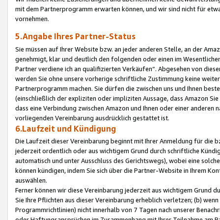
mit dem Partnerprogramm erwarten können, und wir sind nicht für etwa
vornehmen.
5.Angabe Ihres Partner-Status
Sie müssen auf Ihrer Website bzw. an jeder anderen Stelle, an der Am
genehmigt, klar und deutlich den folgenden oder einen im Wesentlichen
Partner verdiene ich an qualifizierten Verkäufen“. Abgesehen von die
werden Sie ohne unsere vorherige schriftliche Zustimmung keine weite
Partnerprogramm machen. Sie dürfen die zwischen uns und Ihnen best
(einschließlich der expliziten oder impliziten Aussage, dass Amazon Si
dass eine Verbindung zwischen Amazon und Ihnen oder einer anderen natü
vorliegenden Vereinbarung ausdrücklich gestattet ist.
6.Laufzeit und Kündigung
Die Laufzeit dieser Vereinbarung beginnt mit Ihrer Anmeldung für die 
jederzeit ordentlich oder aus wichtigem Grund durch schriftliche Kündi
automatisch und unter Ausschluss des Gerichtswegs), wobei eine solch
können kündigen, indem Sie sich über die Partner-Website in Ihrem Ko
auswählen.
Ferner können wir diese Vereinbarung jederzeit aus wichtigem Grund dur
Sie Ihre Pflichten aus dieser Vereinbarung erheblich verletzen; (b) wen
Programmrichtlinien) nicht innerhalb von 7 Tagen nach unserer Benachr
oder Haftungsansprüchen im Zusammenhang mit Ihrer Teilnahme am Pa