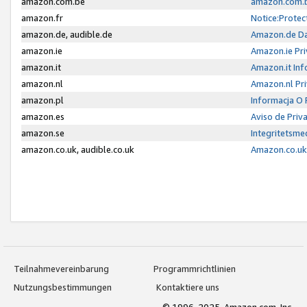
amazon.com.be
amazon.com.b
amazon.fr
Notice:Protec
amazon.de, audible.de
Amazon.de Da
amazon.ie
Amazon.ie Pri
amazon.it
Amazon.it Inf
amazon.nl
Amazon.nl Pri
amazon.pl
Informacja O
amazon.es
Aviso de Priv
amazon.se
Integritetsm
amazon.co.uk, audible.co.uk
Amazon.co.uk 
Teilnahmevereinbarung
Programmrichtlinien
Nutzungsbestimmungen
Kontaktiere uns