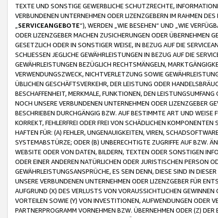
TEXTE UND SONSTIGE GEWERBLICHE SCHUTZRECHTE, INFORMATIONE
VERBUNDENEN UNTERNEHMEN ODER LIZENZGEBERN IM RAHMEN DES
„
SERVICEANGEBOTE
“), WERDEN „WIE BESEHEN“ UND „WIE VERFÜ
ODER LIZENZGEBER MACHEN ZUSICHERUNGEN ODER ÜBERNEHMEN GEW
GESETZLICH ODER IN SONSTIGER WEISE, IN BEZUG AUF DIE SERVI
SCHLIESSEN JEGLICHE GEWÄHRLEISTUNGEN IN BEZUG AUF DIE SERVI
GEWÄHRLEISTUNGEN BEZÜGLICH RECHTSMÄNGELN, MARKTGÄNGIGKEIT
VERWENDUNGSZWECK, NICHTVERLETZUNG SOWIE GEWÄHRLEISTUNGEN 
ÜBLICHEN GESCHÄFTSVERKEHR, DER LEISTUNG ODER HANDELSBRÄUCH
BESCHAFFENHEIT, MERKMALE, FUNKTIONEN, DEN LEISTUNGSUMFANG 
NOCH UNSERE VERBUNDENEN UNTERNEHMEN ODER LIZENZGEBER GEWÄ
BESCHRIEBEN DURCHGÄNGIG BZW. AUF BESTIMMTE ART UND WEISE
KORREKT, FEHLERFREI ODER FREI VON SCHÄDLICHEN KOMPONENTEN
HAFTEN FÜR: (A) FEHLER, UNGENAUIGKEITEN, VIREN, SCHADSOFTW
SYSTEMABSTÜRZE; ODER (B) UNBERECHTIGTE ZUGRIFFE AUF BZW. 
WEBSITE ODER VON DATEN, BILDERN, TEXTEN ODER SONSTIGEN INF
ODER EINER ANDEREN NATÜRLICHEN ODER JURISTISCHEN PERSON OD
GEWÄHRLEISTUNGSANSPRÜCHE, ES SEIN DENN, DIESE SIND IN DIES
UNSERE VERBUNDENEN UNTERNEHMEN ODER LIZENZGEBER FÜR EN
AUFGRUND (X) DES VERLUSTS VON VORAUSSICHTLICHEN GEWINNEN
VORTEILEN SOWIE (Y) VON INVESTITIONEN, AUFWENDUNGEN ODER VE
PARTNERPROGRAMM VORNEHMEN BZW. ÜBERNEHMEN ODER (Z) DER 