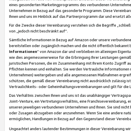
eines gesonderten Marketingprogramms des verbundenen Unternehmens
Unternehmen in Bezug auf das gesonderte Programm. Diese Vereinbarung
Ihnen und uns im Hinblick auf das Partnerprogramm dar und ersetzt al
Für die Zwecke dieser Vereinbarung verstehen sich die Begriffe „schließ
von „jedoch nicht beschränkt auf“.
Sämtliche Informationen in Bezug auf Amazon oder unsere verbunde
bereitstellen oder zugänglich machen und die nicht öffentlich bekannt bz
Informationen
“ von Amazon dar und verbleiben im alleinigen Eigent
wie dies angemessenerweise für die Erbringung Ihrer Leistungen gemäß d
juristischen Personen, die im Zusammenhang mit Ihrem Konto Zugriff au
Pflichten kennen und einhalten. Sie werden Vertrauliche Informationen 
Unternehmen) weitergeben und alle angemessenen Maßnahmen ergreifen
schützen, die gemäß dieser Vereinbarung nicht ausdrücklich zulässig is
Vertraulichkeits- oder Geheimhaltungsvereinbarungen und gilt für die
Das Verhältnis zwischen Ihnen und uns ist das unabhängiger Vertragspa
Joint-Venture, ein Vertretungsverhältnis, eine Franchisevereinbarung, 
unseren jeweiligen verbundenen Unternehmen und Ihnen. Sie sind ni
oder Zusagen abzugeben oder anzunehmen. Wenn Sie eine andere natürli
ermöglichen, Handlungen in Bezug auf den Gegenstand dieser Vereinbar
Ungeachtet anders lautender Bestimmungen in dieser Vereinbarung wird