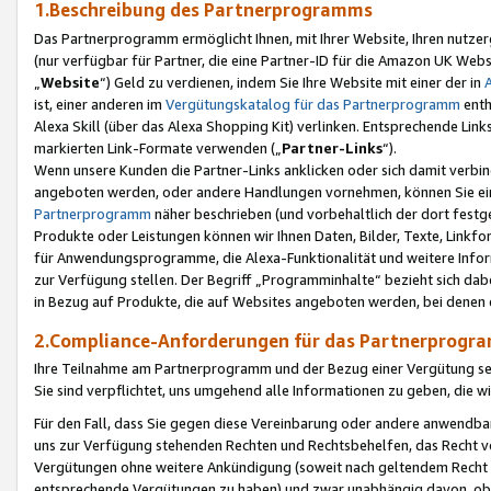
1.Beschreibung des Partnerprogramms
Das Partnerprogramm ermöglicht Ihnen, mit Ihrer Website, Ihren nutzer
(nur verfügbar für Partner, die eine Partner-ID für die Amazon UK We
„
Website
“) Geld zu verdienen, indem Sie Ihre Website mit einer der in
ist, einer anderen im
Vergütungskatalog für das Partnerprogramm
enth
Alexa Skill (über das Alexa Shopping Kit) verlinken. Entsprechende Lin
markierten Link-Formate verwenden („
Partner-Links
“).
Wenn unsere Kunden die Partner-Links anklicken oder sich damit verbi
angeboten werden, oder andere Handlungen vornehmen, können Sie eine
Partnerprogramm
näher beschrieben (und vorbehaltlich der dort festg
Produkte oder Leistungen können wir Ihnen Daten, Bilder, Texte, Linkfo
für Anwendungsprogramme, die Alexa-Funktionalität und weitere Inf
zur Verfügung stellen. Der Begriff „Programminhalte“ bezieht sich dabe
in Bezug auf Produkte, die auf Websites angeboten werden, bei denen 
2.Compliance-Anforderungen für das Partnerprog
Ihre Teilnahme am Partnerprogramm und der Bezug einer Vergütung setz
Sie sind verpflichtet, uns umgehend alle Informationen zu geben, die w
Für den Fall, dass Sie gegen diese Vereinbarung oder andere anwendba
uns zur Verfügung stehenden Rechten und Rechtsbehelfen, das Recht vo
Vergütungen ohne weitere Ankündigung (soweit nach geltendem Recht z
entsprechende Vergütungen zu haben) und zwar unabhängig davon, ob 