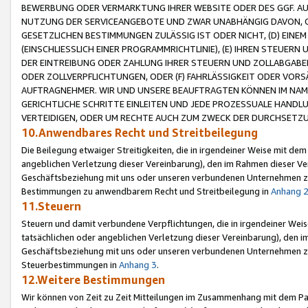
BEWERBUNG ODER VERMARKTUNG IHRER WEBSITE ODER DES GGF. AUF 
NUTZUNG DER SERVICEANGEBOTE UND ZWAR UNABHÄNGIG DAVON, O
GESETZLICHEN BESTIMMUNGEN ZULÄSSIG IST ODER NICHT, (D) EINE
(EINSCHLIESSLICH EINER PROGRAMMRICHTLINIE), (E) IHREN STEUER
DER EINTREIBUNG ODER ZAHLUNG IHRER STEUERN UND ZOLLABGAB
ODER ZOLLVERPFLICHTUNGEN, ODER (F) FAHRLÄSSIGKEIT ODER VORS
AUFTRAGNEHMER. WIR UND UNSERE BEAUFTRAGTEN KÖNNEN IM NAME
GERICHTLICHE SCHRITTE EINLEITEN UND JEDE PROZESSUALE HAND
VERTEIDIGEN, ODER UM RECHTE AUCH ZUM ZWECK DER DURCHSETZU
10.Anwendbares Recht und Streitbeilegung
Die Beilegung etwaiger Streitigkeiten, die in irgendeiner Weise mit de
angeblichen Verletzung dieser Vereinbarung), den im Rahmen dieser Ve
Geschäftsbeziehung mit uns oder unseren verbundenen Unternehmen zu
Bestimmungen zu anwendbarem Recht und Streitbeilegung in
Anhang 
11.Steuern
Steuern und damit verbundene Verpflichtungen, die in irgendeiner Wei
tatsächlichen oder angeblichen Verletzung dieser Vereinbarung), den 
Geschäftsbeziehung mit uns oder unseren verbundenen Unternehmen z
Steuerbestimmungen in
Anhang 3
.
12.Weitere Bestimmungen
Wir können von Zeit zu Zeit Mitteilungen im Zusammenhang mit dem Par