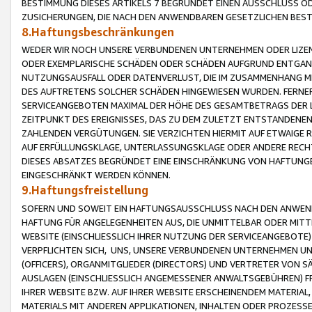
BESTIMMUNG DIESES ARTIKELS 7 BEGRÜNDET EINEN AUSSCHLUSS 
ZUSICHERUNGEN, DIE NACH DEN ANWENDBAREN GESETZLICHEN BE
8.Haftungsbeschränkungen
WEDER WIR NOCH UNSERE VERBUNDENEN UNTERNEHMEN ODER LIZEN
ODER EXEMPLARISCHE SCHÄDEN ODER SCHÄDEN AUFGRUND ENTGANG
NUTZUNGSAUSFALL ODER DATENVERLUST, DIE IM ZUSAMMENHANG MI
DES AUFTRETENS SOLCHER SCHÄDEN HINGEWIESEN WURDEN. FERN
SERVICEANGEBOTEN MAXIMAL DER HÖHE DES GESAMTBETRAGS DER 
ZEITPUNKT DES EREIGNISSES, DAS ZU DEM ZULETZT ENTSTANDENE
ZAHLENDEN VERGÜTUNGEN. SIE VERZICHTEN HIERMIT AUF ETWAIGE 
AUF ERFÜLLUNGSKLAGE, UNTERLASSUNGSKLAGE ODER ANDERE RECHT
DIESES ABSATZES BEGRÜNDET EINE EINSCHRÄNKUNG VON HAFTUNG
EINGESCHRÄNKT WERDEN KÖNNEN.
9.Haftungsfreistellung
SOFERN UND SOWEIT EIN HAFTUNGSAUSSCHLUSS NACH DEN ANWENDB
HAFTUNG FÜR ANGELEGENHEITEN AUS, DIE UNMITTELBAR ODER MITT
WEBSITE (EINSCHLIESSLICH IHRER NUTZUNG DER SERVICEANGEBOTE)
VERPFLICHTEN SICH, UNS, UNSERE VERBUNDENEN UNTERNEHMEN UN
(OFFICERS), ORGANMITGLIEDER (DIRECTORS) UND VERTRETER VON 
AUSLAGEN (EINSCHLIESSLICH ANGEMESSENER ANWALTSGEBÜHREN) FR
IHRER WEBSITE BZW. AUF IHRER WEBSITE ERSCHEINENDEM MATERIAL
MATERIALS MIT ANDEREN APPLIKATIONEN, INHALTEN ODER PROZESSE