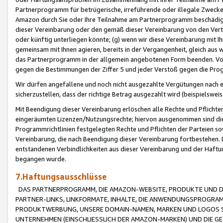
Partnerprogramm für betrügerische, irreführende oder illegale Zwecke
Amazon durch Sie oder Ihre Teilnahme am Partnerprogramm beschädig
dieser Vereinbarung oder den gemäß dieser Vereinbarung von den Vertr
oder künftig unterliegen könnte; (g) wenn wir diese Vereinbarung mit I
gemeinsam mit Ihnen agieren, bereits in der Vergangenheit, gleich aus
das Partnerprogramm in der allgemein angebotenen Form beenden. Vors
gegen die Bestimmungen der Ziffer 5 und jeder Verstoß gegen die Prog
Wir dürfen angefallene und noch nicht ausgezahlte Vergütungen nach 
sicherzustellen, dass der richtige Betrag ausgezahlt wird (beispielsw
Mit Beendigung dieser Vereinbarung erlöschen alle Rechte und Pflichte
eingeräumten Lizenzen/Nutzungsrechte; hiervon ausgenommen sind die in 
Programmrichtlinien festgelegten Rechte und Pflichten der Parteien sow
Vereinbarung, die nach Beendigung dieser Vereinbarung fortbestehen. D
entstandenen Verbindlichkeiten aus dieser Vereinbarung und der Haft
begangen wurde.
7.Haftungsausschlüsse
DAS PARTNERPROGRAMM, DIE AMAZON-WEBSITE, PRODUKTE UND DI
PARTNER-LINKS, LINKFORMATE, INHALTE, DIE ANWENDUNGSPROGR
PRODUKTWERBUNG, UNSERE DOMAIN-NAMEN, MARKEN UND LOGOS S
UNTERNEHMEN (EINSCHLIESSLICH DER AMAZON-MARKEN) UND DIE GE