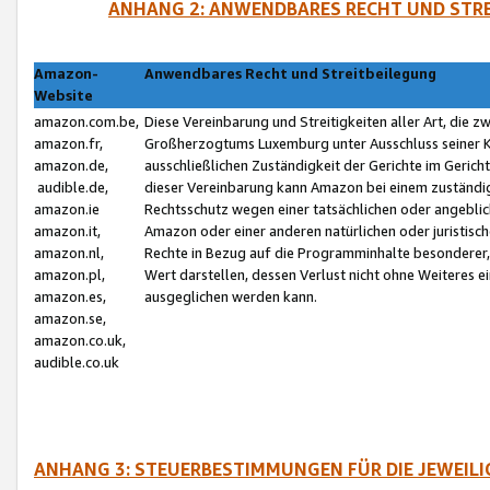
ANHANG 2: ANWENDBARES RECHT UND STRE
Amazon-
Anwendbares Recht und Streitbeilegung
Website
amazon.com.be,
Diese Vereinbarung und Streitigkeiten aller Art, die 
amazon.fr,
Großherzogtums Luxemburg unter Ausschluss seiner Kol
amazon.de,
ausschließlichen Zuständigkeit der Gerichte im Geri
audible.de,
dieser Vereinbarung kann Amazon bei einem zuständig
amazon.ie
Rechtsschutz wegen einer tatsächlichen oder angebli
amazon.it,
Amazon oder einer anderen natürlichen oder juristisc
amazon.nl,
Rechte in Bezug auf die Programminhalte besonderer,
amazon.pl,
Wert darstellen, dessen Verlust nicht ohne Weiteres e
amazon.es,
ausgeglichen werden kann.
amazon.se,
amazon.co.uk,
audible.co.uk
ANHANG 3: STEUERBESTIMMUNGEN FÜR DIE JEWEIL