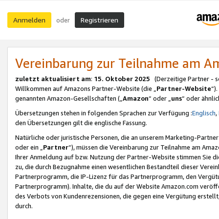
Anmelden
Registrieren
oder
Vereinbarung zur Teilnahme am 
zuletzt aktualisiert am
:
15. Oktober 2025
(Derzeitige Partner - 
Willkommen auf Amazons Partner-Website (die „
Partner-Website
“)
genannten Amazon-Gesellschaften („
Amazon
“ oder „
uns
“ oder ähnli
Übersetzungen stehen in folgenden Sprachen zur Verfügung :
Englisch
,
den Übersetzungen gilt die englische Fassung.
Natürliche oder juristische Personen, die an unserem Marketing-Partn
oder ein „
Partner
“), müssen die Vereinbarung zur Teilnahme am Ama
Ihrer Anmeldung auf bzw. Nutzung der Partner-Website stimmen Sie die
zu, die durch Bezugnahme einen wesentlichen Bestandteil dieser Verei
Partnerprogramm, die IP-Lizenz für das Partnerprogramm, den Vergütu
Partnerprogramm). Inhalte, die du auf der Website Amazon.com veröffe
des Verbots von Kundenrezensionen, die gegen eine Vergütung erstellt, 
durch.