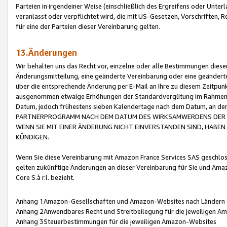
Parteien in irgendeiner Weise (einschließlich des Ergreifens oder Unt
veranlasst oder verpflichtet wird, die mit US-Gesetzen, Vorschriften,
für eine der Parteien dieser Vereinbarung gelten.
13.Änderungen
Wir behalten uns das Recht vor, einzelne oder alle Bestimmungen diese
Änderungsmitteilung, eine geänderte Vereinbarung oder eine geänderte 
über die entsprechende Änderung per E-Mail an Ihre zu diesem Zeitpun
ausgenommen etwaige Erhöhungen der Standardvergütung im Rahmen
Datum, jedoch frühestens sieben Kalendertage nach dem Datum, an de
PARTNERPROGRAMM NACH DEM DATUM DES WIRKSAMWERDENS DER Ä
WENN SIE MIT EINER ÄNDERUNG NICHT EINVERSTANDEN SIND, HABEN S
KÜNDIGEN.
Wenn Sie diese Vereinbarung mit Amazon France Services SAS geschlo
gelten zukünftige Änderungen an dieser Vereinbarung für Sie und Ama
Core S.à r.l. bezieht.
Anhang 1Amazon-Gesellschaften und Amazon-Websites nach Ländern
Anhang 2Anwendbares Recht und Streitbeilegung für die jeweiligen 
Anhang 3Steuerbestimmungen für die jeweiligen Amazon-Websites