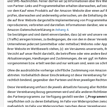
und SMS-Nachrichten. Ferner dürfen wir (a) Informationen über Ihre We
von Partner-Links und Programminhalten erhalten überwachen, aufzei
vor dem Kauf eines Produkts auf der Amazon-Website über einen auf Ih
prüfen, überwachen und anderweitig untersuchen, um die Einhaltung dies
die auf Ihrer Website dargestellte Implementierung von Programminhalt
reproduzieren, verbreiten und darstellen. Informationen darüber, wie w
Amazon-Datenschutzerklärung in
Anhang 4
.
Sie bestätigen und sind damit einverstanden, dass (a) wir und unsere 
(Traffic) anregen können, zu Bedingungen, die von den in dieser Vere
Unternehmen jederzeit (unmittelbar oder mittelbar) Websites oder Appl
Ihrer Website im Wettbewerb stehen, (c) ein Versäumnis unsererseits, I
Verzicht auf unser Recht darstellt, die betroffene oder eine andere B
Aktualisierungen, Handlungen und Zustimmungen, die wir ggf. im Rahme
vorgenommen bzw. erteilt werden und nur wirksam sind, wenn sie schri
Ohne die ausdrückliche vorherige schriftliche Zustimmung von Amazon
abtreten. Vorbehaltlich dieser Einschränkung ist diese Vereinbarung f
rechtlich bindend, gegenüber den Parteien und ihren jeweiligen Rech
Diese Vereinbarung umfasst die jeweils aktuellste Fassung aller Richtli
dieser Vereinbarung Bezug genommen wird und alle anderen Richtlinie
des Partnerprogramms zur Verfügung gestellt werden („
Programmric
verpflichten sich zu deren Einhaltung. Im Falle von Widersprüchen zwi
maßgeblich. Im Falle von Widersprüchen zwischen dieser Vereinbarun