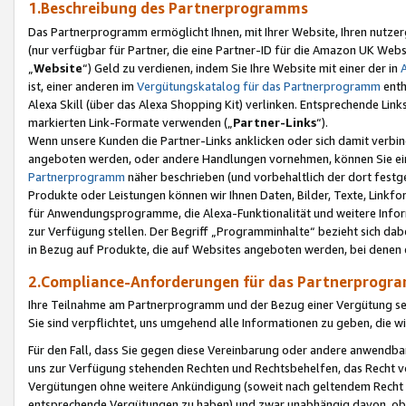
1.Beschreibung des Partnerprogramms
Das Partnerprogramm ermöglicht Ihnen, mit Ihrer Website, Ihren nutzer
(nur verfügbar für Partner, die eine Partner-ID für die Amazon UK We
„
Website
“) Geld zu verdienen, indem Sie Ihre Website mit einer der in
ist, einer anderen im
Vergütungskatalog für das Partnerprogramm
enth
Alexa Skill (über das Alexa Shopping Kit) verlinken. Entsprechende Lin
markierten Link-Formate verwenden („
Partner-Links
“).
Wenn unsere Kunden die Partner-Links anklicken oder sich damit verbi
angeboten werden, oder andere Handlungen vornehmen, können Sie eine
Partnerprogramm
näher beschrieben (und vorbehaltlich der dort festg
Produkte oder Leistungen können wir Ihnen Daten, Bilder, Texte, Linkfo
für Anwendungsprogramme, die Alexa-Funktionalität und weitere Inf
zur Verfügung stellen. Der Begriff „Programminhalte“ bezieht sich dabe
in Bezug auf Produkte, die auf Websites angeboten werden, bei denen 
2.Compliance-Anforderungen für das Partnerprog
Ihre Teilnahme am Partnerprogramm und der Bezug einer Vergütung setz
Sie sind verpflichtet, uns umgehend alle Informationen zu geben, die w
Für den Fall, dass Sie gegen diese Vereinbarung oder andere anwendba
uns zur Verfügung stehenden Rechten und Rechtsbehelfen, das Recht vo
Vergütungen ohne weitere Ankündigung (soweit nach geltendem Recht z
entsprechende Vergütungen zu haben) und zwar unabhängig davon, ob 