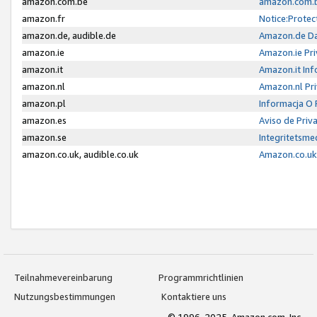
amazon.com.be
amazon.com.b
amazon.fr
Notice:Protec
amazon.de, audible.de
Amazon.de Da
amazon.ie
Amazon.ie Pri
amazon.it
Amazon.it Inf
amazon.nl
Amazon.nl Pri
amazon.pl
Informacja O
amazon.es
Aviso de Priv
amazon.se
Integritetsm
amazon.co.uk, audible.co.uk
Amazon.co.uk 
Teilnahmevereinbarung
Programmrichtlinien
Nutzungsbestimmungen
Kontaktiere uns