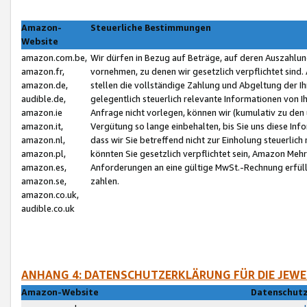
Amazon-
Steuerliche Bestimmungen
Website
amazon.com.be,
Wir dürfen in Bezug auf Beträge, auf deren Auszahlun
amazon.fr,
vornehmen, zu denen wir gesetzlich verpflichtet sind
amazon.de,
stellen die vollständige Zahlung und Abgeltung der 
audible.de,
gelegentlich steuerlich relevante Informationen von I
amazon.ie
Anfrage nicht vorlegen, können wir (kumulativ zu de
amazon.it,
Vergütung so lange einbehalten, bis Sie uns diese Inf
amazon.nl,
dass wir Sie betreffend nicht zur Einholung steuerlich 
amazon.pl,
könnten Sie gesetzlich verpflichtet sein, Amazon Meh
amazon.es,
Anforderungen an eine gültige MwSt.-Rechnung erfüllt
amazon.se,
zahlen.
amazon.co.uk,
audible.co.uk
ANHANG 4: DATENSCHUTZERKLÄRUNG FÜR DIE JEWE
Amazon-Website
Datenschutz