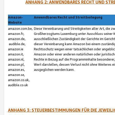
ANHANG 2: ANWENDBARES RECHT UND STRE
Amazon-
Anwendbares Recht und Streitbeilegung
Website
amazon.com.be,
Diese Vereinbarung und Streitigkeiten aller Art, die 
amazon.fr,
Großherzogtums Luxemburg unter Ausschluss seiner Kol
amazon.de,
ausschließlichen Zuständigkeit der Gerichte im Geri
audible.de,
dieser Vereinbarung kann Amazon bei einem zuständig
amazon.ie
Rechtsschutz wegen einer tatsächlichen oder angebli
amazon.it,
Amazon oder einer anderen natürlichen oder juristisc
amazon.nl,
Rechte in Bezug auf die Programminhalte besonderer,
amazon.pl,
Wert darstellen, dessen Verlust nicht ohne Weiteres e
amazon.es,
ausgeglichen werden kann.
amazon.se,
amazon.co.uk,
audible.co.uk
ANHANG 3: STEUERBESTIMMUNGEN FÜR DIE JEWEIL