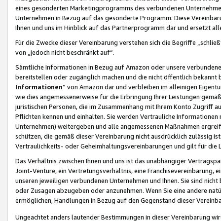
eines gesonderten Marketingprogramms des verbundenen Unternehmens
Unternehmen in Bezug auf das gesonderte Programm. Diese Vereinbarung
Ihnen und uns im Hinblick auf das Partnerprogramm dar und ersetzt al
Für die Zwecke dieser Vereinbarung verstehen sich die Begriffe „schließ
von „jedoch nicht beschränkt auf“.
Sämtliche Informationen in Bezug auf Amazon oder unsere verbunde
bereitstellen oder zugänglich machen und die nicht öffentlich bekannt bz
Informationen
“ von Amazon dar und verbleiben im alleinigen Eigent
wie dies angemessenerweise für die Erbringung Ihrer Leistungen gemäß d
juristischen Personen, die im Zusammenhang mit Ihrem Konto Zugriff au
Pflichten kennen und einhalten. Sie werden Vertrauliche Informationen 
Unternehmen) weitergeben und alle angemessenen Maßnahmen ergreifen
schützen, die gemäß dieser Vereinbarung nicht ausdrücklich zulässig is
Vertraulichkeits- oder Geheimhaltungsvereinbarungen und gilt für die
Das Verhältnis zwischen Ihnen und uns ist das unabhängiger Vertragspa
Joint-Venture, ein Vertretungsverhältnis, eine Franchisevereinbarung, 
unseren jeweiligen verbundenen Unternehmen und Ihnen. Sie sind ni
oder Zusagen abzugeben oder anzunehmen. Wenn Sie eine andere natürli
ermöglichen, Handlungen in Bezug auf den Gegenstand dieser Vereinbar
Ungeachtet anders lautender Bestimmungen in dieser Vereinbarung wird