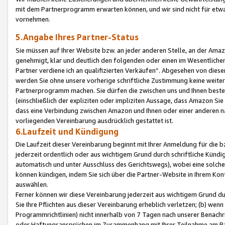
mit dem Partnerprogramm erwarten können, und wir sind nicht für etwa
vornehmen.
5.Angabe Ihres Partner-Status
Sie müssen auf Ihrer Website bzw. an jeder anderen Stelle, an der Am
genehmigt, klar und deutlich den folgenden oder einen im Wesentlichen
Partner verdiene ich an qualifizierten Verkäufen“. Abgesehen von die
werden Sie ohne unsere vorherige schriftliche Zustimmung keine weite
Partnerprogramm machen. Sie dürfen die zwischen uns und Ihnen best
(einschließlich der expliziten oder impliziten Aussage, dass Amazon Si
dass eine Verbindung zwischen Amazon und Ihnen oder einer anderen natü
vorliegenden Vereinbarung ausdrücklich gestattet ist.
6.Laufzeit und Kündigung
Die Laufzeit dieser Vereinbarung beginnt mit Ihrer Anmeldung für die 
jederzeit ordentlich oder aus wichtigem Grund durch schriftliche Kündi
automatisch und unter Ausschluss des Gerichtswegs), wobei eine solch
können kündigen, indem Sie sich über die Partner-Website in Ihrem Ko
auswählen.
Ferner können wir diese Vereinbarung jederzeit aus wichtigem Grund dur
Sie Ihre Pflichten aus dieser Vereinbarung erheblich verletzen; (b) wen
Programmrichtlinien) nicht innerhalb von 7 Tagen nach unserer Benachr
oder Haftungsansprüchen im Zusammenhang mit Ihrer Teilnahme am Pa