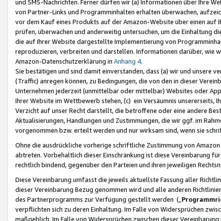
und SMS-Nachrichten. Ferner dürfen wir (a) Informationen über Ihre We
von Partner-Links und Programminhalten erhalten überwachen, aufzei
vor dem Kauf eines Produkts auf der Amazon-Website über einen auf Ih
prüfen, überwachen und anderweitig untersuchen, um die Einhaltung dies
die auf Ihrer Website dargestellte Implementierung von Programminhalt
reproduzieren, verbreiten und darstellen. Informationen darüber, wie w
Amazon-Datenschutzerklärung in
Anhang 4
.
Sie bestätigen und sind damit einverstanden, dass (a) wir und unsere 
(Traffic) anregen können, zu Bedingungen, die von den in dieser Vere
Unternehmen jederzeit (unmittelbar oder mittelbar) Websites oder Appl
Ihrer Website im Wettbewerb stehen, (c) ein Versäumnis unsererseits, I
Verzicht auf unser Recht darstellt, die betroffene oder eine andere B
Aktualisierungen, Handlungen und Zustimmungen, die wir ggf. im Rahme
vorgenommen bzw. erteilt werden und nur wirksam sind, wenn sie schri
Ohne die ausdrückliche vorherige schriftliche Zustimmung von Amazon
abtreten. Vorbehaltlich dieser Einschränkung ist diese Vereinbarung f
rechtlich bindend, gegenüber den Parteien und ihren jeweiligen Rech
Diese Vereinbarung umfasst die jeweils aktuellste Fassung aller Richtli
dieser Vereinbarung Bezug genommen wird und alle anderen Richtlinie
des Partnerprogramms zur Verfügung gestellt werden („
Programmric
verpflichten sich zu deren Einhaltung. Im Falle von Widersprüchen zwi
maßgeblich. Im Falle von Widersprüchen zwischen dieser Vereinbarun