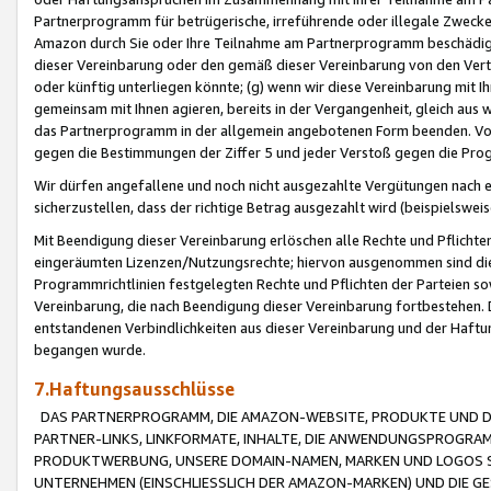
Partnerprogramm für betrügerische, irreführende oder illegale Zwecke
Amazon durch Sie oder Ihre Teilnahme am Partnerprogramm beschädig
dieser Vereinbarung oder den gemäß dieser Vereinbarung von den Vertr
oder künftig unterliegen könnte; (g) wenn wir diese Vereinbarung mit I
gemeinsam mit Ihnen agieren, bereits in der Vergangenheit, gleich aus
das Partnerprogramm in der allgemein angebotenen Form beenden. Vors
gegen die Bestimmungen der Ziffer 5 und jeder Verstoß gegen die Prog
Wir dürfen angefallene und noch nicht ausgezahlte Vergütungen nach 
sicherzustellen, dass der richtige Betrag ausgezahlt wird (beispielsw
Mit Beendigung dieser Vereinbarung erlöschen alle Rechte und Pflichte
eingeräumten Lizenzen/Nutzungsrechte; hiervon ausgenommen sind die in 
Programmrichtlinien festgelegten Rechte und Pflichten der Parteien sow
Vereinbarung, die nach Beendigung dieser Vereinbarung fortbestehen. D
entstandenen Verbindlichkeiten aus dieser Vereinbarung und der Haft
begangen wurde.
7.Haftungsausschlüsse
DAS PARTNERPROGRAMM, DIE AMAZON-WEBSITE, PRODUKTE UND DI
PARTNER-LINKS, LINKFORMATE, INHALTE, DIE ANWENDUNGSPROGR
PRODUKTWERBUNG, UNSERE DOMAIN-NAMEN, MARKEN UND LOGOS S
UNTERNEHMEN (EINSCHLIESSLICH DER AMAZON-MARKEN) UND DIE GE