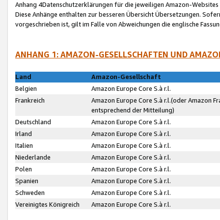
Anhang 4Datenschutzerklärungen für die jeweiligen Amazon-Websites
Diese Anhänge enthalten zur besseren Übersicht Übersetzungen. Sofe
vorgeschrieben ist, gilt im Falle von Abweichungen die englische Fass
ANHANG 1: AMAZON-GESELLSCHAFTEN UND AMAZO
Land
Amazon-Gesellschaft
Belgien
Amazon Europe Core S.à r.l.
Frankreich
Amazon Europe Core S.à r.l.(oder Amazon Fr
entsprechend der Mitteilung)
Deutschland
Amazon Europe Core S.à r.l.
Irland
Amazon Europe Core S.à r.l.
Italien
Amazon Europe Core S.à r.l.
Niederlande
Amazon Europe Core S.à r.l.
Polen
Amazon Europe Core S.à r.l.
Spanien
Amazon Europe Core S.à r.l.
Schweden
Amazon Europe Core S.à r.l.
Vereinigtes Königreich
Amazon Europe Core S.à r.l.