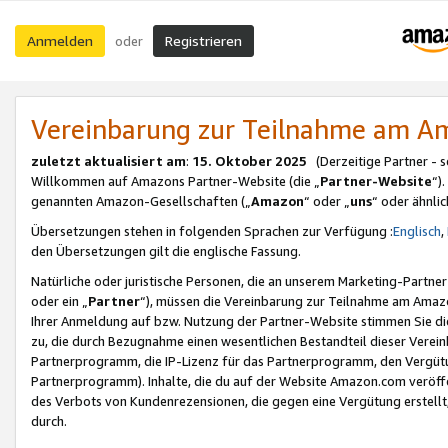
Anmelden
Registrieren
oder
Vereinbarung zur Teilnahme am 
zuletzt aktualisiert am
:
15. Oktober 2025
(Derzeitige Partner - 
Willkommen auf Amazons Partner-Website (die „
Partner-Website
“)
genannten Amazon-Gesellschaften („
Amazon
“ oder „
uns
“ oder ähnli
Übersetzungen stehen in folgenden Sprachen zur Verfügung :
Englisch
,
den Übersetzungen gilt die englische Fassung.
Natürliche oder juristische Personen, die an unserem Marketing-Partn
oder ein „
Partner
“), müssen die Vereinbarung zur Teilnahme am Ama
Ihrer Anmeldung auf bzw. Nutzung der Partner-Website stimmen Sie die
zu, die durch Bezugnahme einen wesentlichen Bestandteil dieser Verei
Partnerprogramm, die IP-Lizenz für das Partnerprogramm, den Vergütu
Partnerprogramm). Inhalte, die du auf der Website Amazon.com veröffe
des Verbots von Kundenrezensionen, die gegen eine Vergütung erstellt, 
durch.