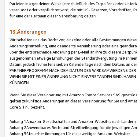
Parteien in irgendeiner Weise (einschließlich des Ergreifens oder Unt
veranlasst oder verpflichtet wird, die mit US-Gesetzen, Vorschriften,
für eine der Parteien dieser Vereinbarung gelten.
13.Änderungen
Wir behalten uns das Recht vor, einzelne oder alle Bestimmungen diese
Änderungsmitteilung, eine geänderte Vereinbarung oder eine geänderte 
über die entsprechende Änderung per E-Mail an Ihre zu diesem Zeitpun
ausgenommen etwaige Erhöhungen der Standardvergütung im Rahmen
Datum, jedoch frühestens sieben Kalendertage nach dem Datum, an de
PARTNERPROGRAMM NACH DEM DATUM DES WIRKSAMWERDENS DER Ä
WENN SIE MIT EINER ÄNDERUNG NICHT EINVERSTANDEN SIND, HABEN S
KÜNDIGEN.
Wenn Sie diese Vereinbarung mit Amazon France Services SAS geschlo
gelten zukünftige Änderungen an dieser Vereinbarung für Sie und Ama
Core S.à r.l. bezieht.
Anhang 1Amazon-Gesellschaften und Amazon-Websites nach Ländern
Anhang 2Anwendbares Recht und Streitbeilegung für die jeweiligen 
Anhang 3Steuerbestimmungen für die jeweiligen Amazon-Websites