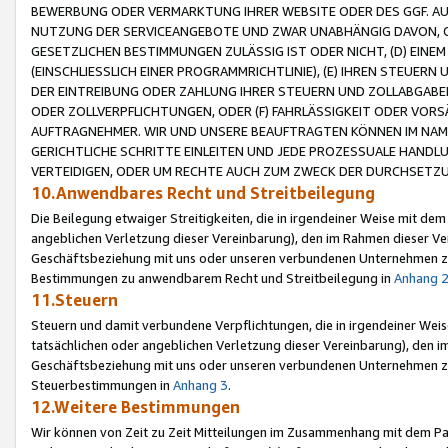
BEWERBUNG ODER VERMARKTUNG IHRER WEBSITE ODER DES GGF. AUF 
NUTZUNG DER SERVICEANGEBOTE UND ZWAR UNABHÄNGIG DAVON, O
GESETZLICHEN BESTIMMUNGEN ZULÄSSIG IST ODER NICHT, (D) EINE
(EINSCHLIESSLICH EINER PROGRAMMRICHTLINIE), (E) IHREN STEUER
DER EINTREIBUNG ODER ZAHLUNG IHRER STEUERN UND ZOLLABGAB
ODER ZOLLVERPFLICHTUNGEN, ODER (F) FAHRLÄSSIGKEIT ODER VORS
AUFTRAGNEHMER. WIR UND UNSERE BEAUFTRAGTEN KÖNNEN IM NAME
GERICHTLICHE SCHRITTE EINLEITEN UND JEDE PROZESSUALE HAND
VERTEIDIGEN, ODER UM RECHTE AUCH ZUM ZWECK DER DURCHSETZU
10.Anwendbares Recht und Streitbeilegung
Die Beilegung etwaiger Streitigkeiten, die in irgendeiner Weise mit de
angeblichen Verletzung dieser Vereinbarung), den im Rahmen dieser Ve
Geschäftsbeziehung mit uns oder unseren verbundenen Unternehmen zu
Bestimmungen zu anwendbarem Recht und Streitbeilegung in
Anhang 
11.Steuern
Steuern und damit verbundene Verpflichtungen, die in irgendeiner Wei
tatsächlichen oder angeblichen Verletzung dieser Vereinbarung), den 
Geschäftsbeziehung mit uns oder unseren verbundenen Unternehmen z
Steuerbestimmungen in
Anhang 3
.
12.Weitere Bestimmungen
Wir können von Zeit zu Zeit Mitteilungen im Zusammenhang mit dem Par