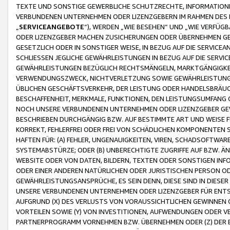
TEXTE UND SONSTIGE GEWERBLICHE SCHUTZRECHTE, INFORMATIONE
VERBUNDENEN UNTERNEHMEN ODER LIZENZGEBERN IM RAHMEN DES
„
SERVICEANGEBOTE
“), WERDEN „WIE BESEHEN“ UND „WIE VERFÜ
ODER LIZENZGEBER MACHEN ZUSICHERUNGEN ODER ÜBERNEHMEN GEW
GESETZLICH ODER IN SONSTIGER WEISE, IN BEZUG AUF DIE SERVI
SCHLIESSEN JEGLICHE GEWÄHRLEISTUNGEN IN BEZUG AUF DIE SERVI
GEWÄHRLEISTUNGEN BEZÜGLICH RECHTSMÄNGELN, MARKTGÄNGIGKEIT
VERWENDUNGSZWECK, NICHTVERLETZUNG SOWIE GEWÄHRLEISTUNGEN 
ÜBLICHEN GESCHÄFTSVERKEHR, DER LEISTUNG ODER HANDELSBRÄUCH
BESCHAFFENHEIT, MERKMALE, FUNKTIONEN, DEN LEISTUNGSUMFANG 
NOCH UNSERE VERBUNDENEN UNTERNEHMEN ODER LIZENZGEBER GEWÄ
BESCHRIEBEN DURCHGÄNGIG BZW. AUF BESTIMMTE ART UND WEISE
KORREKT, FEHLERFREI ODER FREI VON SCHÄDLICHEN KOMPONENTEN
HAFTEN FÜR: (A) FEHLER, UNGENAUIGKEITEN, VIREN, SCHADSOFTW
SYSTEMABSTÜRZE; ODER (B) UNBERECHTIGTE ZUGRIFFE AUF BZW. 
WEBSITE ODER VON DATEN, BILDERN, TEXTEN ODER SONSTIGEN INF
ODER EINER ANDEREN NATÜRLICHEN ODER JURISTISCHEN PERSON OD
GEWÄHRLEISTUNGSANSPRÜCHE, ES SEIN DENN, DIESE SIND IN DIES
UNSERE VERBUNDENEN UNTERNEHMEN ODER LIZENZGEBER FÜR EN
AUFGRUND (X) DES VERLUSTS VON VORAUSSICHTLICHEN GEWINNEN
VORTEILEN SOWIE (Y) VON INVESTITIONEN, AUFWENDUNGEN ODER VE
PARTNERPROGRAMM VORNEHMEN BZW. ÜBERNEHMEN ODER (Z) DER 