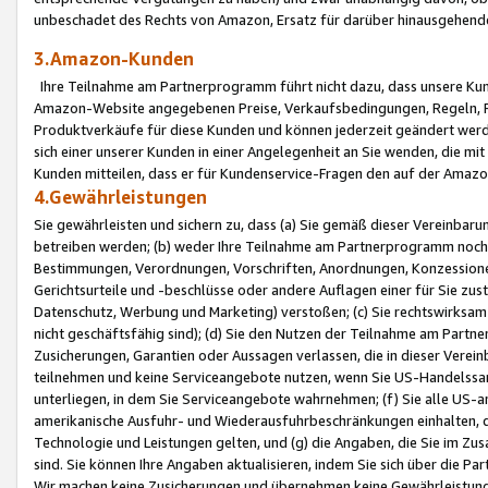
unbeschadet des Rechts von Amazon, Ersatz für darüber hinausgehen
3.Amazon-Kunden
Ihre Teilnahme am Partnerprogramm führt nicht dazu, dass unsere Kun
Amazon-Website angegebenen Preise, Verkaufsbedingungen, Regeln, Ri
Produktverkäufe für diese Kunden und können jederzeit geändert werde
sich einer unserer Kunden in einer Angelegenheit an Sie wenden, die 
Kunden mitteilen, dass er für Kundenservice-Fragen den auf der Ama
4.Gewährleistungen
Sie gewährleisten und sichern zu, dass (a) Sie gemäß dieser Vereinba
betreiben werden; (b) weder Ihre Teilnahme am Partnerprogramm noch d
Bestimmungen, Verordnungen, Vorschriften, Anordnungen, Konzessionen,
Gerichtsurteile und -beschlüsse oder andere Auflagen einer für Sie zu
Datenschutz, Werbung und Marketing) verstoßen; (c) Sie rechtswirksam 
nicht geschäftsfähig sind); (d) Sie den Nutzen der Teilnahme am Partne
Zusicherungen, Garantien oder Aussagen verlassen, die in dieser Verein
teilnehmen und keine Serviceangebote nutzen, wenn Sie US-Handelssa
unterliegen, in dem Sie Serviceangebote wahrnehmen; (f) Sie alle US
amerikanische Ausfuhr- und Wiederausfuhrbeschränkungen einhalten, 
Technologie und Leistungen gelten, und (g) die Angaben, die Sie im 
sind. Sie können Ihre Angaben aktualisieren, indem Sie sich über die 
Wir machen keine Zusicherungen und übernehmen keine Gewährleistun