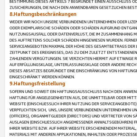
BESTIMMUNG DIESES ARTIKELS 7 BEGRÜNDET EINEN AUSSCHLUSS 
ZUSICHERUNGEN, DIE NACH DEN ANWENDBAREN GESETZLICHEN BE
8.Haftungsbeschränkungen
WEDER WIR NOCH UNSERE VERBUNDENEN UNTERNEHMEN ODER LIZEN
ODER EXEMPLARISCHE SCHÄDEN ODER SCHÄDEN AUFGRUND ENTGANG
NUTZUNGSAUSFALL ODER DATENVERLUST, DIE IM ZUSAMMENHANG MI
DES AUFTRETENS SOLCHER SCHÄDEN HINGEWIESEN WURDEN. FERN
SERVICEANGEBOTEN MAXIMAL DER HÖHE DES GESAMTBETRAGS DER 
ZEITPUNKT DES EREIGNISSES, DAS ZU DEM ZULETZT ENTSTANDENE
ZAHLENDEN VERGÜTUNGEN. SIE VERZICHTEN HIERMIT AUF ETWAIGE 
AUF ERFÜLLUNGSKLAGE, UNTERLASSUNGSKLAGE ODER ANDERE RECHT
DIESES ABSATZES BEGRÜNDET EINE EINSCHRÄNKUNG VON HAFTUNG
EINGESCHRÄNKT WERDEN KÖNNEN.
9.Haftungsfreistellung
SOFERN UND SOWEIT EIN HAFTUNGSAUSSCHLUSS NACH DEN ANWENDB
HAFTUNG FÜR ANGELEGENHEITEN AUS, DIE UNMITTELBAR ODER MITT
WEBSITE (EINSCHLIESSLICH IHRER NUTZUNG DER SERVICEANGEBOTE)
VERPFLICHTEN SICH, UNS, UNSERE VERBUNDENEN UNTERNEHMEN UN
(OFFICERS), ORGANMITGLIEDER (DIRECTORS) UND VERTRETER VON 
AUSLAGEN (EINSCHLIESSLICH ANGEMESSENER ANWALTSGEBÜHREN) FR
IHRER WEBSITE BZW. AUF IHRER WEBSITE ERSCHEINENDEM MATERIAL
MATERIALS MIT ANDEREN APPLIKATIONEN, INHALTEN ODER PROZESSE