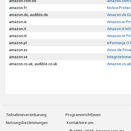
amazon.com.be
amazon.com.b
amazon.fr
Notice:Protec
amazon.de, audible.de
Amazon.de Da
amazon.ie
Amazon.ie Pri
amazon.it
Amazon.it Inf
amazon.nl
Amazon.nl Pri
amazon.pl
Informacja O
amazon.es
Aviso de Priv
amazon.se
Integritetsm
amazon.co.uk, audible.co.uk
Amazon.co.uk 
Teilnahmevereinbarung
Programmrichtlinien
Nutzungsbestimmungen
Kontaktiere uns