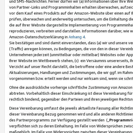
und SMS-Nachrichten. Ferner dürfen wir (a) Informationen über Ihre We
von Partner-Links und Programminhalten erhalten überwachen, aufzei
vor dem Kauf eines Produkts auf der Amazon-Website über einen auf Ih
prüfen, überwachen und anderweitig untersuchen, um die Einhaltung dies
die auf Ihrer Website dargestellte Implementierung von Programminhalt
reproduzieren, verbreiten und darstellen. Informationen darüber, wie w
Amazon-Datenschutzerklärung in
Anhang 4
.
Sie bestätigen und sind damit einverstanden, dass (a) wir und unsere 
(Traffic) anregen können, zu Bedingungen, die von den in dieser Vere
Unternehmen jederzeit (unmittelbar oder mittelbar) Websites oder Appl
Ihrer Website im Wettbewerb stehen, (c) ein Versäumnis unsererseits, I
Verzicht auf unser Recht darstellt, die betroffene oder eine andere B
Aktualisierungen, Handlungen und Zustimmungen, die wir ggf. im Rahme
vorgenommen bzw. erteilt werden und nur wirksam sind, wenn sie schri
Ohne die ausdrückliche vorherige schriftliche Zustimmung von Amazon
abtreten. Vorbehaltlich dieser Einschränkung ist diese Vereinbarung f
rechtlich bindend, gegenüber den Parteien und ihren jeweiligen Rech
Diese Vereinbarung umfasst die jeweils aktuellste Fassung aller Richtli
dieser Vereinbarung Bezug genommen wird und alle anderen Richtlinie
des Partnerprogramms zur Verfügung gestellt werden („
Programmric
verpflichten sich zu deren Einhaltung. Im Falle von Widersprüchen zwi
maßgeblich. Im Falle von Widersprüchen zwischen dieser Vereinbarun