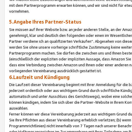
mit dem Partnerprogramm erwarten können, und wir sind nicht für etwa
vornehmen.
5.Angabe Ihres Partner-Status
Sie müssen auf Ihrer Website bzw. an jeder anderen Stelle, an der Am
genehmigt, klar und deutlich den folgenden oder einen im Wesentlichen
Partner verdiene ich an qualifizierten Verkäufen“. Abgesehen von die
werden Sie ohne unsere vorherige schriftliche Zustimmung keine weite
Partnerprogramm machen. Sie dürfen die zwischen uns und Ihnen best
(einschließlich der expliziten oder impliziten Aussage, dass Amazon Si
dass eine Verbindung zwischen Amazon und Ihnen oder einer anderen natü
vorliegenden Vereinbarung ausdrücklich gestattet ist.
6.Laufzeit und Kündigung
Die Laufzeit dieser Vereinbarung beginnt mit Ihrer Anmeldung für die 
jederzeit ordentlich oder aus wichtigem Grund durch schriftliche Kündi
automatisch und unter Ausschluss des Gerichtswegs), wobei eine solch
können kündigen, indem Sie sich über die Partner-Website in Ihrem Ko
auswählen.
Ferner können wir diese Vereinbarung jederzeit aus wichtigem Grund dur
Sie Ihre Pflichten aus dieser Vereinbarung erheblich verletzen; (b) wen
Programmrichtlinien) nicht innerhalb von 7 Tagen nach unserer Benachr
oder Haftungsansprüchen im Zusammenhang mit Ihrer Teilnahme am Pa