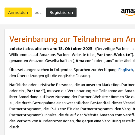
Anmelden
Registrieren
oder
Vereinbarung zur Teilnahme am 
zuletzt aktualisiert am
:
15. Oktober 2025
(Derzeitige Partner - 
Willkommen auf Amazons Partner-Website (die „
Partner-Website
“)
genannten Amazon-Gesellschaften („
Amazon
“ oder „
uns
“ oder ähnli
Übersetzungen stehen in folgenden Sprachen zur Verfügung :
Englisch
,
den Übersetzungen gilt die englische Fassung.
Natürliche oder juristische Personen, die an unserem Marketing-Partn
oder ein „
Partner
“), müssen die Vereinbarung zur Teilnahme am Ama
Ihrer Anmeldung auf bzw. Nutzung der Partner-Website stimmen Sie die
zu, die durch Bezugnahme einen wesentlichen Bestandteil dieser Verei
Partnerprogramm, die IP-Lizenz für das Partnerprogramm, den Vergütu
Partnerprogramm). Inhalte, die du auf der Website Amazon.com veröffe
des Verbots von Kundenrezensionen, die gegen eine Vergütung erstellt, 
durch.