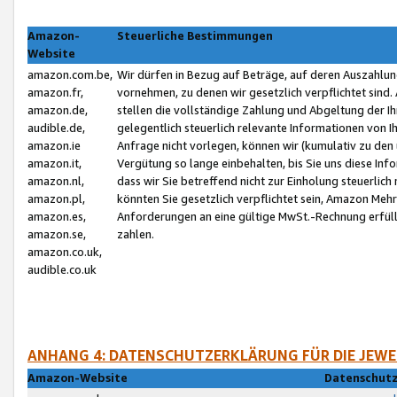
Amazon-
Steuerliche Bestimmungen
Website
amazon.com.be,
Wir dürfen in Bezug auf Beträge, auf deren Auszahlun
amazon.fr,
vornehmen, zu denen wir gesetzlich verpflichtet sind
amazon.de,
stellen die vollständige Zahlung und Abgeltung der 
audible.de,
gelegentlich steuerlich relevante Informationen von I
amazon.ie
Anfrage nicht vorlegen, können wir (kumulativ zu de
amazon.it,
Vergütung so lange einbehalten, bis Sie uns diese Inf
amazon.nl,
dass wir Sie betreffend nicht zur Einholung steuerlich 
amazon.pl,
könnten Sie gesetzlich verpflichtet sein, Amazon Meh
amazon.es,
Anforderungen an eine gültige MwSt.-Rechnung erfüllt
amazon.se,
zahlen.
amazon.co.uk,
audible.co.uk
ANHANG 4: DATENSCHUTZERKLÄRUNG FÜR DIE JEWE
Amazon-Website
Datenschutz