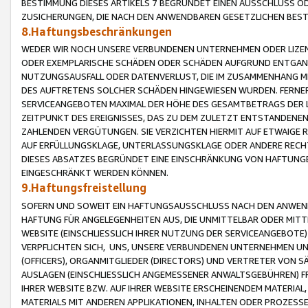
BESTIMMUNG DIESES ARTIKELS 7 BEGRÜNDET EINEN AUSSCHLUSS 
ZUSICHERUNGEN, DIE NACH DEN ANWENDBAREN GESETZLICHEN BE
8.Haftungsbeschränkungen
WEDER WIR NOCH UNSERE VERBUNDENEN UNTERNEHMEN ODER LIZEN
ODER EXEMPLARISCHE SCHÄDEN ODER SCHÄDEN AUFGRUND ENTGANG
NUTZUNGSAUSFALL ODER DATENVERLUST, DIE IM ZUSAMMENHANG MI
DES AUFTRETENS SOLCHER SCHÄDEN HINGEWIESEN WURDEN. FERN
SERVICEANGEBOTEN MAXIMAL DER HÖHE DES GESAMTBETRAGS DER 
ZEITPUNKT DES EREIGNISSES, DAS ZU DEM ZULETZT ENTSTANDENE
ZAHLENDEN VERGÜTUNGEN. SIE VERZICHTEN HIERMIT AUF ETWAIGE 
AUF ERFÜLLUNGSKLAGE, UNTERLASSUNGSKLAGE ODER ANDERE RECHT
DIESES ABSATZES BEGRÜNDET EINE EINSCHRÄNKUNG VON HAFTUNG
EINGESCHRÄNKT WERDEN KÖNNEN.
9.Haftungsfreistellung
SOFERN UND SOWEIT EIN HAFTUNGSAUSSCHLUSS NACH DEN ANWENDB
HAFTUNG FÜR ANGELEGENHEITEN AUS, DIE UNMITTELBAR ODER MITT
WEBSITE (EINSCHLIESSLICH IHRER NUTZUNG DER SERVICEANGEBOTE)
VERPFLICHTEN SICH, UNS, UNSERE VERBUNDENEN UNTERNEHMEN UN
(OFFICERS), ORGANMITGLIEDER (DIRECTORS) UND VERTRETER VON 
AUSLAGEN (EINSCHLIESSLICH ANGEMESSENER ANWALTSGEBÜHREN) FR
IHRER WEBSITE BZW. AUF IHRER WEBSITE ERSCHEINENDEM MATERIAL
MATERIALS MIT ANDEREN APPLIKATIONEN, INHALTEN ODER PROZESSE