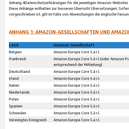
Anhang 4Datenschutzerklärungen für die jeweiligen Amazon-Websites
Diese Anhänge enthalten zur besseren Übersicht Übersetzungen. Sofe
vorgeschrieben ist, gilt im Falle von Abweichungen die englische Fass
ANHANG 1: AMAZON-GESELLSCHAFTEN UND AMAZO
Land
Amazon-Gesellschaft
Belgien
Amazon Europe Core S.à r.l.
Frankreich
Amazon Europe Core S.à r.l.(oder Amazon Fr
entsprechend der Mitteilung)
Deutschland
Amazon Europe Core S.à r.l.
Irland
Amazon Europe Core S.à r.l.
Italien
Amazon Europe Core S.à r.l.
Niederlande
Amazon Europe Core S.à r.l.
Polen
Amazon Europe Core S.à r.l.
Spanien
Amazon Europe Core S.à r.l.
Schweden
Amazon Europe Core S.à r.l.
Vereinigtes Königreich
Amazon Europe Core S.à r.l.