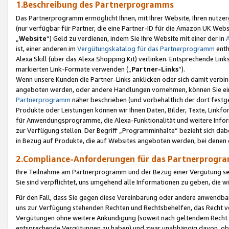
1.Beschreibung des Partnerprogramms
Das Partnerprogramm ermöglicht Ihnen, mit Ihrer Website, Ihren nutzer
(nur verfügbar für Partner, die eine Partner-ID für die Amazon UK We
„
Website
“) Geld zu verdienen, indem Sie Ihre Website mit einer der in
ist, einer anderen im
Vergütungskatalog für das Partnerprogramm
enth
Alexa Skill (über das Alexa Shopping Kit) verlinken. Entsprechende Lin
markierten Link-Formate verwenden („
Partner-Links
“).
Wenn unsere Kunden die Partner-Links anklicken oder sich damit verbi
angeboten werden, oder andere Handlungen vornehmen, können Sie eine
Partnerprogramm
näher beschrieben (und vorbehaltlich der dort festg
Produkte oder Leistungen können wir Ihnen Daten, Bilder, Texte, Linkfo
für Anwendungsprogramme, die Alexa-Funktionalität und weitere Inf
zur Verfügung stellen. Der Begriff „Programminhalte“ bezieht sich dabe
in Bezug auf Produkte, die auf Websites angeboten werden, bei denen 
2.Compliance-Anforderungen für das Partnerprog
Ihre Teilnahme am Partnerprogramm und der Bezug einer Vergütung setz
Sie sind verpflichtet, uns umgehend alle Informationen zu geben, die w
Für den Fall, dass Sie gegen diese Vereinbarung oder andere anwendba
uns zur Verfügung stehenden Rechten und Rechtsbehelfen, das Recht vo
Vergütungen ohne weitere Ankündigung (soweit nach geltendem Recht z
entsprechende Vergütungen zu haben) und zwar unabhängig davon, ob 