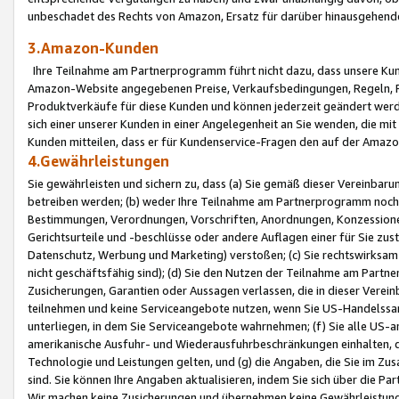
unbeschadet des Rechts von Amazon, Ersatz für darüber hinausgehen
3.Amazon-Kunden
Ihre Teilnahme am Partnerprogramm führt nicht dazu, dass unsere Kun
Amazon-Website angegebenen Preise, Verkaufsbedingungen, Regeln, Ri
Produktverkäufe für diese Kunden und können jederzeit geändert werde
sich einer unserer Kunden in einer Angelegenheit an Sie wenden, die 
Kunden mitteilen, dass er für Kundenservice-Fragen den auf der Ama
4.Gewährleistungen
Sie gewährleisten und sichern zu, dass (a) Sie gemäß dieser Vereinba
betreiben werden; (b) weder Ihre Teilnahme am Partnerprogramm noch d
Bestimmungen, Verordnungen, Vorschriften, Anordnungen, Konzessionen,
Gerichtsurteile und -beschlüsse oder andere Auflagen einer für Sie zu
Datenschutz, Werbung und Marketing) verstoßen; (c) Sie rechtswirksam 
nicht geschäftsfähig sind); (d) Sie den Nutzen der Teilnahme am Partne
Zusicherungen, Garantien oder Aussagen verlassen, die in dieser Verein
teilnehmen und keine Serviceangebote nutzen, wenn Sie US-Handelssa
unterliegen, in dem Sie Serviceangebote wahrnehmen; (f) Sie alle US
amerikanische Ausfuhr- und Wiederausfuhrbeschränkungen einhalten, 
Technologie und Leistungen gelten, und (g) die Angaben, die Sie im 
sind. Sie können Ihre Angaben aktualisieren, indem Sie sich über die 
Wir machen keine Zusicherungen und übernehmen keine Gewährleistun