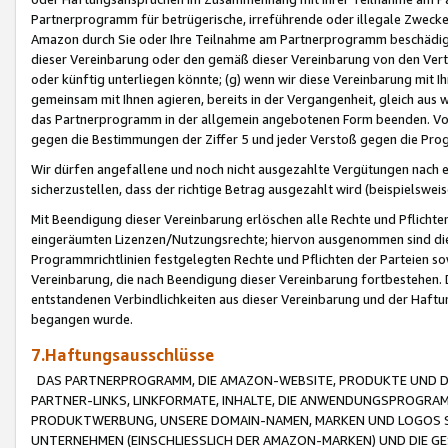
Partnerprogramm für betrügerische, irreführende oder illegale Zwecke
Amazon durch Sie oder Ihre Teilnahme am Partnerprogramm beschädig
dieser Vereinbarung oder den gemäß dieser Vereinbarung von den Vertr
oder künftig unterliegen könnte; (g) wenn wir diese Vereinbarung mit I
gemeinsam mit Ihnen agieren, bereits in der Vergangenheit, gleich aus
das Partnerprogramm in der allgemein angebotenen Form beenden. Vors
gegen die Bestimmungen der Ziffer 5 und jeder Verstoß gegen die Prog
Wir dürfen angefallene und noch nicht ausgezahlte Vergütungen nach 
sicherzustellen, dass der richtige Betrag ausgezahlt wird (beispielsw
Mit Beendigung dieser Vereinbarung erlöschen alle Rechte und Pflichte
eingeräumten Lizenzen/Nutzungsrechte; hiervon ausgenommen sind die in 
Programmrichtlinien festgelegten Rechte und Pflichten der Parteien sow
Vereinbarung, die nach Beendigung dieser Vereinbarung fortbestehen. D
entstandenen Verbindlichkeiten aus dieser Vereinbarung und der Haft
begangen wurde.
7.Haftungsausschlüsse
DAS PARTNERPROGRAMM, DIE AMAZON-WEBSITE, PRODUKTE UND DI
PARTNER-LINKS, LINKFORMATE, INHALTE, DIE ANWENDUNGSPROGR
PRODUKTWERBUNG, UNSERE DOMAIN-NAMEN, MARKEN UND LOGOS S
UNTERNEHMEN (EINSCHLIESSLICH DER AMAZON-MARKEN) UND DIE GE