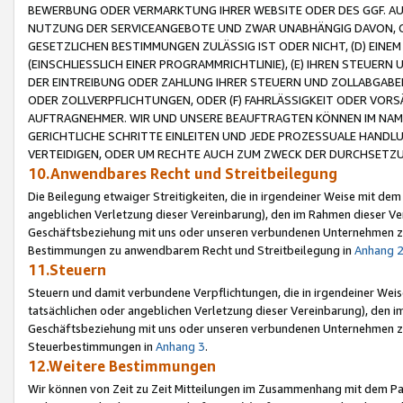
BEWERBUNG ODER VERMARKTUNG IHRER WEBSITE ODER DES GGF. AUF 
NUTZUNG DER SERVICEANGEBOTE UND ZWAR UNABHÄNGIG DAVON, O
GESETZLICHEN BESTIMMUNGEN ZULÄSSIG IST ODER NICHT, (D) EINE
(EINSCHLIESSLICH EINER PROGRAMMRICHTLINIE), (E) IHREN STEUER
DER EINTREIBUNG ODER ZAHLUNG IHRER STEUERN UND ZOLLABGAB
ODER ZOLLVERPFLICHTUNGEN, ODER (F) FAHRLÄSSIGKEIT ODER VORS
AUFTRAGNEHMER. WIR UND UNSERE BEAUFTRAGTEN KÖNNEN IM NAME
GERICHTLICHE SCHRITTE EINLEITEN UND JEDE PROZESSUALE HAND
VERTEIDIGEN, ODER UM RECHTE AUCH ZUM ZWECK DER DURCHSETZU
10.Anwendbares Recht und Streitbeilegung
Die Beilegung etwaiger Streitigkeiten, die in irgendeiner Weise mit de
angeblichen Verletzung dieser Vereinbarung), den im Rahmen dieser Ve
Geschäftsbeziehung mit uns oder unseren verbundenen Unternehmen zu
Bestimmungen zu anwendbarem Recht und Streitbeilegung in
Anhang 
11.Steuern
Steuern und damit verbundene Verpflichtungen, die in irgendeiner Wei
tatsächlichen oder angeblichen Verletzung dieser Vereinbarung), den 
Geschäftsbeziehung mit uns oder unseren verbundenen Unternehmen z
Steuerbestimmungen in
Anhang 3
.
12.Weitere Bestimmungen
Wir können von Zeit zu Zeit Mitteilungen im Zusammenhang mit dem Par