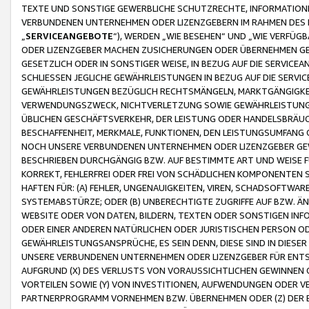
TEXTE UND SONSTIGE GEWERBLICHE SCHUTZRECHTE, INFORMATIONE
VERBUNDENEN UNTERNEHMEN ODER LIZENZGEBERN IM RAHMEN DES
„
SERVICEANGEBOTE
“), WERDEN „WIE BESEHEN“ UND „WIE VERFÜ
ODER LIZENZGEBER MACHEN ZUSICHERUNGEN ODER ÜBERNEHMEN GEW
GESETZLICH ODER IN SONSTIGER WEISE, IN BEZUG AUF DIE SERVI
SCHLIESSEN JEGLICHE GEWÄHRLEISTUNGEN IN BEZUG AUF DIE SERVI
GEWÄHRLEISTUNGEN BEZÜGLICH RECHTSMÄNGELN, MARKTGÄNGIGKEIT
VERWENDUNGSZWECK, NICHTVERLETZUNG SOWIE GEWÄHRLEISTUNGEN 
ÜBLICHEN GESCHÄFTSVERKEHR, DER LEISTUNG ODER HANDELSBRÄUCH
BESCHAFFENHEIT, MERKMALE, FUNKTIONEN, DEN LEISTUNGSUMFANG 
NOCH UNSERE VERBUNDENEN UNTERNEHMEN ODER LIZENZGEBER GEWÄ
BESCHRIEBEN DURCHGÄNGIG BZW. AUF BESTIMMTE ART UND WEISE
KORREKT, FEHLERFREI ODER FREI VON SCHÄDLICHEN KOMPONENTEN
HAFTEN FÜR: (A) FEHLER, UNGENAUIGKEITEN, VIREN, SCHADSOFTW
SYSTEMABSTÜRZE; ODER (B) UNBERECHTIGTE ZUGRIFFE AUF BZW. 
WEBSITE ODER VON DATEN, BILDERN, TEXTEN ODER SONSTIGEN INF
ODER EINER ANDEREN NATÜRLICHEN ODER JURISTISCHEN PERSON OD
GEWÄHRLEISTUNGSANSPRÜCHE, ES SEIN DENN, DIESE SIND IN DIES
UNSERE VERBUNDENEN UNTERNEHMEN ODER LIZENZGEBER FÜR EN
AUFGRUND (X) DES VERLUSTS VON VORAUSSICHTLICHEN GEWINNEN
VORTEILEN SOWIE (Y) VON INVESTITIONEN, AUFWENDUNGEN ODER VE
PARTNERPROGRAMM VORNEHMEN BZW. ÜBERNEHMEN ODER (Z) DER 