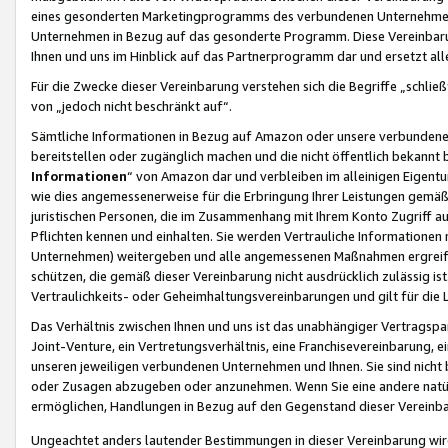
eines gesonderten Marketingprogramms des verbundenen Unternehmens
Unternehmen in Bezug auf das gesonderte Programm. Diese Vereinbarung
Ihnen und uns im Hinblick auf das Partnerprogramm dar und ersetzt al
Für die Zwecke dieser Vereinbarung verstehen sich die Begriffe „schließ
von „jedoch nicht beschränkt auf“.
Sämtliche Informationen in Bezug auf Amazon oder unsere verbunde
bereitstellen oder zugänglich machen und die nicht öffentlich bekannt bz
Informationen
“ von Amazon dar und verbleiben im alleinigen Eigent
wie dies angemessenerweise für die Erbringung Ihrer Leistungen gemäß d
juristischen Personen, die im Zusammenhang mit Ihrem Konto Zugriff au
Pflichten kennen und einhalten. Sie werden Vertrauliche Informationen 
Unternehmen) weitergeben und alle angemessenen Maßnahmen ergreifen
schützen, die gemäß dieser Vereinbarung nicht ausdrücklich zulässig is
Vertraulichkeits- oder Geheimhaltungsvereinbarungen und gilt für die
Das Verhältnis zwischen Ihnen und uns ist das unabhängiger Vertragspa
Joint-Venture, ein Vertretungsverhältnis, eine Franchisevereinbarung, 
unseren jeweiligen verbundenen Unternehmen und Ihnen. Sie sind ni
oder Zusagen abzugeben oder anzunehmen. Wenn Sie eine andere natürli
ermöglichen, Handlungen in Bezug auf den Gegenstand dieser Vereinbar
Ungeachtet anders lautender Bestimmungen in dieser Vereinbarung wird