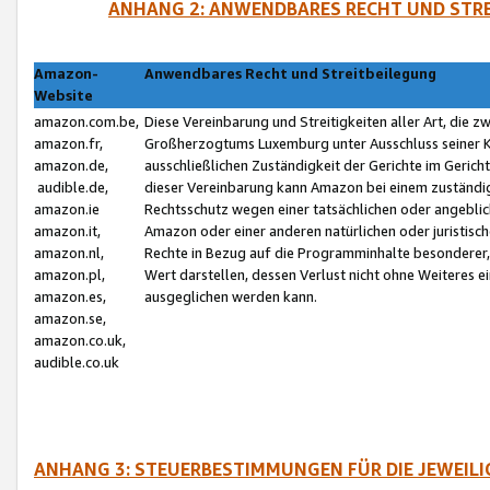
ANHANG 2: ANWENDBARES RECHT UND STRE
Amazon-
Anwendbares Recht und Streitbeilegung
Website
amazon.com.be,
Diese Vereinbarung und Streitigkeiten aller Art, die 
amazon.fr,
Großherzogtums Luxemburg unter Ausschluss seiner Kol
amazon.de,
ausschließlichen Zuständigkeit der Gerichte im Geri
audible.de,
dieser Vereinbarung kann Amazon bei einem zuständig
amazon.ie
Rechtsschutz wegen einer tatsächlichen oder angebli
amazon.it,
Amazon oder einer anderen natürlichen oder juristisc
amazon.nl,
Rechte in Bezug auf die Programminhalte besonderer,
amazon.pl,
Wert darstellen, dessen Verlust nicht ohne Weiteres e
amazon.es,
ausgeglichen werden kann.
amazon.se,
amazon.co.uk,
audible.co.uk
ANHANG 3: STEUERBESTIMMUNGEN FÜR DIE JEWEIL