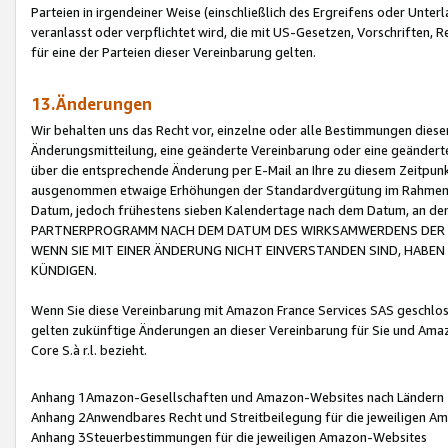
Parteien in irgendeiner Weise (einschließlich des Ergreifens oder Unt
veranlasst oder verpflichtet wird, die mit US-Gesetzen, Vorschriften,
für eine der Parteien dieser Vereinbarung gelten.
13.Änderungen
Wir behalten uns das Recht vor, einzelne oder alle Bestimmungen diese
Änderungsmitteilung, eine geänderte Vereinbarung oder eine geänderte 
über die entsprechende Änderung per E-Mail an Ihre zu diesem Zeitpun
ausgenommen etwaige Erhöhungen der Standardvergütung im Rahmen
Datum, jedoch frühestens sieben Kalendertage nach dem Datum, an de
PARTNERPROGRAMM NACH DEM DATUM DES WIRKSAMWERDENS DER Ä
WENN SIE MIT EINER ÄNDERUNG NICHT EINVERSTANDEN SIND, HABEN S
KÜNDIGEN.
Wenn Sie diese Vereinbarung mit Amazon France Services SAS geschlo
gelten zukünftige Änderungen an dieser Vereinbarung für Sie und Ama
Core S.à r.l. bezieht.
Anhang 1Amazon-Gesellschaften und Amazon-Websites nach Ländern
Anhang 2Anwendbares Recht und Streitbeilegung für die jeweiligen 
Anhang 3Steuerbestimmungen für die jeweiligen Amazon-Websites