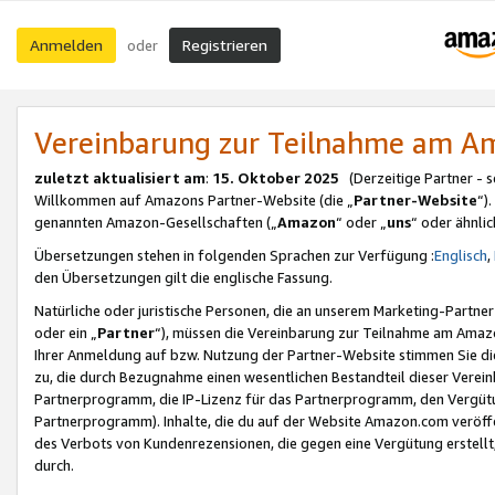
Anmelden
Registrieren
oder
Vereinbarung zur Teilnahme am 
zuletzt aktualisiert am
:
15. Oktober 2025
(Derzeitige Partner - 
Willkommen auf Amazons Partner-Website (die „
Partner-Website
“)
genannten Amazon-Gesellschaften („
Amazon
“ oder „
uns
“ oder ähnli
Übersetzungen stehen in folgenden Sprachen zur Verfügung :
Englisch
,
den Übersetzungen gilt die englische Fassung.
Natürliche oder juristische Personen, die an unserem Marketing-Partn
oder ein „
Partner
“), müssen die Vereinbarung zur Teilnahme am Ama
Ihrer Anmeldung auf bzw. Nutzung der Partner-Website stimmen Sie die
zu, die durch Bezugnahme einen wesentlichen Bestandteil dieser Verei
Partnerprogramm, die IP-Lizenz für das Partnerprogramm, den Vergütu
Partnerprogramm). Inhalte, die du auf der Website Amazon.com veröffe
des Verbots von Kundenrezensionen, die gegen eine Vergütung erstellt, 
durch.