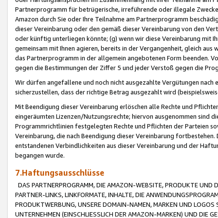
Partnerprogramm für betrügerische, irreführende oder illegale Zwecke
Amazon durch Sie oder Ihre Teilnahme am Partnerprogramm beschädig
dieser Vereinbarung oder den gemäß dieser Vereinbarung von den Vertr
oder künftig unterliegen könnte; (g) wenn wir diese Vereinbarung mit I
gemeinsam mit Ihnen agieren, bereits in der Vergangenheit, gleich aus
das Partnerprogramm in der allgemein angebotenen Form beenden. Vors
gegen die Bestimmungen der Ziffer 5 und jeder Verstoß gegen die Prog
Wir dürfen angefallene und noch nicht ausgezahlte Vergütungen nach 
sicherzustellen, dass der richtige Betrag ausgezahlt wird (beispielsw
Mit Beendigung dieser Vereinbarung erlöschen alle Rechte und Pflichte
eingeräumten Lizenzen/Nutzungsrechte; hiervon ausgenommen sind die in 
Programmrichtlinien festgelegten Rechte und Pflichten der Parteien sow
Vereinbarung, die nach Beendigung dieser Vereinbarung fortbestehen. D
entstandenen Verbindlichkeiten aus dieser Vereinbarung und der Haft
begangen wurde.
7.Haftungsausschlüsse
DAS PARTNERPROGRAMM, DIE AMAZON-WEBSITE, PRODUKTE UND DI
PARTNER-LINKS, LINKFORMATE, INHALTE, DIE ANWENDUNGSPROGR
PRODUKTWERBUNG, UNSERE DOMAIN-NAMEN, MARKEN UND LOGOS S
UNTERNEHMEN (EINSCHLIESSLICH DER AMAZON-MARKEN) UND DIE GE