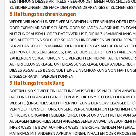
BESTIMMUNG DIESES ARTIKELS 7 BEGRÜNDET EINEN AUSSCHLUSS 
ZUSICHERUNGEN, DIE NACH DEN ANWENDBAREN GESETZLICHEN BE
8.Haftungsbeschränkungen
WEDER WIR NOCH UNSERE VERBUNDENEN UNTERNEHMEN ODER LIZEN
ODER EXEMPLARISCHE SCHÄDEN ODER SCHÄDEN AUFGRUND ENTGANG
NUTZUNGSAUSFALL ODER DATENVERLUST, DIE IM ZUSAMMENHANG MI
DES AUFTRETENS SOLCHER SCHÄDEN HINGEWIESEN WURDEN. FERN
SERVICEANGEBOTEN MAXIMAL DER HÖHE DES GESAMTBETRAGS DER 
ZEITPUNKT DES EREIGNISSES, DAS ZU DEM ZULETZT ENTSTANDENE
ZAHLENDEN VERGÜTUNGEN. SIE VERZICHTEN HIERMIT AUF ETWAIGE 
AUF ERFÜLLUNGSKLAGE, UNTERLASSUNGSKLAGE ODER ANDERE RECHT
DIESES ABSATZES BEGRÜNDET EINE EINSCHRÄNKUNG VON HAFTUNG
EINGESCHRÄNKT WERDEN KÖNNEN.
9.Haftungsfreistellung
SOFERN UND SOWEIT EIN HAFTUNGSAUSSCHLUSS NACH DEN ANWENDB
HAFTUNG FÜR ANGELEGENHEITEN AUS, DIE UNMITTELBAR ODER MITT
WEBSITE (EINSCHLIESSLICH IHRER NUTZUNG DER SERVICEANGEBOTE)
VERPFLICHTEN SICH, UNS, UNSERE VERBUNDENEN UNTERNEHMEN UN
(OFFICERS), ORGANMITGLIEDER (DIRECTORS) UND VERTRETER VON 
AUSLAGEN (EINSCHLIESSLICH ANGEMESSENER ANWALTSGEBÜHREN) FR
IHRER WEBSITE BZW. AUF IHRER WEBSITE ERSCHEINENDEM MATERIAL
MATERIALS MIT ANDEREN APPLIKATIONEN, INHALTEN ODER PROZESSE