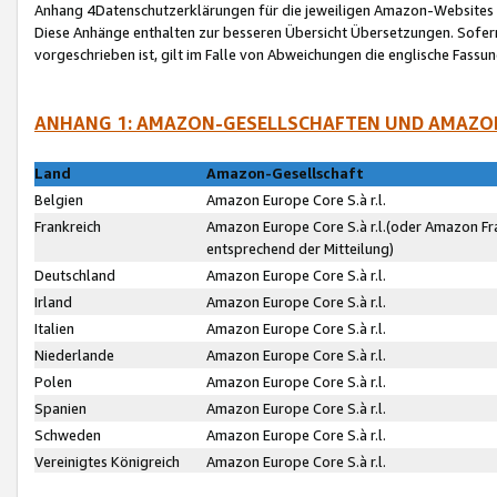
Anhang 4Datenschutzerklärungen für die jeweiligen Amazon-Websites
Diese Anhänge enthalten zur besseren Übersicht Übersetzungen. Sofe
vorgeschrieben ist, gilt im Falle von Abweichungen die englische Fass
ANHANG 1: AMAZON-GESELLSCHAFTEN UND AMAZO
Land
Amazon-Gesellschaft
Belgien
Amazon Europe Core S.à r.l.
Frankreich
Amazon Europe Core S.à r.l.(oder Amazon Fr
entsprechend der Mitteilung)
Deutschland
Amazon Europe Core S.à r.l.
Irland
Amazon Europe Core S.à r.l.
Italien
Amazon Europe Core S.à r.l.
Niederlande
Amazon Europe Core S.à r.l.
Polen
Amazon Europe Core S.à r.l.
Spanien
Amazon Europe Core S.à r.l.
Schweden
Amazon Europe Core S.à r.l.
Vereinigtes Königreich
Amazon Europe Core S.à r.l.