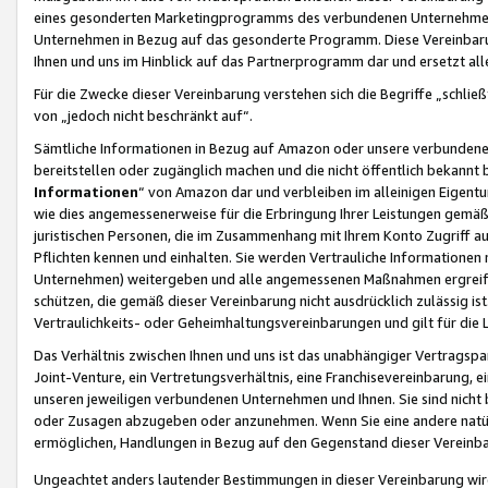
eines gesonderten Marketingprogramms des verbundenen Unternehmens
Unternehmen in Bezug auf das gesonderte Programm. Diese Vereinbarung
Ihnen und uns im Hinblick auf das Partnerprogramm dar und ersetzt al
Für die Zwecke dieser Vereinbarung verstehen sich die Begriffe „schließ
von „jedoch nicht beschränkt auf“.
Sämtliche Informationen in Bezug auf Amazon oder unsere verbunde
bereitstellen oder zugänglich machen und die nicht öffentlich bekannt bz
Informationen
“ von Amazon dar und verbleiben im alleinigen Eigent
wie dies angemessenerweise für die Erbringung Ihrer Leistungen gemäß d
juristischen Personen, die im Zusammenhang mit Ihrem Konto Zugriff au
Pflichten kennen und einhalten. Sie werden Vertrauliche Informationen 
Unternehmen) weitergeben und alle angemessenen Maßnahmen ergreifen
schützen, die gemäß dieser Vereinbarung nicht ausdrücklich zulässig is
Vertraulichkeits- oder Geheimhaltungsvereinbarungen und gilt für die
Das Verhältnis zwischen Ihnen und uns ist das unabhängiger Vertragspa
Joint-Venture, ein Vertretungsverhältnis, eine Franchisevereinbarung, 
unseren jeweiligen verbundenen Unternehmen und Ihnen. Sie sind ni
oder Zusagen abzugeben oder anzunehmen. Wenn Sie eine andere natürli
ermöglichen, Handlungen in Bezug auf den Gegenstand dieser Vereinbar
Ungeachtet anders lautender Bestimmungen in dieser Vereinbarung wird