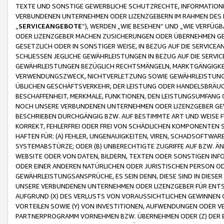
TEXTE UND SONSTIGE GEWERBLICHE SCHUTZRECHTE, INFORMATIONE
VERBUNDENEN UNTERNEHMEN ODER LIZENZGEBERN IM RAHMEN DES
„
SERVICEANGEBOTE
“), WERDEN „WIE BESEHEN“ UND „WIE VERFÜ
ODER LIZENZGEBER MACHEN ZUSICHERUNGEN ODER ÜBERNEHMEN GEW
GESETZLICH ODER IN SONSTIGER WEISE, IN BEZUG AUF DIE SERVI
SCHLIESSEN JEGLICHE GEWÄHRLEISTUNGEN IN BEZUG AUF DIE SERVI
GEWÄHRLEISTUNGEN BEZÜGLICH RECHTSMÄNGELN, MARKTGÄNGIGKEIT
VERWENDUNGSZWECK, NICHTVERLETZUNG SOWIE GEWÄHRLEISTUNGEN 
ÜBLICHEN GESCHÄFTSVERKEHR, DER LEISTUNG ODER HANDELSBRÄUCH
BESCHAFFENHEIT, MERKMALE, FUNKTIONEN, DEN LEISTUNGSUMFANG 
NOCH UNSERE VERBUNDENEN UNTERNEHMEN ODER LIZENZGEBER GEWÄ
BESCHRIEBEN DURCHGÄNGIG BZW. AUF BESTIMMTE ART UND WEISE
KORREKT, FEHLERFREI ODER FREI VON SCHÄDLICHEN KOMPONENTEN
HAFTEN FÜR: (A) FEHLER, UNGENAUIGKEITEN, VIREN, SCHADSOFTW
SYSTEMABSTÜRZE; ODER (B) UNBERECHTIGTE ZUGRIFFE AUF BZW. 
WEBSITE ODER VON DATEN, BILDERN, TEXTEN ODER SONSTIGEN INF
ODER EINER ANDEREN NATÜRLICHEN ODER JURISTISCHEN PERSON OD
GEWÄHRLEISTUNGSANSPRÜCHE, ES SEIN DENN, DIESE SIND IN DIES
UNSERE VERBUNDENEN UNTERNEHMEN ODER LIZENZGEBER FÜR EN
AUFGRUND (X) DES VERLUSTS VON VORAUSSICHTLICHEN GEWINNEN
VORTEILEN SOWIE (Y) VON INVESTITIONEN, AUFWENDUNGEN ODER VE
PARTNERPROGRAMM VORNEHMEN BZW. ÜBERNEHMEN ODER (Z) DER 