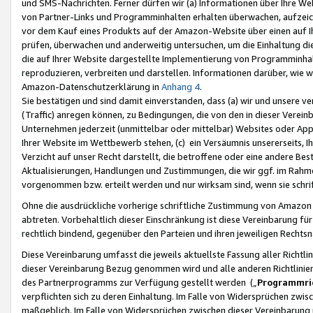
und SMS-Nachrichten. Ferner dürfen wir (a) Informationen über Ihre We
von Partner-Links und Programminhalten erhalten überwachen, aufzei
vor dem Kauf eines Produkts auf der Amazon-Website über einen auf Ih
prüfen, überwachen und anderweitig untersuchen, um die Einhaltung dies
die auf Ihrer Website dargestellte Implementierung von Programminhalt
reproduzieren, verbreiten und darstellen. Informationen darüber, wie w
Amazon-Datenschutzerklärung in
Anhang 4
.
Sie bestätigen und sind damit einverstanden, dass (a) wir und unsere 
(Traffic) anregen können, zu Bedingungen, die von den in dieser Vere
Unternehmen jederzeit (unmittelbar oder mittelbar) Websites oder Appl
Ihrer Website im Wettbewerb stehen, (c) ein Versäumnis unsererseits, I
Verzicht auf unser Recht darstellt, die betroffene oder eine andere B
Aktualisierungen, Handlungen und Zustimmungen, die wir ggf. im Rahme
vorgenommen bzw. erteilt werden und nur wirksam sind, wenn sie schri
Ohne die ausdrückliche vorherige schriftliche Zustimmung von Amazon
abtreten. Vorbehaltlich dieser Einschränkung ist diese Vereinbarung f
rechtlich bindend, gegenüber den Parteien und ihren jeweiligen Rech
Diese Vereinbarung umfasst die jeweils aktuellste Fassung aller Richtli
dieser Vereinbarung Bezug genommen wird und alle anderen Richtlinie
des Partnerprogramms zur Verfügung gestellt werden („
Programmric
verpflichten sich zu deren Einhaltung. Im Falle von Widersprüchen zwi
maßgeblich. Im Falle von Widersprüchen zwischen dieser Vereinbarun