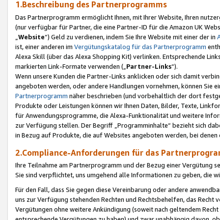
1.Beschreibung des Partnerprogramms
Das Partnerprogramm ermöglicht Ihnen, mit Ihrer Website, Ihren nutzer
(nur verfügbar für Partner, die eine Partner-ID für die Amazon UK We
„
Website
“) Geld zu verdienen, indem Sie Ihre Website mit einer der in
ist, einer anderen im
Vergütungskatalog für das Partnerprogramm
enth
Alexa Skill (über das Alexa Shopping Kit) verlinken. Entsprechende Lin
markierten Link-Formate verwenden („
Partner-Links
“).
Wenn unsere Kunden die Partner-Links anklicken oder sich damit verbi
angeboten werden, oder andere Handlungen vornehmen, können Sie eine
Partnerprogramm
näher beschrieben (und vorbehaltlich der dort festg
Produkte oder Leistungen können wir Ihnen Daten, Bilder, Texte, Linkfo
für Anwendungsprogramme, die Alexa-Funktionalität und weitere Inf
zur Verfügung stellen. Der Begriff „Programminhalte“ bezieht sich dabe
in Bezug auf Produkte, die auf Websites angeboten werden, bei denen 
2.Compliance-Anforderungen für das Partnerprog
Ihre Teilnahme am Partnerprogramm und der Bezug einer Vergütung setz
Sie sind verpflichtet, uns umgehend alle Informationen zu geben, die w
Für den Fall, dass Sie gegen diese Vereinbarung oder andere anwendba
uns zur Verfügung stehenden Rechten und Rechtsbehelfen, das Recht vo
Vergütungen ohne weitere Ankündigung (soweit nach geltendem Recht z
entsprechende Vergütungen zu haben) und zwar unabhängig davon, ob 