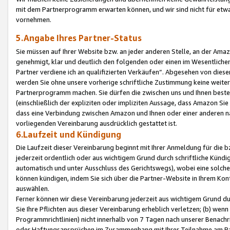
mit dem Partnerprogramm erwarten können, und wir sind nicht für etwa
vornehmen.
5.Angabe Ihres Partner-Status
Sie müssen auf Ihrer Website bzw. an jeder anderen Stelle, an der Am
genehmigt, klar und deutlich den folgenden oder einen im Wesentlichen
Partner verdiene ich an qualifizierten Verkäufen“. Abgesehen von die
werden Sie ohne unsere vorherige schriftliche Zustimmung keine weite
Partnerprogramm machen. Sie dürfen die zwischen uns und Ihnen best
(einschließlich der expliziten oder impliziten Aussage, dass Amazon Si
dass eine Verbindung zwischen Amazon und Ihnen oder einer anderen natü
vorliegenden Vereinbarung ausdrücklich gestattet ist.
6.Laufzeit und Kündigung
Die Laufzeit dieser Vereinbarung beginnt mit Ihrer Anmeldung für die 
jederzeit ordentlich oder aus wichtigem Grund durch schriftliche Kündi
automatisch und unter Ausschluss des Gerichtswegs), wobei eine solch
können kündigen, indem Sie sich über die Partner-Website in Ihrem Ko
auswählen.
Ferner können wir diese Vereinbarung jederzeit aus wichtigem Grund dur
Sie Ihre Pflichten aus dieser Vereinbarung erheblich verletzen; (b) wen
Programmrichtlinien) nicht innerhalb von 7 Tagen nach unserer Benachr
oder Haftungsansprüchen im Zusammenhang mit Ihrer Teilnahme am Pa