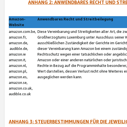
ANHANG 2: ANWENDBARES RECHT UND STRE
Amazon-
Anwendbares Recht und Streitbeilegung
Website
amazon.com.be,
Diese Vereinbarung und Streitigkeiten aller Art, die 
amazon.fr,
Großherzogtums Luxemburg unter Ausschluss seiner Kol
amazon.de,
ausschließlichen Zuständigkeit der Gerichte im Geri
audible.de,
dieser Vereinbarung kann Amazon bei einem zuständig
amazon.ie
Rechtsschutz wegen einer tatsächlichen oder angebli
amazon.it,
Amazon oder einer anderen natürlichen oder juristisc
amazon.nl,
Rechte in Bezug auf die Programminhalte besonderer,
amazon.pl,
Wert darstellen, dessen Verlust nicht ohne Weiteres e
amazon.es,
ausgeglichen werden kann.
amazon.se,
amazon.co.uk,
audible.co.uk
ANHANG 3: STEUERBESTIMMUNGEN FÜR DIE JEWEIL