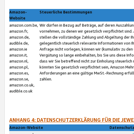
Amazon-
Steuerliche Bestimmungen
Website
amazon.com.be,
Wir dürfen in Bezug auf Beträge, auf deren Auszahlun
amazon.fr,
vornehmen, zu denen wir gesetzlich verpflichtet sind
amazon.de,
stellen die vollständige Zahlung und Abgeltung der 
audible.de,
gelegentlich steuerlich relevante Informationen von I
amazon.ie
Anfrage nicht vorlegen, können wir (kumulativ zu de
amazon.it,
Vergütung so lange einbehalten, bis Sie uns diese Inf
amazon.nl,
dass wir Sie betreffend nicht zur Einholung steuerlich 
amazon.pl,
könnten Sie gesetzlich verpflichtet sein, Amazon Meh
amazon.es,
Anforderungen an eine gültige MwSt.-Rechnung erfüllt
amazon.se,
zahlen.
amazon.co.uk,
audible.co.uk
ANHANG 4: DATENSCHUTZERKLÄRUNG FÜR DIE JEWE
Amazon-Website
Datenschutz