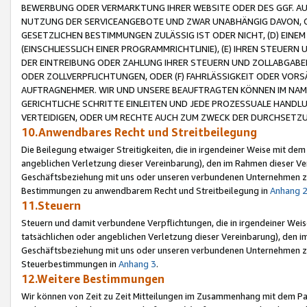
BEWERBUNG ODER VERMARKTUNG IHRER WEBSITE ODER DES GGF. AUF 
NUTZUNG DER SERVICEANGEBOTE UND ZWAR UNABHÄNGIG DAVON, O
GESETZLICHEN BESTIMMUNGEN ZULÄSSIG IST ODER NICHT, (D) EINE
(EINSCHLIESSLICH EINER PROGRAMMRICHTLINIE), (E) IHREN STEUER
DER EINTREIBUNG ODER ZAHLUNG IHRER STEUERN UND ZOLLABGAB
ODER ZOLLVERPFLICHTUNGEN, ODER (F) FAHRLÄSSIGKEIT ODER VORS
AUFTRAGNEHMER. WIR UND UNSERE BEAUFTRAGTEN KÖNNEN IM NAME
GERICHTLICHE SCHRITTE EINLEITEN UND JEDE PROZESSUALE HAND
VERTEIDIGEN, ODER UM RECHTE AUCH ZUM ZWECK DER DURCHSETZU
10.Anwendbares Recht und Streitbeilegung
Die Beilegung etwaiger Streitigkeiten, die in irgendeiner Weise mit de
angeblichen Verletzung dieser Vereinbarung), den im Rahmen dieser Ve
Geschäftsbeziehung mit uns oder unseren verbundenen Unternehmen zu
Bestimmungen zu anwendbarem Recht und Streitbeilegung in
Anhang 
11.Steuern
Steuern und damit verbundene Verpflichtungen, die in irgendeiner Wei
tatsächlichen oder angeblichen Verletzung dieser Vereinbarung), den 
Geschäftsbeziehung mit uns oder unseren verbundenen Unternehmen z
Steuerbestimmungen in
Anhang 3
.
12.Weitere Bestimmungen
Wir können von Zeit zu Zeit Mitteilungen im Zusammenhang mit dem Par