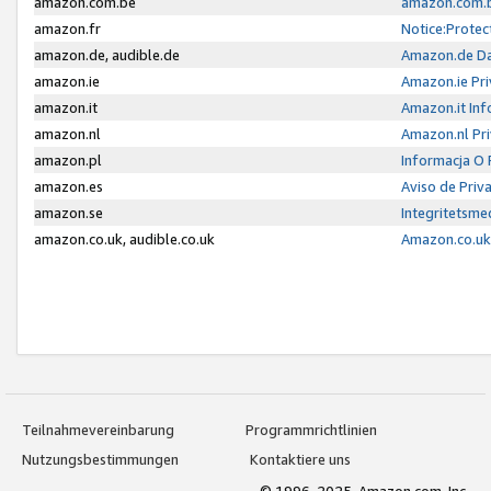
amazon.com.be
amazon.com.b
amazon.fr
Notice:Protec
amazon.de, audible.de
Amazon.de Da
amazon.ie
Amazon.ie Pri
amazon.it
Amazon.it Inf
amazon.nl
Amazon.nl Pri
amazon.pl
Informacja O
amazon.es
Aviso de Priv
amazon.se
Integritetsm
amazon.co.uk, audible.co.uk
Amazon.co.uk 
Teilnahmevereinbarung
Programmrichtlinien
Nutzungsbestimmungen
Kontaktiere uns