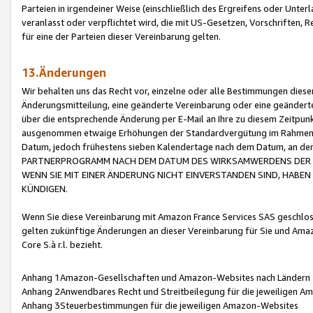
Parteien in irgendeiner Weise (einschließlich des Ergreifens oder Unt
veranlasst oder verpflichtet wird, die mit US-Gesetzen, Vorschriften,
für eine der Parteien dieser Vereinbarung gelten.
13.Änderungen
Wir behalten uns das Recht vor, einzelne oder alle Bestimmungen diese
Änderungsmitteilung, eine geänderte Vereinbarung oder eine geänderte 
über die entsprechende Änderung per E-Mail an Ihre zu diesem Zeitpun
ausgenommen etwaige Erhöhungen der Standardvergütung im Rahmen
Datum, jedoch frühestens sieben Kalendertage nach dem Datum, an de
PARTNERPROGRAMM NACH DEM DATUM DES WIRKSAMWERDENS DER Ä
WENN SIE MIT EINER ÄNDERUNG NICHT EINVERSTANDEN SIND, HABEN S
KÜNDIGEN.
Wenn Sie diese Vereinbarung mit Amazon France Services SAS geschlo
gelten zukünftige Änderungen an dieser Vereinbarung für Sie und Ama
Core S.à r.l. bezieht.
Anhang 1Amazon-Gesellschaften und Amazon-Websites nach Ländern
Anhang 2Anwendbares Recht und Streitbeilegung für die jeweiligen 
Anhang 3Steuerbestimmungen für die jeweiligen Amazon-Websites