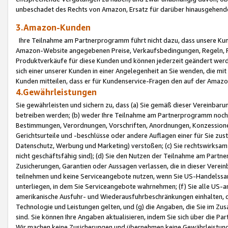
unbeschadet des Rechts von Amazon, Ersatz für darüber hinausgehen
3.Amazon-Kunden
Ihre Teilnahme am Partnerprogramm führt nicht dazu, dass unsere Kun
Amazon-Website angegebenen Preise, Verkaufsbedingungen, Regeln, Ri
Produktverkäufe für diese Kunden und können jederzeit geändert werde
sich einer unserer Kunden in einer Angelegenheit an Sie wenden, die 
Kunden mitteilen, dass er für Kundenservice-Fragen den auf der Ama
4.Gewährleistungen
Sie gewährleisten und sichern zu, dass (a) Sie gemäß dieser Vereinba
betreiben werden; (b) weder Ihre Teilnahme am Partnerprogramm noch d
Bestimmungen, Verordnungen, Vorschriften, Anordnungen, Konzessionen,
Gerichtsurteile und -beschlüsse oder andere Auflagen einer für Sie zu
Datenschutz, Werbung und Marketing) verstoßen; (c) Sie rechtswirksam 
nicht geschäftsfähig sind); (d) Sie den Nutzen der Teilnahme am Partne
Zusicherungen, Garantien oder Aussagen verlassen, die in dieser Verein
teilnehmen und keine Serviceangebote nutzen, wenn Sie US-Handelssa
unterliegen, in dem Sie Serviceangebote wahrnehmen; (f) Sie alle US
amerikanische Ausfuhr- und Wiederausfuhrbeschränkungen einhalten, 
Technologie und Leistungen gelten, und (g) die Angaben, die Sie im 
sind. Sie können Ihre Angaben aktualisieren, indem Sie sich über die 
Wir machen keine Zusicherungen und übernehmen keine Gewährleistun