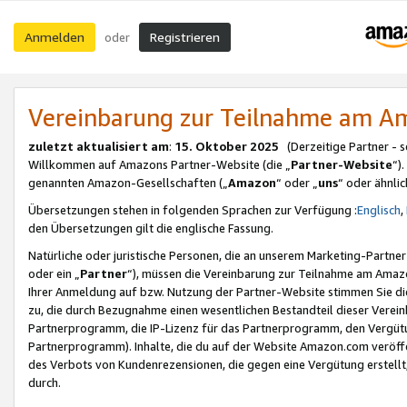
Anmelden
Registrieren
oder
Vereinbarung zur Teilnahme am 
zuletzt aktualisiert am
:
15. Oktober 2025
(Derzeitige Partner - 
Willkommen auf Amazons Partner-Website (die „
Partner-Website
“)
genannten Amazon-Gesellschaften („
Amazon
“ oder „
uns
“ oder ähnli
Übersetzungen stehen in folgenden Sprachen zur Verfügung :
Englisch
,
den Übersetzungen gilt die englische Fassung.
Natürliche oder juristische Personen, die an unserem Marketing-Partn
oder ein „
Partner
“), müssen die Vereinbarung zur Teilnahme am Ama
Ihrer Anmeldung auf bzw. Nutzung der Partner-Website stimmen Sie die
zu, die durch Bezugnahme einen wesentlichen Bestandteil dieser Verei
Partnerprogramm, die IP-Lizenz für das Partnerprogramm, den Vergütu
Partnerprogramm). Inhalte, die du auf der Website Amazon.com veröffe
des Verbots von Kundenrezensionen, die gegen eine Vergütung erstellt, 
durch.