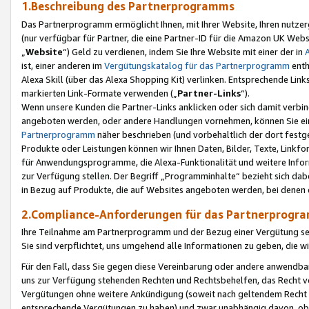
1.Beschreibung des Partnerprogramms
Das Partnerprogramm ermöglicht Ihnen, mit Ihrer Website, Ihren nutzer
(nur verfügbar für Partner, die eine Partner-ID für die Amazon UK We
„
Website
“) Geld zu verdienen, indem Sie Ihre Website mit einer der in
ist, einer anderen im
Vergütungskatalog für das Partnerprogramm
enth
Alexa Skill (über das Alexa Shopping Kit) verlinken. Entsprechende Lin
markierten Link-Formate verwenden („
Partner-Links
“).
Wenn unsere Kunden die Partner-Links anklicken oder sich damit verbi
angeboten werden, oder andere Handlungen vornehmen, können Sie eine
Partnerprogramm
näher beschrieben (und vorbehaltlich der dort festg
Produkte oder Leistungen können wir Ihnen Daten, Bilder, Texte, Linkfo
für Anwendungsprogramme, die Alexa-Funktionalität und weitere Inf
zur Verfügung stellen. Der Begriff „Programminhalte“ bezieht sich dabe
in Bezug auf Produkte, die auf Websites angeboten werden, bei denen 
2.Compliance-Anforderungen für das Partnerprog
Ihre Teilnahme am Partnerprogramm und der Bezug einer Vergütung setz
Sie sind verpflichtet, uns umgehend alle Informationen zu geben, die w
Für den Fall, dass Sie gegen diese Vereinbarung oder andere anwendba
uns zur Verfügung stehenden Rechten und Rechtsbehelfen, das Recht vo
Vergütungen ohne weitere Ankündigung (soweit nach geltendem Recht z
entsprechende Vergütungen zu haben) und zwar unabhängig davon, ob 