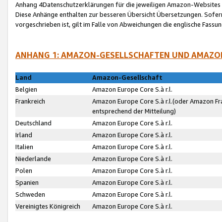
Anhang 4Datenschutzerklärungen für die jeweiligen Amazon-Websites
Diese Anhänge enthalten zur besseren Übersicht Übersetzungen. Sofe
vorgeschrieben ist, gilt im Falle von Abweichungen die englische Fass
ANHANG 1: AMAZON-GESELLSCHAFTEN UND AMAZO
Land
Amazon-Gesellschaft
Belgien
Amazon Europe Core S.à r.l.
Frankreich
Amazon Europe Core S.à r.l.(oder Amazon Fr
entsprechend der Mitteilung)
Deutschland
Amazon Europe Core S.à r.l.
Irland
Amazon Europe Core S.à r.l.
Italien
Amazon Europe Core S.à r.l.
Niederlande
Amazon Europe Core S.à r.l.
Polen
Amazon Europe Core S.à r.l.
Spanien
Amazon Europe Core S.à r.l.
Schweden
Amazon Europe Core S.à r.l.
Vereinigtes Königreich
Amazon Europe Core S.à r.l.