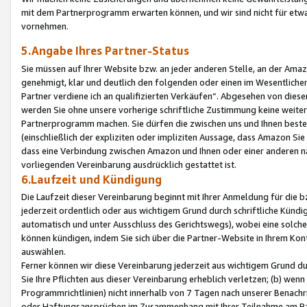
mit dem Partnerprogramm erwarten können, und wir sind nicht für etwa
vornehmen.
5.Angabe Ihres Partner-Status
Sie müssen auf Ihrer Website bzw. an jeder anderen Stelle, an der Am
genehmigt, klar und deutlich den folgenden oder einen im Wesentlichen
Partner verdiene ich an qualifizierten Verkäufen“. Abgesehen von die
werden Sie ohne unsere vorherige schriftliche Zustimmung keine weite
Partnerprogramm machen. Sie dürfen die zwischen uns und Ihnen best
(einschließlich der expliziten oder impliziten Aussage, dass Amazon Si
dass eine Verbindung zwischen Amazon und Ihnen oder einer anderen natü
vorliegenden Vereinbarung ausdrücklich gestattet ist.
6.Laufzeit und Kündigung
Die Laufzeit dieser Vereinbarung beginnt mit Ihrer Anmeldung für die 
jederzeit ordentlich oder aus wichtigem Grund durch schriftliche Kündi
automatisch und unter Ausschluss des Gerichtswegs), wobei eine solch
können kündigen, indem Sie sich über die Partner-Website in Ihrem Ko
auswählen.
Ferner können wir diese Vereinbarung jederzeit aus wichtigem Grund dur
Sie Ihre Pflichten aus dieser Vereinbarung erheblich verletzen; (b) wen
Programmrichtlinien) nicht innerhalb von 7 Tagen nach unserer Benachr
oder Haftungsansprüchen im Zusammenhang mit Ihrer Teilnahme am Pa