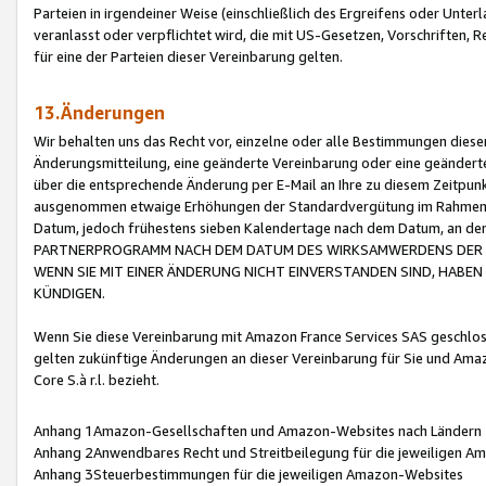
Parteien in irgendeiner Weise (einschließlich des Ergreifens oder Unt
veranlasst oder verpflichtet wird, die mit US-Gesetzen, Vorschriften,
für eine der Parteien dieser Vereinbarung gelten.
13.Änderungen
Wir behalten uns das Recht vor, einzelne oder alle Bestimmungen diese
Änderungsmitteilung, eine geänderte Vereinbarung oder eine geänderte 
über die entsprechende Änderung per E-Mail an Ihre zu diesem Zeitpun
ausgenommen etwaige Erhöhungen der Standardvergütung im Rahmen
Datum, jedoch frühestens sieben Kalendertage nach dem Datum, an de
PARTNERPROGRAMM NACH DEM DATUM DES WIRKSAMWERDENS DER Ä
WENN SIE MIT EINER ÄNDERUNG NICHT EINVERSTANDEN SIND, HABEN S
KÜNDIGEN.
Wenn Sie diese Vereinbarung mit Amazon France Services SAS geschlo
gelten zukünftige Änderungen an dieser Vereinbarung für Sie und Ama
Core S.à r.l. bezieht.
Anhang 1Amazon-Gesellschaften und Amazon-Websites nach Ländern
Anhang 2Anwendbares Recht und Streitbeilegung für die jeweiligen 
Anhang 3Steuerbestimmungen für die jeweiligen Amazon-Websites