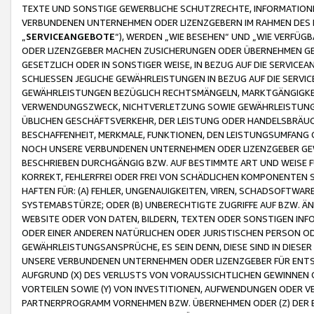
TEXTE UND SONSTIGE GEWERBLICHE SCHUTZRECHTE, INFORMATIONE
VERBUNDENEN UNTERNEHMEN ODER LIZENZGEBERN IM RAHMEN DES
„
SERVICEANGEBOTE
“), WERDEN „WIE BESEHEN“ UND „WIE VERFÜ
ODER LIZENZGEBER MACHEN ZUSICHERUNGEN ODER ÜBERNEHMEN GEW
GESETZLICH ODER IN SONSTIGER WEISE, IN BEZUG AUF DIE SERVI
SCHLIESSEN JEGLICHE GEWÄHRLEISTUNGEN IN BEZUG AUF DIE SERVI
GEWÄHRLEISTUNGEN BEZÜGLICH RECHTSMÄNGELN, MARKTGÄNGIGKEIT
VERWENDUNGSZWECK, NICHTVERLETZUNG SOWIE GEWÄHRLEISTUNGEN 
ÜBLICHEN GESCHÄFTSVERKEHR, DER LEISTUNG ODER HANDELSBRÄUCH
BESCHAFFENHEIT, MERKMALE, FUNKTIONEN, DEN LEISTUNGSUMFANG 
NOCH UNSERE VERBUNDENEN UNTERNEHMEN ODER LIZENZGEBER GEWÄ
BESCHRIEBEN DURCHGÄNGIG BZW. AUF BESTIMMTE ART UND WEISE
KORREKT, FEHLERFREI ODER FREI VON SCHÄDLICHEN KOMPONENTEN
HAFTEN FÜR: (A) FEHLER, UNGENAUIGKEITEN, VIREN, SCHADSOFTW
SYSTEMABSTÜRZE; ODER (B) UNBERECHTIGTE ZUGRIFFE AUF BZW. 
WEBSITE ODER VON DATEN, BILDERN, TEXTEN ODER SONSTIGEN INF
ODER EINER ANDEREN NATÜRLICHEN ODER JURISTISCHEN PERSON OD
GEWÄHRLEISTUNGSANSPRÜCHE, ES SEIN DENN, DIESE SIND IN DIES
UNSERE VERBUNDENEN UNTERNEHMEN ODER LIZENZGEBER FÜR EN
AUFGRUND (X) DES VERLUSTS VON VORAUSSICHTLICHEN GEWINNEN
VORTEILEN SOWIE (Y) VON INVESTITIONEN, AUFWENDUNGEN ODER VE
PARTNERPROGRAMM VORNEHMEN BZW. ÜBERNEHMEN ODER (Z) DER 