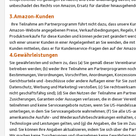
unbeschadet des Rechts von Amazon, Ersatz für darüber hinausgehen
3.Amazon-Kunden
Ihre Teilnahme am Partnerprogramm führt nicht dazu, dass unsere Kun
Amazon-Website angegebenen Preise, Verkaufsbedingungen, Regeln, Ri
Produktverkäufe für diese Kunden und können jederzeit geändert werde
sich einer unserer Kunden in einer Angelegenheit an Sie wenden, die 
Kunden mitteilen, dass er für Kundenservice-Fragen den auf der Ama
4.Gewährleistungen
Sie gewährleisten und sichern zu, dass (a) Sie gemäß dieser Vereinba
betreiben werden; (b) weder Ihre Teilnahme am Partnerprogramm noch d
Bestimmungen, Verordnungen, Vorschriften, Anordnungen, Konzessionen,
Gerichtsurteile und -beschlüsse oder andere Auflagen einer für Sie zu
Datenschutz, Werbung und Marketing) verstoßen; (c) Sie rechtswirksam 
nicht geschäftsfähig sind); (d) Sie den Nutzen der Teilnahme am Partne
Zusicherungen, Garantien oder Aussagen verlassen, die in dieser Verein
teilnehmen und keine Serviceangebote nutzen, wenn Sie US-Handelssa
unterliegen, in dem Sie Serviceangebote wahrnehmen; (f) Sie alle US
amerikanische Ausfuhr- und Wiederausfuhrbeschränkungen einhalten, 
Technologie und Leistungen gelten, und (g) die Angaben, die Sie im 
sind. Sie können Ihre Angaben aktualisieren, indem Sie sich über die 
Wir machen keine Zusicherungen und übernehmen keine Gewährleistun