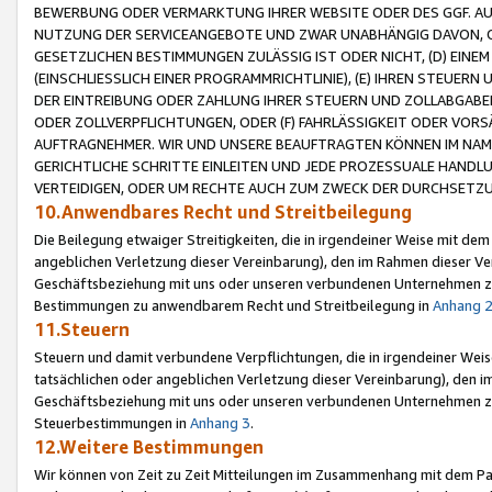
BEWERBUNG ODER VERMARKTUNG IHRER WEBSITE ODER DES GGF. AUF 
NUTZUNG DER SERVICEANGEBOTE UND ZWAR UNABHÄNGIG DAVON, O
GESETZLICHEN BESTIMMUNGEN ZULÄSSIG IST ODER NICHT, (D) EINE
(EINSCHLIESSLICH EINER PROGRAMMRICHTLINIE), (E) IHREN STEUER
DER EINTREIBUNG ODER ZAHLUNG IHRER STEUERN UND ZOLLABGAB
ODER ZOLLVERPFLICHTUNGEN, ODER (F) FAHRLÄSSIGKEIT ODER VORS
AUFTRAGNEHMER. WIR UND UNSERE BEAUFTRAGTEN KÖNNEN IM NAME
GERICHTLICHE SCHRITTE EINLEITEN UND JEDE PROZESSUALE HAND
VERTEIDIGEN, ODER UM RECHTE AUCH ZUM ZWECK DER DURCHSETZU
10.Anwendbares Recht und Streitbeilegung
Die Beilegung etwaiger Streitigkeiten, die in irgendeiner Weise mit de
angeblichen Verletzung dieser Vereinbarung), den im Rahmen dieser Ve
Geschäftsbeziehung mit uns oder unseren verbundenen Unternehmen zu
Bestimmungen zu anwendbarem Recht und Streitbeilegung in
Anhang 
11.Steuern
Steuern und damit verbundene Verpflichtungen, die in irgendeiner Wei
tatsächlichen oder angeblichen Verletzung dieser Vereinbarung), den 
Geschäftsbeziehung mit uns oder unseren verbundenen Unternehmen z
Steuerbestimmungen in
Anhang 3
.
12.Weitere Bestimmungen
Wir können von Zeit zu Zeit Mitteilungen im Zusammenhang mit dem Par