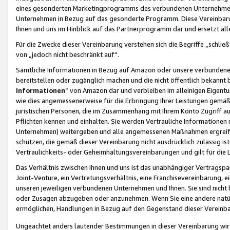
eines gesonderten Marketingprogramms des verbundenen Unternehmens
Unternehmen in Bezug auf das gesonderte Programm. Diese Vereinbarung
Ihnen und uns im Hinblick auf das Partnerprogramm dar und ersetzt al
Für die Zwecke dieser Vereinbarung verstehen sich die Begriffe „schließ
von „jedoch nicht beschränkt auf“.
Sämtliche Informationen in Bezug auf Amazon oder unsere verbunde
bereitstellen oder zugänglich machen und die nicht öffentlich bekannt bz
Informationen
“ von Amazon dar und verbleiben im alleinigen Eigent
wie dies angemessenerweise für die Erbringung Ihrer Leistungen gemäß d
juristischen Personen, die im Zusammenhang mit Ihrem Konto Zugriff au
Pflichten kennen und einhalten. Sie werden Vertrauliche Informationen 
Unternehmen) weitergeben und alle angemessenen Maßnahmen ergreifen
schützen, die gemäß dieser Vereinbarung nicht ausdrücklich zulässig is
Vertraulichkeits- oder Geheimhaltungsvereinbarungen und gilt für die
Das Verhältnis zwischen Ihnen und uns ist das unabhängiger Vertragspa
Joint-Venture, ein Vertretungsverhältnis, eine Franchisevereinbarung, 
unseren jeweiligen verbundenen Unternehmen und Ihnen. Sie sind ni
oder Zusagen abzugeben oder anzunehmen. Wenn Sie eine andere natürli
ermöglichen, Handlungen in Bezug auf den Gegenstand dieser Vereinbar
Ungeachtet anders lautender Bestimmungen in dieser Vereinbarung wird