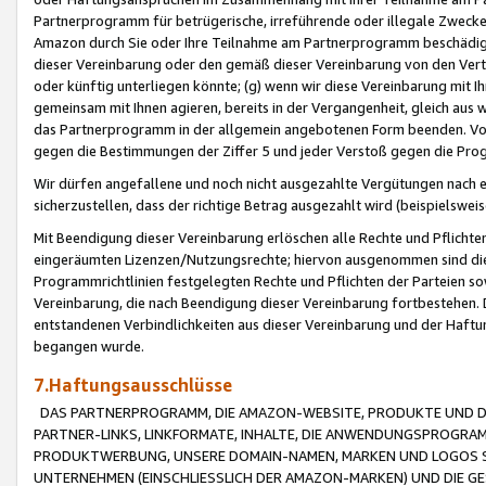
Partnerprogramm für betrügerische, irreführende oder illegale Zwecke
Amazon durch Sie oder Ihre Teilnahme am Partnerprogramm beschädig
dieser Vereinbarung oder den gemäß dieser Vereinbarung von den Vertr
oder künftig unterliegen könnte; (g) wenn wir diese Vereinbarung mit I
gemeinsam mit Ihnen agieren, bereits in der Vergangenheit, gleich aus
das Partnerprogramm in der allgemein angebotenen Form beenden. Vors
gegen die Bestimmungen der Ziffer 5 und jeder Verstoß gegen die Prog
Wir dürfen angefallene und noch nicht ausgezahlte Vergütungen nach 
sicherzustellen, dass der richtige Betrag ausgezahlt wird (beispielsw
Mit Beendigung dieser Vereinbarung erlöschen alle Rechte und Pflichte
eingeräumten Lizenzen/Nutzungsrechte; hiervon ausgenommen sind die in 
Programmrichtlinien festgelegten Rechte und Pflichten der Parteien sow
Vereinbarung, die nach Beendigung dieser Vereinbarung fortbestehen. D
entstandenen Verbindlichkeiten aus dieser Vereinbarung und der Haft
begangen wurde.
7.Haftungsausschlüsse
DAS PARTNERPROGRAMM, DIE AMAZON-WEBSITE, PRODUKTE UND DI
PARTNER-LINKS, LINKFORMATE, INHALTE, DIE ANWENDUNGSPROGR
PRODUKTWERBUNG, UNSERE DOMAIN-NAMEN, MARKEN UND LOGOS S
UNTERNEHMEN (EINSCHLIESSLICH DER AMAZON-MARKEN) UND DIE GE