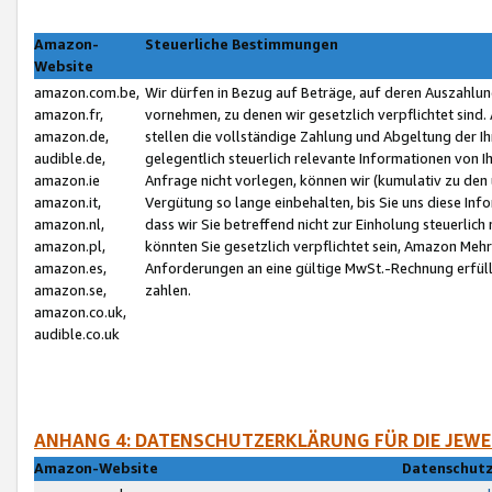
Amazon-
Steuerliche Bestimmungen
Website
amazon.com.be,
Wir dürfen in Bezug auf Beträge, auf deren Auszahlun
amazon.fr,
vornehmen, zu denen wir gesetzlich verpflichtet sind
amazon.de,
stellen die vollständige Zahlung und Abgeltung der 
audible.de,
gelegentlich steuerlich relevante Informationen von I
amazon.ie
Anfrage nicht vorlegen, können wir (kumulativ zu de
amazon.it,
Vergütung so lange einbehalten, bis Sie uns diese Inf
amazon.nl,
dass wir Sie betreffend nicht zur Einholung steuerlich 
amazon.pl,
könnten Sie gesetzlich verpflichtet sein, Amazon Meh
amazon.es,
Anforderungen an eine gültige MwSt.-Rechnung erfüllt
amazon.se,
zahlen.
amazon.co.uk,
audible.co.uk
ANHANG 4: DATENSCHUTZERKLÄRUNG FÜR DIE JEWE
Amazon-Website
Datenschutz