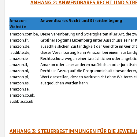
ANHANG 2: ANWENDBARES RECHT UND STRE
Amazon-
Anwendbares Recht und Streitbeilegung
Website
amazon.com.be,
Diese Vereinbarung und Streitigkeiten aller Art, die 
amazon.fr,
Großherzogtums Luxemburg unter Ausschluss seiner Kol
amazon.de,
ausschließlichen Zuständigkeit der Gerichte im Geri
audible.de,
dieser Vereinbarung kann Amazon bei einem zuständig
amazon.ie
Rechtsschutz wegen einer tatsächlichen oder angebli
amazon.it,
Amazon oder einer anderen natürlichen oder juristisc
amazon.nl,
Rechte in Bezug auf die Programminhalte besonderer,
amazon.pl,
Wert darstellen, dessen Verlust nicht ohne Weiteres e
amazon.es,
ausgeglichen werden kann.
amazon.se,
amazon.co.uk,
audible.co.uk
ANHANG 3: STEUERBESTIMMUNGEN FÜR DIE JEWEIL