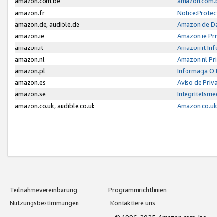
amazon.com.be
amazon.com.b
amazon.fr
Notice:Protec
amazon.de, audible.de
Amazon.de Da
amazon.ie
Amazon.ie Pri
amazon.it
Amazon.it Inf
amazon.nl
Amazon.nl Pri
amazon.pl
Informacja O
amazon.es
Aviso de Priv
amazon.se
Integritetsm
amazon.co.uk, audible.co.uk
Amazon.co.uk 
Teilnahmevereinbarung
Programmrichtlinien
Nutzungsbestimmungen
Kontaktiere uns