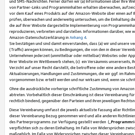
und SMS-Nachrichten. Ferner dürfen wir (a) Informationen über Ihre We
von Partner-Links und Programminhalten erhalten überwachen, aufzei
vor dem Kauf eines Produkts auf der Amazon-Website über einen auf Ih
prüfen, überwachen und anderweitig untersuchen, um die Einhaltung dies
die auf Ihrer Website dargestellte Implementierung von Programminhalt
reproduzieren, verbreiten und darstellen. Informationen darüber, wie w
Amazon-Datenschutzerklärung in
Anhang 4
.
Sie bestätigen und sind damit einverstanden, dass (a) wir und unsere 
(Traffic) anregen können, zu Bedingungen, die von den in dieser Vere
Unternehmen jederzeit (unmittelbar oder mittelbar) Websites oder Appl
Ihrer Website im Wettbewerb stehen, (c) ein Versäumnis unsererseits, I
Verzicht auf unser Recht darstellt, die betroffene oder eine andere B
Aktualisierungen, Handlungen und Zustimmungen, die wir ggf. im Rahme
vorgenommen bzw. erteilt werden und nur wirksam sind, wenn sie schri
Ohne die ausdrückliche vorherige schriftliche Zustimmung von Amazon
abtreten. Vorbehaltlich dieser Einschränkung ist diese Vereinbarung f
rechtlich bindend, gegenüber den Parteien und ihren jeweiligen Rech
Diese Vereinbarung umfasst die jeweils aktuellste Fassung aller Richtli
dieser Vereinbarung Bezug genommen wird und alle anderen Richtlinie
des Partnerprogramms zur Verfügung gestellt werden („
Programmric
verpflichten sich zu deren Einhaltung. Im Falle von Widersprüchen zwi
maßgeblich. Im Falle von Widersprüchen zwischen dieser Vereinbarun