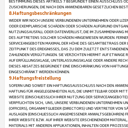
BESTIMMUNG DIESES ARTIKELS 7 BEGRÜNDET EINEN AUSSCHLUSS 
ZUSICHERUNGEN, DIE NACH DEN ANWENDBAREN GESETZLICHEN BE
8.Haftungsbeschränkungen
WEDER WIR NOCH UNSERE VERBUNDENEN UNTERNEHMEN ODER LIZEN
ODER EXEMPLARISCHE SCHÄDEN ODER SCHÄDEN AUFGRUND ENTGANG
NUTZUNGSAUSFALL ODER DATENVERLUST, DIE IM ZUSAMMENHANG MI
DES AUFTRETENS SOLCHER SCHÄDEN HINGEWIESEN WURDEN. FERN
SERVICEANGEBOTEN MAXIMAL DER HÖHE DES GESAMTBETRAGS DER 
ZEITPUNKT DES EREIGNISSES, DAS ZU DEM ZULETZT ENTSTANDENE
ZAHLENDEN VERGÜTUNGEN. SIE VERZICHTEN HIERMIT AUF ETWAIGE 
AUF ERFÜLLUNGSKLAGE, UNTERLASSUNGSKLAGE ODER ANDERE RECHT
DIESES ABSATZES BEGRÜNDET EINE EINSCHRÄNKUNG VON HAFTUNG
EINGESCHRÄNKT WERDEN KÖNNEN.
9.Haftungsfreistellung
SOFERN UND SOWEIT EIN HAFTUNGSAUSSCHLUSS NACH DEN ANWENDB
HAFTUNG FÜR ANGELEGENHEITEN AUS, DIE UNMITTELBAR ODER MITT
WEBSITE (EINSCHLIESSLICH IHRER NUTZUNG DER SERVICEANGEBOTE)
VERPFLICHTEN SICH, UNS, UNSERE VERBUNDENEN UNTERNEHMEN UN
(OFFICERS), ORGANMITGLIEDER (DIRECTORS) UND VERTRETER VON 
AUSLAGEN (EINSCHLIESSLICH ANGEMESSENER ANWALTSGEBÜHREN) FR
IHRER WEBSITE BZW. AUF IHRER WEBSITE ERSCHEINENDEM MATERIAL
MATERIALS MIT ANDEREN APPLIKATIONEN, INHALTEN ODER PROZESSE