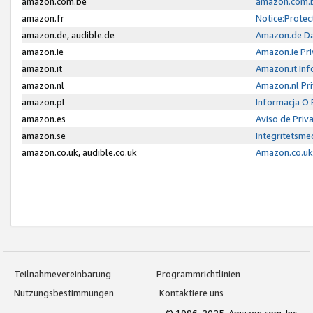
amazon.com.be
amazon.com.b
amazon.fr
Notice:Protec
amazon.de, audible.de
Amazon.de Da
amazon.ie
Amazon.ie Pri
amazon.it
Amazon.it Inf
amazon.nl
Amazon.nl Pri
amazon.pl
Informacja O
amazon.es
Aviso de Priv
amazon.se
Integritetsm
amazon.co.uk, audible.co.uk
Amazon.co.uk 
Teilnahmevereinbarung
Programmrichtlinien
Nutzungsbestimmungen
Kontaktiere uns