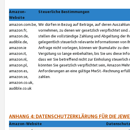
Amazon-
Steuerliche Bestimmungen
Website
amazon.com.be,
Wir dürfen in Bezug auf Beträge, auf deren Auszahlun
amazon.fr,
vornehmen, zu denen wir gesetzlich verpflichtet sind
amazon.de,
stellen die vollständige Zahlung und Abgeltung der 
audible.de,
gelegentlich steuerlich relevante Informationen von I
amazon.ie
Anfrage nicht vorlegen, können wir (kumulativ zu de
amazon.it,
Vergütung so lange einbehalten, bis Sie uns diese Inf
amazon.nl,
dass wir Sie betreffend nicht zur Einholung steuerlich 
amazon.pl,
könnten Sie gesetzlich verpflichtet sein, Amazon Meh
amazon.es,
Anforderungen an eine gültige MwSt.-Rechnung erfüllt
amazon.se,
zahlen.
amazon.co.uk,
audible.co.uk
ANHANG 4: DATENSCHUTZERKLÄRUNG FÜR DIE JEWE
Amazon-Website
Datenschutz