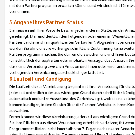
mit dem Partnerprogramm erwarten können, und wir sind nicht für etwa
vornehmen.
5.Angabe Ihres Partner-Status
Sie müssen auf Ihrer Website bzw. an jeder anderen Stelle, an der Am
genehmigt, klar und deutlich den folgenden oder einen im Wesentlichen
Partner verdiene ich an qualifizierten Verkäufen“. Abgesehen von die
werden Sie ohne unsere vorherige schriftliche Zustimmung keine weite
Partnerprogramm machen. Sie dürfen die zwischen uns und Ihnen best
(einschließlich der expliziten oder impliziten Aussage, dass Amazon Si
dass eine Verbindung zwischen Amazon und Ihnen oder einer anderen natü
vorliegenden Vereinbarung ausdrücklich gestattet ist.
6.Laufzeit und Kündigung
Die Laufzeit dieser Vereinbarung beginnt mit Ihrer Anmeldung für die 
jederzeit ordentlich oder aus wichtigem Grund durch schriftliche Kündi
automatisch und unter Ausschluss des Gerichtswegs), wobei eine solch
können kündigen, indem Sie sich über die Partner-Website in Ihrem Ko
auswählen.
Ferner können wir diese Vereinbarung jederzeit aus wichtigem Grund dur
Sie Ihre Pflichten aus dieser Vereinbarung erheblich verletzen; (b) wen
Programmrichtlinien) nicht innerhalb von 7 Tagen nach unserer Benachr
oder Haftungsansprüchen im Zusammenhang mit Ihrer Teilnahme am Pa