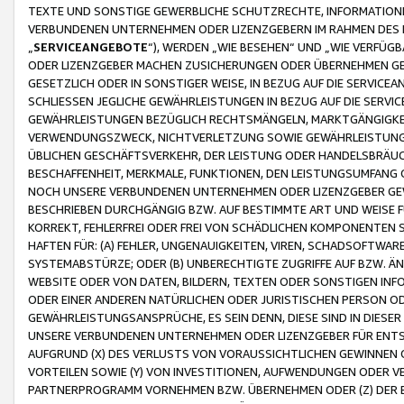
TEXTE UND SONSTIGE GEWERBLICHE SCHUTZRECHTE, INFORMATIONE
VERBUNDENEN UNTERNEHMEN ODER LIZENZGEBERN IM RAHMEN DES
„
SERVICEANGEBOTE
“), WERDEN „WIE BESEHEN“ UND „WIE VERFÜ
ODER LIZENZGEBER MACHEN ZUSICHERUNGEN ODER ÜBERNEHMEN GEW
GESETZLICH ODER IN SONSTIGER WEISE, IN BEZUG AUF DIE SERVI
SCHLIESSEN JEGLICHE GEWÄHRLEISTUNGEN IN BEZUG AUF DIE SERVI
GEWÄHRLEISTUNGEN BEZÜGLICH RECHTSMÄNGELN, MARKTGÄNGIGKEIT
VERWENDUNGSZWECK, NICHTVERLETZUNG SOWIE GEWÄHRLEISTUNGEN 
ÜBLICHEN GESCHÄFTSVERKEHR, DER LEISTUNG ODER HANDELSBRÄUCH
BESCHAFFENHEIT, MERKMALE, FUNKTIONEN, DEN LEISTUNGSUMFANG 
NOCH UNSERE VERBUNDENEN UNTERNEHMEN ODER LIZENZGEBER GEWÄ
BESCHRIEBEN DURCHGÄNGIG BZW. AUF BESTIMMTE ART UND WEISE
KORREKT, FEHLERFREI ODER FREI VON SCHÄDLICHEN KOMPONENTEN
HAFTEN FÜR: (A) FEHLER, UNGENAUIGKEITEN, VIREN, SCHADSOFTW
SYSTEMABSTÜRZE; ODER (B) UNBERECHTIGTE ZUGRIFFE AUF BZW. 
WEBSITE ODER VON DATEN, BILDERN, TEXTEN ODER SONSTIGEN INF
ODER EINER ANDEREN NATÜRLICHEN ODER JURISTISCHEN PERSON OD
GEWÄHRLEISTUNGSANSPRÜCHE, ES SEIN DENN, DIESE SIND IN DIES
UNSERE VERBUNDENEN UNTERNEHMEN ODER LIZENZGEBER FÜR EN
AUFGRUND (X) DES VERLUSTS VON VORAUSSICHTLICHEN GEWINNEN
VORTEILEN SOWIE (Y) VON INVESTITIONEN, AUFWENDUNGEN ODER VE
PARTNERPROGRAMM VORNEHMEN BZW. ÜBERNEHMEN ODER (Z) DER 