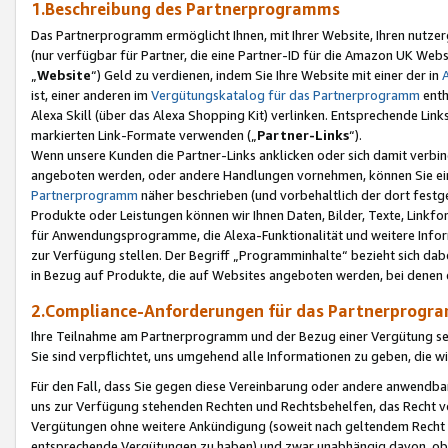
1.Beschreibung des Partnerprogramms
Das Partnerprogramm ermöglicht Ihnen, mit Ihrer Website, Ihren nutzer
(nur verfügbar für Partner, die eine Partner-ID für die Amazon UK We
„
Website
“) Geld zu verdienen, indem Sie Ihre Website mit einer der in
ist, einer anderen im
Vergütungskatalog für das Partnerprogramm
enth
Alexa Skill (über das Alexa Shopping Kit) verlinken. Entsprechende Lin
markierten Link-Formate verwenden („
Partner-Links
“).
Wenn unsere Kunden die Partner-Links anklicken oder sich damit verbi
angeboten werden, oder andere Handlungen vornehmen, können Sie eine
Partnerprogramm
näher beschrieben (und vorbehaltlich der dort festg
Produkte oder Leistungen können wir Ihnen Daten, Bilder, Texte, Linkfo
für Anwendungsprogramme, die Alexa-Funktionalität und weitere Inf
zur Verfügung stellen. Der Begriff „Programminhalte“ bezieht sich dabe
in Bezug auf Produkte, die auf Websites angeboten werden, bei denen 
2.Compliance-Anforderungen für das Partnerprog
Ihre Teilnahme am Partnerprogramm und der Bezug einer Vergütung setz
Sie sind verpflichtet, uns umgehend alle Informationen zu geben, die w
Für den Fall, dass Sie gegen diese Vereinbarung oder andere anwendba
uns zur Verfügung stehenden Rechten und Rechtsbehelfen, das Recht vo
Vergütungen ohne weitere Ankündigung (soweit nach geltendem Recht z
entsprechende Vergütungen zu haben) und zwar unabhängig davon, ob 