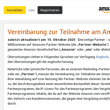
Anmelden
Registrieren
oder
Vereinbarung zur Teilnahme am 
zuletzt aktualisiert am
:
15. Oktober 2025
(Derzeitige Partner - 
Willkommen auf Amazons Partner-Website (die „
Partner-Website
“)
genannten Amazon-Gesellschaften („
Amazon
“ oder „
uns
“ oder ähnli
Übersetzungen stehen in folgenden Sprachen zur Verfügung :
Englisch
,
den Übersetzungen gilt die englische Fassung.
Natürliche oder juristische Personen, die an unserem Marketing-Partn
oder ein „
Partner
“), müssen die Vereinbarung zur Teilnahme am Ama
Ihrer Anmeldung auf bzw. Nutzung der Partner-Website stimmen Sie die
zu, die durch Bezugnahme einen wesentlichen Bestandteil dieser Verei
Partnerprogramm, die IP-Lizenz für das Partnerprogramm, den Vergütu
Partnerprogramm). Inhalte, die du auf der Website Amazon.com veröffe
des Verbots von Kundenrezensionen, die gegen eine Vergütung erstellt, 
durch.