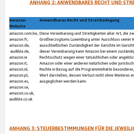
ANHANG 2: ANWENDBARES RECHT UND STRE
Amazon-
Anwendbares Recht und Streitbeilegung
Website
amazon.com.be,
Diese Vereinbarung und Streitigkeiten aller Art, die 
amazon.fr,
Großherzogtums Luxemburg unter Ausschluss seiner Kol
amazon.de,
ausschließlichen Zuständigkeit der Gerichte im Geri
audible.de,
dieser Vereinbarung kann Amazon bei einem zuständig
amazon.ie
Rechtsschutz wegen einer tatsächlichen oder angebli
amazon.it,
Amazon oder einer anderen natürlichen oder juristisc
amazon.nl,
Rechte in Bezug auf die Programminhalte besonderer,
amazon.pl,
Wert darstellen, dessen Verlust nicht ohne Weiteres e
amazon.es,
ausgeglichen werden kann.
amazon.se,
amazon.co.uk,
audible.co.uk
ANHANG 3: STEUERBESTIMMUNGEN FÜR DIE JEWEIL