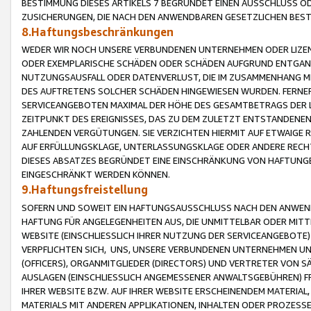
BESTIMMUNG DIESES ARTIKELS 7 BEGRÜNDET EINEN AUSSCHLUSS 
ZUSICHERUNGEN, DIE NACH DEN ANWENDBAREN GESETZLICHEN BE
8.Haftungsbeschränkungen
WEDER WIR NOCH UNSERE VERBUNDENEN UNTERNEHMEN ODER LIZEN
ODER EXEMPLARISCHE SCHÄDEN ODER SCHÄDEN AUFGRUND ENTGANG
NUTZUNGSAUSFALL ODER DATENVERLUST, DIE IM ZUSAMMENHANG MI
DES AUFTRETENS SOLCHER SCHÄDEN HINGEWIESEN WURDEN. FERN
SERVICEANGEBOTEN MAXIMAL DER HÖHE DES GESAMTBETRAGS DER 
ZEITPUNKT DES EREIGNISSES, DAS ZU DEM ZULETZT ENTSTANDENE
ZAHLENDEN VERGÜTUNGEN. SIE VERZICHTEN HIERMIT AUF ETWAIGE 
AUF ERFÜLLUNGSKLAGE, UNTERLASSUNGSKLAGE ODER ANDERE RECHT
DIESES ABSATZES BEGRÜNDET EINE EINSCHRÄNKUNG VON HAFTUNG
EINGESCHRÄNKT WERDEN KÖNNEN.
9.Haftungsfreistellung
SOFERN UND SOWEIT EIN HAFTUNGSAUSSCHLUSS NACH DEN ANWENDB
HAFTUNG FÜR ANGELEGENHEITEN AUS, DIE UNMITTELBAR ODER MITT
WEBSITE (EINSCHLIESSLICH IHRER NUTZUNG DER SERVICEANGEBOTE)
VERPFLICHTEN SICH, UNS, UNSERE VERBUNDENEN UNTERNEHMEN UN
(OFFICERS), ORGANMITGLIEDER (DIRECTORS) UND VERTRETER VON 
AUSLAGEN (EINSCHLIESSLICH ANGEMESSENER ANWALTSGEBÜHREN) FR
IHRER WEBSITE BZW. AUF IHRER WEBSITE ERSCHEINENDEM MATERIAL
MATERIALS MIT ANDEREN APPLIKATIONEN, INHALTEN ODER PROZESSE