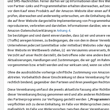
und SMS-Nachrichten. Ferner dürfen wir (a) Informationen über Ihre We
von Partner-Links und Programminhalten erhalten überwachen, aufzei
vor dem Kauf eines Produkts auf der Amazon-Website über einen auf Ih
prüfen, überwachen und anderweitig untersuchen, um die Einhaltung dies
die auf Ihrer Website dargestellte Implementierung von Programminhalt
reproduzieren, verbreiten und darstellen. Informationen darüber, wie w
Amazon-Datenschutzerklärung in
Anhang 4
.
Sie bestätigen und sind damit einverstanden, dass (a) wir und unsere 
(Traffic) anregen können, zu Bedingungen, die von den in dieser Vere
Unternehmen jederzeit (unmittelbar oder mittelbar) Websites oder Appl
Ihrer Website im Wettbewerb stehen, (c) ein Versäumnis unsererseits, I
Verzicht auf unser Recht darstellt, die betroffene oder eine andere B
Aktualisierungen, Handlungen und Zustimmungen, die wir ggf. im Rahme
vorgenommen bzw. erteilt werden und nur wirksam sind, wenn sie schri
Ohne die ausdrückliche vorherige schriftliche Zustimmung von Amazon
abtreten. Vorbehaltlich dieser Einschränkung ist diese Vereinbarung f
rechtlich bindend, gegenüber den Parteien und ihren jeweiligen Rech
Diese Vereinbarung umfasst die jeweils aktuellste Fassung aller Richtli
dieser Vereinbarung Bezug genommen wird und alle anderen Richtlinie
des Partnerprogramms zur Verfügung gestellt werden („
Programmric
verpflichten sich zu deren Einhaltung. Im Falle von Widersprüchen zwi
maßgeblich. Im Falle von Widersprüchen zwischen dieser Vereinbarun