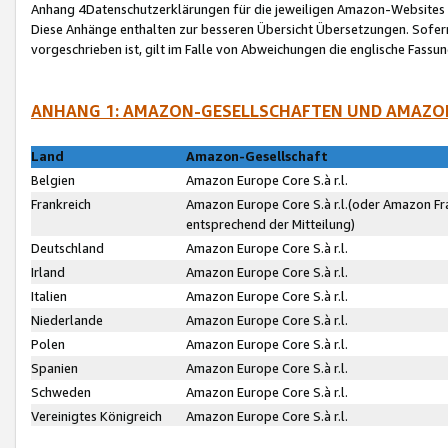
Anhang 4Datenschutzerklärungen für die jeweiligen Amazon-Websites
Diese Anhänge enthalten zur besseren Übersicht Übersetzungen. Sofe
vorgeschrieben ist, gilt im Falle von Abweichungen die englische Fass
ANHANG 1: AMAZON-GESELLSCHAFTEN UND AMAZO
Land
Amazon-Gesellschaft
Belgien
Amazon Europe Core S.à r.l.
Frankreich
Amazon Europe Core S.à r.l.(oder Amazon Fr
entsprechend der Mitteilung)
Deutschland
Amazon Europe Core S.à r.l.
Irland
Amazon Europe Core S.à r.l.
Italien
Amazon Europe Core S.à r.l.
Niederlande
Amazon Europe Core S.à r.l.
Polen
Amazon Europe Core S.à r.l.
Spanien
Amazon Europe Core S.à r.l.
Schweden
Amazon Europe Core S.à r.l.
Vereinigtes Königreich
Amazon Europe Core S.à r.l.