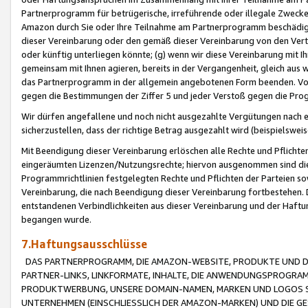
Partnerprogramm für betrügerische, irreführende oder illegale Zwecke
Amazon durch Sie oder Ihre Teilnahme am Partnerprogramm beschädig
dieser Vereinbarung oder den gemäß dieser Vereinbarung von den Vertr
oder künftig unterliegen könnte; (g) wenn wir diese Vereinbarung mit I
gemeinsam mit Ihnen agieren, bereits in der Vergangenheit, gleich aus
das Partnerprogramm in der allgemein angebotenen Form beenden. Vors
gegen die Bestimmungen der Ziffer 5 und jeder Verstoß gegen die Prog
Wir dürfen angefallene und noch nicht ausgezahlte Vergütungen nach 
sicherzustellen, dass der richtige Betrag ausgezahlt wird (beispielsw
Mit Beendigung dieser Vereinbarung erlöschen alle Rechte und Pflichte
eingeräumten Lizenzen/Nutzungsrechte; hiervon ausgenommen sind die in 
Programmrichtlinien festgelegten Rechte und Pflichten der Parteien sow
Vereinbarung, die nach Beendigung dieser Vereinbarung fortbestehen. D
entstandenen Verbindlichkeiten aus dieser Vereinbarung und der Haft
begangen wurde.
7.Haftungsausschlüsse
DAS PARTNERPROGRAMM, DIE AMAZON-WEBSITE, PRODUKTE UND DI
PARTNER-LINKS, LINKFORMATE, INHALTE, DIE ANWENDUNGSPROGR
PRODUKTWERBUNG, UNSERE DOMAIN-NAMEN, MARKEN UND LOGOS S
UNTERNEHMEN (EINSCHLIESSLICH DER AMAZON-MARKEN) UND DIE GE