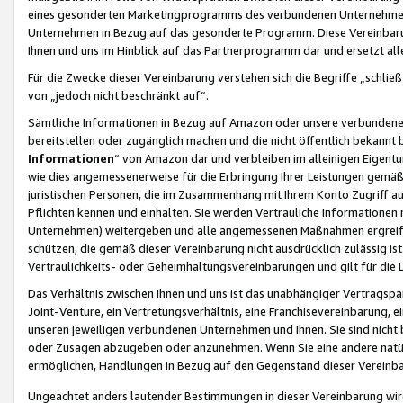
eines gesonderten Marketingprogramms des verbundenen Unternehmens
Unternehmen in Bezug auf das gesonderte Programm. Diese Vereinbarung
Ihnen und uns im Hinblick auf das Partnerprogramm dar und ersetzt al
Für die Zwecke dieser Vereinbarung verstehen sich die Begriffe „schließ
von „jedoch nicht beschränkt auf“.
Sämtliche Informationen in Bezug auf Amazon oder unsere verbunde
bereitstellen oder zugänglich machen und die nicht öffentlich bekannt bz
Informationen
“ von Amazon dar und verbleiben im alleinigen Eigent
wie dies angemessenerweise für die Erbringung Ihrer Leistungen gemäß d
juristischen Personen, die im Zusammenhang mit Ihrem Konto Zugriff au
Pflichten kennen und einhalten. Sie werden Vertrauliche Informationen 
Unternehmen) weitergeben und alle angemessenen Maßnahmen ergreifen
schützen, die gemäß dieser Vereinbarung nicht ausdrücklich zulässig is
Vertraulichkeits- oder Geheimhaltungsvereinbarungen und gilt für die
Das Verhältnis zwischen Ihnen und uns ist das unabhängiger Vertragspa
Joint-Venture, ein Vertretungsverhältnis, eine Franchisevereinbarung, 
unseren jeweiligen verbundenen Unternehmen und Ihnen. Sie sind ni
oder Zusagen abzugeben oder anzunehmen. Wenn Sie eine andere natürli
ermöglichen, Handlungen in Bezug auf den Gegenstand dieser Vereinbar
Ungeachtet anders lautender Bestimmungen in dieser Vereinbarung wird