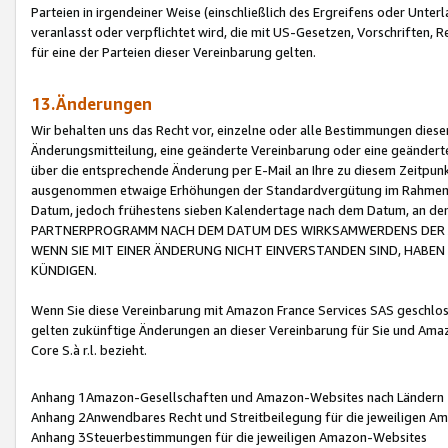
Parteien in irgendeiner Weise (einschließlich des Ergreifens oder Unt
veranlasst oder verpflichtet wird, die mit US-Gesetzen, Vorschriften,
für eine der Parteien dieser Vereinbarung gelten.
13.Änderungen
Wir behalten uns das Recht vor, einzelne oder alle Bestimmungen diese
Änderungsmitteilung, eine geänderte Vereinbarung oder eine geänderte 
über die entsprechende Änderung per E-Mail an Ihre zu diesem Zeitpun
ausgenommen etwaige Erhöhungen der Standardvergütung im Rahmen
Datum, jedoch frühestens sieben Kalendertage nach dem Datum, an de
PARTNERPROGRAMM NACH DEM DATUM DES WIRKSAMWERDENS DER Ä
WENN SIE MIT EINER ÄNDERUNG NICHT EINVERSTANDEN SIND, HABEN S
KÜNDIGEN.
Wenn Sie diese Vereinbarung mit Amazon France Services SAS geschlo
gelten zukünftige Änderungen an dieser Vereinbarung für Sie und Ama
Core S.à r.l. bezieht.
Anhang 1Amazon-Gesellschaften und Amazon-Websites nach Ländern
Anhang 2Anwendbares Recht und Streitbeilegung für die jeweiligen 
Anhang 3Steuerbestimmungen für die jeweiligen Amazon-Websites