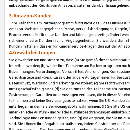
unbeschadet des Rechts von Amazon, Ersatz für darüber hinausgehen
3.Amazon-Kunden
Ihre Teilnahme am Partnerprogramm führt nicht dazu, dass unsere Kun
Amazon-Website angegebenen Preise, Verkaufsbedingungen, Regeln, Ri
Produktverkäufe für diese Kunden und können jederzeit geändert werde
sich einer unserer Kunden in einer Angelegenheit an Sie wenden, die 
Kunden mitteilen, dass er für Kundenservice-Fragen den auf der Ama
4.Gewährleistungen
Sie gewährleisten und sichern zu, dass (a) Sie gemäß dieser Vereinba
betreiben werden; (b) weder Ihre Teilnahme am Partnerprogramm noch d
Bestimmungen, Verordnungen, Vorschriften, Anordnungen, Konzessionen,
Gerichtsurteile und -beschlüsse oder andere Auflagen einer für Sie zu
Datenschutz, Werbung und Marketing) verstoßen; (c) Sie rechtswirksam 
nicht geschäftsfähig sind); (d) Sie den Nutzen der Teilnahme am Partne
Zusicherungen, Garantien oder Aussagen verlassen, die in dieser Verein
teilnehmen und keine Serviceangebote nutzen, wenn Sie US-Handelssa
unterliegen, in dem Sie Serviceangebote wahrnehmen; (f) Sie alle US
amerikanische Ausfuhr- und Wiederausfuhrbeschränkungen einhalten, 
Technologie und Leistungen gelten, und (g) die Angaben, die Sie im 
sind. Sie können Ihre Angaben aktualisieren, indem Sie sich über die 
Wir machen keine Zusicherungen und übernehmen keine Gewährleistun