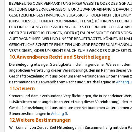
BEWERBUNG ODER VERMARKTUNG IHRER WEBSITE ODER DES GGF. AUF 
NUTZUNG DER SERVICEANGEBOTE UND ZWAR UNABHÄNGIG DAVON, O
GESETZLICHEN BESTIMMUNGEN ZULÄSSIG IST ODER NICHT, (D) EINE
(EINSCHLIESSLICH EINER PROGRAMMRICHTLINIE), (E) IHREN STEUER
DER EINTREIBUNG ODER ZAHLUNG IHRER STEUERN UND ZOLLABGAB
ODER ZOLLVERPFLICHTUNGEN, ODER (F) FAHRLÄSSIGKEIT ODER VORS
AUFTRAGNEHMER. WIR UND UNSERE BEAUFTRAGTEN KÖNNEN IM NAME
GERICHTLICHE SCHRITTE EINLEITEN UND JEDE PROZESSUALE HAND
VERTEIDIGEN, ODER UM RECHTE AUCH ZUM ZWECK DER DURCHSETZU
10.Anwendbares Recht und Streitbeilegung
Die Beilegung etwaiger Streitigkeiten, die in irgendeiner Weise mit de
angeblichen Verletzung dieser Vereinbarung), den im Rahmen dieser Ve
Geschäftsbeziehung mit uns oder unseren verbundenen Unternehmen zu
Bestimmungen zu anwendbarem Recht und Streitbeilegung in
Anhang 
11.Steuern
Steuern und damit verbundene Verpflichtungen, die in irgendeiner Wei
tatsächlichen oder angeblichen Verletzung dieser Vereinbarung), den 
Geschäftsbeziehung mit uns oder unseren verbundenen Unternehmen z
Steuerbestimmungen in
Anhang 3
.
12.Weitere Bestimmungen
Wir können von Zeit zu Zeit Mitteilungen im Zusammenhang mit dem Par