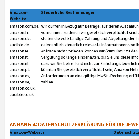
Amazon-
Steuerliche Bestimmungen
Website
amazon.com.be,
Wir dürfen in Bezug auf Beträge, auf deren Auszahlun
amazon.fr,
vornehmen, zu denen wir gesetzlich verpflichtet sind
amazon.de,
stellen die vollständige Zahlung und Abgeltung der 
audible.de,
gelegentlich steuerlich relevante Informationen von I
amazon.ie
Anfrage nicht vorlegen, können wir (kumulativ zu de
amazon.it,
Vergütung so lange einbehalten, bis Sie uns diese Inf
amazon.nl,
dass wir Sie betreffend nicht zur Einholung steuerlich 
amazon.pl,
könnten Sie gesetzlich verpflichtet sein, Amazon Meh
amazon.es,
Anforderungen an eine gültige MwSt.-Rechnung erfüllt
amazon.se,
zahlen.
amazon.co.uk,
audible.co.uk
ANHANG 4: DATENSCHUTZERKLÄRUNG FÜR DIE JEWE
Amazon-Website
Datenschutz