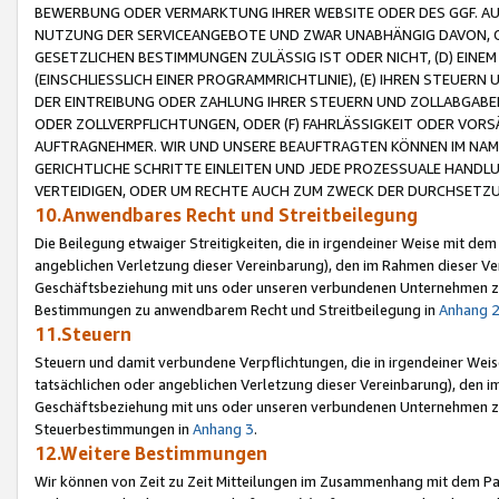
BEWERBUNG ODER VERMARKTUNG IHRER WEBSITE ODER DES GGF. AUF 
NUTZUNG DER SERVICEANGEBOTE UND ZWAR UNABHÄNGIG DAVON, O
GESETZLICHEN BESTIMMUNGEN ZULÄSSIG IST ODER NICHT, (D) EINE
(EINSCHLIESSLICH EINER PROGRAMMRICHTLINIE), (E) IHREN STEUER
DER EINTREIBUNG ODER ZAHLUNG IHRER STEUERN UND ZOLLABGAB
ODER ZOLLVERPFLICHTUNGEN, ODER (F) FAHRLÄSSIGKEIT ODER VORS
AUFTRAGNEHMER. WIR UND UNSERE BEAUFTRAGTEN KÖNNEN IM NAME
GERICHTLICHE SCHRITTE EINLEITEN UND JEDE PROZESSUALE HAND
VERTEIDIGEN, ODER UM RECHTE AUCH ZUM ZWECK DER DURCHSETZU
10.Anwendbares Recht und Streitbeilegung
Die Beilegung etwaiger Streitigkeiten, die in irgendeiner Weise mit de
angeblichen Verletzung dieser Vereinbarung), den im Rahmen dieser Ve
Geschäftsbeziehung mit uns oder unseren verbundenen Unternehmen zu
Bestimmungen zu anwendbarem Recht und Streitbeilegung in
Anhang 
11.Steuern
Steuern und damit verbundene Verpflichtungen, die in irgendeiner Wei
tatsächlichen oder angeblichen Verletzung dieser Vereinbarung), den 
Geschäftsbeziehung mit uns oder unseren verbundenen Unternehmen z
Steuerbestimmungen in
Anhang 3
.
12.Weitere Bestimmungen
Wir können von Zeit zu Zeit Mitteilungen im Zusammenhang mit dem Par