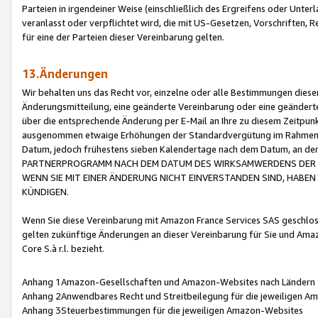
Parteien in irgendeiner Weise (einschließlich des Ergreifens oder Unt
veranlasst oder verpflichtet wird, die mit US-Gesetzen, Vorschriften,
für eine der Parteien dieser Vereinbarung gelten.
13.Änderungen
Wir behalten uns das Recht vor, einzelne oder alle Bestimmungen diese
Änderungsmitteilung, eine geänderte Vereinbarung oder eine geänderte 
über die entsprechende Änderung per E-Mail an Ihre zu diesem Zeitpun
ausgenommen etwaige Erhöhungen der Standardvergütung im Rahmen
Datum, jedoch frühestens sieben Kalendertage nach dem Datum, an de
PARTNERPROGRAMM NACH DEM DATUM DES WIRKSAMWERDENS DER Ä
WENN SIE MIT EINER ÄNDERUNG NICHT EINVERSTANDEN SIND, HABEN S
KÜNDIGEN.
Wenn Sie diese Vereinbarung mit Amazon France Services SAS geschlo
gelten zukünftige Änderungen an dieser Vereinbarung für Sie und Ama
Core S.à r.l. bezieht.
Anhang 1Amazon-Gesellschaften und Amazon-Websites nach Ländern
Anhang 2Anwendbares Recht und Streitbeilegung für die jeweiligen 
Anhang 3Steuerbestimmungen für die jeweiligen Amazon-Websites