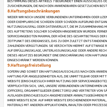
BESTIMMUNG DIESES ARTIKELS 7 BEGRÜNDET EINEN AUSSCHLUSS 
ZUSICHERUNGEN, DIE NACH DEN ANWENDBAREN GESETZLICHEN BE
8.Haftungsbeschränkungen
WEDER WIR NOCH UNSERE VERBUNDENEN UNTERNEHMEN ODER LIZEN
ODER EXEMPLARISCHE SCHÄDEN ODER SCHÄDEN AUFGRUND ENTGANG
NUTZUNGSAUSFALL ODER DATENVERLUST, DIE IM ZUSAMMENHANG MI
DES AUFTRETENS SOLCHER SCHÄDEN HINGEWIESEN WURDEN. FERN
SERVICEANGEBOTEN MAXIMAL DER HÖHE DES GESAMTBETRAGS DER 
ZEITPUNKT DES EREIGNISSES, DAS ZU DEM ZULETZT ENTSTANDENE
ZAHLENDEN VERGÜTUNGEN. SIE VERZICHTEN HIERMIT AUF ETWAIGE 
AUF ERFÜLLUNGSKLAGE, UNTERLASSUNGSKLAGE ODER ANDERE RECHT
DIESES ABSATZES BEGRÜNDET EINE EINSCHRÄNKUNG VON HAFTUNG
EINGESCHRÄNKT WERDEN KÖNNEN.
9.Haftungsfreistellung
SOFERN UND SOWEIT EIN HAFTUNGSAUSSCHLUSS NACH DEN ANWENDB
HAFTUNG FÜR ANGELEGENHEITEN AUS, DIE UNMITTELBAR ODER MITT
WEBSITE (EINSCHLIESSLICH IHRER NUTZUNG DER SERVICEANGEBOTE)
VERPFLICHTEN SICH, UNS, UNSERE VERBUNDENEN UNTERNEHMEN UN
(OFFICERS), ORGANMITGLIEDER (DIRECTORS) UND VERTRETER VON 
AUSLAGEN (EINSCHLIESSLICH ANGEMESSENER ANWALTSGEBÜHREN) FR
IHRER WEBSITE BZW. AUF IHRER WEBSITE ERSCHEINENDEM MATERIAL
MATERIALS MIT ANDEREN APPLIKATIONEN, INHALTEN ODER PROZESSE