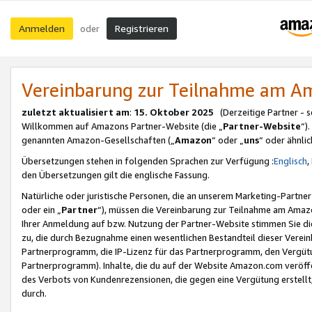
Anmelden
Registrieren
oder
Vereinbarung zur Teilnahme am 
zuletzt aktualisiert am
:
15. Oktober 2025
(Derzeitige Partner - 
Willkommen auf Amazons Partner-Website (die „
Partner-Website
“)
genannten Amazon-Gesellschaften („
Amazon
“ oder „
uns
“ oder ähnli
Übersetzungen stehen in folgenden Sprachen zur Verfügung :
Englisch
,
den Übersetzungen gilt die englische Fassung.
Natürliche oder juristische Personen, die an unserem Marketing-Partn
oder ein „
Partner
“), müssen die Vereinbarung zur Teilnahme am Ama
Ihrer Anmeldung auf bzw. Nutzung der Partner-Website stimmen Sie die
zu, die durch Bezugnahme einen wesentlichen Bestandteil dieser Verei
Partnerprogramm, die IP-Lizenz für das Partnerprogramm, den Vergütu
Partnerprogramm). Inhalte, die du auf der Website Amazon.com veröffe
des Verbots von Kundenrezensionen, die gegen eine Vergütung erstellt, 
durch.