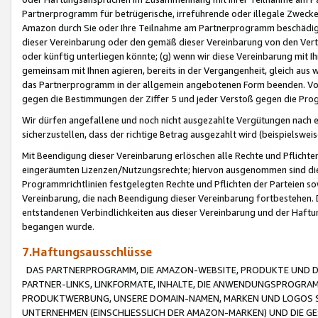
Partnerprogramm für betrügerische, irreführende oder illegale Zwecke
Amazon durch Sie oder Ihre Teilnahme am Partnerprogramm beschädig
dieser Vereinbarung oder den gemäß dieser Vereinbarung von den Vertr
oder künftig unterliegen könnte; (g) wenn wir diese Vereinbarung mit I
gemeinsam mit Ihnen agieren, bereits in der Vergangenheit, gleich aus
das Partnerprogramm in der allgemein angebotenen Form beenden. Vors
gegen die Bestimmungen der Ziffer 5 und jeder Verstoß gegen die Prog
Wir dürfen angefallene und noch nicht ausgezahlte Vergütungen nach 
sicherzustellen, dass der richtige Betrag ausgezahlt wird (beispielsw
Mit Beendigung dieser Vereinbarung erlöschen alle Rechte und Pflichte
eingeräumten Lizenzen/Nutzungsrechte; hiervon ausgenommen sind die in 
Programmrichtlinien festgelegten Rechte und Pflichten der Parteien sow
Vereinbarung, die nach Beendigung dieser Vereinbarung fortbestehen. D
entstandenen Verbindlichkeiten aus dieser Vereinbarung und der Haft
begangen wurde.
7.Haftungsausschlüsse
DAS PARTNERPROGRAMM, DIE AMAZON-WEBSITE, PRODUKTE UND DI
PARTNER-LINKS, LINKFORMATE, INHALTE, DIE ANWENDUNGSPROGR
PRODUKTWERBUNG, UNSERE DOMAIN-NAMEN, MARKEN UND LOGOS S
UNTERNEHMEN (EINSCHLIESSLICH DER AMAZON-MARKEN) UND DIE GE