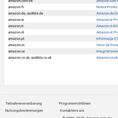
amazon.com.be
amazon.com.b
amazon.fr
Notice:Protec
amazon.de, audible.de
Amazon.de Da
amazon.ie
Amazon.ie Pri
amazon.it
Amazon.it Inf
amazon.nl
Amazon.nl Pri
amazon.pl
Informacja O
amazon.es
Aviso de Priv
amazon.se
Integritetsm
amazon.co.uk, audible.co.uk
Amazon.co.uk 
Teilnahmevereinbarung
Programmrichtlinien
Nutzungsbestimmungen
Kontaktiere uns