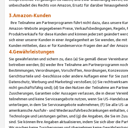
unbeschadet des Rechts von Amazon, Ersatz für darüber hinausgehen
3.Amazon-Kunden
Ihre Teilnahme am Partnerprogramm führt nicht dazu, dass unsere Kun
Amazon-Website angegebenen Preise, Verkaufsbedingungen, Regeln, Ri
Produktverkäufe für diese Kunden und können jederzeit geändert werde
sich einer unserer Kunden in einer Angelegenheit an Sie wenden, die 
Kunden mitteilen, dass er für Kundenservice-Fragen den auf der Ama
4.Gewährleistungen
Sie gewährleisten und sichern zu, dass (a) Sie gemäß dieser Vereinba
betreiben werden; (b) weder Ihre Teilnahme am Partnerprogramm noch d
Bestimmungen, Verordnungen, Vorschriften, Anordnungen, Konzessionen,
Gerichtsurteile und -beschlüsse oder andere Auflagen einer für Sie zu
Datenschutz, Werbung und Marketing) verstoßen; (c) Sie rechtswirksam 
nicht geschäftsfähig sind); (d) Sie den Nutzen der Teilnahme am Partne
Zusicherungen, Garantien oder Aussagen verlassen, die in dieser Verein
teilnehmen und keine Serviceangebote nutzen, wenn Sie US-Handelssa
unterliegen, in dem Sie Serviceangebote wahrnehmen; (f) Sie alle US
amerikanische Ausfuhr- und Wiederausfuhrbeschränkungen einhalten, 
Technologie und Leistungen gelten, und (g) die Angaben, die Sie im 
sind. Sie können Ihre Angaben aktualisieren, indem Sie sich über die 
Wir machen keine Zusicherungen und übernehmen keine Gewährleistun