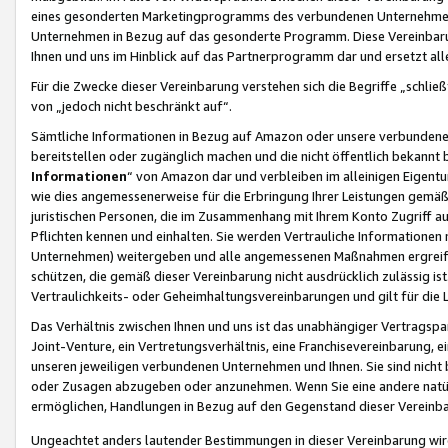
eines gesonderten Marketingprogramms des verbundenen Unternehmens
Unternehmen in Bezug auf das gesonderte Programm. Diese Vereinbarung
Ihnen und uns im Hinblick auf das Partnerprogramm dar und ersetzt al
Für die Zwecke dieser Vereinbarung verstehen sich die Begriffe „schließ
von „jedoch nicht beschränkt auf“.
Sämtliche Informationen in Bezug auf Amazon oder unsere verbunde
bereitstellen oder zugänglich machen und die nicht öffentlich bekannt bz
Informationen
“ von Amazon dar und verbleiben im alleinigen Eigent
wie dies angemessenerweise für die Erbringung Ihrer Leistungen gemäß d
juristischen Personen, die im Zusammenhang mit Ihrem Konto Zugriff au
Pflichten kennen und einhalten. Sie werden Vertrauliche Informationen 
Unternehmen) weitergeben und alle angemessenen Maßnahmen ergreifen
schützen, die gemäß dieser Vereinbarung nicht ausdrücklich zulässig is
Vertraulichkeits- oder Geheimhaltungsvereinbarungen und gilt für die
Das Verhältnis zwischen Ihnen und uns ist das unabhängiger Vertragspa
Joint-Venture, ein Vertretungsverhältnis, eine Franchisevereinbarung, 
unseren jeweiligen verbundenen Unternehmen und Ihnen. Sie sind ni
oder Zusagen abzugeben oder anzunehmen. Wenn Sie eine andere natürli
ermöglichen, Handlungen in Bezug auf den Gegenstand dieser Vereinbar
Ungeachtet anders lautender Bestimmungen in dieser Vereinbarung wird