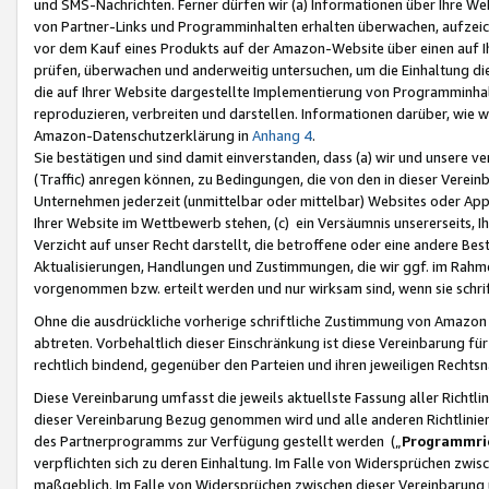
und SMS-Nachrichten. Ferner dürfen wir (a) Informationen über Ihre We
von Partner-Links und Programminhalten erhalten überwachen, aufzei
vor dem Kauf eines Produkts auf der Amazon-Website über einen auf Ih
prüfen, überwachen und anderweitig untersuchen, um die Einhaltung dies
die auf Ihrer Website dargestellte Implementierung von Programminhalt
reproduzieren, verbreiten und darstellen. Informationen darüber, wie w
Amazon-Datenschutzerklärung in
Anhang 4
.
Sie bestätigen und sind damit einverstanden, dass (a) wir und unsere 
(Traffic) anregen können, zu Bedingungen, die von den in dieser Vere
Unternehmen jederzeit (unmittelbar oder mittelbar) Websites oder Appl
Ihrer Website im Wettbewerb stehen, (c) ein Versäumnis unsererseits, I
Verzicht auf unser Recht darstellt, die betroffene oder eine andere B
Aktualisierungen, Handlungen und Zustimmungen, die wir ggf. im Rahme
vorgenommen bzw. erteilt werden und nur wirksam sind, wenn sie schri
Ohne die ausdrückliche vorherige schriftliche Zustimmung von Amazon
abtreten. Vorbehaltlich dieser Einschränkung ist diese Vereinbarung f
rechtlich bindend, gegenüber den Parteien und ihren jeweiligen Rech
Diese Vereinbarung umfasst die jeweils aktuellste Fassung aller Richtli
dieser Vereinbarung Bezug genommen wird und alle anderen Richtlinie
des Partnerprogramms zur Verfügung gestellt werden („
Programmric
verpflichten sich zu deren Einhaltung. Im Falle von Widersprüchen zwi
maßgeblich. Im Falle von Widersprüchen zwischen dieser Vereinbarun