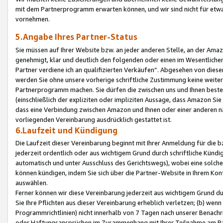
mit dem Partnerprogramm erwarten können, und wir sind nicht für etwa
vornehmen.
5.Angabe Ihres Partner-Status
Sie müssen auf Ihrer Website bzw. an jeder anderen Stelle, an der Am
genehmigt, klar und deutlich den folgenden oder einen im Wesentlichen
Partner verdiene ich an qualifizierten Verkäufen“. Abgesehen von die
werden Sie ohne unsere vorherige schriftliche Zustimmung keine weite
Partnerprogramm machen. Sie dürfen die zwischen uns und Ihnen best
(einschließlich der expliziten oder impliziten Aussage, dass Amazon Si
dass eine Verbindung zwischen Amazon und Ihnen oder einer anderen natü
vorliegenden Vereinbarung ausdrücklich gestattet ist.
6.Laufzeit und Kündigung
Die Laufzeit dieser Vereinbarung beginnt mit Ihrer Anmeldung für die 
jederzeit ordentlich oder aus wichtigem Grund durch schriftliche Kündi
automatisch und unter Ausschluss des Gerichtswegs), wobei eine solch
können kündigen, indem Sie sich über die Partner-Website in Ihrem Ko
auswählen.
Ferner können wir diese Vereinbarung jederzeit aus wichtigem Grund dur
Sie Ihre Pflichten aus dieser Vereinbarung erheblich verletzen; (b) wen
Programmrichtlinien) nicht innerhalb von 7 Tagen nach unserer Benachr
oder Haftungsansprüchen im Zusammenhang mit Ihrer Teilnahme am Pa