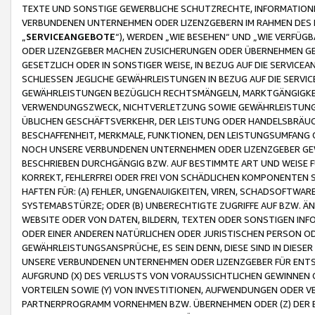
TEXTE UND SONSTIGE GEWERBLICHE SCHUTZRECHTE, INFORMATIONE
VERBUNDENEN UNTERNEHMEN ODER LIZENZGEBERN IM RAHMEN DES
„
SERVICEANGEBOTE
“), WERDEN „WIE BESEHEN“ UND „WIE VERFÜ
ODER LIZENZGEBER MACHEN ZUSICHERUNGEN ODER ÜBERNEHMEN GEW
GESETZLICH ODER IN SONSTIGER WEISE, IN BEZUG AUF DIE SERVI
SCHLIESSEN JEGLICHE GEWÄHRLEISTUNGEN IN BEZUG AUF DIE SERVI
GEWÄHRLEISTUNGEN BEZÜGLICH RECHTSMÄNGELN, MARKTGÄNGIGKEIT
VERWENDUNGSZWECK, NICHTVERLETZUNG SOWIE GEWÄHRLEISTUNGEN 
ÜBLICHEN GESCHÄFTSVERKEHR, DER LEISTUNG ODER HANDELSBRÄUCH
BESCHAFFENHEIT, MERKMALE, FUNKTIONEN, DEN LEISTUNGSUMFANG 
NOCH UNSERE VERBUNDENEN UNTERNEHMEN ODER LIZENZGEBER GEWÄ
BESCHRIEBEN DURCHGÄNGIG BZW. AUF BESTIMMTE ART UND WEISE
KORREKT, FEHLERFREI ODER FREI VON SCHÄDLICHEN KOMPONENTEN
HAFTEN FÜR: (A) FEHLER, UNGENAUIGKEITEN, VIREN, SCHADSOFTW
SYSTEMABSTÜRZE; ODER (B) UNBERECHTIGTE ZUGRIFFE AUF BZW. 
WEBSITE ODER VON DATEN, BILDERN, TEXTEN ODER SONSTIGEN INF
ODER EINER ANDEREN NATÜRLICHEN ODER JURISTISCHEN PERSON OD
GEWÄHRLEISTUNGSANSPRÜCHE, ES SEIN DENN, DIESE SIND IN DIES
UNSERE VERBUNDENEN UNTERNEHMEN ODER LIZENZGEBER FÜR EN
AUFGRUND (X) DES VERLUSTS VON VORAUSSICHTLICHEN GEWINNEN
VORTEILEN SOWIE (Y) VON INVESTITIONEN, AUFWENDUNGEN ODER VE
PARTNERPROGRAMM VORNEHMEN BZW. ÜBERNEHMEN ODER (Z) DER 