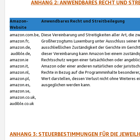
ANHANG 2: ANWENDBARES RECHT UND STRE
Amazon-
Anwendbares Recht und Streitbeilegung
Website
amazon.com.be,
Diese Vereinbarung und Streitigkeiten aller Art, die 
amazon.fr,
Großherzogtums Luxemburg unter Ausschluss seiner Kol
amazon.de,
ausschließlichen Zuständigkeit der Gerichte im Geri
audible.de,
dieser Vereinbarung kann Amazon bei einem zuständig
amazon.ie
Rechtsschutz wegen einer tatsächlichen oder angebli
amazon.it,
Amazon oder einer anderen natürlichen oder juristisc
amazon.nl,
Rechte in Bezug auf die Programminhalte besonderer,
amazon.pl,
Wert darstellen, dessen Verlust nicht ohne Weiteres e
amazon.es,
ausgeglichen werden kann.
amazon.se,
amazon.co.uk,
audible.co.uk
ANHANG 3: STEUERBESTIMMUNGEN FÜR DIE JEWEIL