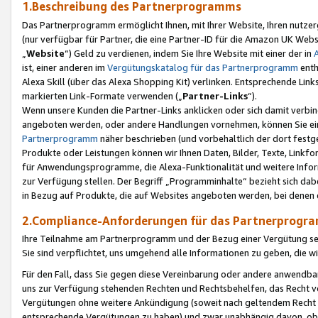
1.Beschreibung des Partnerprogramms
Das Partnerprogramm ermöglicht Ihnen, mit Ihrer Website, Ihren nutzer
(nur verfügbar für Partner, die eine Partner-ID für die Amazon UK We
„
Website
“) Geld zu verdienen, indem Sie Ihre Website mit einer der in
ist, einer anderen im
Vergütungskatalog für das Partnerprogramm
enth
Alexa Skill (über das Alexa Shopping Kit) verlinken. Entsprechende Lin
markierten Link-Formate verwenden („
Partner-Links
“).
Wenn unsere Kunden die Partner-Links anklicken oder sich damit verbi
angeboten werden, oder andere Handlungen vornehmen, können Sie eine
Partnerprogramm
näher beschrieben (und vorbehaltlich der dort festg
Produkte oder Leistungen können wir Ihnen Daten, Bilder, Texte, Linkfo
für Anwendungsprogramme, die Alexa-Funktionalität und weitere Inf
zur Verfügung stellen. Der Begriff „Programminhalte“ bezieht sich dabe
in Bezug auf Produkte, die auf Websites angeboten werden, bei denen 
2.Compliance-Anforderungen für das Partnerprog
Ihre Teilnahme am Partnerprogramm und der Bezug einer Vergütung setz
Sie sind verpflichtet, uns umgehend alle Informationen zu geben, die w
Für den Fall, dass Sie gegen diese Vereinbarung oder andere anwendba
uns zur Verfügung stehenden Rechten und Rechtsbehelfen, das Recht vo
Vergütungen ohne weitere Ankündigung (soweit nach geltendem Recht z
entsprechende Vergütungen zu haben) und zwar unabhängig davon, ob 