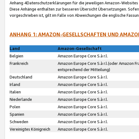
Anhang 4Datenschutzerklärungen für die jeweiligen Amazon-Websites
Diese Anhänge enthalten zur besseren Übersicht Übersetzungen. Sofe
vorgeschrieben ist, gilt im Falle von Abweichungen die englische Fass
ANHANG 1: AMAZON-GESELLSCHAFTEN UND AMAZO
Land
Amazon-Gesellschaft
Belgien
Amazon Europe Core S.à r.l.
Frankreich
Amazon Europe Core S.à r.l.(oder Amazon Fr
entsprechend der Mitteilung)
Deutschland
Amazon Europe Core S.à r.l.
Irland
Amazon Europe Core S.à r.l.
Italien
Amazon Europe Core S.à r.l.
Niederlande
Amazon Europe Core S.à r.l.
Polen
Amazon Europe Core S.à r.l.
Spanien
Amazon Europe Core S.à r.l.
Schweden
Amazon Europe Core S.à r.l.
Vereinigtes Königreich
Amazon Europe Core S.à r.l.