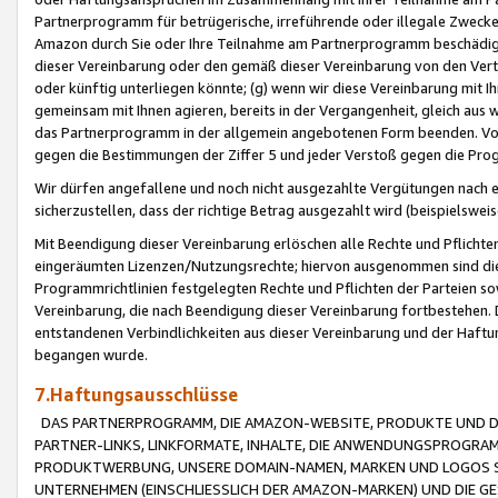
Partnerprogramm für betrügerische, irreführende oder illegale Zwecke
Amazon durch Sie oder Ihre Teilnahme am Partnerprogramm beschädig
dieser Vereinbarung oder den gemäß dieser Vereinbarung von den Vertr
oder künftig unterliegen könnte; (g) wenn wir diese Vereinbarung mit I
gemeinsam mit Ihnen agieren, bereits in der Vergangenheit, gleich aus
das Partnerprogramm in der allgemein angebotenen Form beenden. Vors
gegen die Bestimmungen der Ziffer 5 und jeder Verstoß gegen die Prog
Wir dürfen angefallene und noch nicht ausgezahlte Vergütungen nach 
sicherzustellen, dass der richtige Betrag ausgezahlt wird (beispielsw
Mit Beendigung dieser Vereinbarung erlöschen alle Rechte und Pflichte
eingeräumten Lizenzen/Nutzungsrechte; hiervon ausgenommen sind die in 
Programmrichtlinien festgelegten Rechte und Pflichten der Parteien sow
Vereinbarung, die nach Beendigung dieser Vereinbarung fortbestehen. D
entstandenen Verbindlichkeiten aus dieser Vereinbarung und der Haft
begangen wurde.
7.Haftungsausschlüsse
DAS PARTNERPROGRAMM, DIE AMAZON-WEBSITE, PRODUKTE UND DI
PARTNER-LINKS, LINKFORMATE, INHALTE, DIE ANWENDUNGSPROGR
PRODUKTWERBUNG, UNSERE DOMAIN-NAMEN, MARKEN UND LOGOS S
UNTERNEHMEN (EINSCHLIESSLICH DER AMAZON-MARKEN) UND DIE GE