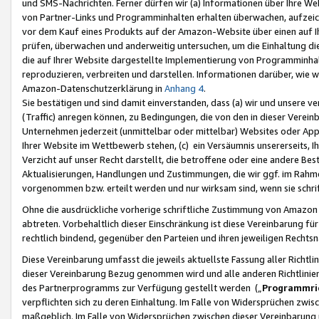
und SMS-Nachrichten. Ferner dürfen wir (a) Informationen über Ihre We
von Partner-Links und Programminhalten erhalten überwachen, aufzei
vor dem Kauf eines Produkts auf der Amazon-Website über einen auf Ih
prüfen, überwachen und anderweitig untersuchen, um die Einhaltung dies
die auf Ihrer Website dargestellte Implementierung von Programminhalt
reproduzieren, verbreiten und darstellen. Informationen darüber, wie w
Amazon-Datenschutzerklärung in
Anhang 4
.
Sie bestätigen und sind damit einverstanden, dass (a) wir und unsere 
(Traffic) anregen können, zu Bedingungen, die von den in dieser Vere
Unternehmen jederzeit (unmittelbar oder mittelbar) Websites oder Appl
Ihrer Website im Wettbewerb stehen, (c) ein Versäumnis unsererseits, I
Verzicht auf unser Recht darstellt, die betroffene oder eine andere B
Aktualisierungen, Handlungen und Zustimmungen, die wir ggf. im Rahme
vorgenommen bzw. erteilt werden und nur wirksam sind, wenn sie schri
Ohne die ausdrückliche vorherige schriftliche Zustimmung von Amazon
abtreten. Vorbehaltlich dieser Einschränkung ist diese Vereinbarung f
rechtlich bindend, gegenüber den Parteien und ihren jeweiligen Rech
Diese Vereinbarung umfasst die jeweils aktuellste Fassung aller Richtli
dieser Vereinbarung Bezug genommen wird und alle anderen Richtlinie
des Partnerprogramms zur Verfügung gestellt werden („
Programmric
verpflichten sich zu deren Einhaltung. Im Falle von Widersprüchen zwi
maßgeblich. Im Falle von Widersprüchen zwischen dieser Vereinbarun