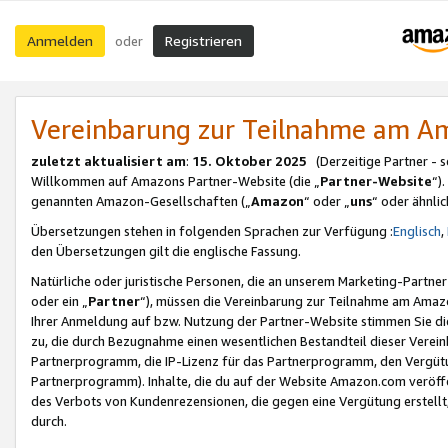
Anmelden
Registrieren
oder
Vereinbarung zur Teilnahme am 
zuletzt aktualisiert am
:
15. Oktober 2025
(Derzeitige Partner - 
Willkommen auf Amazons Partner-Website (die „
Partner-Website
“)
genannten Amazon-Gesellschaften („
Amazon
“ oder „
uns
“ oder ähnli
Übersetzungen stehen in folgenden Sprachen zur Verfügung :
Englisch
,
den Übersetzungen gilt die englische Fassung.
Natürliche oder juristische Personen, die an unserem Marketing-Partn
oder ein „
Partner
“), müssen die Vereinbarung zur Teilnahme am Ama
Ihrer Anmeldung auf bzw. Nutzung der Partner-Website stimmen Sie die
zu, die durch Bezugnahme einen wesentlichen Bestandteil dieser Verei
Partnerprogramm, die IP-Lizenz für das Partnerprogramm, den Vergütu
Partnerprogramm). Inhalte, die du auf der Website Amazon.com veröffe
des Verbots von Kundenrezensionen, die gegen eine Vergütung erstellt, 
durch.