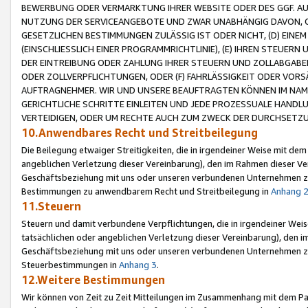
BEWERBUNG ODER VERMARKTUNG IHRER WEBSITE ODER DES GGF. AUF 
NUTZUNG DER SERVICEANGEBOTE UND ZWAR UNABHÄNGIG DAVON, O
GESETZLICHEN BESTIMMUNGEN ZULÄSSIG IST ODER NICHT, (D) EINE
(EINSCHLIESSLICH EINER PROGRAMMRICHTLINIE), (E) IHREN STEUER
DER EINTREIBUNG ODER ZAHLUNG IHRER STEUERN UND ZOLLABGAB
ODER ZOLLVERPFLICHTUNGEN, ODER (F) FAHRLÄSSIGKEIT ODER VORS
AUFTRAGNEHMER. WIR UND UNSERE BEAUFTRAGTEN KÖNNEN IM NAME
GERICHTLICHE SCHRITTE EINLEITEN UND JEDE PROZESSUALE HAND
VERTEIDIGEN, ODER UM RECHTE AUCH ZUM ZWECK DER DURCHSETZU
10.Anwendbares Recht und Streitbeilegung
Die Beilegung etwaiger Streitigkeiten, die in irgendeiner Weise mit de
angeblichen Verletzung dieser Vereinbarung), den im Rahmen dieser Ve
Geschäftsbeziehung mit uns oder unseren verbundenen Unternehmen zu
Bestimmungen zu anwendbarem Recht und Streitbeilegung in
Anhang 
11.Steuern
Steuern und damit verbundene Verpflichtungen, die in irgendeiner Wei
tatsächlichen oder angeblichen Verletzung dieser Vereinbarung), den 
Geschäftsbeziehung mit uns oder unseren verbundenen Unternehmen z
Steuerbestimmungen in
Anhang 3
.
12.Weitere Bestimmungen
Wir können von Zeit zu Zeit Mitteilungen im Zusammenhang mit dem Par