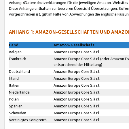
Anhang 4Datenschutzerklärungen für die jeweiligen Amazon-Websites
Diese Anhänge enthalten zur besseren Übersicht Übersetzungen. Sofe
vorgeschrieben ist, gilt im Falle von Abweichungen die englische Fass
ANHANG 1: AMAZON-GESELLSCHAFTEN UND AMAZO
Land
Amazon-Gesellschaft
Belgien
Amazon Europe Core S.à r.l.
Frankreich
Amazon Europe Core S.à r.l.(oder Amazon Fr
entsprechend der Mitteilung)
Deutschland
Amazon Europe Core S.à r.l.
Irland
Amazon Europe Core S.à r.l.
Italien
Amazon Europe Core S.à r.l.
Niederlande
Amazon Europe Core S.à r.l.
Polen
Amazon Europe Core S.à r.l.
Spanien
Amazon Europe Core S.à r.l.
Schweden
Amazon Europe Core S.à r.l.
Vereinigtes Königreich
Amazon Europe Core S.à r.l.