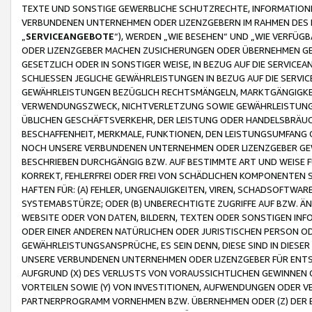
TEXTE UND SONSTIGE GEWERBLICHE SCHUTZRECHTE, INFORMATIONE
VERBUNDENEN UNTERNEHMEN ODER LIZENZGEBERN IM RAHMEN DES
„
SERVICEANGEBOTE
“), WERDEN „WIE BESEHEN“ UND „WIE VERFÜ
ODER LIZENZGEBER MACHEN ZUSICHERUNGEN ODER ÜBERNEHMEN GEW
GESETZLICH ODER IN SONSTIGER WEISE, IN BEZUG AUF DIE SERVI
SCHLIESSEN JEGLICHE GEWÄHRLEISTUNGEN IN BEZUG AUF DIE SERVI
GEWÄHRLEISTUNGEN BEZÜGLICH RECHTSMÄNGELN, MARKTGÄNGIGKEIT
VERWENDUNGSZWECK, NICHTVERLETZUNG SOWIE GEWÄHRLEISTUNGEN 
ÜBLICHEN GESCHÄFTSVERKEHR, DER LEISTUNG ODER HANDELSBRÄUCH
BESCHAFFENHEIT, MERKMALE, FUNKTIONEN, DEN LEISTUNGSUMFANG 
NOCH UNSERE VERBUNDENEN UNTERNEHMEN ODER LIZENZGEBER GEWÄ
BESCHRIEBEN DURCHGÄNGIG BZW. AUF BESTIMMTE ART UND WEISE
KORREKT, FEHLERFREI ODER FREI VON SCHÄDLICHEN KOMPONENTEN
HAFTEN FÜR: (A) FEHLER, UNGENAUIGKEITEN, VIREN, SCHADSOFTW
SYSTEMABSTÜRZE; ODER (B) UNBERECHTIGTE ZUGRIFFE AUF BZW. 
WEBSITE ODER VON DATEN, BILDERN, TEXTEN ODER SONSTIGEN INF
ODER EINER ANDEREN NATÜRLICHEN ODER JURISTISCHEN PERSON OD
GEWÄHRLEISTUNGSANSPRÜCHE, ES SEIN DENN, DIESE SIND IN DIES
UNSERE VERBUNDENEN UNTERNEHMEN ODER LIZENZGEBER FÜR EN
AUFGRUND (X) DES VERLUSTS VON VORAUSSICHTLICHEN GEWINNEN
VORTEILEN SOWIE (Y) VON INVESTITIONEN, AUFWENDUNGEN ODER VE
PARTNERPROGRAMM VORNEHMEN BZW. ÜBERNEHMEN ODER (Z) DER 