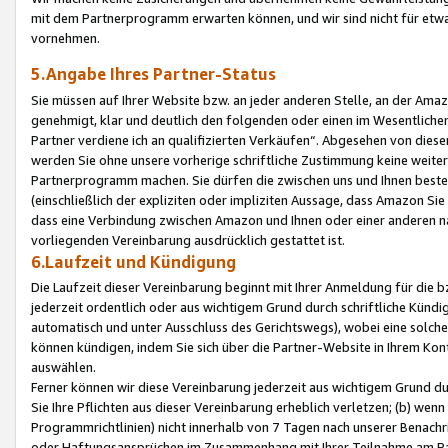
mit dem Partnerprogramm erwarten können, und wir sind nicht für etwa
vornehmen.
5.Angabe Ihres Partner-Status
Sie müssen auf Ihrer Website bzw. an jeder anderen Stelle, an der Am
genehmigt, klar und deutlich den folgenden oder einen im Wesentlichen
Partner verdiene ich an qualifizierten Verkäufen“. Abgesehen von die
werden Sie ohne unsere vorherige schriftliche Zustimmung keine weite
Partnerprogramm machen. Sie dürfen die zwischen uns und Ihnen best
(einschließlich der expliziten oder impliziten Aussage, dass Amazon Si
dass eine Verbindung zwischen Amazon und Ihnen oder einer anderen natü
vorliegenden Vereinbarung ausdrücklich gestattet ist.
6.Laufzeit und Kündigung
Die Laufzeit dieser Vereinbarung beginnt mit Ihrer Anmeldung für die 
jederzeit ordentlich oder aus wichtigem Grund durch schriftliche Kündi
automatisch und unter Ausschluss des Gerichtswegs), wobei eine solch
können kündigen, indem Sie sich über die Partner-Website in Ihrem Ko
auswählen.
Ferner können wir diese Vereinbarung jederzeit aus wichtigem Grund dur
Sie Ihre Pflichten aus dieser Vereinbarung erheblich verletzen; (b) wen
Programmrichtlinien) nicht innerhalb von 7 Tagen nach unserer Benachr
oder Haftungsansprüchen im Zusammenhang mit Ihrer Teilnahme am Pa