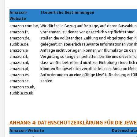
Amazon-
Steuerliche Bestimmungen
Website
amazon.com.be,
Wir dürfen in Bezug auf Beträge, auf deren Auszahlun
amazon.fr,
vornehmen, zu denen wir gesetzlich verpflichtet sind
amazon.de,
stellen die vollständige Zahlung und Abgeltung der 
audible.de,
gelegentlich steuerlich relevante Informationen von I
amazon.ie
Anfrage nicht vorlegen, können wir (kumulativ zu de
amazon.it,
Vergütung so lange einbehalten, bis Sie uns diese Inf
amazon.nl,
dass wir Sie betreffend nicht zur Einholung steuerlich 
amazon.pl,
könnten Sie gesetzlich verpflichtet sein, Amazon Meh
amazon.es,
Anforderungen an eine gültige MwSt.-Rechnung erfüllt
amazon.se,
zahlen.
amazon.co.uk,
audible.co.uk
ANHANG 4: DATENSCHUTZERKLÄRUNG FÜR DIE JEWE
Amazon-Website
Datenschutz