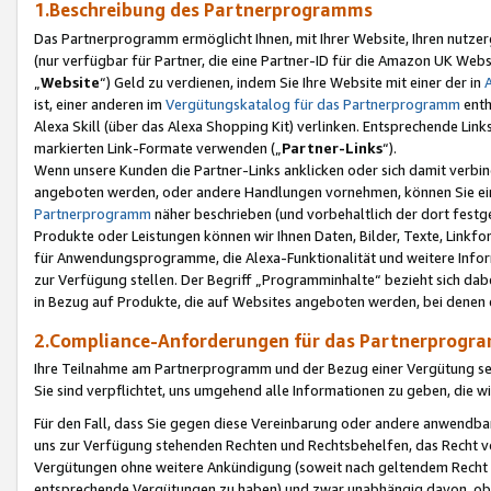
1.Beschreibung des Partnerprogramms
Das Partnerprogramm ermöglicht Ihnen, mit Ihrer Website, Ihren nutzer
(nur verfügbar für Partner, die eine Partner-ID für die Amazon UK We
„
Website
“) Geld zu verdienen, indem Sie Ihre Website mit einer der in
ist, einer anderen im
Vergütungskatalog für das Partnerprogramm
enth
Alexa Skill (über das Alexa Shopping Kit) verlinken. Entsprechende Lin
markierten Link-Formate verwenden („
Partner-Links
“).
Wenn unsere Kunden die Partner-Links anklicken oder sich damit verbi
angeboten werden, oder andere Handlungen vornehmen, können Sie eine
Partnerprogramm
näher beschrieben (und vorbehaltlich der dort festg
Produkte oder Leistungen können wir Ihnen Daten, Bilder, Texte, Linkfo
für Anwendungsprogramme, die Alexa-Funktionalität und weitere Inf
zur Verfügung stellen. Der Begriff „Programminhalte“ bezieht sich dabe
in Bezug auf Produkte, die auf Websites angeboten werden, bei denen 
2.Compliance-Anforderungen für das Partnerprog
Ihre Teilnahme am Partnerprogramm und der Bezug einer Vergütung setz
Sie sind verpflichtet, uns umgehend alle Informationen zu geben, die w
Für den Fall, dass Sie gegen diese Vereinbarung oder andere anwendba
uns zur Verfügung stehenden Rechten und Rechtsbehelfen, das Recht vo
Vergütungen ohne weitere Ankündigung (soweit nach geltendem Recht z
entsprechende Vergütungen zu haben) und zwar unabhängig davon, ob 