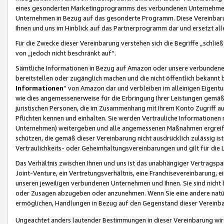
eines gesonderten Marketingprogramms des verbundenen Unternehmens
Unternehmen in Bezug auf das gesonderte Programm. Diese Vereinbarung
Ihnen und uns im Hinblick auf das Partnerprogramm dar und ersetzt al
Für die Zwecke dieser Vereinbarung verstehen sich die Begriffe „schließ
von „jedoch nicht beschränkt auf“.
Sämtliche Informationen in Bezug auf Amazon oder unsere verbunde
bereitstellen oder zugänglich machen und die nicht öffentlich bekannt bz
Informationen
“ von Amazon dar und verbleiben im alleinigen Eigent
wie dies angemessenerweise für die Erbringung Ihrer Leistungen gemäß d
juristischen Personen, die im Zusammenhang mit Ihrem Konto Zugriff au
Pflichten kennen und einhalten. Sie werden Vertrauliche Informationen 
Unternehmen) weitergeben und alle angemessenen Maßnahmen ergreifen
schützen, die gemäß dieser Vereinbarung nicht ausdrücklich zulässig is
Vertraulichkeits- oder Geheimhaltungsvereinbarungen und gilt für die
Das Verhältnis zwischen Ihnen und uns ist das unabhängiger Vertragspa
Joint-Venture, ein Vertretungsverhältnis, eine Franchisevereinbarung, 
unseren jeweiligen verbundenen Unternehmen und Ihnen. Sie sind ni
oder Zusagen abzugeben oder anzunehmen. Wenn Sie eine andere natürli
ermöglichen, Handlungen in Bezug auf den Gegenstand dieser Vereinbar
Ungeachtet anders lautender Bestimmungen in dieser Vereinbarung wird