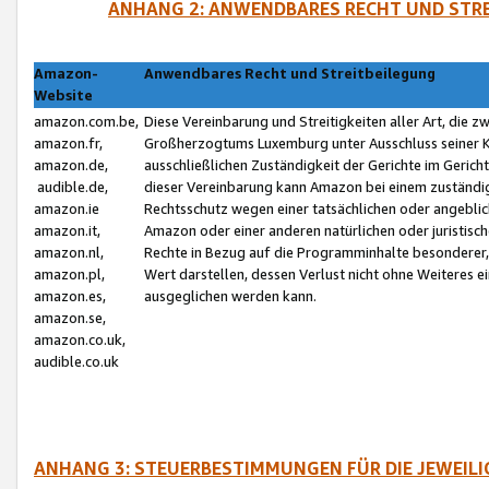
ANHANG 2: ANWENDBARES RECHT UND STRE
Amazon-
Anwendbares Recht und Streitbeilegung
Website
amazon.com.be,
Diese Vereinbarung und Streitigkeiten aller Art, die 
amazon.fr,
Großherzogtums Luxemburg unter Ausschluss seiner Kol
amazon.de,
ausschließlichen Zuständigkeit der Gerichte im Geri
audible.de,
dieser Vereinbarung kann Amazon bei einem zuständig
amazon.ie
Rechtsschutz wegen einer tatsächlichen oder angebli
amazon.it,
Amazon oder einer anderen natürlichen oder juristisc
amazon.nl,
Rechte in Bezug auf die Programminhalte besonderer,
amazon.pl,
Wert darstellen, dessen Verlust nicht ohne Weiteres e
amazon.es,
ausgeglichen werden kann.
amazon.se,
amazon.co.uk,
audible.co.uk
ANHANG 3: STEUERBESTIMMUNGEN FÜR DIE JEWEIL