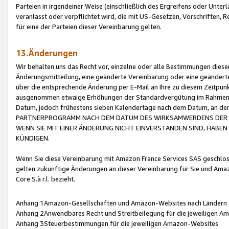
Parteien in irgendeiner Weise (einschließlich des Ergreifens oder Unt
veranlasst oder verpflichtet wird, die mit US-Gesetzen, Vorschriften,
für eine der Parteien dieser Vereinbarung gelten.
13.Änderungen
Wir behalten uns das Recht vor, einzelne oder alle Bestimmungen diese
Änderungsmitteilung, eine geänderte Vereinbarung oder eine geänderte 
über die entsprechende Änderung per E-Mail an Ihre zu diesem Zeitpun
ausgenommen etwaige Erhöhungen der Standardvergütung im Rahmen
Datum, jedoch frühestens sieben Kalendertage nach dem Datum, an de
PARTNERPROGRAMM NACH DEM DATUM DES WIRKSAMWERDENS DER Ä
WENN SIE MIT EINER ÄNDERUNG NICHT EINVERSTANDEN SIND, HABEN S
KÜNDIGEN.
Wenn Sie diese Vereinbarung mit Amazon France Services SAS geschlo
gelten zukünftige Änderungen an dieser Vereinbarung für Sie und Ama
Core S.à r.l. bezieht.
Anhang 1Amazon-Gesellschaften und Amazon-Websites nach Ländern
Anhang 2Anwendbares Recht und Streitbeilegung für die jeweiligen 
Anhang 3Steuerbestimmungen für die jeweiligen Amazon-Websites