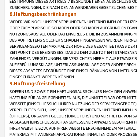
BESTIMMUNG DIESES ARTIKELS 7 BEGRÜNDET EINEN AUSSCHLUSS 
ZUSICHERUNGEN, DIE NACH DEN ANWENDBAREN GESETZLICHEN BE
8.Haftungsbeschränkungen
WEDER WIR NOCH UNSERE VERBUNDENEN UNTERNEHMEN ODER LIZEN
ODER EXEMPLARISCHE SCHÄDEN ODER SCHÄDEN AUFGRUND ENTGANG
NUTZUNGSAUSFALL ODER DATENVERLUST, DIE IM ZUSAMMENHANG MI
DES AUFTRETENS SOLCHER SCHÄDEN HINGEWIESEN WURDEN. FERN
SERVICEANGEBOTEN MAXIMAL DER HÖHE DES GESAMTBETRAGS DER 
ZEITPUNKT DES EREIGNISSES, DAS ZU DEM ZULETZT ENTSTANDENE
ZAHLENDEN VERGÜTUNGEN. SIE VERZICHTEN HIERMIT AUF ETWAIGE 
AUF ERFÜLLUNGSKLAGE, UNTERLASSUNGSKLAGE ODER ANDERE RECHT
DIESES ABSATZES BEGRÜNDET EINE EINSCHRÄNKUNG VON HAFTUNG
EINGESCHRÄNKT WERDEN KÖNNEN.
9.Haftungsfreistellung
SOFERN UND SOWEIT EIN HAFTUNGSAUSSCHLUSS NACH DEN ANWENDB
HAFTUNG FÜR ANGELEGENHEITEN AUS, DIE UNMITTELBAR ODER MITT
WEBSITE (EINSCHLIESSLICH IHRER NUTZUNG DER SERVICEANGEBOTE)
VERPFLICHTEN SICH, UNS, UNSERE VERBUNDENEN UNTERNEHMEN UN
(OFFICERS), ORGANMITGLIEDER (DIRECTORS) UND VERTRETER VON 
AUSLAGEN (EINSCHLIESSLICH ANGEMESSENER ANWALTSGEBÜHREN) FR
IHRER WEBSITE BZW. AUF IHRER WEBSITE ERSCHEINENDEM MATERIAL
MATERIALS MIT ANDEREN APPLIKATIONEN, INHALTEN ODER PROZESSE