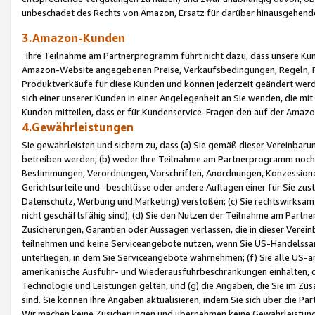
unbeschadet des Rechts von Amazon, Ersatz für darüber hinausgehen
3.Amazon-Kunden
Ihre Teilnahme am Partnerprogramm führt nicht dazu, dass unsere Kun
Amazon-Website angegebenen Preise, Verkaufsbedingungen, Regeln, Ri
Produktverkäufe für diese Kunden und können jederzeit geändert werde
sich einer unserer Kunden in einer Angelegenheit an Sie wenden, die 
Kunden mitteilen, dass er für Kundenservice-Fragen den auf der Ama
4.Gewährleistungen
Sie gewährleisten und sichern zu, dass (a) Sie gemäß dieser Vereinba
betreiben werden; (b) weder Ihre Teilnahme am Partnerprogramm noch d
Bestimmungen, Verordnungen, Vorschriften, Anordnungen, Konzessionen,
Gerichtsurteile und -beschlüsse oder andere Auflagen einer für Sie zu
Datenschutz, Werbung und Marketing) verstoßen; (c) Sie rechtswirksam 
nicht geschäftsfähig sind); (d) Sie den Nutzen der Teilnahme am Partne
Zusicherungen, Garantien oder Aussagen verlassen, die in dieser Verein
teilnehmen und keine Serviceangebote nutzen, wenn Sie US-Handelssa
unterliegen, in dem Sie Serviceangebote wahrnehmen; (f) Sie alle US
amerikanische Ausfuhr- und Wiederausfuhrbeschränkungen einhalten, 
Technologie und Leistungen gelten, und (g) die Angaben, die Sie im 
sind. Sie können Ihre Angaben aktualisieren, indem Sie sich über die 
Wir machen keine Zusicherungen und übernehmen keine Gewährleistun