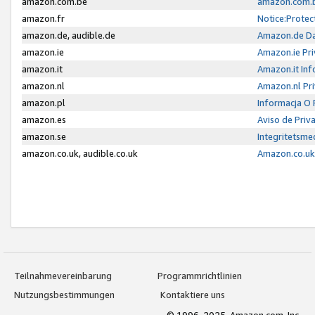
amazon.com.be
amazon.com.b
amazon.fr
Notice:Protec
amazon.de, audible.de
Amazon.de Da
amazon.ie
Amazon.ie Pri
amazon.it
Amazon.it Inf
amazon.nl
Amazon.nl Pri
amazon.pl
Informacja O
amazon.es
Aviso de Priv
amazon.se
Integritetsm
amazon.co.uk, audible.co.uk
Amazon.co.uk 
Teilnahmevereinbarung
Programmrichtlinien
Nutzungsbestimmungen
Kontaktiere uns